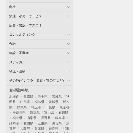
商社
流通・小売・サービス
広告・出版・マスコミ
コンサルティング
金融
建設・不動産
メディカル
物流・運輸
その他(インフラ・教育・官公庁など)
希望勤務地
北海道
青森県
岩手県
宮城県
秋
田県
山形県
福島県
茨城県
栃木
県
群馬県
埼玉県
千葉県
東京都
神奈川県
新潟県
富山県
石川県
福井県
山梨県
長野県
岐阜県
静岡県
愛知県
三重県
滋賀県
京
都府
大阪府
兵庫県
奈良県
和歌