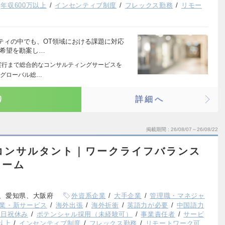
年収600万以上
インセンティブ制度
フレックス勤務
リモー
ティの中でも、OT領域における課題に対応
ご希望を勘案し…
実行まで総合的なコンサルティングサービスを
たグローバル総…
り
詳細へ
掲載期間
26/08/07～26/08/22
)コンサルタント｜ワークライフバランス
ァーム
、愛知県、大阪府
外資系企業
大手企業
管理職・マネジャ
業・新サービス
海外出張
海外折衝
英語力が必要
中国語力
土日祝休み
ポテンシャル採用（未経験可）
事業責任者
サービ
以上
インセンティブ制度
フレックス勤務
リモートワーク可