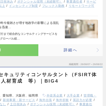
土日祝休み
ポテンシャル採用（未経験可）
事業責任者
サービ
以上
インセンティブ制度
フレックス勤務
リモートワーク可
クや昨今複雑さが増す地政学の影響による混乱
を迅速…
実行まで総合的なコンサルティングサービスを
たグローバル総…
り
詳細へ
掲載期間
26/08/07～26/08/22
セキュリティコンサルタント（FSIRT体
人材育成 等）｜BIG4
、愛知県、大阪府、福岡県
外資系企業
大手企業
管理職・
新規事業・新サービス
海外出張
海外折衝
英語力が必要
なし
土日祝休み
ポテンシャル採用（未経験可）
事業責任