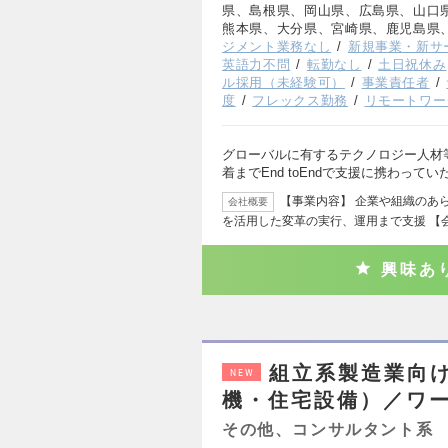
県、島根県、岡山県、広島県、山口
熊本県、大分県、宮崎県、鹿児島県
ジメント業務なし
新規事業・新サ
英語力不問
転勤なし
土日祝休み
ル採用（未経験可）
事業責任者
度
フレックス勤務
リモートワー
グローバルに有するテクノロジー人材
着までEnd toEndで支援に携わってい
【事業内容】 企業や組織のあ
会社概要
を活用した変革の実行、運用まで支援 【
興味あ
組立系製造業向
NEW
機・住宅設備）／ワ
その他、コンサルタント系