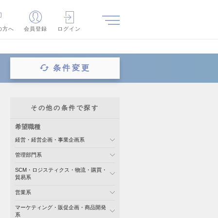
の方へ
会員登録
ログイン
条件変更
その他の条件で探す
希望職種
経営・経営企画・事業企画系
管理部門系
SCM・ロジスティクス・物流・購買・
貿易系
営業系
マーケティング・販促企画・商品開発
系