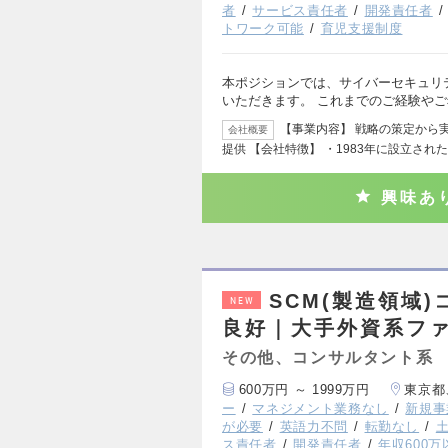
者
サービス責任者
開発責任者
トワーク可能
育児支援制度
本ポジションでは、サイバーセキュリ
いただきます。 これまでのご経験や
【事業内容】 戦略の策定から
会社概要
提供 【会社特徴】 ・1983年に設立され
興味あ
SCM(製造領域
NEW
良好｜大手外資系フ
その他、コンサルタント系
600万円 ～ 1999万円
東京都
ー
マネジメント業務なし
新規事
が必要
英語力不問
転勤なし
ス責任者
開発責任者
年収600万