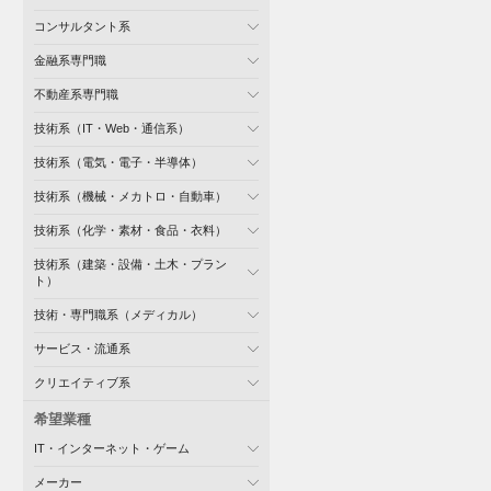
コンサルタント系
金融系専門職
不動産系専門職
技術系（IT・Web・通信系）
技術系（電気・電子・半導体）
技術系（機械・メカトロ・自動車）
技術系（化学・素材・食品・衣料）
技術系（建築・設備・土木・プラン
ト）
技術・専門職系（メディカル）
サービス・流通系
クリエイティブ系
希望業種
IT・インターネット・ゲーム
メーカー