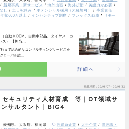
新規事業・新サービス
海外出張
海外折衝
英語力が必要
なし
土日祝休み
ポテンシャル採用（未経験可）
事業責任
年収600万以上
インセンティブ制度
フレックス勤務
リモー
 （自動車OEM、自動車部品、タイヤメーカ
ンス） 【担当…
実行まで総合的なコンサルティングサービスを
たグローバル総…
り
詳細へ
掲載期間
26/08/07～26/08/22
築・セキュリティ人材育成 等｜OT領域サ
ンサルタント｜BIG4
、愛知県、大阪府、福岡県
外資系企業
大手企業
管理職・