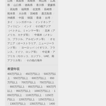
山県
鳥取県
島根県
岡山県
広島
県
山口県
徳島県
香川県
愛媛県
高知県
福岡県
佐賀県
長崎県
熊本県
大分県
宮崎県
鹿児島県
沖縄県
中国
韓国
香港
台湾
タイ
シンガポール
インドネシア
フィリピン
インド
その他アジア
（ベトナム、ミャンマー等）
北米（ア
メリカ、カナダ等）
中南米（メキシ
コ、ブラジル、アルゼンチン等）
オセ
アニア（オーストラリア、ニュージーラ
ンド等）
ヨーロッパ（イギリス、フラ
ンス、ドイツ、ロシア等）
中近東・ア
フリカ（モロッコ、エジプト、UAE、南
アフリカ等）
その他の海外
希望年収
400万円以上
450万円以上
500万円以
上
550万円以上
600万円以上
650
万円以上
700万円以上
750万円以上
800万円以上
850万円以上
900万円
以上
950万円以上
1000万円以上
1
050万円以上
1100万円以上
1150万
円以上
1200万円以上
1250万円以上
1300万円以上
1350万円以上
1400