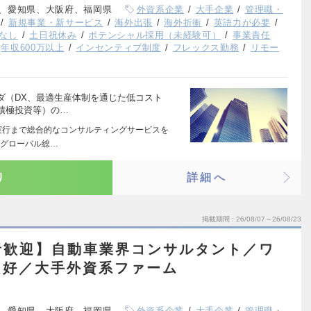
、愛知県、大阪府、福岡県
外資系企業
大手企業
管理職・
新規事業・新サービス
海外出張
海外折衝
英語力が必要
なし
土日祝休み
ポテンシャル採用（未経験可）
事業責任
年収600万以上
インセンティブ制度
フレックス勤務
リモー
ダ（DX、最適生産体制を通じた低コスト
積極投資等）の…
実行まで総合的なコンサルティングサービスを
たグローバル総…
り
詳細へ
掲載期間
26/08/07～26/08/23
者歓迎】自動車業界コンサルタント／ワ
良好／大手外資系ファーム
、愛知県、大阪府、福岡県
外資系企業
大手企業
管理職・