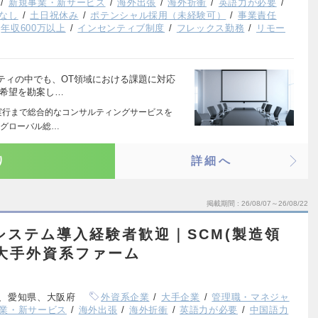
新規事業・新サービス
海外出張
海外折衝
英語力が必要
なし
土日祝休み
ポテンシャル採用（未経験可）
事業責任
年収600万以上
インセンティブ制度
フレックス勤務
リモー
ティの中でも、OT領域における課題に対応
ご希望を勘案し…
実行まで総合的なコンサルティングサービスを
たグローバル総…
り
詳細へ
掲載期間
26/08/07～26/08/22
システム導入経験者歓迎｜SCM(製造領
大手外資系ファーム
、愛知県、大阪府
外資系企業
大手企業
管理職・マネジャ
業・新サービス
海外出張
海外折衝
英語力が必要
中国語力