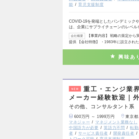
能
育児支援制度
COVID-19を発端としたパンデミッ
は、企業にサプライチェーンのレベル
【事業内容】 戦略の策定から
会社概要
提供 【会社特徴】 ・1983年に設立され
興味あ
重工・エンジ業
NEW
メーカー経験歓迎｜
その他、コンサルタント系
600万円 ～ 1999万円
東京都
マネジャー
マネジメント業務なし
中国語力が必要
英語力不問
転勤
者
サービス責任者
開発責任者
トワーク可能
育児支援制度