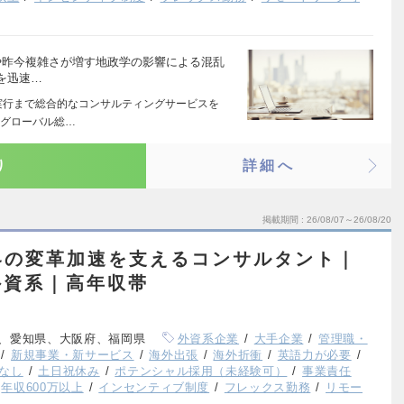
クや昨今複雑さが増す地政学の影響による混乱
を迅速…
実行まで総合的なコンサルティングサービスを
たグローバル総…
り
詳細へ
掲載期間
26/08/07～26/08/20
界の変革加速を支えるコンサルタント｜
外資系｜高年収帯
、愛知県、大阪府、福岡県
外資系企業
大手企業
管理職・
新規事業・新サービス
海外出張
海外折衝
英語力が必要
なし
土日祝休み
ポテンシャル採用（未経験可）
事業責任
年収600万以上
インセンティブ制度
フレックス勤務
リモー