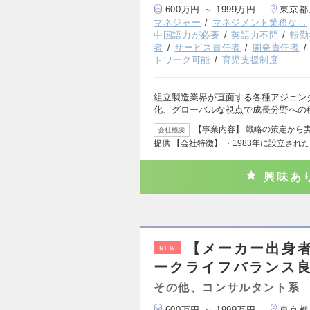
600万円 ～ 1999万円
東京都
マネジャー
マネジメント業務なし
中国語力が必要
英語力不問
転勤
者
サービス責任者
開発責任者
トワーク可能
育児支援制度
組立製造業界が直面する各種アジェン
化、グローバルな視点で成長分野への
【事業内容】 戦略の策定から
会社概要
提供 【会社特徴】 ・1983年に設立され
興味あ
【メーカー出身
NEW
ークライフバランス
その他、コンサルタント系
600万円 ～ 1999万円
東京都