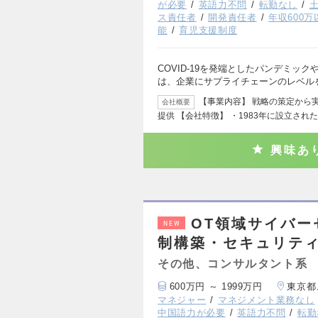
が必要
英語力不問
転勤なし
ス責任者
開発責任者
年収600万
能
育児支援制度
COVID-19を発端としたパンデミッ
は、企業にサプライチェーンのレベル
【事業内容】 戦略の策定から
会社概要
提供 【会社特徴】 ・1983年に設立され
興味あ
OT領域サイバー
NEW
制構築・セキュリティ
その他、コンサルタント系
600万円 ～ 1999万円
東京都
マネジャー
マネジメント業務なし
中国語力が必要
英語力不問
転勤