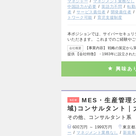
マネジャー
マネジメント業務なし
中国語力が必要
英語力不問
転勤
者
サービス責任者
開発責任者
トワーク可能
育児支援制度
本ポジションでは、サイバーセキュリ
いただきます。 これまでのご経験や
【事業内容】 戦略の策定から
会社概要
提供 【会社特徴】 ・1983年に設立され
興味あ
MES・生産管理
NEW
域)コンサルタント｜
その他、コンサルタント系
600万円 ～ 1999万円
東京都
ー
マネジメント業務なし
新規事