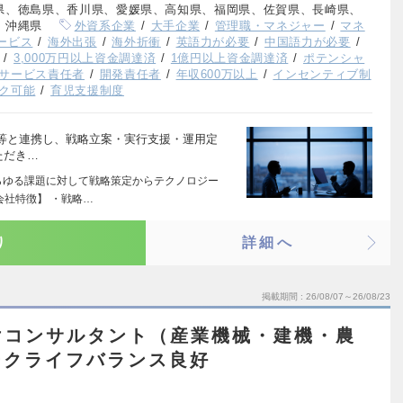
県、徳島県、香川県、愛媛県、高知県、福岡県、佐賀県、長崎県、
、沖縄県
外資系企業
大手企業
管理職・マネジャー
マネ
ービス
海外出張
海外折衝
英語力が必要
中国語力が必要
3,000万円以上資金調達済
1億円以上資金調達済
ポテンシャ
サービス責任者
開発責任者
年収600万以上
インセンティブ制
ク可能
育児支援制度
等と連携し、戦略立案・実行支援・運用定
ただき…
らゆる課題に対して戦略策定からテクノロジー
会社特徴】 ・戦略…
り
詳細へ
掲載期間
26/08/07～26/08/23
けコンサルタント（産業機械・建機・農
ークライフバランス良好