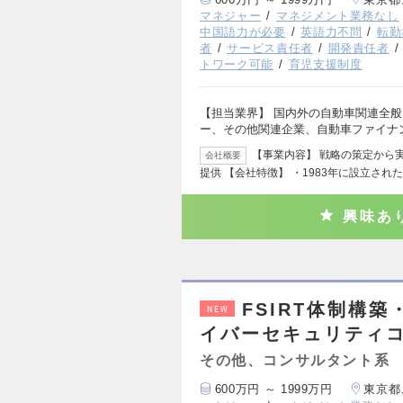
マネジャー
マネジメント業務なし
中国語力が必要
英語力不問
転勤
者
サービス責任者
開発責任者
トワーク可能
育児支援制度
【担当業界】 国内外の自動車関連全般
ー、その他関連企業、自動車ファイナ
【事業内容】 戦略の策定から
会社概要
提供 【会社特徴】 ・1983年に設立され
興味あ
FSIRT体制構
NEW
イバーセキュリティコ
その他、コンサルタント系
600万円 ～ 1999万円
東京都