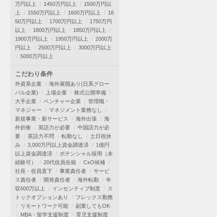
万円以上
1450万円以上
1500万円以
上
1550万円以上
1600万円以上
16
50万円以上
1700万円以上
1750万円
以上
1800万円以上
1850万円以上
1900万円以上
1950万円以上
2000万
円以上
2500万円以上
3000万円以上
5000万円以上
こだわり条件
外資系企業
海外展開あり(日系グロー
バル企業)
上場企業
株式公開準備
大手企業
ベンチャー企業
管理職・
マネジャー
マネジメント業務なし
新規事業・新サービス
海外出張
海
外折衝
英語力が必要
中国語力が必
要
英語力不問
転勤なし
土日祝休
み
3,000万円以上資金調達済
1億円
以上資金調達済
ポテンシャル採用（未
経験可）
20代役員在籍
CxO候補
社長・役員直下
事業責任者
サービ
ス責任者
開発責任者
海外転勤
年
収600万以上
インセンティブ制度
ス
トックオプションあり
フレックス勤務
リモートワーク可能
副業してもOK
MBA・留学支援制度
育児支援制度