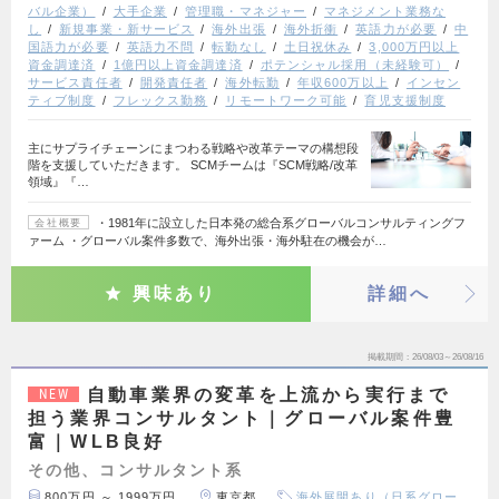
バル企業）
大手企業
管理職・マネジャー
マネジメント業務な
し
新規事業・新サービス
海外出張
海外折衝
英語力が必要
中
国語力が必要
英語力不問
転勤なし
土日祝休み
3,000万円以上
資金調達済
1億円以上資金調達済
ポテンシャル採用（未経験可）
サービス責任者
開発責任者
海外転勤
年収600万以上
インセン
ティブ制度
フレックス勤務
リモートワーク可能
育児支援制度
主にサプライチェーンにまつわる戦略や改革テーマの構想段
階を支援していただきます。 SCMチームは『SCM戦略/改革
領域』『…
・1981年に設立した日本発の総合系グローバルコンサルティングフ
会社概要
ァーム ・グローバル案件多数で、海外出張・海外駐在の機会が…
興味あり
詳細へ
掲載期間
26/08/03～26/08/16
自動車業界の変革を上流から実行まで
NEW
担う業界コンサルタント｜グローバル案件豊
富｜WLB良好
その他、コンサルタント系
800万円 ～ 1999万円
東京都
海外展開あり（日系グロー