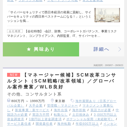
「サイバーセキュリティで西日本経済の発展に貢献し、サイ
バーセキュリティの西日本ベストチームになる！」というミ
ッションを掲…
【会社特徴】 ‐会計、財務、コーポレートガバナンス、事業リスク
会社概要
マネジメント、コンプライアンス、内部監査、IT、サイバーセキ…
興味あり
詳細へ
掲載期間
26/08/07～26/08/23
【マネージャー候補】SCM改革コンサ
NEW
ルタント（SCM戦略/改革領域）／グローバ
ル案件豊富／WLB良好
その他、コンサルタント系
800万円 ～ 1999万円
東京都
海外展開あり（日系グロー
バル企業）
大手企業
管理職・マネジャー
マネジメント業務な
し
新規事業・新サービス
海外出張
海外折衝
英語力が必要
中
国語力が必要
英語力不問
転勤なし
土日祝休み
3,000万円以上
資金調達済
1億円以上資金調達済
ポテンシャル採用（未経験可）
サービス責任者
開発責任者
海外転勤
年収600万以上
インセン