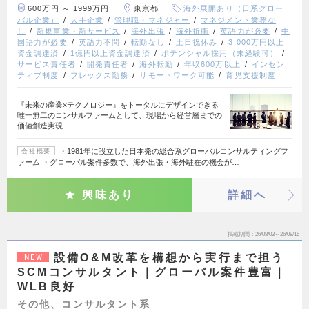
600万円 ～ 1999万円
東京都
海外展開あり（日系グロー
バル企業）
大手企業
管理職・マネジャー
マネジメント業務な
し
新規事業・新サービス
海外出張
海外折衝
英語力が必要
中
国語力が必要
英語力不問
転勤なし
土日祝休み
3,000万円以上
資金調達済
1億円以上資金調達済
ポテンシャル採用（未経験可）
サービス責任者
開発責任者
海外転勤
年収600万以上
インセン
ティブ制度
フレックス勤務
リモートワーク可能
育児支援制度
『未来の産業×テクノロジー』をトータルにデザインできる
唯一無二のコンサルファームとして、現場から経営層までの
価値創造実現…
・1981年に設立した日本発の総合系グローバルコンサルティングフ
会社概要
ァーム ・グローバル案件多数で、海外出張・海外駐在の機会が…
興味あり
詳細へ
掲載期間
26/08/03～26/08/16
設備O&M改革を構想から実行まで担う
NEW
SCMコンサルタント｜グローバル案件豊富｜
WLB良好
その他、コンサルタント系