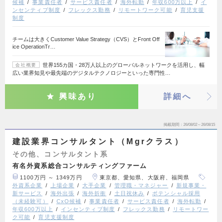
候補
事業責任者
サービス責任者
海外転勤
年収600万以上
イ
ンセンティブ制度
フレックス勤務
リモートワーク可能
育児支援
制度
チームは大きくCustomer Value Strategy（CVS）とFront Off
ice OperationTr…
世界155カ国・28万人以上のグローバルネットワークを活用し、幅
会社概要
広い業界知見や最先端のデジタルテクノロジーといった専門性…
興味あり
詳細へ
掲載期間
26/08/02～26/08/15
建設業界コンサルタント（Mgrクラス）
その他、コンサルタント系
有名外資系総合コンサルティングファーム
1100万円 ～ 1349万円
東京都、愛知県、大阪府、福岡県
外資系企業
上場企業
大手企業
管理職・マネジャー
新規事業・
新サービス
海外出張
海外折衝
土日祝休み
ポテンシャル採用
（未経験可）
CxO候補
事業責任者
サービス責任者
海外転勤
年収600万以上
インセンティブ制度
フレックス勤務
リモートワー
ク可能
育児支援制度