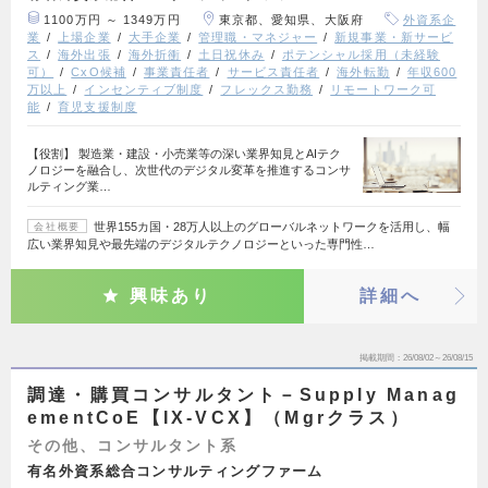
1100万円 ～ 1349万円
東京都、愛知県、大阪府
外資系企
業
上場企業
大手企業
管理職・マネジャー
新規事業・新サービ
ス
海外出張
海外折衝
土日祝休み
ポテンシャル採用（未経験
可）
CxO候補
事業責任者
サービス責任者
海外転勤
年収600
万以上
インセンティブ制度
フレックス勤務
リモートワーク可
能
育児支援制度
【役割】 製造業・建設・小売業等の深い業界知見とAIテク
ノロジーを融合し、次世代のデジタル変革を推進するコンサ
ルティング業…
世界155カ国・28万人以上のグローバルネットワークを活用し、幅
会社概要
広い業界知見や最先端のデジタルテクノロジーといった専門性…
興味あり
詳細へ
掲載期間
26/08/02～26/08/15
調達・購買コンサルタント－Supply Manag
ementCoE【IX-VCX】（Mgrクラス）
その他、コンサルタント系
有名外資系総合コンサルティングファーム