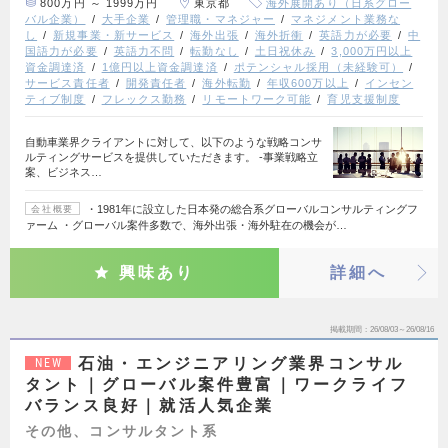
800万円 ～ 1999万円
東京都
海外展開あり（日系グロー
バル企業）
大手企業
管理職・マネジャー
マネジメント業務な
し
新規事業・新サービス
海外出張
海外折衝
英語力が必要
中
国語力が必要
英語力不問
転勤なし
土日祝休み
3,000万円以上
資金調達済
1億円以上資金調達済
ポテンシャル採用（未経験可）
サービス責任者
開発責任者
海外転勤
年収600万以上
インセン
ティブ制度
フレックス勤務
リモートワーク可能
育児支援制度
自動車業界クライアントに対して、以下のような戦略コンサ
ルティングサービスを提供していただきます。 ‐事業戦略立
案、ビジネス…
・1981年に設立した日本発の総合系グローバルコンサルティングフ
会社概要
ァーム ・グローバル案件多数で、海外出張・海外駐在の機会が…
興味あり
詳細へ
掲載期間
26/08/03～26/08/16
石油・エンジニアリング業界コンサル
NEW
タント｜グローバル案件豊富｜ワークライフ
バランス良好｜就活人気企業
その他、コンサルタント系