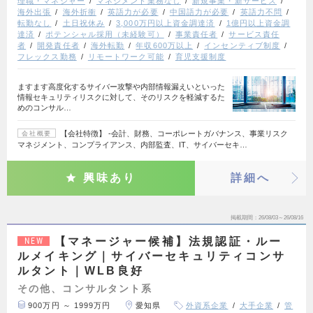
理職・マネジャー
マネジメント業務なし
新規事業・新サービス
海外出張
海外折衝
英語力が必要
中国語力が必要
英語力不問
転勤なし
土日祝休み
3,000万円以上資金調達済
1億円以上資金調
達済
ポテンシャル採用（未経験可）
事業責任者
サービス責任
者
開発責任者
海外転勤
年収600万以上
インセンティブ制度
フレックス勤務
リモートワーク可能
育児支援制度
ますます高度化するサイバー攻撃や内部情報漏えいといった
情報セキュリティリスクに対して、そのリスクを軽減するた
めのコンサル…
【会社特徴】 ‐会計、財務、コーポレートガバナンス、事業リスク
会社概要
マネジメント、コンプライアンス、内部監査、IT、サイバーセキ…
興味あり
詳細へ
掲載期間
26/08/03～26/08/16
【マネージャー候補】法規認証・ルー
NEW
ルメイキング｜サイバーセキュリティコンサ
ルタント｜WLB良好
その他、コンサルタント系
900万円 ～ 1999万円
愛知県
外資系企業
大手企業
管