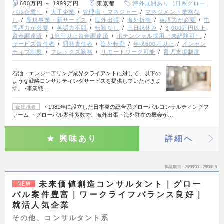
600万円 ～ 1999万円
東京都
海外展開あり（日系グロー
バル企業）
大手企業
管理職・マネジャー
マネジメント業務な
し
新規事業・新サービス
海外出張
海外折衝
英語力が必要
中
国語力が必要
英語力不問
転勤なし
土日祝休み
3,000万円以上
資金調達済
1億円以上資金調達済
ポテンシャル採用（未経験可）
サービス責任者
開発責任者
海外転勤
年収600万以上
インセン
ティブ制度
フレックス勤務
リモートワーク可能
育児支援制度
石油・エンジニアリング業界クライアントに対して、以下の
ような戦略コンサルティングサービスを提供していただきま
す。 ‐事業戦…
・1981年に設立した日本発の総合系グローバルコンサルティングフ
会社概要
ァーム ・グローバル案件多数で、海外出張・海外駐在の機会が…
興味あり
詳細へ
掲載期間
26/08/03～26/08/16
未来価値創造コンサルタント｜グロー
NEW
バル案件豊富｜ワークライフバランス良好｜
就活人気企業
その他、コンサルタント系