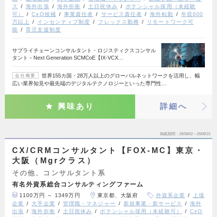
ス
海外出張
海外折衝
土日祝休み
ポテンシャル採用（未経験
可）
CxO候補
事業責任者
サービス責任者
海外転勤
年収600
万以上
インセンティブ制度
フレックス勤務
リモートワーク可
能
育児支援制度
サプライチェーンコンサルタント・ロジスティクスコンサル
タント－Next Generation SCMCoE【IX-VCX…
世界155カ国・28万人以上のグローバルネットワークを活用し、幅
会社概要
広い業界知見や最先端のデジタルテクノロジーといった専門性…
興味あり
詳細へ
掲載期間
26/08/02～26/08/15
CX/CRMコンサルタント【FOX-MC】東京・
大阪（Mgrクラス）
その他、コンサルタント系
有名外資系総合コンサルティングファーム
1100万円 ～ 1349万円
東京都、大阪府
外資系企業
上場
企業
大手企業
管理職・マネジャー
新規事業・新サービス
海外
出張
海外折衝
土日祝休み
ポテンシャル採用（未経験可）
CxO