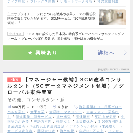
ティブ制度
フレックス勤務
リモートワーク可能
育児支援制度
主にサプライチェーンにまつわる戦略や改革テーマの構想段
階を支援していただきます。 SCMチームは『SCM戦略/改革
領域』『…
・1981年に設立した日本発の総合系グローバルコンサルティングフ
会社概要
ァーム ・グローバル案件多数で、海外出張・海外駐在の機会が…
興味あり
詳細へ
掲載期間
26/08/07～26/08/23
【マネージャー候補】SCM改革コンサ
NEW
ルタント（SCデータマネジメント領域）／グ
ローバル案件豊富
その他、コンサルタント系
800万円 ～ 1999万円
東京都
海外展開あり（日系グロー
バル企業）
大手企業
管理職・マネジャー
マネジメント業務な
し
新規事業・新サービス
海外出張
海外折衝
英語力が必要
中
国語力が必要
英語力不問
転勤なし
土日祝休み
3,000万円以上
資金調達済
1億円以上資金調達済
ポテンシャル採用（未経験可）
サービス責任者
開発責任者
海外転勤
年収600万以上
インセン