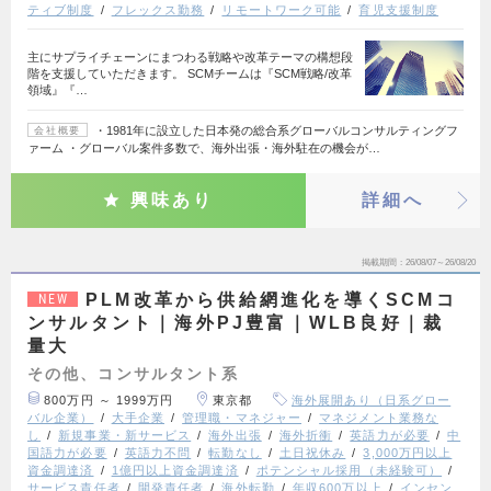
ティブ制度
フレックス勤務
リモートワーク可能
育児支援制度
主にサプライチェーンにまつわる戦略や改革テーマの構想段
階を支援していただきます。 SCMチームは『SCM戦略/改革
領域』『…
・1981年に設立した日本発の総合系グローバルコンサルティングフ
会社概要
ァーム ・グローバル案件多数で、海外出張・海外駐在の機会が…
興味あり
詳細へ
掲載期間
26/08/07～26/08/20
PLM改革から供給網進化を導くSCMコ
NEW
ンサルタント｜海外PJ豊富｜WLB良好｜裁
量大
その他、コンサルタント系
800万円 ～ 1999万円
東京都
海外展開あり（日系グロー
バル企業）
大手企業
管理職・マネジャー
マネジメント業務な
し
新規事業・新サービス
海外出張
海外折衝
英語力が必要
中
国語力が必要
英語力不問
転勤なし
土日祝休み
3,000万円以上
資金調達済
1億円以上資金調達済
ポテンシャル採用（未経験可）
サービス責任者
開発責任者
海外転勤
年収600万以上
インセン