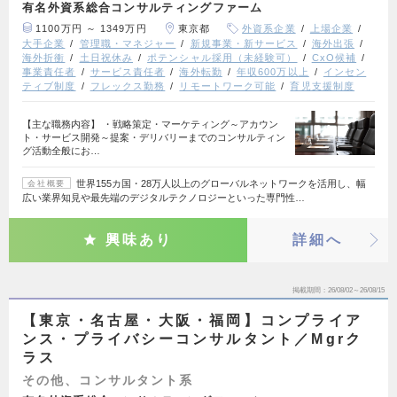
有名外資系総合コンサルティングファーム
1100万円 ～ 1349万円
東京都
外資系企業
上場企業
大手企業
管理職・マネジャー
新規事業・新サービス
海外出張
海外折衝
土日祝休み
ポテンシャル採用（未経験可）
CxO候補
事業責任者
サービス責任者
海外転勤
年収600万以上
インセン
ティブ制度
フレックス勤務
リモートワーク可能
育児支援制度
【主な職務内容】 ・戦略策定・マーケティング～アカウン
ト・サービス開発～提案・デリバリーまでのコンサルティン
グ活動全般にお…
世界155カ国・28万人以上のグローバルネットワークを活用し、幅
会社概要
広い業界知見や最先端のデジタルテクノロジーといった専門性…
興味あり
詳細へ
掲載期間
26/08/02～26/08/15
【東京・名古屋・大阪・福岡】コンプライア
ンス・プライバシーコンサルタント／Mgrク
ラス
その他、コンサルタント系