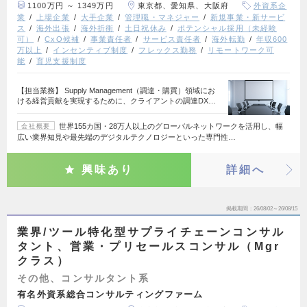
1100万円 ～ 1349万円
東京都、愛知県、大阪府
外資系企
業
上場企業
大手企業
管理職・マネジャー
新規事業・新サービ
ス
海外出張
海外折衝
土日祝休み
ポテンシャル採用（未経験
可）
CxO候補
事業責任者
サービス責任者
海外転勤
年収600
万以上
インセンティブ制度
フレックス勤務
リモートワーク可
能
育児支援制度
【担当業務】 Supply Management（調達・購買）領域にお
ける経営貢献を実現するために、クライアントの調達DX…
世界155カ国・28万人以上のグローバルネットワークを活用し、幅
会社概要
広い業界知見や最先端のデジタルテクノロジーといった専門性…
興味あり
詳細へ
掲載期間
26/08/02～26/08/15
業界/ツール特化型サプライチェーンコンサル
タント、営業・プリセールスコンサル（Mgr
クラス）
その他、コンサルタント系
有名外資系総合コンサルティングファーム