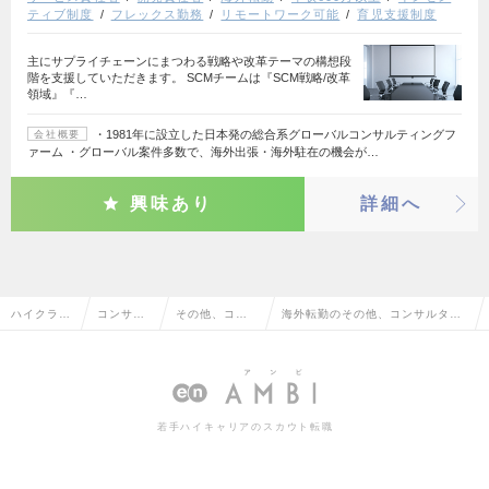
ティブ制度
フレックス勤務
リモートワーク可能
育児支援制度
主にサプライチェーンにまつわる戦略や改革テーマの構想段
階を支援していただきます。 SCMチームは『SCM戦略/改革
領域』『…
・1981年に設立した日本発の総合系グローバルコンサルティングフ
会社概要
ァーム ・グローバル案件多数で、海外出張・海外駐在の機会が…
興味あり
詳細へ
ハイクラス
コンサル
その他、コン
海外転勤のその他、コンサルタン
求人TOP
タント系
サルタント系
ト系の転職・求人情報一覧
若手ハイキャリアのスカウト転職