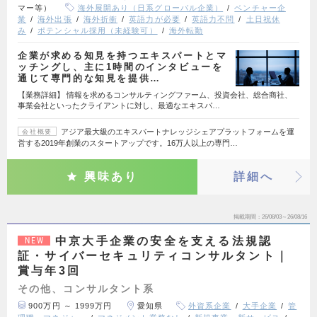
マー等）
海外展開あり（日系グローバル企業）
ベンチャー企
業
海外出張
海外折衝
英語力が必要
英語力不問
土日祝休
み
ポテンシャル採用（未経験可）
海外転勤
企業が求める知見を持つエキスパートとマ
ッチングし、主に1時間のインタビューを
通じて専門的な知見を提供…
【業務詳細】 情報を求めるコンサルティングファーム、投資会社、総合商社、
事業会社といったクライアントに対し、最適なエキスパ…
アジア最大級のエキスパートナレッジシェアプラットフォームを運
会社概要
営する2019年創業のスタートアップです。16万人以上の専門…
興味あり
詳細へ
掲載期間
26/08/03～26/08/16
中京大手企業の安全を支える法規認
NEW
証・サイバーセキュリティコンサルタント｜
賞与年3回
その他、コンサルタント系
900万円 ～ 1999万円
愛知県
外資系企業
大手企業
管