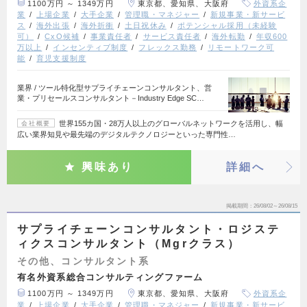
1100万円 ～ 1349万円
東京都、愛知県、大阪府
外資系企
業
上場企業
大手企業
管理職・マネジャー
新規事業・新サービ
ス
海外出張
海外折衝
土日祝休み
ポテンシャル採用（未経験
可）
CxO候補
事業責任者
サービス責任者
海外転勤
年収600
万以上
インセンティブ制度
フレックス勤務
リモートワーク可
能
育児支援制度
業界 / ツール特化型サプライチェーンコンサルタント、営
業・プリセールスコンサルタント－Industry Edge SC…
世界155カ国・28万人以上のグローバルネットワークを活用し、幅
会社概要
広い業界知見や最先端のデジタルテクノロジーといった専門性…
興味あり
詳細へ
掲載期間
26/08/02～26/08/15
サプライチェーンコンサルタント・ロジステ
ィクスコンサルタント（Mgrクラス）
その他、コンサルタント系
有名外資系総合コンサルティングファーム
1100万円 ～ 1349万円
東京都、愛知県、大阪府
外資系企
業
上場企業
大手企業
管理職・マネジャー
新規事業・新サービ