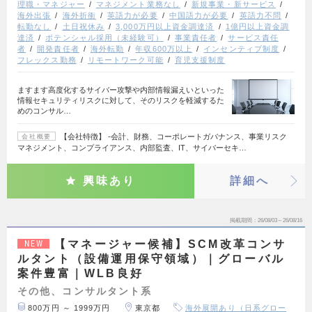
理職・マネジャー
マネジメント業務なし
新規事業・新サービス
海外出張
海外折衝
英語力が必要
中国語力が必要
英語力不問
転勤なし
土日祝休み
3,000万円以上資金調達済
1億円以上資金調
達済
ポテンシャル採用（未経験可）
事業責任者
サービス責任
者
開発責任者
海外転勤
年収600万以上
インセンティブ制度
フレックス勤務
リモートワーク可能
育児支援制度
ますます高度化するサイバー攻撃や内部情報漏えいといった
情報セキュリティリスクに対して、そのリスクを軽減するた
めのコンサル…
【会社特徴】 ‐会計、財務、コーポレートガバナンス、事業リスク
会社概要
マネジメント、コンプライアンス、内部監査、IT、サイバーセキ…
興味あり
詳細へ
掲載期間
26/08/03～26/08/16
【マネージャー候補】SCM改革コンサ
NEW
ルタント（設備運用保守領域）｜グローバル
案件豊富｜WLB良好
その他、コンサルタント系
800万円 ～ 1999万円
東京都
海外展開あり（日系グロー