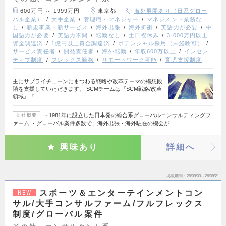
600万円 ～ 1999万円
東京都
海外展開あり（日系グロー
バル企業）
大手企業
管理職・マネジャー
マネジメント業務な
し
新規事業・新サービス
海外出張
海外折衝
英語力が必要
中
国語力が必要
英語力不問
転勤なし
土日祝休み
3,000万円以上
資金調達済
1億円以上資金調達済
ポテンシャル採用（未経験可）
サービス責任者
開発責任者
海外転勤
年収600万以上
インセン
ティブ制度
フレックス勤務
リモートワーク可能
育児支援制度
主にサプライチェーンにまつわる戦略や改革テーマの構想段
階を支援していただきます。 SCMチームは『SCM戦略/改革
領域』『…
・1981年に設立した日本発の総合系グローバルコンサルティングフ
会社概要
ァーム ・グローバル案件多数で、海外出張・海外駐在の機会が…
興味あり
詳細へ
掲載期間
26/08/03～26/08/21
スポーツ＆エンターテインメントコン
NEW
サル/大手コンサルファーム/フルフレックス
制度/グローバル案件