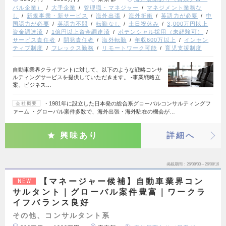
バル企業）
大手企業
管理職・マネジャー
マネジメント業務な
し
新規事業・新サービス
海外出張
海外折衝
英語力が必要
中
国語力が必要
英語力不問
転勤なし
土日祝休み
3,000万円以上
資金調達済
1億円以上資金調達済
ポテンシャル採用（未経験可）
サービス責任者
開発責任者
海外転勤
年収600万以上
インセン
ティブ制度
フレックス勤務
リモートワーク可能
育児支援制度
自動車業界クライアントに対して、以下のような戦略コンサ
ルティングサービスを提供していただきます。 ‐事業戦略立
案、ビジネス…
・1981年に設立した日本発の総合系グローバルコンサルティングフ
会社概要
ァーム ・グローバル案件多数で、海外出張・海外駐在の機会が…
興味あり
詳細へ
掲載期間
26/08/03～26/08/16
【マネージャー候補】自動車業界コン
NEW
サルタント｜グローバル案件豊富｜ワークラ
イフバランス良好
その他、コンサルタント系