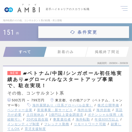
若手ハイキャリアのスカウト転職
海外転勤のその他、コンサルタント系の転職・求人情報
151
条件変更
件
すべて
新着のみ
掲載終了間近
掲載期間
26/08/04～26/08/28
▰ベトナム/中国/シンガポール初任地実
NEW
績あり▰グローバルなスタートアップ事業
で、駐在実現！
その他、コンサルタント系
500万円 ～ 799万円
東京都、その他アジア（ベトナム、ミャン
マー等）
海外展開あり（日系グローバル企業）
株式公開準備
ベンチャー企業
新規事業・新サービス
海外出張
海外折衝
英語
力が必要
土日祝休み
1億円以上資金調達済
ポテンシャル採用（未
経験可）
20代役員在籍
事業責任者
海外転勤
年収600万以上
インセンティブ制度
フレックス勤務
リモートワーク可能
副業し
てもOK
育児支援制度