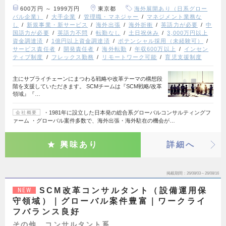
600万円 ～ 1999万円
東京都
海外展開あり（日系グロー
バル企業）
大手企業
管理職・マネジャー
マネジメント業務な
し
新規事業・新サービス
海外出張
海外折衝
英語力が必要
中
国語力が必要
英語力不問
転勤なし
土日祝休み
3,000万円以上
資金調達済
1億円以上資金調達済
ポテンシャル採用（未経験可）
サービス責任者
開発責任者
海外転勤
年収600万以上
インセン
ティブ制度
フレックス勤務
リモートワーク可能
育児支援制度
主にサプライチェーンにまつわる戦略や改革テーマの構想段
階を支援していただきます。 SCMチームは『SCM戦略/改革
領域』『…
・1981年に設立した日本発の総合系グローバルコンサルティングフ
会社概要
ァーム ・グローバル案件多数で、海外出張・海外駐在の機会が…
興味あり
詳細へ
掲載期間
26/08/03～26/08/16
SCM改革コンサルタント（設備運用保
NEW
守領域）｜グローバル案件豊富｜ワークライ
フバランス良好
その他、コンサルタント系