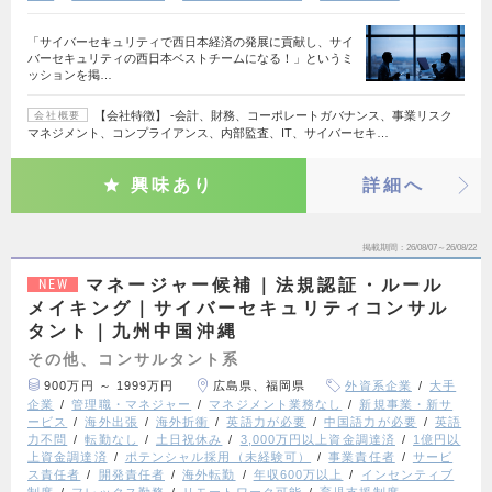
「サイバーセキュリティで西日本経済の発展に貢献し、サイ
バーセキュリティの西日本ベストチームになる！」というミ
ッションを掲…
【会社特徴】 ‐会計、財務、コーポレートガバナンス、事業リスク
会社概要
マネジメント、コンプライアンス、内部監査、IT、サイバーセキ…
興味あり
詳細へ
掲載期間
26/08/07～26/08/22
マネージャー候補｜法規認証・ルール
NEW
メイキング｜サイバーセキュリティコンサル
タント｜九州中国沖縄
その他、コンサルタント系
900万円 ～ 1999万円
広島県、福岡県
外資系企業
大手
企業
管理職・マネジャー
マネジメント業務なし
新規事業・新サ
ービス
海外出張
海外折衝
英語力が必要
中国語力が必要
英語
力不問
転勤なし
土日祝休み
3,000万円以上資金調達済
1億円以
上資金調達済
ポテンシャル採用（未経験可）
事業責任者
サービ
ス責任者
開発責任者
海外転勤
年収600万以上
インセンティブ
制度
フレックス勤務
リモートワーク可能
育児支援制度