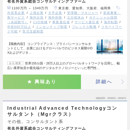
有名外資系総合コンサルティングファーム
1100万円 ～ 1349万円
東京都、愛知県、大阪府、福岡県
外資系企業
上場企業
大手企業
管理職・マネジャー
新規事業・
新サービス
海外出張
海外折衝
土日祝休み
ポテンシャル採用
（未経験可）
CxO候補
事業責任者
サービス責任者
海外転勤
年収600万以上
インセンティブ制度
フレックス勤務
リモートワー
ク可能
育児支援制度
【職務内容】 コンプライアンス・プライバシーコンサルタ
ントとして、企業におけるグローバルでのビジネス展開やD
Xおよびデジタ…
世界155カ国・28万人以上のグローバルネットワークを活用し、幅
会社概要
広い業界知見や最先端のデジタルテクノロジーといった専門性…
興味あり
詳細へ
掲載期間
26/08/02～26/08/15
Industrial Advanced Technologyコン
サルタント（Mgrクラス）
その他、コンサルタント系
有名外資系総合コンサルティングファーム