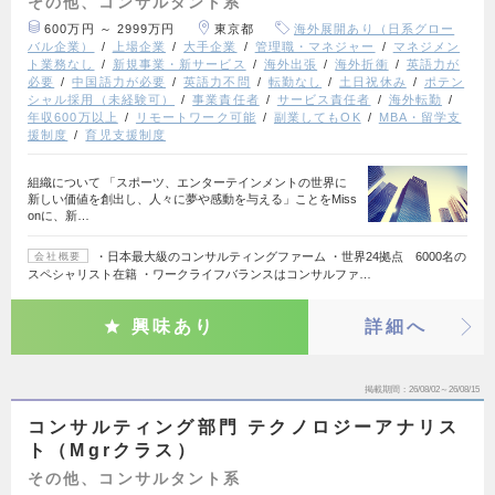
その他、コンサルタント系
600万円 ～ 2999万円
東京都
海外展開あり（日系グロー
バル企業）
上場企業
大手企業
管理職・マネジャー
マネジメン
ト業務なし
新規事業・新サービス
海外出張
海外折衝
英語力が
必要
中国語力が必要
英語力不問
転勤なし
土日祝休み
ポテン
シャル採用（未経験可）
事業責任者
サービス責任者
海外転勤
年収600万以上
リモートワーク可能
副業してもOK
MBA・留学支
援制度
育児支援制度
組織について 「スポーツ、エンターテインメントの世界に
新しい価値を創出し、人々に夢や感動を与える」ことをMiss
onに、新…
・日本最大級のコンサルティングファーム ・世界24拠点 6000名の
会社概要
スペシャリスト在籍 ・ワークライフバランスはコンサルファ…
興味あり
詳細へ
掲載期間
26/08/02～26/08/15
コンサルティング部門 テクノロジーアナリス
ト（Mgrクラス）
その他、コンサルタント系