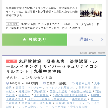
経営環境の急激な変化に直面している建設・住宅業界の各ク
ライアントは、資材高騰・担い手確保・生産性向上などの難
課題に向き合…
世界155カ国・28万人以上のグローバルネットワークを活用し、幅
会社概要
広い業界知見や最先端のデジタルテクノロジーといった専門性…
興味あり
詳細へ
掲載期間
26/08/07～26/08/22
未経験歓迎｜研修充実｜法規認証・ル
NEW
ールメイキング｜サイバーセキュリティコン
サルタント｜九州中国沖縄
その他、コンサルタント系
900万円 ～ 1999万円
広島県、福岡県
外資系企業
大手
企業
管理職・マネジャー
マネジメント業務なし
新規事業・新サ
ービス
海外出張
海外折衝
英語力が必要
中国語力が必要
英語
力不問
転勤なし
土日祝休み
3,000万円以上資金調達済
1億円以
上資金調達済
ポテンシャル採用（未経験可）
事業責任者
サービ
ス責任者
開発責任者
海外転勤
年収600万以上
インセンティブ
制度
フレックス勤務
リモートワーク可能
育児支援制度