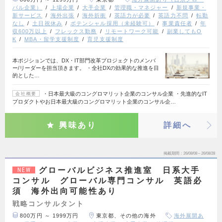
バル企業）
上場企業
大手企業
管理職・マネジャー
新規事業・
新サービス
海外出張
海外折衝
英語力が必要
英語力不問
転勤
なし
土日祝休み
ポテンシャル採用（未経験可）
事業責任者
年
収600万以上
フレックス勤務
リモートワーク可能
副業してもO
K
MBA・留学支援制度
育児支援制度
本ポジションでは、DX・IT部門改革プロジェクトのメンバ
ー/リーダーを担当頂きます。 ・全社DXの効果的な推進を目
的とした…
・日本最大級のコングロマリット企業のコンサル企業 ・先進的なIT
会社概要
プロダクトやお日本最大級のコングロマリット企業のコンサル企…
興味あり
詳細へ
掲載期間
26/08/08～26/08/28
グローバルビジネス推進室 日系大手
NEW
コンサル グローバル専門コンサル 英語必
須 海外出向可能性あり
戦略コンサルタント
800万円 ～ 1999万円
東京都、その他の海外
海外展開あ