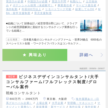
英語力が必要
中国語力が必要
英語力不問
転勤なし
土日祝休
み
ポテンシャル採用（未経験可）
事業責任者
サービス責任者
海外転勤
年収600万以上
リモートワーク可能
副業してもOK
M
BA・留学支援制度
育児支援制度
■組織について 財務会計／経営管理分野において、クライア
ントの経営課題解決に直結するコンサルティング業務を行っ
ている組織と…
・日本最大級のコンサルティングファーム ・世界24拠点 6000名の
会社概要
スペシャリスト在籍 ・ワークライフバランスはコンサルファ…
興味あり
詳細へ
掲載期間
26/08/08～26/08/27
ビジネスデザインコンサルタント/大手
NEW
コンサルファーム/フルフレックス制度/グロ
ーバル案件
戦略コンサルタント
800万円 ～ 2999万円
東京都、大阪府
海外展開あり（日
系グローバル企業）
上場企業
大手企業
管理職・マネジャー
マ
ネジメント業務なし
新規事業・新サービス
海外出張
海外折衝