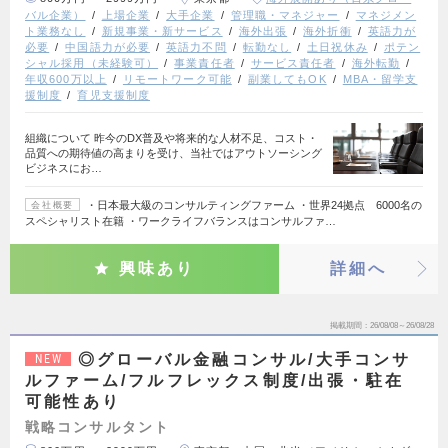
バル企業）
上場企業
大手企業
管理職・マネジャー
マネジメン
ト業務なし
新規事業・新サービス
海外出張
海外折衝
英語力が
必要
中国語力が必要
英語力不問
転勤なし
土日祝休み
ポテン
シャル採用（未経験可）
事業責任者
サービス責任者
海外転勤
年収600万以上
リモートワーク可能
副業してもOK
MBA・留学支
援制度
育児支援制度
組織について 昨今のDX普及や将来的な人材不足、コスト・
品質への期待値の高まりを受け、当社ではアウトソーシング
ビジネスにお…
・日本最大級のコンサルティングファーム ・世界24拠点 6000名の
会社概要
スペシャリスト在籍 ・ワークライフバランスはコンサルファ…
興味あり
詳細へ
掲載期間
26/08/08～26/08/28
◎グローバル金融コンサル/大手コンサ
NEW
ルファーム/フルフレックス制度/出張・駐在
可能性あり
戦略コンサルタント