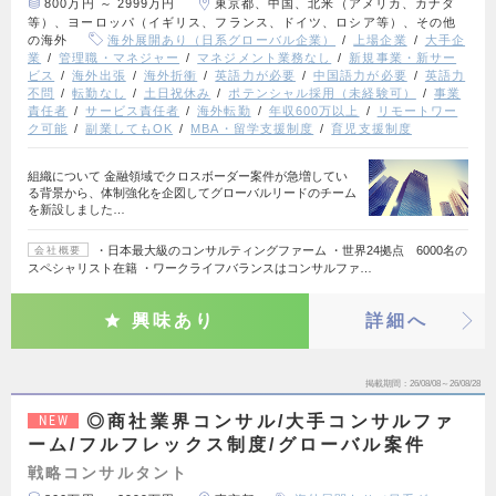
800万円 ～ 2999万円
東京都、中国、北米（アメリカ、カナダ
等）、ヨーロッパ（イギリス、フランス、ドイツ、ロシア等）、その他
の海外
海外展開あり（日系グローバル企業）
上場企業
大手企
業
管理職・マネジャー
マネジメント業務なし
新規事業・新サー
ビス
海外出張
海外折衝
英語力が必要
中国語力が必要
英語力
不問
転勤なし
土日祝休み
ポテンシャル採用（未経験可）
事業
責任者
サービス責任者
海外転勤
年収600万以上
リモートワー
ク可能
副業してもOK
MBA・留学支援制度
育児支援制度
組織について 金融領域でクロスボーダー案件が急増してい
る背景から、体制強化を企図してグローバルリードのチーム
を新設しました…
・日本最大級のコンサルティングファーム ・世界24拠点 6000名の
会社概要
スペシャリスト在籍 ・ワークライフバランスはコンサルファ…
興味あり
詳細へ
掲載期間
26/08/08～26/08/28
◎商社業界コンサル/大手コンサルファ
NEW
ーム/フルフレックス制度/グローバル案件
戦略コンサルタント