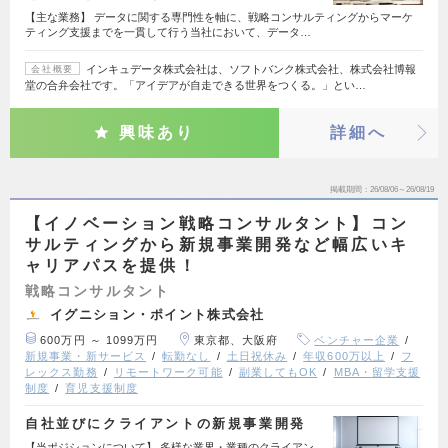
【主な業務】 データに関する専門性を軸に、戦略コンサルティングからマーケ
ティング支援までを一貫して行う当社において、データ…
インキュデータ株式会社は、ソフトバンク株式会社、株式会社博報
会社概要
堂の合弁会社です。「アイデアが自走できる世界をつくる。」とい…
興味あり
詳細へ
掲載期間
26/08/06～26/08/19
【イノベーション戦略コンサルタント】コン
サルティングから新規事業開発など幅広いキ
ャリアパスを提供！
戦略コンサルタント
イグニション・ポイント株式会社
600万円 ～ 1099万円
東京都、大阪府
ベンチャー企業
新規事業・新サービス
転勤なし
土日祝休み
年収600万以上
フ
レックス勤務
リモートワーク可能
副業してもOK
MBA・留学支援
制度
育児支援制度
自社並びにクライアントの新規事業開発
【当ポジションについて】 多様な業界・業種のクライアン