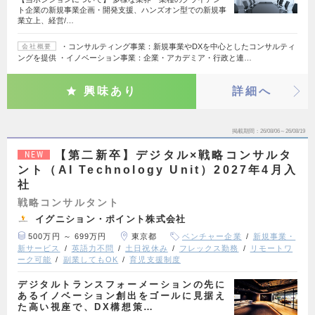
ト企業の新規事業企画・開発支援、ハンズオン型での新規事
業立上、経営/…
・コンサルティング事業：新規事業やDXを中心としたコンサルティ
会社概要
ングを提供 ・イノベーション事業：企業・アカデミア・行政と連…
興味あり
詳細へ
掲載期間
26/08/06～26/08/19
【第二新卒】デジタル×戦略コンサルタ
NEW
ント（AI Technology Unit）2027年4月入
社
戦略コンサルタント
イグニション・ポイント株式会社
500万円 ～ 699万円
東京都
ベンチャー企業
新規事業・
新サービス
英語力不問
土日祝休み
フレックス勤務
リモートワ
ーク可能
副業してもOK
育児支援制度
デジタルトランスフォーメーションの先に
あるイノベーション創出をゴールに見据え
た高い視座で、DX構想策…