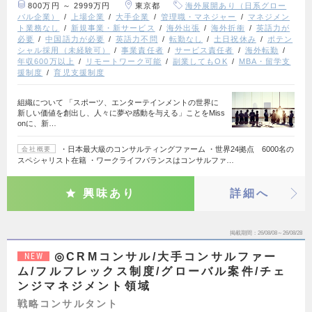
800万円 ～ 2999万円
東京都
海外展開あり（日系グロー
バル企業）
上場企業
大手企業
管理職・マネジャー
マネジメン
ト業務なし
新規事業・新サービス
海外出張
海外折衝
英語力が
必要
中国語力が必要
英語力不問
転勤なし
土日祝休み
ポテン
シャル採用（未経験可）
事業責任者
サービス責任者
海外転勤
年収600万以上
リモートワーク可能
副業してもOK
MBA・留学支
援制度
育児支援制度
組織について 「スポーツ、エンターテインメントの世界に
新しい価値を創出し、人々に夢や感動を与える」ことをMiss
onに、新…
・日本最大級のコンサルティングファーム ・世界24拠点 6000名の
会社概要
スペシャリスト在籍 ・ワークライフバランスはコンサルファ…
興味あり
詳細へ
掲載期間
26/08/08～26/08/28
◎CRMコンサル/大手コンサルファー
NEW
ム/フルフレックス制度/グローバル案件/チェ
ンジマネジメント領域
戦略コンサルタント