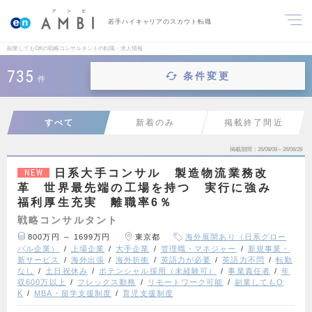
若手ハイキャリアのスカウト転職
副業してもOKの戦略コンサルタントの転職・求人情報
735
条件変更
件
すべて
新着のみ
掲載終了間近
掲載期間
26/08/08～26/08/28
日系大手コンサル 製造物流業務改
NEW
革 世界最先端の工場を持つ 実行に強み
福利厚生充実 離職率6％
戦略コンサルタント
800万円 ～ 1699万円
東京都
海外展開あり（日系グロー
バル企業）
上場企業
大手企業
管理職・マネジャー
新規事業・
新サービス
海外出張
海外折衝
英語力が必要
英語力不問
転勤
なし
土日祝休み
ポテンシャル採用（未経験可）
事業責任者
年
収600万以上
フレックス勤務
リモートワーク可能
副業してもO
K
MBA・留学支援制度
育児支援制度