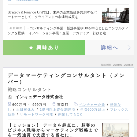
Strategy & Finance Unitでは、未来の企業価値を共創するパ
ートナーとして、クライアントの非連続成長を…
・コンサルティング事業：新規事業やDXを中心としたコンサルティ
会社概要
ングを提供 ・イノベーション事業：企業・アカデミア・行政と連…
興味あり
詳細へ
掲載期間
26/08/06～26/08/19
データマーケティングコンサルタント（メン
バー）
戦略コンサルタント
インキュデータ株式会社
600万円 ～ 999万円
東京都
ベンチャー企業
転勤な
し
土日祝休み
1億円以上資金調達済
年収600万以上
フレックス
勤務
リモートワーク可能
副業してもOK
【ミッション】 データを起点に、顧客の
ビジネス戦略からマーケティング戦略まで
を一気通貫で支援する当社に…