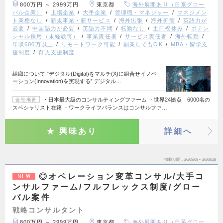
800万円 ～ 2999万円
東京都
海外展開あり（日系グロー
バル企業）
上場企業
大手企業
管理職・マネジャー
マネジメン
ト業務なし
新規事業・新サービス
海外出張
海外折衝
英語力が
必要
中国語力が必要
英語力不問
転勤なし
土日祝休み
ポテン
シャル採用（未経験可）
事業責任者
サービス責任者
海外転勤
年収600万以上
リモートワーク可能
副業してもOK
MBA・留学支
援制度
育児支援制度
組織について ”デジタル(Digital)をマルチ(X)に組合せイノベ
ーション(Innovation)を実現する” デジタル…
・日本最大級のコンサルティングファーム ・世界24拠点 6000名の
会社概要
スペシャリスト在籍 ・ワークライフバランスはコンサルファ…
興味あり
詳細へ
掲載期間
26/08/08～26/08/28
◎オペレーション変革コンサル/大手コ
NEW
ンサルファーム/フルフレックス制度/グロー
バル案件
戦略コンサルタント
800万円 ～ 2999万円
東京都
海外展開あり（日系グロー