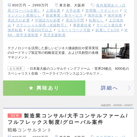
800万円 ～ 2999万円
東京都、大阪府
海外展開あり（日
系グローバル企業）
上場企業
大手企業
管理職・マネジャー
マ
ネジメント業務なし
新規事業・新サービス
海外出張
海外折衝
英語力が必要
中国語力が必要
英語力不問
転勤なし
土日祝休
み
ポテンシャル採用（未経験可）
事業責任者
サービス責任者
海外転勤
年収600万以上
リモートワーク可能
副業してもOK
M
BA・留学支援制度
育児支援制度
テクノロジーを活用した新しいビジネス価値創出や変革実現
のロードマップ策定等の戦略策定支援、および共創型の各種
マネジメント…
・日本最大級のコンサルティングファーム ・世界24拠点 6000名の
会社概要
スペシャリスト在籍 ・ワークライフバランスはコンサルファ…
興味あり
詳細へ
掲載期間
26/08/08～26/08/27
製造業コンサル/大手コンサルファーム/
NEW
フルフレックス制度/グローバル案件
戦略コンサルタント