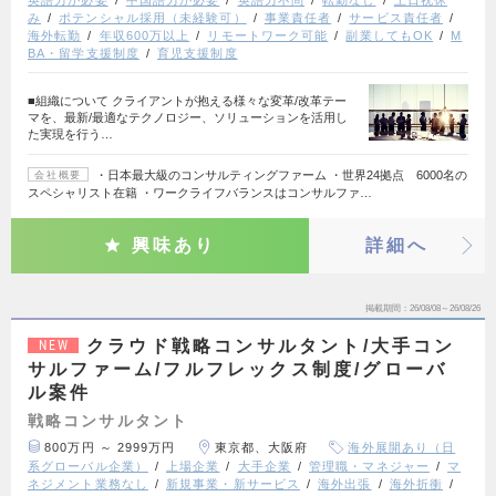
英語力が必要
中国語力が必要
英語力不問
転勤なし
土日祝休
み
ポテンシャル採用（未経験可）
事業責任者
サービス責任者
海外転勤
年収600万以上
リモートワーク可能
副業してもOK
M
BA・留学支援制度
育児支援制度
■組織について クライアントが抱える様々な変革/改革テー
マを、最新/最適なテクノロジー、ソリューションを活用し
た実現を行う…
・日本最大級のコンサルティングファーム ・世界24拠点 6000名の
会社概要
スペシャリスト在籍 ・ワークライフバランスはコンサルファ…
興味あり
詳細へ
掲載期間
26/08/08～26/08/26
クラウド戦略コンサルタント/大手コン
NEW
サルファーム/フルフレックス制度/グローバ
ル案件
戦略コンサルタント
800万円 ～ 2999万円
東京都、大阪府
海外展開あり（日
系グローバル企業）
上場企業
大手企業
管理職・マネジャー
マ
ネジメント業務なし
新規事業・新サービス
海外出張
海外折衝