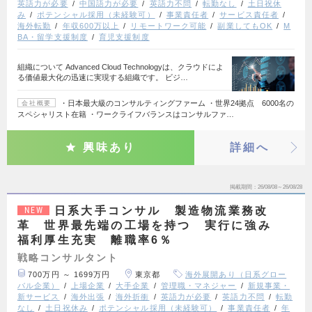
英語力が必要
中国語力が必要
英語力不問
転勤なし
土日祝休
み
ポテンシャル採用（未経験可）
事業責任者
サービス責任者
海外転勤
年収600万以上
リモートワーク可能
副業してもOK
M
BA・留学支援制度
育児支援制度
組織について Advanced Cloud Technologyは、クラウドによ
る価値最大化の迅速に実現する組織です。 ビジ…
・日本最大級のコンサルティングファーム ・世界24拠点 6000名の
会社概要
スペシャリスト在籍 ・ワークライフバランスはコンサルファ…
興味あり
詳細へ
掲載期間
26/08/08～26/08/28
日系大手コンサル 製造物流業務改
NEW
革 世界最先端の工場を持つ 実行に強み
福利厚生充実 離職率6％
戦略コンサルタント
700万円 ～ 1699万円
東京都
海外展開あり（日系グロー
バル企業）
上場企業
大手企業
管理職・マネジャー
新規事業・
新サービス
海外出張
海外折衝
英語力が必要
英語力不問
転勤
なし
土日祝休み
ポテンシャル採用（未経験可）
事業責任者
年