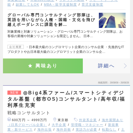
能
副業してもOK
MBA・留学支援制度
育児支援制度
グローバル専門コンサルティング部隊は、
英語を用いながら人種・国籍・文化を飛び
越えボーダレスに課題を解…
対象業種と対象ソリューション ・グローバル専門コンサルティング部隊は、お
客様の業種や対象ソリューションを限定しません。 日本…
・日本最大級のコングロマリット企業のコンサル企業 ・先進的なIT
会社概要
プロダクトやお日本最大級のコングロマリット企業のコンサル企…
興味あり
詳細へ
掲載期間
26/08/08～26/08/28
◎Big4系ファーム/スマートシティデジ
NEW
タル基盤（都市OS)コンサルタント/高年収/福
利厚生充実
戦略コンサルタント
600万円 ～ 4999万円
東京都
外資系企業
海外展開あり
（日系グローバル企業）
大手企業
管理職・マネジャー
新規事
業・新サービス
海外出張
海外折衝
英語力が必要
転勤なし
土