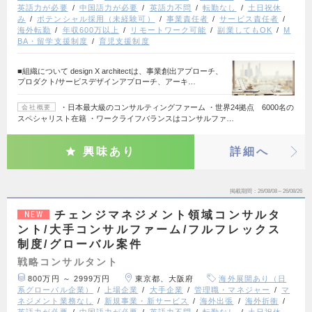
英語力が必要
中国語力が必要
英語力不問
転勤なし
土日祝休
み
ポテンシャル採用（未経験可）
事業責任者
サービス責任者
海外転勤
年収600万以上
リモートワーク可能
副業してもOK
M
BA・留学支援制度
育児支援制度
■組織について design X architectは、事業創出アプローチ、
プロダクト/サービスデザインアプローチ、アーキ…
・日本最大級のコンサルティングファーム ・世界24拠点 6000名の
会社概要
スペシャリスト在籍 ・ワークライフバランスはコンサルファ…
興味あり
詳細へ
掲載期間
26/08/08～26/08/26
チェンジマネジメント領域コンサルタ
NEW
ント/大手コンサルファーム/フルフレックス
制度/グローバル案件
戦略コンサルタント
800万円 ～ 2999万円
東京都、大阪府
海外展開あり（日
系グローバル企業）
上場企業
大手企業
管理職・マネジャー
マ
ネジメント業務なし
新規事業・新サービス
海外出張
海外折衝