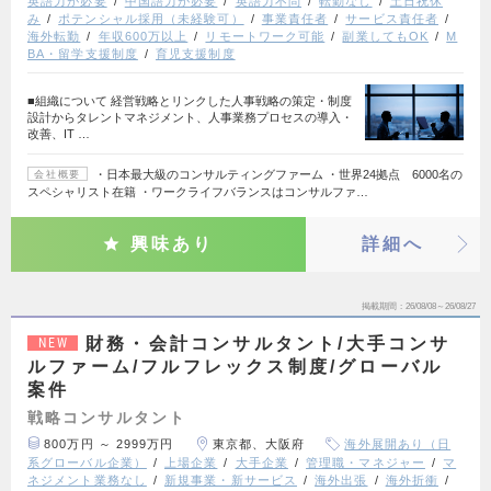
英語力が必要
中国語力が必要
英語力不問
転勤なし
土日祝休
み
ポテンシャル採用（未経験可）
事業責任者
サービス責任者
海外転勤
年収600万以上
リモートワーク可能
副業してもOK
M
BA・留学支援制度
育児支援制度
■組織について 経営戦略とリンクした人事戦略の策定・制度
設計からタレントマネジメント、人事業務プロセスの導入・
改善、IT …
・日本最大級のコンサルティングファーム ・世界24拠点 6000名の
会社概要
スペシャリスト在籍 ・ワークライフバランスはコンサルファ…
興味あり
詳細へ
掲載期間
26/08/08～26/08/27
財務・会計コンサルタント/大手コンサ
NEW
ルファーム/フルフレックス制度/グローバル
案件
戦略コンサルタント
800万円 ～ 2999万円
東京都、大阪府
海外展開あり（日
系グローバル企業）
上場企業
大手企業
管理職・マネジャー
マ
ネジメント業務なし
新規事業・新サービス
海外出張
海外折衝