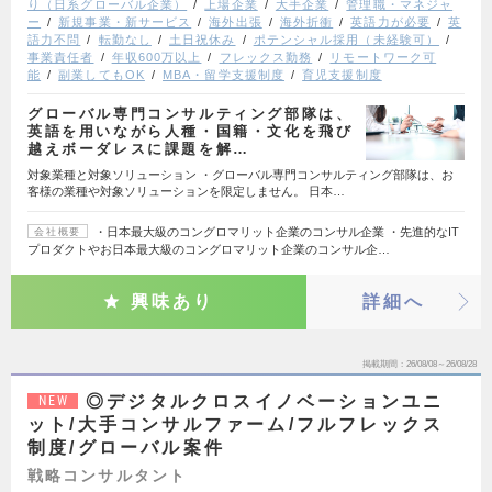
り（日系グローバル企業）
上場企業
大手企業
管理職・マネジャ
ー
新規事業・新サービス
海外出張
海外折衝
英語力が必要
英
語力不問
転勤なし
土日祝休み
ポテンシャル採用（未経験可）
事業責任者
年収600万以上
フレックス勤務
リモートワーク可
能
副業してもOK
MBA・留学支援制度
育児支援制度
グローバル専門コンサルティング部隊は、
英語を用いながら人種・国籍・文化を飛び
越えボーダレスに課題を解…
対象業種と対象ソリューション ・グローバル専門コンサルティング部隊は、お
客様の業種や対象ソリューションを限定しません。 日本…
・日本最大級のコングロマリット企業のコンサル企業 ・先進的なIT
会社概要
プロダクトやお日本最大級のコングロマリット企業のコンサル企…
興味あり
詳細へ
掲載期間
26/08/08～26/08/28
◎デジタルクロスイノベーションユニ
NEW
ット/大手コンサルファーム/フルフレックス
制度/グローバル案件
戦略コンサルタント