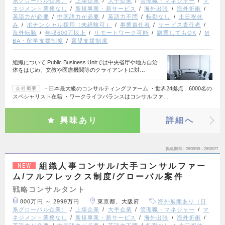
系グローバル企業）
上場企業
大手企業
管理職・マネジャー
マ
ネジメント業務なし
新規事業・新サービス
海外出張
海外折衝
英語力が必要
中国語力が必要
英語力不問
転勤なし
土日祝休
み
ポテンシャル採用（未経験可）
事業責任者
サービス責任者
海外転勤
年収600万以上
リモートワーク可能
副業してもOK
M
BA・留学支援制度
育児支援制度
組織について Public Business Unitでは中央省庁や地方自治
体をはじめ、文教や医療機関等のクライアントに対…
・日本最大級のコンサルティングファーム ・世界24拠点 6000名の
会社概要
スペシャリスト在籍 ・ワークライフバランスはコンサルファ…
興味あり
詳細へ
掲載期間
26/08/08～26/08/27
組織人事コンサル/大手コンサルファー
NEW
ム/フルフレックス制度/グローバル案件
戦略コンサルタント
800万円 ～ 2999万円
東京都、大阪府
海外展開あり（日
系グローバル企業）
上場企業
大手企業
管理職・マネジャー
マ
ネジメント業務なし
新規事業・新サービス
海外出張
海外折衝