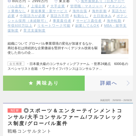
800万円 ～ 2999万円
東京都
海外展開あり（日系グロー
バル企業）
上場企業
大手企業
管理職・マネジャー
マネジメン
ト業務なし
新規事業・新サービス
海外出張
海外折衝
英語力が
必要
中国語力が必要
英語力不問
転勤なし
土日祝休み
ポテン
シャル採用（未経験可）
事業責任者
サービス責任者
海外転勤
年収600万以上
リモートワーク可能
副業してもOK
MBA・留学支
援制度
育児支援制度
組織について グローバル事業環境の変化が加速するなか、
商社各社は持続的な企業価値を堅持すべくデジタル技術を駆
使した自らの企…
・日本最大級のコンサルティングファーム ・世界24拠点 6000名の
会社概要
スペシャリスト在籍 ・ワークライフバランスはコンサルファ…
興味あり
詳細へ
掲載期間
26/08/08～26/08/28
◎スポーツ＆エンターテインメントコ
NEW
ンサル/大手コンサルファーム/フルフレック
ス制度/グローバル案件
戦略コンサルタント