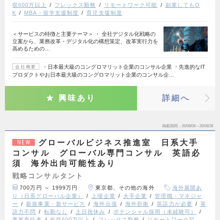
収600万以上
フレックス勤務
リモートワーク可能
副業してもO
K
MBA・留学支援制度
育児支援制度
＜サービスの特徴と主要テーマ＞ ・ 全社デジタル化戦略の
立案から、業務改革・デジタル化の構想策定、改革実行力を
高めるための…
・日本最大級のコングロマリット企業のコンサル企業 ・先進的なIT
会社概要
プロダクトやお日本最大級のコングロマリット企業のコンサル企…
興味あり
詳細へ
掲載期間
26/08/08～26/08/28
グローバルビジネス推進室 日系大手
NEW
コンサル グローバル専門コンサル 英語必
須 海外出向可能性あり
戦略コンサルタント
700万円 ～ 1999万円
東京都、その他の海外
海外展開あ
り（日系グローバル企業）
上場企業
大手企業
管理職・マネジャ
ー
新規事業・新サービス
海外出張
海外折衝
英語力が必要
英
語力不問
転勤なし
土日祝休み
ポテンシャル採用（未経験可）
事業責任者
年収600万以上
フレックス勤務
リモートワーク可