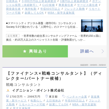
日祝休み
3,000万円以上資金調達済
1億円以上資金調達済
ポテン
シャル採用（未経験可）
CxO候補
事業責任者
サービス責任者
開発責任者
海外転勤
年収600万以上
フレックス勤務
リモート
ワーク可能
副業してもOK
MBA・留学支援制度
■スマートシティ デジタル基盤（都市OS）コンサルタント
Society 5.0で描かれている「人間中心」のスマートな社会…
・世界有数の総合系コンサルティングファーム ・世界約150ヵ国に
会社概要
拠点 ・約15万人以上のスペシャリスト在籍 ・評価制度がしっか…
興味あり
詳細へ
掲載期間
26/08/06～26/08/19
【ファイナンス×戦略コンサルタント】（ディ
レクター/パートナー候補）
戦略コンサルタント
イグニション・ポイント株式会社
1700万円 ～ 2999万円
東京都
ベンチャー企業
新規事
業・新サービス
転勤なし
土日祝休み
年収600万以上
フレック
ス勤務
リモートワーク可能
副業してもOK
MBA・留学支援制
度
育児支援制度