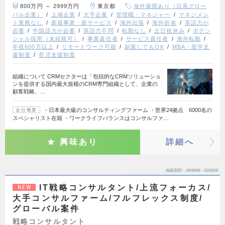
800万円 ～ 2999万円
東京都
海外展開あり（日系グロー
バル企業）
上場企業
大手企業
管理職・マネジャー
マネジメン
ト業務なし
新規事業・新サービス
海外出張
海外折衝
英語力が
必要
中国語力が必要
英語力不問
転勤なし
土日祝休み
ポテン
シャル採用（未経験可）
事業責任者
サービス責任者
海外転勤
年収600万以上
リモートワーク可能
副業してもOK
MBA・留学支
援制度
育児支援制度
組織について CRMセクターは「包括的なCRMソリューショ
ンを提供する国内最大規模のCRM専門組織として、企業の
顧客戦略、…
・日本最大級のコンサルティングファーム ・世界24拠点 6000名の
会社概要
スペシャリスト在籍 ・ワークライフバランスはコンサルファ…
興味あり
詳細へ
掲載期間
26/08/08～26/08/28
IT戦略コンサルタント/上流フォーカス/
NEW
大手コンサルファーム/フルフレックス制度/
グローバル案件
戦略コンサルタント