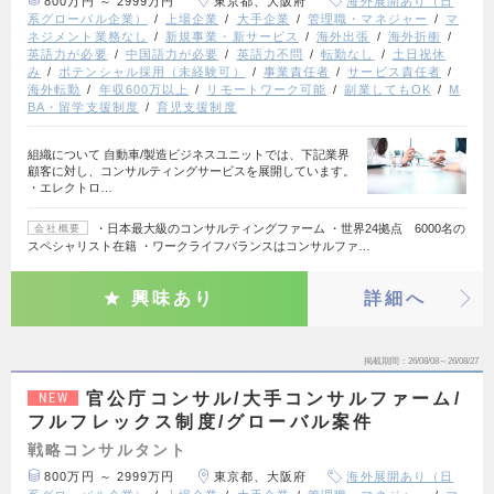
800万円 ～ 2999万円
東京都、大阪府
海外展開あり（日
系グローバル企業）
上場企業
大手企業
管理職・マネジャー
マ
ネジメント業務なし
新規事業・新サービス
海外出張
海外折衝
英語力が必要
中国語力が必要
英語力不問
転勤なし
土日祝休
み
ポテンシャル採用（未経験可）
事業責任者
サービス責任者
海外転勤
年収600万以上
リモートワーク可能
副業してもOK
M
BA・留学支援制度
育児支援制度
組織について 自動車/製造ビジネスユニットでは、下記業界
顧客に対し、コンサルティングサービスを展開しています。
・エレクトロ…
・日本最大級のコンサルティングファーム ・世界24拠点 6000名の
会社概要
スペシャリスト在籍 ・ワークライフバランスはコンサルファ…
興味あり
詳細へ
掲載期間
26/08/08～26/08/27
官公庁コンサル/大手コンサルファーム/
NEW
フルフレックス制度/グローバル案件
戦略コンサルタント
800万円 ～ 2999万円
東京都、大阪府
海外展開あり（日