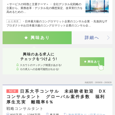
＜サービスの特徴と主要テーマ＞ ・ 全社デジタル化戦略の
立案から、業務改革・デジタル化の構想策定、改革実行力を
高めるための…
・日本最大級のコングロマリット企業のコンサル企業 ・先進的なIT
会社概要
プロダクトやお日本最大級のコングロマリット企業のコンサル企…
興味あり
詳細へ
興味のある求人に
チェックをつけよう!
興味あり
スカウトのマッチング精度があがる!
その求人への合格可能性がわかる!
掲載期間
26/08/08～26/08/28
日系大手コンサル 未経験者歓迎 DX
NEW
コンサルタント グローバル案件多数 福利
厚生充実 離職率6％
戦略コンサルタント
800万円 ～ 1299万円
東京都
海外展開あり（日系グロー