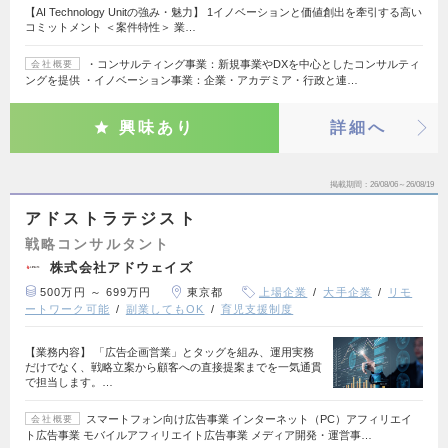
【AI Technology Unitの強み・魅力】 1イノベーションと価値創出を牽引する高い
コミットメント ＜案件特性＞ 業…
・コンサルティング事業：新規事業やDXを中心としたコンサルティ
会社概要
ングを提供 ・イノベーション事業：企業・アカデミア・行政と連…
興味あり
詳細へ
掲載期間
26/08/06～26/08/19
アドストラテジスト
戦略コンサルタント
株式会社アドウェイズ
500万円 ～ 699万円
東京都
上場企業
大手企業
リモ
ートワーク可能
副業してもOK
育児支援制度
【業務内容】 「広告企画営業」とタッグを組み、運用実務
だけでなく、戦略立案から顧客への直接提案までを一気通貫
で担当します。…
スマートフォン向け広告事業 インターネット（PC）アフィリエイ
会社概要
ト広告事業 モバイルアフィリエイト広告事業 メディア開発・運営事…