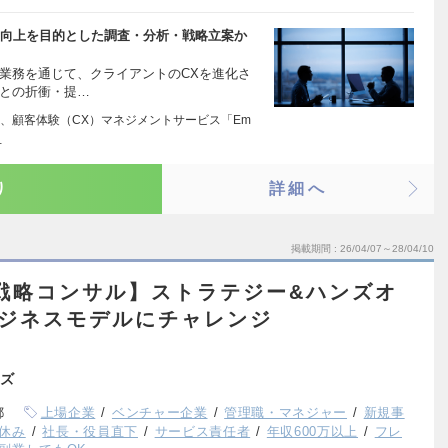
）向上を目的とした調査・分析・戦略立案か
業務を通じて、クライアントのCXを進化さ
者との折衝・提…
、顧客体験（CX）マネジメントサービス「Em
…
り
詳細へ
掲載期間
26/04/07～28/04/10
戦略コンサル】ストラテジー&ハンズオ
ビジネスモデルにチャレンジ
ズ
都
上場企業
ベンチャー企業
管理職・マネジャー
新規事
休み
社長・役員直下
サービス責任者
年収600万以上
フレ