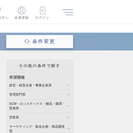
の方へ
会員登録
ログイン
条件変更
その他の条件で探す
希望職種
経営・経営企画・事業企画系
管理部門系
SCM・ロジスティクス・物流・購買・
貿易系
営業系
マーケティング・販促企画・商品開発
系