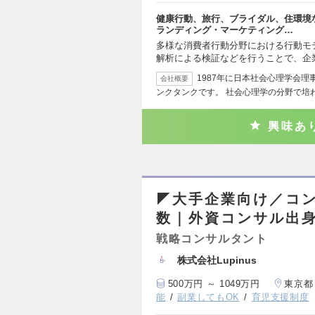
健康行動、旅行、ブライダル、住環境
ランディング・マーケティング…
多様な消費者行動分野における行動モ
解析による検証などを行うことで、企
1987年に日本社会心理学会
会社概要
ンクタンクです。 社会心理学の分野で培
興味あ
◤大手企業向け／コン
数｜外資コンサル出
戦略コンサルタント
株式会社Lupinus
500万円 ～ 1049万円
東京都
能
副業してもOK
育児支援制度