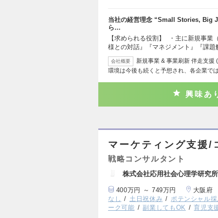
当社の経営理念 “Small Stories, 
ら…
【求められる役割】 ・主に新規事業
様との対話』『マネジメント』『課題
新規事業 & 事業刷新 伴走支援
会社概要
環境は今後も続くと予想され、各企業で
興味あ
マーケティング支援/
戦略コンサルタント
株式会社応用社会心理学研究所
400万円 ～ 749万円
大阪府
なし
土日祝休み
ポテンシャル採
ーク可能
副業してもOK
育児支