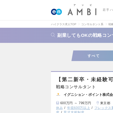
若手
ハイクラス求人TOP
コンサルタント系
戦
副業してもOKの戦略コン
すべて
【第二新卒・未経験
戦略コンサルタント
イグニション・ポイント株式会
600万円 ～ 799万円
東京都
休み
年収600万以上
フレックス
度
育児支援制度