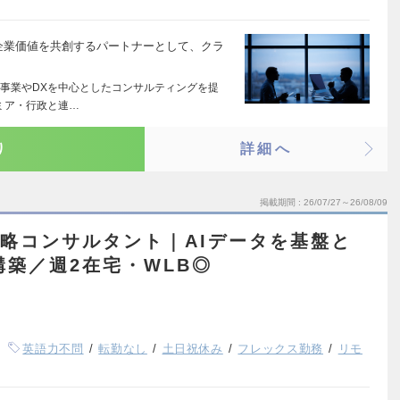
では、未来の企業価値を共創するパートナーとして、クラ
事業やDXを中心としたコンサルティングを提
ミア・行政と連…
り
詳細へ
掲載期間
26/07/27～26/08/09
略コンサルタント｜AIデータを基盤と
構築／週2在宅・WLB◎
英語力不問
転勤なし
土日祝休み
フレックス勤務
リモ