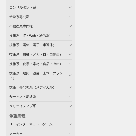
コンサルタント系
金融系専門職
不動産系専門職
技術系（IT・Web・通信系）
技術系（電気・電子・半導体）
技術系（機械・メカトロ・自動車）
技術系（化学・素材・食品・衣料）
技術系（建築・設備・土木・プラン
ト）
技術・専門職系（メディカル）
サービス・流通系
クリエイティブ系
希望業種
IT・インターネット・ゲーム
メーカー