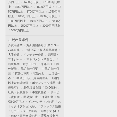
万円以上
1450万円以上
1500万円以
上
1550万円以上
1600万円以上
16
50万円以上
1700万円以上
1750万円
以上
1800万円以上
1850万円以上
1900万円以上
1950万円以上
2000万
円以上
2500万円以上
3000万円以上
5000万円以上
こだわり条件
外資系企業
海外展開あり(日系グロー
バル企業)
上場企業
株式公開準備
大手企業
ベンチャー企業
管理職・
マネジャー
マネジメント業務なし
新規事業・新サービス
海外出張
海
外折衝
英語力が必要
中国語力が必
要
英語力不問
転勤なし
土日祝休
み
3,000万円以上資金調達済
1億円
以上資金調達済
ポテンシャル採用（未
経験可）
20代役員在籍
CxO候補
社長・役員直下
事業責任者
サービ
ス責任者
開発責任者
海外転勤
年
収600万以上
インセンティブ制度
ス
トックオプションあり
フレックス勤務
リモートワーク可能
副業してもOK
MBA・留学支援制度
育児支援制度