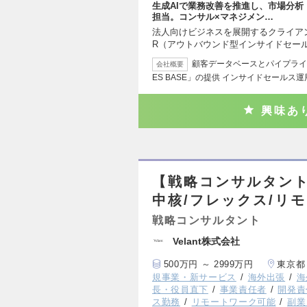
生成AIで業務改善を推進し、市場分
担当。コンサル×マネジメン…
法人向けビジネスを展開するクライア
R（アウトバウンド型インサイドセー
顧客データベースとパイプライ
会社概要
ES BASE」の提供 インサイドセールス
興味あ
【戦略コンサルタント
中核/フレックス/リ
戦略コンサルタント
Velant株式会社
500万円 ～ 2999万円
東京都
規事業・新サービス
海外出張
海
長・役員直下
事業責任者
開発責
ス勤務
リモートワーク可能
副業