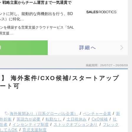
析・戦略立案からチーム運営まで一気通貫で
ントに対し、能動的な商機創出を行う、BD
ルス）に特化…
ンを構築する営業支援クラウドサービス「SAL
運用支援…
り
詳細へ
掲載期間
26/07/27～26/08/09
】 海外案件/CXO候補/スタートアップ
モート可
海外展開あり（日系グローバル企業）
ベンチャー企業
新
外折衝
英語力が必要
転勤なし
土日祝休み
CxO候補
社
任者
インセンティブ制度
ストックオプションあり
フレック
してもOK
育児支援制度