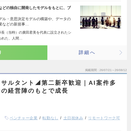
などの独自に開発したモデルをもとに、ブ
デル・意思決定モデルの構築や、データの
業などの新規事…
理事長（当時）の廣田君美を代表に設立されたシ
われた、人間…
り
詳細へ
掲載期間
26/07/21～26/08/12
サルタント◢第二新卒歓迎｜AI案件多
身の経営陣のもとで成長
ベンチャー企業
転勤なし
土日祝休み
リモートワーク可