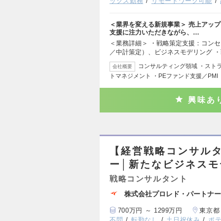
ックス勤務
リモートワーク可能
＜業界を変える新規事業＞ 売上アップ
支援に注力いただきながら、…
＜業務詳細＞ ・戦略策定支援：コン
／中計策定）、ビジネスモデリング 
コンサルティング領域 ・スト
会社概要
トマネジメント ・PEファンド支援／PMI
興味あ
【経営戦略コンサル
ー│新たなビジネス
戦略コンサルタント
株式会社プロレド・パートナー
700万円 ～ 1299万円
東京都
不問
転勤なし
土日祝休み
ポ