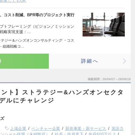
副業してもOK
、コスト削減、BPR等のプロジェクト実行
セプトフレーミング（ビジョン／ミッション
・戦略実現支援：…
ラテジー＆ハンズオンコンサルティング ・コス
 ・組織戦略コ…
り
詳細へ
掲載期間
26/04/07～28/06/16
タント】ストラテジー&ハンズオンセクタ
モデルにチャレンジ
ズ
上場企業
ベンチャー企業
新規事業・新サービス
英語力
テンシャル採用（未経験可）
社長・役員直下
年収600万以上