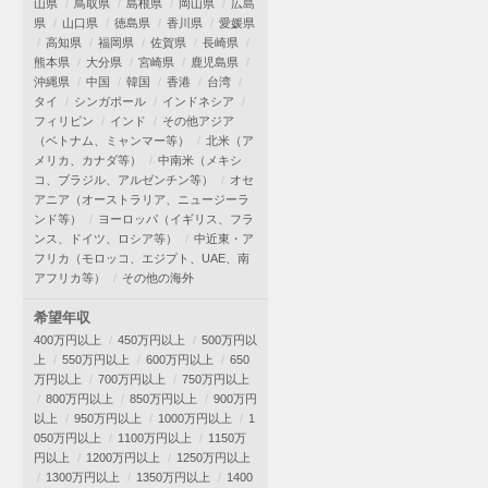
山県
鳥取県
島根県
岡山県
広島
県
山口県
徳島県
香川県
愛媛県
高知県
福岡県
佐賀県
長崎県
熊本県
大分県
宮崎県
鹿児島県
沖縄県
中国
韓国
香港
台湾
タイ
シンガポール
インドネシア
フィリピン
インド
その他アジア
（ベトナム、ミャンマー等）
北米（ア
メリカ、カナダ等）
中南米（メキシ
コ、ブラジル、アルゼンチン等）
オセ
アニア（オーストラリア、ニュージーラ
ンド等）
ヨーロッパ（イギリス、フラ
ンス、ドイツ、ロシア等）
中近東・ア
フリカ（モロッコ、エジプト、UAE、南
アフリカ等）
その他の海外
希望年収
400万円以上
450万円以上
500万円以
上
550万円以上
600万円以上
650
万円以上
700万円以上
750万円以上
800万円以上
850万円以上
900万円
以上
950万円以上
1000万円以上
1
050万円以上
1100万円以上
1150万
円以上
1200万円以上
1250万円以上
1300万円以上
1350万円以上
1400