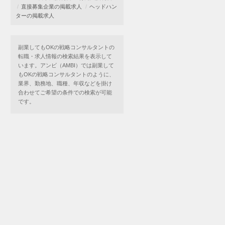
直接募集企業の掲載求人
ヘッドハン
ターの掲載求人
副業してもOKの戦略コンサルタントの
転職・求人情報の検索結果を表示して
います。アンビ（AMBI）では副業して
もOKの戦略コンサルタントのように、
業界、勤務地、職種、年収などを掛け
合わせてご希望の条件での検索が可能
です。