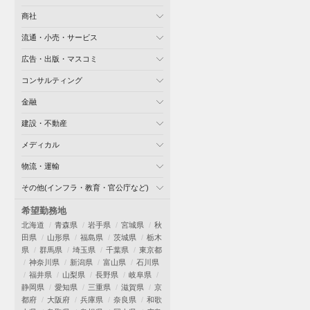
商社
流通・小売・サービス
広告・出版・マスコミ
コンサルティング
金融
建設・不動産
メディカル
物流・運輸
その他(インフラ・教育・官公庁など)
希望勤務地
北海道
青森県
岩手県
宮城県
秋
田県
山形県
福島県
茨城県
栃木
県
群馬県
埼玉県
千葉県
東京都
神奈川県
新潟県
富山県
石川県
福井県
山梨県
長野県
岐阜県
静岡県
愛知県
三重県
滋賀県
京
都府
大阪府
兵庫県
奈良県
和歌