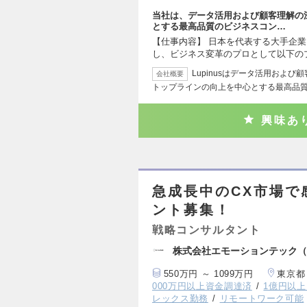
当社は、データ活用および顧客理解の
とする最高品質のビジネスコン…
【仕事内容】 日本を代表する大手企
し、ビジネス変革のプロとして以下の
Lupinusはデータ活用およ
会社概要
トップラインの向上を中心とする最高品
興味あ
急成長中のCX市場で
ント募集！
戦略コンサルタント
株式会社エモーションテック（旧：
550万円 ～ 1099万円
東京都
000万円以上資金調達済
1億円以
レックス勤務
リモートワーク可能