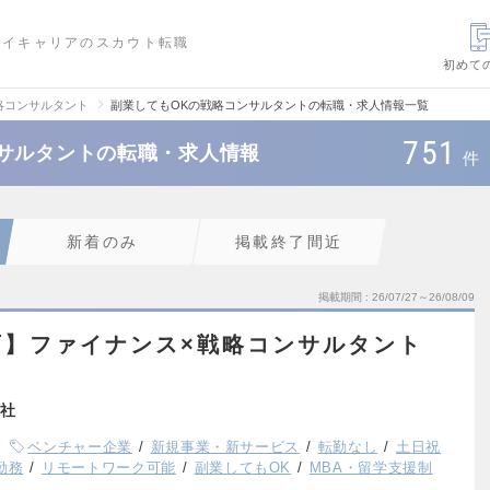
ハイキャリアのスカウト転職
初めて
略コンサルタント
副業してもOKの戦略コンサルタントの転職・求人情報一覧
751
サルタントの転職・求人情報
件
新着のみ
掲載終了間近
掲載期間
26/07/27～26/08/09
可】ファイナンス×戦略コンサルタント
社
ベンチャー企業
新規事業・新サービス
転勤なし
土日祝
勤務
リモートワーク可能
副業してもOK
MBA・留学支援制