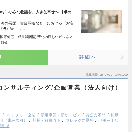
Big Joy” -小さな物語を、大きな幸せへ 【求め
（海外展開、資金調達など）における『お客
解決』等 【…
 (国際対応・成果報酬型) 変化の激しいビジネス
は新規…
り
詳細へ
掲載期間
26/07/27～26/08/09
コンサルティング/企画営業（法人向け）
ベンチャー企業
新規事業・新サービス
英語力不問
転勤
用（未経験可）
社長・役員直下
フレックス勤務
リモートワ
援制度