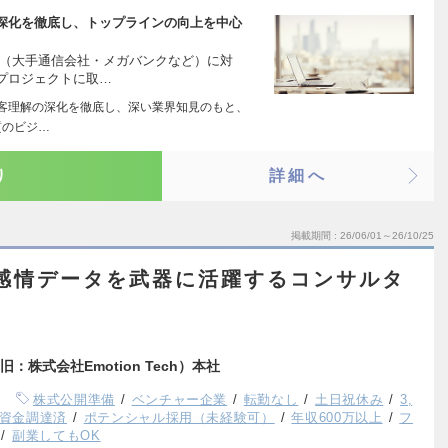
深化を徹底し、トップラインの向上を中心
業（大手通信会社・メガバンクなど）に対
プロジェクトに取…
び顧客理解の深化を徹底し、深い業界知見のもと、
質のビジ…
り
詳細へ
掲載期間
26/06/01～26/10/25
感情データを武器に活躍するコンサルタ
株式会社Emotion Tech）本社
株式公開準備
ベンチャー企業
転勤なし
土日祝休み
3,
上資金調達済
ポテンシャル採用（未経験可）
年収600万以上
フ
副業してもOK