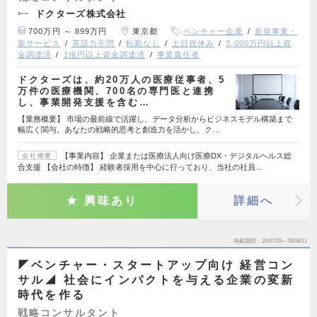
ドクターズ株式会社
700万円 ～ 899万円
東京都
ベンチャー企業
新規事業・
新サービス
英語力不問
転勤なし
土日祝休み
3,000万円以上資
金調達済
1億円以上資金調達済
事業責任者
ドクターズは、約20万人の医療従事者、5
万件の医療機関、700名の専門医と連携
し、事業開発支援を含む…
【業務概要】 市場の最前線で活躍し、データ分析からビジネスモデル構築まで
幅広く関与。あなたの戦略的思考と創造力を活かし、ク…
【事業内容】 企業または医療法人向け医療DX・デジタルヘルス総
会社概要
合支援 【会社の特徴】 経験者採用を中心に行っており、当社の社員…
興味あり
詳細へ
掲載期間
26/07/29～26/08/11
◤ベンチャー・スタートアップ向け 経営コン
サル◢ 社会にインパクトを与える企業の変新
時代を作る
戦略コンサルタント