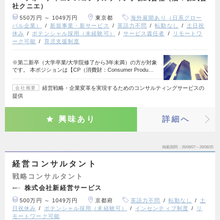
社クニエ）
550万円 ～ 1049万円
東京都
海外展開あり（日系グロー
バル企業）
新規事業・新サービス
英語力不問
転勤なし
土日祝
休み
ポテンシャル採用（未経験可）
サービス責任者
リモートワ
ーク可能
育児支援制度
※第二新卒（大学卒業/大学院修了から3年未満）の方が対象
です。 本ポジションは【CP（消費財：Consumer Produ…
経営戦略・企業変革を実現するためのコンサルティングサービスの
会社概要
提供
興味あり
詳細へ
掲載期間
26/08/07～26/08/20
経営コンサルタント
戦略コンサルタント
株式会社新経営サービス
500万円 ～ 1049万円
京都府
英語力不問
転勤なし
土
日祝休み
ポテンシャル採用（未経験可）
インセンティブ制度
リ
モートワーク可能