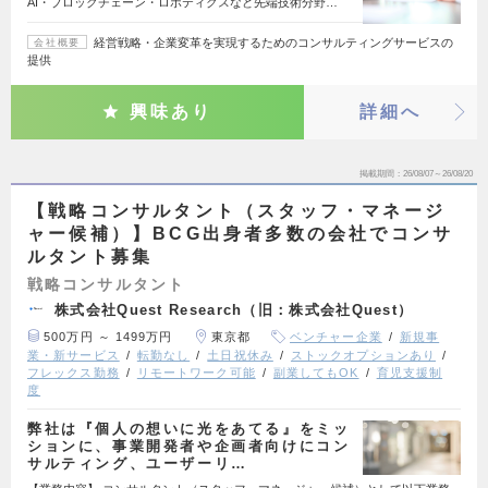
AI・ブロックチェーン・ロボティクスなど先端技術分野…
経営戦略・企業変革を実現するためのコンサルティングサービスの
会社概要
提供
興味あり
詳細へ
掲載期間
26/08/07～26/08/20
【戦略コンサルタント（スタッフ・マネージ
ャー候補）】BCG出身者多数の会社でコンサ
ルタント募集
戦略コンサルタント
株式会社Quest Research（旧：株式会社Quest）
500万円 ～ 1499万円
東京都
ベンチャー企業
新規事
業・新サービス
転勤なし
土日祝休み
ストックオプションあり
フレックス勤務
リモートワーク可能
副業してもOK
育児支援制
度
弊社は『個人の想いに光をあてる』をミッ
ションに、事業開発者や企画者向けにコン
サルティング、ユーザーリ…