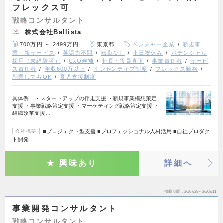
フレックス可
戦略コンサルタント
株式会社Ballista
700万円 ～ 2499万円
東京都
ベンチャー企業
新規事
業・新サービス
英語力不問
転勤なし
土日祝休み
ポテンシャル
採用（未経験可）
CxO候補
社長・役員直下
事業責任者
サービ
ス責任者
年収600万以上
インセンティブ制度
フレックス勤務
副業してもOK
育児支援制度
具体例... ・スタートアップの伴走支援 ・新規事業構想策定
支援 ・事業戦略策定支援 ・マーケティング戦略策定支援 ・
組織改革支援…
■プロジェクト型支援 ■プロフェッショナル人材活用 ■自社プロダク
会社概要
ト開発
興味あり
詳細へ
掲載期間
26/07/29～26/08/11
事業開発コンサルタント
戦略コンサルタント