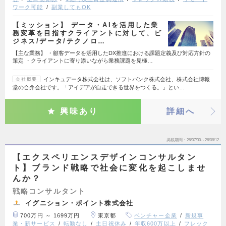
ワーク可能
副業してもOK
【ミッション】 データ・AIを活用した業
務変革を目指すクライアントに対して、ビ
ジネス/データ/テクノロ…
【主な業務】 ・顧客データを活用したDX推進における課題定義及び対応方針の
策定 ・クライアントに寄り添いながら業務課題を見極…
インキュデータ株式会社は、ソフトバンク株式会社、株式会社博報
会社概要
堂の合弁会社です。「アイデアが自走できる世界をつくる。」とい…
興味あり
詳細へ
掲載期間
26/07/30～26/08/12
【エクスペリエンスデザインコンサルタン
ト】ブランド戦略で社会に変化を起こしませ
んか？
戦略コンサルタント
イグニション・ポイント株式会社
700万円 ～ 1699万円
東京都
ベンチャー企業
新規事
業・新サービス
転勤なし
土日祝休み
年収600万以上
フレック