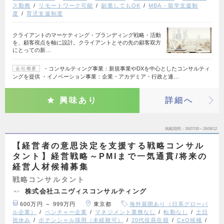
ス勤務
リモートワーク可能
副業してもOK
MBA・留学支援制
度
育児支援制度
クライアントのマーケティング・ブランディング戦略・活動
を、顧客視点を軸に設計。クライアントとその先の顧客双方
にとっての新…
・コンサルティング事業：新規事業やDXを中心としたコンサルティ
会社概要
ングを提供 ・イノベーション事業：企業・アカデミア・行政と連…
興味あり
詳細へ
掲載期間
26/07/30～26/08/12
【経営者の意思決定を支援する戦略コンサル
タント】経営戦略～PMIまで一気通貫/将来の
経営人材候補募集
戦略コンサルタント
株式会社ユニヴィスコンサルティング
600万円 ～ 999万円
東京都
海外展開あり（日系グローバ
ル企業）
ベンチャー企業
マネジメント業務なし
転勤なし
土日
祝休み
ポテンシャル採用（未経験可）
20代役員在籍
CxO候補