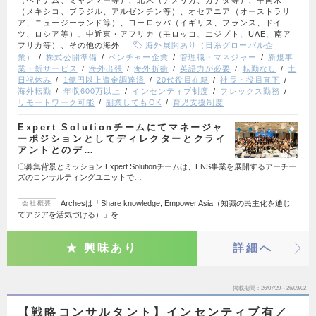
（ベトナム、ミャンマー等）、北米（アメリカ、カナダ等）、中南米
（メキシコ、ブラジル、アルゼンチン等）、オセアニア（オーストラリ
ア、ニュージーランド等）、ヨーロッパ（イギリス、フランス、ドイ
ツ、ロシア等）、中近東・アフリカ（モロッコ、エジプト、UAE、南ア
フリカ等）、その他の海外
海外展開あり（日系グローバル企
業）
株式公開準備
ベンチャー企業
管理職・マネジャー
新規事
業・新サービス
海外出張
海外折衝
英語力が必要
転勤なし
土
日祝休み
1億円以上資金調達済
20代役員在籍
社長・役員直下
海外転勤
年収600万以上
インセンティブ制度
フレックス勤務
リモートワーク可能
副業してもOK
育児支援制度
Expert Solutionチームにてマネージャ
ーポジションとしてディレクターとクライ
アントとのデ…
〇募集背景とミッション Expert Solutionチームは、ENS事業を展開するアーチー
ズのコンサルティングユニットで…
Archesは「Share knowledge, Empower Asia（知識の民主化を通じ
会社概要
てアジアを活気づける）」を…
興味あり
詳細へ
掲載期間
26/07/29～26/09/02
【戦略コンサルタント】インセンティブ有／