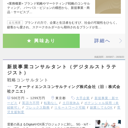
<業務概要> ブランド戦略やマーケティング戦略のコンサル
ティング。 パーパス・ビジョンの構想から、新規事業・商
品・サービスブ…
ブランドの力で、企業と生活者をむすび、社会の可能性をひらく。
会社概要
顧客から愛され、ステークホルダーから期待されるブランドが生…
興味あり
詳細へ
掲載期間
26/08/07～26/08/20
新規事業コンサルタント（デジタルストラテ
ジスト）
戦略コンサルタント
フォーティエンスコンサルティング株式会社（旧：株式会
社クニエ）
500万円 ～ 1299万円
東京都
大手企業
新規事業・新サ
ービス
英語力不問
転勤なし
土日祝休み
ポテンシャル採用（未
経験可）
フレックス勤務
リモートワーク可能
副業してもOK
育
児支援制度
需要の高まるDigitalやDX系プロジェクトに対し、5G・IoT・