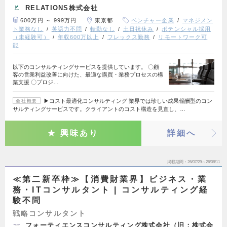
RELATIONS株式会社
600万円 ～ 999万円
東京都
ベンチャー企業
マネジメン
ト業務なし
英語力不問
転勤なし
土日祝休み
ポテンシャル採用
（未経験可）
年収600万以上
フレックス勤務
リモートワーク可
能
以下のコンサルティングサービスを提供しています。 〇顧
客の営業利益改善に向けた、最適な購買・業務プロセスの構
築支援 〇プロジ…
▶コスト最適化コンサルティング 業界では珍しい成果報酬型のコン
会社概要
サルティングサービスです。クライアントのコスト構造を見直し、…
興味あり
詳細へ
掲載期間
26/07/29～26/08/11
≪第二新卒枠≫【消費財業界】ビジネス・業
務・ITコンサルタント | コンサルティング経
験不問
戦略コンサルタント
フォーティエンスコンサルティング株式会社（旧：株式会