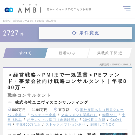
若手ハイキャリアのスカウト転職
転勤なしの戦略コンサルタントの転職・求人情報
2727
条件変更
件
すべて
新着のみ
掲載終了間近
掲載期間
26/07/30～26/08/12
＜経営戦略～PMIまで一気通貫＞PEファン
ド・事業会社向け戦略コンサルタント｜年収8
00万～
戦略コンサルタント
株式会社ユニヴィスコンサルティング
800万円 ～ 1199万円
東京都
海外展開あり（日系グロー
バル企業）
ベンチャー企業
マネジメント業務なし
転勤なし
土
日祝休み
ポテンシャル採用（未経験可）
20代役員在籍
CxO候
補
年収600万以上
ストックオプションあり
副業してもOK