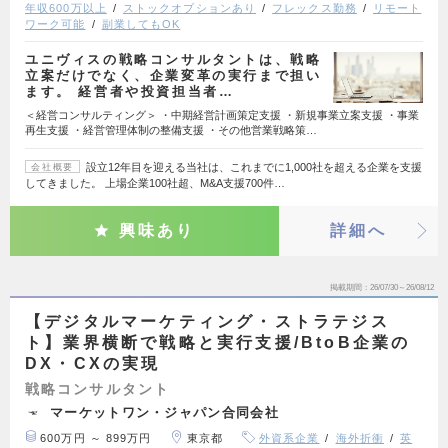
年収600万以上
ストックオプションあり
フレックス勤務
リモート
ワーク可能
副業してもOK
ユニヴィスの戦略コンサルタントは、戦略
立案だけでなく、企業変革の実行まで担い
ます。 経営者や投資担当者…
＜経営コンサルティング＞ ・中期経営計画策定支援 ・新規事業立案支援 ・事業
再生支援 ・経営管理体制の整備支援 ・その他営業戦略策…
設立12年目を迎える当社は、これまでに1,000社を超える企業を支援
会社概要
してきました。 上場企業100社超、M&A支援700件…
興味あり
詳細へ
掲載期間
26/07/30～26/08/12
【デジタルマーケティング・ストラテジス
ト】業界横断で戦略と実行支援/BtoB企業の
DX・CXの実現
戦略コンサルタント
マーケットワン・ジャパン合同会社
600万円 ～ 899万円
東京都
外資系企業
海外折衝
英