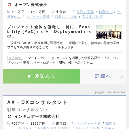
オープン株式会社
700万円 ～ 1399万円
東京都
英語力不問
転勤なし
土
日祝休み
フレックス勤務
副業してもOK
育児支援制度
プロジェクト全体を俯瞰し、特に「Feasi
bility (PoC)」から「Deployment」へ
の…
・現場の「AS-IS」徹底解明と課題特定 - 現場に密着し、熟練者の思考や業務
プロセスを深掘りすることで、ボトルネックを…
スマートロボット（RPA、AI）を活用した情報処理サービス、コン
会社概要
サルタント事業 スマートロボット（RPA、AI）を活用した…
興味あり
詳細へ
掲載期間
26/07/30～26/08/12
AX・DXコンサルタント
戦略コンサルタント
インキュデータ株式会社
700万円 ～ 1199万円
東京都
ベンチャー企業
転勤な
し
土日祝休み
1億円以上資金調達済
フレックス勤務
リモート