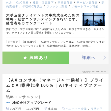
休み
CxO候補
社長・役員直下
事業責任者
サービス責任者
開
発責任者
年収600万以上
フレックス勤務
リモートワーク可能
大手企業クライアントの事業成長のための
戦略・経営コンサルティングを行います。
経営者をカウンターパート…
弊社では、大手企業向けに「現場に深く入り込み、最後までやりきる」スタイル
で、クライアントと共に変革を実現していくコンサル…
【事業概要】 ・経営コンサルティング事業 経営課題に対して実行
会社概要
力のあるソリューションを提供。経営戦略の立案、業務改善、組織…
興味あり
詳細へ
掲載期間
26/07/29～26/08/11
【AXコンサル（マネージャー候補）】プライ
ム＆AI案件比率100％｜AIネイティブファー
ム
戦略コンサルタント
株式会社アップグレード
900万円 ～ 1199万円
東京都
ベンチャー企業
英語力不