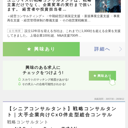
ユニヴィスの戦略コンサルタントは、戦略
立案だけでなく、企業変革の実行まで担い
ます。 経営者や投資担当者…
＜経営コンサルティング＞ ・中期経営計画策定支援 ・新規事業立案支援 ・事業
再生支援 ・経営管理体制の整備支援 ・その他営業戦略策…
設立12年目を迎える当社は、これまでに1,000社を超える企業を支援
会社概要
してきました。 上場企業100社超、M&A支援700件…
興味あり
詳細へ
興味のある求人に
チェックをつけよう!
興味あり
スカウトのマッチング精度があがる!
その求人への合格可能性がわかる!
掲載期間
26/07/30～26/08/12
【シニアコンサルタント】戦略コンサルタン
ト｜大手企業向けCxO伴走型総合コンサル
戦略コンサルタント