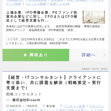
ティブ制度
フレックス勤務
副業してもOK
上場企業、IPO準備企業、PEファンド投
資先企業などに対し、CFOまたはCFO補
佐として経営支援を行…
具体的には以下の業務を担当します。 ・経営管理体制の構築 ・事業計画策定・
財務モデリング ・資金調達支援 ・IPO準備支援 ・経営…
設立12年目を迎える当社は、これまでに1,000社を超える企業を支援
会社概要
してきました。 上場企業100社超、M&A支援700件…
興味あり
詳細へ
掲載期間
26/07/30～26/08/12
【経営・ITコンサルタント】クライアントに
寄り添い、共に課題を解決（戦略策定～実行
支援まで）
戦略コンサルタント
株式会社Bizauth
500万円 ～ 799万円
東京都
ベンチャー企業
マネジメン
ト業務なし
新規事業・新サービス
英語力不問
転勤なし
土日祝