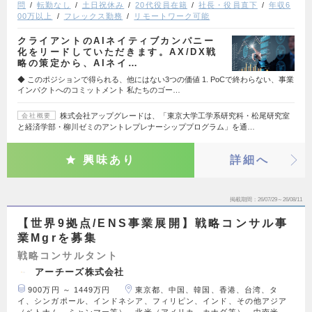
問
転勤なし
土日祝休み
20代役員在籍
社長・役員直下
年収6
00万以上
フレックス勤務
リモートワーク可能
クライアントのAIネイティブカンパニー
化をリードしていただきます。AX/DX戦
略の策定から、AIネイ…
◆ このポジションで得られる、他にはない3つの価値 1. PoCで終わらない、事業
インパクトへのコミットメント 私たちのゴー…
株式会社アップグレードは、「東京大学工学系研究科・松尾研究室
会社概要
と経済学部・柳川ゼミのアントレプレナーシッププログラム」を通…
興味あり
詳細へ
掲載期間
26/07/29～26/08/11
【世界9拠点/ENS事業展開】戦略コンサル事
業Mgrを募集
戦略コンサルタント
アーチーズ株式会社
900万円 ～ 1449万円
東京都、中国、韓国、香港、台湾、タ
イ、シンガポール、インドネシア、フィリピン、インド、その他アジア