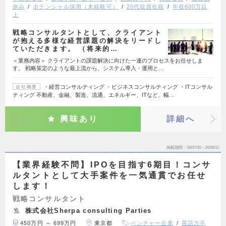
休み
ポテンシャル採用（未経験可）
20代役員在籍
年収600万以
上
戦略コンサルタントとして、クライアント
が抱える多様な経営課題の解決をリードし
ていただきます。 （将来的…
＜業務内容＞ クライアントの課題解決に向けた一連のプロセスをお任せしま
す。 戦略策定のような最上流から、システム導入・運用と…
・経営コンサルティング ・ビジネスコンサルティング ・ITコンサル
会社概要
ティング 不動産、金融、製造、流通、エネルギー、ITなど、幅…
興味あり
詳細へ
掲載期間
26/07/30～26/08/12
【業界経験不問】IPOを目指す6期目！コンサ
ルタントとして大手案件を一気通貫でお任せ
します！
戦略コンサルタント
株式会社Sherpa consulting Parties
450万円 ～ 699万円
東京都
ベンチャー企業
英語力不