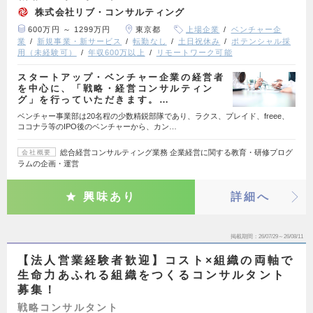
株式会社リブ・コンサルティング
600万円 ～ 1299万円
東京都
上場企業
ベンチャー企
業
新規事業・新サービス
転勤なし
土日祝休み
ポテンシャル採
用（未経験可）
年収600万以上
リモートワーク可能
スタートアップ・ベンチャー企業の経営者
を中心に、「戦略・経営コンサルティン
グ」を行っていただきます。…
ベンチャー事業部は20名程の少数精鋭部隊であり、ラクス、プレイド、freee、
ココナラ等のIPO後のベンチャーから、カン…
総合経営コンサルティング業務 企業経営に関する教育・研修プログ
会社概要
ラムの企画・運営
興味あり
詳細へ
掲載期間
26/07/29～26/08/11
【法人営業経験者歓迎】コスト×組織の両軸で
生命力あふれる組織をつくるコンサルタント
募集！
戦略コンサルタント