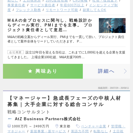
勤なし
土日祝休み
20代役員在籍
CxO候補
社長・役員直下
事業責任者
サービス責任者
年収600万以上
インセンティブ制
度
フレックス勤務
リモートワーク可能
副業してもOK
M&Aの全プロセスに関与し、戦略設計か
らディール実行、PMIまでを主導。 プロ
ジェクト責任者として意思…
M&Aの戦略立案からディール実行、PMIまでを一貫して担い、プロジェクト責任
者として案件全体をリードしていただきます。 P…
設立12年目を迎える当社は、これまでに1,000社を超える企業を支援
会社概要
してきました。 上場企業100社超、M&A支援700件…
興味あり
詳細へ
掲載期間
26/07/29～26/08/11
【マネージャー】急成長フェーズの中核人材
募集｜大手企業に対する総合コンサル
戦略コンサルタント
AtZ Business Partners株式会社
1000万円 ～ 2499万円
東京都
ベンチャー企業
管理職・
マネジャー
新規事業・新サービス
英語力不問
転勤なし
土日祝