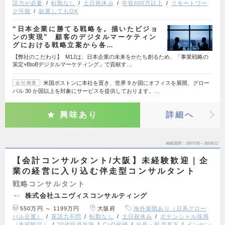
語力が必要
転勤なし
土日祝休み
年収600万以上
リモートワー
ク可能
副業してもOK
“日本企業に勝てる戦略を。描いたビジョ
ンの実現” 顧客のデジタルマーケティン
グにおける戦略立案から各…
【弊社のこだわり】 M1Jは、日本企業の未来をかたち創るため、「事業戦略の
策定×BtoBデジタルマーケティング」で貢献す…
米国ボストンに本社を置き、世界 9 か国にオフィスを展開、グロー
会社概要
バル 30 か国以上を対象にサービスを提供しております。…
興味あり
詳細へ
掲載期間
26/07/30～26/08/12
【会計コンサルタント/大阪】未経験歓迎｜企
業の経営に入り込む伴走型コンサルタント
戦略コンサルタント
株式会社ユニヴィスコンサルティング
550万円 ～ 1199万円
大阪府
海外展開あり（日系グロー
バル企業）
英語力不問
転勤なし
土日祝休み
ポテンシャル採用
（未経験可）
20代役員在籍
CxO候補
社長・役員直下
インセン