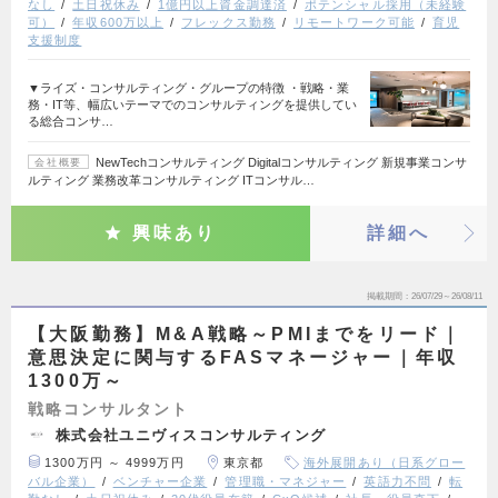
なし
土日祝休み
1億円以上資金調達済
ポテンシャル採用（未経験
可）
年収600万以上
フレックス勤務
リモートワーク可能
育児
支援制度
▼ライズ・コンサルティング・グループの特徴 ・戦略・業
務・IT等、幅広いテーマでのコンサルティングを提供してい
る総合コンサ…
NewTechコンサルティング Digitalコンサルティング 新規事業コンサ
会社概要
ルティング 業務改革コンサルティング ITコンサル…
興味あり
詳細へ
掲載期間
26/07/29～26/08/11
【大阪勤務】M&A戦略～PMIまでをリード｜
意思決定に関与するFASマネージャー｜年収
1300万～
戦略コンサルタント
株式会社ユニヴィスコンサルティング
1300万円 ～ 4999万円
東京都
海外展開あり（日系グロー
バル企業）
ベンチャー企業
管理職・マネジャー
英語力不問
転