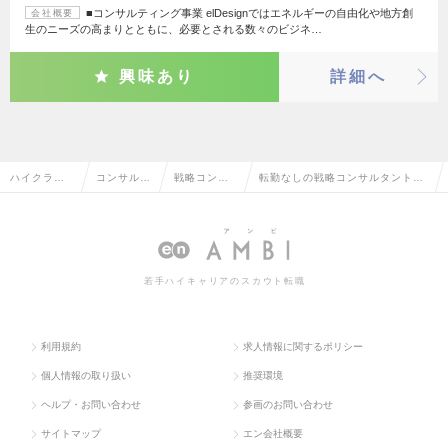
■コンサルティング事業 elDesignではエネルギーの自由化や地方創
会社概要
生のニーズの高まりとともに、必要とされる数々のビジネ…
興味あり
詳細へ
ハイクラス
コンサルタ
戦略コンサ
転勤なしの戦略コンサルタントの
求人TOP
ント系
ルタント
転職・求人情報一覧
若手ハイキャリアのスカウト転職
利用規約
求人情報に関するポリシー
個人情報の取り扱い
推奨環境
ヘルプ・お問い合わせ
参画のお問い合わせ
サイトマップ
エン会社概要