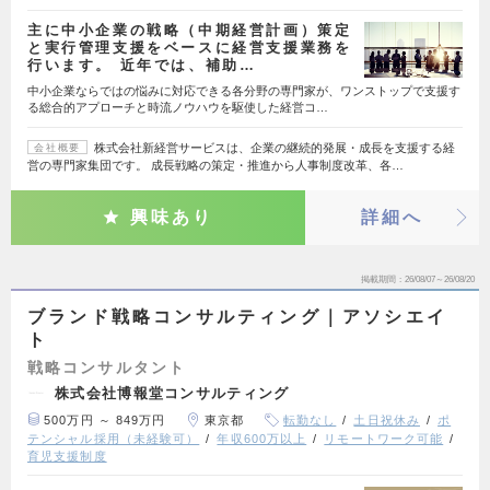
主に中小企業の戦略（中期経営計画）策定
と実行管理支援をベースに経営支援業務を
行います。 近年では、補助…
中小企業ならではの悩みに対応できる各分野の専門家が、ワンストップで支援す
る総合的アプローチと時流ノウハウを駆使した経営コ…
株式会社新経営サービスは、企業の継続的発展・成長を支援する経
会社概要
営の専門家集団です。 成長戦略の策定・推進から人事制度改革、各…
興味あり
詳細へ
掲載期間
26/08/07～26/08/20
ブランド戦略コンサルティング｜アソシエイ
ト
戦略コンサルタント
株式会社博報堂コンサルティング
500万円 ～ 849万円
東京都
転勤なし
土日祝休み
ポ
テンシャル採用（未経験可）
年収600万以上
リモートワーク可能
育児支援制度