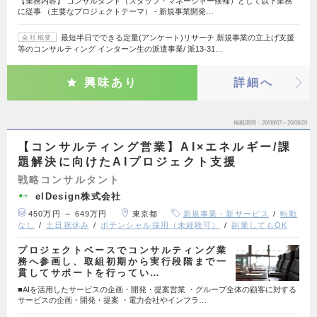
【業務内容】 コンサルタント（スタッフ・マネージャー候補）として以下業務
に従事 （主要なプロジェクトテーマ） - 新規事業開発…
最短半日でできる定量(アンケート)リサーチ 新規事業の立上げ支援
会社概要
等のコンサルティング インターン生の派遣事業/ 派13-31…
興味あり
詳細へ
掲載期間
26/08/07～26/08/20
【コンサルティング営業】AI×エネルギー/課
題解決に向けたAIプロジェクト支援
戦略コンサルタント
elDesign株式会社
450万円 ～ 649万円
東京都
新規事業・新サービス
転勤
なし
土日祝休み
ポテンシャル採用（未経験可）
副業してもOK
プロジェクトベースでコンサルティング業
務へ参画し、取組初期から実行段階まで一
貫してサポートを行ってい…
■AIを活用したサービスの企画・開発・提案営業 ・グループ全体の顧客に対する
サービスの企画・開発・提案 ・電力会社やインフラ…