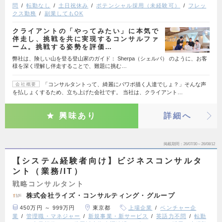
問
転勤なし
土日祝休み
ポテンシャル採用（未経験可）
フレッ
クス勤務
副業してもOK
クライアントの「やってみたい」に本気で
伴走し、挑戦を共に実現するコンサルファ
ーム。挑戦する姿勢を評価…
弊社は、険しい山を登る登山家のガイド： Sherpa（シェルパ） のように、お客
様を深く理解し伴走することで、難題に挑む…
「コンサルタントって、綺麗にパワポ描く人達でしょ？」そんな声
会社概要
を払しょくするため、立ち上げた会社です。 当社は、クライアント…
興味あり
詳細へ
掲載期間
26/07/30～26/08/12
【システム経験者向け】ビジネスコンサルタ
ント（業務/IT）
戦略コンサルタント
株式会社ライズ・コンサルティング・グループ
450万円 ～ 999万円
東京都
上場企業
ベンチャー企
業
管理職・マネジャー
新規事業・新サービス
英語力不問
転勤