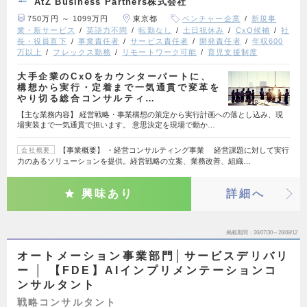
AtZ Business Partners株式会社
750万円 ～ 1099万円
東京都
ベンチャー企業
新規事
業・新サービス
英語力不問
転勤なし
土日祝休み
CxO候補
社
長・役員直下
事業責任者
サービス責任者
開発責任者
年収600
万以上
フレックス勤務
リモートワーク可能
育児支援制度
大手企業のCxOをカウンターパートに、
構想から実行・定着まで一気通貫で変革を
やり切る総合コンサルティ…
【主な業務内容】 経営戦略・事業構想の策定から実行計画への落とし込み、現
場実装まで一気通貫で担います。 意思決定を現場で動か…
【事業概要】 ・経営コンサルティング事業 経営課題に対して実行
会社概要
力のあるソリューションを提供。経営戦略の立案、業務改善、組織…
興味あり
詳細へ
掲載期間
26/07/30～26/08/12
オートメーション事業部門│サービスデリバリ
ー │ 【FDE】AIインプリメンテーションコ
ンサルタント
戦略コンサルタント