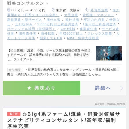
戦略コンサルタント
800万円 ～ 4999万円
東京都、大阪府
外資系企業
海外
展開あり（日系グローバル企業）
大手企業
管理職・マネジャー
新規事業・新サービス
海外出張
海外折衝
英語力が必要
転勤な
し
土日祝休み
3,000万円以上資金調達済
1億円以上資金調達済
ポテンシャル採用（未経験可）
CxO候補
事業責任者
サービス責
任者
開発責任者
海外転勤
年収600万以上
フレックス勤務
リ
モートワーク可能
副業してもOK
MBA・留学支援制度
【担当業務】 流通、小売、サービス業全般等の業界を担当
するチームで、該当業界に対する幅広い知識、経験を活か
し、クライアント…
・世界有数の総合系コンサルティングファーム ・世界約150ヵ国に
会社概要
拠点 ・約15万人以上のスペシャリスト在籍 ・評価制度がしっか…
興味あり
詳細へ
掲載期間
26/08/06～26/08/24
◎Big4系ファーム/流通・消費財領域サ
NEW
ステナビリティコンサルタント/高年収/福利
厚生充実