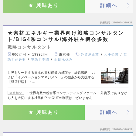
興味あり
詳細へ
掲載期間
26/08/04～26/09/26
★素材エネルギー業界向け戦略コンサルタン
ト/BIG4系コンサル/海外駐在機会多数
戦略コンサルタント
600万円 ～ 1999万円
東京都
外資系企業
大手企業
英
語力が必要
英語力不問
土日祝休み
世界をリードする日本の素材産業の飛躍を「経営戦略」 お
よび「イノベーションマネジメント」の観点から支援する
【経営戦略】 ・…
・世界有数の総合系コンサルティングファーム ・外資系でありなが
会社概要
ら人を大切にする社風(UP or OUTの制度はございません…
興味あり
詳細へ
掲載期間
26/08/04～26/09/26