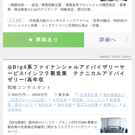
＜職務内容＞ ・経営／事業戦略立案 ・業務改革プロジェクトの構想策定 ・新事
業・商品製造のためのアイディア・戦略策定、実行計画…
・日本最大級のコンサルティングファーム ・世界24拠点 6000名の
会社概要
スペシャリスト在籍 ・インダストリーに圧倒的な強み ・評価…
興味あり
詳細へ
掲載期間
26/07/31～26/08/18
◎Big4系ファイナンシャルアドバイザリーサ
ービス/インフラ製造業 テクニカルアドバイ
ザリー/高年収
戦略コンサルタント
800万円 ～ 4999万円
東京都
外資系企業
海外展開あり
（日系グローバル企業）
大手企業
管理職・マネジャー
新規事
業・新サービス
海外出張
海外折衝
英語力が必要
転勤なし
土
日祝休み
【担当業務】 国内外のインフラ・プラントEPC/O&M 事業や
製造業の生産拠点再編等に関するリスクアドバイザリー・リ
カバリ…