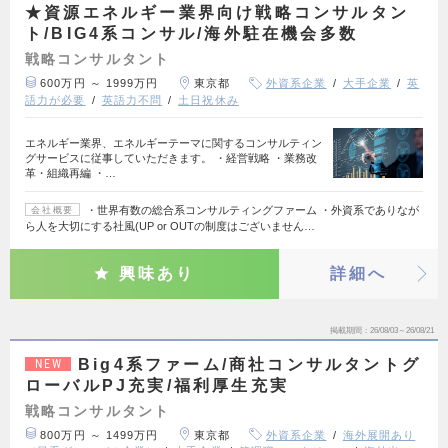
★資源エネルギー業界向け戦略コンサルタン
ト/BIG4系コンサル/海外駐在機会多数
戦略コンサルタント
600万円 ～ 1999万円
東京都
外資系企業
大手企業
英
語力が必要
英語力不問
土日祝休み
エネルギー業界、エネルギーテーマに関するコンサルティン
グサービスに従事していただきます。 ・経営戦略 ・業務改
革・組織再編 ・…
・世界有数の総合系コンサルティングファーム ・外資系でありなが
会社概要
ら人を大切にする社風(UP or OUTの制度はございません…
興味あり
詳細へ
掲載期間
26/08/03～26/08/21
Big4系ファーム/商社コンサルタントグ
NEW
ローバルPJ充実/福利厚生充実
戦略コンサルタント
800万円 ～ 1499万円
東京都
外資系企業
海外展開あり