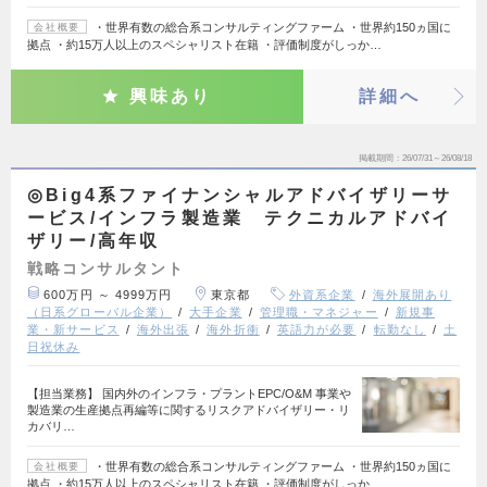
・世界有数の総合系コンサルティングファーム ・世界約150ヵ国に
会社概要
拠点 ・約15万人以上のスペシャリスト在籍 ・評価制度がしっか…
興味あり
詳細へ
掲載期間
26/07/31～26/08/18
◎Big4系ファイナンシャルアドバイザリーサ
ービス/インフラ製造業 テクニカルアドバイ
ザリー/高年収
戦略コンサルタント
600万円 ～ 4999万円
東京都
外資系企業
海外展開あり
（日系グローバル企業）
大手企業
管理職・マネジャー
新規事
業・新サービス
海外出張
海外折衝
英語力が必要
転勤なし
土
日祝休み
【担当業務】 国内外のインフラ・プラントEPC/O&M 事業や
製造業の生産拠点再編等に関するリスクアドバイザリー・リ
カバリ…
・世界有数の総合系コンサルティングファーム ・世界約150ヵ国に
会社概要
拠点 ・約15万人以上のスペシャリスト在籍 ・評価制度がしっか…