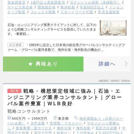
資金調達済
1億円以上資金調達済
ポテンシャル採用（未経験可）
サービス責任者
開発責任者
海外転勤
年収600万以上
インセン
ティブ制度
フレックス勤務
リモートワーク可能
育児支援制度
石油・エンジニアリング業界クライアントに対して、以下の
ような戦略コンサルティングサービスを提供していただきま
す。 ‐事業戦…
・1981年に設立した日本発の総合系グローバルコンサルティングフ
会社概要
ァーム ・グローバル案件多数で、海外出張・海外駐在の機会が…
興味あり
詳細へ
掲載期間
26/08/03～26/08/16
戦略・構想策定領域に強み｜石油・エ
NEW
ンジニアリング業界コンサルタント｜グロー
バル案件豊富｜WLB良好
戦略コンサルタント
600万円 ～ 1999万円
東京都
海外展開あり（日系グロー
バル企業）
大手企業
管理職・マネジャー
マネジメント業務な
し
新規事業・新サービス
海外出張
海外折衝
英語力が必要
中
国語力が必要
英語力不問
転勤なし
土日祝休み
3,000万円以上