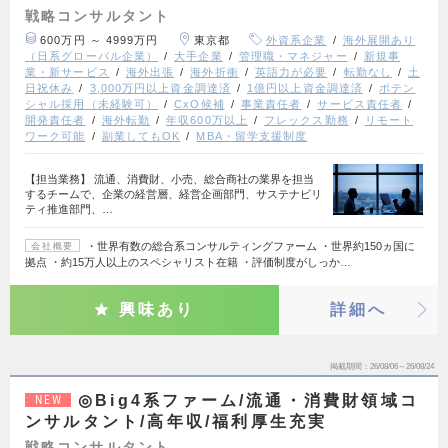
戦略コンサルタント
600万円 ～ 4999万円
東京都
外資系企業
海外展開あり
（日系グローバル企業）
大手企業
管理職・マネジャー
新規事
業・新サービス
海外出張
海外折衝
英語力が必要
転勤なし
土
日祝休み
3,000万円以上資金調達済
1億円以上資金調達済
ポテン
シャル採用（未経験可）
CxO候補
事業責任者
サービス責任者
開発責任者
海外転勤
年収600万以上
フレックス勤務
リモート
ワーク可能
副業してもOK
MBA・留学支援制度
【担当業務】 流通、消費財、小売、総合商社の業界を担当
するチームで、企業の経営層、経営企画部門、サステナビリ
ティ推進部門、…
・世界有数の総合系コンサルティングファーム ・世界約150ヵ国に
会社概要
拠点 ・約15万人以上のスペシャリスト在籍 ・評価制度がしっか…
興味あり
詳細へ
掲載期間
26/08/06～26/08/24
◎Big4系ファーム/流通・消費財領域コ
NEW
ンサルタント/高年収/福利厚生充実
戦略コンサルタント