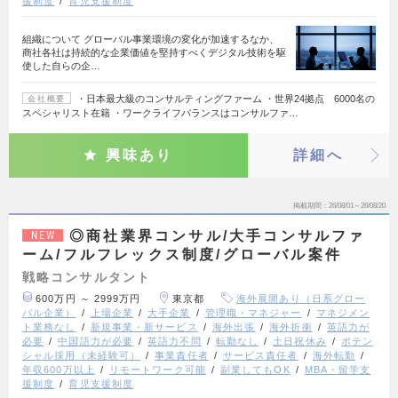
援制度
育児支援制度
組織について グローバル事業環境の変化が加速するなか、
商社各社は持続的な企業価値を堅持すべくデジタル技術を駆
使した自らの企…
・日本最大級のコンサルティングファーム ・世界24拠点 6000名の
会社概要
スペシャリスト在籍 ・ワークライフバランスはコンサルファ…
興味あり
詳細へ
掲載期間
26/08/01～26/08/20
◎商社業界コンサル/大手コンサルファ
NEW
ーム/フルフレックス制度/グローバル案件
戦略コンサルタント
600万円 ～ 2999万円
東京都
海外展開あり（日系グロー
バル企業）
上場企業
大手企業
管理職・マネジャー
マネジメン
ト業務なし
新規事業・新サービス
海外出張
海外折衝
英語力が
必要
中国語力が必要
英語力不問
転勤なし
土日祝休み
ポテン
シャル採用（未経験可）
事業責任者
サービス責任者
海外転勤
年収600万以上
リモートワーク可能
副業してもOK
MBA・留学支
援制度
育児支援制度