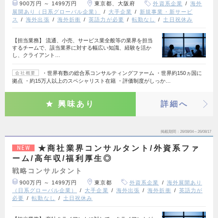
900万円 ～ 1499万円
東京都、大阪府
外資系企業
海外
展開あり（日系グローバル企業）
大手企業
新規事業・新サービ
ス
海外出張
海外折衝
英語力が必要
転勤なし
土日祝休み
【担当業務】 流通、小売、サービス業全般等の業界を担当
するチームで、該当業界に対する幅広い知識、経験を活か
し、クライアント…
・世界有数の総合系コンサルティングファーム ・世界約150ヵ国に
会社概要
拠点 ・約15万人以上のスペシャリスト在籍 ・評価制度がしっか…
興味あり
詳細へ
掲載期間
26/08/04～26/08/17
★商社業界コンサルタント/外資系ファ
NEW
ーム/高年収/福利厚生◎
戦略コンサルタント
900万円 ～ 1499万円
東京都
外資系企業
海外展開あり
（日系グローバル企業）
大手企業
海外出張
海外折衝
英語力が
必要
転勤なし
土日祝休み