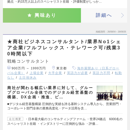
拠点 ・約15万人以上のスペシャリスト在籍 ・評価制度がしっか…
興味あり
詳細へ
掲載期間
26/08/04～26/09/26
★商社ビジネスコンサルタント/業界No1シェ
ア企業/フルフレックス・テレワーク可/残業3
0時間以下
戦略コンサルタント
900万円 ～ 1999万円
東京都
海外展開あり（日系グロー
バル企業）
上場企業
大手企業
英語力が必要
英語力不問
転勤
なし
土日祝休み
商社が関わる幅広い業界に対して、グルー
プグローバル全体でのデジタル経営基盤の
構築、DX企画・推進、ビ…
■デジタル経営基盤構築 圧倒的な実績を誇る基幹システム導入から、営業部門・
コーポレート部門全体の業務高度化・データ活用を含…
・日本最大級のコンサルティングファーム ・世界24拠点 6000名の
会社概要
スペシャリスト在籍 ・インダストリーに圧倒的な強み ・評価…