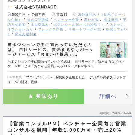
株式会社STANDAGE
500万円 ～ 749万円
東京都
海外展開あり（日系グローバ
ル企業）
株式公開準備
ベンチャー企業
海外出張
海外折衝
英
語力が必要
土日祝休み
ポテンシャル採用（未経験可）
ストック
オプションあり
フレックス勤務
リモートワーク可能
副業してもO
K
育児支援制度
当ポジションで主に関わっていただくの
は、 自社サービス、貿易まるなげパッケ
ージサービス「おまかせ貿易」…
当ポジションで主に関わっていただくのは、 自社サービス、貿易まるなげパッ
ケージサービス「おまかせ貿易」のプロジェクトマネジ…
ブロックチェーン・AI技術を基盤とした、 デジタル貿易プラットフ
会社概要
ォームの開発・提供
興味あり
詳細へ
掲載期間
26/07/27～26/08/09
【営業コンサルPM】ベンチャー企業向け営業
コンサルを展開│年収1,000万可・売上20%