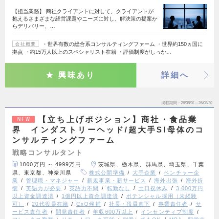
【担当業務】 商社クライアントに対して、クライアントが
抱えるさまざまな経営課題やニーズに対し、解決策の提案か
らデリバリー、…
・世界有数の総合系コンサルティングファーム ・世界約150ヵ国に
会社概要
拠点 ・約15万人以上のスペシャリスト在籍 ・評価制度がしっか…
興味あり
詳細へ
掲載期間
26/08/01～26/08/20
【立ち上げポジション】商社・食品業
NEW
界 インダストリーヘッド/超大手SI母体のコ
ンサルティングファーム
戦略コンサルタント
1800万円 ～ 4999万円
茨城県、栃木県、群馬県、埼玉県、千葉
県、東京都、神奈川県
株式公開準備
大手企業
ベンチャー企
業
管理職・マネジャー
新規事業・新サービス
海外出張
海外折
衝
英語力が必要
英語力不問
転勤なし
土日祝休み
3,000万円
以上資金調達済
1億円以上資金調達済
ポテンシャル採用（未経験
可）
20代役員在籍
CxO候補
社長・役員直下
事業責任者
サ
ービス責任者
開発責任者
年収600万以上
インセンティブ制度