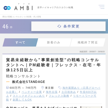
若手ハイキャリアのスカウト転職
商社の戦略コンサルタントの転職・求人情報
46
条件変更
件
すべて
新着のみ
掲載終了間近
掲載期間
26/08/07～26/08/20
貿易未経験から"事業創造型"の戦略コンサル
タントへ｜PM経験者｜フレックス・在宅・年
休125日以上
戦略コンサルタント
株式会社STANDAGE
600万円 ～ 749万円
東京都
海外展開あり（日系グローバ
ル企業）
ベンチャー企業
海外出張
土日祝休み
年収600万以
上
ストックオプションあり
フレックス勤務
リモートワーク可
能
副業してもOK