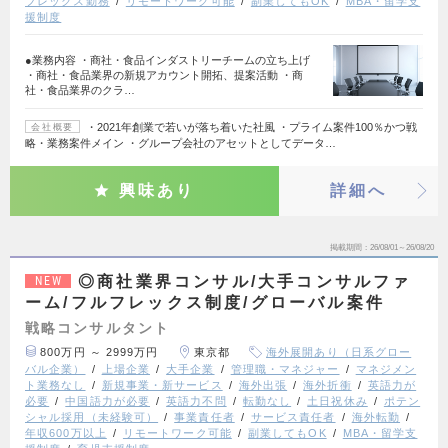
フレックス勤務
リモートワーク可能
副業してもOK
MBA・留学支
援制度
●業務内容 ・商社・食品インダストリーチームの立ち上げ
・商社・食品業界の新規アカウント開拓、提案活動 ・商
社・食品業界のクラ…
・2021年創業で若いが落ち着いた社風 ・プライム案件100％かつ戦
会社概要
略・業務案件メイン ・グループ会社のアセットとしてデータ…
興味あり
詳細へ
掲載期間
26/08/01～26/08/20
◎商社業界コンサル/大手コンサルファ
NEW
ーム/フルフレックス制度/グローバル案件
戦略コンサルタント
800万円 ～ 2999万円
東京都
海外展開あり（日系グロー
バル企業）
上場企業
大手企業
管理職・マネジャー
マネジメン
ト業務なし
新規事業・新サービス
海外出張
海外折衝
英語力が
必要
中国語力が必要
英語力不問
転勤なし
土日祝休み
ポテン
シャル採用（未経験可）
事業責任者
サービス責任者
海外転勤
年収600万以上
リモートワーク可能
副業してもOK
MBA・留学支