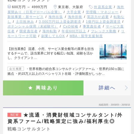
600万円 ～ 4999万円
東京都、大阪府
外資系企業
海外
展開あり（日系グローバル企業）
大手企業
管理職・マネジャー
新規事業・新サービス
海外出張
海外折衝
英語力が必要
転勤な
し
土日祝休み
3,000万円以上資金調達済
1億円以上資金調達済
ポテンシャル採用（未経験可）
CxO候補
事業責任者
サービス責
任者
開発責任者
海外転勤
年収600万以上
フレックス勤務
リ
モートワーク可能
副業してもOK
MBA・留学支援制度
【担当業務】 流通、小売、サービス業全般等の業界を担当
するチームで、該当業界に対する幅広い知識、経験を活か
し、クライアント…
・世界有数の総合系コンサルティングファーム ・世界約150ヵ国に
会社概要
拠点 ・約15万人以上のスペシャリスト在籍 ・評価制度がしっか…
興味あり
詳細へ
掲載期間
26/08/05～26/08/18
★流通・消費財領域コンサルタント/外
NEW
資系ファーム/戦略策定に強み/福利厚生◎
戦略コンサルタント