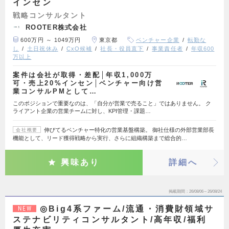
インセン
戦略コンサルタント
ROOTER株式会社
600万円 ～ 1049万円
東京都
ベンチャー企業
転勤な
し
土日祝休み
CxO候補
社長・役員直下
事業責任者
年収600
万以上
案件は会社が取得・差配│年収1,000万
可・売上20%インセン│ベンチャー向け営
業コンサルPMとして…
このポジションで重要なのは、「自分が営業で売ること」ではありません。 ク
ライアント企業の営業チームに対し、KPI管理・課題…
伸びてるベンチャー特化の営業基盤構築。 御社仕様の外部営業部長
会社概要
機能として、リード獲得戦略から実行、さらに組織構築まで総合的…
興味あり
詳細へ
掲載期間
26/08/06～26/08/24
◎Big4系ファーム/流通・消費財領域サ
NEW
ステナビリティコンサルタント/高年収/福利