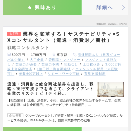
興味あり
詳細へ
掲載期間
26/08/04～26/08/17
業界を変革する！サステナビリティ×S
NEW
Xコンサルタント（流通・消費財／商社）
戦略コンサルタント
600万円 ～ 1799万円
東京都
海外展開あり（日系グロー
バル企業）
大手企業
管理職・マネジャー
マネジメント業務な
し
英語力が必要
英語力不問
転勤なし
土日祝休み
3,000万円
以上資金調達済
1億円以上資金調達済
ポテンシャル採用（未経験
可）
年収600万以上
リモートワーク可能
育児支援制度
流通・消費財と総合商社業界を担当し、戦
略～実行支援までを通じて、クライアント
企業のサステナビリティ経…
【担当業務】 流通、消費財、小売、総合商社の業界を担当するチームで、企業
の経営層、経営企画部門、サステナビリティ推進部門、…
グループの一員として監査・税務・戦略・DXコンサルなど幅広いサ
会社概要
ービスを提供。IMAAutoチームは、自動車業界専門の戦略…