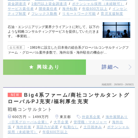
資金調達済
1億円以上資金調達済
ポテンシャル採用（未経験可）
サービス責任者
開発責任者
海外転勤
年収600万以上
インセン
ティブ制度
フレックス勤務
リモートワーク可能
育児支援制度
石油・エンジニアリング業界クライアントに対して、以下の
ような戦略コンサルティングサービスを提供していただきま
す。 ‐事業戦…
・1981年に設立した日本発の総合系グローバルコンサルティングフ
会社概要
ァーム ・グローバル案件多数で、海外出張・海外駐在の機会が…
興味あり
詳細へ
掲載期間
26/08/03～26/08/21
Big4系ファーム/商社コンサルタントグ
NEW
ローバルPJ充実/福利厚生充実
戦略コンサルタント
600万円 ～ 1499万円
東京都
外資系企業
海外展開あり
（日系グローバル企業）
大手企業
管理職・マネジャー
海外出
張
海外折衝
英語力が必要
転勤なし
土日祝休み
ポテンシャル
採用（未経験可）
年収600万以上