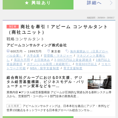
興味あり
詳細へ
掲載期間
26/08/04～26/08/17
商社を牽引！アビーム コンサルタント
NEW
（商社ユニット）
戦略コンサルタント
アビームコンサルティング株式会社
600万円 ～ 1999万円
東京都
海外展開あり（日系グロー
バル企業）
大手企業
管理職・マネジャー
マネジメント業務な
し
英語力不問
土日祝休み
3,000万円以上資金調達済
1億円以上
資金調達済
ポテンシャル採用（未経験可）
年収600万以上
リモー
トワーク可能
MBA・留学支援制度
育児支援制度
総合商社グループにおけるDX支援、デジ
タル経営基盤構築、ビジネスモデル・バリ
ューチェーン変革などを一…
業務内容 ■デジタル経営基盤構築 アビームが圧倒的な実績を誇る基幹システム導
入から、営業部門・コーポレート部門全体の業務高度…
アビームコンサルティングは、日本本社を拠点にアジア・米州など
会社概要
世界132拠点をネットワークする日本発グローバル総合コンサル…