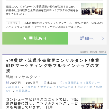
組織について グローバル事業環境の変化が加速するなか、
商社各社は持続的な企業価値を堅持すべくデジタル技術を駆
使した自らの企…
・日本最大級のコンサルティングファーム ・世界24拠点 6000名の
会社概要
スペシャリスト在籍 ・ワークライフバランスはコンサルファ…
興味あり
詳細へ
掲載期間
26/07/31～26/08/13
●消費財・流通小売業界コンサルタント/事業
戦略マーケティング等フルラインナップの支
援
戦略コンサルタント
900万円 ～ 1999万円
東京都
海外展開あり（日系グロー
バル企業）
上場企業
大手企業
英語力が必要
英語力不問
転勤
なし
土日祝休み
コンシューマビジネスユニットでは、下記
業界顧客に対し、コンサルティングサービ
スを展開しています。 日用…