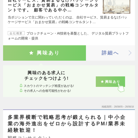
自社サービス、貿易まるなげパッケージサ
ービス「おまかせ貿易」の戦略コンサルタ
ントです。 顧客である中小…
当ポジションで主に関わっていただくのは、 自社サービス、貿易まるなげパッ
ケージサービス「おまかせ貿易」の戦略コンサルタント…
ブロックチェーン・AI技術を基盤とした、 デジタル貿易プラットフ
会社概要
ォームの開発・提供
興味あり
詳細へ
興味のある求人に
チェックをつけよう!
興味あり
スカウトのマッチング精度があがる!
その求人への合格可能性がわかる!
掲載期間
26/08/05～26/08/18
多業界横断で戦略思考が鍛えられる｜中小企
業の海外進出をゼロから設計するPM/業界未
経験歓迎！
戦略コンサルタント