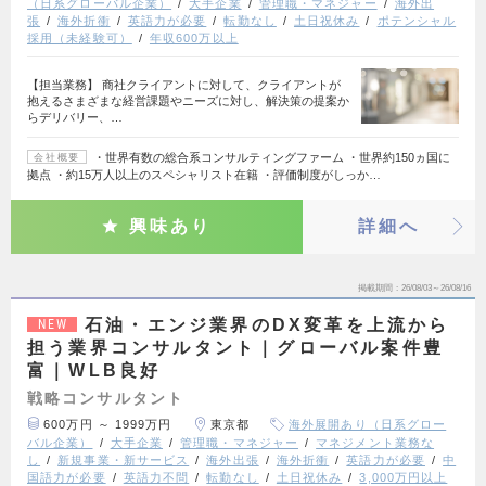
（日系グローバル企業）
大手企業
管理職・マネジャー
海外出
張
海外折衝
英語力が必要
転勤なし
土日祝休み
ポテンシャル
採用（未経験可）
年収600万以上
【担当業務】 商社クライアントに対して、クライアントが
抱えるさまざまな経営課題やニーズに対し、解決策の提案か
らデリバリー、…
・世界有数の総合系コンサルティングファーム ・世界約150ヵ国に
会社概要
拠点 ・約15万人以上のスペシャリスト在籍 ・評価制度がしっか…
興味あり
詳細へ
掲載期間
26/08/03～26/08/16
石油・エンジ業界のDX変革を上流から
NEW
担う業界コンサルタント｜グローバル案件豊
富｜WLB良好
戦略コンサルタント
600万円 ～ 1999万円
東京都
海外展開あり（日系グロー
バル企業）
大手企業
管理職・マネジャー
マネジメント業務な
し
新規事業・新サービス
海外出張
海外折衝
英語力が必要
中
国語力が必要
英語力不問
転勤なし
土日祝休み
3,000万円以上