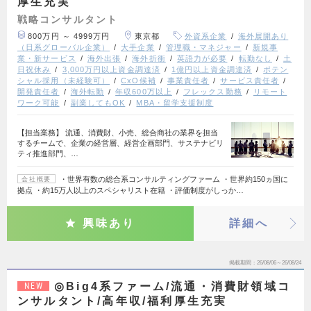
厚生充実
戦略コンサルタント
800万円 ～ 4999万円
東京都
外資系企業
海外展開あり
（日系グローバル企業）
大手企業
管理職・マネジャー
新規事
業・新サービス
海外出張
海外折衝
英語力が必要
転勤なし
土
日祝休み
3,000万円以上資金調達済
1億円以上資金調達済
ポテン
シャル採用（未経験可）
CxO候補
事業責任者
サービス責任者
開発責任者
海外転勤
年収600万以上
フレックス勤務
リモート
ワーク可能
副業してもOK
MBA・留学支援制度
【担当業務】 流通、消費財、小売、総合商社の業界を担当
するチームで、企業の経営層、経営企画部門、サステナビリ
ティ推進部門、…
・世界有数の総合系コンサルティングファーム ・世界約150ヵ国に
会社概要
拠点 ・約15万人以上のスペシャリスト在籍 ・評価制度がしっか…
興味あり
詳細へ
掲載期間
26/08/06～26/08/24
◎Big4系ファーム/流通・消費財領域コ
NEW
ンサルタント/高年収/福利厚生充実