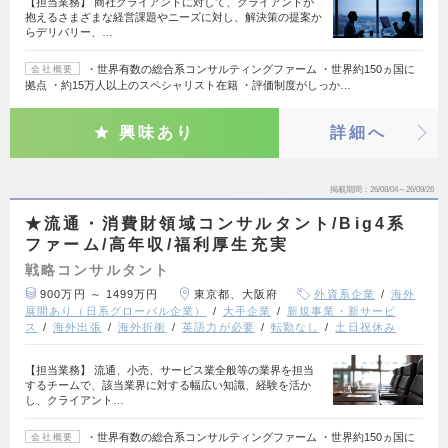
【担当業務】 商社クライアントに対して、クライアントが
抱えるさまざまな経営課題やニーズに対し、解決策の提案か
らデリバリー、…
・世界有数の総合系コンサルティングファーム ・世界約150ヵ国に
会社概要
拠点 ・約15万人以上のスペシャリスト在籍 ・評価制度がしっか…
興味あり
詳細へ
掲載期間
26/08/04～26/09/26
★流通・消費財領域コンサルタント/Big4系
ファーム/高年収/福利厚生充実
戦略コンサルタント
900万円 ～ 1499万円
東京都、大阪府
外資系企業
海外
展開あり（日系グローバル企業）
大手企業
新規事業・新サービ
ス
海外出張
海外折衝
英語力が必要
転勤なし
土日祝休み
【担当業務】 流通、小売、サービス業全般等の業界を担当
するチームで、該当業界に対する幅広い知識、経験を活か
し、クライアント…
・世界有数の総合系コンサルティングファーム ・世界約150ヵ国に
会社概要