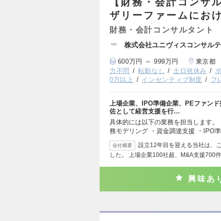
【財務・会計コンサル
ザリーファームにおけ
財務・会計コンサルタント
株式会社ユニヴィスコンサルテ
600万円 ～ 999万円
東京都
力不問
転勤なし
土日祝休み
0万以上
インセンティブ制度
フ
上場企業、IPO準備企業、PEファンド
佐として経営支援を行…
具体的には以下の業務を担当します。 
務モデリング ・資金調達支援 ・IPO
設立12年目を迎える当社は、こ
会社概要
した。 上場企業100社超、M&A支援700
興味あ