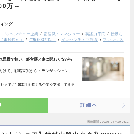
00万～
ィング
ベンチャー企業
管理職・マネジャー
英語力不問
転勤な
（未経験可）
年収600万以上
インセンティブ制度
フレックス
一気通貫で担い、経営層と密に関わりながら
大化に向けて、戦略立案からトランザクション、
…
れまでに1,000社を超える企業を支援してきま
件…
り
詳細へ
掲載期間
26/08/04～26/08/17