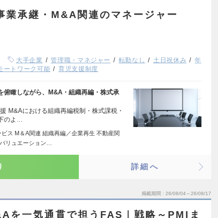
】事業承継・M&A関連のマネージャー
大手企業
管理職・マネジャー
転勤なし
土日祝休み
年
モートワーク可能
育児支援制度
を俯瞰しながら、M&A・組織再編・株式承
支援 M&Aにおける組織再編税制・株式課税・
下のよ…
ビス M＆A関連 組織再編／企業再生 不動産関
 バリュエーション…
り
詳細へ
掲載期間
26/08/04～26/08/17
&Aを一気通貫で担うFAS｜戦略～PMIま