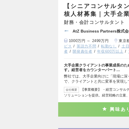
【シニアコンサルタン
核人材募集｜大手企
財務・会計コンサルタント
AtZ Business Partners株式
1000万円 ～ 2499万円
東京
ビス
英語力不問
転勤なし
土
者
開発責任者
年収600万以上
大手企業クライアントの事業成長のた
す。経営者をカウンターパート…
弊社では、大手企業向けに「現場に深
で、クライアントと共に変革を実現し
【事業概要】 ・経営コンサル
会社概要
ソリューションを提供。経営戦略の立案
興味あ