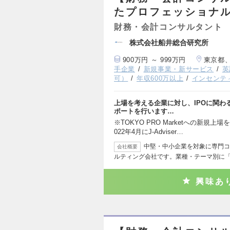
たプロフェッショナ
財務・会計コンサルタント
株式会社船井総合研究所
900万円 ～ 999万円
東京都
手企業
新規事業・新サービス
英
可）
年収600万以上
インセンテ
上場を考える企業に対し、IPOに関わるコ
ポートを行います…
※TOKYO PRO Marketへの新
022年4月にJ-Adviser…
中堅・中小企業を対象に専門コ
会社概要
ルティング会社です。業種・テーマ別に
興味あ