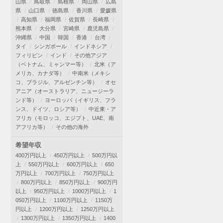
山県
鳥取県
島根県
岡山県
広島
県
山口県
徳島県
香川県
愛媛県
高知県
福岡県
佐賀県
長崎県
熊本県
大分県
宮崎県
鹿児島県
沖縄県
中国
韓国
香港
台湾
タイ
シンガポール
インドネシア
フィリピン
インド
その他アジア
（ベトナム、ミャンマー等）
北米（ア
メリカ、カナダ等）
中南米（メキシ
コ、ブラジル、アルゼンチン等）
オセ
アニア（オーストラリア、ニュージーラ
ンド等）
ヨーロッパ（イギリス、フラ
ンス、ドイツ、ロシア等）
中近東・ア
フリカ（モロッコ、エジプト、UAE、南
アフリカ等）
その他の海外
希望年収
400万円以上
450万円以上
500万円以
上
550万円以上
600万円以上
650
万円以上
700万円以上
750万円以上
800万円以上
850万円以上
900万円
以上
950万円以上
1000万円以上
1
050万円以上
1100万円以上
1150万
円以上
1200万円以上
1250万円以上
1300万円以上
1350万円以上
1400