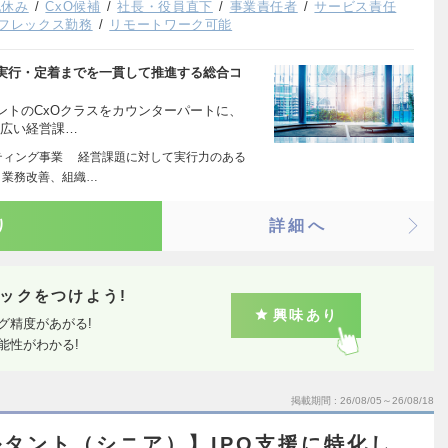
祝休み
CxO候補
社長・役員直下
事業責任者
サービス責任
フレックス勤務
リモートワーク可能
ら実行・定着までを一貫して推進する総合コ
ントのCxOクラスをカウンターパートに、
幅広い経営課…
ティング事業 経営課題に対して実行力のある
、業務改善、組織…
り
詳細へ
ックをつけよう!
興味あり
グ精度があがる!
能性がわかる!
掲載期間
26/08/05～26/08/18
タント（シニア）】IPO支援に特化し