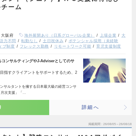
ルチーム
、大阪府
海外展開あり（日系グローバル企業）
上場企業
大
語力不問
転勤なし
土日祝休み
ポテンシャル採用（未経験
ィブ制度
フレックス勤務
リモートワーク可能
育児支援制度
ンサルティングやJ-Adviserとしてのサ
規上場を目指すクライアントをサポートするため、2
ンサルタントを擁する日本最大級の経営コンサ
「月次支援」「…
り
詳細へ
掲載期間
26/08/05～26/08/18