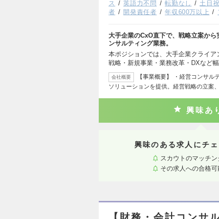
ス
英語力不問
転勤なし
土日
者
開発責任者
年収600万以上
大手企業のCxO直下で、戦略立案か
ンサルティング業務。
本ポジションでは、大手企業クライア
戦略・新規事業・業務改革・DXなど
【事業概要】 ・経営コンサル
会社概要
ソリューションを提供。経営戦略の立案
興味あ
興味のある求人にチェ
スカウトのマッチン
その求人への合格可
【財務・会計コンサル