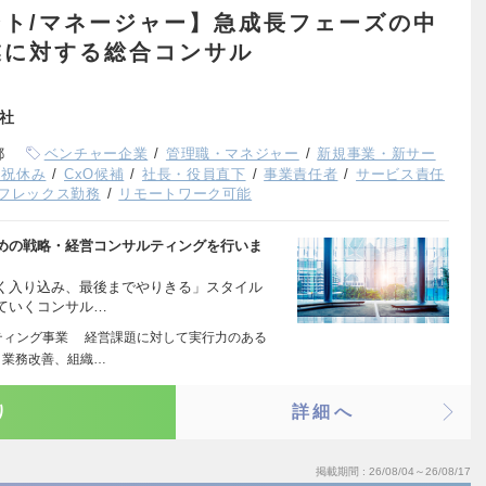
ト/マネージャー】急成長フェーズの中
業に対する総合コンサル
会社
都
ベンチャー企業
管理職・マネジャー
新規事業・新サー
日祝休み
CxO候補
社長・役員直下
事業責任者
サービス責任
フレックス勤務
リモートワーク可能
めの戦略・経営コンサルティングを行いま
く入り込み、最後までやりきる」スタイル
ていくコンサル…
ティング事業 経営課題に対して実行力のある
、業務改善、組織…
り
詳細へ
掲載期間
26/08/04～26/08/17