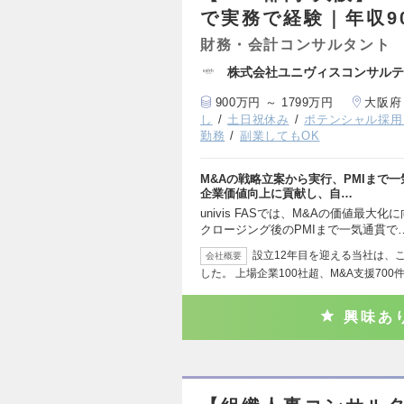
で実務で経験｜年収9
財務・会計コンサルタント
株式会社ユニヴィスコンサルテ
900万円 ～ 1799万円
大阪府
し
土日祝休み
ポテンシャル採用
勤務
副業してもOK
M&Aの戦略立案から実行、PMIまで
企業価値向上に貢献し、自…
univis FASでは、M&Aの価値最
クロージング後のPMIまで一気通貫で
設立12年目を迎える当社は、こ
会社概要
した。 上場企業100社超、M&A支援700
興味あ