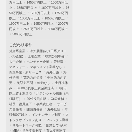
万円以上
1450万円以上
1500万円以
上
1550万円以上
1600万円以上
16
50万円以上
1700万円以上
1750万円
以上
1800万円以上
1850万円以上
1900万円以上
1950万円以上
2000万
円以上
2500万円以上
3000万円以上
5000万円以上
こだわり条件
外資系企業
海外展開あり(日系グロー
バル企業)
上場企業
株式公開準備
大手企業
ベンチャー企業
管理職・
マネジャー
マネジメント業務なし
新規事業・新サービス
海外出張
海
外折衝
英語力が必要
中国語力が必
要
英語力不問
転勤なし
土日祝休
み
3,000万円以上資金調達済
1億円
以上資金調達済
ポテンシャル採用（未
経験可）
20代役員在籍
CxO候補
社長・役員直下
事業責任者
サービ
ス責任者
開発責任者
海外転勤
年
収600万以上
インセンティブ制度
ス
トックオプションあり
フレックス勤務
リモートワーク可能
副業してもOK
MBA・留学支援制度
育児支援制度