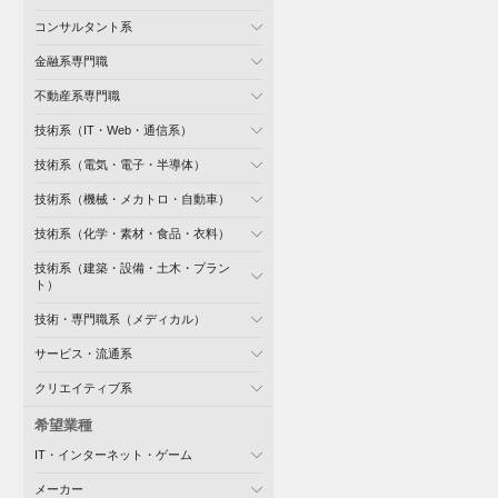
コンサルタント系
金融系専門職
不動産系専門職
技術系（IT・Web・通信系）
技術系（電気・電子・半導体）
技術系（機械・メカトロ・自動車）
技術系（化学・素材・食品・衣料）
技術系（建築・設備・土木・プラン
ト）
技術・専門職系（メディカル）
サービス・流通系
クリエイティブ系
希望業種
IT・インターネット・ゲーム
メーカー