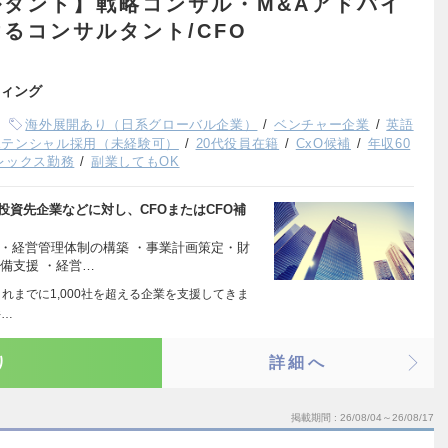
タント】戦略コンサル・M&Aアドバイ
るコンサルタント/CFO
ィング
海外展開あり（日系グローバル企業）
ベンチャー企業
英語
ポテンシャル採用（未経験可）
20代役員在籍
CxO候補
年収60
レックス勤務
副業してもOK
投資先企業などに対し、CFOまたはCFO補
・経営管理体制の構築 ・事業計画策定・財
準備支援 ・経営…
れまでに1,000社を超える企業を支援してきま
件…
り
詳細へ
掲載期間
26/08/04～26/08/17