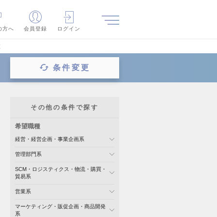
の方へ
会員登録
ログイン
覧
条件変更
その他の条件で探す
希望職種
経営・経営企画・事業企画系
管理部門系
SCM・ロジスティクス・物流・購買・
貿易系
営業系
マーケティング・販促企画・商品開発
系