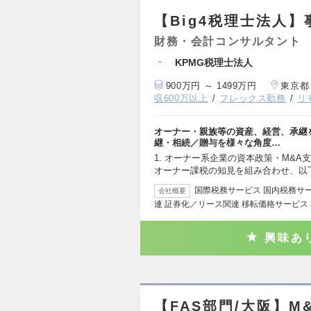
【Big4税理士法人
財務・会計コンサルタント
KPMG税理士法人
900万円 ～ 1499万円
東京都
収600万以上
フレックス勤務
リ
オーナー・親族等の資産、経営、承継
継・相続／贈与を様々な角度…
1. オーナー系企業の資本政策・M&A
オーナー課税の知見を組み合わせ、以
国際税務サービス 国内税務サー
会社概要
連 証券化／リース関連 移転価格サービス
興味あ
【FAS部門/大阪】M