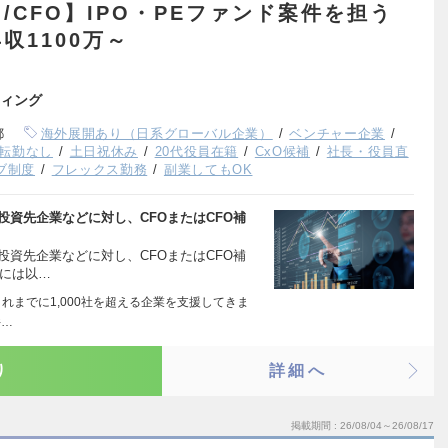
/CFO】IPO・PEファンド案件を担う
収1100万～
ィング
都
海外展開あり（日系グローバル企業）
ベンチャー企業
転勤なし
土日祝休み
20代役員在籍
CxO候補
社長・役員直
ブ制度
フレックス勤務
副業してもOK
投資先企業などに対し、CFOまたはCFO補
投資先企業などに対し、CFOまたはCFO補
的には以…
れまでに1,000社を超える企業を支援してきま
件…
り
詳細へ
掲載期間
26/08/04～26/08/17