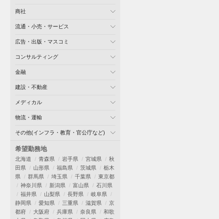
商社
流通・小売・サービス
広告・出版・マスコミ
コンサルティング
金融
建設・不動産
メディカル
物流・運輸
その他(インフラ・教育・官公庁など)
希望勤務地
北海道
青森県
岩手県
宮城県
秋
田県
山形県
福島県
茨城県
栃木
県
群馬県
埼玉県
千葉県
東京都
神奈川県
新潟県
富山県
石川県
福井県
山梨県
長野県
岐阜県
静岡県
愛知県
三重県
滋賀県
京
都府
大阪府
兵庫県
奈良県
和歌