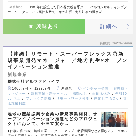
・1981年に設立した日本発の総合系グローバルコンサルティングフ
会社概要
ァーム ・グローバル案件多数で、海外出張・海外駐在の機会が…
興味あり
詳細へ
掲載期間
26/07/27～26/08/09
【沖縄】リモート・スーパーフレックス◎新
規事業開発マネージャー／地方創生×オープン
イノベーション推進
新規事業
株式会社アルファドライブ
1000万円 ～ 1299万円
沖縄県
ベンチャー企業
管理職・
マネジャー
新規事業・新サービス
転勤なし
土日祝休み
年収60
0万以上
フレックス勤務
リモートワーク可能
副業してもOK
育
児支援制度
地域の産業振興や企業の新規事業開発、オ
ープンイノベーション推進などのプロジェ
クトにおいて、企画立案か…
■仕事内容 行政・地場企業・スタートアップ・教育機関など多様なステークホル
ダーと協働しながら、地域に新たな産業と雇用の循環…