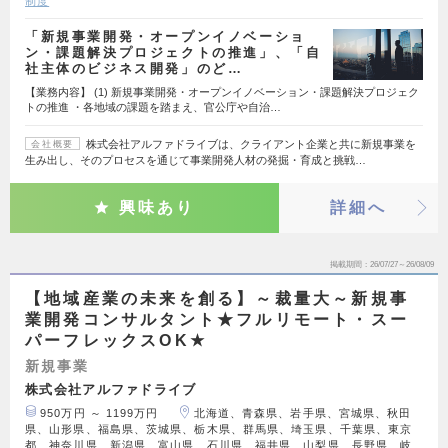
制度
「新規事業開発・オープンイノベーショ
ン・課題解決プロジェクトの推進」、「自
社主体のビジネス開発」のど…
【業務内容】 (1) 新規事業開発・オープンイノベーション・課題解決プロジェク
トの推進 ・各地域の課題を踏まえ、官公庁や自治…
株式会社アルファドライブは、クライアント企業と共に新規事業を
会社概要
生み出し、そのプロセスを通じて事業開発人材の発掘・育成と挑戦…
興味あり
詳細へ
掲載期間
26/07/27～26/08/09
【地域産業の未来を創る】～裁量大～新規事
業開発コンサルタント★フルリモート・スー
パーフレックスOK★
新規事業
株式会社アルファドライブ
950万円 ～ 1199万円
北海道、青森県、岩手県、宮城県、秋田
県、山形県、福島県、茨城県、栃木県、群馬県、埼玉県、千葉県、東京
都、神奈川県、新潟県、富山県、石川県、福井県、山梨県、長野県、岐