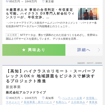
850万円 ～ 1849万円
東京都
※厳選求人※ 事前の合否判定・年収査定
も可能。ハイクラス DX専門人材会社ウィ
ンスリーが、年収交渉、…
・パートナーアライアンス担当チームメンバーのマネジメント ・パートナー各
社役員やNTTデータグループ内役職者とのコミュニケ…
NTTデータは、豊かで調和のとれた社会づくりをめざし、世界50ヵ
会社概要
国以上でITサービスを提供しています。 デジタル技術を活用…
興味あり
詳細へ
掲載期間
26/07/27～26/08/09
【高知】ハイクラス☆リモート・スーパーフ
レックスOK☆ 地域課題をビジネスで解決す
るプロジェクト推進
新規事業
株式会社アルファドライブ
800万円 ～ 1049万円
高知県
ベンチャー企業
管理職・
マネジャー
新規事業・新サービス
転勤なし
土日祝休み
事業責