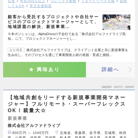
任者
年収600万以上
フレックス勤務
リモートワーク可能
副業
してもOK
育児支援制度
顧客から受託するプロジェクトや自社サー
ビスのプロジェクトマネージャーとして、
地域課題の解決、新規事業…
※本ポジションは、AlphaDriveの子会社である「株式会社アルファドライブ高
知」 にて、プロジェクトマネージャーとし…
株式会社アルファドライブは、クライアント企業と共に新規事業を
会社概要
生み出し、そのプロセスを通じて事業開発人材の発掘・育成と挑戦…
興味あり
詳細へ
掲載期間
26/07/27～26/08/09
【地域共創をリードする新規事業開発マネー
ジャー】フルリモート・スーパーフレックス
OK！裁量大☆
新規事業
株式会社アルファドライブ
800万円 ～ 1049万円
北海道、青森県、岩手県、宮城県、秋田
県、山形県、福島県、茨城県、栃木県、群馬県、埼玉県、千葉県、東京