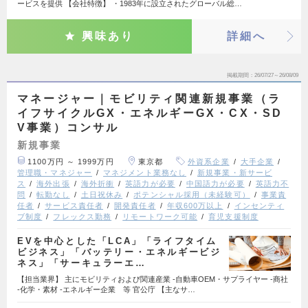
ービスを提供 【会社特徴】 ・1983年に設立されたグローバル総…
興味あり
詳細へ
掲載期間
26/07/27～26/08/09
マネージャー｜モビリティ関連新規事業（ラ
イフサイクルGX・エネルギーGX・CX・SD
V事業）コンサル
新規事業
1100万円 ～ 1999万円
東京都
外資系企業
大手企業
管理職・マネジャー
マネジメント業務なし
新規事業・新サービ
ス
海外出張
海外折衝
英語力が必要
中国語力が必要
英語力不
問
転勤なし
土日祝休み
ポテンシャル採用（未経験可）
事業責
任者
サービス責任者
開発責任者
年収600万以上
インセンティ
ブ制度
フレックス勤務
リモートワーク可能
育児支援制度
EVを中心とした「LCA」「ライフタイム
ビジネス」「バッテリー・エネルギービジ
ネス」「サーキュラーエ…
【担当業界】 主にモビリティおよび関連産業 ‐自動車OEM・サプライヤー ‐商社
‐化学・素材 ‐エネルギー企業 等 官公庁 【主なサ…