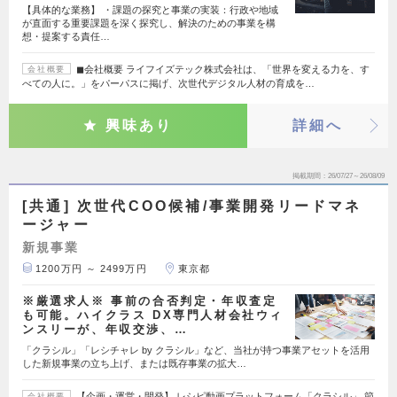
【具体的な業務】 ・課題の探究と事業の実装：行政や地域
が直面する重要課題を深く探究し、解決のための事業を構
想・提案する責任…
◼︎会社概要 ライフイズテック株式会社は、「世界を変える力を、す
会社概要
べての人に。」をパーパスに掲げ、次世代デジタル人材の育成を…
興味あり
詳細へ
掲載期間
26/07/27～26/08/09
[共通] 次世代COO候補/事業開発リードマネ
ージャー
新規事業
1200万円 ～ 2499万円
東京都
※厳選求人※ 事前の合否判定・年収査定
も可能。ハイクラス DX専門人材会社ウィ
ンスリーが、年収交渉、…
「クラシル」「レシチャレ by クラシル」など、当社が持つ事業アセットを活用
した新規事業の立ち上げ、または既存事業の拡大…
【企画・運営・開発】 レシピ動画プラットフォーム「クラシル」 節
会社概要