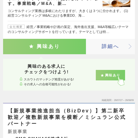
す。事業戦略／M&A、新…
コンサルティング業務は多岐にわたりますが、大きくは３つに分かれます。 (1)
経営コンサルティング M&Aにおける事業DD、海…
経営／事業戦略や計画の策定、海外進出支援、M&A等幅広いテーマ
会社概要
のコンサルティングサポートを行っています。テーマとしては特…
興味あり
詳細へ
興味のある求人に
チェックをつけよう!
興味あり
スカウトのマッチング精度があがる!
その求人への合格可能性がわかる!
掲載期間
26/07/27～26/08/09
【新規事業推進担当（BizDev）】第二新卒
歓迎／複数新規事業を横断／ミシュラン公式
パートナー
新規事業