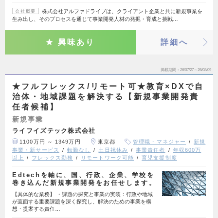
株式会社アルファドライブは、クライアント企業と共に新規事業を
会社概要
生み出し、そのプロセスを通じて事業開発人材の発掘・育成と挑戦…
興味あり
詳細へ
掲載期間
26/07/27～26/08/09
★フルフレックス/リモート可★教育×DXで自
治体・地域課題を解決する【新規事業開発責
任者候補】
新規事業
ライフイズテック株式会社
1100万円 ～ 1349万円
東京都
管理職・マネジャー
新規
事業・新サービス
転勤なし
土日祝休み
事業責任者
年収600万
以上
フレックス勤務
リモートワーク可能
育児支援制度
Edtechを軸に、国、行政、企業、学校を
巻き込んだ新規事業開発をお任せします。
【具体的な業務】 ・課題の探究と事業の実装：行政や地域
が直面する重要課題を深く探究し、解決のための事業を構
想・提案する責任…