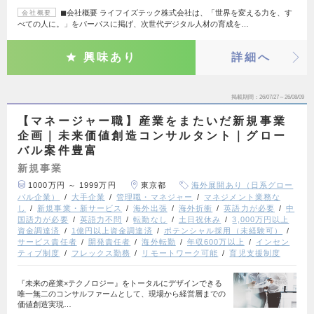
◼︎会社概要 ライフイズテック株式会社は、「世界を変える力を、す
会社概要
べての人に。」をパーパスに掲げ、次世代デジタル人材の育成を…
興味あり
詳細へ
掲載期間
26/07/27～26/08/09
【マネージャー職】産業をまたいだ新規事業
企画｜未来価値創造コンサルタント｜グロー
バル案件豊富
新規事業
1000万円 ～ 1999万円
東京都
海外展開あり（日系グロー
バル企業）
大手企業
管理職・マネジャー
マネジメント業務な
し
新規事業・新サービス
海外出張
海外折衝
英語力が必要
中
国語力が必要
英語力不問
転勤なし
土日祝休み
3,000万円以上
資金調達済
1億円以上資金調達済
ポテンシャル採用（未経験可）
サービス責任者
開発責任者
海外転勤
年収600万以上
インセン
ティブ制度
フレックス勤務
リモートワーク可能
育児支援制度
『未来の産業×テクノロジー』をトータルにデザインできる
唯一無二のコンサルファームとして、現場から経営層までの
価値創造実現…