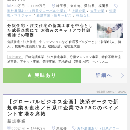
800万円 ～ 1199万円
埼玉県、東京都、愛知県、福岡県
海外展開あり（日系グローバル企業）
上場企業
大手企業
管理
職・マネジャー
新規事業・新サービス
転勤なし
分譲住宅・注文住宅の新築工事を中心とし
た成長企業にて お強みのキャリアで幹部
候補での職務
分譲住宅・注文住宅、中古マンションなど 住居系ビルダーとして営業(法人、個
人)、技術職(建築施工管理、建築設計、宅地造成施…
戸建分譲事業、注文住宅事業、分譲マンション事業、総合不動産流
会社概要
通事業、アセット事業、管理事業、宅地造成 【事業内容】 ～ハウス…
興味あり
詳細へ
掲載期間
26/07/27～26/08/09
【グローバルビジネス企画】決済データで新
規事業を創出／日系IT企業でAPACのペイメ
ント市場を席捲
新規事業
800万円 ～ 1449万円
東京都
海外展開あり（日系グロー