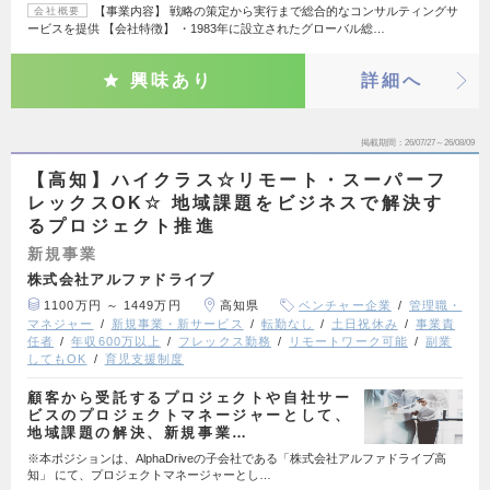
【事業内容】 戦略の策定から実行まで総合的なコンサルティングサ
会社概要
ービスを提供 【会社特徴】 ・1983年に設立されたグローバル総…
興味あり
詳細へ
掲載期間
26/07/27～26/08/09
【高知】ハイクラス☆リモート・スーパーフ
レックスOK☆ 地域課題をビジネスで解決す
るプロジェクト推進
新規事業
株式会社アルファドライブ
1100万円 ～ 1449万円
高知県
ベンチャー企業
管理職・
マネジャー
新規事業・新サービス
転勤なし
土日祝休み
事業責
任者
年収600万以上
フレックス勤務
リモートワーク可能
副業
してもOK
育児支援制度
顧客から受託するプロジェクトや自社サー
ビスのプロジェクトマネージャーとして、
地域課題の解決、新規事業…
※本ポジションは、AlphaDriveの子会社である「株式会社アルファドライブ高
知」 にて、プロジェクトマネージャーとし…