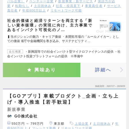
バル企業）
ベンチャー企業
新規事業・新サービス
英語力が必
要
転勤なし
土日祝休み
社長・役員直下
事業責任者
サービス
責任者
年収600万以上
リモートワーク可能
社会的価値と経済リターンを両立する「新
しい資本循環」の実現に向け、主力事業で
あるインパクト可視化のノ…
▍当ポジションの魅力・キャリア価値 ・未開拓市場の「ルールメイカー」とし
ての価値 省庁や金融機関を巻き込み、サステナビリティ…
・新興国等での社会インパクト型マイクロファイナンスの提供 ・社
会社概要
会インパクト投資プラットフォームの提供 ※準備中
興味あり
詳細へ
掲載期間
26/07/27～26/08/09
【GOアプリ】車載プロダクト_企画・立ち上
げ・導入推進【若手歓迎】
新規事業
GO株式会社
550万円 ～ 799万円
東京都
上場企業
土日祝休み
年
収600万以上
フレックス勤務
リモートワーク可能