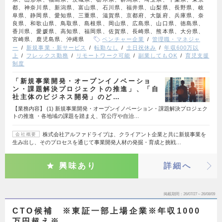
都、神奈川県、新潟県、富山県、石川県、福井県、山梨県、長野県、岐
阜県、静岡県、愛知県、三重県、滋賀県、京都府、大阪府、兵庫県、奈
良県、和歌山県、鳥取県、島根県、岡山県、広島県、山口県、徳島県、
香川県、愛媛県、高知県、福岡県、佐賀県、長崎県、熊本県、大分県、
宮崎県、鹿児島県、沖縄県
ベンチャー企業
管理職・マネジャ
ー
新規事業・新サービス
転勤なし
土日祝休み
年収600万以
上
フレックス勤務
リモートワーク可能
副業してもOK
育児支援
制度
「新規事業開発・オープンイノベーショ
ン・課題解決プロジェクトの推進」、「自
社主体のビジネス開発」のど…
【業務内容】 (1) 新規事業開発・オープンイノベーション・課題解決プロジェク
トの推進 ・各地域の課題を踏まえ、官公庁や自治…
株式会社アルファドライブは、クライアント企業と共に新規事業を
会社概要
生み出し、そのプロセスを通じて事業開発人材の発掘・育成と挑戦…
興味あり
詳細へ
掲載期間
26/07/27～26/08/09
CTO候補 ※東証一部上場企業※年収1000
万円超え※