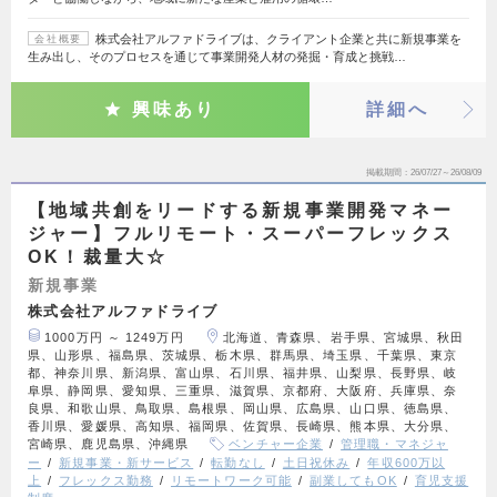
株式会社アルファドライブは、クライアント企業と共に新規事業を
会社概要
生み出し、そのプロセスを通じて事業開発人材の発掘・育成と挑戦…
興味あり
詳細へ
掲載期間
26/07/27～26/08/09
【地域共創をリードする新規事業開発マネー
ジャー】フルリモート・スーパーフレックス
OK！裁量大☆
新規事業
株式会社アルファドライブ
1000万円 ～ 1249万円
北海道、青森県、岩手県、宮城県、秋田
県、山形県、福島県、茨城県、栃木県、群馬県、埼玉県、千葉県、東京
都、神奈川県、新潟県、富山県、石川県、福井県、山梨県、長野県、岐
阜県、静岡県、愛知県、三重県、滋賀県、京都府、大阪府、兵庫県、奈
良県、和歌山県、鳥取県、島根県、岡山県、広島県、山口県、徳島県、
香川県、愛媛県、高知県、福岡県、佐賀県、長崎県、熊本県、大分県、
宮崎県、鹿児島県、沖縄県
ベンチャー企業
管理職・マネジャ
ー
新規事業・新サービス
転勤なし
土日祝休み
年収600万以
上
フレックス勤務
リモートワーク可能
副業してもOK
育児支援