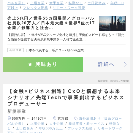
バル企業）
上場企業
大手企業
転勤なし
土日祝休み
年収600
万以上
フレックス勤務
リモートワーク可能
売上5兆円／世界55カ国展開／グローバル
社員数20万人／日本最大級＆世界5位のIT
企業／影響力と社会…
【職務内容】 ・当社APACグループ会社と連携し圧倒的スピード感をもって新た
な価値を提案する決済系新規事業を一人称で企画立…
日本を代表する日系グローバルSIer企業
会社概要
興味あり
詳細へ
掲載期間
26/07/27～26/08/09
【金融×ビジネス創造】CxOと構想する未来
シナリオ／先端Techで事業創出するビジネス
プロデューサー
新規事業
800万円 ～ 1449万円
東京都
海外展開あり（日系グロー
バル企業）
上場企業
大手企業
新規事業・新サービス
転勤な
し
土日祝休み
年収600万以上
フレックス勤務
リモートワーク