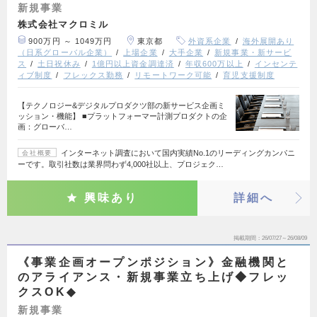
新規事業
株式会社マクロミル
900万円 ～ 1049万円
東京都
外資系企業
海外展開あり
（日系グローバル企業）
上場企業
大手企業
新規事業・新サービ
ス
土日祝休み
1億円以上資金調達済
年収600万以上
インセンテ
ィブ制度
フレックス勤務
リモートワーク可能
育児支援制度
【テクノロジー&デジタルプロダクツ部の新サービス企画ミ
ッション・機能】 ■プラットフォーマー計測プロダクトの企
画：グローバ…
インターネット調査において国内実績No.1のリーディングカンパニ
会社概要
ーです。取引社数は業界問わず4,000社以上、プロジェク…
興味あり
詳細へ
掲載期間
26/07/27～26/08/09
《事業企画オープンポジション》金融機関と
のアライアンス・新規事業立ち上げ◆フレッ
クスOK◆
新規事業