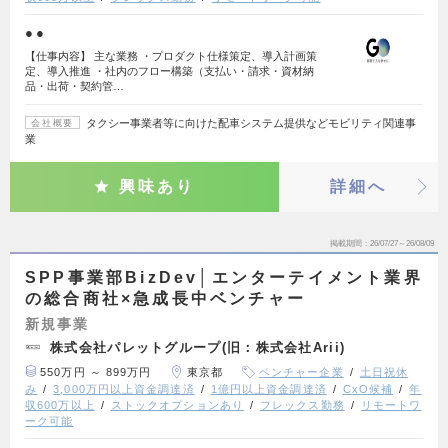
●●
【仕事内容】 主な業務 ・プロダクト仕様策定、導入計画策
定、導入推進 ・社内のフロー構築（支払い・請求・資材納
品・出荷・契約管…
タクシー事業者等に向けた配車システム提供などモビリティ関連事
会社概要
業
興味あり
詳細へ
掲載期間
26/07/27～26/08/09
SPP事業部BizDev│エンターテイメント業界
の総合商社×急成長中ベンチャー
新規事業
株式会社パレットグループ(旧：株式会社Arii)
550万円 ～ 899万円
東京都
ベンチャー企業
土日祝休
み
3,000万円以上資金調達済
1億円以上資金調達済
CxO候補
年
収600万以上
ストックオプションあり
フレックス勤務
リモートワ
ーク可能