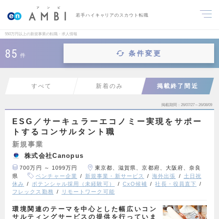
若手ハイキャリアのスカウト転職
550万円以上の新規事業の転職・求人情報
85
条件変更
件
すべて
新着のみ
掲載終了間近
掲載期間
26/07/27～26/08/09
ESG／サーキュラーエコノミー実現をサポー
トするコンサルタント職
新規事業
株式会社Canopus
700万円 ～ 1099万円
東京都、滋賀県、京都府、大阪府、奈良
県
ベンチャー企業
新規事業・新サービス
海外出張
土日祝
休み
ポテンシャル採用（未経験可）
CxO候補
社長・役員直下
フレックス勤務
リモートワーク可能
環境関連のテーマを中心とした幅広いコン
サルティングサービスの提供を行っていま