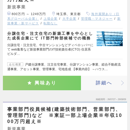
新規事業
800万円 ～ 1249万円
埼玉県、東京都
海外展開あり（日
系グローバル企業）
上場企業
大手企業
管理職・マネジャー
新
規事業・新サービス
転勤なし
分譲住宅・注文住宅の新築工事を中心とし
た成長企業にて IT部門幹部候補での職務
分譲住宅・注文住宅、中古マンションなどディベロッパーに
て web集客など新規事業部門のIT技術責任者(CTO) 住居系
ビルダ…
戸建分譲事業、注文住宅事業、分譲マンション事業、総合不動産流
会社概要
通事業、アセット事業、管理事業、宅地造成 【事業内容】 ～ハウス…
興味あり
詳細へ
掲載期間
26/07/27～26/08/09
事業部門役員候補(建築技術部門、営業部門、
管理部門)など ※東証一部上場企業※年収10
00万円超え※
新規事業