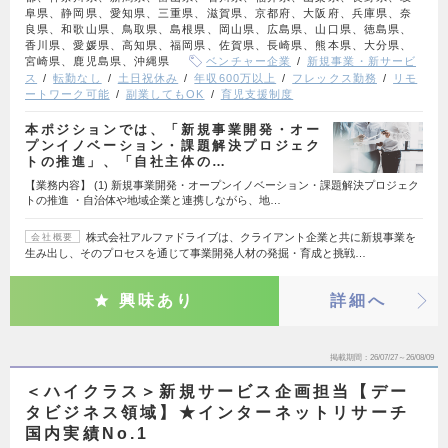
阜県、静岡県、愛知県、三重県、滋賀県、京都府、大阪府、兵庫県、奈
良県、和歌山県、鳥取県、島根県、岡山県、広島県、山口県、徳島県、
香川県、愛媛県、高知県、福岡県、佐賀県、長崎県、熊本県、大分県、
宮崎県、鹿児島県、沖縄県
ベンチャー企業
新規事業・新サービ
ス
転勤なし
土日祝休み
年収600万以上
フレックス勤務
リモ
ートワーク可能
副業してもOK
育児支援制度
本ポジションでは、「新規事業開発・オー
プンイノベーション・課題解決プロジェク
トの推進」、「自社主体の…
【業務内容】 (1) 新規事業開発・オープンイノベーション・課題解決プロジェク
トの推進 ・自治体や地域企業と連携しながら、地…
株式会社アルファドライブは、クライアント企業と共に新規事業を
会社概要
生み出し、そのプロセスを通じて事業開発人材の発掘・育成と挑戦…
興味あり
詳細へ
掲載期間
26/07/27～26/08/09
＜ハイクラス＞新規サービス企画担当【デー
タビジネス領域】★インターネットリサーチ
国内実績No.1