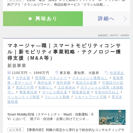
約アプリ「クラシルリワード」 商品比較サービス「クラシル比較」…
興味あり
詳細へ
掲載期間
26/07/27～26/08/09
マネージャ―職｜スマートモビリティコンサ
ル｜新モビリティ事業戦略・テクノロジー獲
得支援（M&A等）
新規事業
1100万円 ～ 1999万円
東京都、愛知県、大阪府
外資系企
業
大手企業
管理職・マネジャー
マネジメント業務なし
新規事
業・新サービス
海外出張
海外折衝
英語力が必要
中国語力が必
要
英語力不問
転勤なし
土日祝休み
ポテンシャル採用（未経験
可）
事業責任者
サービス責任者
開発責任者
年収600万以上
インセンティブ制度
フレックス勤務
リモートワーク可能
育児支
援制度
Smart Mobility領域（スマートシティ・MaaS・自動運転・E
V）において、 国プロ・自治体・企業に向けてビジネ…
【事業内容】 戦略の策定から実行まで総合的なコンサルティングサ
会社概要