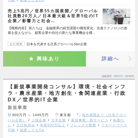
可能
副業してもOK
売上5兆円／世界55カ国展開／グローバル
社員数20万人／日本最大級＆世界5位のIT
企業／影響力と社会…
【職務内容】 私たちは、金融業界の経営課題や構造変化、先進テクノロジの進
展を捉えながら、顧客企業や自社の新たな事業機会を構…
日本を代表する日系グローバルSIer企業
会社概要
興味あり
詳細へ
掲載期間
26/07/27～26/08/09
【新規事業開発コンサル】環境・社会インフ
ラ・農水産業・地方創生・食関連産業・行政
DX／世界的IT企業
新規事業
800万円 ～ 1449万円
東京都
海外展開あり（日系グロー
バル企業）
上場企業
大手企業
新規事業・新サービス
転勤な
し
土日祝休み
年収600万以上
フレックス勤務
リモートワーク
可能
副業してもOK