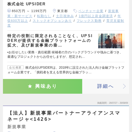
株式会社 UPSIDER
850万円 ～ 1199万円
東京都
ベンチャー企業
新規事
業・新サービス
転勤なし
土日祝休み
1億円以上資金調達済
年
収600万以上
ストックオプションあり
フレックス勤務
育児支援制
度
特定の役割に限定されることなく、UPSI
DERが提供する金融プラットフォームの
拡大、及び新規事業の垂…
▪️お任せしたい業務・責任範囲 候補者の方のバックグラウンドや強みに基づき、
最適なプロジェクトからお任せしますが、想定され…
株式会社UPSIDERは、2018年に設立された法人向け金融プラットフ
会社概要
ォーム企業です。「挑戦者を支える世界的な金融プラッ…
興味あり
詳細へ
掲載期間
26/07/27～26/08/09
【法人】新規事業パートナーアライアンスマ
ネージャ<1426>
新規事業