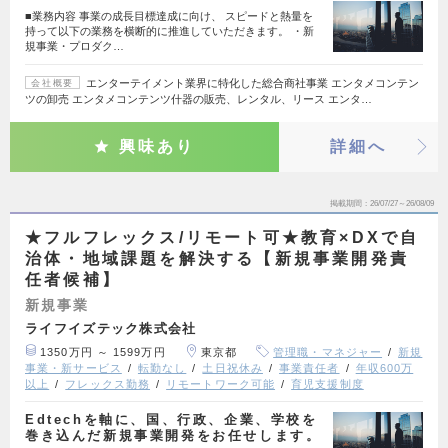
■業務内容 事業の成長目標達成に向け、 スピードと熱量を
持って以下の業務を横断的に推進していただきます。 ・新
規事業・プロダク…
エンターテイメント業界に特化した総合商社事業 エンタメコンテン
会社概要
ツの卸売 エンタメコンテンツ什器の販売、レンタル、リース エンタ…
興味あり
詳細へ
掲載期間
26/07/27～26/08/09
★フルフレックス/リモート可★教育×DXで自
治体・地域課題を解決する【新規事業開発責
任者候補】
新規事業
ライフイズテック株式会社
1350万円 ～ 1599万円
東京都
管理職・マネジャー
新規
事業・新サービス
転勤なし
土日祝休み
事業責任者
年収600万
以上
フレックス勤務
リモートワーク可能
育児支援制度
Edtechを軸に、国、行政、企業、学校を
巻き込んだ新規事業開発をお任せします。