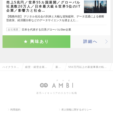
売上5兆円／世界55カ国展開／グローバル
社員数20万人／日本最大級＆世界5位のIT
企業／影響力と社会…
【職務内容】 デジタル化社会の到来と大幅な規制緩和、データ流通による横断
型政策、経済圏分析などのデータサイエンスを踏まえた…
日本を代表する日系グローバルSIer企業
会社概要
興味あり
詳細へ
ハイクラス求
経営・経営企画・
新規
550万円以上の新規事業の転
人TOP
事業企画系
事業
職・求人情報一覧
若手ハイキャリアのスカウト転職
利用規約
求人情報に関するポリシー