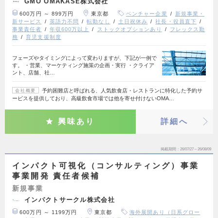
GMO OMAKASE株式会社
600万円 ～ 899万円
東京都
ベンチャー企業
新規事業・
新サービス
英語力不問
転勤なし
土日祝休み
社長・役員直下
事業責任者
年収600万以上
ストックオプションあり
フレックス勤
務
育児支援制度
フェーズやタイミングによって変わりますが、下記が一例で
す。 ・営業、マーケティング施策の企画・実行 ・クライア
ント、店舗、社…
予約困難店と呼ばれる、人気飲食店・レストランに特化した予約サ
会社概要
ービスを提供しており、高級飲食市場では他を寄せ付けないOMA…
興味あり
詳細へ
掲載期間
26/07/27～26/08/09
インパクト可視化（コンサルティング）事業
事業開発 責任者候補
新規事業
インパクトサークル株式会社
600万円 ～ 1199万円
東京都
海外展開あり（日系グロー