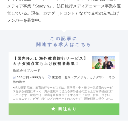
メディア事業「StudyIn」、訪日旅行メディアコマース事業を運
営している。現在、カナダ（トロント）などで支社の立ち上げ
メンバーを募集中。
この記事に
関連する求人はこちら
【国内No.1 海外教育旅行サービス】
カナダ拠点立ち上げ候補者募集！
株式会社ブルード
500万円～999万円
東京都、北米（アメリカ、カナダ等）、その
他の海外
■求人概要 現在、教育旅行サービスでは、留学前・中・後で一気通貫のサービ
ス提供を強固にすべく、海外渡航中に当たる海外拠点の立ち上げを積極的に行
っています。現地では、顧客を直接サポートするサービスや、仕事、住まい、
コミュニティ、ビザ、移住などのサポートのみならず、現地顧客に特化した教
育旅行サービスの立ち上げ、学校法人に向けた新しい教育体験プログラムの開
発を現地の教育機関と協業で行います。 カナダでの事業開発、事業企画、組織
興味あり
構築、組織マネジメントなど、事業をスケールさせる上で必要な業務を任せ、
非連続な成長を推進していただきます。 ■仕事イメージ - 現地でのカスタマーサ
ポート機能を構築 - 仕事、住まい、ビザ、移住サポートサービスの開発 - 現地に
て教育旅行サービスの立ち上げ - 教育体験プログラムの開発 - 組織構築、マネジ
メント ■顧客のイメージ 対象顧客は、大別して二つのカテゴリーに分類されま