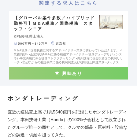
関連する求人はこちら
【グローバル案件多数／ハイブリッド
勤務可】M＆A税務／国際税務 スタ
ッフ・シニア
KPMG税理士法人
500万円～849万円
東京都
M＆A税務／国際税務に関するアドバイザリー業務に携わっていただきます。 <
業務内容> •企業買収(M&A)に係る税務アドバイザリー(税務デューデリジェンス
等) •事業再編に係る税務ストラクチャリング •海外投資に係る投資国の税制リサ
ーチ •官公庁からの委託事業に係る税制調査及び税制改正関連業務 •タックスヘ
イブン対策税制等に対するサポート業務 •BEPS2.0に対するサポート業務 •税務
申告業務 •その他、国内及び国際税務に関する総合的なアドバイザリー業務 <業
興味あり
務の魅力> •日本及び海外の多国籍企業がクライアントとなり、大手税理士法人
ならではのダイナミックな案件に携わることができる。 •経済に重要な影響を与
える企業買収(M&A)や事業再編に携わることができ、実感及び成長を感じやす
い。 •関与した案件が新聞紙面で報道され、業務にやりがいを持てる。 •国内税
務からクロスボーダー税務まで幅広い業務に携わることができ、自身の総合的
なキャリアップにつながる。 •シニア・スタッフは基礎的な税務申告業務にも携
ホンダトレーディング
わることができるため、税務の基礎的な知識・経験が向上する。 <仕事内容> •
幅広く多様な業務があるため、英語に苦手意識がある方は、国内M&A税務や国
内税務、簡単な国際税務業務に従事。 •英語に苦手意識のない方(必ずしも得意
でなくても可)は、クロスボーダーM&A税務・国際税務業務等に携わり、海外と
直近の連結売上高で1兆5540億円を記録したホンダトレーディ
のやり取りも日常的に対応。 •募集時点においては、原則としてリモートワー
ク。週に1～2回程度の出社を推奨。 •国内転勤無し。海外駐在(複数年)及び海外
ング。本田技研工業（Honda）の100%子会社として設立され
短期駐在(3か月)、海外語学研修等あり。
たグループ唯一の商社として、クルマの部品・原材料・設備な
どの調達・供給を担ってきた。