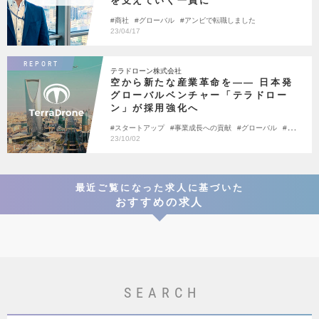
を支えていく一員に
商社
グローバル
アンビで転職しました
23/04/17
REPORT
テラドローン株式会社
空から新たな産業革命を―― 日本発
グローバルベンチャー「テラドロー
ン」が採用強化へ
スタートアップ
事業成長への貢献
グローバル
チャ
レンジできる環境
ドローン
23/10/02
最近ご覧になった求人に基づいた
おすすめの求人
SEARCH