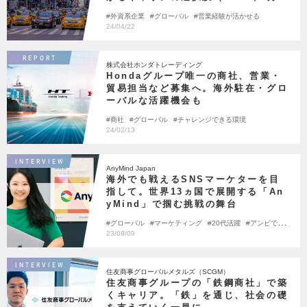
版）
外資系企業
グローバル
営業経験が活かせる
24/04/22
REPORT
株式会社ホンダトレーディング
Hondaグループ唯一の商社、営業・
貿易担当など募集へ。海外駐在・グロ
ーバルな活躍機会も
商社
グローバル
チャレンジできる環境
24/02/13
INTERVIEW
AnyMind Japan
海外でも戦えるSNSマーケターを目
指して。世界13ヵ国で展開する「An
yMind」で掴む挑戦の舞台
グローバル
マーケティング
20代活躍
アンビで転
職しました
23/08/09
INTERVIEW
住友商事グローバルメタルズ（SCGM）
住友商事グループの「鉄鋼商社」で築
くキャリア。「鉄」を通じ、社会の礎