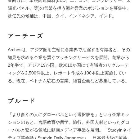
業向けに、環境関連商材(LED、エアコン、コンプレッサー、太
のある方となります。 ※バイリンガルである必要はありません。
陽光パネル、等)の営業を担う海外営業のポジションを募集中。
赴任先の候補は、中国、タイ、インドネシア、インド。
アーチーズ
Archesは、アジア圏を主軸に各業界で活躍する有識者と、その
知見を求める企業を繋ぐマッチングサービスを展開。創業から
2年半で、アジア19か国、欧米10か国にて有識者のリクルーテ
ィングを2,500件以上、レポート作成を100本以上実施してい
る。現在、ベトナム駐在の営業、経営企画など募集している。
ブルード
「より多くの人にグローバルという選択肢を」という企業ミッ
ションのもと、言語教育や留学、旅行、外国人材といったグロ
ーバルと繋がる領域に動画メディア事業を展開。「StudyInネイ
ティブ英会話 / StudyIn Daily Japanese」、日本最大級の留学