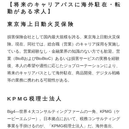
す。一つは、日本からカナダに留学、または研修をする個人・企業・学校団体
【将来のキャリアパスに海外駐在・転
の顧客です。現地での仕事や住まいや移住のためのサービス提供を行います。
二つは、すでに現地で留学中の日本人と外国人の顧客です。現地での転校や引
勤がある求人】
っ越し、仕事や移住のためのサービス提供を行います。 拠点責任者とメンバー
で議論をしながらPDCAを回し、事業開発を推進いただきます。
東京海上日動火災保険
損害保険会社として国内最大規模を誇る、東京海上日動火災保
険。現在、同社では、総合職（営業）のキャリア採用を実施し
ている。営業経験なし・金融業界の知識のない方でも歓迎。営
業（BtoBおよびBtoBtoC）あるいは損害サービスの実務を経験
後、本人の希望や適性に応じたジョブローテーションにより、
将来のキャリアパスとして海外駐在、商品開発、デジタル戦略
等の業務に携われる可能性がある。
KPMG税理士法人
Big4―世界４大コンサルティングファームの一角、KPMG（ケ
ーピーエムジー）。日本拠点において、税務コンサルティング
事業を手掛けるのが、「KPMG税理士法人」だ。海外進出、