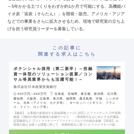
～5年かかる土づくりをわずか約1か月で可能にする、高機能バ
イオ炭「宙炭（そらたん）」を開発・販売。アメリカ・アジア
などでの事業をさらに拡大させるため、現地で研究室の立ち上
げを担う研究員リーダーを募集している。
この記事に
関連する求人はこちら
ポテンシャル採用（第二新卒）～投融
資一体型のソリューション提案／コン
サル等異業界からも活躍可能！～
株式会社日本政策投資銀行
600万円～849万円
北海道、宮城県、東京都、新潟県、石川県、
愛知県、大阪府、広島県、香川県、福岡県、鹿児島県、中国、シンガポ
ール、北米（アメリカ、カナダ等）、ヨーロッパ（イギリス、フラン
ス、ドイツ、ロシア等）
【融資】 お客様の多様化する資金調達ニーズに対応したファイナンス ◎中長期
融資 ◎独自の高付加価値の金融サービス ～環境格付をはじめとする評価認
証型融資など ◎ストラクチャードファイナンスなどの仕組み金融 【投資】 お
客様の抱える様々な課題に対して、長期的視点に基づいたリスクマネーの提供
◎成長戦略、事業再編、国際競争力強化、インフラ事業向けのメザニンファイ
ナンスやエクイティなど 【アドバイザリー／コンサルティング】 お客様の競