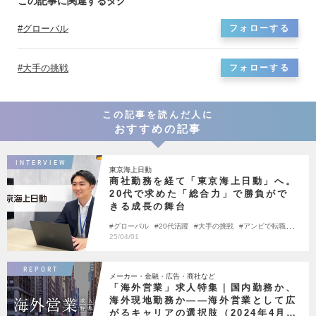
この記事に関連するタグ
っております。本部門の部門長はグローバル事業部の部門長も兼任しているた
め、中長期的には海外駐在のチャンスもございます。 ・ユーザー側支援が中心
となるため、導入・開発の立場と比べワークライフバランスを保ちながら働く
グローバル
フォローする
ことが可能です。
大手の挑戦
フォローする
この記事を読んだ人に
おすすめの記事
INTERVIEW
東京海上日動
商社勤務を経て「東京海上日動」へ。
20代で求めた「総合力」で勝負がで
きる成長の舞台
グローバル
20代活躍
大手の挑戦
アンビで転職し
ました
25/04/01
REPORT
メーカー・金融・広告・商社など
「海外営業」求人特集｜国内勤務か、
海外現地勤務か――海外営業として広
がるキャリアの選択肢（2024年4月