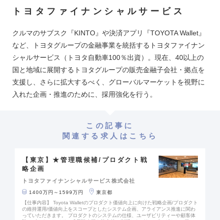
【当社について】 Hondaグループの商社として、安定した経営基盤がありま
トヨタファイナンシャルサービス
す。 グローバル展開にも力を入れており、社員の約25％が海外駐在員として活
躍しています。 【働き方】 キャリア入社の方が多いため、安心して働くことが
できます。 フレックスタイム制（コアタイム：10:00～15:00）や月の出社日の
50％を上限としたリモートワーク制度を導入しているため柔軟な働き方が可能
クルマのサブスク『KINTO』や決済アプリ『TOYOTA Wallet』
です。
など、トヨタグループの金融事業を統括するトヨタファイナン
シャルサービス（トヨタ自動車100％出資）。現在、40以上の
国と地域に展開するトヨタグループの販売金融子会社・拠点を
支援し、さらに拡大するべく、グローバルマーケットを視野に
入れた企画・推進のために、採用強化を行う。
この記事に
関連する求人はこちら
【東京】★管理職候補/プロダクト戦
略企画
トヨタファイナンシャルサービス株式会社
1400万円～1599万円
東京都
【仕事内容】 Toyota Walletのプロダクト価値向上に向けた戦略企画/プロダクト
の維持運用/価値向上をスコープとしたシステム企画、アライアンス推進に関わ
っていただきます。 プロダクトのシステムの仕様、ユーザビリティーや顧客体