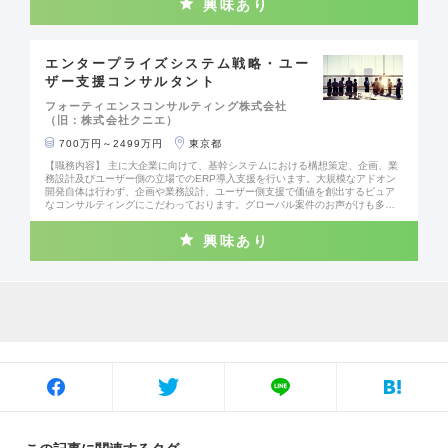
興味あり
争力強化や地域経済の活性化に寄与する条件に対してアドバイザーとしてサポ
ート ◎仕組み金融などのファイナンスのアレンジメント ◎Ｍ＆Ａアドバイザリ
ーサービス ◎産業調査力と新金融技術開発力を活用した提案 【アセットマネジ
メント】 良質な投資機会・運用サービスを提供し、金融市場の発展に貢献 ◎不
動産アセットマネジメント ◎グローバルファンド投資
エンタープライズシステム戦略・ユー
ザー支援コンサルタント
フォーティエンスコンサルティング株式会社
（旧：株式会社クニエ）
700万円～2499万円
東京都
【職務内容】 主に大企業に向けて、基幹システムにおける構想策定、企画、業
務設計及びユーザー側の立場でのERP導入支援を行います。大規模なアドオン
開発自体は行わず、企画や業務設計、ユーザー側支援で価値を創出するピュア
なコンサルティングにこだわっております。グローバル案件のお声がけも多
く、実際に海外に赴きコンサルティングを手掛けることが可能です。 「SAP/E
RPの開発案件だけでなく、ユーザー目線の構想策定や業務改革領域に取り組み
興味あり
たい」という方に是非ご入社いただき、ご活躍いただきたいと考えておりま
す。 【コンサルティング領域】 導入ベンダー発注前段階の企画構想支援及び、
導入段階のユーザー側支援を中心に行っています。業務コンサルティングにお
いては、システム導入時に顧客の業務改革を同時に行うため、ERPに関わる業
務以外についても一体的に関わりチェンジマネジメントを推進します。 ■企画
領域 ・ERP導入の目標定義 ・ERP導入の構想策定/パッケージ選定 ・RFP作成
・ITガバナンス支援 ■ユーザー支援 ・業務標準化支援 ・チェンジマネジメント
支援 ・PMO（ユーザー側に立つ参謀型の課題解決支援） 【この職種の魅力】
・SAPのシステム知見のみではなく、顧客の業務についての知見を身に着け議
論できる力がつくため、SAPのみに閉じないスキルをつけていただけます ・導
入を目的化せず、ERP導入が経営の意思決定や業務改革に真に役立つようにす
るためのチェンジマネジメントまで実施することができます ・導入、開発工程
についてはグループ会社を含む大手SIerが担うため、SI案件とは違うピュアな
コンサルティングに携わっていただけます。実際に若手メンバーも上司の指導
の下、構想策定や要件定義等の上流タスクを担っています。 ・グローバル案件
が豊富で、直接海外に赴きコンサルティングを手掛けるプロジェクトも多くな