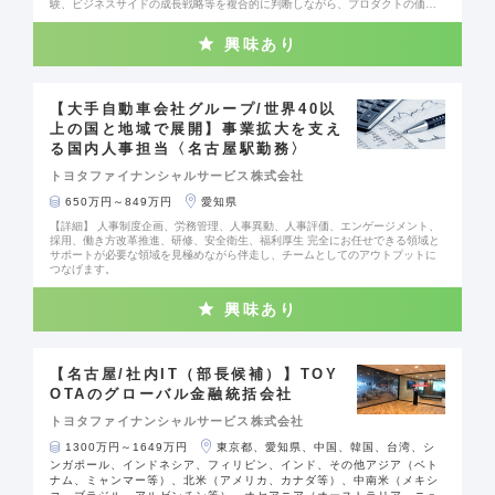
験、ビジネスサイドの成長戦略等を複合的に判断しながら、プロダクトの価値
向上に向けて積極的にプロダクト戦略企画、プロダクトマネジメントに関わっ
ていただくことを想定しています。様々な関係者と協働し、新ユーザー獲得を
興味あり
目的としたアプリ機能/イベント企画、アライアンス先選定/協業企画などプロジ
ェクトマネジメントも期待しています。 【当ポジションの魅力】 決められた仕
事を決められた通り行っていただくのでなく、プロダクトの価値向上をスコー
プに、自発的にやるべきことを考え、周囲のメンバーや上司に提案、相談の
上、早期アクションいただける人材を期待しています。 基本的にチームメンバ
【大手自動車会社グループ/世界40以
ーにて都度担当業務や担当役割を決め、スクラム型・アジャイル型で活動する
上の国と地域で展開】事業拡大を支え
組織です。 【当社で働く魅力】 当グループは、「モビリティサービスカンパニ
る国内人事担当〈名古屋駅勤務〉
ー」への変革を掲げており、同社が担う販売金融領域以外にも、MaaS・決済ア
プリの運営や、連結子会社（商用車領域）・関連会社（愛車サブスクリプショ
トヨタファイナンシャルサービス株式会社
ンサービス）の設立など、新しい事業領域へチャレンジを続けています。世界
規模の大手自動車メーカーやその支えとなっている企業に携われる大変貴重な
650万円～849万円
愛知県
ポジションです。
【詳細】 人事制度企画、労務管理、人事異動、人事評価、エンゲージメント、
採用、働き方改革推進、研修、安全衛生、福利厚生 完全にお任せできる領域と
サポートが必要な領域を見極めながら伴走し、チームとしてのアウトプットに
つなげます。
興味あり
【名古屋/社内IT（部長候補）】TOY
OTAのグローバル金融統括会社
トヨタファイナンシャルサービス株式会社
1300万円～1649万円
東京都、愛知県、中国、韓国、台湾、シ
ンガポール、インドネシア、フィリピン、インド、その他アジア（ベト
ナム、ミャンマー等）、北米（アメリカ、カナダ等）、中南米（メキシ