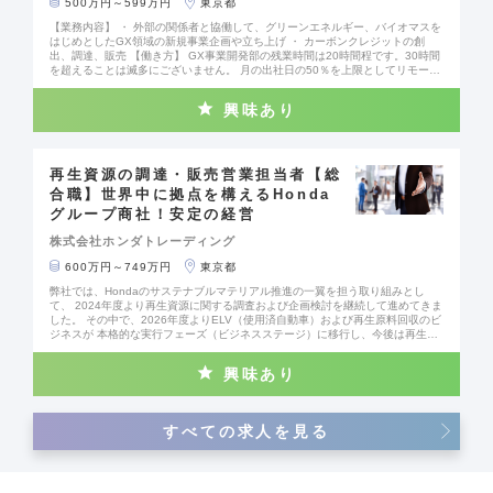
500万円～599万円
東京都
【業務内容】 ・ 外部の関係者と協働して、グリーンエネルギー、バイオマスを
はじめとしたGX領域の新規事業企画や立ち上げ ・ カーボンクレジットの創
出、調達、販売 【働き方】 GX事業開発部の残業時間は20時間程です。30時間
を超えることは滅多にございません。 月の出社日の50％を上限としてリモート
ワークを実施しております。 #社会課題に挑む企業 #チャレンジできる環境 #D
X推進
興味あり
再生資源の調達・販売営業担当者【総
合職】世界中に拠点を構えるHonda
グループ商社！安定の経営
株式会社ホンダトレーディング
600万円～749万円
東京都
弊社では、Hondaのサステナブルマテリアル推進の一翼を担う取り組みとし
て、 2024年度より再生資源に関する調査および企画検討を継続して進めてきま
した。 その中で、2026年度よりELV（使用済自動車）および再生原料回収のビ
ジネスが 本格的な実行フェーズ（ビジネスステージ）に移行し、今後は再生原
料の安定的かつ大規模な調達体制の構築が重要なテーマとなっています。 再生
原料の調達拡大に向けては、全国の解体業者・スクラップ業者・原材料メーカ
興味あり
ーをはじめとする 多様なステークホルダーとの関係性をさらに深化させていく
必要があり、資源・リサイクル領域に知見を持ち、事業づくりの段階から関わ
れる方を募集しています。 循環型社会の実現に向けた動きが加速する中で、 環
境価値とビジネスの両立を現場レベルで形にしていくフェーズに携わることが
すべての求人を見る
できるポジションです。 【業務内容】 再生資源の調達および販売に関わる営業
業務（循環型社会の実現を支える、社会的意義の高い業務です） ・再生原料の
仕入れ先（解体業者・スクラップ業者等）の開拓および条件交渉 ・再生原料・
再生材の販売営業活動 ・既存取引先との継続的な関係構築・フォロー ・再生原
料の安定調達に向けた仕組みづくり、ならびに品質管理ルールの構築・運用