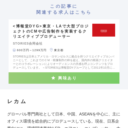
この記事に
関連する求人はこちら
<博報堂DYG>東京・LAで大型プロジ
ェクトのCMや広告制作を実装するク
リエイティブプロデューサー
STORIES合同会社
600万円～1299万円
東京都
STORIESは日本とアメリカ・ロサンゼルスに拠点を持つクリエイティブカンパ
ニーとして、これまでのＣＭ・映像制作の枠を超え、国内外の映画クリエイタ
ーとのコラボレーションによりオーディエンスの共感を呼ぶコンテンツをプロ
デュースしています。 ＜STORIESは博報堂DYグループとして2011年10月に設
立、2013年に米国LA子会社を開設、2022年に新たなパートナーを迎えて第2創
業をスタートしています。＞ アカデミー賞受賞の山崎監督と味の素フードロス
興味あり
ラ・SONY XPERIAプロジェクト・ポケモンカンパニー1008、SUBARU Your s
tory withシリーズ、SnowMan、新しい学校のリーダーズ、Music Videoなど、
各種大型ストーリープロジェクトからMVまで様々なプロジェクトを企画・制作
しています。 私達はプロデューサーを次のように定義しています。 良いプロデ
ューサーとは 「自らが発起人となり、仕事を作り出し、「ひと・もの・おか
ね・時間」を管理して、商業的にも芸術的にも優れたプロジェクトを製作し、
レカム
感動を生み出すことができるプロデューサー」 広告・メディア環境が大きく変
化する中で、自ら圧倒的に成長したい、クリエイティビティーを鍛え、チーム
と一緒に大きなインパクトをもたらしたいという志のある方とご一緒できるの
を楽しみにしています。 プロデューサーとして、企画立案～プレゼンテーショ
グローバル専門商社として日本、中国、ASEANを中心に、主に
ン～プロデュースまで国内外のクリエイター・スタッフを統括し、プロジェク
トを責任をもって作り上げて、コミュニケーション課題を映像ストーリーテリ
オフィス環境を総合的にプロデュースしている。現在、日系企
ングで解決するプロフェッショナル集団への参加をお待ちしています。 プロデ
ューサーポジションの検討対象は実務経験、および「継続的」な売上獲得経験