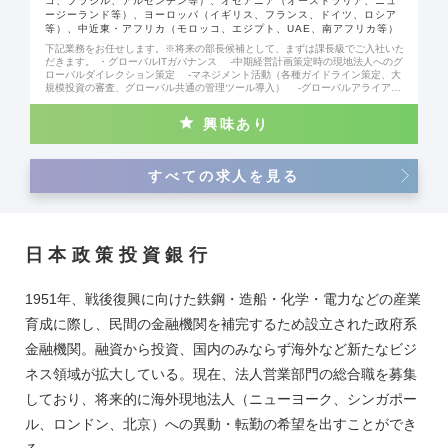
コ、ブラジル、アルゼンチン等）、オセアニア（オーストラリア、ニュ
ージーランド等）、ヨーロッパ（イギリス、フランス、ドイツ、ロシア
等）、中近東・アフリカ（モロッコ、エジプト、UAE、南アフリカ等）
下記業務をお任せします。※将来の部長候補として、まずは課長級でご入社いた
だきます。 ・グローバルITガバナンス ‐中期経営計画策定時の現地法人へのグ
ローバルダイレクション策定 ‐マネジメント活動（各種ガイドライン策定、大
規模投資の審査、グローバル共通の管理ツール導入） ‐グローバルアライアン
ス（MS、AWS等のグローバルベンダーとのアライアンス交渉・契約締結） ・
テクノロジーを活用したビジネスインキュベーション ‐AI、データ、FinTec
興味あり
h、ブロックチェーン等の先端技術活用の探求 ‐ビジネス部門と協業し、新規
ビジネスアイデアを上記テクノロジー等でクイックに実装 ‐海外現地法人を交
えたPOC実施と各国展開 ・本社におけるデジタル運営 ‐社内IT・情報セキュ
リティ運営 ‐ビジネス部門のDX支援（BI、RPA、AIエージェントの開発・導
すべての求人を見る
入支援） ‐プロジェクト運営（データ基盤構築、経営管理システム導入等）
日本政策投資銀行
1951年、戦後復興に向けた鉄鋼・造船・化学・電力などの産業
育成に際し、民間の金融機関を補完するため設立された政府系
金融機関。融資から投資、国内のみならず海外など新たなビジ
ネス領域が拡大している。現在、法人営業部門の総合職を募集
しており、将来的に海外現地法人（ニューヨーク、シンガポー
ル、ロンドン、北京）への異動・転勤の希望を出すことができ