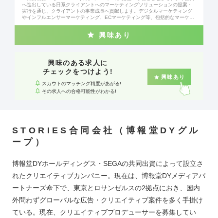
へ進出している日系クライアントへのマーケティングソリューションの提案・
実行を通じ、クライアントの事業成長へ貢献します。デジタルマーケティング
やインフルエンサーマーケティング、ECマーケティング等、包括的なマーケテ
ィング・EC施策の立案～実行へ携わります。 ▼具体的な業務内容 現地タイメ
ンバーのD2C・ECソリューションチーム、インフルエンサーマーケティングチ
興味あり
ームや広告運用チームなどと連携しながら業務を遂行します。 案件獲得後は、
実際に提案したマーケティングプランを完遂するまでアカウント・プロジェク
トマネジメントまで実行します。 ・EC領域/デジタルマーケティングを中心と
したソリューション型営業（新規及び既存クライアント） ・提案資料の作成、
プレゼン ・マーケティング施作やキャンペーン実行中のアカウントマネジメン
興味のある求人に
ト ・マーケティング施作やキャンペーン実施後のレポート作成及び分析、クラ
チェックをつけよう!
イアントへの報告と改善提案 ・ローカルチーム（現地法人の事業部）へのブリ
興味あり
ーフィング及びディレクション ・クライアントの業種：化粧品、飲料、自動
スカウトのマッチング精度があがる!
車、電機メーカーなど多岐に渡ります。 ・マネジメント経験や素養をお持ちの
その求人への合格可能性がわかる!
方へは、ピープルマネジメント業務もお任せします。 ・現地・日本人問わず、
実力に応じて2名~10名規模のマネジメントを想定。（部署全体の8割強はタイ
人。） ▼魅力 ビジネスの上流から下流まで、デジタルマーケティングやEC/D2
C領域を中心とした幅広い事業経験を積むことができます。 すでにタイ国内へ
進出をしている既存クライアントに加え、新たにタイへ進出をする日系クライ
アントの0→1立ち上げ支援や、タイを含むアジア複数カ国で実行するマーケテ
STORIES合同会社（博報堂DYグル
ィング支援プロジェクトへの参画など、多様な経験を積むことができます。 現
地メンバーも日本人メンバーも含めたピープルマネジメント、組織づくり、仕
ープ）
組みづくり、事業づくりに至るまで、惜しみなく裁量を発揮し推進いただくこ
とを期待しています。 海外営業メンバーは特に、創業社長である十河や、共同
創業者小堤と距離が近く、ダイレクトにコミュニケーションを取りながら事業
博報堂DYホールディングス・SEGAの共同出資によって設立さ
を推進します。 海外to海外への異動や、国内外での新規ビジネスの立ち上げへ
のアサイン前例も多く、アジア各国のグループ内でキャリアを広げる機会があ
れたクリエイティブカンパニー。現在は、博報堂DYメディアパ
ります。
ートナーズ傘下で、東京とロサンゼルスの2拠点におき、国内
外問わずグローバルな広告・クリエイティブ案件を多く手掛け
ている。現在、クリエイティブプロデューサーを募集してい