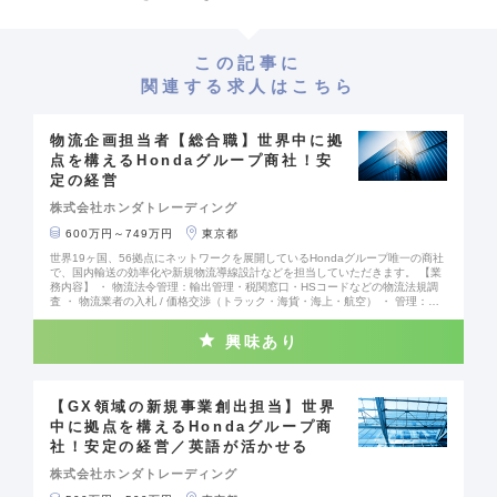
この記事に
関連する求人はこちら
物流企画担当者【総合職】世界中に拠
点を構えるHondaグループ商社！安
定の経営
株式会社ホンダトレーディング
600万円～749万円
東京都
世界19ヶ国、56拠点にネットワークを展開しているHondaグループ唯一の商社
で、国内輸送の効率化や新規物流導線設計などを担当していただきます。 【業
務内容】 ・ 物流法令管理：輸出管理・税関窓口・HSコードなどの物流法規調
査 ・ 物流業者の入札 / 価格交渉（トラック・海貨・海上・航空） ・ 管理：海
外法人との会議運営、予算作成、月次報告資料作成 など 【当社について】 H
ondaグループの商社として、安定した経営基盤があります。 グローバル展開に
興味あり
も力を入れており、社員の約25％が海外駐在員として活躍しています。 【働き
方】 キャリア入社の方が多いため、安心して働くことができます。 フレックス
タイム制（コアタイム：10:00～15:00）や月の出社日の50％を上限としたリモ
ートワーク制度を導入しているため柔軟な働き方が可能です。
【GX領域の新規事業創出担当】世界
中に拠点を構えるHondaグループ商
社！安定の経営／英語が活かせる
株式会社ホンダトレーディング