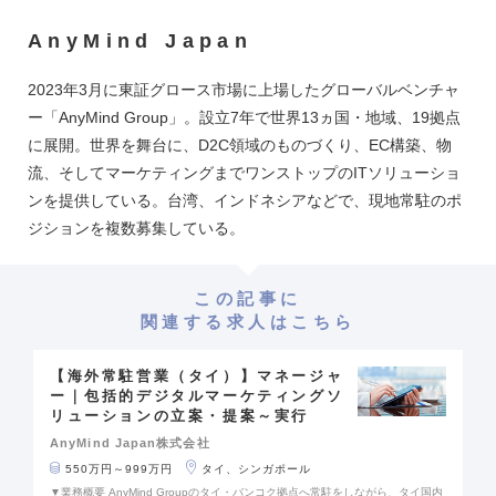
AnyMind Japan
2023年3月に東証グロース市場に上場したグローバルベンチャ
ー「AnyMind Group」。設立7年で世界13ヵ国・地域、19拠点
に展開。世界を舞台に、D2C領域のものづくり、EC構築、物
流、そしてマーケティングまでワンストップのITソリューショ
ンを提供している。台湾、インドネシアなどで、現地常駐のポ
ジションを複数募集している。
この記事に
関連する求人はこちら
【海外常駐営業（タイ）】マネージャ
ー｜包括的デジタルマーケティングソ
リューションの立案・提案～実行
AnyMind Japan株式会社
550万円～999万円
タイ、シンガポール
▼業務概要 AnyMind Groupのタイ・バンコク拠点へ常駐をしながら、タイ国内