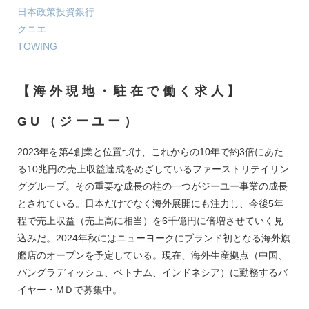
日本政策投資銀行
クニエ
TOWING
【海外現地・駐在で働く求人】
GU（ジーユー）
2023年を第4創業と位置づけ、これからの10年で約3倍にあた
る10兆円の売上収益達成をめざしているファーストリテイリン
ググループ。その重要な成長の柱の一つがジーユー事業の成長
とされている。日本だけでなく海外展開にも注力し、今後5年
程で売上収益（売上高に相当）を6千億円に倍増させていく見
込みだ。2024年秋にはニューヨークにブランド初となる海外旗
艦店のオープンを予定している。現在、海外生産拠点（中国、
バングラディッシュ、ベトナム、インドネシア）に勤務するバ
イヤー・MＤで募集中。