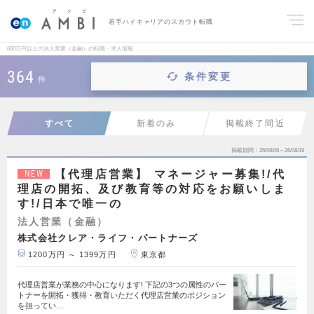
若手ハイキャリアのスカウト転職
600万円以上の法人営業（金融）の転職・求人情報
364
条件変更
件
すべて
新着のみ
掲載終了間近
掲載期間
26/08/06～26/08/19
【代理店営業】 マネージャー募集!/代
NEW
理店の開拓、及び教育等の対応をお願いしま
す!/日本で唯一の
法人営業（金融）
株式会社クレア・ライフ・パートナーズ
1200万円 ～ 1399万円
東京都
代理店営業が業務の中心になります! 下記の3つの属性のパー
トナーを開拓・獲得・教育いただく代理店営業のポジション
を担ってい…