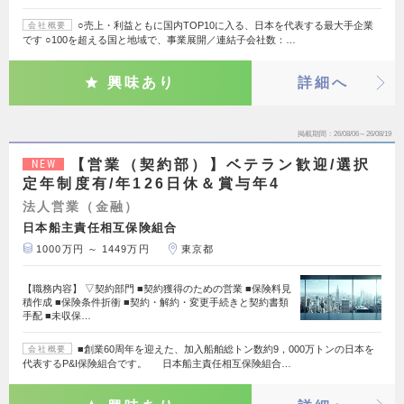
○売上・利益ともに国内TOP10に入る、日本を代表する最大手企業
会社概要
です ○100を超える国と地域で、事業展開／連結子会社数：…
興味あり
詳細へ
掲載期間
26/08/06～26/08/19
【営業（契約部）】ベテラン歓迎/選択
NEW
定年制度有/年126日休＆賞与年4
法人営業（金融）
日本船主責任相互保険組合
1000万円 ～ 1449万円
東京都
【職務内容】 ▽契約部門 ■契約獲得のための営業 ■保険料見
積作成 ■保険条件折衝 ■契約・解約・変更手続きと契約書類
手配 ■未収保…
■創業60周年を迎えた、加入船舶総トン数約9，000万トンの日本を
会社概要
代表するP&I保険組合です。 日本船主責任相互保険組合…