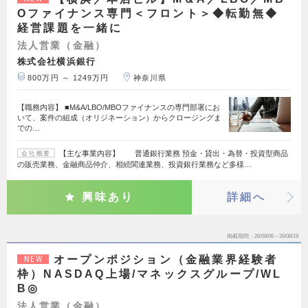
Oファイナンス専門＜フロント＞◆転勤無◆
経営課題を一緒に
法人営業（金融）
株式会社横浜銀行
800万円 ～ 1249万円
神奈川県
【職務内容】 ■M&A/LBO/MBOファイナンスの専門部署にお
いて、案件の組成（オリジネーション）からクロージングま
での…
【主な事業内容】 普通銀行業務 預金・貸出・為替・投資型商品
会社概要
の販売業務、金融商品仲介、相続関連業務、投資銀行業務など多様…
興味あり
詳細へ
掲載期間
26/08/06～26/08/19
オープンポジション（金融業界経験者
NEW
枠）NASDAQ上場/マネックスグループ/WL
B◎
法人営業（金融）