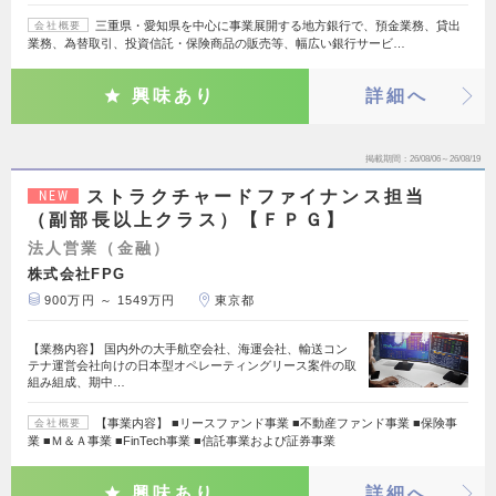
三重県・愛知県を中心に事業展開する地方銀行で、預金業務、貸出
会社概要
業務、為替取引、投資信託・保険商品の販売等、幅広い銀行サービ…
興味あり
詳細へ
掲載期間
26/08/06～26/08/19
ストラクチャードファイナンス担当
NEW
（副部長以上クラス）【ＦＰＧ】
法人営業（金融）
株式会社FPG
900万円 ～ 1549万円
東京都
【業務内容】 国内外の大手航空会社、海運会社、輸送コン
テナ運営会社向けの日本型オペレーティングリース案件の取
組み組成、期中…
【事業内容】 ■リースファンド事業 ■不動産ファンド事業 ■保険事
会社概要
業 ■Ｍ＆Ａ事業 ■FinTech事業 ■信託事業および証券事業
興味あり
詳細へ