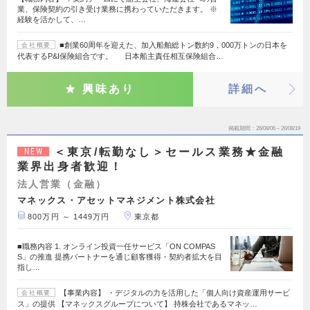
業、保険契約の引き受け業務に携わっていただきます。 ※
経験を活かして、…
■創業60周年を迎えた、加入船舶総トン数約9，000万トンの日本を
会社概要
代表するP&I保険組合です。 日本船主責任相互保険組合…
興味あり
詳細へ
掲載期間
26/08/06～26/08/19
＜東京/転勤なし＞セールス業務★金融
NEW
業界出身者歓迎！
法人営業（金融）
マネックス・アセットマネジメント株式会社
800万円 ～ 1449万円
東京都
■職務内容 1. オンライン投資一任サービス「ON COMPAS
S」の推進 提携パートナーを通じ顧客獲得・契約者拡大を目
指し…
【事業内容】 ・デジタルの力を活用した「個人向け資産運用サービ
会社概要
ス」の提供 【マネックスグループについて】 持株会社であるマネッ…