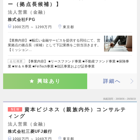
ー（拠点長候補）】
法人営業（金融）
株式会社FPG
1000万円 ～ 1299万円
東京都
【業務内容】 ■幅広い金融サービスを提供する同社にて、営
業拠点の拠点長（候補）として下記業務をご担当頂きます。
【ミッション…
【事業内容】 ■リースファンド事業 ■不動産ファンド事業 ■保険事
会社概要
業 ■Ｍ＆Ａ事業 ■FinTech事業 ■信託事業および証券事業
興味あり
詳細へ
掲載期間
26/08/06～26/08/19
資本ビジネス（親族内外）コンサルテ
NEW
ィング
法人営業（金融）
株式会社三菱UFJ銀行
1000万円 ～ 1049万円
東京都