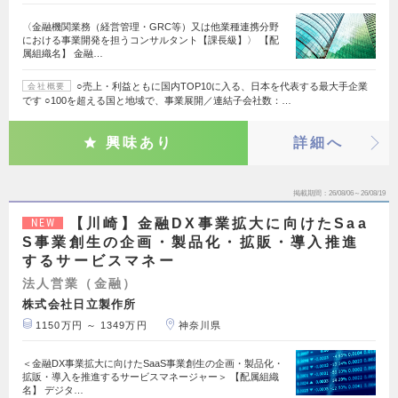
〈金融機関業務（経営管理・GRC等）又は他業種連携分野
における事業開発を担うコンサルタント【課長級】〉 【配
属組織名】 金融…
○売上・利益ともに国内TOP10に入る、日本を代表する最大手企業
会社概要
です ○100を超える国と地域で、事業展開／連結子会社数：…
興味あり
詳細へ
掲載期間
26/08/06～26/08/19
【川崎】金融DX事業拡大に向けたSaa
NEW
S事業創生の企画・製品化・拡販・導入推進
するサービスマネー
法人営業（金融）
株式会社日立製作所
1150万円 ～ 1349万円
神奈川県
＜金融DX事業拡大に向けたSaaS事業創生の企画・製品化・
拡販・導入を推進するサービスマネージャー＞ 【配属組織
名】 デジタ…