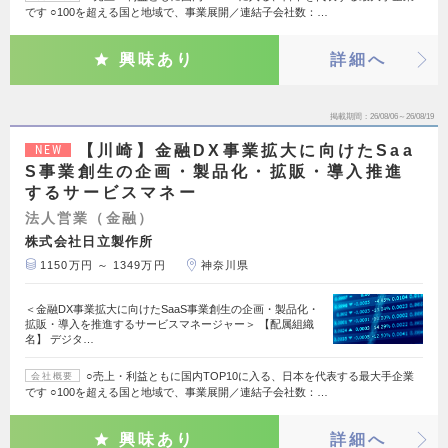
です ○100を超える国と地域で、事業展開／連結子会社数：…
興味あり
詳細へ
掲載期間
26/08/06～26/08/19
【川崎】金融DX事業拡大に向けたSaa
NEW
S事業創生の企画・製品化・拡販・導入推進
するサービスマネー
法人営業（金融）
株式会社日立製作所
1150万円 ～ 1349万円
神奈川県
＜金融DX事業拡大に向けたSaaS事業創生の企画・製品化・
拡販・導入を推進するサービスマネージャー＞ 【配属組織
名】 デジタ…
○売上・利益ともに国内TOP10に入る、日本を代表する最大手企業
会社概要
です ○100を超える国と地域で、事業展開／連結子会社数：…
興味あり
詳細へ