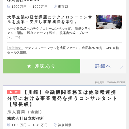
1200万円 ～ 1999万円
東京都
大手企業の経営課題にテクノロジーコンサ
ルを提案・受注し事業成長を牽引。
大手企業CxOへのテクノロジーコンサル提案。 新規クライ
アント開拓。 既存アカウント深耕。 提案書作成・プレゼ
ン。 パイ…
テクノロジーコンサル急成長ファーム。成長率250%超。CEO直轄
会社概要
セールス組織。
興味あり
詳細へ
掲載期間
26/08/06～26/08/19
【川崎】金融機関業務又は他業種連携
NEW
分野における事業開発を担うコンサルタント
【課長級】
法人営業（金融）
株式会社日立製作所
1150万円 ～ 1349万円
神奈川県