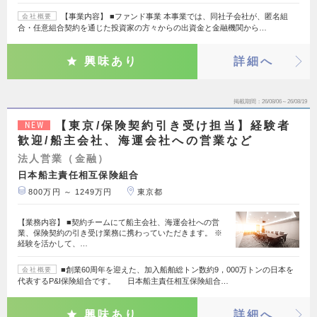
【事業内容】 ■ファンド事業 本事業では、同社子会社が、匿名組
会社概要
合・任意組合契約を通じた投資家の方々からの出資金と金融機関から…
興味あり
詳細へ
掲載期間
26/08/06～26/08/19
【東京/保険契約引き受け担当】経験者
NEW
歓迎/船主会社、海運会社への営業など
法人営業（金融）
日本船主責任相互保険組合
800万円 ～ 1249万円
東京都
【業務内容】 ■契約チームにて船主会社、海運会社への営
業、保険契約の引き受け業務に携わっていただきます。 ※
経験を活かして、…
■創業60周年を迎えた、加入船舶総トン数約9，000万トンの日本を
会社概要
代表するP&I保険組合です。 日本船主責任相互保険組合…
興味あり
詳細へ