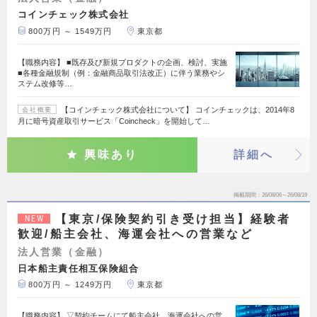
コインチェック株式会社
800万円 ～ 1549万円
東京都
【職務内容】 ■既存及び新規プロダクトの企画、検討、実施
■各種金融規制（例：金融商品取引法改正）に伴う業務やシ
ステム改修等…
【コインチェック株式会社について】 コインチェックは、2014年8
会社概要
月に暗号資産取引サービス「Coincheck」を開始して…
興味あり
詳細へ
掲載期間
26/08/06～26/08/19
【東京/保険契約引き受け担当】経験者
NEW
歓迎/船主会社、海運会社への営業など
法人営業（金融）
日本船主責任相互保険組合
800万円 ～ 1249万円
東京都
【職務内容】 ▽契約チームにて船主会社、海運会社への営