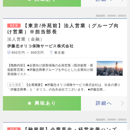
掲載期間
26/08/06～26/08/19
【東京/外苑前】法人営業（グループ向
NEW
け営業）※担当部長
法人営業（金融）
伊藤忠オリコ保険サービス株式会社
850万円 ～ 999万円
東京都
【職務内容】 ■企業向け損害保険の企画営業（既存顧客・新
規顧客営業） ■伊藤忠商事グループを中心とした企業向け損
害保険リスク…
【企業概要】 ■伊藤忠オリコ保険サービス株式会社は、社名の通り
会社概要
「伊藤忠商事」と「オリコ」の合弁会社でございます。 ■伊藤忠商…
興味あり
詳細へ
掲載期間
26/08/06～26/08/19
【融資部】企業再生・経営改善ハンズ
NEW