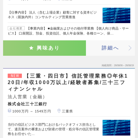
【仕事内容】 法人（含む上場企業）顧客に対する資本ビジ
ネス（親族内外）コンサルティング営業推進
【事業内容】 ■金融業およびその他付帯業務 【個人向け商品・サー
会社概要
ビス】 口座開設、預金、投資信託、個人年金保険、各種ローン、保…
興味あり
詳細へ
掲載期間
26/08/06～26/08/19
【三重・四日市】信託管理業務◎年休1
NEW
20日/年収1000万以上/経験者募集/三十三フ
ィナンシャル
法人営業（金融）
株式会社三十三銀行
1000万円 ～ 1549万円
三重県
当行の信託ビジネス部門におけるバックオフィス担当とし
て、遺言案件の審査および財産の管理・処分等の信託管理業
務をお任せいた…