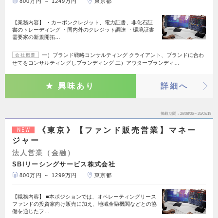
800万円 ～ 1249万円
東京都
【業務内容】 ・カーボンクレジット、電力証書、非化石証
書のトレーディング ・国内外のクレジット調達 ・環境証書
需要家の新規開拓…
一）ブランド戦略コンサルティング クライアント、ブランドに合わ
会社概要
せてをコンサルティングしブランディング 二）アウターブランディ…
興味あり
詳細へ
掲載期間
26/08/06～26/08/19
《東京》【ファンド販売営業】マネー
NEW
ジャー
法人営業（金融）
SBIリーシングサービス株式会社
800万円 ～ 1299万円
東京都
【職務内容】 ■本ポジションでは、オペレーティングリース
ファンドの投資家向け販売に加え、地域金融機関などとの協
働を通じたフ…