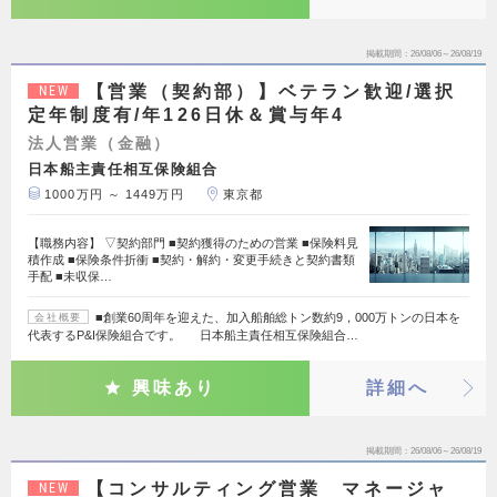
掲載期間
26/08/06～26/08/19
【営業（契約部）】ベテラン歓迎/選択
NEW
定年制度有/年126日休＆賞与年4
法人営業（金融）
日本船主責任相互保険組合
1000万円 ～ 1449万円
東京都
【職務内容】 ▽契約部門 ■契約獲得のための営業 ■保険料見
積作成 ■保険条件折衝 ■契約・解約・変更手続きと契約書類
手配 ■未収保…
■創業60周年を迎えた、加入船舶総トン数約9，000万トンの日本を
会社概要
代表するP&I保険組合です。 日本船主責任相互保険組合…
興味あり
詳細へ
掲載期間
26/08/06～26/08/19
【コンサルティング営業 マネージャ
NEW