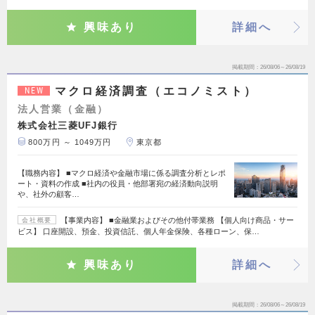
興味あり
詳細へ
掲載期間
26/08/06～26/08/19
マクロ経済調査（エコノミスト）
NEW
法人営業（金融）
株式会社三菱UFJ銀行
800万円 ～ 1049万円
東京都
【職務内容】 ■マクロ経済や金融市場に係る調査分析とレポ
ート・資料の作成 ■社内の役員・他部署宛の経済動向説明
や、社外の顧客…
【事業内容】 ■金融業およびその他付帯業務 【個人向け商品・サー
会社概要
ビス】 口座開設、預金、投資信託、個人年金保険、各種ローン、保…
興味あり
詳細へ
掲載期間
26/08/06～26/08/19