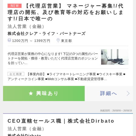
【代理店営業】 マネージャー募集!/代
NEW
理店の開拓、及び教育等の対応をお願いしま
す!/日本で唯一の
法人営業（金融）
株式会社クレア・ライフ・パートナーズ
1200万円 ～ 1399万円
東京都
代理店営業が業務の中心になります! 下記の3つの属性のパー
トナーを開拓・獲得・教育いただく代理店営業のポジション
を担ってい…
【事業内容】 ■ライフマネートレーニング事業 ■ウイスキー事業 ■
会社概要
アンティークコイン事業 ■Webコンサル事業 ■不動産賃貸管理事…
興味あり
詳細へ
掲載期間
26/08/06～26/08/19
CEO直轄セールス職｜株式会社Dirbato
法人営業（金融）
株式会社Dirbato