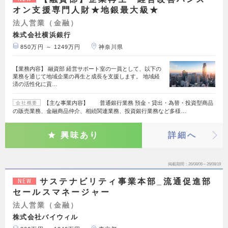
オン支援専門人財★地銀最大級★
法人営業（金融）
株式会社横浜銀行
850万円 ～ 1249万円
神奈川県
【業務内容】 融資部 経営サポート室の一員として、以下の
業務を通じて地域企業の再生と成長を支援します。 地域経
済の活性化に貢…
【主な事業内容】 普通銀行業務 預金・貸出・為替・投資型商品
会社概要
の販売業務、金融商品仲介、相続関連業務、投資銀行業務など多様…
興味あり
詳細へ
掲載期間
26/08/06～26/08/19
サステナビリティ事業本部_流通促進部
NEW
セールスマネージャー
法人営業（金融）
株式会社バイウィル