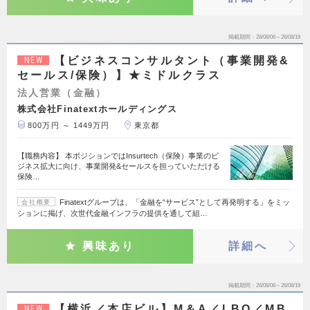
掲載期間
26/08/06～26/08/19
【ビジネスコンサルタント（事業開発&
NEW
セールス/保険）】★ミドルクラス
法人営業（金融）
株式会社Finatextホールディングス
800万円 ～ 1449万円
東京都
【職務内容】 本ポジションではInsurtech（保険）事業のビ
ジネス拡大に向け、事業開発&セールスを担っていただける
保険…
Finatextグループは、「金融を“サービス”として再発明する」をミッ
会社概要
ションに掲げ、次世代金融インフラの提供を通して組…
興味あり
詳細へ
掲載期間
26/08/06～26/08/19
【横浜／本店ビル】M＆A／LBO／MB
NEW