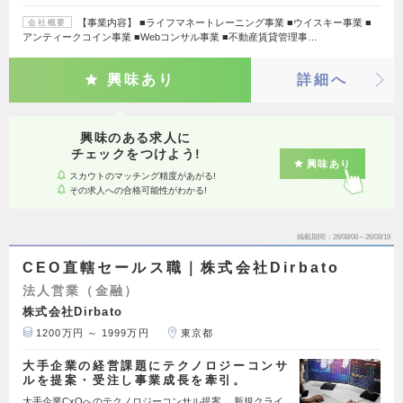
【事業内容】 ■ライフマネートレーニング事業 ■ウイスキー事業 ■
会社概要
アンティークコイン事業 ■Webコンサル事業 ■不動産賃貸管理事…
興味あり
詳細へ
興味のある求人に
チェックをつけよう!
興味あり
スカウトのマッチング精度があがる!
その求人への合格可能性がわかる!
掲載期間
26/08/06～26/08/19
CEO直轄セールス職｜株式会社Dirbato
法人営業（金融）
株式会社Dirbato
1200万円 ～ 1999万円
東京都
大手企業の経営課題にテクノロジーコンサ
ルを提案・受注し事業成長を牽引。
大手企業CxOへのテクノロジーコンサル提案。 新規クライ