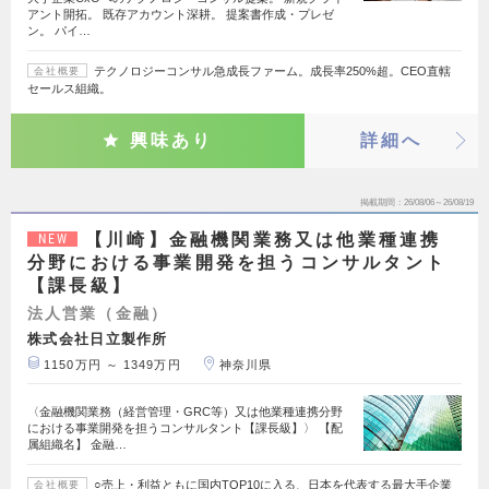
アント開拓。 既存アカウント深耕。 提案書作成・プレゼ
ン。 パイ…
テクノロジーコンサル急成長ファーム。成長率250%超。CEO直轄
会社概要
セールス組織。
興味あり
詳細へ
掲載期間
26/08/06～26/08/19
【川崎】金融機関業務又は他業種連携
NEW
分野における事業開発を担うコンサルタント
【課長級】
法人営業（金融）
株式会社日立製作所
1150万円 ～ 1349万円
神奈川県
〈金融機関業務（経営管理・GRC等）又は他業種連携分野
における事業開発を担うコンサルタント【課長級】〉 【配
属組織名】 金融…
○売上・利益ともに国内TOP10に入る、日本を代表する最大手企業
会社概要