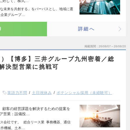
に対して、株式…
な未来を共創する」をパーパスとし、地域に選
上企業グループ…
り
詳細へ
掲載期間
26/08/07～26/08/20
ス）【博多】三井グループ九州密着／総
解決型営業に挑戦可
英語力不問
土日祝休み
ポテンシャル採用（未経験可）
、顧客の経営課題を解決するための提案を
リア営業：設備投…
ス会社です。 総合リース業 事務機器、通信
工作機械、土木…