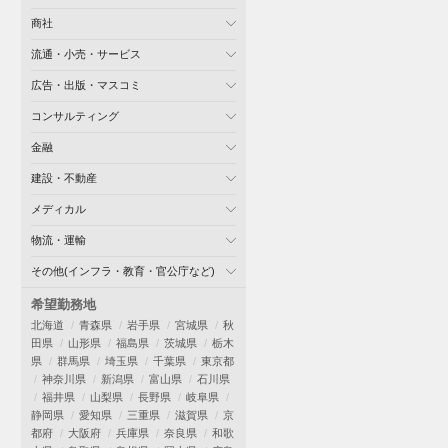
商社
流通・小売・サービス
広告・出版・マスコミ
コンサルティング
金融
建設・不動産
メディカル
物流・運輸
その他(インフラ・教育・官公庁など)
希望勤務地
北海道
青森県
岩手県
宮城県
秋
田県
山形県
福島県
茨城県
栃木
県
群馬県
埼玉県
千葉県
東京都
神奈川県
新潟県
富山県
石川県
福井県
山梨県
長野県
岐阜県
静岡県
愛知県
三重県
滋賀県
京
都府
大阪府
兵庫県
奈良県
和歌