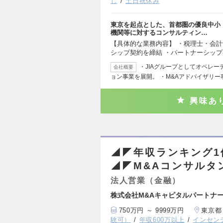
し
土日祝休み
東京を起点とした、首都圏の優良中小
機関等に対するコンサルティン…
【具体的な業務内容】 ・税理士・会
シップ契約を締結 ・パートナーシッ
・JIAグループとしてオペレ
会社概要
ョン事業を展開。 ・M&Aアドバイザリー
興味あ
◢◤年収ランキング1
◢◤M&Aコンサルタ
法人営業（金融）
株式会社M&Aキャピタルパートナ
750万円 ～ 9999万円
東京都
験可）
年収600万以上
インセン