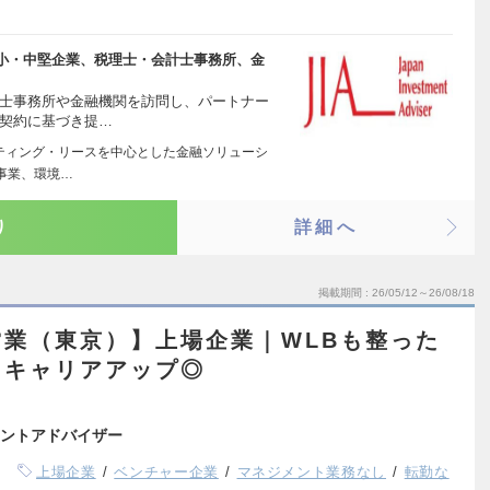
小・中堅企業、税理士・会計士事務所、金
計士事務所や金融機関を訪問し、パートナー
プ契約に基づき提…
ーティング・リースを中心とした金融ソリューシ
事業、環境…
り
詳細へ
掲載期間
26/05/12～26/08/18
業（東京）】上場企業｜WLBも整った
てキャリアアップ◎
ントアドバイザー
上場企業
ベンチャー企業
マネジメント業務なし
転勤な