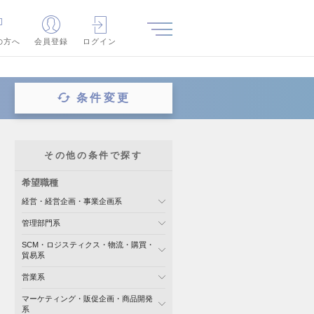
の方へ
会員登録
ログイン
条件変更
その他の条件で探す
希望職種
経営・経営企画・事業企画系
管理部門系
SCM・ロジスティクス・物流・購買・
貿易系
営業系
マーケティング・販促企画・商品開発
系