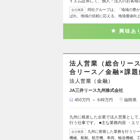
イエム証券にて、個人・法人のお客様
同社グループは、「地域の豊か
会社概要
ばれ、地域の信頼に応える、地域価値向
興味あ
法人営業（総合リー
合リース／金融×課題
法人営業（金融）
JA三井リース九州株式会社
450万円 ～ 649万円
福岡県
九州に根差した企業で法人営業として
行う仕事です。 ■主な業務内容 ・エ
九州に密着した業務を行うリー
会社概要
機械、船舶、航空機、車両、輸送機械、