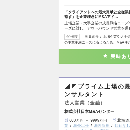
「クライアントへの最大貢献と全従業
指す」を企業理念にM&Aアド…
上場企業・大手企業の成長戦略ニーズ
ーズに対し、アウトバウンド営業を通
・募集背景： 上場企業や大手
会社概要
の事業承継ニーズに応えるため、M&A仲
興味あ
◢◤プライム上場の最
ンサルタント
法人営業（金融）
株式会社日本M&Aセンター
600万円 ～ 9999万円
北海道
業
海外出張
海外折衝
転勤な