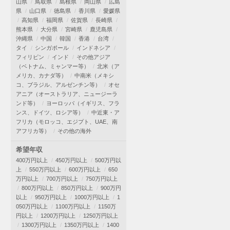
山県
鳥取県
島根県
岡山県
広島
県
山口県
徳島県
香川県
愛媛県
高知県
福岡県
佐賀県
長崎県
熊本県
大分県
宮崎県
鹿児島県
沖縄県
中国
韓国
香港
台湾
タイ
シンガポール
インドネシア
フィリピン
インド
その他アジア
（ベトナム、ミャンマー等）
北米（ア
メリカ、カナダ等）
中南米（メキシ
コ、ブラジル、アルゼンチン等）
オセ
アニア（オーストラリア、ニュージーラ
ンド等）
ヨーロッパ（イギリス、フラ
ンス、ドイツ、ロシア等）
中近東・ア
フリカ（モロッコ、エジプト、UAE、南
アフリカ等）
その他の海外
希望年収
400万円以上
450万円以上
500万円以
上
550万円以上
600万円以上
650
万円以上
700万円以上
750万円以上
800万円以上
850万円以上
900万円
以上
950万円以上
1000万円以上
1
050万円以上
1100万円以上
1150万
円以上
1200万円以上
1250万円以上
1300万円以上
1350万円以上
1400