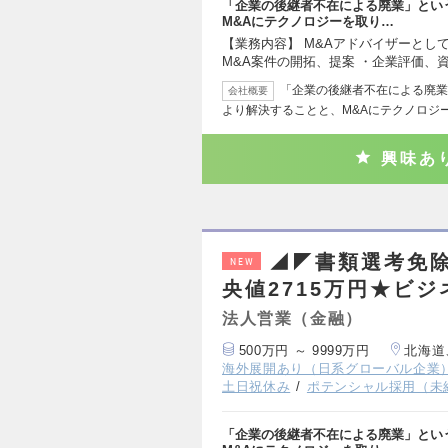
「企業の後継者不在による廃業」とい
M&Aにテクノロジーを取り…
【業務内容】 M&Aアドバイザーとし
M&A案件の開拓、提案 ・企業評価、
「企業の後継者不在による廃業
会社概要
より解決することと、M&Aにテクノロジ
興味あ
◢◤書類選考免除
NEW
央値2715万円★ビ
法人営業（金融）
500万円 ～ 9999万円
北海道
海外展開あり（日系グローバル企業
土日祝休み
ポテンシャル採用（未
「企業の後継者不在による廃業」とい