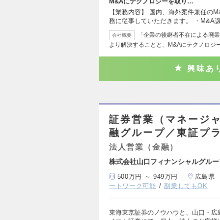
M&Aにテクノロジーを取り…
【業務内容】 国内、海外案件兼任のM
務に従事していただきます。 ・M&A
「企業の後継者不在による廃業
会社概要
より解決することと、M&Aにテクノロジ
興味あ
証券営業（マネージ
融グループ／東証プラ
法人営業（金融）
株式会社山口フィナンシャルグルー
500万円 ～ 949万円
広島県
ートワーク可能
副業してもOK
東海東京証券のノウハウと、山口・広