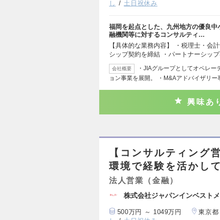
し
土日祝休み
福岡を起点とした、九州地方の優良中
融機関等に対するコンサルティ…
【具体的な業務内容】 ・税理士・会
シップ契約を締結 ・パートナーシッ
・JIAグループとしてオペレ
会社概要
ョン事業を展開。 ・M&Aアドバイザリー
興味あ
【コンサルティング営
環境で経験を活かし
法人営業（金融）
株式会社ジャパンインベストメ
500万円 ～ 1049万円
東京都