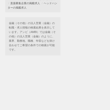
直接募集企業の掲載求人
ヘッドハン
ターの掲載求人
金融（その他）の法人営業（金融）の
転職・求人情報の検索結果を表示して
います。アンビ（AMBI）では金融（そ
の他）の法人営業（金融）のように、
業界、勤務地、職種、年収などを掛け
合わせてご希望の条件での検索が可能
です。