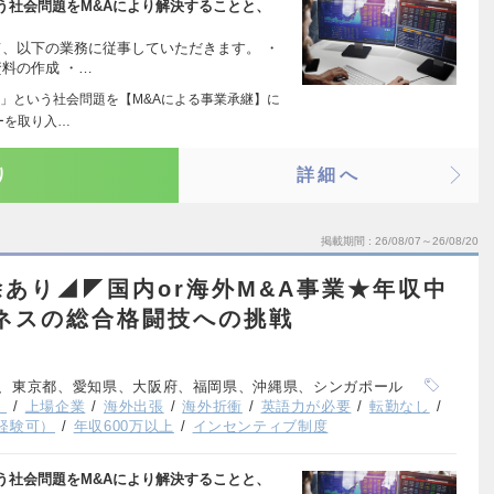
う社会問題をM&Aにより解決することと、
て、以下の業務に従事していただきます。 ・
資料の作成 ・…
」という社会問題を【M&Aによる事業承継】に
ーを取り入…
り
詳細へ
掲載期間
26/08/07～26/08/20
あり◢◤国内or海外M&A事業★年収中
ジネスの総合格闘技への挑戦
、東京都、愛知県、大阪府、福岡県、沖縄県、シンガポール
）
上場企業
海外出張
海外折衝
英語力が必要
転勤なし
経験可）
年収600万以上
インセンティブ制度
う社会問題をM&Aにより解決することと、