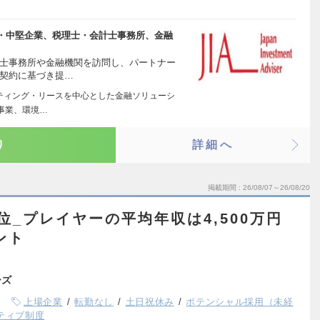
・中堅企業、税理士・会計士事務所、金融
計士事務所や金融機関を訪問し、パートナー
プ契約に基づき提…
ーティング・リースを中心とした金融ソリューシ
事業、環境…
り
詳細へ
掲載期間
26/08/07～26/08/20
位_プレイヤーの平均年収は4,500万円
ント
ーズ
上場企業
転勤なし
土日祝休み
ポテンシャル採用（未経
ティブ制度