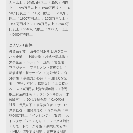
万円以上
1450万円以上
1500万円以
上
1550万円以上
1600万円以上
16
50万円以上
1700万円以上
1750万円
以上
1800万円以上
1850万円以上
1900万円以上
1950万円以上
2000万
円以上
2500万円以上
3000万円以上
5000万円以上
こだわり条件
外資系企業
海外展開あり(日系グロー
バル企業)
上場企業
株式公開準備
大手企業
ベンチャー企業
管理職・
マネジャー
マネジメント業務なし
新規事業・新サービス
海外出張
海
外折衝
英語力が必要
中国語力が必
要
英語力不問
転勤なし
土日祝休
み
3,000万円以上資金調達済
1億円
以上資金調達済
ポテンシャル採用（未
経験可）
20代役員在籍
CxO候補
社長・役員直下
事業責任者
サービ
ス責任者
開発責任者
海外転勤
年
収600万以上
インセンティブ制度
ス
トックオプションあり
フレックス勤務
リモートワーク可能
副業してもOK
MBA・留学支援制度
育児支援制度