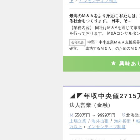
上
インセンティブ制度
最高のＭ＆Ａをより身近に 私たちは
る社会をつくります。 日本、そ…
【業務内容】 同社はM＆Aを通じて
を行っております。 M&Aコンサルタ
中堅・中小企業Ｍ＆Ａ支援業界
会社概要
確立。 「成功するＭ＆Ａ」のためのＭ＆
興味あ
◢◤年収中央値271
法人営業（金融）
550万円 ～ 9999万円
北海道
上場企業
海外出張
海外折衝
万以上
インセンティブ制度