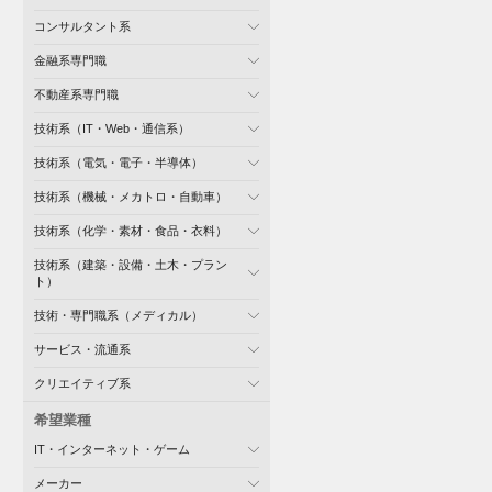
コンサルタント系
金融系専門職
不動産系専門職
技術系（IT・Web・通信系）
技術系（電気・電子・半導体）
技術系（機械・メカトロ・自動車）
技術系（化学・素材・食品・衣料）
技術系（建築・設備・土木・プラン
ト）
技術・専門職系（メディカル）
サービス・流通系
クリエイティブ系
希望業種
IT・インターネット・ゲーム
メーカー