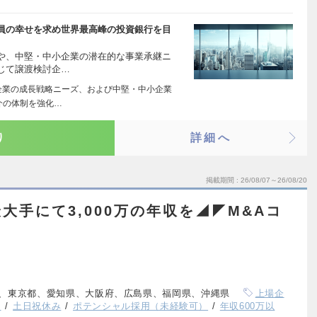
員の幸せを求め世界最高峰の投資銀行を目
や、中堅・中小企業の潜在的な事業承継ニ
じて譲渡検討企…
企業の成長戦略ニーズ、および中堅・中小企業
介の体制を強化…
り
詳細へ
掲載期間
26/08/07～26/08/20
大手にて3,000万の年収を◢◤M&Aコ
、東京都、愛知県、大阪府、広島県、福岡県、沖縄県
上場企
し
土日祝休み
ポテンシャル採用（未経験可）
年収600万以