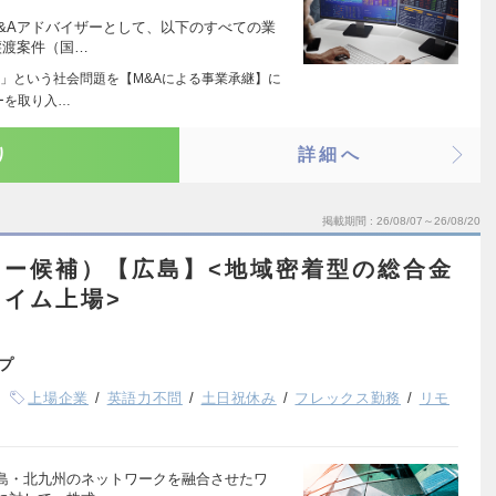
&Aアドバイザーとして、以下のすべての業
譲渡案件（国…
」という社会問題を【M&Aによる事業承継】に
ーを取り入…
り
詳細へ
掲載期間
26/08/07～26/08/20
ャー候補）【広島】<地域密着型の総合金
イム上場>
プ
上場企業
英語力不問
土日祝休み
フレックス勤務
リモ
島・北九州のネットワークを融合させたワ