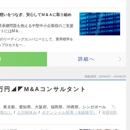
、想いをつなぎ、安心してＭ＆Ａに取り組め
事業承継問題を抱える中堅中小企業様のご支援
ントにはM＆…
のリーディングカンパニーとして、業界標準を
Ａプロセスを一…
り
詳細へ
掲載期間
26/08/07～26/08/20
5万円◢◤M&Aコンサルタント
、東京都、愛知県、大阪府、福岡県、沖縄県、シンガポール
転勤なし
土日祝休み
ポテンシャル採用（未経験可）
年収600