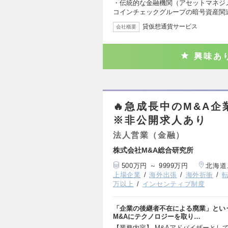
・伝統的な金融機関（アセットマネジ
コインチェックグループの暗号資産関
貸仮想通貨サービス
会社概要
興味あ
🔥急成長中のM&A
※非公開求人あり
法人営業（金融）
株式会社M&A総合研究所
500万円 ～ 9999万円
北海道
上場企業
海外出張
海外折衝
万以上
インセンティブ制度
「企業の後継者不在による廃業」とい
M&Aにテクノロジーを取り…
【業務内容】 M&Aアドバイザーとし