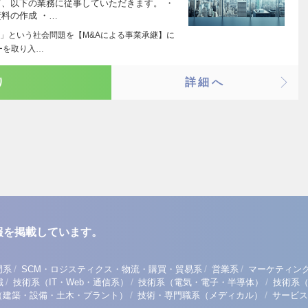
て、以下の業務に従事していただきます。 ・
資料の作成 ・…
」という社会問題を【M&Aによる事業承継】に
ーを取り入…
り
詳細へ
報を掲載しています。
/
/
/
門系
SCM・ロジスティクス・物流・購買・貿易系
営業系
マーケティン
/
/
/
職
技術系（IT・Web・通信系）
技術系（電気・電子・半導体）
技術系
/
/
（建築・設備・土木・プラント）
技術・専門職系（メディカル）
サービス