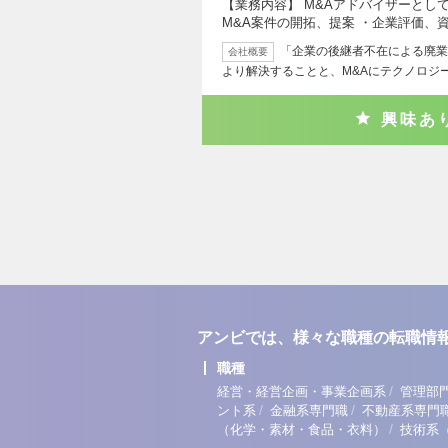
【業務内容】 M&Aアドバイザーとし
M&A案件の開拓、提案 ・企業評価、
「企業の後継者不在による廃業
会社概要
より解決することと、M&Aにテクノロジ
興味あ
アンビでは、様々な職種の転職情
職種
/
経営・経営企画・事業企画系
管理部
/
/
ント系
金融系専門職
不動産系専門
/
（化学・素材・食品・衣料）
技術系