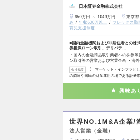
日本証券金融株式会社
650万円 ～ 1049万円
東京都
み
年収600万以上
フレックス勤
育児支援制度
■国内金融機関および非居住者との株
券担保ローン取引、デリバテ…
・国内の金融商品取引業者への株券等
ン取引等の営業および営業企画 ・海
【 マーケット・インフラとし
会社概要
の調達や国民の財産運用の場である証券市
興味あ
世界NO.1M&A企業/
法人営業（金融）