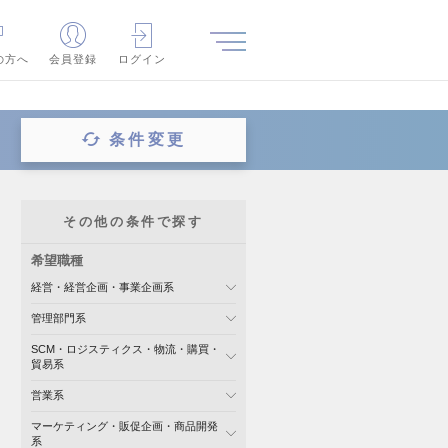
の方へ
会員登録
ログイン
条件変更
その他の条件で探す
希望職種
経営・経営企画・事業企画系
管理部門系
SCM・ロジスティクス・物流・購買・
貿易系
営業系
マーケティング・販促企画・商品開発
系