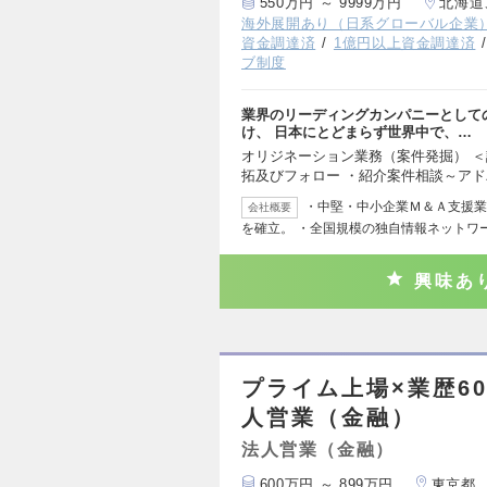
550万円 ～ 9999万円
北海道
海外展開あり（日系グローバル企業
資金調達済
1億円以上資金調達済
ブ制度
業界のリーディングカンパニーとして
け、 日本にとどまらず世界中で、…
オリジネーション業務（案件発掘） ＜
拓及びフォロー ・紹介案件相談～ア
・中堅・中小企業Ｍ＆Ａ支援業
会社概要
を確立。 ・全国規模の独自情報ネットワ
興味あ
プライム上場×業歴6
人営業（金融）
法人営業（金融）
600万円 ～ 899万円
東京都