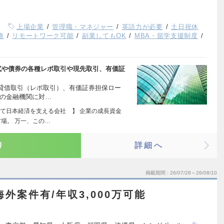
上場企業
管理職・マネジャー
英語力が必要
土日祝休
務
リモートワーク可能
副業してもOK
MBA・留学支援制度
式や債券の各種レポ取引や現先取引、有価証
貸借取引（レポ取引）、有価証券担保ロー
外の金融機関に対…
て日本経済を支える会社 】 企業の成長資金
場。 万一、この…
り
詳細へ
掲載期間
26/07/28～26/08/10
海外案件有/年収3,000万可能