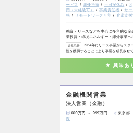
ービス
海外折衝
土日祝休み
3
用（未経験可）
事業責任者
サー
務
リモートワーク可能
育児支援
融資・リースなどを中心に多角的な金
業投資・環境エネルギー・海外事業へ
1964年にリース事業からス
会社概要
性を獲得することにより事業を成長させ
興味あ
金融機関営業
法人営業（金融）
600万円 ～ 999万円
東京都
度