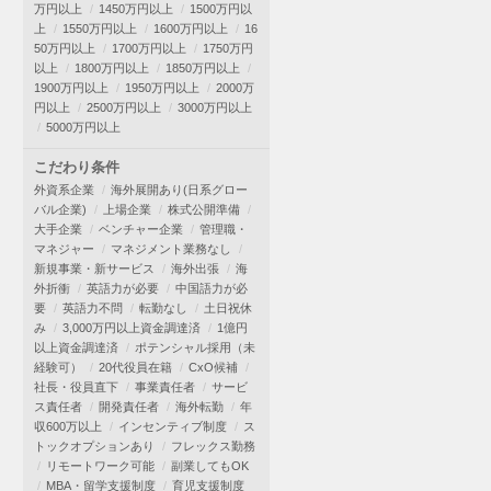
万円以上
1450万円以上
1500万円以
上
1550万円以上
1600万円以上
16
50万円以上
1700万円以上
1750万円
以上
1800万円以上
1850万円以上
1900万円以上
1950万円以上
2000万
円以上
2500万円以上
3000万円以上
5000万円以上
こだわり条件
外資系企業
海外展開あり(日系グロー
バル企業)
上場企業
株式公開準備
大手企業
ベンチャー企業
管理職・
マネジャー
マネジメント業務なし
新規事業・新サービス
海外出張
海
外折衝
英語力が必要
中国語力が必
要
英語力不問
転勤なし
土日祝休
み
3,000万円以上資金調達済
1億円
以上資金調達済
ポテンシャル採用（未
経験可）
20代役員在籍
CxO候補
社長・役員直下
事業責任者
サービ
ス責任者
開発責任者
海外転勤
年
収600万以上
インセンティブ制度
ス
トックオプションあり
フレックス勤務
リモートワーク可能
副業してもOK
MBA・留学支援制度
育児支援制度