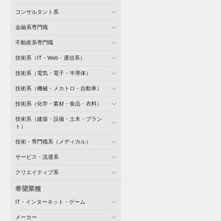
コンサルタント系
金融系専門職
不動産系専門職
技術系（IT・Web・通信系）
技術系（電気・電子・半導体）
技術系（機械・メカトロ・自動車）
技術系（化学・素材・食品・衣料）
技術系（建築・設備・土木・プラン
ト）
技術・専門職系（メディカル）
サービス・流通系
クリエイティブ系
希望業種
IT・インターネット・ゲーム
メーカー