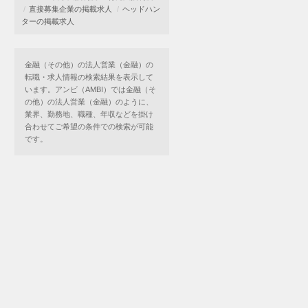
直接募集企業の掲載求人
ヘッドハン
ターの掲載求人
金融（その他）の法人営業（金融）の
転職・求人情報の検索結果を表示して
います。アンビ（AMBI）では金融（そ
の他）の法人営業（金融）のように、
業界、勤務地、職種、年収などを掛け
合わせてご希望の条件での検索が可能
です。