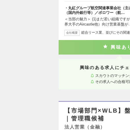
・丸紅グループ航空関連事業会社（主
（国内外銀行等）／ボロワー（航…
＜当部の魅力＞ (1)まだ若い組織で
界大手のAircastle他）向け営業基盤が
総合リース業、並びにその関連
会社概要
興味あ
興味のある求人にチェ
スカウトのマッチン
その求人への合格可
【市場部門×WLB】
｜管理職候補
法人営業（金融）