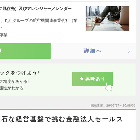
に既存先）及びアレンジャー／レンダー
すが、丸紅グループの航空機関連事業会社（業
…
事業
り
詳細へ
ックをつけよう!
興味あり
グ精度があがる!
能性がわかる!
掲載期間
26/07/27～26/08/09
盤石な経営基盤で挑む金融法人セールス