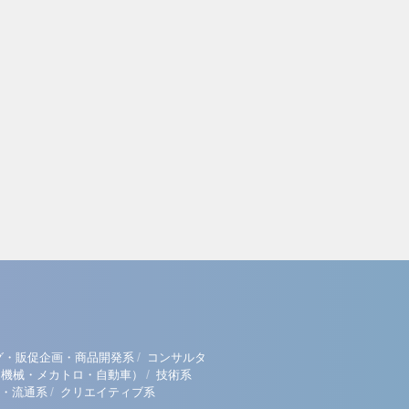
/
グ・販促企画・商品開発系
コンサルタ
/
（機械・メカトロ・自動車）
技術系
/
・流通系
クリエイティブ系