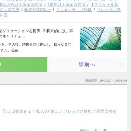
,000万円以上資金調達済
1億円以上資金調達済
ポテンシャル採
ビス責任者
年収600万以上
インセンティブ制度
フレックス勤
制度
融ソリューションを提供 ※将来的には、事
のキャリチェ…
タート。その後、隣接分野に進出し、様々な専門
てきた。現在…
り
詳細へ
掲載期間
26/07/27～26/08/09
土日祝休み
年収600万以上
フレックス勤務
育児支援制