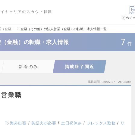
ハイキャリアのスカウト転職
初めて
業（金融）
金融（その他）の法人営業（金融）の転職・求人情報一覧
7
業（金融）の転職・求人情報
件
新着のみ
掲載終了間近
掲載期間
26/07/27～26/08/09
｜営業職
海外出張
英語力が必要
土日祝休み
フレックス勤務
リ