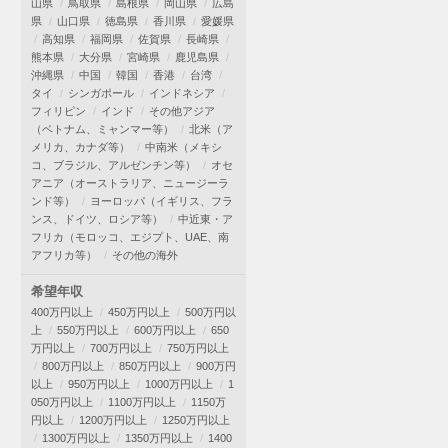
山県
鳥取県
島根県
岡山県
広島
県
山口県
徳島県
香川県
愛媛県
高知県
福岡県
佐賀県
長崎県
熊本県
大分県
宮崎県
鹿児島県
沖縄県
中国
韓国
香港
台湾
タイ
シンガポール
インドネシア
フィリピン
インド
その他アジア
（ベトナム、ミャンマー等）
北米（ア
メリカ、カナダ等）
中南米（メキシ
コ、ブラジル、アルゼンチン等）
オセ
アニア（オーストラリア、ニュージーラ
ンド等）
ヨーロッパ（イギリス、フラ
ンス、ドイツ、ロシア等）
中近東・ア
フリカ（モロッコ、エジプト、UAE、南
アフリカ等）
その他の海外
希望年収
400万円以上
450万円以上
500万円以
上
550万円以上
600万円以上
650
万円以上
700万円以上
750万円以上
800万円以上
850万円以上
900万円
以上
950万円以上
1000万円以上
1
050万円以上
1100万円以上
1150万
円以上
1200万円以上
1250万円以上
1300万円以上
1350万円以上
1400