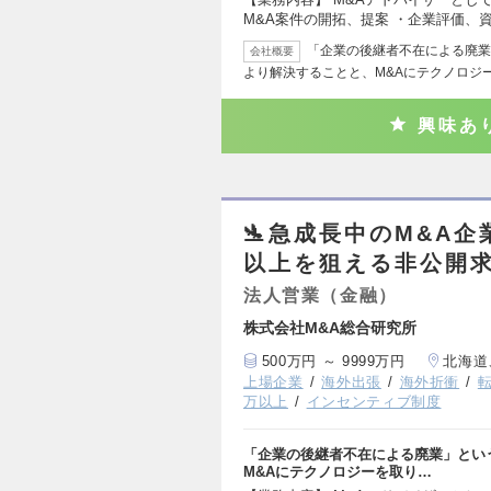
M&A案件の開拓、提案 ・企業評価、
「企業の後継者不在による廃業
会社概要
より解決することと、M&Aにテクノロジ
興味あ
🛬急成長中のM&A企
以上を狙える非公開求
法人営業（金融）
株式会社M&A総合研究所
500万円 ～ 9999万円
北海道
上場企業
海外出張
海外折衝
万以上
インセンティブ制度
「企業の後継者不在による廃業」とい
M&Aにテクノロジーを取り…