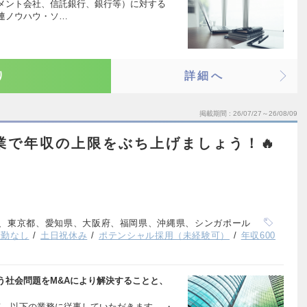
メント会社、信託銀行、銀行等）に対する
連ノウハウ・ソ…
り
詳細へ
掲載期間
26/07/27～26/08/09
企業で年収の上限をぶち上げましょう！🔥
、東京都、愛知県、大阪府、福岡県、沖縄県、シンガポール
転勤なし
土日祝休み
ポテンシャル採用（未経験可）
年収600
う社会問題をM&Aにより解決することと、
て、以下の業務に従事していただきます。 ・