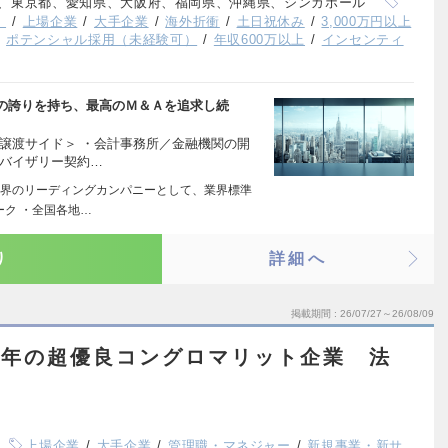
、東京都、愛知県、大阪府、福岡県、沖縄県、シンガポール
）
上場企業
大手企業
海外折衝
土日祝休み
3,000万円以上
ポテンシャル採用（未経験可）
年収600万以上
インセンティ
の誇りを持ち、最高のＭ＆Ａを追求し続
譲渡サイド＞ ・会計事務所／金融機関の開
ドバイザリー契約…
界のリーディングカンパニーとして、業界標準
ーク ・全国各地…
り
詳細へ
掲載期間
26/07/27～26/08/09
0年の超優良コングロマリット企業 法
上場企業
大手企業
管理職・マネジャー
新規事業・新サ