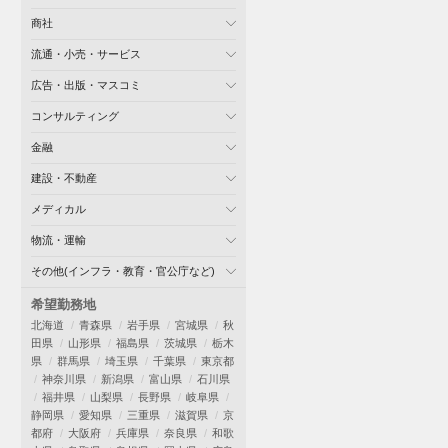
商社
流通・小売・サービス
広告・出版・マスコミ
コンサルティング
金融
建設・不動産
メディカル
物流・運輸
その他(インフラ・教育・官公庁など)
希望勤務地
北海道
青森県
岩手県
宮城県
秋
田県
山形県
福島県
茨城県
栃木
県
群馬県
埼玉県
千葉県
東京都
神奈川県
新潟県
富山県
石川県
福井県
山梨県
長野県
岐阜県
静岡県
愛知県
三重県
滋賀県
京
都府
大阪府
兵庫県
奈良県
和歌