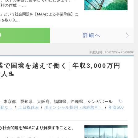
資料の作成 ・…
」という社会問題を【M&Aによる事業承継】に
ーを取り入…
り
詳細へ
掲載期間
26/07/27～26/08/09
業で国境を越えて働く│年収3,000万円
人🛬
、東京都、愛知県、大阪府、福岡県、沖縄県、シンガポール
転勤なし
土日祝休み
ポテンシャル採用（未経験可）
年収600
う社会問題をM&Aにより解決することと、