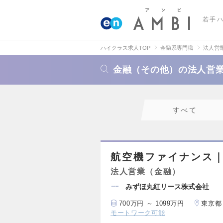
若手
ハイクラス求人TOP
金融系専門職
法人営
金融（その他）の法人営
すべて
航空機ファイナンス
法人営業（金融）
みずほ丸紅リース株式会社
700万円 ～ 1099万円
東京都
モートワーク可能