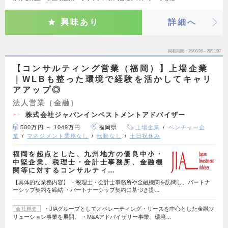
興味あり
詳細へ
掲載期間
26/06/26～26/11/07
【コンサルティング営業（福岡）】上場企業
｜WLBも整った環境で経験を活かしてキャリ
アアップ◎
法人営業（金融）
株式会社ジャパンインベストメントアドバイザー
500万円 ～ 1049万円
福岡県
上場企業
ベンチャー企
業
マネジメント業務なし
転勤なし
土日祝休み
福岡を起点とした、九州地方の優良中小・
中堅企業、税理士・会計士事務所、金融機
関等に対するコンサルティ…
【具体的な業務内容】 ・税理士・会計士事務所や金融機関を訪問し、パートナ
ーシップ契約を締結 ・パートナーシップ契約に基づき提…
・JIAグループとしてオペレーティング・リースを中心とした金融ソ
会社概要
リューション事業を展開。 ・M&Aアドバイザリー事業、環境…