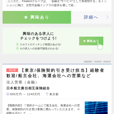
Finatextグループは、「金融を“サービス”として再発明する」をミッ
会社概要
ションに掲げ、次世代金融インフラの提供を通して組…
興味あり
詳細へ
興味のある求人に
チェックをつけよう!
興味あり
スカウトのマッチング精度があがる!
その求人への合格可能性がわかる!
掲載期間
26/08/06～26/08/19
【東京/保険契約引き受け担当】経験者
NEW
歓迎/船主会社、海運会社への営業など
法人営業（金融）
日本船主責任相互保険組合
800万円 ～ 1249万円
東京都
【職務内容】 ▽契約チームにて船主会社、海運会社への営
業、保険契約の引き受け業務に携わっていただきます。 ※
経験を活かして、…