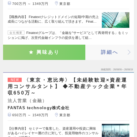
700万円 ～ 1349万円
東京都
【職務内容】 Finatextクレジットドメインの短期/中期の売上
成長につながる活動に、広く取り組んで頂きます。 Finat…
Finatextグループは、「金融を“サービス”として再発明する」をミッ
会社概要
ションに掲げ、次世代金融インフラの提供を通して組…
興味あり
詳細へ
掲載期間
26/08/06～26/08/19
〈東京・恵比寿〉【未経験歓迎×資産運
NEW
用コンサルタント】 ◆不動産テック企業＊年
収650万～
法人営業（金融）
FANTAS technology株式会社
650万円 ～ 1549万円
東京都
【仕事内容】 セミナーで集客した、資産運用や投資に興味
があるハイレイヤー層の方に対して、投資用物件のコンサル