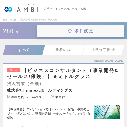
若手ハイキャリアのスカウト転職
金融（その他）の法人営業（金融）の転職・求人情報
280
条件変更
件
すべて
新着のみ
掲載終了間近
掲載期間
26/08/06～26/08/19
【ビジネスコンサルタント（事業開発&
NEW
セールス/保険）】★ミドルクラス
法人営業（金融）
株式会社Finatextホールディングス
800万円 ～ 1449万円
東京都
【職務内容】 本ポジションではInsurtech（保険）事業のビ
ジネス拡大に向け、事業開発&セールスを担っていただける
保険…