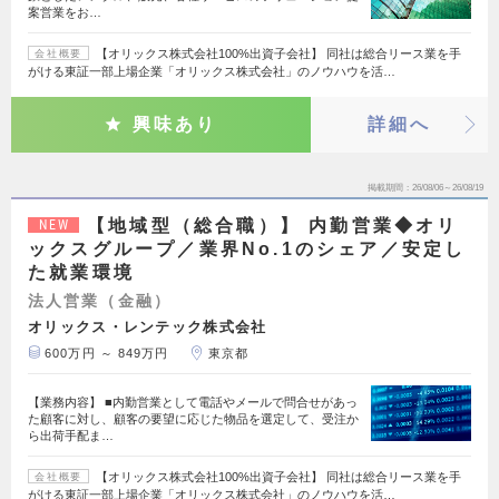
案営業をお…
【オリックス株式会社100%出資子会社】 同社は総合リース業を手
会社概要
がける東証一部上場企業「オリックス株式会社」のノウハウを活…
興味あり
詳細へ
掲載期間
26/08/06～26/08/19
【地域型（総合職）】 内勤営業◆オリ
NEW
ックスグループ／業界No.1のシェア／安定し
た就業環境
法人営業（金融）
オリックス・レンテック株式会社
600万円 ～ 849万円
東京都
【業務内容】 ■内勤営業として電話やメールで問合せがあっ
た顧客に対し、顧客の要望に応じた物品を選定して、受注か
ら出荷手配ま…
【オリックス株式会社100%出資子会社】 同社は総合リース業を手
会社概要
がける東証一部上場企業「オリックス株式会社」のノウハウを活…