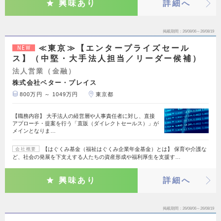
興味あり
詳細へ
掲載期間
26/08/06～26/08/19
≪東京≫【エンタープライズセール
NEW
ス】（中堅・大手法人担当／リーダー候補）
法人営業（金融）
株式会社ベター・プレイス
800万円 ～ 1049万円
東京都
【職務内容】 大手法人の経営層や人事責任者に対し、直接
アプローチ・提案を行う「直販（ダイレクトセールス）」が
メインとなりま…
【はぐくみ基金（福祉はぐくみ企業年金基金）とは】 保育や介護な
会社概要
ど、社会の発展を下支えする人たちの資産形成や福利厚生を支援す…
興味あり
詳細へ
掲載期間
26/08/06～26/08/19