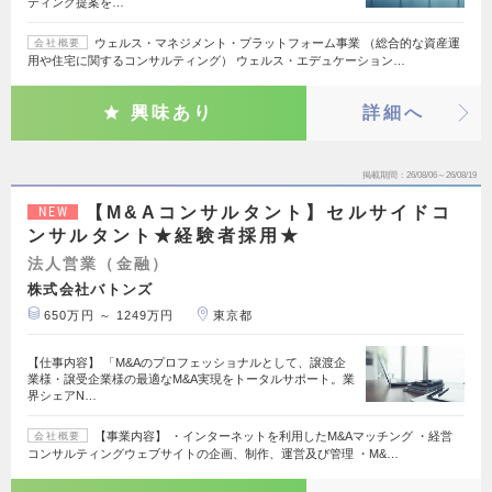
ティング提案を…
ウェルス・マネジメント・プラットフォーム事業 （総合的な資産運
会社概要
用や住宅に関するコンサルティング） ウェルス・エデュケーション…
興味あり
詳細へ
掲載期間
26/08/06～26/08/19
【M&Aコンサルタント】セルサイドコ
NEW
ンサルタント★経験者採用★
法人営業（金融）
株式会社バトンズ
650万円 ～ 1249万円
東京都
【仕事内容】 「M&Aのプロフェッショナルとして、譲渡企
業様・譲受企業様の最適なM&A実現をトータルサポート。業
界シェアN…
【事業内容】 ・インターネットを利用したM&Aマッチング ・経営
会社概要
コンサルティングウェブサイトの企画、制作、運営及び管理 ・M&…