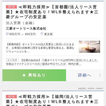
≪即戦力採用≫【首都圏/法人リース営
NEW
業】★在宅制度あり！WLB整えられます★三
菱グループの安定基
法人営業（金融）
三菱オートリース株式会社
600万円 ～ 899万円
東京都
【業務内容】 オートリースの法人営業をご担当いただきま
す。 お客様の自動車に関する多様な要望を踏まえ、最適な
ソリューションを…
【企業のあゆみ】 三菱オートリースは1972年に設立いたしました。
会社概要
当初はファイナンスリースのご提供が中心でしたが、時代の変…
興味あり
詳細へ
掲載期間
26/08/06～26/08/19
≪即戦力採用≫【福岡/法人リース営
NEW
業】★在宅制度あり！WLB整えられます★三