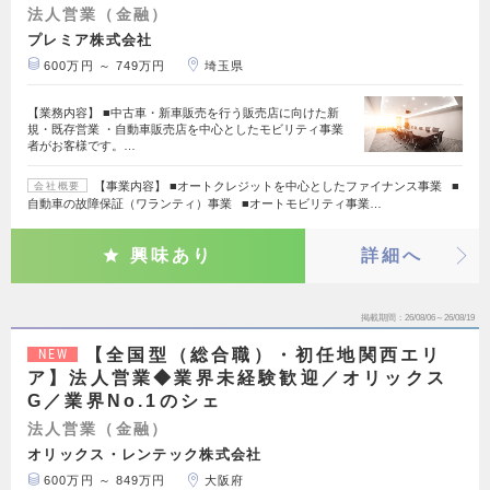
法人営業（金融）
プレミア株式会社
600万円 ～ 749万円
埼玉県
【業務内容】 ■中古車・新車販売を行う販売店に向けた新
規・既存営業 ・自動車販売店を中心としたモビリティ事業
者がお客様です。…
【事業内容】 ■オートクレジットを中心としたファイナンス事業 ■
会社概要
自動車の故障保証（ワランティ）事業 ■オートモビリティ事業…
興味あり
詳細へ
掲載期間
26/08/06～26/08/19
【全国型（総合職）・初任地関西エリ
NEW
ア】法人営業◆業界未経験歓迎／オリックス
G／業界No.1のシェ
法人営業（金融）
オリックス・レンテック株式会社
600万円 ～ 849万円
大阪府