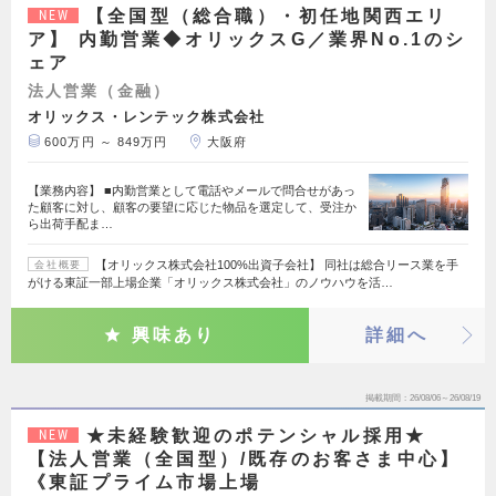
【全国型（総合職）・初任地関西エリ
NEW
ア】 内勤営業◆オリックスG／業界No.1のシ
ェア
法人営業（金融）
オリックス・レンテック株式会社
600万円 ～ 849万円
大阪府
【業務内容】 ■内勤営業として電話やメールで問合せがあっ
た顧客に対し、顧客の要望に応じた物品を選定して、受注か
ら出荷手配ま…
【オリックス株式会社100%出資子会社】 同社は総合リース業を手
会社概要
がける東証一部上場企業「オリックス株式会社」のノウハウを活…
興味あり
詳細へ
掲載期間
26/08/06～26/08/19
★未経験歓迎のポテンシャル採用★
NEW
【法人営業（全国型）/既存のお客さま中心】
《東証プライム市場上場