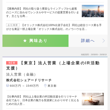
【業務内容】 同社の取り扱う豊富なラインアップから顧客
のニーズに合わせてレンタルやサービスの提案営業を行いま
す。主となる商…
【オリックス株式会社100%出資子会社】 同社は総合リース業を手
会社概要
がける東証一部上場企業「オリックス株式会社」のノウハウを活…
興味あり
詳細へ
掲載期間
26/08/06～26/08/19
【東京】法人営業（上場企業のIR活動
NEW
支援）
法人営業（金融）
株式会社シェアードリサーチ
600万円 ～ 1549万円
東京都
【仕事内容】 同社は上場企業のIR活動支援を行うリサーチ
会社であり、日本企業の魅力を投資家にわかりやすく伝える
ための法人営…