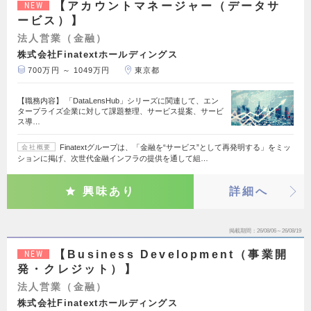
【アカウントマネージャー（データサ
NEW
ービス）】
法人営業（金融）
株式会社Finatextホールディングス
700万円 ～ 1049万円
東京都
【職務内容】 「DataLensHub」シリーズに関連して、エン
タープライズ企業に対して課題整理、サービス提案、サービ
ス導…
Finatextグループは、「金融を“サービス”として再発明する」をミッ
会社概要
ションに掲げ、次世代金融インフラの提供を通して組…
興味あり
詳細へ
掲載期間
26/08/06～26/08/19
【Business Development（事業開
NEW
発・クレジット）】
法人営業（金融）
株式会社Finatextホールディングス