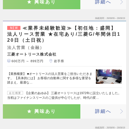
興味あり
詳細へ
掲載期間
26/08/06～26/08/19
≪業界未経験歓迎≫【初任地：盛岡】
NEW
法人リース営業 ★在宅あり/三菱G/年間休日1
20日（土日祝）
法人営業（金融）
三菱オートリース株式会社
600万円 ～ 899万円
岩手県
【業務概要】 ■オートリースの法人営業をご担当いただきま
す。 【具体的には】 お客様の自動車に関する多様な要望を
踏まえ、最適な…
【企業のあゆみ】 三菱オートリースは1972年に設立いたしました。
会社概要
当初はファイナンスリースのご提供が中心でしたが、時代の変…
興味あり
詳細へ
掲載期間
26/08/06～26/08/19