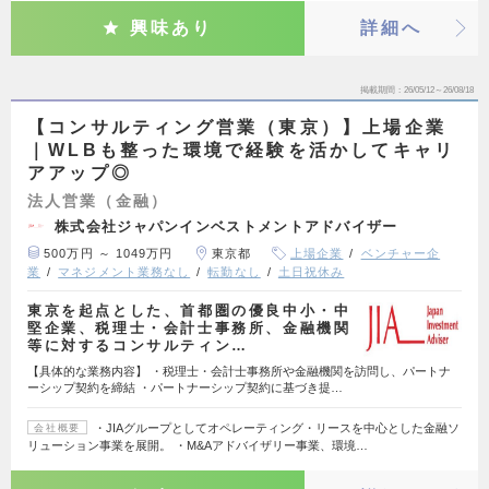
興味あり
詳細へ
掲載期間
26/05/12～26/08/18
【コンサルティング営業（東京）】上場企業
｜WLBも整った環境で経験を活かしてキャリ
アアップ◎
法人営業（金融）
株式会社ジャパンインベストメントアドバイザー
500万円 ～ 1049万円
東京都
上場企業
ベンチャー企
業
マネジメント業務なし
転勤なし
土日祝休み
東京を起点とした、首都圏の優良中小・中
堅企業、税理士・会計士事務所、金融機関
等に対するコンサルティン…
【具体的な業務内容】 ・税理士・会計士事務所や金融機関を訪問し、パートナ
ーシップ契約を締結 ・パートナーシップ契約に基づき提…
・JIAグループとしてオペレーティング・リースを中心とした金融ソ
会社概要
リューション事業を展開。 ・M&Aアドバイザリー事業、環境…