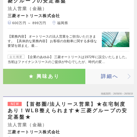
菱グループの安定基盤
法人営業（金融）
三菱オートリース株式会社
600万円 ～ 899万円
福岡県
【業務内容】 オートリースの法人営業をご担当いただきま
す。 【具体的な業務内容】 お客様の自動車に関する多様な
要望を踏まえ、最…
【企業のあゆみ】 三菱オートリースは1972年に設立いたしました。
会社概要
当初はファイナンスリースのご提供が中心でしたが、時代の変…
興味あり
詳細へ
掲載期間
26/08/06～26/08/19
【首都圏/法人リース営業】★在宅制度
NEW
あり！WLB整えられます★三菱グループの安
定基盤★
法人営業（金融）
三菱オートリース株式会社