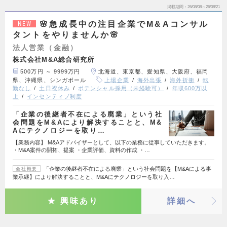
掲載期間
26/08/08～26/08/21
🌸急成長中の注目企業でM&Aコンサル
NEW
タントをやりませんか🌸
法人営業（金融）
株式会社M&A総合研究所
500万円 ～ 9999万円
北海道、東京都、愛知県、大阪府、福岡
県、沖縄県、シンガポール
上場企業
海外出張
海外折衝
転
勤なし
土日祝休み
ポテンシャル採用（未経験可）
年収600万以
上
インセンティブ制度
「企業の後継者不在による廃業」という社
会問題をM&Aにより解決することと、M&
Aにテクノロジーを取り…
【業務内容】 M&Aアドバイザーとして、以下の業務に従事していただきます。
・M&A案件の開拓、提案 ・企業評価、資料の作成 ・…
「企業の後継者不在による廃業」という社会問題を【M&Aによる事
会社概要
業承継】により解決することと、M&Aにテクノロジーを取り入…
興味あり
詳細へ