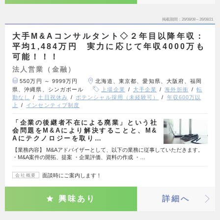
掲載期間
26/08/08～26/08/21
大手M&Aコンサルタント◇２年目以降年収：
平均1,484万円 実力に応じて年収4000万も
可能！！！
法人営業（金融）
550万円 ～ 9999万円
北海道、東京都、愛知県、大阪府、福岡
県、沖縄県、シンガポール
上場企業
大手企業
海外折衝
転
勤なし
土日祝休み
ポテンシャル採用（未経験可）
年収600万以
上
インセンティブ制度
「企業の後継者不在による廃業」という社
会問題をM&Aにより解決することと、M&
Aにテクノロジーを取り…
【業務内容】 M&Aアドバイザーとして、以下の業務に従事していただきます。
・M&A案件の開拓、提案 ・企業評価、資料の作成 ・…
面談時にご案内します！
会社概要
興味あり
詳細へ