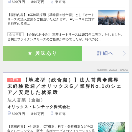
600万円 ～ 899万円
東京都
【職務内容】 ■基幹職採用（基幹職＝総合職）としてオート
リースの法人営業をご担当いただきます。 ■リース車に対す
る顧客の多様…
【企業のあゆみ】 三菱オートリースは1972年に設立いたしました。
会社概要
当初はファイナンスリースのご提供が中心でしたが、時代の変…
興味あり
詳細へ
掲載期間
26/08/06～26/08/19
【地域型（総合職）】法人営業◆業界
NEW
未経験歓迎／オリックスG／業界No.1のシェ
ア／安定した就業環
法人営業（金融）
オリックス・レンテック株式会社
600万円 ～ 849万円
東京都
【業務内容】 ■計測器、ICT機器、科学・分析機器などを対
象としたレンタル、販売、各種サービスのソリューション提