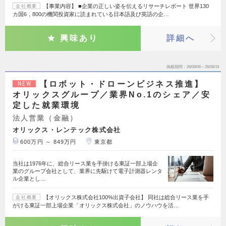
【事業内容】 ■企業の正しい姿を伝えるリサーチレポート 世界130
会社概要
カ国6，800の機関投資家に読まれている日本語及び英語の企…
興味あり
詳細へ
掲載期間
26/08/06～26/08/19
【ロボット・ドローンビジネス推進】
NEW
オリックスグループ／業界No.1のシェア／安
定した就業環境
法人営業（金融）
オリックス・レンテック株式会社
600万円 ～ 849万円
東京都
当社は1976年に、総合リース業を手掛ける東証一部上場企
業のグループ会社として、業界に先駆けて電子計測器レンタ
ル企業とし…
【オリックス株式会社100%出資子会社】 同社は総合リース業を手
会社概要
がける東証一部上場企業「オリックス株式会社」のノウハウを活…