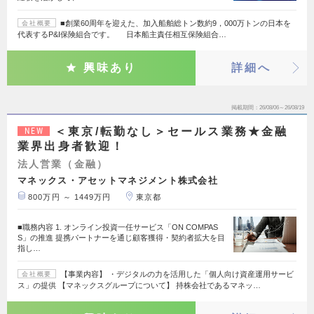
■創業60周年を迎えた、加入船舶総トン数約9，000万トンの日本を
会社概要
代表するP&I保険組合です。 日本船主責任相互保険組合…
興味あり
詳細へ
掲載期間
26/08/06～26/08/19
＜東京/転勤なし＞セールス業務★金融
NEW
業界出身者歓迎！
法人営業（金融）
マネックス・アセットマネジメント株式会社
800万円 ～ 1449万円
東京都
■職務内容 1. オンライン投資一任サービス「ON COMPAS
S」の推進 提携パートナーを通じ顧客獲得・契約者拡大を目
指し…
【事業内容】 ・デジタルの力を活用した「個人向け資産運用サービ
会社概要
ス」の提供 【マネックスグループについて】 持株会社であるマネッ…