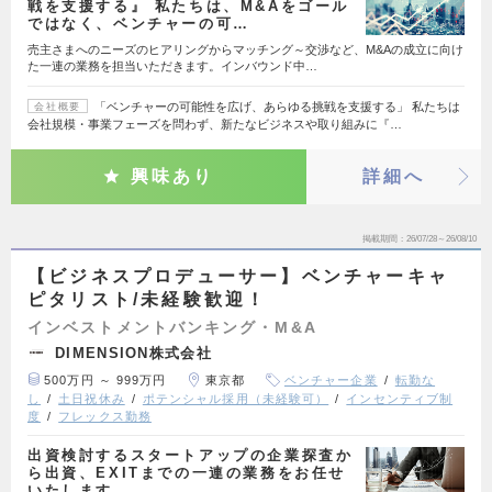
戦を支援する』 私たちは、M&Aをゴール
ではなく、ベンチャーの可…
売主さまへのニーズのヒアリングからマッチング～交渉など、M&Aの成立に向け
た一連の業務を担当いただきます。インバウンド中…
「ベンチャーの可能性を広げ、あらゆる挑戦を支援する」 私たちは
会社概要
会社規模・事業フェーズを問わず、新たなビジネスや取り組みに『…
興味あり
詳細へ
掲載期間
26/07/28～26/08/10
【ビジネスプロデューサー】ベンチャーキャ
ピタリスト/未経験歓迎！
インベストメントバンキング・M&A
DIMENSION株式会社
500万円 ～ 999万円
東京都
ベンチャー企業
転勤な
し
土日祝休み
ポテンシャル採用（未経験可）
インセンティブ制
度
フレックス勤務
出資検討するスタートアップの企業探査か
ら出資、EXITまでの一連の業務をお任せ
いたします。