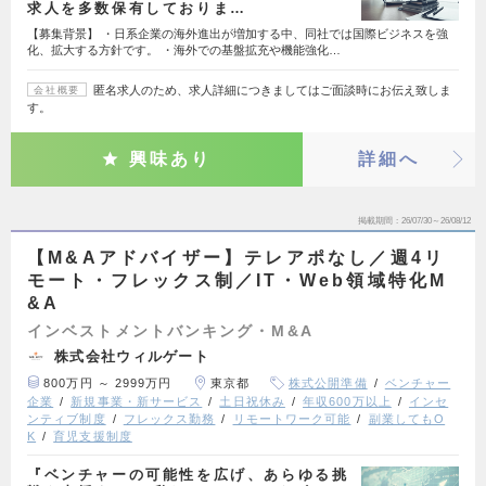
求人を多数保有しておりま…
【募集背景】 ・日系企業の海外進出が増加する中、同社では国際ビジネスを強
化、拡大する方針です。 ・海外での基盤拡充や機能強化…
匿名求人のため、求人詳細につきましてはご面談時にお伝え致しま
会社概要
す。
興味あり
詳細へ
掲載期間
26/07/30～26/08/12
【M&Aアドバイザー】テレアポなし／週4リ
モート・フレックス制／IT・Web領域特化M
&A
インベストメントバンキング・M&A
株式会社ウィルゲート
800万円 ～ 2999万円
東京都
株式公開準備
ベンチャー
企業
新規事業・新サービス
土日祝休み
年収600万以上
インセ
ンティブ制度
フレックス勤務
リモートワーク可能
副業してもO
K
育児支援制度
『ベンチャーの可能性を広げ、あらゆる挑