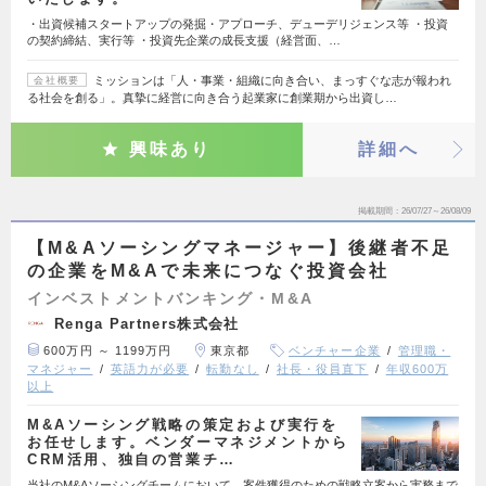
・出資候補スタートアップの発掘・アプローチ、デューデリジェンス等 ・投資
の契約締結、実行等 ・投資先企業の成長支援（経営面、…
ミッションは「人・事業・組織に向き合い、まっすぐな志が報われ
会社概要
る社会を創る」。真摯に経営に向き合う起業家に創業期から出資し…
興味あり
詳細へ
掲載期間
26/07/27～26/08/09
【M&Aソーシングマネージャー】後継者不足
の企業をM&Aで未来につなぐ投資会社
インベストメントバンキング・M&A
Renga Partners株式会社
600万円 ～ 1199万円
東京都
ベンチャー企業
管理職・
マネジャー
英語力が必要
転勤なし
社長・役員直下
年収600万
以上
M&Aソーシング戦略の策定および実行を
お任せします。ベンダーマネジメントから
CRM活用、独自の営業チ…
当社のM&Aソーシングチームにおいて、案件獲得のための戦略立案から実務まで