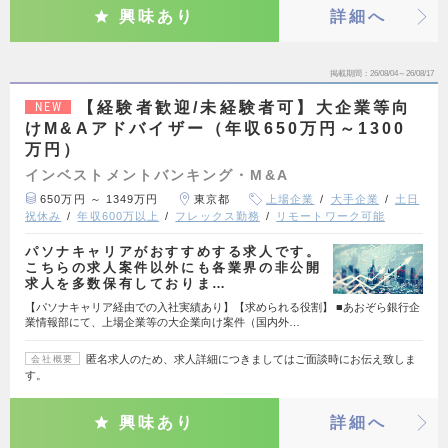
興味あり
詳細へ
掲載期間
26/08/04～26/08/17
【経験者歓迎/未経験者可】大企業等向
NEW
けM&Aアドバイザー（年収650万円～1300
万円）
インベストメントバンキング・M&A
650万円 ～ 1349万円
東京都
上場企業
大手企業
土日
祝休み
年収600万以上
フレックス勤務
リモートワーク可能
パソナキャリアがおすすめする求人です。
こちらの求人案件以外にも各業界の非公開
求人を多数保有しておりま…
【パソナキャリア経由での入社実績あり】【求められる役割】 ■あおぞら銀行企
業情報部にて、上場企業等の大企業向け案件（国内外…
匿名求人のため、求人詳細につきましてはご面談時にお伝え致しま
会社概要
す。
興味あり
詳細へ