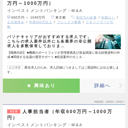
万円～1000万円）
インベストメントバンキング・M&A
600万円 ～ 1049万円
東京都
英語力が必要
転勤なし
土日祝休み
年収600万以上
フレックス勤務
リモートワーク可
能
パソナキャリアがおすすめする求人です。
こちらの求人案件以外にも各業界の非公開
求人を多数保有しておりま…
【職務内容】 ■機構のポートフォリオ管理業務及び資金調達に係る財務資料の作
成 ■関係する会議の運営サポート ■投資案件のモニタ…
匿名求人のため、求人詳細につきましてはご面談時にお伝え致しま
会社概要
す。
興味あり
詳細へ
掲載期間
26/08/04～26/08/17
人事担当者（年収600万円～1000万
NEW
円）
インベストメントバンキング・M&A