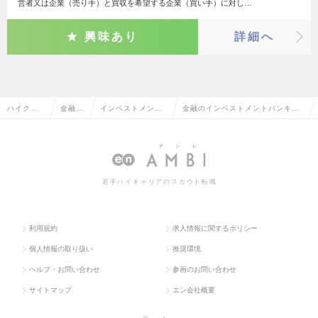
営者又は企業（売り手）と買収を希望する企業（買い手）に対し…
興味あり
詳細へ
ハイクラ
金融系
インベストメント
金融のインベストメントバンキン
ス求人TO
専門職
バンキング・M&A
グ・M&Aの転職・求人情報一覧
P
若手ハイキャリアのスカウト転職
利用規約
求人情報に関するポリシー
個人情報の取り扱い
推奨環境
ヘルプ・お問い合わせ
参画のお問い合わせ
サイトマップ
エン会社概要