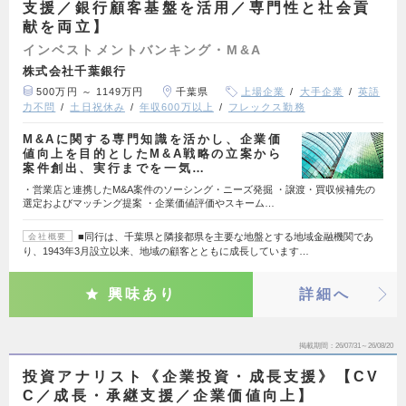
支援／銀行顧客基盤を活用／専門性と社会貢
献を両立】
インベストメントバンキング・M&A
株式会社千葉銀行
500万円 ～ 1149万円
千葉県
上場企業
大手企業
英語
力不問
土日祝休み
年収600万以上
フレックス勤務
M&Aに関する専門知識を活かし、企業価
値向上を目的としたM&A戦略の立案から
案件創出、実行までを一気…
・営業店と連携したM&A案件のソーシング・ニーズ発掘 ・譲渡・買収候補先の
選定およびマッチング提案 ・企業価値評価やスキーム…
■同行は、千葉県と隣接都県を主要な地盤とする地域金融機関であ
会社概要
り、1943年3月設立以来、地域の顧客とともに成長しています…
興味あり
詳細へ
掲載期間
26/07/31～26/08/20
投資アナリスト《企業投資・成長支援》【CV
C／成長・承継支援／企業価値向上】