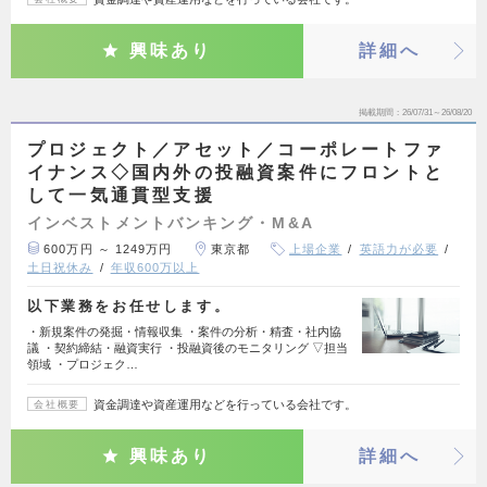
興味あり
詳細へ
掲載期間
26/07/31～26/08/20
プロジェクト／アセット／コーポレートファ
イナンス◇国内外の投融資案件にフロントと
して一気通貫型支援
インベストメントバンキング・M&A
600万円 ～ 1249万円
東京都
上場企業
英語力が必要
土日祝休み
年収600万以上
以下業務をお任せします。
・新規案件の発掘・情報収集 ・案件の分析・精査・社内協
議 ・契約締結・融資実行 ・投融資後のモニタリング ▽担当
領域 ・プロジェク…
資金調達や資産運用などを行っている会社です。
会社概要
興味あり
詳細へ