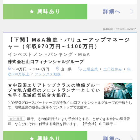
興味あり
詳細へ
掲載期間
26/07/30～26/08/12
【下関】M&A推進・バリューアップマネージ
ャー（年収970万円～1100万円）
インベストメントバンキング・M&A
株式会社山口フィナンシャルグループ
950万円 ～ 1149万円
山口県
上場企業
土日祝休み
年
収600万以上
フレックス勤務
★中四国エリアトップクラスの地銀グルー
プ★地方銀行のフロントランナーとしてい
ち早く広域経営統合★銀行…
＼YMFGグロースパートナーズの特徴／ 山口フィナンシャルグループの中核とし
て、地域企業の成長と変革をワンストップで支援す…
銀行、その他銀行法により子会社とすることができる会社の経営管
会社概要
理、ならびにそれに付帯する業務を行います。 【子会社】 山口銀行…
興味あり
詳細へ