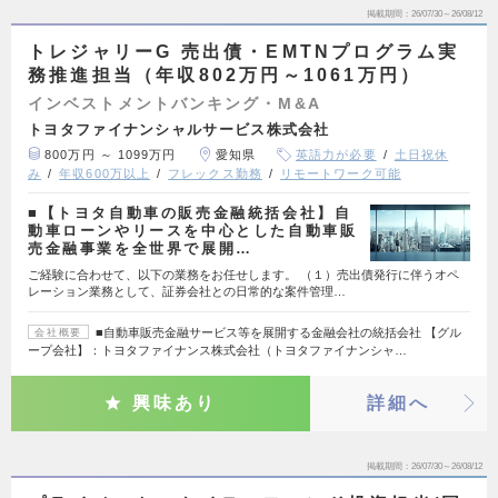
掲載期間
26/07/30～26/08/12
トレジャリーG 売出債・EMTNプログラム実
務推進担当（年収802万円～1061万円）
インベストメントバンキング・M&A
トヨタファイナンシャルサービス株式会社
800万円 ～ 1099万円
愛知県
英語力が必要
土日祝休
み
年収600万以上
フレックス勤務
リモートワーク可能
■【トヨタ自動車の販売金融統括会社】自
動車ローンやリースを中心とした自動車販
売金融事業を全世界で展開…
ご経験に合わせて、以下の業務をお任せします。 （１）売出債発行に伴うオペ
レーション業務として、証券会社との日常的な案件管理…
■自動車販売金融サービス等を展開する金融会社の統括会社 【グル
会社概要
ープ会社】：トヨタファイナンス株式会社（トヨタファイナンシャ…
興味あり
詳細へ
掲載期間
26/07/30～26/08/12