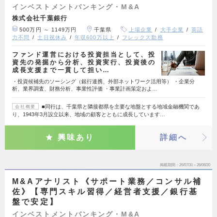
インベストメントバンキング・M&A
株式会社千葉銀行
500万円 ～ 1149万円
千葉県
上場企業
大手企業
英語
力不問
土日祝休み
年収600万以上
フレックス勤務
ファンド運営における投資担当として、投
資先の発掘から分析、投資実行、投資後の
成長支援まで一貫して担い…
・投資候補先のソーシング（銀行連携、外部ネットワーク活用等） ・企業分
析、業界調査、財務分析、事業性評価 ・事業計画策定およ…
■同行は、千葉県と隣接都県を主要な地盤とする地域金融機関であ
会社概要
り、1943年3月設立以来、地域の顧客とともに成長しています…
興味あり
詳細へ
掲載期間
26/07/31～26/08/20
M&Aアナリスト《サポート業務／コンサル補
佐》【専門スキル習得／経営者支援／銀行基
盤で安定】
インベストメントバンキング・M&A