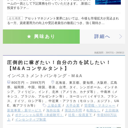
ームの一員として下記業務を行っていただきます。 .新規に
投資するファ…
アセットマネジメント業界においては、今後も市場拡大が見込まれ
会社概要
る一方、資産運用力の向上や受託者責任の徹底につき、強く期待さ…
興味あり
詳細へ
掲載期間
26/07/31～26/08/13
圧倒的に稼ぎたい！自分の力を試したい！
【M&Aコンサルタント】
インベストメントバンキング・M&A
800万円 ～ 2999万円
北海道、東京都、愛知県、大阪府、広島
県、福岡県、中国、韓国、香港、台湾、タイ、シンガポール、インドネ
シア、フィリピン、インド、北米（アメリカ、カナダ等）、中南米（メ
キシコ、ブラジル、アルゼンチン等）、ヨーロッパ（イギリス、フラン
ス、ドイツ、ロシア等）、中近東・アフリカ（モロッコ、エジプト、UA
E、南アフリカ等）
上場企業
大手企業
管理職・マネジャー
新規事業・新サービス
海外出張
英語力不問
転勤なし
土日祝休
み
ポテンシャル採用（未経験可）
社長・役員直下
年収600万以
上
インセンティブ制度