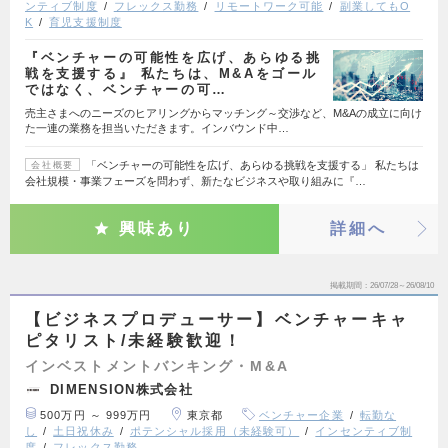
ンティブ制度
フレックス勤務
リモートワーク可能
副業してもO
K
育児支援制度
『ベンチャーの可能性を広げ、あらゆる挑
戦を支援する』 私たちは、M&Aをゴール
ではなく、ベンチャーの可…
売主さまへのニーズのヒアリングからマッチング～交渉など、M&Aの成立に向け
た一連の業務を担当いただきます。インバウンド中…
「ベンチャーの可能性を広げ、あらゆる挑戦を支援する」 私たちは
会社概要
会社規模・事業フェーズを問わず、新たなビジネスや取り組みに『…
興味あり
詳細へ
掲載期間
26/07/28～26/08/10
【ビジネスプロデューサー】ベンチャーキャ
ピタリスト/未経験歓迎！
インベストメントバンキング・M&A
DIMENSION株式会社
500万円 ～ 999万円
東京都
ベンチャー企業
転勤な
し
土日祝休み
ポテンシャル採用（未経験可）
インセンティブ制
度
フレックス勤務