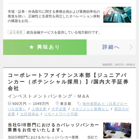
市場・証券・外為取引に関する事務企画および業務効率化の
推進を担い、正確性と生産性を両立したオペレーション体制
の構築をお任…
総合金融サービスを提供している地方銀行です。
会社概要
興味あり
詳細へ
掲載期間
26/07/31～26/08/13
コーポレートファイナンス本部【ジュニアバ
ンカー（ポテンシャル採用）】/国内大手証券
会社
インベストメントバンキング・M&A
500万円 ～ 1049万円
東京都
海外展開あり（日系グロー
バル企業）
上場企業
大手企業
マネジメント業務なし
英語力が
必要
土日祝休み
リモートワーク可能
当社GIB部門におけるカバレッジバンカー
業務をお任せいたします。
当社GIB部門におけるカバレッジバンカー業務 当社で