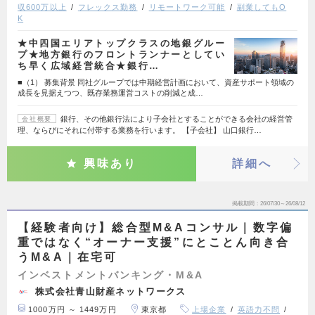
収600万以上
フレックス勤務
リモートワーク可能
副業してもO
K
★中四国エリアトップクラスの地銀グルー
プ★地方銀行のフロントランナーとしてい
ち早く広域経営統合★銀行…
■（1） 募集背景 同社グループでは中期経営計画において、資産サポート領域の
成長を見据えつつ、既存業務運営コストの削減と成…
銀行、その他銀行法により子会社とすることができる会社の経営管
会社概要
理、ならびにそれに付帯する業務を行います。 【子会社】 山口銀行…
興味あり
詳細へ
掲載期間
26/07/30～26/08/12
【経験者向け】総合型M&Aコンサル｜数字偏
重ではなく“オーナー支援”にとことん向き合
うM&A｜在宅可
インベストメントバンキング・M&A
株式会社青山財産ネットワークス
1000万円 ～ 1449万円
東京都
上場企業
英語力不問