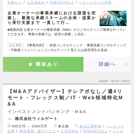
転勤なし
土日祝休み
年収600万以上
リモートワーク可能
企業オーナーの事業承継における課題を把
握し、最適な承継スキームの企画・提案か
ら実行支援まで 一貫して行…
■業務内容 企業オーナーの事業承継（M&A）のコンサルティング業務を行ってい
ただきます。 事業の承継では「経営の承継」と自社…
【事業内容】 ・財産コンサルティング ・事業承継コンサルティング
会社概要
・不動産ソリューションコンサルティング 私たちは経営理念を達成…
興味あり
詳細へ
掲載期間
26/07/30～26/08/12
【M&Aアドバイザー】テレアポなし／週4リ
モート・フレックス制／IT・Web領域特化M
&A
インベストメントバンキング・M&A
株式会社ウィルゲート
800万円 ～ 2999万円
東京都
株式公開準備
ベンチャー
企業
新規事業・新サービス
土日祝休み
年収600万以上
インセ