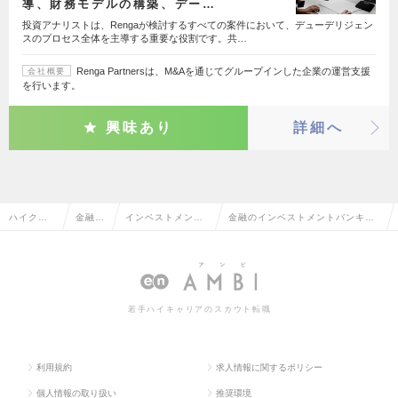
導、財務モデルの構築、デー…
投資アナリストは、Rengaが検討するすべての案件において、デューデリジェン
スのプロセス全体を主導する重要な役割です。共…
Renga Partnersは、M&Aを通じてグループインした企業の運営支援
会社概要
を行います。
興味あり
詳細へ
ハイクラ
金融系
インベストメント
金融のインベストメントバンキン
ス求人TO
専門職
バンキング・M&A
グ・M&Aの転職・求人情報一覧
P
若手ハイキャリアのスカウト転職
利用規約
求人情報に関するポリシー
個人情報の取り扱い
推奨環境