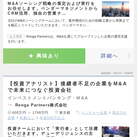
M&Aソーシング戦略の策定および実行を
お任せします。ベンダーマネジメントから
CRM活用、独自の営業チ…
当社のM&Aソーシングチームにおいて、案件獲得のための戦略立案から実務まで
を幅広くリードしていただきます。 ベンダーマネジ…
Renga Partnersは、M&Aを通じてグループインした企業の運営支援
会社概要
を行います。
興味あり
詳細へ
掲載期間
26/07/27～26/08/09
【投資アナリスト】後継者不足の企業をM&A
で未来につなぐ投資会社
インベストメントバンキング・M&A
Renga Partners株式会社
600万円 ～ 1799万円
東京都
ベンチャー企業
英語力が
必要
転勤なし
年収600万以上
投資チームにおいて「実行者」として活躍
いただきます。デューデリジェンスの主