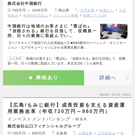
株式会社中国銀行
750万円 ～ 1049万円
岡山県
大手企業
転勤なし
土日
祝休み
年収600万以上
フレックス勤務
副業してもOK
中国銀行は地域のお客さまに『選ばれ』
『信頼される』銀行を目指して、役職員一
同、日々の業務に取組んでい…
【パソナキャリア経由での入社実績あり】■M&A案件のソーシング・オリジネー
ション・エグゼキューションにかかる業務全般の遂…
地域のお客さまに『選ばれ』『信頼される』銀行を目指して、役職
会社概要
員一同、日々の業務に取組んでいます。本支店155（うち海外支…
興味あり
詳細へ
掲載期間
26/07/30～26/08/12
【広島/もみじ銀行】成長投資を支える資産運
用業務改革（年収720万円～860万円）
インベストメントバンキング・M&A
株式会社山口フィナンシャルグループ
700万円 ～ 899万円
広島県
上場企業
土日祝休み
年