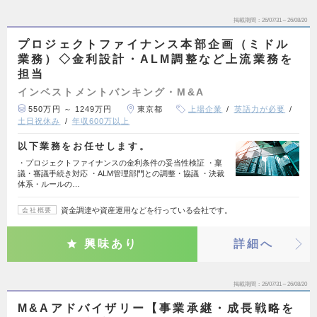
掲載期間
26/07/31～26/08/20
プロジェクトファイナンス本部企画（ミドル
業務）◇金利設計・ALM調整など上流業務を
担当
インベストメントバンキング・M&A
550万円 ～ 1249万円
東京都
上場企業
英語力が必要
土日祝休み
年収600万以上
以下業務をお任せします。
・プロジェクトファイナンスの金利条件の妥当性検証 ・稟
議・審議手続き対応 ・ALM管理部門との調整・協議 ・決裁
体系・ルールの…
資金調達や資産運用などを行っている会社です。
会社概要
興味あり
詳細へ
掲載期間
26/07/31～26/08/20
M&Aアドバイザリー【事業承継・成長戦略を