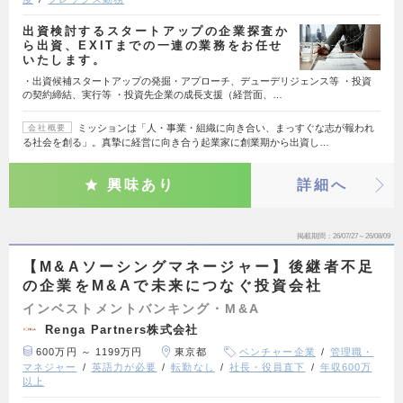
出資検討するスタートアップの企業探査か
ら出資、EXITまでの一連の業務をお任せ
いたします。
・出資候補スタートアップの発掘・アプローチ、デューデリジェンス等 ・投資
の契約締結、実行等 ・投資先企業の成長支援（経営面、…
ミッションは「人・事業・組織に向き合い、まっすぐな志が報われ
会社概要
る社会を創る」。真摯に経営に向き合う起業家に創業期から出資し…
興味あり
詳細へ
掲載期間
26/07/27～26/08/09
【M&Aソーシングマネージャー】後継者不足
の企業をM&Aで未来につなぐ投資会社
インベストメントバンキング・M&A
Renga Partners株式会社
600万円 ～ 1199万円
東京都
ベンチャー企業
管理職・
マネジャー
英語力が必要
転勤なし
社長・役員直下
年収600万
以上