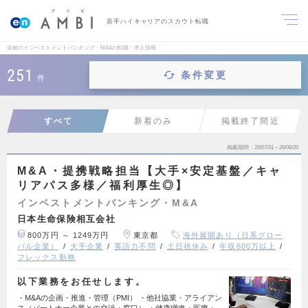
若手ハイキャリアのスカウト転職
金融のインベストメントバンキング・M&Aの転職・求人情報
251
条件変更
件
すべて
新着のみ
掲載終了間近
掲載期間
26/07/31～26/08/20
M&A・提携戦略担当【大手×安定基盤／キャ
リアパス多様／福利厚生◎】
インベストメントバンキング・M&A
日本生命保険相互会社
800万円 ～ 1249万円
東京都
海外展開あり（日系グロー
バル企業）
大手企業
英語力不問
土日祝休み
年収600万以上
フレックス勤務
以下業務をお任せします。
・M&Aの企画・推進・管理（PMI） ・他社協業・アライアン