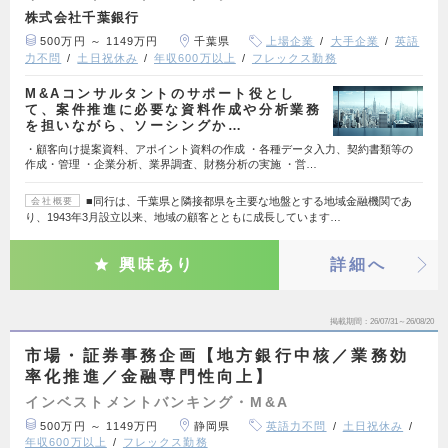
株式会社千葉銀行
500万円 ～ 1149万円
千葉県
上場企業
大手企業
英語
力不問
土日祝休み
年収600万以上
フレックス勤務
M&Aコンサルタントのサポート役とし
て、案件推進に必要な資料作成や分析業務
を担いながら、ソーシングか…
・顧客向け提案資料、アポイント資料の作成 ・各種データ入力、契約書類等の
作成・管理 ・企業分析、業界調査、財務分析の実施 ・営…
■同行は、千葉県と隣接都県を主要な地盤とする地域金融機関であ
会社概要
り、1943年3月設立以来、地域の顧客とともに成長しています…
興味あり
詳細へ
掲載期間
26/07/31～26/08/20
市場・証券事務企画【地方銀行中核／業務効
率化推進／金融専門性向上】
インベストメントバンキング・M&A
500万円 ～ 1149万円
静岡県
英語力不問
土日祝休み
年収600万以上
フレックス勤務