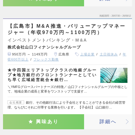
掲載期間
26/07/30～26/08/12
【広島市】M&A推進・バリューアップマネー
ジャー（年収970万円～1100万円）
インベストメントバンキング・M&A
株式会社山口フィナンシャルグループ
950万円 ～ 1149万円
広島県
上場企業
土日祝休み
年
収600万以上
フレックス勤務
★中四国エリアトップクラスの地銀グルー
プ★地方銀行のフロントランナーとしてい
ち早く広域経営統合★銀行…
＼YMFGグロースパートナーズの特徴／ 山口フィナンシャルグループの中核とし
て、地域企業の成長と変革をワンストップで支援す…
銀行、その他銀行法により子会社とすることができる会社の経営管
会社概要
理、ならびにそれに付帯する業務を行います。 【子会社】 山口銀行…
興味あり
詳細へ