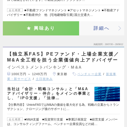
■不動産ファンドマネジメント ■アセットマネジメント ■不動産アド
会社概要
バイザリー ■不動産仲介 他 [宅地建物取引業] 国土交通大…
興味あり
詳細へ
掲載期間
26/07/30～26/08/12
【独立系FAS】PEファンド・上場企業支援／
M&A全工程を担う企業価値向上アドバイザー
インベストメントバンキング・M&A
1000万円 ～ 1249万円
東京都
ベンチャー企業
新規事
業・新サービス
土日祝休み
当社は「会計・戦略コンサル」と「M&A
アドバイザリー・仲介」をメインの事業と
し、「IPO支援」「法律…
【仕事内容】 UnivisFASではM&Aの価値を最大化する為、戦略の立案からトラン
ザクション、クロージング後のサポートに…
■M&A支援 ■投資実行支援 ■事業計画策定 ■経営支援 メンバー
会社概要
は、コンサルティングファーム、ベンチャー企業役員などの経…