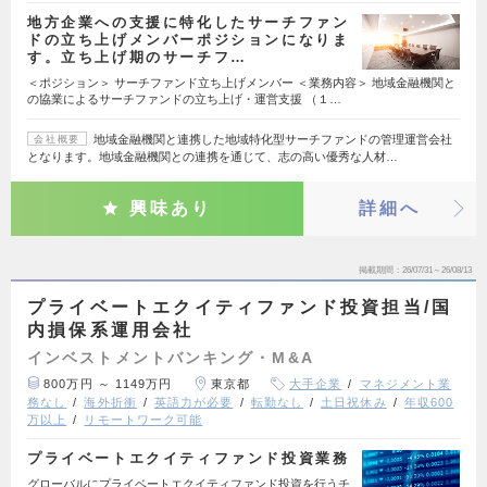
地方企業への支援に特化したサーチファン
ドの立ち上げメンバーポジションになりま
す。立ち上げ期のサーチフ…
＜ポジション＞ サーチファンド立ち上げメンバー ＜業務内容＞ 地域金融機関と
の協業によるサーチファンドの立ち上げ・運営支援 （１…
地域金融機関と連携した地域特化型サーチファンドの管理運営会社
会社概要
となります。地域金融機関との連携を通じて、志の高い優秀な人材…
興味あり
詳細へ
掲載期間
26/07/31～26/08/13
プライベートエクイティファンド投資担当/国
内損保系運用会社
インベストメントバンキング・M&A
800万円 ～ 1149万円
東京都
大手企業
マネジメント業
務なし
海外折衝
英語力が必要
転勤なし
土日祝休み
年収600
万以上
リモートワーク可能
プライベートエクイティファンド投資業務
グローバルにプライベートエクイティファンド投資を行うチ