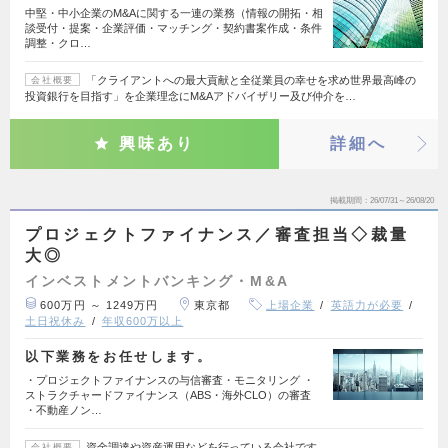
中堅・中小企業のM&Aに関する一連の業務（情報の開拓・相
談受付・提案・企業評価・マッチング・契約書案作成・条件
調整・クロ…
「クライアントへの最大貢献と全従業員の幸せを求め世界最高峰の
会社概要
投資銀行を目指す」を企業理念にM&Aアドバイザリー及び仲介を…
興味あり
詳細へ
掲載期間
26/07/31～26/08/20
プロジェクトファイナンス／審査担当◇裁量
大◎
インベストメントバンキング・M&A
600万円 ～ 1249万円
東京都
上場企業
英語力が必要
土日祝休み
年収600万以上
以下業務をお任せします。
・プロジェクトファイナンスの与信審査・モニタリング ・
ストラクチャードファイナンス（ABS・海外CLO）の審査
・不動産ノン…
資金調達や資産運用などを行っている会社です。
会社概要