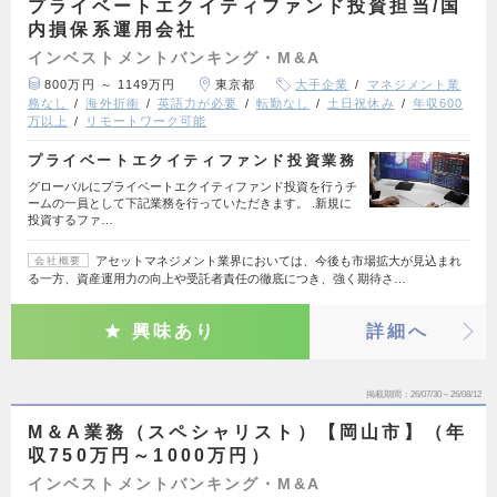
プライベートエクイティファンド投資担当/国
内損保系運用会社
インベストメントバンキング・M&A
800万円 ～ 1149万円
東京都
大手企業
マネジメント業
務なし
海外折衝
英語力が必要
転勤なし
土日祝休み
年収600
万以上
リモートワーク可能
プライベートエクイティファンド投資業務
グローバルにプライベートエクイティファンド投資を行うチ
ームの一員として下記業務を行っていただきます。 .新規に
投資するファ…
アセットマネジメント業界においては、今後も市場拡大が見込まれ
会社概要
る一方、資産運用力の向上や受託者責任の徹底につき、強く期待さ…
興味あり
詳細へ
掲載期間
26/07/30～26/08/12
M＆A業務（スペシャリスト）【岡山市】（年
収750万円～1000万円）
インベストメントバンキング・M&A