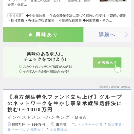
ス（パートナー企業との交渉・窓口） ・健康増進・医療・
介護・保育…
◆生命保険業 ・生命保険業免許に基づく保険の引受け ・資産の運用
会社概要
・貸付業務 ・有価証券投資業務 ・不動産投資業務 ◆付随業務・その…
興味あり
詳細へ
興味のある求人に
チェックをつけよう!
興味あり
スカウトのマッチング精度があがる!
その求人への合格可能性がわかる!
掲載期間
26/07/31～26/08/13
【地方創生特化ファンド立ち上げ】グループ
のネットワークを生かし事業承継課題解決に
挑む/～1000万円
インベストメントバンキング・M&A
800万円 ～ 999万円
東京都
ベンチャー企業
新規事業・
新サービス
転勤なし
土日祝休み