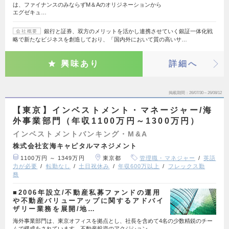
は、ファイナンスのみならずM＆Aのオリジネーションから
エグゼキュ…
銀行と証券、双方のメリットを活かし連携させていく銀証一体化戦
会社概要
略で新たなビジネスを創造しており、「国内外において質の高いサ…
興味あり
詳細へ
掲載期間
26/07/30～26/08/12
【東京】インベストメント・マネージャー/海
外事業部門（年収1100万円～1300万円）
インベストメントバンキング・M&A
株式会社玄海キャピタルマネジメント
1100万円 ～ 1349万円
東京都
管理職・マネジャー
英語
力が必要
転勤なし
土日祝休み
年収600万以上
フレックス勤
務
■2006年設立/不動産私募ファンドの運用
や不動産バリューアップに関するアドバイ
ザリー業務を展開/地…
海外事業部門は、東京オフィスを拠点とし、社長を含めて4名の少数精鋭のチー
ムで構成をされています。不動産投資のアクジション…