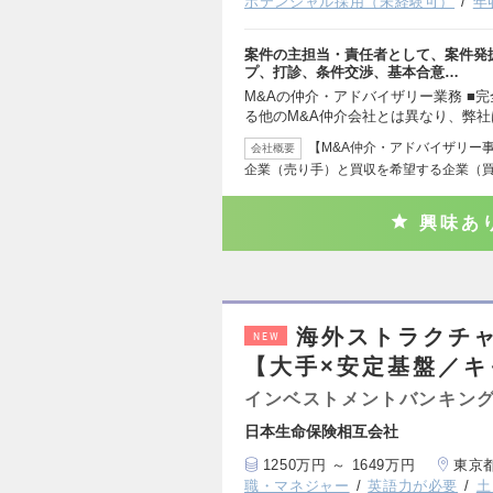
ポテンシャル採用（未経験可）
年
案件の主担当・責任者として、案件発
プ、打診、条件交渉、基本合意…
M&Aの仲介・アドバイザリー業務 ■
る他のM&A仲介会社とは異なり、弊社
【M&A仲介・アドバイザリー
会社概要
企業（売り手）と買収を希望する企業（
興味あ
海外ストラクチ
NEW
【大手×安定基盤／
インベストメントバンキング
日本生命保険相互会社
1250万円 ～ 1649万円
東京
職・マネジャー
英語力が必要
土