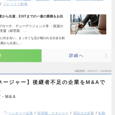
フレックス勤務
から出資、EXITまでの一連の業務をお任
プローチ、デューデリジェンス等 ・投資の
長支援（経営面、…
に向き合い、まっすぐな志が報われる社会を創
業期から出資し…
り
詳細へ
掲載期間
26/07/27～26/08/09
ネージャー】後継者不足の企業をM&Aで
社
・M&A
ベンチャー企業
管理職・マネジャー
英語力が必要
転勤