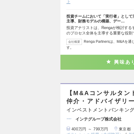
上
投資チームにおいて「実行者」として
主導、財務モデルの構築、デー…
投資アナリストは、Rengaが検討す
のプロセス全体を主導する重要な役割
Renga Partnersは、M
会社概要
す。
興味あ
【M&Aコンサルタン
仲介・アドバイザリ
インベストメントバンキング
インテグループ株式会社
400万円 ～ 799万円
東京都