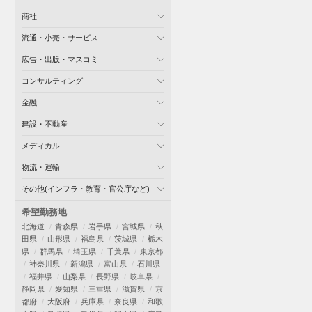
商社
流通・小売・サービス
広告・出版・マスコミ
コンサルティング
金融
建設・不動産
メディカル
物流・運輸
その他(インフラ・教育・官公庁など)
希望勤務地
北海道
青森県
岩手県
宮城県
秋
田県
山形県
福島県
茨城県
栃木
県
群馬県
埼玉県
千葉県
東京都
神奈川県
新潟県
富山県
石川県
福井県
山梨県
長野県
岐阜県
静岡県
愛知県
三重県
滋賀県
京
都府
大阪府
兵庫県
奈良県
和歌