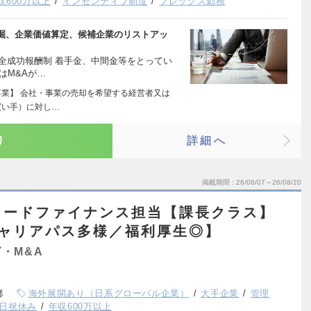
収600万以上
インセンティブ制度
フレックス勤務
掘、企業価値算定、候補企業のリストアッ
完全成功報酬制 着手金、中間金等をとってい
はM&Aが…
事業】 会社・事業の売却を希望する経営者又は
買い手）に対し…
り
詳細へ
掲載期間
26/08/07～26/08/20
ャードファイナンス担当【課長クラス】
キャリアパス多様／福利厚生◎】
・M&A
都
海外展開あり（日系グローバル企業）
大手企業
管理
日祝休み
年収600万以上