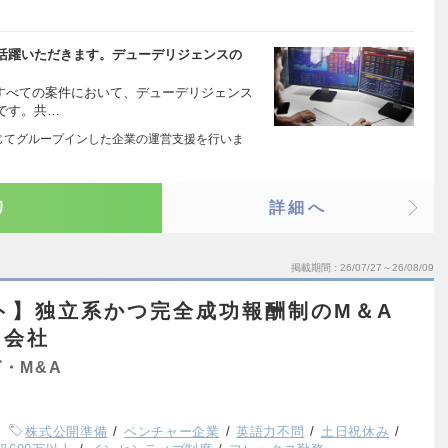
活躍いただきます。デューデリジェンスの
るすべての案件において、デューデリジェンス
です。共…
&Aを通じてグループインした企業の運営支援を行いま
り
詳細へ
掲載期間
26/07/27～26/08/09
ト】独立系かつ完全成功報酬制のM＆A
ー会社
・M&A
株式公開準備
ベンチャー企業
英語力不問
土日祝休み