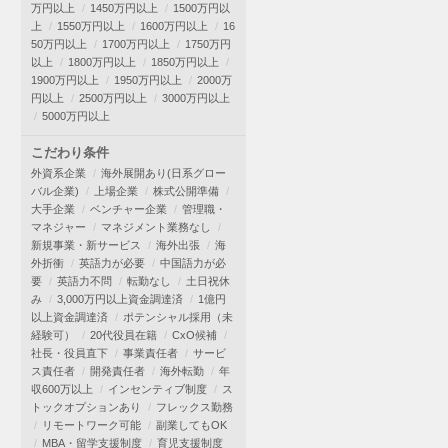
万円以上
1450万円以上
1500万円以
上
1550万円以上
1600万円以上
16
50万円以上
1700万円以上
1750万円
以上
1800万円以上
1850万円以上
1900万円以上
1950万円以上
2000万
円以上
2500万円以上
3000万円以上
5000万円以上
こだわり条件
外資系企業
海外展開あり(日系グロー
バル企業)
上場企業
株式公開準備
大手企業
ベンチャー企業
管理職・
マネジャー
マネジメント業務なし
新規事業・新サービス
海外出張
海
外折衝
英語力が必要
中国語力が必
要
英語力不問
転勤なし
土日祝休
み
3,000万円以上資金調達済
1億円
以上資金調達済
ポテンシャル採用（未
経験可）
20代役員在籍
CxO候補
社長・役員直下
事業責任者
サービ
ス責任者
開発責任者
海外転勤
年
収600万以上
インセンティブ制度
ス
トックオプションあり
フレックス勤務
リモートワーク可能
副業してもOK
MBA・留学支援制度
育児支援制度