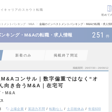
ハイキャリアのスカウト転職
初めて
ストメントバンキング・M&A
金融のインベストメントバンキング・M&Aの転職・求人情
251
ンキング・M&Aの転職・求人情報
件
新着のみ
掲載終了間近
掲載期間
26/07/30～26/08/12
M&Aコンサル｜数字偏重ではなく“オ
ん向き合うM&A｜在宅可
・M&A
ス
都
上場企業
英語力不問
転勤なし
土日祝休み
年収600