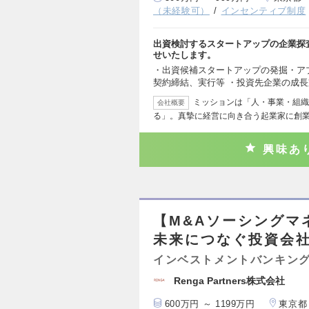
（未経験可）
インセンティブ制度
出資検討するスタートアップの企業探査
せいたします。
・出資候補スタートアップの発掘・ア
契約締結、実行等 ・投資先企業の成
ミッションは「人・事業・組織
会社概要
る」。真摯に経営に向き合う起業家に創
興味あ
【M&Aソーシングマ
未来につなぐ投資会
インベストメントバンキング
Renga Partners株式会社
600万円 ～ 1199万円
東京都