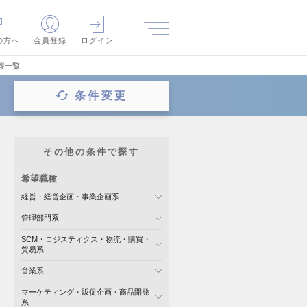
の方へ
会員登録
ログイン
報一覧
条件変更
その他の条件で探す
希望職種
経営・経営企画・事業企画系
管理部門系
SCM・ロジスティクス・物流・購買・
貿易系
営業系
マーケティング・販促企画・商品開発
系