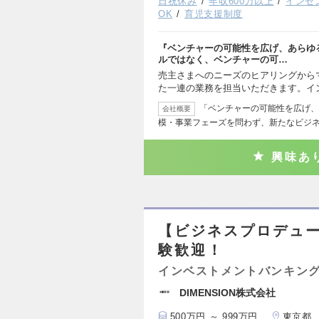
日祝休み
年収600万以上
インセ
OK
育児支援制度
『ベンチャーの可能性を広げ、あらゆる
ルではなく、ベンチャーの可…
売主さまへのニーズのヒアリングから
た一連の業務を担当いただきます。イ
「ベンチャーの可能性を広げ、
会社概要
模・事業フェーズを問わず、新たなビジ
興味あ
【ビジネスプロデュー
験歓迎！
インベストメントバンキング
DIMENSION株式会社
500万円 ～ 999万円
東京都