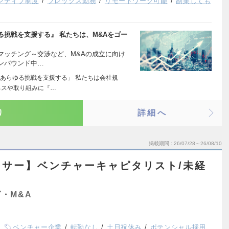
ンティブ制度
フレックス勤務
リモートワーク可能
副業しても
挑戦を支援する』 私たちは、M&Aをゴー
マッチング～交渉など、M&Aの成立に向け
ンバウンド中…
あらゆる挑戦を支援する」 私たちは会社規
ネスや取り組みに『…
り
詳細へ
掲載期間
26/07/28～26/08/10
サー】ベンチャーキャピタリスト/未経
・M&A
ベンチャー企業
転勤なし
土日祝休み
ポテンシャル採用