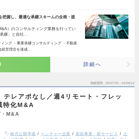
を把握し、最適な承継スキームの企画・提
M&A）のコンサルティング業務を行ってい
の承継」と自社…
ティング ・事業承継コンサルティング ・不動産
は経営理念を達成…
り
詳細へ
掲載期間
26/07/30～26/08/12
】テレアポなし／週4リモート・フレッ
域特化M&A
・M&A
株式公開準備
ベンチャー企業
新規事業・新サービス
土