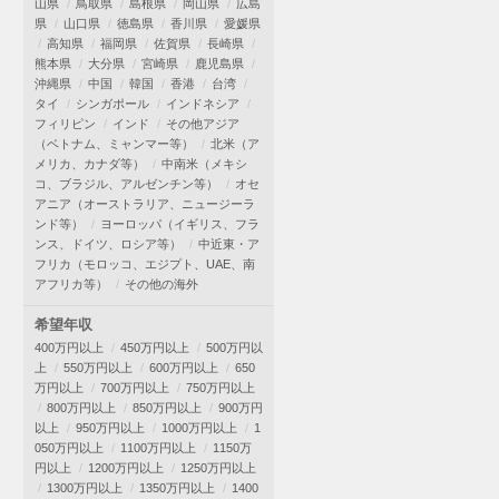
山県
鳥取県
島根県
岡山県
広島
県
山口県
徳島県
香川県
愛媛県
高知県
福岡県
佐賀県
長崎県
熊本県
大分県
宮崎県
鹿児島県
沖縄県
中国
韓国
香港
台湾
タイ
シンガポール
インドネシア
フィリピン
インド
その他アジア
（ベトナム、ミャンマー等）
北米（ア
メリカ、カナダ等）
中南米（メキシ
コ、ブラジル、アルゼンチン等）
オセ
アニア（オーストラリア、ニュージーラ
ンド等）
ヨーロッパ（イギリス、フラ
ンス、ドイツ、ロシア等）
中近東・ア
フリカ（モロッコ、エジプト、UAE、南
アフリカ等）
その他の海外
希望年収
400万円以上
450万円以上
500万円以
上
550万円以上
600万円以上
650
万円以上
700万円以上
750万円以上
800万円以上
850万円以上
900万円
以上
950万円以上
1000万円以上
1
050万円以上
1100万円以上
1150万
円以上
1200万円以上
1250万円以上
1300万円以上
1350万円以上
1400