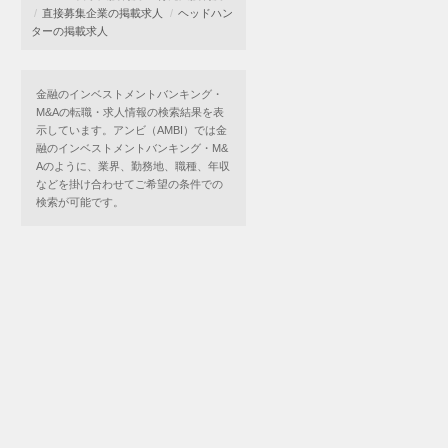
直接募集企業の掲載求人
ヘッドハン
ターの掲載求人
金融のインベストメントバンキング・
M&Aの転職・求人情報の検索結果を表
示しています。アンビ（AMBI）では金
融のインベストメントバンキング・M&
Aのように、業界、勤務地、職種、年収
などを掛け合わせてご希望の条件での
検索が可能です。