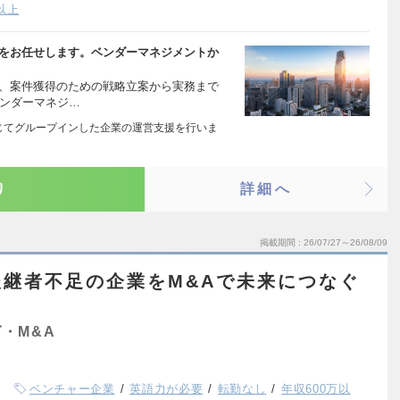
以上
行をお任せします。ベンダーマネジメントか
て、案件獲得のための戦略立案から実務まで
ベンダーマネジ…
&Aを通じてグループインした企業の運営支援を行いま
り
詳細へ
掲載期間
26/07/27～26/08/09
継者不足の企業をM&Aで未来につなぐ
・M&A
ベンチャー企業
英語力が必要
転勤なし
年収600万以