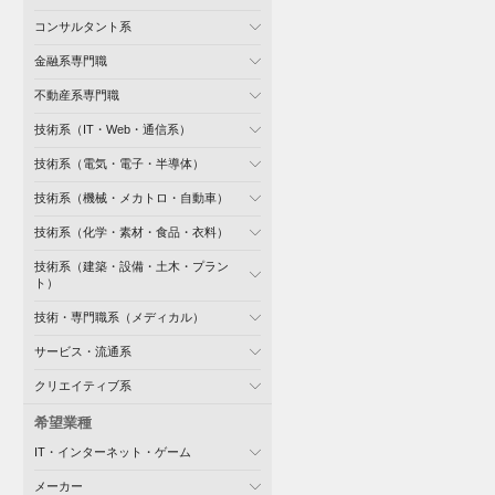
コンサルタント系
金融系専門職
不動産系専門職
技術系（IT・Web・通信系）
技術系（電気・電子・半導体）
技術系（機械・メカトロ・自動車）
技術系（化学・素材・食品・衣料）
技術系（建築・設備・土木・プラン
ト）
技術・専門職系（メディカル）
サービス・流通系
クリエイティブ系
希望業種
IT・インターネット・ゲーム
メーカー