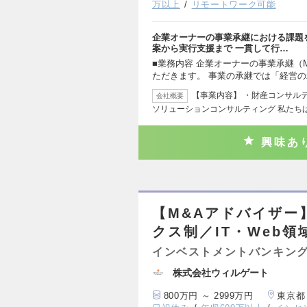
万以上
リモートワーク可能
企業オーナーの事業承継における課題
案から実行支援まで 一貫して行…
■業務内容 企業オーナーの事業承継（
ただきます。 事業の承継では「経営
【事業内容】 ・財産コンサル
会社概要
ソリューションコンサルティング 私たち
興味あ
【M&Aアドバイザー
クス制／IT・Web領
インベストメントバンキング
株式会社ウィルゲート
800万円 ～ 2999万円
東京都