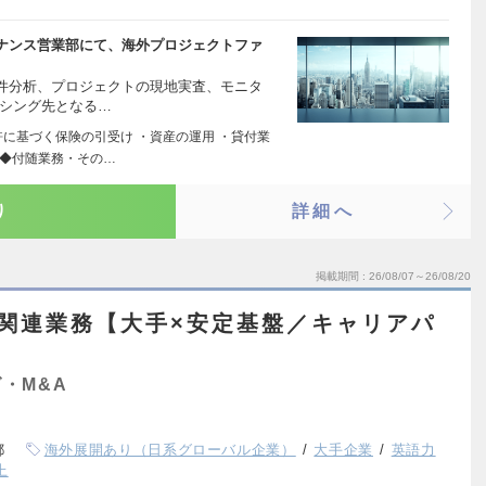
ナンス営業部にて、海外プロジェクトファ
件分析、プロジェクトの現地実査、モニタ
ーシング先となる…
許に基づく保険の引受け ・資産の運用 ・貸付業
 ◆付随業務・その…
り
詳細へ
掲載期間
26/08/07～26/08/20
関連業務【大手×安定基盤／キャリアパ
】
・M&A
都
海外展開あり（日系グローバル企業）
大手企業
英語力
上