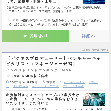
して、富裕層（地主・土地…
各営業店の営業担当者からトスアップされたニーズへの対応や富裕層対象先リス
トに基づく、資産承継ニーズの発掘、提案を行います…
■南都銀行グループは銀行業務を中心にコンサルティング業務をは
会社概要
じめ、総合金融サービスを展開しています。 ■奈良県および大阪府…
興味あり
詳細へ
掲載期間
26/08/06～26/08/19
【ビジネスプロデューサー】ベンチャーキャ
ピタリスト（マネージャー候補）
インベストメントバンキング・M&A
DIMENSION株式会社
500万円 ～ 999万円
東京都
ベンチャー企業
転勤な
し
土日祝休み
インセンティブ制度
フレックス勤務
出資検討するスタートアップの企業探査か
ら出資、EXITまでの一連の業務をお任せ
いたします。また合わせ…
・出資候補スタートアップの発掘・アプローチ、デューデリジェンス等 ・投資