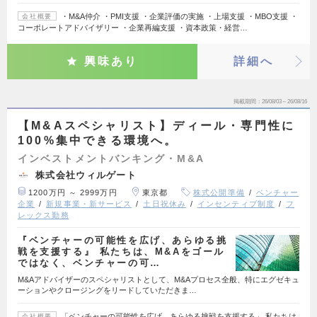
・M&A仲介 ・PMI支援 ・企業評価の実施 ・上場支援 ・MBO支援 ・
会社概要
コーポレートアドバイザリー ・企業再編支援 ・資本政策・経営…
興味あり
詳細へ
掲載期間
26/08/03～26/08/16
【M&Aスペシャリスト】ディール・専門性に
100%集中できる環境へ。
インベストメントバンキング・M&A
株式会社ウィルゲート
1200万円 ～ 2999万円
東京都
株式公開準備
ベンチャー
企業
新規事業・新サービス
土日祝休み
インセンティブ制度
フ
レックス勤務
『ベンチャーの可能性を広げ、あらゆる挑
戦を支援する』 私たちは、M&Aをゴール
ではなく、ベンチャーの可…
M&Aアドバイザーのスペシャリストとして、M&Aプロセス全般、特にエグゼキュ
ーションやクロージングをリードしていただきま…
「ベンチャーの可能性を広げ、あらゆる挑戦を支援する」 私たちは
会社概要