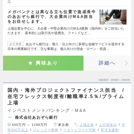
度
メガバンクとは異なる立ち位置で急成長中
のあおぞら銀行で、大企業向けM&A担当
をお任せします。
上場企業を中心に、大企業～中堅企業向けのM＆A業務（国内外）をご担当いた
だきます。 基本的には取引先や提携先、ファンドなど…
あおぞら銀行は、個人・法人向けに多様な金融サービスを提供する
会社概要
日本の商業銀行です。主な事業は、個人向けの預金・ローン・投資…
興味あり
詳細へ
掲載期間
26/08/07～26/08/20
国内・海外プロジェクトファイナンス担当 /
在宅フレックス制度有/離職率2.5％/プライム
上場
インベストメントバンキング・M&A
株式会社あおぞら銀行
650万円 ～ 1199万円
東京都
上場企業
土日祝休み
年
収600万以上
フレックス勤務
リモートワーク可能
育児支援制