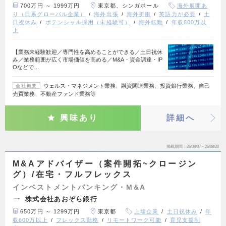
700万円 ～ 1999万円
東京都、シンガポール
海外展開あ
り（日系グローバル企業）
海外出張
海外折衝
英語力が必要
土
日祝休み
ポテンシャル採用（未経験可）
海外転勤
年収600万以
上
【業務未経験歓迎／専門性を高めることができる／土日祝休
み／業務範囲が広く市場価値を高める／M&A・資金調達・IP
Oなどで…
ウェルス・マネジメント業務、融資関連業務、投資銀行業務、自己
会社概要
売買業務、不動産ファンド業務等
興味あり
詳細へ
掲載期間
26/08/07～26/08/20
M&Aアドバイザー（案件開拓~クロージン
グ）/在宅・フルフレックス
インベストメントバンキング・M&A
株式会社あおぞら銀行
650万円 ～ 1299万円
東京都
上場企業
土日祝休み
年
収600万以上
フレックス勤務
リモートワーク可能
育児支援制