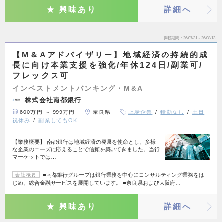
興味あり
詳細へ
掲載期間
26/07/31～26/08/13
【M＆Aアドバイザリー】地域経済の持続的成
長に向け本業支援を強化/年休124日/副業可/
フレックス可
インベストメントバンキング・M&A
株式会社南都銀行
800万円 ～ 999万円
奈良県
上場企業
転勤なし
土日
祝休み
副業してもOK
【業務概要】 南都銀行は地域経済の発展を使命とし、多様
な企業のニーズに応えることで信頼を築いてきました。当行
マーケットでは…
■南都銀行グループは銀行業務を中心にコンサルティング業務をは
会社概要
じめ、総合金融サービスを展開しています。 ■奈良県および大阪府…
興味あり
詳細へ