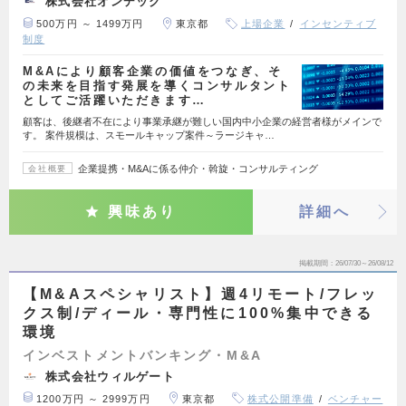
株式会社オンデック
500万円 ～ 1499万円
東京都
上場企業
インセンティブ
制度
M&Aにより顧客企業の価値をつなぎ、そ
の未来を目指す発展を導くコンサルタント
としてご活躍いただきます…
顧客は、後継者不在により事業承継が難しい国内中小企業の経営者様がメインで
す。 案件規模は、スモールキャップ案件～ラージキャ…
企業提携・M&Aに係る仲介・斡旋・コンサルティング
会社概要
興味あり
詳細へ
掲載期間
26/07/30～26/08/12
【M&Aスペシャリスト】週4リモート/フレッ
クス制/ディール・専門性に100%集中できる
環境
インベストメントバンキング・M&A
株式会社ウィルゲート
1200万円 ～ 2999万円
東京都
株式公開準備
ベンチャー