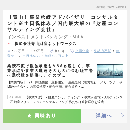
掲載期間
26/07/31～26/08/13
【青山】事業承継アドバイザリーコンサルタ
ント※土日祝休み／国内最大級の『財産コン
サルティング会社』
インベストメントバンキング・M&A
株式会社青山財産ネットワークス
600万円 ～ 999万円
東京都
上場企業
英語力不問
転
勤なし
土日祝休み
年収600万以上
業績不振で親族承継もM&Aも難しく、事
業承継や事業の継続そのものに悩む経営者
へ選択肢を提供し、そのプ…
【業務内容】 （1）関係構築・顧客開拓 →金融機関（地方銀行・メガバンク）や
M&A仲介会社との関係構築・紹介依頼、紹介資料・…
【事業内容】 ・財産コンサルティング ・事業承継コンサルティング
会社概要
・不動産ソリューションコンサルティング 私たちは経営理念を達成…
興味あり
詳細へ