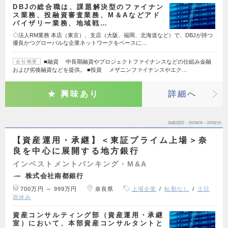
DBJの総合職は、課題解決型のファイナン
ス業務、投融資審査業務、M＆Aなどアド
バイザリー業務、地域戦…
◇法人RM業務 本店（東京）、支店（大阪、福岡、北海道など）で、DBJが持つ
優良かつグローバルな企業ネットワークをベースに…
■融資 中長期融資やプロジェクトファイナンスなどの仕組み金融
会社概要
および劣後融資などを提供。 ■投資 メザニンファイナンスやエク…
興味あり
詳細へ
掲載期間
26/08/06～26/08/19
【資産運用・承継】＜東証プライム上場＞奈
良を中心に展開する地方銀行
インベストメントバンキング・M&A
株式会社南都銀行
700万円 ～ 999万円
奈良県
上場企業
転勤なし
土日
祝休み
資産コンサルティング部（資産運用・承継
室）において、本部資産コンサルタントと