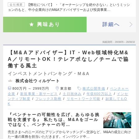
【弊社について】 ・「オーナーシップを絶やさない」というミッシ
会社概要
ョンのもと、中小企業向けのM&Aアドバイザリーおよび投資事業…
興味あり
詳細へ
掲載期間
26/08/05～26/08/18
【M&Aアドバイザー】IT・Web領域特化M&
A／リモートOK！テレアポなし／チームで協
働する風土
インベストメントバンキング・M&A
株式会社ウィルゲート
800万円 ～ 2999万円
東京都
株式公開準備
ベンチャー
企業
新規事業・新サービス
土日祝休み
年収600万以上
インセ
ンティブ制度
フレックス勤務
リモートワーク可能
副業してもO
K
『ベンチャーの可能性を広げ、あらゆる挑
戦を支援する』 私たちは、M&Aをゴール
ではなく、ベンチャーの可…
売主さまへのニーズのヒアリングからマッチング～交渉など、M&Aの成立に向け
た一連の業務を担当いただきます。インバウンド中…