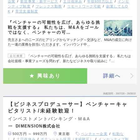
企業
新規事業・新サービス
土日祝休み
年収600万以上
インセ
ンティブ制度
フレックス勤務
リモートワーク可能
副業してもO
K
育児支援制度
『ベンチャーの可能性を広げ、あらゆる挑
戦を支援する』 私たちは、M&Aをゴール
ではなく、ベンチャーの可…
売主さまへのニーズのヒアリングからマッチング～交渉など、M&Aの成立に向け
た一連の業務を担当いただきます。インバウンド中…
「ベンチャーの可能性を広げ、あらゆる挑戦を支援する」 私たちは
会社概要
会社規模・事業フェーズを問わず、新たなビジネスや取り組みに『…
興味あり
詳細へ
掲載期間
26/07/28～26/08/10
【ビジネスプロデューサー】ベンチャーキャ
ピタリスト/未経験歓迎！
インベストメントバンキング・M&A
DIMENSION株式会社
500万円 ～ 999万円
東京都
ベンチャー企業
転勤な
し
土日祝休み
ポテンシャル採用（未経験可）
インセンティブ制