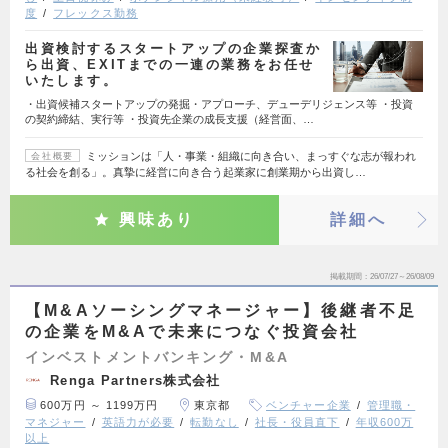
度
フレックス勤務
出資検討するスタートアップの企業探査か
ら出資、EXITまでの一連の業務をお任せ
いたします。
・出資候補スタートアップの発掘・アプローチ、デューデリジェンス等 ・投資
の契約締結、実行等 ・投資先企業の成長支援（経営面、…
ミッションは「人・事業・組織に向き合い、まっすぐな志が報われ
会社概要
る社会を創る」。真摯に経営に向き合う起業家に創業期から出資し…
興味あり
詳細へ
掲載期間
26/07/27～26/08/09
【M&Aソーシングマネージャー】後継者不足
の企業をM&Aで未来につなぐ投資会社
インベストメントバンキング・M&A
Renga Partners株式会社
600万円 ～ 1199万円
東京都
ベンチャー企業
管理職・
マネジャー
英語力が必要
転勤なし
社長・役員直下
年収600万
以上