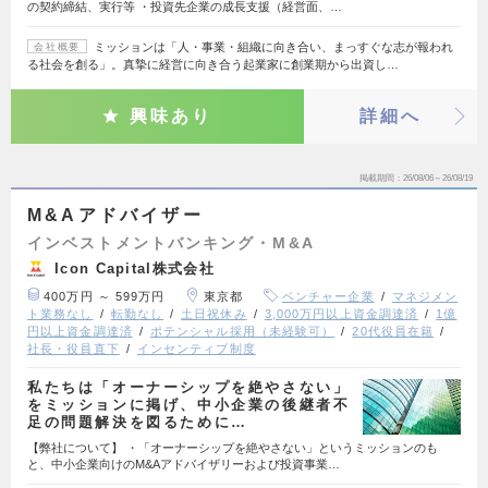
の契約締結、実行等 ・投資先企業の成長支援（経営面、…
ミッションは「人・事業・組織に向き合い、まっすぐな志が報われ
会社概要
る社会を創る」。真摯に経営に向き合う起業家に創業期から出資し…
興味あり
詳細へ
掲載期間
26/08/06～26/08/19
M&Aアドバイザー
インベストメントバンキング・M&A
Icon Capital株式会社
400万円 ～ 599万円
東京都
ベンチャー企業
マネジメン
ト業務なし
転勤なし
土日祝休み
3,000万円以上資金調達済
1億
円以上資金調達済
ポテンシャル採用（未経験可）
20代役員在籍
社長・役員直下
インセンティブ制度
私たちは「オーナーシップを絶やさない」
をミッションに掲げ、中小企業の後継者不
足の問題解決を図るために…
【弊社について】 ・「オーナーシップを絶やさない」というミッションのも
と、中小企業向けのM&Aアドバイザリーおよび投資事業…