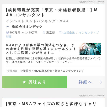
掲載期間
26/07/31～26/08/13
[成長環境が充実！東京・未経験者歓迎！] M
&Aコンサルタント
インベストメントバンキング・M&A
株式会社オンデック
500万円 ～ 1499万円
東京都
上場企業
インセンティブ
制度
M&Aにより顧客企業の価値をつなぎ、そ
の未来を目指す発展を導くコンサルタント
としてご活躍いただきます…
顧客は、後継者不在により事業承継が難しい国内中小企業の経営者様がメインで
す。 案件規模は、スモールキャップ案件～ラージキャ…
企業提携・M&Aに係る仲介・斡旋・コンサルティング
会社概要
興味あり
詳細へ
掲載期間
26/07/31～26/08/13
[東京・M&Aフェイズの広さと多様なキャリ