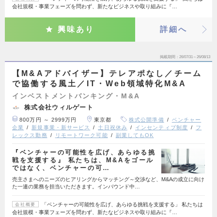
会社規模・事業フェーズを問わず、新たなビジネスや取り組みに『…
興味あり
詳細へ
掲載期間
26/07/31～26/08/13
【M&Aアドバイザー】テレアポなし／チーム
で協働する風土／IT・Web領域特化M&A
インベストメントバンキング・M&A
株式会社ウィルゲート
800万円 ～ 2999万円
東京都
株式公開準備
ベンチャー
企業
新規事業・新サービス
土日祝休み
インセンティブ制度
フ
レックス勤務
リモートワーク可能
副業してもOK
『ベンチャーの可能性を広げ、あらゆる挑
戦を支援する』 私たちは、M&Aをゴール
ではなく、ベンチャーの可…
売主さまへのニーズのヒアリングからマッチング～交渉など、M&Aの成立に向け
た一連の業務を担当いただきます。インバウンド中…
「ベンチャーの可能性を広げ、あらゆる挑戦を支援する」 私たちは
会社概要
会社規模・事業フェーズを問わず、新たなビジネスや取り組みに『…