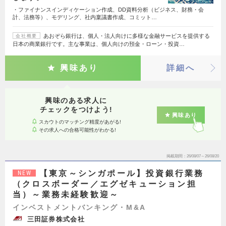
・ファイナンスインディケーション作成、DD資料分析（ビジネス、財務・会
計、法務等）、モデリング、社内稟議書作成、コミット…
あおぞら銀行は、個人・法人向けに多様な金融サービスを提供する
会社概要
日本の商業銀行です。主な事業は、個人向けの預金・ローン・投資…
興味あり
詳細へ
興味のある求人に
チェックをつけよう!
興味あり
スカウトのマッチング精度があがる!
その求人への合格可能性がわかる!
掲載期間
26/08/07～26/08/20
【東京～シンガポール】投資銀行業務
NEW
（クロスボーダー／エグゼキューション担
当）～業務未経験歓迎～
インベストメントバンキング・M&A
三田証券株式会社