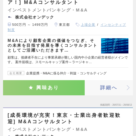
ア！] M&Aコンサルタント
インベストメントバンキング・M&A
株式会社オンデック
500万円 ～ 1499万円
東京都
上場企業
インセンティブ
制度
M&Aにより顧客企業の価値をつなぎ、そ
の未来を目指す発展を導くコンサルタント
としてご活躍いただきます…
顧客は、後継者不在により事業承継が難しい国内中小企業の経営者様がメインで
す。 案件規模は、スモールキャップ案件～ラージキャ…
企業提携・M&Aに係る仲介・斡旋・コンサルティング
会社概要
興味あり
詳細へ
掲載期間
26/07/31～26/08/13
[成長環境が充実！東京・士業出身者歓迎歓
迎] M&Aコンサルタント
インベストメントバンキング・M&A