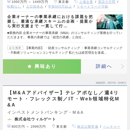
1000万円 ～ 1449万円
東京都
上場企業
英語力不問
転勤なし
土日祝休み
年収600万以上
リモートワーク可能
企業オーナーの事業承継における課題を把
握し、最適な承継スキームの企画・提案か
ら実行支援まで 一貫して行…
■業務内容 企業オーナーの事業承継（M&A）のコンサルティング業務を行ってい
ただきます。 事業の承継では「経営の承継」と自社…
【事業内容】 ・財産コンサルティング ・事業承継コンサルティング
会社概要
・不動産ソリューションコンサルティング 私たちは経営理念を達成…
興味あり
詳細へ
掲載期間
26/07/30～26/08/12
【M&Aアドバイザー】テレアポなし／週4リ
モート・フレックス制／IT・Web領域特化M
&A
インベストメントバンキング・M&A
株式会社ウィルゲート
800万円 ～ 2999万円
東京都
株式公開準備
ベンチャー