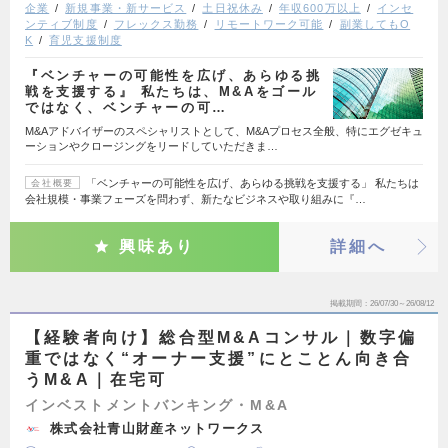
企業
新規事業・新サービス
土日祝休み
年収600万以上
インセ
ンティブ制度
フレックス勤務
リモートワーク可能
副業してもO
K
育児支援制度
『ベンチャーの可能性を広げ、あらゆる挑
戦を支援する』 私たちは、M&Aをゴール
ではなく、ベンチャーの可…
M&Aアドバイザーのスペシャリストとして、M&Aプロセス全般、特にエグゼキュ
ーションやクロージングをリードしていただきま…
「ベンチャーの可能性を広げ、あらゆる挑戦を支援する」 私たちは
会社概要
会社規模・事業フェーズを問わず、新たなビジネスや取り組みに『…
興味あり
詳細へ
掲載期間
26/07/30～26/08/12
【経験者向け】総合型M&Aコンサル｜数字偏
重ではなく“オーナー支援”にとことん向き合
うM&A｜在宅可
インベストメントバンキング・M&A
株式会社青山財産ネットワークス