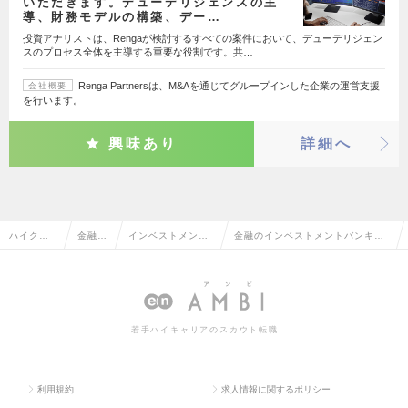
いただきます。デューデリジェンスの主
導、財務モデルの構築、デー…
投資アナリストは、Rengaが検討するすべての案件において、デューデリジェン
スのプロセス全体を主導する重要な役割です。共…
Renga Partnersは、M&Aを通じてグループインした企業の運営支援
会社概要
を行います。
興味あり
詳細へ
ハイクラ
金融系
インベストメント
金融のインベストメントバンキン
ス求人TO
専門職
バンキング・M&A
グ・M&Aの転職・求人情報一覧
P
若手ハイキャリアのスカウト転職
利用規約
求人情報に関するポリシー