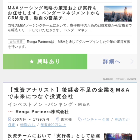
M&Aソーシング戦略の策定および実行を
お任せします。ベンダーマネジメントから
CRM活用、独自の営業チ…
当社のM&Aソーシングチームにおいて、案件獲得のための戦略立案から実務まで
を幅広くリードしていただきます。 ベンダーマネジ…
Renga Partnersは、M&Aを通じてグループインした企業の運営支援
会社概要
を行います。
興味あり
詳細へ
掲載期間
26/07/27～26/08/09
【投資アナリスト】後継者不足の企業をM&A
で未来につなぐ投資会社
インベストメントバンキング・M&A
Renga Partners株式会社
600万円 ～ 1799万円
東京都
ベンチャー企業
英語力が
必要
転勤なし
年収600万以上
投資チームにおいて「実行者」として活躍