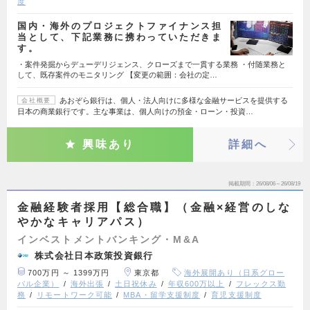
度
国内・海外のプロジェクトファイナンス担
当として、下記業務に携わっていただきま
す。
・案件発掘からデューデリジェンス、クローズまで一貫する業務 ・付随業務と
して、既存案件のモニタリング 【変更の範囲：会社の定…
あおぞら銀行は、個人・法人向けに多様な金融サービスを提供する
会社概要
日本の商業銀行です。主な事業は、個人向けの預金・ローン・投資…
興味あり
詳細へ
掲載期間
26/08/06～26/08/19
金融経験者採用【総合職】（金融×経営のしな
やかなキャリアパス）
インベストメントバンキング・M&A
株式会社日本政策投資銀行
700万円 ～ 1399万円
東京都
海外展開あり（日系グロー
バル企業）
海外出張
土日祝休み
年収600万以上
フレックス勤
務
リモートワーク可能
MBA・留学支援制度
育児支援制度