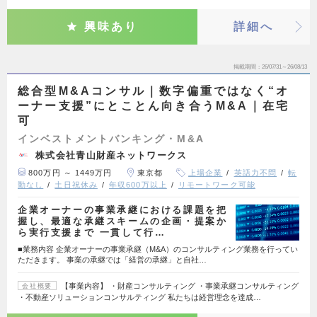
興味あり
詳細へ
掲載期間
26/07/31～26/08/13
総合型M&Aコンサル｜数字偏重ではなく“オ
ーナー支援”にとことん向き合うM&A｜在宅
可
インベストメントバンキング・M&A
株式会社青山財産ネットワークス
800万円 ～ 1449万円
東京都
上場企業
英語力不問
転
勤なし
土日祝休み
年収600万以上
リモートワーク可能
企業オーナーの事業承継における課題を把
握し、最適な承継スキームの企画・提案か
ら実行支援まで 一貫して行…
■業務内容 企業オーナーの事業承継（M&A）のコンサルティング業務を行ってい
ただきます。 事業の承継では「経営の承継」と自社…
【事業内容】 ・財産コンサルティング ・事業承継コンサルティング
会社概要
・不動産ソリューションコンサルティング 私たちは経営理念を達成…