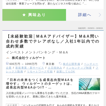
会社規模・事業フェーズを問わず、新たなビジネスや取り組みに『…
興味あり
詳細へ
掲載期間
26/08/03～26/08/16
【未経験歓迎│M&Aアドバイザー】M&A問い
合わせ多数でテレアポなし／入社1年以内での
成約実績
インベストメントバンキング・M&A
株式会社ウィルゲート
600万円 ～ 1099万円
東京都
株式公開準備
ベンチャー
企業
新規事業・新サービス
土日祝休み
インセンティブ制度
フ
レックス勤務
リモートワーク可能
副業してもOK
「日本の未来をつくる成長志向型M&Aを
増やす」 ウィルゲートのターゲットは、
成長志向型M&AかつIT・…
入社後は現場メンバーから業務を引き継いでいただき、当社のM&A業務のフロー
を習得いただきます。 業務に慣れてきたら案件推進…
「ベンチャーの可能性を広げ、あらゆる挑戦を支援する」 私たちは
会社概要