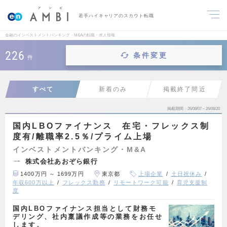
若手ハイキャリアのスカウト転職
金融のインベストメントバンキング・M&Aの転職・求人情報
226
条件変更
件
すべて
新着のみ
掲載終了間近
掲載期間
26/08/07～26/08/20
国内LBOファイナンス 在宅・フレックス制
度有/離職率2.5％/プライム上場
インベストメントバンキング・M&A
株式会社あおぞら銀行
1400万円 ～ 1699万円
東京都
上場企業
土日祝休み
年収600万以上
フレックス勤務
リモートワーク可能
育児支援制
度
国内LBOファイナンス担当として財務モ
デリング、社内稟議作成等の業務をお任せ
します。