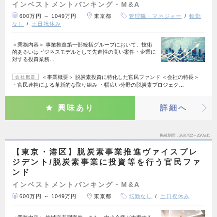
インベストメントバンキング・M&A
600万円 ～ 1049万円
東京都
管理職・マネジャー
転勤
なし
土日祝休み
＜業務内容＞ 事業推進第一部統括グループにおいて、技術
的あるいはビジネスモデルとして先進性の高い案件・企業に
対する投資業務…
＜事業概要＞ 脱炭素投資に特化した官民ファンド ＜会社の特長＞
会社概要
・官民連携による革新的な取り組み ・幅広い分野の脱炭素プロジェク…
興味あり
詳細へ
掲載期間
26/07/22～26/09/15
【東京・港区】脱炭素事業推進ヴァイスプレ
ジデント/脱炭素事業に投資等を行う官民ファ
ンド
インベストメントバンキング・M&A
600万円 ～ 1049万円
東京都
転勤なし
土日祝休み