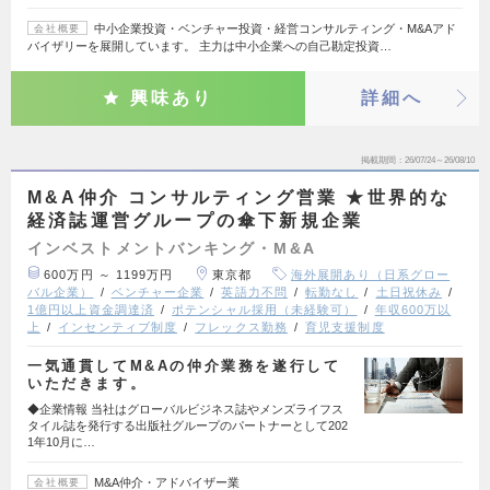
中小企業投資・ベンチャー投資・経営コンサルティング・M&Aアド
会社概要
バイザリーを展開しています。 主力は中小企業への自己勘定投資…
興味あり
詳細へ
掲載期間
26/07/24～26/08/10
M&A仲介 コンサルティング営業 ★世界的な
経済誌運営グループの傘下新規企業
インベストメントバンキング・M&A
600万円 ～ 1199万円
東京都
海外展開あり（日系グロー
バル企業）
ベンチャー企業
英語力不問
転勤なし
土日祝休み
1億円以上資金調達済
ポテンシャル採用（未経験可）
年収600万以
上
インセンティブ制度
フレックス勤務
育児支援制度
一気通貫してM&Aの仲介業務を遂行して
いただきます。
◆企業情報 当社はグローバルビジネス誌やメンズライフス
タイル誌を発行する出版社グループのパートナーとして202
1年10月に…
M&A仲介・アドバイザー業
会社概要