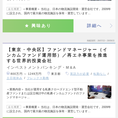
＜事業概要＞ 当社は、日本の物流施設開発・運営会社です。2009年
会社概要
に設立され、国内で最大級の物流施設を保有・運営しています…
興味あり
詳細へ
掲載期間
26/07/22～26/09/15
【東京・中央区】ファンドマネージャー（イ
ンカムファンド運用部）／再エネ事業を推進
する世界的投資会社
インベストメントバンキング・M&A
800万円 ～ 1249万円
東京都
英語力が必要
転勤なし
土日祝休み
フレックス勤務
＜業務内容＞ 当社が運用する私募クローズドエンド型不動
産ファンドまたは設立検討中の私募インカムファンドのファ
ンドマネージャ…
＜事業概要＞ 当社は、日本の物流施設開発・運営会社です。2009年
会社概要
に設立され、国内で最大級の物流施設を保有・運営しています…