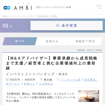
若手ハイキャリアのスカウト転職
転勤なしのインベストメントバンキング・M&Aの転職・求人情報
98
条件変更
件
すべて
新着のみ
掲載終了間近
掲載期間
26/07/27～26/08/09
【M&Aアドバイザー】事業承継から成長戦略
まで支援／経営者と挑む企業価値向上の最前
線
インベストメントバンキング・M&A
700万円 ～ 849万円
東京都
ベンチャー企業
新規事業・
新サービス
転勤なし
土日祝休み
【仕事内容】 弊社は、BIG4系監査法人、コンサルティング
ファーム、ベンチャー企業の役員を経験してきたメンバーを
中心に構成…