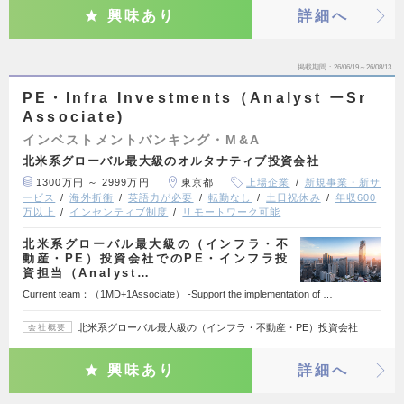
興味あり
詳細へ
掲載期間
26/06/19～26/08/13
PE・Infra Investments（Analyst ーSr
Associate)
インベストメントバンキング・M&A
北米系グローバル最大級のオルタナティブ投資会社
1300万円 ～ 2999万円
東京都
上場企業
新規事業・新サ
ービス
海外折衝
英語力が必要
転勤なし
土日祝休み
年収600
万以上
インセンティブ制度
リモートワーク可能
北米系グローバル最大級の（インフラ・不
動産・PE）投資会社でのPE・インフラ投
資担当（Analyst…
Current team：（1MD+1Associate） -Support the implementation of …
北米系グローバル最大級の（インフラ・不動産・PE）投資会社
会社概要
興味あり
詳細へ