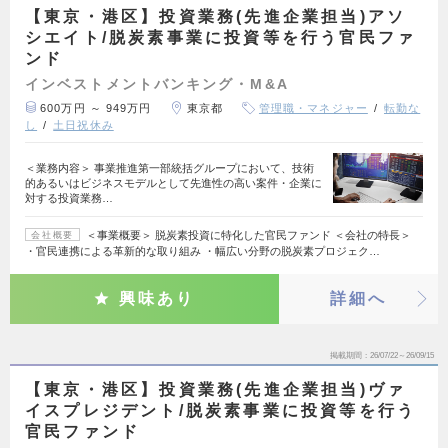
【東京・港区】投資業務(先進企業担当)アソ
シエイト/脱炭素事業に投資等を行う官民ファ
ンド
インベストメントバンキング・M&A
600万円 ～ 949万円
東京都
管理職・マネジャー
転勤な
し
土日祝休み
＜業務内容＞ 事業推進第一部統括グループにおいて、技術
的あるいはビジネスモデルとして先進性の高い案件・企業に
対する投資業務…
＜事業概要＞ 脱炭素投資に特化した官民ファンド ＜会社の特長＞
会社概要
・官民連携による革新的な取り組み ・幅広い分野の脱炭素プロジェク…
興味あり
詳細へ
掲載期間
26/07/22～26/09/15
【東京・港区】投資業務(先進企業担当)ヴァ
イスプレジデント/脱炭素事業に投資等を行う
官民ファンド