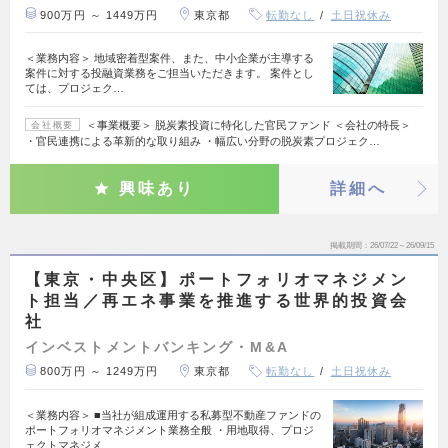
900万円 ～ 1449万円
東京都
転勤なし
土日祝休み
＜業務内容＞ 地域密着型案件、また、中小企業が主導する
案件に対する投融資業務をご担当いただきます。 案件とし
ては、プロジェク…
＜事業概要＞ 脱炭素投資に特化した官民ファンド ＜会社の特長＞
会社概要
・官民連携による革新的な取り組み ・幅広い分野の脱炭素プロジェク…
興味あり
詳細へ
掲載期間
26/07/22～26/09/15
【東京・中央区】ポートフォリオマネジメン
ト担当／再エネ事業を推進する世界的投資会
社
インベストメントバンキング・M&A
800万円 ～ 1249万円
東京都
転勤なし
土日祝休み
＜業務内容＞ ■当社が組成運用する私募型不動産ファンドの
ポートフォリオマネジメント業務全般 ・用地取得、プロジ
ェクトマネジメ…