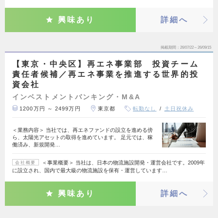
興味あり
詳細へ
掲載期間
26/07/22～26/09/15
【東京・中央区】再エネ事業部 投資チーム
責任者候補／再エネ事業を推進する世界的投
資会社
インベストメントバンキング・M&A
1200万円 ～ 2499万円
東京都
転勤なし
土日祝休み
＜業務内容＞ 当社では、再エネファンドの設立を進める傍
ら、太陽光アセットの取得を進めています。 足元では、稼
働済み、新規開発…
＜事業概要＞ 当社は、日本の物流施設開発・運営会社です。2009年
会社概要
に設立され、国内で最大級の物流施設を保有・運営しています…
興味あり
詳細へ