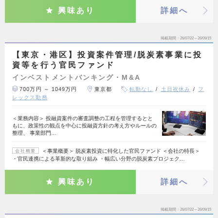
興味あり
詳細へ
掲載期間
26/07/22～26/09/15
【東京・港区】投資案件管理/脱炭素事業に投
資等を行う官民ファンド
インベストメントバンキング・M&A
700万円 ～ 1049万円
東京都
転勤なし
土日祝休み
フ
レックス勤務
＜業務内容＞ 投融資案件の審査調整の工程を管理するとと
もに、政策性の観点を中心に投融資方針の考え方やルールの
整理、 事業部門…
＜事業概要＞ 脱炭素投資に特化した官民ファンド ＜会社の特長＞
会社概要
・官民連携による革新的な取り組み ・幅広い分野の脱炭素プロジェク…
興味あり
詳細へ
掲載期間
26/07/22～26/09/15