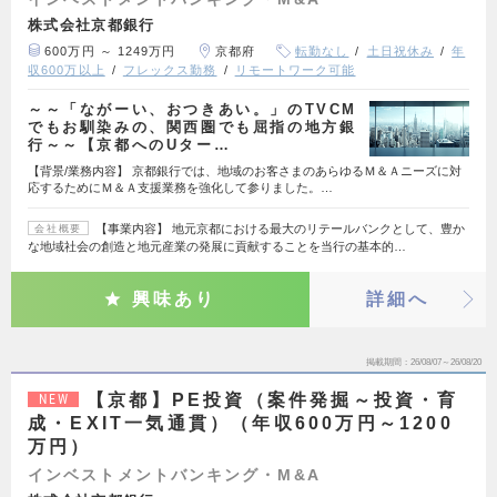
株式会社京都銀行
600万円 ～ 1249万円
京都府
転勤なし
土日祝休み
年
収600万以上
フレックス勤務
リモートワーク可能
～～「ながーい、おつきあい。」のTVCM
でもお馴染みの、関西圏でも屈指の地方銀
行～～【京都へのUター…
【背景/業務内容】 京都銀行では、地域のお客さまのあらゆるＭ＆Ａニーズに対
応するためにＭ＆Ａ支援業務を強化して参りました。…
【事業内容】 地元京都における最大のリテールバンクとして、豊か
会社概要
な地域社会の創造と地元産業の発展に貢献することを当行の基本的…
興味あり
詳細へ
掲載期間
26/08/07～26/08/20
【京都】PE投資（案件発掘～投資・育
NEW
成・EXIT一気通貫）（年収600万円～1200
万円）
インベストメントバンキング・M&A