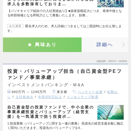
求人を多数保有しておりま…
【パソナキャリア経由での入社実績あり】■資産規模拡大につき、将来中核とな
る幹部候補となる即戦力として募集いたします。 財務…
匿名求人のため、求人詳細につきましてはご面談時にお伝え致しま
会社概要
す。
興味あり
詳細へ
掲載期間
26/07/27～26/08/09
投資・バリューアップ担当（自己資金型PEフ
ァンド／事業承継）
インベストメントバンキング・M&A
600万円 ～ 1249万円
東京都
ベンチャー企業
転勤な
し
土日祝休み
年収600万以上
インセンティブ制度
自己資金型の投資ファンドで、中小企業の
事業承継投資とバリューアップ（経営支
援）を一気通貫で担う投資ポ…
1.投資業務（バリューアップに関する一連の業務） 投資先の経営支援全般に幅広
く関与いただきます。投資先のバリューアップを4…