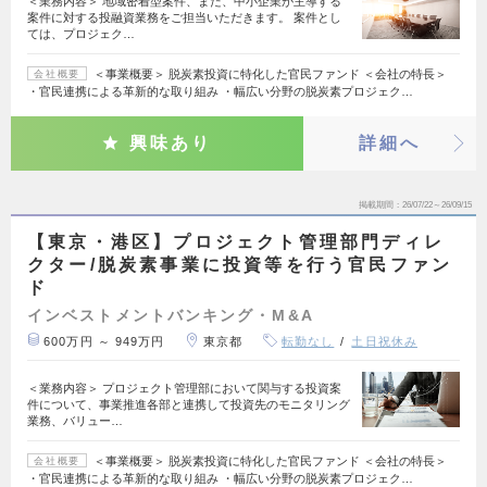
＜業務内容＞ 地域密着型案件、また、中小企業が主導する
案件に対する投融資業務をご担当いただきます。 案件とし
ては、プロジェク…
＜事業概要＞ 脱炭素投資に特化した官民ファンド ＜会社の特長＞
会社概要
・官民連携による革新的な取り組み ・幅広い分野の脱炭素プロジェク…
興味あり
詳細へ
掲載期間
26/07/22～26/09/15
【東京・港区】プロジェクト管理部門ディレ
クター/脱炭素事業に投資等を行う官民ファン
ド
インベストメントバンキング・M&A
600万円 ～ 949万円
東京都
転勤なし
土日祝休み
＜業務内容＞ プロジェクト管理部において関与する投資案
件について、事業推進各部と連携して投資先のモニタリング
業務、バリュー…
＜事業概要＞ 脱炭素投資に特化した官民ファンド ＜会社の特長＞
会社概要
・官民連携による革新的な取り組み ・幅広い分野の脱炭素プロジェク…