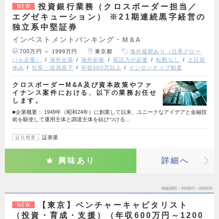
投資銀行業務（クロスボーダー担当／
NEW
エグゼキューション） ※21期連続黒字経営の
独立系中堅証券
インベストメントバンキング・M&A
700万円 ～ 1999万円
東京都
海外展開あり（日系グロー
バル企業）
海外出張
海外折衝
英語力が必要
転勤なし
土日祝
休み
社長・役員直下
年収600万以上
インセンティブ制度
クロスボーダーM&A及び資本政策やファ
イナンス案件における、以下の業務お任せ
します。
■企業概要： 1949年（昭和24年）に創業して以来、ユニークなアイデアと金融技
術を駆使して運用主体と調達主体を結びつける…
証券業
会社概要
興味あり
詳細へ
掲載期間
26/08/07～26/08/20
【東京】ベンチャーキャピタリスト
NEW
（投資・育成・支援）（年収600万円～1200