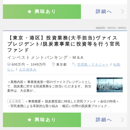
興味あり
詳細へ
掲載期間
26/07/22～26/09/15
【東京・港区】投資業務(大手担当)ヴァイス
プレジデント/脱炭素事業に投資等を行う官民
ファンド
インベストメントバンキング・M&A
600万円 ～ 1049万円
東京都
管理職・マネジャー
転勤
なし
土日祝休み
＜業務内容＞ 事業推進第一部のヴァイスプレジデントとし
て、脱炭素に対する投資業務をご担当いただきます。 担当
案件は、大企業が…
＜事業概要＞ 脱炭素投資に特化した官民ファンド ＜会社の特長＞
会社概要
・官民連携による革新的な取り組み ・幅広い分野の脱炭素プロジェク…
興味あり
詳細へ