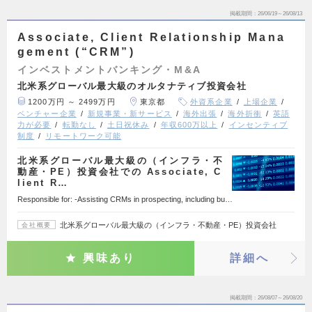
掲載期間
26/06/19～26/08/13
Associate, Client Relationship Mana
gement (“CRM”)
インベストメントバンキング・M&A
北米系グローバル最大級のオルタナティブ投資会社
1200万円 ～ 2499万円
東京都
外資系企業
上場企業
ベンチャー企業
新規事業・新サービス
海外出張
海外折衝
英語
力が必要
転勤なし
土日祝休み
年収600万以上
インセンティブ
制度
リモートワーク可能
北米系グローバル最大級の（インフラ・不
動産・PE）投資会社での Associate, C
lient R…
Responsible for: -Assisting CRMs in prospecting, including bu…
北米系グローバル最大級の（インフラ・不動産・PE）投資会社
会社概要
興味あり
詳細へ
掲載期間
26/08/07～26/08/20