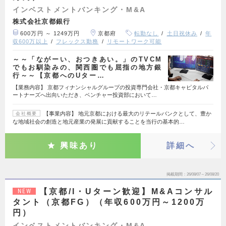
インベストメントバンキング・M&A
株式会社京都銀行
600万円 ～ 1249万円
京都府
転勤なし
土日祝休み
年
収600万以上
フレックス勤務
リモートワーク可能
～～「ながーい、おつきあい。」のTVCM
でもお馴染みの、関西圏でも屈指の地方銀
行～～【京都へのUター…
【業務内容】 京都フィナンシャルグループの投資専門会社・京都キャピタルパ
ートナーズへ出向いただき、ベンチャー投資部において…
【事業内容】 地元京都における最大のリテールバンクとして、豊か
会社概要
な地域社会の創造と地元産業の発展に貢献することを当行の基本的…
興味あり
詳細へ
掲載期間
26/08/07～26/08/20
【京都/I・Uターン歓迎】M&Aコンサル
NEW
タント（京都FG）（年収600万円～1200万
円）
インベストメントバンキング・M&A