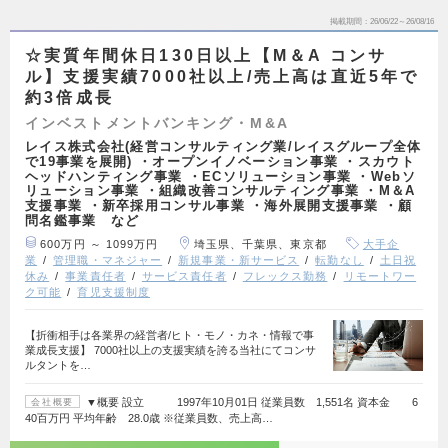
掲載期間
26/06/22～26/08/16
☆実質年間休日130日以上【M＆A コンサ
ル】支援実績7000社以上/売上高は直近5年で
約3倍成長
インベストメントバンキング・M&A
レイス株式会社(経営コンサルティング業/レイスグループ全体
で19事業を展開) ・オープンイノベーション事業 ・スカウト
ヘッドハンティング事業 ・ECソリューション事業 ・Webソ
リューション事業 ・組織改善コンサルティング事業 ・M＆A
支援事業 ・新卒採用コンサル事業 ・海外展開支援事業 ・顧
問名鑑事業 など
600万円 ～ 1099万円
埼玉県、千葉県、東京都
大手企
業
管理職・マネジャー
新規事業・新サービス
転勤なし
土日祝
休み
事業責任者
サービス責任者
フレックス勤務
リモートワー
ク可能
育児支援制度
【折衝相手は各業界の経営者/ヒト・モノ・カネ・情報で事
業成長支援】 7000社以上の支援実績を誇る当社にてコンサ
ルタントを…
▼概要 設立 1997年10月01日 従業員数 1,551名 資本金 6
会社概要
40百万円 平均年齢 28.0歳 ※従業員数、売上高…