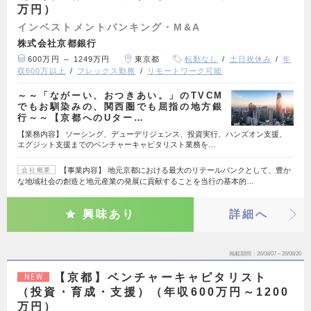
万円）
インベストメントバンキング・M&A
株式会社京都銀行
600万円 ～ 1249万円
東京都
転勤なし
土日祝休み
年
収600万以上
フレックス勤務
リモートワーク可能
～～「ながーい、おつきあい。」のTVCM
でもお馴染みの、関西圏でも屈指の地方銀
行～～【京都へのUター…
【業務内容】 ソーシング、デューデリジェンス、投資実行、ハンズオン支援、
エグジット支援までのベンチャーキャピタリスト業務を…
【事業内容】 地元京都における最大のリテールバンクとして、豊か
会社概要
な地域社会の創造と地元産業の発展に貢献することを当行の基本的…
興味あり
詳細へ
掲載期間
26/08/07～26/08/20
【京都】ベンチャーキャピタリスト
NEW
（投資・育成・支援）（年収600万円～1200
万円）