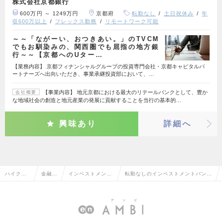
株式会社京都銀行
600万円 ～ 1249万円
京都府
転勤なし
土日祝休み
年
収600万以上
フレックス勤務
リモートワーク可能
～～「ながーい、おつきあい。」のTVCM
でもお馴染みの、関西圏でも屈指の地方銀
行～～【京都へのUター…
【業務内容】 京都フィナンシャルグループの投資専門会社・京都キャピタルパ
ートナーズへ出向いただき、事業承継投資部において、…
【事業内容】 地元京都における最大のリテールバンクとして、豊か
会社概要
な地域社会の創造と地元産業の発展に貢献することを当行の基本的…
興味あり
詳細へ
ハイクラ
金融系
インベストメント
転勤なしのインベストメントバンキ
ス求人TO
専門職
バンキング・M&A
ング・M&Aの転職・求人情報一覧
P