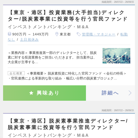
掲載期間
26/07/22～26/09/15
【東京・港区】投資業務(大手担当)ディレク
ター/脱炭素事業に投資等を行う官民ファンド
インベストメントバンキング・M&A
900万円 ～ 1449万円
東京都
管理職・マネジャー
転勤
なし
土日祝休み
＜業務内容＞ 事業推進第一部のディレクターとして、脱炭
素に対する投資業務をご担当いただきます。 担当案件は、
大企業が主導する…
＜事業概要＞ 脱炭素投資に特化した官民ファンド ＜会社の特長＞
会社概要
・官民連携による革新的な取り組み ・幅広い分野の脱炭素プロジェク…
興味あり
詳細へ
掲載期間
26/07/22～26/09/15
【東京・港区】脱炭素事業推進ディレクター/
脱炭素事業に投資等を行う官民ファンド
インベストメントバンキング・M&A