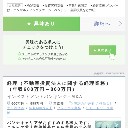
■M&A支援 ■投資実行支援 ■事業計画策定 ■経営支援 メンバー
会社概要
は、コンサルティングファーム、ベンチャー企業役員などの経…
興味あり
詳細へ
興味のある求人に
チェックをつけよう!
興味あり
スカウトのマッチング精度があがる!
その求人への合格可能性がわかる!
掲載期間
26/07/27～26/08/09
経理（不動産投資法人に関する経理業務）
（年収600万円～860万円）
インベストメントバンキング・M&A
600万円 ～ 899万円
東京都
英語力が必要
転勤なし
土日祝休み
年収600万以上
フレックス勤務
リモートワーク可
能
パソナキャリアがおすすめする求人です。
こちらの求人案件以外にも各業界の非公開