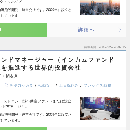
ェクトマネジメ…
物流施設開発・運営会社です。2009年に設立さ
営しています…
り
詳細へ
掲載期間
26/07/22～26/09/15
ァンドマネージャー（インカムファンド
業を推進する世界的投資会社
・M&A
英語力が必要
転勤なし
土日祝休み
フレックス勤務
ローズドエンド型不動産ファンドまたは設立
ンドマネージャ…
物流施設開発・運営会社です。2009年に設立さ
営しています…