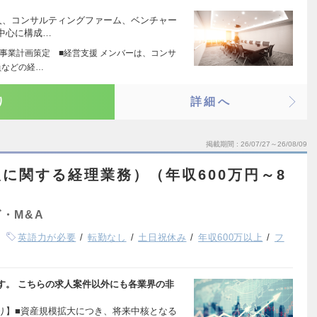
法人、コンサルティングファーム、ベンチャー
中心に構成…
■事業計画策定 ■経営支援 メンバーは、コンサ
員などの経…
り
詳細へ
掲載期間
26/07/27～26/08/09
に関する経理業務）（年収600万円～8
・M&A
英語力が必要
転勤なし
土日祝休み
年収600万以上
フ
す。 こちらの求人案件以外にも各業界の非
り】■資産規模拡大につき、将来中核となる