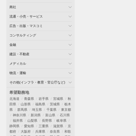
商社
流通・小売・サービス
広告・出版・マスコミ
コンサルティング
金融
建設・不動産
メディカル
物流・運輸
その他(インフラ・教育・官公庁など)
希望勤務地
北海道
青森県
岩手県
宮城県
秋
田県
山形県
福島県
茨城県
栃木
県
群馬県
埼玉県
千葉県
東京都
神奈川県
新潟県
富山県
石川県
福井県
山梨県
長野県
岐阜県
静岡県
愛知県
三重県
滋賀県
京
都府
大阪府
兵庫県
奈良県
和歌