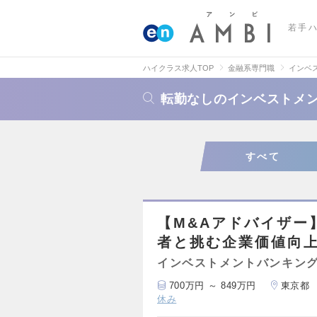
若手
ハイクラス求人TOP
金融系専門職
インベ
転勤なしのインベストメン
すべて
【M&Aアドバイザー
者と挑む企業価値向
インベストメントバンキング
700万円 ～ 849万円
東京都
休み