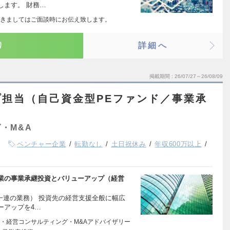
します。 財務…
きましてはご面談時にお伝え致します。
り
詳細へ
掲載期間
26/07/27～26/08/09
担当（自己資金型PEファンド／事業承
・M&A
ベンチャー企業
転勤なし
土日祝休み
年収600万以上
業の事業承継投資とバリューアップ（経営
一連の業務） 投資先の経営支援全般に幅広
ーアップを4…
・経営コンサルティング・M&Aアドバイザリー