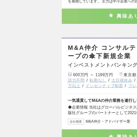
を展開しています。 主力は中小企業への
興味あ
M&A仲介 コンサル
ープの傘下新規企業
インベストメントバンキング
600万円 ～ 1199万円
東京都
語力不問
転勤なし
土日祝休み
万以上
インセンティブ制度
フレ
一気通貫してM&Aの仲介業務を遂行
◆企業情報 当社はグローバルビジネ
版社グループのパートナーとして2021
M&A仲介・アドバイザー業
会社概要
興味あ