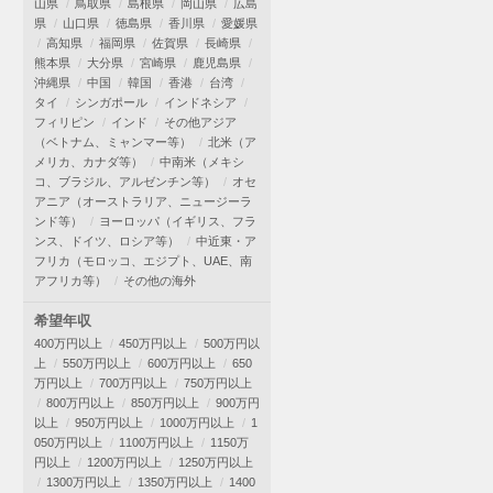
山県
鳥取県
島根県
岡山県
広島
県
山口県
徳島県
香川県
愛媛県
高知県
福岡県
佐賀県
長崎県
熊本県
大分県
宮崎県
鹿児島県
沖縄県
中国
韓国
香港
台湾
タイ
シンガポール
インドネシア
フィリピン
インド
その他アジア
（ベトナム、ミャンマー等）
北米（ア
メリカ、カナダ等）
中南米（メキシ
コ、ブラジル、アルゼンチン等）
オセ
アニア（オーストラリア、ニュージーラ
ンド等）
ヨーロッパ（イギリス、フラ
ンス、ドイツ、ロシア等）
中近東・ア
フリカ（モロッコ、エジプト、UAE、南
アフリカ等）
その他の海外
希望年収
400万円以上
450万円以上
500万円以
上
550万円以上
600万円以上
650
万円以上
700万円以上
750万円以上
800万円以上
850万円以上
900万円
以上
950万円以上
1000万円以上
1
050万円以上
1100万円以上
1150万
円以上
1200万円以上
1250万円以上
1300万円以上
1350万円以上
1400