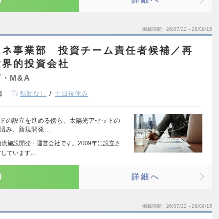
掲載期間
26/07/22～26/09/15
エネ事業部 投資チーム責任者候補／再
世界的投資会社
・M&A
都
転勤なし
土日祝休み
ンドの設立を進める傍ら、太陽光アセットの
働済み、新規開発…
物流施設開発・運営会社です。2009年に設立さ
営しています…
り
詳細へ
掲載期間
26/07/22～26/09/15