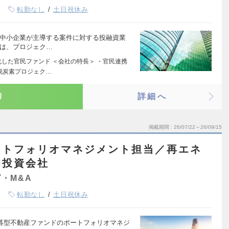
転勤なし
土日祝休み
、中小企業が主導する案件に対する投融資業
ては、プロジェク…
化した官民ファンド ＜会社の特長＞ ・官民連携
脱炭素プロジェク…
り
詳細へ
掲載期間
26/07/22～26/09/15
ートフォリオマネジメント担当／再エネ
的投資会社
・M&A
転勤なし
土日祝休み
私募型不動産ファンドのポートフォリオマネジ