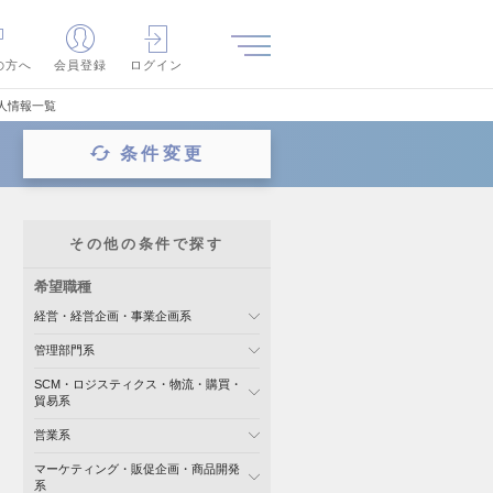
の方へ
会員登録
ログイン
人情報一覧
条件変更
その他の条件で探す
希望職種
経営・経営企画・事業企画系
管理部門系
SCM・ロジスティクス・物流・購買・
貿易系
営業系
マーケティング・販促企画・商品開発
系