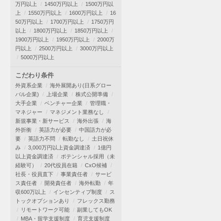
万円以上
1450万円以上
1500万円以
上
1550万円以上
1600万円以上
16
50万円以上
1700万円以上
1750万円
以上
1800万円以上
1850万円以上
1900万円以上
1950万円以上
2000万
円以上
2500万円以上
3000万円以上
5000万円以上
こだわり条件
外資系企業
海外展開あり(日系グロー
バル企業)
上場企業
株式公開準備
大手企業
ベンチャー企業
管理職・
マネジャー
マネジメント業務なし
新規事業・新サービス
海外出張
海
外折衝
英語力が必要
中国語力が必
要
英語力不問
転勤なし
土日祝休
み
3,000万円以上資金調達済
1億円
以上資金調達済
ポテンシャル採用（未
経験可）
20代役員在籍
CxO候補
社長・役員直下
事業責任者
サービ
ス責任者
開発責任者
海外転勤
年
収600万以上
インセンティブ制度
ス
トックオプションあり
フレックス勤務
リモートワーク可能
副業してもOK
MBA・留学支援制度
育児支援制度