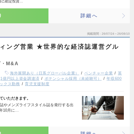
自己勘定投資…
り
詳細へ
掲載期間
26/07/24～26/08/10
ティング営業 ★世界的な経済誌運営グル
・M&A
海外展開あり（日系グローバル企業）
ベンチャー企業
英
1億円以上資金調達済
ポテンシャル採用（未経験可）
年収600
ックス勤務
育児支援制度
していただきます。
ス誌やメンズライフスタイル誌を発行する出
年10月に…
り
詳細へ