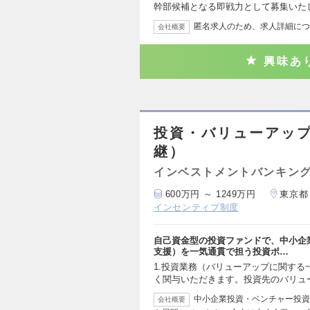
幹部候補となる即戦力として募集いた
匿名求人のため、求人詳細につ
会社概要
興味あ
投資・バリューアップ
継）
インベストメントバンキング
600万円 ～ 1249万円
東京都
インセンティブ制度
自己資金型の投資ファンドで、中小企
支援）を一気通貫で担う投資ポ…
1.投資業務（バリューアップに関する
く関与いただきます。投資先のバリュ
中小企業投資・ベンチャー投資
会社概要