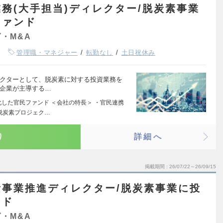
務(大手担当)ディレクター/脱炭素事業
ファンド
・M&A
管理職・マネジャー
転勤なし
土日祝休み
レクターとして、脱炭素に対する投資業務を
大企業が主導する…
化した官民ファンド ＜会社の特長＞ ・官民連携
脱炭素プロジェク…
り
詳細へ
掲載期間
26/07/22～26/09/15
事業推進ディレクター/脱炭素事業に投
ンド
・M&A