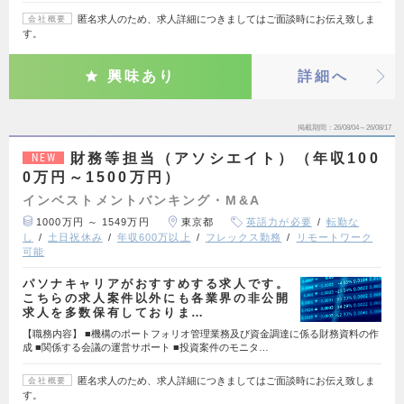
匿名求人のため、求人詳細につきましてはご面談時にお伝え致しま
会社概要
す。
興味あり
詳細へ
掲載期間
26/08/04～26/08/17
財務等担当（アソシエイト）（年収100
NEW
0万円～1500万円）
インベストメントバンキング・M&A
1000万円 ～ 1549万円
東京都
英語力が必要
転勤な
し
土日祝休み
年収600万以上
フレックス勤務
リモートワーク
可能
パソナキャリアがおすすめする求人です。
こちらの求人案件以外にも各業界の非公開
求人を多数保有しておりま…
【職務内容】 ■機構のポートフォリオ管理業務及び資金調達に係る財務資料の作
成 ■関係する会議の運営サポート ■投資案件のモニタ…
匿名求人のため、求人詳細につきましてはご面談時にお伝え致しま
会社概要
す。