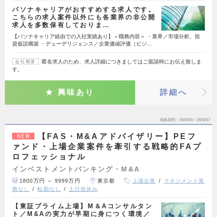
パソナキャリアがおすすめする求人です。
こちらの求人案件以外にも各業界の非公開
求人を多数保有しておりま…
【パソナキャリア経由での入社実績あり】＜職務内容＞ ・業界／市場分析、投
資仮説構築 ・デューデリジェンス／企業価値評価（ビジ…
匿名求人のため、求人詳細につきましてはご面談時にお伝え致しま
会社概要
す。
興味あり
詳細へ
掲載期間
26/08/04～26/08/17
【FAS・M&Aアドバイザリー】PEフ
NEW
ァンド・上場企業案件を牽引する戦略的FAプ
ロフェッショナル
インベストメントバンキング・M&A
1800万円 ～ 9999万円
東京都
上場企業
マネジメント業
務なし
転勤なし
土日祝休み
【東証プライム上場】M＆Aコンサルタン
ト／M&Aの実力が早期に身につく環境／