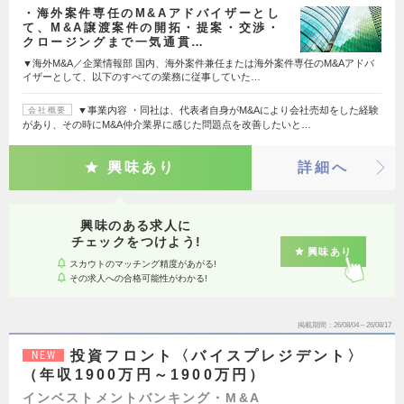
・海外案件専任のM&Aアドバイザーとし
て、M&A譲渡案件の開拓・提案・交渉・
クロージングまで一気通貫…
▼海外M&A／企業情報部 国内、海外案件兼任または海外案件専任のM&Aアドバ
イザーとして、以下のすべての業務に従事していた…
▼事業内容 ・同社は、代表者自身がM&Aにより会社売却をした経験
会社概要
があり、その時にM&A仲介業界に感じた問題点を改善したいと…
興味あり
詳細へ
興味のある求人に
チェックをつけよう!
興味あり
スカウトのマッチング精度があがる!
その求人への合格可能性がわかる!
掲載期間
26/08/04～26/08/17
投資フロント〈バイスプレジデント〉
NEW
（年収1900万円～1900万円）
インベストメントバンキング・M&A