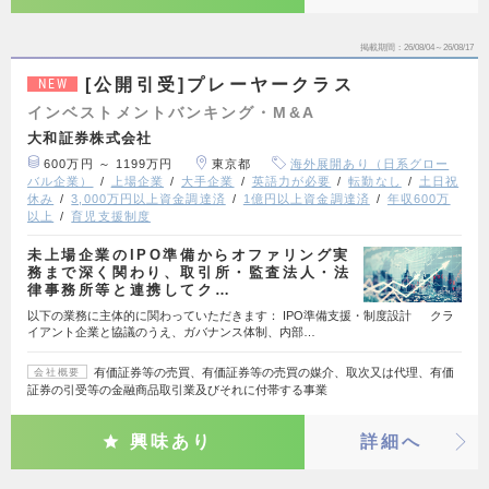
掲載期間
26/08/04～26/08/17
[公開引受]プレーヤークラス
NEW
インベストメントバンキング・M&A
大和証券株式会社
600万円 ～ 1199万円
東京都
海外展開あり（日系グロー
バル企業）
上場企業
大手企業
英語力が必要
転勤なし
土日祝
休み
3,000万円以上資金調達済
1億円以上資金調達済
年収600万
以上
育児支援制度
未上場企業のIPO準備からオファリング実
務まで深く関わり、取引所・監査法人・法
律事務所等と連携してク…
以下の業務に主体的に関わっていただきます： IPO準備支援・制度設計 クラ
イアント企業と協議のうえ、ガバナンス体制、内部…
有価証券等の売買、有価証券等の売買の媒介、取次又は代理、有価
会社概要
証券の引受等の金融商品取引業及びそれに付帯する事業
興味あり
詳細へ