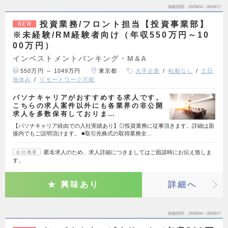
掲載期間
26/08/04～26/08/17
投資業務/フロント担当【投資事業部】
NEW
※未経験/RM経験者向け（年収550万円～10
00万円）
インベストメントバンキング・M&A
550万円 ～ 1049万円
東京都
大手企業
転勤なし
土日
祝休み
リモートワーク可能
パソナキャリアがおすすめする求人です。
こちらの求人案件以外にも各業界の非公開
求人を多数保有しておりま…
【パソナキャリア経由での入社実績あり】◎投資業務に従事頂きます。詳細は面
接内でもご説明頂けます。 ■取引先株式の取得業務全…
匿名求人のため、求人詳細につきましてはご面談時にお伝え致しま
会社概要
す。
興味あり
詳細へ
掲載期間
26/08/04～26/08/17