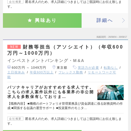
匿名求人のため、求人詳細につきましてはご面談時にお伝え致しま
会社概要
す。
興味あり
詳細へ
掲載期間
26/08/04～26/08/17
財務等担当（アソシエイト）（年収600
NEW
万円～1000万円）
インベストメントバンキング・M&A
600万円 ～ 1049万円
東京都
英語力が必要
転勤なし
土日祝休み
年収600万以上
フレックス勤務
リモートワーク可
能
パソナキャリアがおすすめする求人です。
こちらの求人案件以外にも各業界の非公開
求人を多数保有しておりま…
【職務内容】 ■機構のポートフォリオ管理業務及び資金調達に係る財務資料の作
成 ■関係する会議の運営サポート ■投資案件のモニタ…
匿名求人のため、求人詳細につきましてはご面談時にお伝え致しま
会社概要
す。