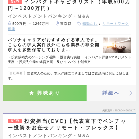
インパクトキャピタリスト（年収500万
NEW
円～1200万円）
インベストメントバンキング・M&A
500万円 ～ 1249万円
東京都
転勤なし
リモートワーク
可能
パソナキャリアがおすすめする求人です。
こちらの求人案件以外にも各業界の非公開
求人を多数保有しておりま…
・投資候補先のソーシング活動 ・投資実行実務 ・インパクト評価&マネジメント
実務 ・投資先企業の経営支援、及びインパクト創出支…
匿名求人のため、求人詳細につきましてはご面談時にお伝え致しま
会社概要
す。
興味あり
詳細へ
掲載期間
26/08/04～26/08/17
投資担当(CVC)【代表直下でベンチャ
NEW
ー投資をお任せ／リモート・フレックス】
インベストメントバンキング・M&A