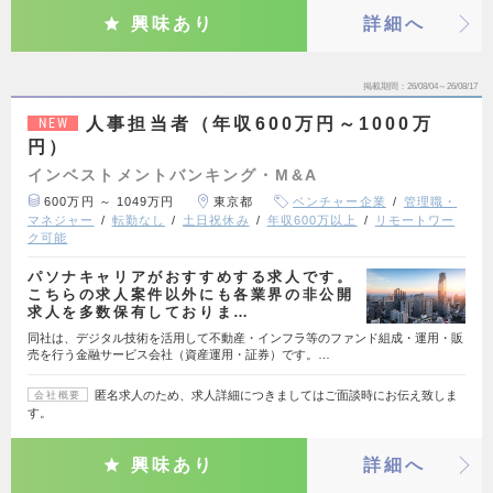
興味あり
詳細へ
掲載期間
26/08/04～26/08/17
人事担当者（年収600万円～1000万
NEW
円）
インベストメントバンキング・M&A
600万円 ～ 1049万円
東京都
ベンチャー企業
管理職・
マネジャー
転勤なし
土日祝休み
年収600万以上
リモートワー
ク可能
パソナキャリアがおすすめする求人です。
こちらの求人案件以外にも各業界の非公開
求人を多数保有しておりま…
同社は、デジタル技術を活用して不動産・インフラ等のファンド組成・運用・販
売を行う金融サービス会社（資産運用・証券）です。…
匿名求人のため、求人詳細につきましてはご面談時にお伝え致しま
会社概要
す。
興味あり
詳細へ