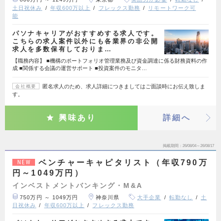
土日祝休み
年収600万以上
フレックス勤務
リモートワーク可
能
パソナキャリアがおすすめする求人です。
こちらの求人案件以外にも各業界の非公開
求人を多数保有しておりま…
【職務内容】 ■機構のポートフォリオ管理業務及び資金調達に係る財務資料の作
成 ■関係する会議の運営サポート ■投資案件のモニタ…
匿名求人のため、求人詳細につきましてはご面談時にお伝え致しま
会社概要
す。
興味あり
詳細へ
掲載期間
26/08/04～26/08/17
ベンチャーキャピタリスト（年収790万
NEW
円～1049万円）
インベストメントバンキング・M&A
750万円 ～ 1049万円
神奈川県
大手企業
転勤なし
土
日祝休み
年収600万以上
フレックス勤務