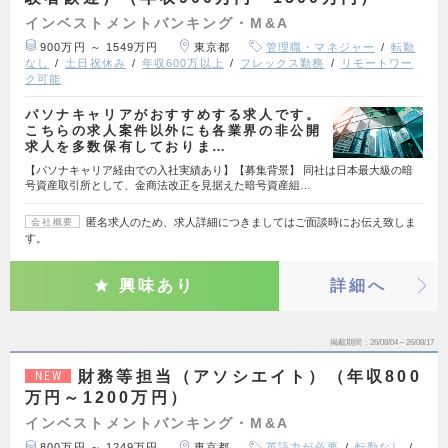
インベストメントバンキング・M&A
900万円 ～ 1549万円
東京都
管理職・マネジャー
転勤
なし
土日祝休み
年収600万以上
フレックス勤務
リモートワー
ク可能
パソナキャリアがおすすめする求人です。
こちらの求人案件以外にも各業界の非公開
求人を多数保有しておりま…
【パソナキャリア経由での入社実績あり】【募集背景】 同社は日本最大級の暗
号資産取引所として、金商法改正を見据えた暗号資産組…
匿名求人のため、求人詳細につきましてはご面談時にお伝え致しま
会社概要
す。
興味あり
詳細へ
掲載期間
26/08/04～26/08/17
財務等担当（アソシエイト）（年収800
NEW
万円～1200万円）
インベストメントバンキング・M&A
800万円 ～ 1249万円
東京都
英語力が必要
転勤なし