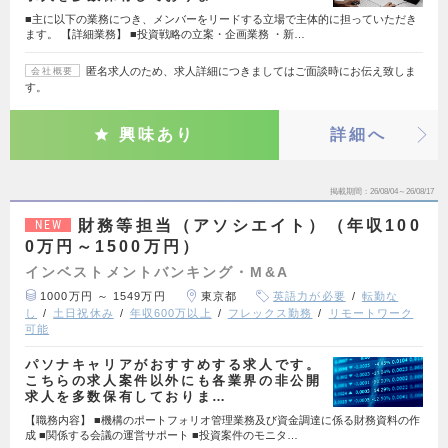
■主に以下の業務につき、メンバーをリードする立場で主体的に担っていただき
ます。 【詳細業務】 ■投資戦略の立案・企画業務 ・新…
匿名求人のため、求人詳細につきましてはご面談時にお伝え致しま
会社概要
す。
興味あり
詳細へ
掲載期間
26/08/04～26/08/17
財務等担当（アソシエイト）（年収100
NEW
0万円～1500万円）
インベストメントバンキング・M&A
1000万円 ～ 1549万円
東京都
英語力が必要
転勤な
し
土日祝休み
年収600万以上
フレックス勤務
リモートワーク
可能
パソナキャリアがおすすめする求人です。
こちらの求人案件以外にも各業界の非公開
求人を多数保有しておりま…
【職務内容】 ■機構のポートフォリオ管理業務及び資金調達に係る財務資料の作
成 ■関係する会議の運営サポート ■投資案件のモニタ…