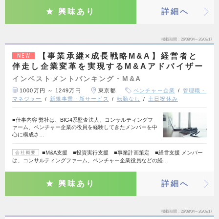
興味あり
詳細へ
掲載期間
26/08/04～26/08/17
【事業承継×成長戦略M&A】経営者と
NEW
伴走し企業変革を実現するM&Aアドバイザー
インベストメントバンキング・M&A
1000万円 ～ 1249万円
東京都
ベンチャー企業
管理職・
マネジャー
新規事業・新サービス
転勤なし
土日祝休み
■仕事内容 弊社は、BIG4系監査法人、コンサルティングフ
ァーム、ベンチャー企業の役員を経験してきたメンバーを中
心に構成さ…
■M&A支援 ■投資実行支援 ■事業計画策定 ■経営支援 メンバー
会社概要
は、コンサルティングファーム、ベンチャー企業役員などの経…
興味あり
詳細へ
掲載期間
26/08/04～26/08/17