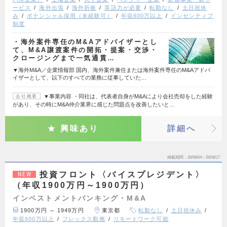
ービス
海外出張
海外折衝
英語力が必要
転勤なし
土日祝休
み
ポテンシャル採用（未経験可）
年収600万以上
インセンティブ
制度
・海外案件専任のM&Aアドバイザーとし
て、M&A譲渡案件の開拓・提案・交渉・
クロージングまで一気通貫…
▼海外M&A／企業情報部 国内、海外案件兼任または海外案件専任のM&Aアドバ
イザーとして、以下のすべての業務に従事していた…
▼事業内容 ・同社は、代表者自身がM&Aにより会社売却をした経験
会社概要
があり、その時にM&A仲介業界に感じた問題点を改善したいと…
興味あり
詳細へ
掲載期間
26/08/04～26/08/17
投資フロント〈バイスプレジデント〉
NEW
（年収1900万円～1900万円）
インベストメントバンキング・M&A
1900万円 ～ 1949万円
東京都
転勤なし
土日祝休み
年収600万以上
フレックス勤務
リモートワーク可能