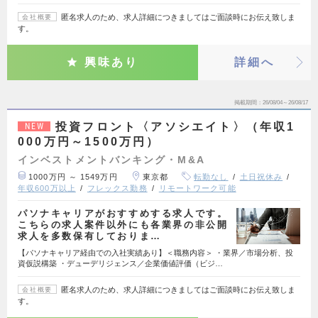
匿名求人のため、求人詳細につきましてはご面談時にお伝え致しま
会社概要
す。
興味あり
詳細へ
掲載期間
26/08/04～26/08/17
投資フロント〈アソシエイト〉（年収1
NEW
000万円～1500万円）
インベストメントバンキング・M&A
1000万円 ～ 1549万円
東京都
転勤なし
土日祝休み
年収600万以上
フレックス勤務
リモートワーク可能
パソナキャリアがおすすめする求人です。
こちらの求人案件以外にも各業界の非公開
求人を多数保有しておりま…
【パソナキャリア経由での入社実績あり】＜職務内容＞ ・業界／市場分析、投
資仮説構築 ・デューデリジェンス／企業価値評価（ビジ…
匿名求人のため、求人詳細につきましてはご面談時にお伝え致しま
会社概要
す。