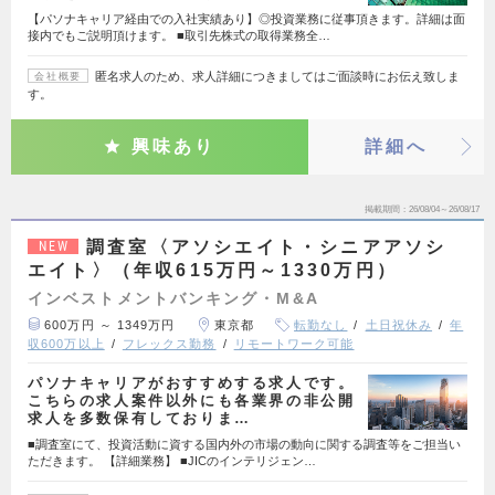
【パソナキャリア経由での入社実績あり】◎投資業務に従事頂きます。詳細は面
接内でもご説明頂けます。 ■取引先株式の取得業務全…
匿名求人のため、求人詳細につきましてはご面談時にお伝え致しま
会社概要
す。
興味あり
詳細へ
掲載期間
26/08/04～26/08/17
調査室〈アソシエイト・シニアアソシ
NEW
エイト〉（年収615万円～1330万円）
インベストメントバンキング・M&A
600万円 ～ 1349万円
東京都
転勤なし
土日祝休み
年
収600万以上
フレックス勤務
リモートワーク可能
パソナキャリアがおすすめする求人です。
こちらの求人案件以外にも各業界の非公開
求人を多数保有しておりま…
■調査室にて、投資活動に資する国内外の市場の動向に関する調査等をご担当い
ただきます。 【詳細業務】 ■JICのインテリジェン…