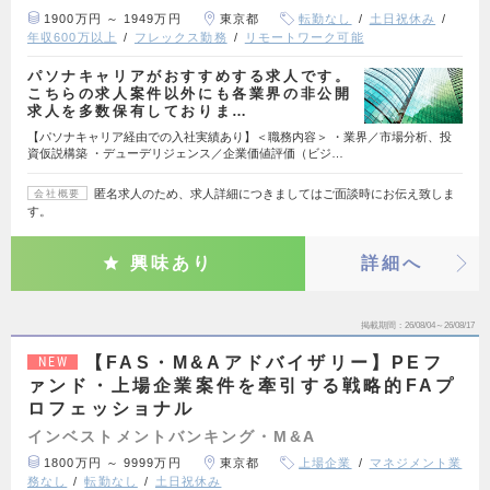
1900万円 ～ 1949万円
東京都
転勤なし
土日祝休み
年収600万以上
フレックス勤務
リモートワーク可能
パソナキャリアがおすすめする求人です。
こちらの求人案件以外にも各業界の非公開
求人を多数保有しておりま…
【パソナキャリア経由での入社実績あり】＜職務内容＞ ・業界／市場分析、投
資仮説構築 ・デューデリジェンス／企業価値評価（ビジ…
匿名求人のため、求人詳細につきましてはご面談時にお伝え致しま
会社概要
す。
興味あり
詳細へ
掲載期間
26/08/04～26/08/17
【FAS・M&Aアドバイザリー】PEフ
NEW
ァンド・上場企業案件を牽引する戦略的FAプ
ロフェッショナル
インベストメントバンキング・M&A
1800万円 ～ 9999万円
東京都
上場企業
マネジメント業
務なし
転勤なし
土日祝休み