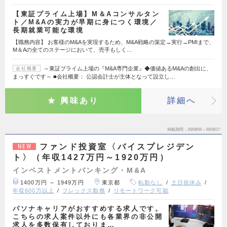
【東証プライム上場】M＆Aコンサルタン
ト／M&Aの実力が早期に身につく環境／
長期就業可能な環境
【職務内容】 お客様のM&Aを実現するため、M&A戦略の策定→実行→PMIまで、
M＆Aの全てのステージにおいて、売手もしく…
～東証プライム上場の『M&A専門企業』◆価値あるM&Aの創出に、
会社概要
まっすぐです～ ■会社概要： 公認会計士が主体となって設立し…
興味あり
詳細へ
掲載期間
26/08/04～26/08/17
ファンド投資室〈バイスプレジデン
NEW
ト〉（年収1427万円～1920万円）
インベストメントバンキング・M&A
1400万円 ～ 1949万円
東京都
転勤なし
土日祝休み
年収600万以上
フレックス勤務
リモートワーク可能
パソナキャリアがおすすめする求人です。
こちらの求人案件以外にも各業界の非公開
求人を多数保有しておりま…