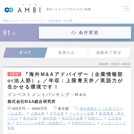
若手ハイキャリアのスカウト転職
転勤なしのインベストメントバンキング・M&Aの転職・求人情報
91
条件変更
件
すべて
新着のみ
掲載終了間近
掲載期間
26/08/05～26/08/18
『海外M&Aアドバイザー（企業情報部
NEW
or法人部）』／年収：上限青天井／英語力が
生かせる環境です！
インベストメントバンキング・M&A
株式会社M&A総合研究所
400万円 ～ 9999万円
東京都
海外展開あり（日系グロー
バル企業）
上場企業
大手企業
ベンチャー企業
新規事業・新サ
ービス
海外出張
海外折衝
英語力が必要
転勤なし
土日祝休
み
ポテンシャル採用（未経験可）
年収600万以上
インセンティブ
制度