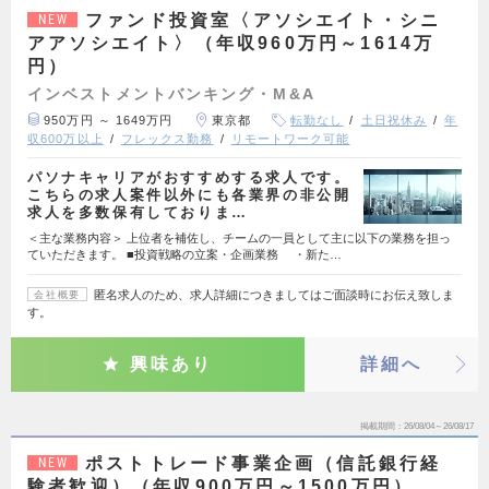
ファンド投資室〈アソシエイト・シニ
NEW
アアソシエイト〉（年収960万円～1614万
円）
インベストメントバンキング・M&A
950万円 ～ 1649万円
東京都
転勤なし
土日祝休み
年
収600万以上
フレックス勤務
リモートワーク可能
パソナキャリアがおすすめする求人です。
こちらの求人案件以外にも各業界の非公開
求人を多数保有しておりま…
＜主な業務内容＞ 上位者を補佐し、チームの一員として主に以下の業務を担っ
ていただきます。 ■投資戦略の立案・企画業務 ・新た…
匿名求人のため、求人詳細につきましてはご面談時にお伝え致しま
会社概要
す。
興味あり
詳細へ
掲載期間
26/08/04～26/08/17
ポストトレード事業企画（信託銀行経
NEW
験者歓迎）（年収900万円～1500万円）