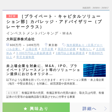
掲載期間
26/08/04～26/08/17
［プライベート・キャピタルソリュー
NEW
ション部］カバレッジ・アドバイザリー（プ
レーヤークラス）
インベストメントバンキング・M&A
大和証券株式会社
600万円 ～ 1499万円
東京都
海外展開あり（日系グロー
バル企業）
上場企業
大手企業
英語力が必要
転勤なし
土日祝
休み
3,000万円以上資金調達済
1億円以上資金調達済
年収600万
以上
育児支援制度
未上場企業を対象に、M&A、IPO、プラ
イベートプレースメント等のソリューショ
ン提供におけるオリジネ…
以下のような業務を担っていただきます： オリジネーション業務 ・未上場企業
（地方・中堅企業含む）を対象に、経営課題や資本政策…
有価証券等の売買、有価証券等の売買の媒介、取次又は代理、有価
会社概要
証券の引受等の金融商品取引業及びそれに付帯する事業
興味あり
詳細へ