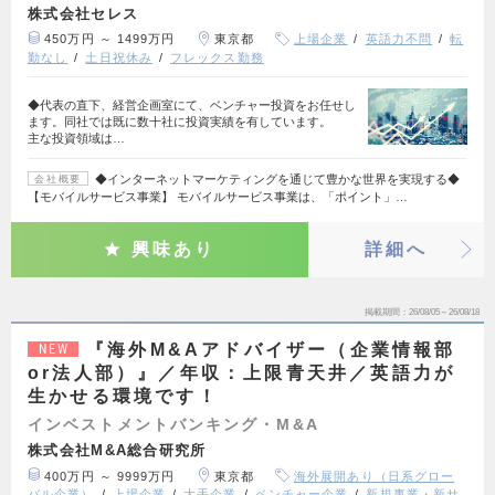
株式会社セレス
450万円 ～ 1499万円
東京都
上場企業
英語力不問
転
勤なし
土日祝休み
フレックス勤務
◆代表の直下、経営企画室にて、ベンチャー投資をお任せし
ます。同社では既に数十社に投資実績を有しています。
主な投資領域は…
◆インターネットマーケティングを通じて豊かな世界を実現する◆
会社概要
【モバイルサービス事業】 モバイルサービス事業は、「ポイント」…
興味あり
詳細へ
掲載期間
26/08/05～26/08/18
『海外M&Aアドバイザー（企業情報部
NEW
or法人部）』／年収：上限青天井／英語力が
生かせる環境です！
インベストメントバンキング・M&A
株式会社M&A総合研究所
400万円 ～ 9999万円
東京都
海外展開あり（日系グロー
バル企業）
上場企業
大手企業
ベンチャー企業
新規事業・新サ