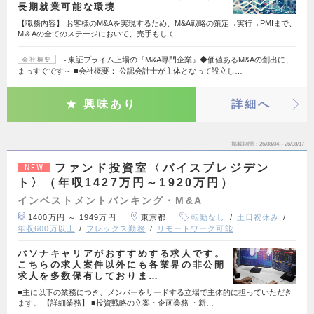
長期就業可能な環境
【職務内容】 お客様のM&Aを実現するため、M&A戦略の策定→実行→PMIまで、
M＆Aの全てのステージにおいて、売手もしく…
～東証プライム上場の『M&A専門企業』◆価値あるM&Aの創出に、
会社概要
まっすぐです～ ■会社概要： 公認会計士が主体となって設立し…
興味あり
詳細へ
掲載期間
26/08/04～26/08/17
ファンド投資室〈バイスプレジデン
NEW
ト〉（年収1427万円～1920万円）
インベストメントバンキング・M&A
1400万円 ～ 1949万円
東京都
転勤なし
土日祝休み
年収600万以上
フレックス勤務
リモートワーク可能
パソナキャリアがおすすめする求人です。
こちらの求人案件以外にも各業界の非公開
求人を多数保有しておりま…
■主に以下の業務につき、メンバーをリードする立場で主体的に担っていただき
ます。 【詳細業務】 ■投資戦略の立案・企画業務 ・新…