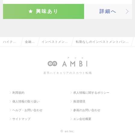
興味あり
詳細へ
ハイクラ
金融系
インベストメント
転勤なしのインベストメントバンキ
ス求人TO
専門職
バンキング・M&A
ング・M&Aの転職・求人情報一覧
P
若手ハイキャリアのスカウト転職
利用規約
求人情報に関するポリシー
個人情報の取り扱い
推奨環境
ヘルプ・お問い合わせ
参画のお問い合わせ
サイトマップ
エン会社概要
©
en Inc.