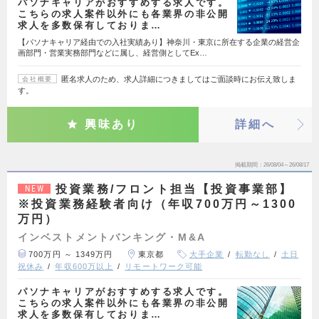
パソナキャリアがおすすめする求人です。
こちらの求人案件以外にも各業界の非公開
求人を多数保有しておりま…
【パソナキャリア経由での入社実績あり】神奈川・東京に所在する企業の経営企
画部門・営業実務部門などに属し、経営側としてEx…
匿名求人のため、求人詳細につきましてはご面談時にお伝え致しま
会社概要
す。
興味あり
詳細へ
掲載期間
26/08/04～26/08/17
投資業務/フロント担当【投資事業部】
NEW
※投資業務経験者向け（年収700万円～1300
万円）
インベストメントバンキング・M&A
700万円 ～ 1349万円
東京都
大手企業
転勤なし
土日
祝休み
年収600万以上
リモートワーク可能
パソナキャリアがおすすめする求人です。
こちらの求人案件以外にも各業界の非公開
求人を多数保有しておりま…