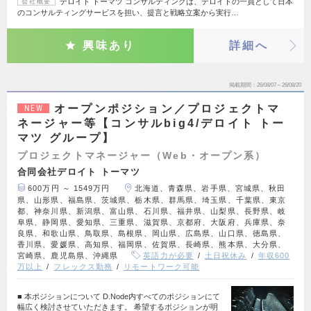
デロイト トーマツ コンサルティングは、デロイトの一員として日本
会社概要
のコンサルティングサービスを担い、提言と戦略立案から実行…
興味あり
詳細へ
掲載期間
26/08/07～26/08/20
オープンポジション／プロジェクトマ
NEW
ネージャー等【コンサルbig4/デロイト トー
マツ グループ】
プロジェクトマネージャー（Web・オープン系）
合同会社デロイト トーマツ
600万円 ～ 1549万円
北海道、青森県、岩手県、宮城県、秋田
県、山形県、福島県、茨城県、栃木県、群馬県、埼玉県、千葉県、東京
都、神奈川県、新潟県、富山県、石川県、福井県、山梨県、長野県、岐
阜県、静岡県、愛知県、三重県、滋賀県、京都府、大阪府、兵庫県、奈
良県、和歌山県、鳥取県、島根県、岡山県、広島県、山口県、徳島県、
香川県、愛媛県、高知県、福岡県、佐賀県、長崎県、熊本県、大分県、
宮崎県、鹿児島県、沖縄県
英語力が必要
土日祝休み
年収600
万以上
フレックス勤務
リモートワーク可能
■ 本ポジションについて D.Node内すべてのポジションにて
幅広く検討させていただきます。 希望するポジションが明