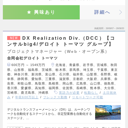
興味あり
詳細へ
掲載期間
26/08/07～26/08/20
DX Realization Div.（DCC）【コ
NEW
ンサルbig4/デロイト トーマツ グループ】
プロジェクトマネージャー（Web・オープン系）
合同会社デロイト トーマツ
600万円 ～ 1549万円
北海道、青森県、岩手県、宮城県、秋田
県、山形県、福島県、茨城県、栃木県、群馬県、埼玉県、千葉県、東京
都、神奈川県、新潟県、富山県、石川県、福井県、山梨県、長野県、岐
阜県、静岡県、愛知県、三重県、滋賀県、京都府、大阪府、兵庫県、奈
良県、和歌山県、鳥取県、島根県、岡山県、広島県、山口県、徳島県、
香川県、愛媛県、高知県、福岡県、佐賀県、長崎県、熊本県、大分県、
宮崎県、鹿児島県、沖縄県
英語力が必要
転勤なし
土日祝休
み
年収600万以上
フレックス勤務
リモートワーク可能
デジタルトランスフォーメーション（DX）は、ルーチンワ
ークを自動化するステージ１から、非定型業務を自動化する
ステージ２、…