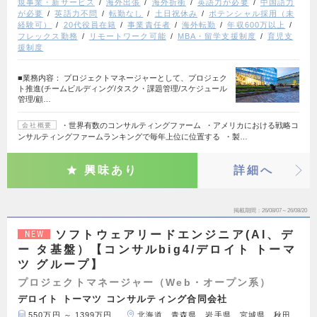
規事業・新サービス
海外出張
海外折衝
英語力が必要
中国語力
が必要
英語力不問
転勤なし
土日祝休み
ポテンシャル採用（未
経験可）
20代役員在籍
事業責任者
海外転勤
年収600万以上
フレックス勤務
リモートワーク可能
MBA・留学支援制度
育児支
援制度
■業務内容： プロジェクトマネージャーとして、プロジェク
ト推進(チームビルディング/タスク・課題管理/スケジュール
管理/顧…
・世界有数のコンサルティングファーム ・アメリカにおける戦略コ
会社概要
ンサルティングファームランキングで毎年上位に位置する ・製…
興味あり
詳細へ
掲載期間
26/08/07～26/08/20
ソフトウェアリードエンジニア(AI、デ
NEW
ー タ基盤）【コンサルbig4/デロイト トーマ
ツ グループ】
プロジェクトマネージャー（Web・オープン系）
デロイト トーマツ コンサルティング合同会社
550万円 ～ 1399万円
北海道、青森県、岩手県、宮城県、秋田