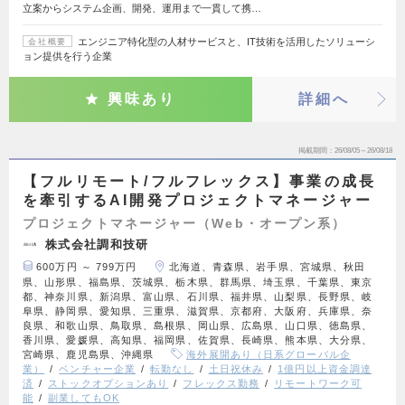
立案からシステム企画、開発、運用まで一貫して携…
エンジニア特化型の人材サービスと、IT技術を活用したソリューシ
会社概要
ョン提供を行う企業
興味あり
詳細へ
掲載期間
26/08/05～26/08/18
【フルリモート/フルフレックス】事業の成長
を牽引するAI開発プロジェクトマネージャー
プロジェクトマネージャー（Web・オープン系）
株式会社調和技研
600万円 ～ 799万円
北海道、青森県、岩手県、宮城県、秋田
県、山形県、福島県、茨城県、栃木県、群馬県、埼玉県、千葉県、東京
都、神奈川県、新潟県、富山県、石川県、福井県、山梨県、長野県、岐
阜県、静岡県、愛知県、三重県、滋賀県、京都府、大阪府、兵庫県、奈
良県、和歌山県、鳥取県、島根県、岡山県、広島県、山口県、徳島県、
香川県、愛媛県、高知県、福岡県、佐賀県、長崎県、熊本県、大分県、
宮崎県、鹿児島県、沖縄県
海外展開あり（日系グローバル企
業）
ベンチャー企業
転勤なし
土日祝休み
1億円以上資金調達
済
ストックオプションあり
フレックス勤務
リモートワーク可
能
副業してもOK