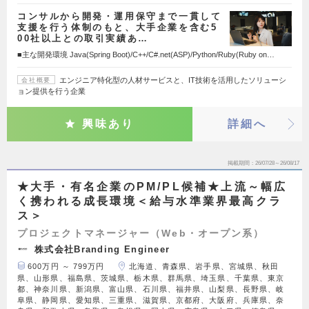
コンサルから開発・運用保守まで一貫して
支援を行う体制のもと、大手企業を含む5
00社以上との取引実績あ…
■主な開発環境 Java(Spring Boot)/C++/C#.net(ASP)/Python/Ruby(Ruby on…
エンジニア特化型の人材サービスと、IT技術を活用したソリューシ
会社概要
ョン提供を行う企業
興味あり
詳細へ
掲載期間
26/07/28～26/08/17
★大手・有名企業のPM/PL候補★上流～幅広
く携われる成長環境＜給与水準業界最高クラ
ス＞
プロジェクトマネージャー（Web・オープン系）
株式会社Branding Engineer
600万円 ～ 799万円
北海道、青森県、岩手県、宮城県、秋田
県、山形県、福島県、茨城県、栃木県、群馬県、埼玉県、千葉県、東京
都、神奈川県、新潟県、富山県、石川県、福井県、山梨県、長野県、岐
阜県、静岡県、愛知県、三重県、滋賀県、京都府、大阪府、兵庫県、奈