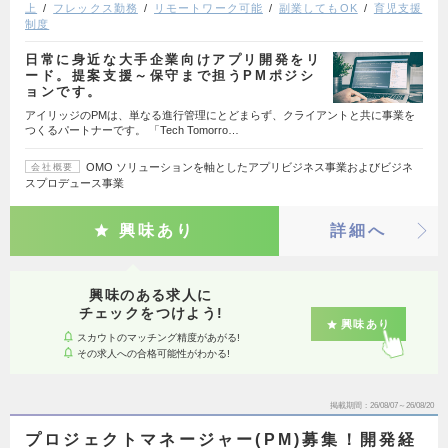
上
フレックス勤務
リモートワーク可能
副業してもOK
育児支援
制度
日常に身近な大手企業向けアプリ開発をリ
ード。提案支援～保守まで担うPMポジシ
ョンです。
アイリッジのPMは、単なる進行管理にとどまらず、クライアントと共に事業を
つくるパートナーです。 「Tech Tomorro…
OMO ソリューションを軸としたアプリビジネス事業およびビジネ
会社概要
スプロデュース事業
興味あり
詳細へ
興味のある求人に
チェックをつけよう!
興味あり
スカウトのマッチング精度があがる!
その求人への合格可能性がわかる!
掲載期間
26/08/07～26/08/20
プロジェクトマネージャー(PM)募集！開発経