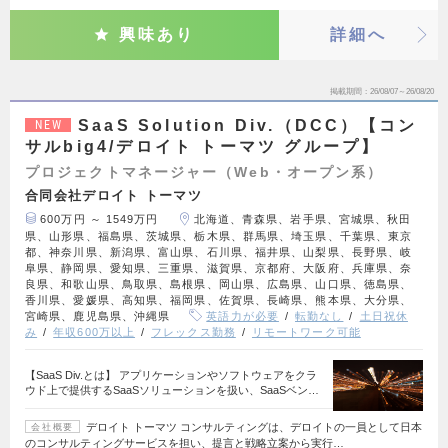
興味あり
詳細へ
掲載期間
26/08/07～26/08/20
SaaS Solution Div.（DCC）【コン
NEW
サルbig4/デロイト トーマツ グループ】
プロジェクトマネージャー（Web・オープン系）
合同会社デロイト トーマツ
600万円 ～ 1549万円
北海道、青森県、岩手県、宮城県、秋田
県、山形県、福島県、茨城県、栃木県、群馬県、埼玉県、千葉県、東京
都、神奈川県、新潟県、富山県、石川県、福井県、山梨県、長野県、岐
阜県、静岡県、愛知県、三重県、滋賀県、京都府、大阪府、兵庫県、奈
良県、和歌山県、鳥取県、島根県、岡山県、広島県、山口県、徳島県、
香川県、愛媛県、高知県、福岡県、佐賀県、長崎県、熊本県、大分県、
宮崎県、鹿児島県、沖縄県
英語力が必要
転勤なし
土日祝休
み
年収600万以上
フレックス勤務
リモートワーク可能
【SaaS Div.とは】 アプリケーションやソフトウェアをクラ
ウド上で提供するSaaSソリューションを扱い、SaaSベン…
デロイト トーマツ コンサルティングは、デロイトの一員として日本
会社概要
のコンサルティングサービスを担い、提言と戦略立案から実行…