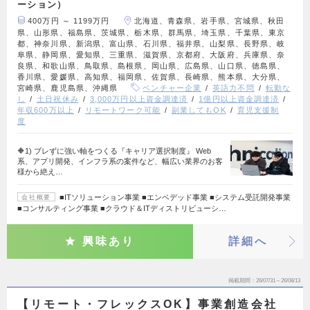
ーション）
400万円 ～ 1199万円
北海道、青森県、岩手県、宮城県、秋田
県、山形県、福島県、茨城県、栃木県、群馬県、埼玉県、千葉県、東京
都、神奈川県、新潟県、富山県、石川県、福井県、山梨県、長野県、岐
阜県、静岡県、愛知県、三重県、滋賀県、京都府、大阪府、兵庫県、奈
良県、和歌山県、鳥取県、島根県、岡山県、広島県、山口県、徳島県、
香川県、愛媛県、高知県、福岡県、佐賀県、長崎県、熊本県、大分県、
宮崎県、鹿児島県、沖縄県
ベンチャー企業
英語力不問
転勤な
し
土日祝休み
3,000万円以上資金調達済
1億円以上資金調達済
年収600万以上
リモートワーク可能
副業してもOK
育児支援制
度
🔶1) ブレずに強い軸をつくる『キャリア選択制度』 Web
系、アプリ開発、インフラ系の案件など、幅広い業界のお客
様から絶え…
■ITソリューション事業 ■エンベデッド事業 ■システム受託開発事業
会社概要
■コンサルティング事業 ■クラウド＆ITディストリビューシ…
興味あり
詳細へ
掲載期間
26/07/31～26/08/13
【リモート・フレックスOK】事業創造会社