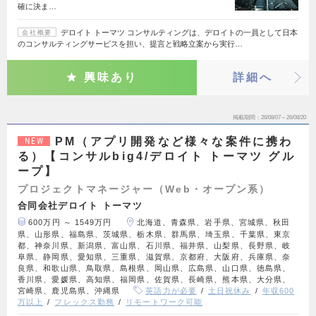
確に決ま…
デロイト トーマツ コンサルティングは、デロイトの一員として日本
会社概要
のコンサルティングサービスを担い、提言と戦略立案から実行…
興味あり
詳細へ
掲載期間
26/08/07～26/08/20
PM（アプリ開発など様々な案件に携わ
NEW
る）【コンサルbig4/デロイト トーマツ グル
ープ】
プロジェクトマネージャー（Web・オープン系）
合同会社デロイト トーマツ
600万円 ～ 1549万円
北海道、青森県、岩手県、宮城県、秋田
県、山形県、福島県、茨城県、栃木県、群馬県、埼玉県、千葉県、東京
都、神奈川県、新潟県、富山県、石川県、福井県、山梨県、長野県、岐
阜県、静岡県、愛知県、三重県、滋賀県、京都府、大阪府、兵庫県、奈
良県、和歌山県、鳥取県、島根県、岡山県、広島県、山口県、徳島県、
香川県、愛媛県、高知県、福岡県、佐賀県、長崎県、熊本県、大分県、
宮崎県、鹿児島県、沖縄県
英語力が必要
土日祝休み
年収600
万以上
フレックス勤務
リモートワーク可能