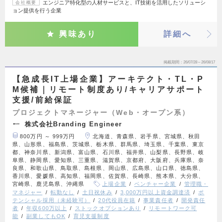
エンジニア特化型の人材サービスと、IT技術を活用したソリューシ
会社概要
ョン提供を行う企業
興味あり
詳細へ
掲載期間
26/07/28～26/08/17
【急成長IT上場企業】アーキテクト・TL・P
M候補｜リモート制度あり/キャリアサポート
支援/前給保証
プロジェクトマネージャー（Web・オープン系）
株式会社Branding Engineer
800万円 ～ 999万円
北海道、青森県、岩手県、宮城県、秋田
県、山形県、福島県、茨城県、栃木県、群馬県、埼玉県、千葉県、東京
都、神奈川県、新潟県、富山県、石川県、福井県、山梨県、長野県、岐
阜県、静岡県、愛知県、三重県、滋賀県、京都府、大阪府、兵庫県、奈
良県、和歌山県、鳥取県、島根県、岡山県、広島県、山口県、徳島県、
香川県、愛媛県、高知県、福岡県、佐賀県、長崎県、熊本県、大分県、
宮崎県、鹿児島県、沖縄県
上場企業
ベンチャー企業
管理職・
マネジャー
転勤なし
土日祝休み
3,000万円以上資金調達済
ポ
テンシャル採用（未経験可）
20代役員在籍
事業責任者
開発責任
者
年収600万以上
ストックオプションあり
リモートワーク可
能
副業してもOK
育児支援制度