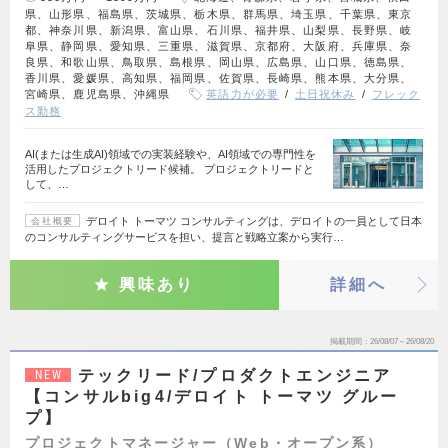
県、山形県、福島県、茨城県、栃木県、群馬県、埼玉県、千葉県、東京
都、神奈川県、新潟県、富山県、石川県、福井県、山梨県、長野県、岐
阜県、静岡県、愛知県、三重県、滋賀県、京都府、大阪府、兵庫県、奈
良県、和歌山県、鳥取県、島根県、岡山県、広島県、山口県、徳島県、
香川県、愛媛県、高知県、福岡県、佐賀県、長崎県、熊本県、大分県、
宮崎県、鹿児島県、沖縄県
英語力が必要
土日祝休み
フレック
ス勤務
AI(または生成AI)領域での実装経験や、AI領域での専門性を
活用したプロジェクトリード候補。 プロジェクトリードと
して、…
デロイト トーマツ コンサルティングは、デロイトの一員として日本
会社概要
のコンサルティングサービスを担い、提言と戦略立案から実行…
興味あり
詳細へ
掲載期間
26/08/07～26/08/20
テックリード/プロダクトエンジニア
NEW
【コンサルbig4/デロイト トーマツ グルー
プ】
プロジェクトマネージャー（Web・オープン系）