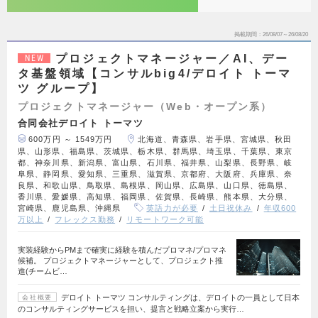
掲載期間
26/08/07～26/08/20
プロジェクトマネージャー／AI、デー
NEW
タ基盤領域【コンサルbig4/デロイト トーマ
ツ グループ】
プロジェクトマネージャー（Web・オープン系）
合同会社デロイト トーマツ
600万円 ～ 1549万円
北海道、青森県、岩手県、宮城県、秋田
県、山形県、福島県、茨城県、栃木県、群馬県、埼玉県、千葉県、東京
都、神奈川県、新潟県、富山県、石川県、福井県、山梨県、長野県、岐
阜県、静岡県、愛知県、三重県、滋賀県、京都府、大阪府、兵庫県、奈
良県、和歌山県、鳥取県、島根県、岡山県、広島県、山口県、徳島県、
香川県、愛媛県、高知県、福岡県、佐賀県、長崎県、熊本県、大分県、
宮崎県、鹿児島県、沖縄県
英語力が必要
土日祝休み
年収600
万以上
フレックス勤務
リモートワーク可能
実装経験からPMまで確実に経験を積んだプロマネ/プロマネ
候補。 プロジェクトマネージャーとして、プロジェクト推
進(チームビ…
デロイト トーマツ コンサルティングは、デロイトの一員として日本
会社概要
のコンサルティングサービスを担い、提言と戦略立案から実行…