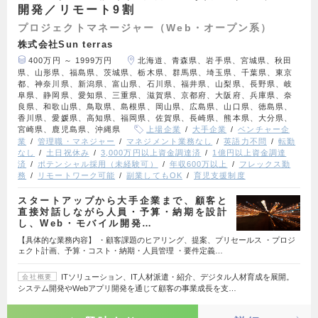
開発／リモート9割
プロジェクトマネージャー（Web・オープン系）
株式会社Sun terras
400万円 ～ 1999万円
北海道、青森県、岩手県、宮城県、秋田
県、山形県、福島県、茨城県、栃木県、群馬県、埼玉県、千葉県、東京
都、神奈川県、新潟県、富山県、石川県、福井県、山梨県、長野県、岐
阜県、静岡県、愛知県、三重県、滋賀県、京都府、大阪府、兵庫県、奈
良県、和歌山県、鳥取県、島根県、岡山県、広島県、山口県、徳島県、
香川県、愛媛県、高知県、福岡県、佐賀県、長崎県、熊本県、大分県、
宮崎県、鹿児島県、沖縄県
上場企業
大手企業
ベンチャー企
業
管理職・マネジャー
マネジメント業務なし
英語力不問
転勤
なし
土日祝休み
3,000万円以上資金調達済
1億円以上資金調達
済
ポテンシャル採用（未経験可）
年収600万以上
フレックス勤
務
リモートワーク可能
副業してもOK
育児支援制度
スタートアップから大手企業まで、顧客と
直接対話しながら人員・予算・納期を設計
し、Web・モバイル開発…
【具体的な業務内容】 ・顧客課題のヒアリング、提案、プリセールス ・プロジ
ェクト計画、予算・コスト・納期・人員管理 ・要件定義…
ITソリューション、IT人材派遣・紹介、デジタル人材育成を展開。
会社概要
システム開発やWebアプリ開発を通じて顧客の事業成長を支…