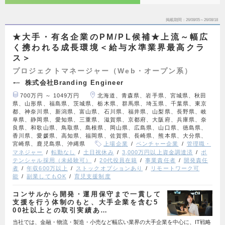
掲載期間
26/08/05～26/08/18
★大手・有名企業のPM/PL候補★上流～幅広
く携われる成長環境＜給与水準業界最高クラ
ス＞
プロジェクトマネージャー（Web・オープン系）
株式会社Branding Engineer
700万円 ～ 1049万円
北海道、青森県、岩手県、宮城県、秋田
県、山形県、福島県、茨城県、栃木県、群馬県、埼玉県、千葉県、東京
都、神奈川県、新潟県、富山県、石川県、福井県、山梨県、長野県、岐
阜県、静岡県、愛知県、三重県、滋賀県、京都府、大阪府、兵庫県、奈
良県、和歌山県、鳥取県、島根県、岡山県、広島県、山口県、徳島県、
香川県、愛媛県、高知県、福岡県、佐賀県、長崎県、熊本県、大分県、
宮崎県、鹿児島県、沖縄県
上場企業
ベンチャー企業
管理職・
マネジャー
転勤なし
土日祝休み
3,000万円以上資金調達済
ポ
テンシャル採用（未経験可）
20代役員在籍
事業責任者
開発責任
者
年収600万以上
ストックオプションあり
リモートワーク可
能
副業してもOK
育児支援制度
コンサルから開発・運用保守まで一貫して
支援を行う体制のもと、大手企業を含む5
00社以上との取引実績あ…
当社では、金融・物流・製造・小売など幅広い業界の大手企業を中心に、IT戦略