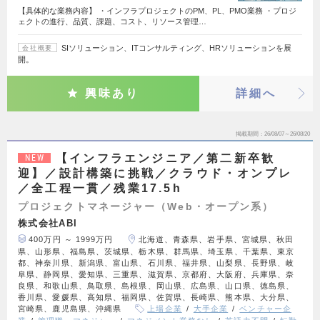
【具体的な業務内容】 ・インフラプロジェクトのPM、PL、PMO業務 ・プロジ
ェクトの進行、品質、課題、コスト、リソース管理…
SIソリューション、ITコンサルティング、HRソリューションを展
会社概要
開。
興味あり
詳細へ
掲載期間
26/08/07～26/08/20
【インフラエンジニア／第二新卒歓
NEW
迎】／設計構築に挑戦／クラウド・オンプレ
／全工程一貫／残業17.5h
プロジェクトマネージャー（Web・オープン系）
株式会社ABI
400万円 ～ 1999万円
北海道、青森県、岩手県、宮城県、秋田
県、山形県、福島県、茨城県、栃木県、群馬県、埼玉県、千葉県、東京
都、神奈川県、新潟県、富山県、石川県、福井県、山梨県、長野県、岐
阜県、静岡県、愛知県、三重県、滋賀県、京都府、大阪府、兵庫県、奈
良県、和歌山県、鳥取県、島根県、岡山県、広島県、山口県、徳島県、
香川県、愛媛県、高知県、福岡県、佐賀県、長崎県、熊本県、大分県、
宮崎県、鹿児島県、沖縄県
上場企業
大手企業
ベンチャー企