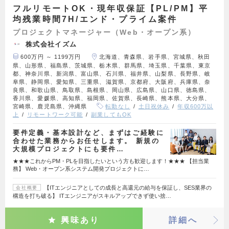
フルリモートOK・現年収保証【PL/PM】平
均残業時間7H/エンド・プライム案件
プロジェクトマネージャー（Web・オープン系）
株式会社イズム
600万円 ～ 1199万円
北海道、青森県、岩手県、宮城県、秋田
県、山形県、福島県、茨城県、栃木県、群馬県、埼玉県、千葉県、東京
都、神奈川県、新潟県、富山県、石川県、福井県、山梨県、長野県、岐
阜県、静岡県、愛知県、三重県、滋賀県、京都府、大阪府、兵庫県、奈
良県、和歌山県、鳥取県、島根県、岡山県、広島県、山口県、徳島県、
香川県、愛媛県、高知県、福岡県、佐賀県、長崎県、熊本県、大分県、
宮崎県、鹿児島県、沖縄県
転勤なし
土日祝休み
年収600万以
上
リモートワーク可能
副業してもOK
要件定義・基本設計など、まずはご経験に
合わせた業務からお任せします。 新規の
大規模プロジェクトにも要件…
★★★これからPM・PLを目指したいという方も歓迎します！★★★ 【担当業
務】 Web・オープン系システム開発プロジェクトに…
【ITエンジニアとしての成長と高還元の給与を保証し、SES業界の
会社概要
構造を打ち破る】 ITエンジニアがスキルアップできず使い捨…
興味あり
詳細へ