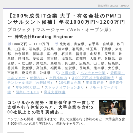
掲載期間
26/07/28～26/08/17
【200%成長IT企業 大手・有名会社のPM/コ
ンサルタント候補】年収1000万円~1200万円
プロジェクトマネージャー（Web・オープン系）
株式会社Branding Engineer
1000万円 ～ 1199万円
北海道、青森県、岩手県、宮城県、秋田
県、山形県、福島県、茨城県、栃木県、群馬県、埼玉県、千葉県、東京
都、神奈川県、新潟県、富山県、石川県、福井県、山梨県、長野県、岐
阜県、静岡県、愛知県、三重県、滋賀県、京都府、大阪府、兵庫県、奈
良県、和歌山県、鳥取県、島根県、岡山県、広島県、山口県、徳島県、
香川県、愛媛県、高知県、福岡県、佐賀県、長崎県、熊本県、大分県、
宮崎県、鹿児島県、沖縄県
上場企業
ベンチャー企業
管理職・
マネジャー
転勤なし
土日祝休み
3,000万円以上資金調達済
ポ
テンシャル採用（未経験可）
20代役員在籍
事業責任者
開発責任
者
年収600万以上
ストックオプションあり
リモートワーク可
能
副業してもOK
育児支援制度
コンサルから開発・運用保守まで一貫して
支援を行う体制のもと、大手企業を含む5
00社以上との取引実績あ…
コンサルから開発・運用保守まで一貫して支援を行う体制のもと、大手企業を含
む500社以上との取引実績あり。 多彩なキャリアパ…