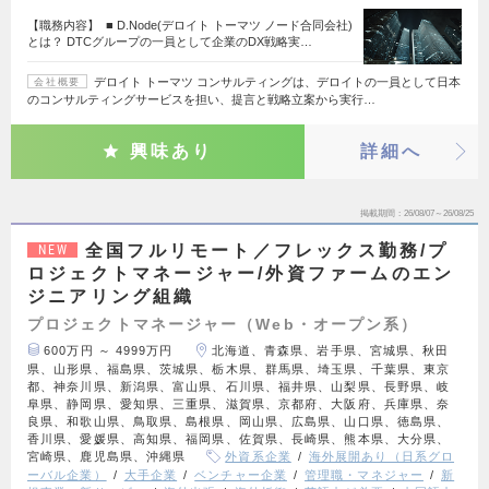
【職務内容】 ■ D.Node(デロイト トーマツ ノード合同会社)
とは？ DTCグループの一員として企業のDX戦略実…
デロイト トーマツ コンサルティングは、デロイトの一員として日本
会社概要
のコンサルティングサービスを担い、提言と戦略立案から実行…
興味あり
詳細へ
掲載期間
26/08/07～26/08/25
全国フルリモート／フレックス勤務/プ
NEW
ロジェクトマネージャー/外資ファームのエン
ジニアリング組織
プロジェクトマネージャー（Web・オープン系）
600万円 ～ 4999万円
北海道、青森県、岩手県、宮城県、秋田
県、山形県、福島県、茨城県、栃木県、群馬県、埼玉県、千葉県、東京
都、神奈川県、新潟県、富山県、石川県、福井県、山梨県、長野県、岐
阜県、静岡県、愛知県、三重県、滋賀県、京都府、大阪府、兵庫県、奈
良県、和歌山県、鳥取県、島根県、岡山県、広島県、山口県、徳島県、
香川県、愛媛県、高知県、福岡県、佐賀県、長崎県、熊本県、大分県、
宮崎県、鹿児島県、沖縄県
外資系企業
海外展開あり（日系グロ
ーバル企業）
大手企業
ベンチャー企業
管理職・マネジャー
新