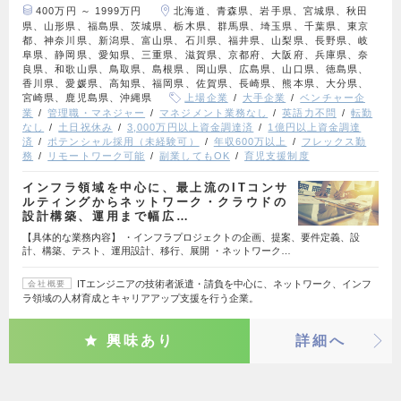
400万円 ～ 1999万円
北海道、青森県、岩手県、宮城県、秋田
県、山形県、福島県、茨城県、栃木県、群馬県、埼玉県、千葉県、東京
都、神奈川県、新潟県、富山県、石川県、福井県、山梨県、長野県、岐
阜県、静岡県、愛知県、三重県、滋賀県、京都府、大阪府、兵庫県、奈
良県、和歌山県、鳥取県、島根県、岡山県、広島県、山口県、徳島県、
香川県、愛媛県、高知県、福岡県、佐賀県、長崎県、熊本県、大分県、
宮崎県、鹿児島県、沖縄県
上場企業
大手企業
ベンチャー企
業
管理職・マネジャー
マネジメント業務なし
英語力不問
転勤
なし
土日祝休み
3,000万円以上資金調達済
1億円以上資金調達
済
ポテンシャル採用（未経験可）
年収600万以上
フレックス勤
務
リモートワーク可能
副業してもOK
育児支援制度
インフラ領域を中心に、最上流のITコンサ
ルティングからネットワーク・クラウドの
設計構築、運用まで幅広…
【具体的な業務内容】 ・インフラプロジェクトの企画、提案、要件定義、設
計、構築、テスト、運用設計、移行、展開 ・ネットワーク…
ITエンジニアの技術者派遣・請負を中心に、ネットワーク、インフ
会社概要
ラ領域の人材育成とキャリアアップ支援を行う企業。
興味あり
詳細へ