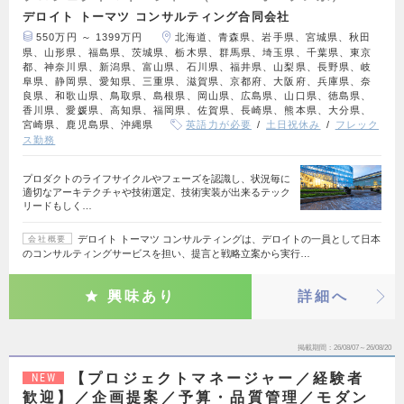
デロイト トーマツ コンサルティング合同会社
550万円 ～ 1399万円
北海道、青森県、岩手県、宮城県、秋田
県、山形県、福島県、茨城県、栃木県、群馬県、埼玉県、千葉県、東京
都、神奈川県、新潟県、富山県、石川県、福井県、山梨県、長野県、岐
阜県、静岡県、愛知県、三重県、滋賀県、京都府、大阪府、兵庫県、奈
良県、和歌山県、鳥取県、島根県、岡山県、広島県、山口県、徳島県、
香川県、愛媛県、高知県、福岡県、佐賀県、長崎県、熊本県、大分県、
宮崎県、鹿児島県、沖縄県
英語力が必要
土日祝休み
フレック
ス勤務
プロダクトのライフサイクルやフェーズを認識し、状況毎に
適切なアーキテクチャや技術選定、技術実装が出来るテック
リードもしく…
デロイト トーマツ コンサルティングは、デロイトの一員として日本
会社概要
のコンサルティングサービスを担い、提言と戦略立案から実行…
興味あり
詳細へ
掲載期間
26/08/07～26/08/20
【プロジェクトマネージャー／経験者
NEW
歓迎】／企画提案／予算・品質管理／モダン