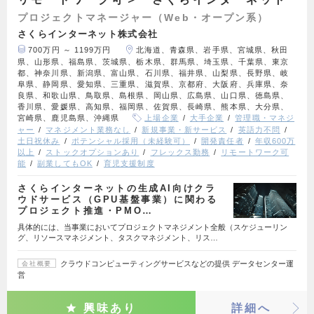
プロジェクトマネージャー（Web・オープン系）
さくらインターネット株式会社
700万円 ～ 1199万円
北海道、青森県、岩手県、宮城県、秋田
県、山形県、福島県、茨城県、栃木県、群馬県、埼玉県、千葉県、東京
都、神奈川県、新潟県、富山県、石川県、福井県、山梨県、長野県、岐
阜県、静岡県、愛知県、三重県、滋賀県、京都府、大阪府、兵庫県、奈
良県、和歌山県、鳥取県、島根県、岡山県、広島県、山口県、徳島県、
香川県、愛媛県、高知県、福岡県、佐賀県、長崎県、熊本県、大分県、
宮崎県、鹿児島県、沖縄県
上場企業
大手企業
管理職・マネジ
ャー
マネジメント業務なし
新規事業・新サービス
英語力不問
土日祝休み
ポテンシャル採用（未経験可）
開発責任者
年収600万
以上
ストックオプションあり
フレックス勤務
リモートワーク可
能
副業してもOK
育児支援制度
さくらインターネットの生成AI向けクラ
ウドサービス（GPU基盤事業）に関わる
プロジェクト推進・PMO…
具体的には、当事業においてプロジェクトマネジメント全般（スケジューリン
グ、リソースマネジメント、タスクマネジメント、リス…
クラウドコンピューティングサービスなどの提供 データセンター運
会社概要
営
興味あり
詳細へ