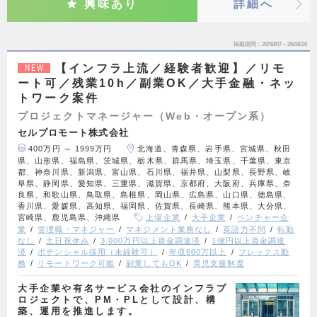
興味あり
詳細へ
掲載期間
26/08/07～26/08/20
【インフラ上流／経験者歓迎】／リモ
NEW
ート可／残業10h／副業OK／大手金融・ネッ
トワーク案件
プロジェクトマネージャー（Web・オープン系）
セルプロモート株式会社
400万円 ～ 1999万円
北海道、青森県、岩手県、宮城県、秋田
県、山形県、福島県、茨城県、栃木県、群馬県、埼玉県、千葉県、東京
都、神奈川県、新潟県、富山県、石川県、福井県、山梨県、長野県、岐
阜県、静岡県、愛知県、三重県、滋賀県、京都府、大阪府、兵庫県、奈
良県、和歌山県、鳥取県、島根県、岡山県、広島県、山口県、徳島県、
香川県、愛媛県、高知県、福岡県、佐賀県、長崎県、熊本県、大分県、
宮崎県、鹿児島県、沖縄県
上場企業
大手企業
ベンチャー企
業
管理職・マネジャー
マネジメント業務なし
英語力不問
転勤
なし
土日祝休み
3,000万円以上資金調達済
1億円以上資金調達
済
ポテンシャル採用（未経験可）
年収600万以上
フレックス勤
務
リモートワーク可能
副業してもOK
育児支援制度
大手企業や有名サービス会社のインフラプ
ロジェクトで、PM・PLとして設計、構
築、運用を推進します。