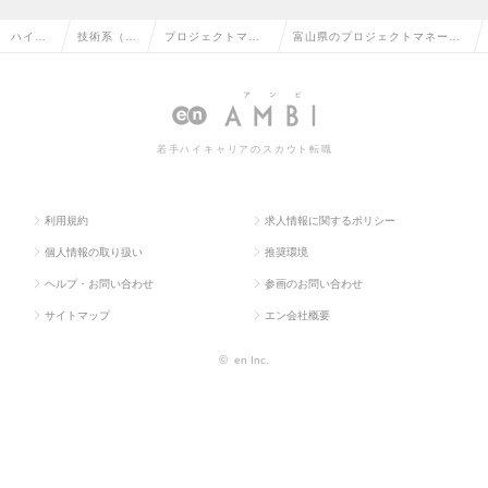
ハイク
技術系（I
プロジェクトマネ
富山県のプロジェクトマネージ
ラス求
T・Web・
ージャー（Web・
ャー（Web・オープン系）の転
人TOP
通信系）
オープン系）
職・求人情報一覧
若手ハイキャリアのスカウト転職
利用規約
求人情報に関するポリシー
個人情報の取り扱い
推奨環境
ヘルプ・お問い合わせ
参画のお問い合わせ
サイトマップ
エン会社概要
©
en Inc.