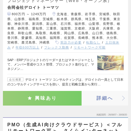
プロジェクトマネージャー（Web・オープン系）
合同会社デロイト トーマツ
800万円 ～ 1249万円
北海道、青森県、岩手県、宮城県、秋田
県、山形県、福島県、茨城県、栃木県、群馬県、埼玉県、千葉県、東京
都、神奈川県、新潟県、富山県、石川県、福井県、山梨県、長野県、岐
阜県、静岡県、愛知県、三重県、滋賀県、京都府、大阪府、兵庫県、奈
良県、和歌山県、鳥取県、島根県、岡山県、広島県、山口県、徳島県、
香川県、愛媛県、高知県、福岡県、佐賀県、長崎県、熊本県、大分県、
宮崎県、鹿児島県、沖縄県
英語力が必要
転勤なし
土日祝休
み
年収600万以上
フレックス勤務
リモートワーク可能
SAP・ERPプロジェクトのリーダーまたはマネージャーとし
て、メンバー育成やコスト管理、プロジェクト進行など、マ
ネジメン…
デロイト トーマツ コンサルティングは、デロイトの一員として日本
会社概要
のコンサルティングサービスを担い、提言と戦略立案から実行…
興味あり
詳細へ
掲載期間
26/08/07～26/08/20
PMO（生成AI向けクラウドサービス）＜フル
リモートワーク可＞ さくらインターネット