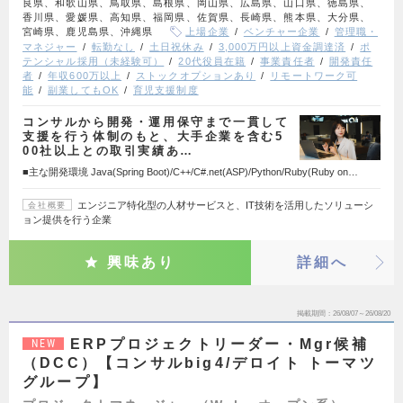
良県、和歌山県、鳥取県、島根県、岡山県、広島県、山口県、徳島県、
香川県、愛媛県、高知県、福岡県、佐賀県、長崎県、熊本県、大分県、
宮崎県、鹿児島県、沖縄県
上場企業
ベンチャー企業
管理職・
マネジャー
転勤なし
土日祝休み
3,000万円以上資金調達済
ポ
テンシャル採用（未経験可）
20代役員在籍
事業責任者
開発責任
者
年収600万以上
ストックオプションあり
リモートワーク可
能
副業してもOK
育児支援制度
コンサルから開発・運用保守まで一貫して
支援を行う体制のもと、大手企業を含む5
00社以上との取引実績あ…
■主な開発環境 Java(Spring Boot)/C++/C#.net(ASP)/Python/Ruby(Ruby on…
エンジニア特化型の人材サービスと、IT技術を活用したソリューシ
会社概要
ョン提供を行う企業
興味あり
詳細へ
掲載期間
26/08/07～26/08/20
ERPプロジェクトリーダー・Mgr候補
NEW
（DCC）【コンサルbig4/デロイト トーマツ
グループ】