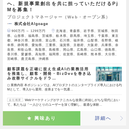
へ、新規事業創出を共に担っていただけるPj
Mを募集！
プロジェクトマネージャー（Web・オープン系）
株式会社Algoage
900万円 ～ 1299万円
北海道、青森県、岩手県、宮城県、秋田
県、山形県、福島県、茨城県、栃木県、群馬県、埼玉県、千葉県、東京
都、神奈川県、新潟県、富山県、石川県、福井県、山梨県、長野県、岐
阜県、静岡県、愛知県、三重県、滋賀県、京都府、大阪府、兵庫県、奈
良県、和歌山県、鳥取県、島根県、岡山県、広島県、山口県、徳島県、
香川県、愛媛県、高知県、福岡県、佐賀県、長崎県、熊本県、大分県、
宮崎県、鹿児島県、沖縄県
顧客課題を正確に捉え生成AIの業務活用
を推進し、顧客・開発・BizDevを巻き込
み改善サイクルをドラ…
◻︎ 業務内容 本ポジションでは、AIプロダクトのエンタープライズ導入におけるPj
Mとして、導入から運用、改善までを一気通…
Webマーケティングがテクニカルな改善に終始しがちな現代におい
会社概要
て、私たちは「一人ひとりのユーザーを深く理解し、最適な体験…
興味あり
詳細へ