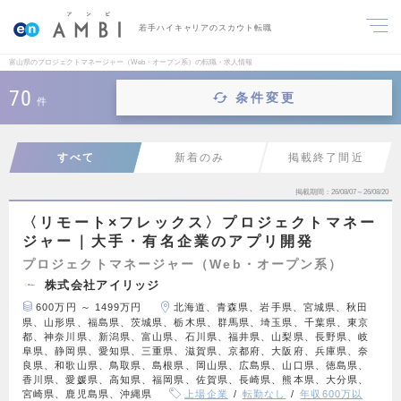
若手ハイキャリアのスカウト転職
富山県のプロジェクトマネージャー（Web・オープン系）の転職・求人情報
70
条件変更
件
すべて
新着のみ
掲載終了間近
掲載期間
26/08/07～26/08/20
〈リモート×フレックス〉プロジェクトマネー
ジャー｜大手・有名企業のアプリ開発
プロジェクトマネージャー（Web・オープン系）
株式会社アイリッジ
600万円 ～ 1499万円
北海道、青森県、岩手県、宮城県、秋田
県、山形県、福島県、茨城県、栃木県、群馬県、埼玉県、千葉県、東京
都、神奈川県、新潟県、富山県、石川県、福井県、山梨県、長野県、岐
阜県、静岡県、愛知県、三重県、滋賀県、京都府、大阪府、兵庫県、奈
良県、和歌山県、鳥取県、島根県、岡山県、広島県、山口県、徳島県、
香川県、愛媛県、高知県、福岡県、佐賀県、長崎県、熊本県、大分県、
宮崎県、鹿児島県、沖縄県
上場企業
転勤なし
年収600万以