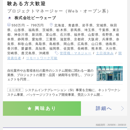
験ある方大歓迎
プロジェクトマネージャー（Web・オープン系）
株式会社ビーウェーブ
550万円 ～ 799万円
北海道、青森県、岩手県、宮城県、秋田
県、山形県、福島県、茨城県、栃木県、群馬県、埼玉県、千葉県、東京
都、神奈川県、新潟県、富山県、石川県、福井県、山梨県、長野県、岐
阜県、静岡県、愛知県、三重県、滋賀県、京都府、大阪府、兵庫県、奈
良県、和歌山県、鳥取県、島根県、岡山県、広島県、山口県、徳島県、
香川県、愛媛県、高知県、福岡県、佐賀県、長崎県、熊本県、大分県、
宮崎県、鹿児島県、沖縄県
管理職・マネジャー
土日祝休み
開
発責任者
リモートワーク可能
自社案件やお客様各社の案件のシステム開発に関わる一連の
業務、プロジェクトの運営・品質・納期等を管理し、プロジ
ェクトを円滑…
システムインテグレーション（SI）事業を主軸に、ネットワークシ
会社概要
ステム事業、パッケージソフトウェア開発事業、受託システム開…
興味あり
詳細へ
掲載期間
26/08/06～26/08/19