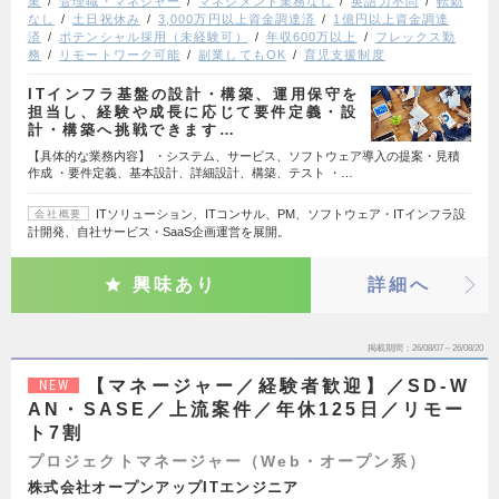
業
管理職・マネジャー
マネジメント業務なし
英語力不問
転勤
なし
土日祝休み
3,000万円以上資金調達済
1億円以上資金調達
済
ポテンシャル採用（未経験可）
年収600万以上
フレックス勤
務
リモートワーク可能
副業してもOK
育児支援制度
ITインフラ基盤の設計・構築、運用保守を
担当し、経験や成長に応じて要件定義・設
計・構築へ挑戦できます…
【具体的な業務内容】 ・システム、サービス、ソフトウェア導入の提案・見積
作成 ・要件定義、基本設計、詳細設計、構築、テスト ・…
ITソリューション、ITコンサル、PM、ソフトウェア・ITインフラ設
会社概要
計開発、自社サービス・SaaS企画運営を展開。
興味あり
詳細へ
掲載期間
26/08/07～26/08/20
【マネージャー／経験者歓迎】／SD-W
NEW
AN・SASE／上流案件／年休125日／リモー
ト7割
プロジェクトマネージャー（Web・オープン系）
株式会社オープンアップITエンジニア