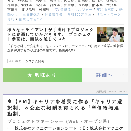
良県、和歌山県、鳥取県、島根県、岡山県、広島県、山口県、徳島県、
香川県、愛媛県、高知県、福岡県、佐賀県、長崎県、熊本県、大分県、
宮崎県、鹿児島県、沖縄県
管理職・マネジャー
英語力不問
転
勤なし
土日祝休み
開発責任者
年収600万以上
リモートワーク
可能
副業してもOK
様々なクライアントが手掛けるプロジェク
トに参画していただきます。 プロジェク
ト参画は、面談を通じてスキ…
「誰もが輝く社会を創る」をミッションに、エンジニアの技術力で企業の経営課
題を解決するのが当社の事業です。提携先4,000…
システム開発
会社概要
興味あり
詳細へ
掲載期間
26/08/05～26/08/18
🔶【PM】キャリアを着実に作る『キャリア選
択制』＆公正な報酬を得られる『単価給与連
動制』
プロジェクトマネージャー（Web・オープン系）
株式会社テクニケーションシード（旧：株式会社テクニケ