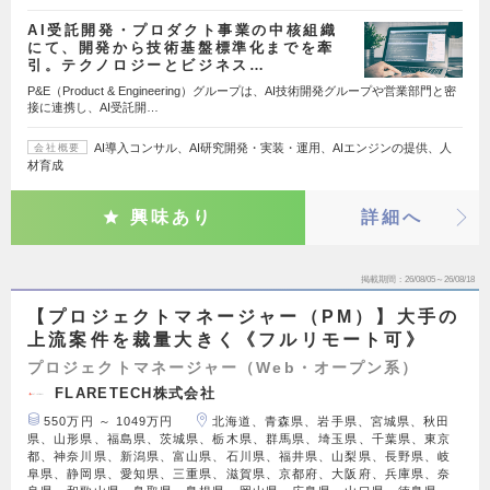
AI受託開発・プロダクト事業の中核組織
にて、開発から技術基盤標準化までを牽
引。テクノロジーとビジネス…
P&E（Product & Engineering）グループは、AI技術開発グループや営業部門と密
接に連携し、AI受託開…
AI導入コンサル、AI研究開発・実装・運用、AIエンジンの提供、人
会社概要
材育成
興味あり
詳細へ
掲載期間
26/08/05～26/08/18
【プロジェクトマネージャー（PM）】大手の
上流案件を裁量大きく《フルリモート可》
プロジェクトマネージャー（Web・オープン系）
FLARETECH株式会社
550万円 ～ 1049万円
北海道、青森県、岩手県、宮城県、秋田
県、山形県、福島県、茨城県、栃木県、群馬県、埼玉県、千葉県、東京
都、神奈川県、新潟県、富山県、石川県、福井県、山梨県、長野県、岐
阜県、静岡県、愛知県、三重県、滋賀県、京都府、大阪府、兵庫県、奈