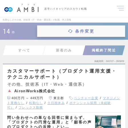
若手ハイキャリアのスカウト転職
転勤なしのその他、技術系（IT・Web・通信系）の転職・求人情報
14
条件変更
件
すべて
新着のみ
掲載終了間近
掲載期間
26/07/27～26/08/09
カスタマーサポート（プロダクト運用支援・
テクニカルサポート）
その他、技術系（IT・Web・通信系）
AironWorks株式会社
400万円 ～ 449万円
東京都
ベンチャー企業
マネジメン
ト業務なし
転勤なし
土日祝休み
ポテンシャル採用（未経験
可）
フレックス勤務
問い合わせへの単なる回答に留まらず、
「プロダクトの円滑な運用」と「顧客の声
のプロダクトへの反映」とい…