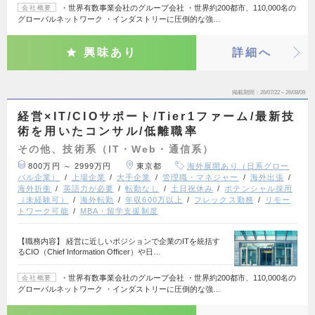
・世界有数事業会社のグループ会社 ・世界約200都市、110,000名の
会社概要
グローバルネットワーク ・インダストリーに圧倒的な強…
興味あり
詳細へ
掲載期間
26/07/22～26/08/09
経営×IT/CIOサポート/Tier1ファーム/最新技
術を用いたコンサル/低離職率
その他、技術系（IT・Web・通信系）
800万円 ～ 2999万円
東京都
海外展開あり（日系グロー
バル企業）
上場企業
大手企業
管理職・マネジャー
海外出張
海外折衝
英語力が必要
転勤なし
土日祝休み
ポテンシャル採用
（未経験可）
海外転勤
年収600万以上
フレックス勤務
リモー
トワーク可能
MBA・留学支援制度
【職務内容】 経営に近しいポジションで企業のITを統括す
るCIO（Chief Information Officer）や日…
・世界有数事業会社のグループ会社 ・世界約200都市、110,000名の
会社概要
グローバルネットワーク ・インダストリーに圧倒的な強…