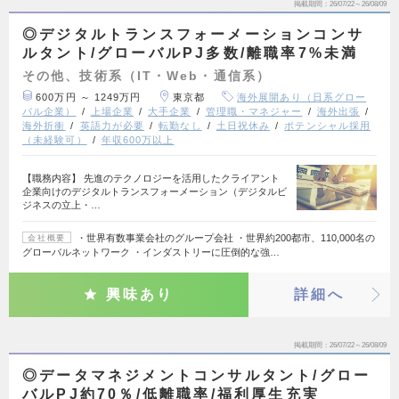
掲載期間
26/07/22～26/08/09
◎デジタルトランスフォーメーションコンサ
ルタント/グローバルPJ多数/離職率7%未満
その他、技術系（IT・Web・通信系）
600万円 ～ 1249万円
東京都
海外展開あり（日系グロー
バル企業）
上場企業
大手企業
管理職・マネジャー
海外出張
海外折衝
英語力が必要
転勤なし
土日祝休み
ポテンシャル採用
（未経験可）
年収600万以上
【職務内容】 先進のテクノロジーを活用したクライアント
企業向けのデジタルトランスフォーメーション（デジタルビ
ジネスの立上・…
・世界有数事業会社のグループ会社 ・世界約200都市、110,000名の
会社概要
グローバルネットワーク ・インダストリーに圧倒的な強…
興味あり
詳細へ
掲載期間
26/07/22～26/08/09
◎データマネジメントコンサルタント/グロー
バルPJ約70％/低離職率/福利厚生充実