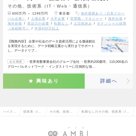
その他、技術系（IT・Web・通信系）
600万円 ～ 1249万円
東京都
海外展開あり（日系グロー
バル企業）
上場企業
大手企業
管理職・マネジャー
海外出張
海外折衝
英語力が必要
転勤なし
土日祝休み
ポテンシャル採用
（未経験可）
年収600万以上
【職務内容】 企業や社会のデータ資産活用による価値創出
を実現するために、データ戦略立案から実行までサポート
し、データドリブ…
・世界有数事業会社のグループ会社 ・世界約200都市、110,000名の
会社概要
グローバルネットワーク ・インダストリーに圧倒的な強…
興味あり
詳細へ
ハイクラ
技術系（I
その他、技術系
転勤なしのその他、技術系（I
ス求人T
T・Web・通
（IT・Web・通
T・Web・通信系）の転職・求
OP
信系）
信系）
人情報一覧