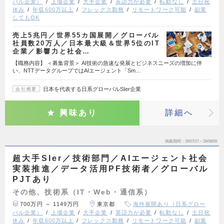
バル企業）
上場企業
大手企業
英語力が必要
転勤なし
土日祝
休み
年収600万以上
フレックス勤務
リモートワーク可能
副業
してもOK
売上5兆円／世界55カ国展開／グローバル
社員数20万人／日本最大級＆世界5位のIT
企業／影響力と社会…
【職務内容】 ＜募集背景＞ AI技術の急速な発展とビジネスニーズの増加に伴
い、NTTデータグループではAIエージェント「Sm…
日本を代表する日系グローバルSIer企業
会社概要
興味あり
詳細へ
掲載期間
26/07/27～26/08/09
超大手SIer／技術部門／AIエージェント社会
実装推進／データ活用PF技術者／グローバル
PJTあり
その他、技術系（IT・Web・通信系）
700万円 ～ 1149万円
東京都
海外展開あり（日系グロー
バル企業）
上場企業
大手企業
英語力が必要
転勤なし
土日祝
休み
年収600万以上
フレックス勤務
リモートワーク可能
副業