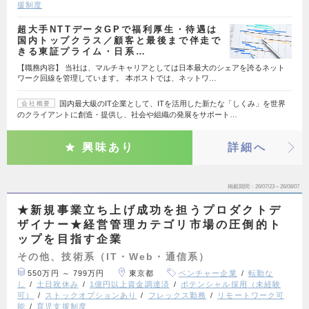
援制度
超大手NTTデータGPで福利厚生・待遇は
国内トップクラス／顧客と最後まで伴走で
きる東証プライム・日系…
【職務内容】 当社は、マルチキャリアとしては日本最大のシェアを誇るネット
ワーク回線を管理しています。 本ポストでは、ネットワ…
国内最大級のIT企業として、ITを活用した新たな「しくみ」を世界
会社概要
のクライアントに創造・提供し、社会や組織の発展をサポート…
興味あり
詳細へ
掲載期間
26/07/23～26/08/07
★新規事業立ち上げ成功を担うプロダクトデ
ザイナー★経営管理カテゴリ市場の圧倒的ト
ップを目指す企業
その他、技術系（IT・Web・通信系）
550万円 ～ 799万円
東京都
ベンチャー企業
転勤な
し
土日祝休み
1億円以上資金調達済
ポテンシャル採用（未経験
可）
ストックオプションあり
フレックス勤務
リモートワーク可
能
育児支援制度