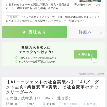
1. 顧客のセキュリティ課題の可視化（導入・運用支援） - 導入時のキックオフサ
ポート、顧客環境に合わせた訓練計画の設定・…
イスラエル発テクノロジーで、企業・組織の本質的なセキュリティ
会社概要
レベル向上を実現する、実践型サイバーセキュリティ訓練プラット…
興味あり
詳細へ
興味のある求人に
チェックをつけよう!
興味あり
スカウトのマッチング精度があがる!
その求人への合格可能性がわかる!
掲載期間
26/07/27～26/08/09
【AIエージェントの社会実装へ】「AIプロダ
クト志向×業務変革×実装」で社会変革のテッ
クリーダ―へ
その他、技術系（IT・Web・通信系）
800万円 ～ 1149万円
東京都
海外展開あり（日系グロー