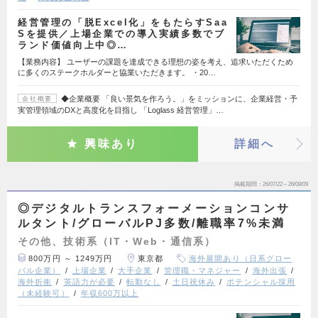
経営管理の「脱Excel化」をもたらすSaa
Sを提供／上場企業での導入実績多数でブ
ランド価値向上中◎…
【業務内容】 ユーザーの課題を達成できる理想の姿を考え、追求いただくため
に多くのステークホルダーと協業いただきます。 ・20…
◆企業概要 「良い景気を作ろう。」をミッションに、企業経営・予
会社概要
実管理領域のDXと高度化を目指し 「Loglass 経営管理」…
興味あり
詳細へ
掲載期間
26/07/22～26/08/09
◎デジタルトランスフォーメーションコンサ
ルタント/グローバルPJ多数/離職率7%未満
その他、技術系（IT・Web・通信系）
800万円 ～ 1249万円
東京都
海外展開あり（日系グロー
バル企業）
上場企業
大手企業
管理職・マネジャー
海外出張
海外折衝
英語力が必要
転勤なし
土日祝休み
ポテンシャル採用
（未経験可）
年収600万以上