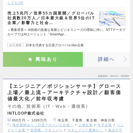
してもOK
売上5兆円／世界55カ国展開／グローバル
社員数20万人／日本最大級＆世界5位のIT
企業／影響力と社会…
＜募集背景＞ AI技術の急速な発展とビジネスニーズの増加に伴い、NTTデータグ
ループではAIエージェント「SmartAge…
日本を代表する日系グローバルSIer企業
会社概要
興味あり
詳細へ
掲載期間
26/07/27～26/08/09
【エンジニア／ポジションサーチ】グロース
上場／最上流～アーキテクチャ設計／顧客価
値最大化／前年収考慮
その他、技術系（IT・Web・通信系）
INTLOOP株式会社
450万円 ～ 1099万円
埼玉県、千葉県、東京都、神奈川県
海外展開あり（日系グローバル企業）
上場企業
大手企業
ベン
チャー企業
管理職・マネジャー
マネジメント業務なし
英語力不