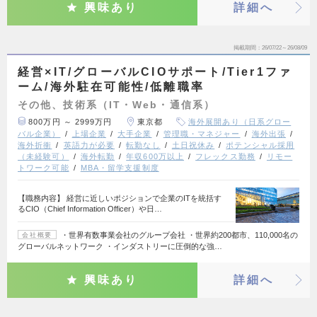
興味あり
詳細へ
掲載期間
26/07/22～26/08/09
経営×IT/グローバルCIOサポート/Tier1ファ
ーム/海外駐在可能性/低離職率
その他、技術系（IT・Web・通信系）
800万円 ～ 2999万円
東京都
海外展開あり（日系グロー
バル企業）
上場企業
大手企業
管理職・マネジャー
海外出張
海外折衝
英語力が必要
転勤なし
土日祝休み
ポテンシャル採用
（未経験可）
海外転勤
年収600万以上
フレックス勤務
リモー
トワーク可能
MBA・留学支援制度
【職務内容】 経営に近しいポジションで企業のITを統括す
るCIO（Chief Information Officer）や日…
・世界有数事業会社のグループ会社 ・世界約200都市、110,000名の
会社概要
グローバルネットワーク ・インダストリーに圧倒的な強…
興味あり
詳細へ