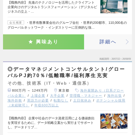
【職務内容】 先進のテクノロジーを活用したクライアント
企業向けのデジタルトランスフォーメーション（デジタルビ
ジネスの立上・…
・世界有数事業会社のグループ会社 ・世界約200都市、110,000名の
会社概要
グローバルネットワーク ・インダストリーに圧倒的な強…
興味あり
詳細へ
掲載期間
26/07/22～26/08/09
◎データマネジメントコンサルタント/グロー
バルPJ約70％/低離職率/福利厚生充実
その他、技術系（IT・Web・通信系）
800万円 ～ 1249万円
東京都
海外展開あり（日系グロー
バル企業）
上場企業
大手企業
管理職・マネジャー
海外出張
海外折衝
英語力が必要
転勤なし
土日祝休み
ポテンシャル採用
（未経験可）
年収600万以上
【職務内容】 企業や社会のデータ資産活用による価値創出
を実現するために、データ戦略立案から実行までサポート
し、データドリブ…