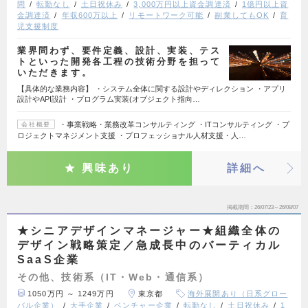
問
転勤なし
土日祝休み
3,000万円以上資金調達済
1億円以上資
金調達済
年収600万以上
リモートワーク可能
副業してもOK
育
児支援制度
業界問わず、要件定義、設計、実装、テス
トといった開発各工程の技術分野を担って
いただきます。
【具体的な業務内容】 ・システム全体に関する設計やディレクション ・アプリ
設計やAPI設計 ・プログラム実装(オブジェクト指向…
・事業戦略・業務改革コンサルティング ・ITコンサルティング ・プ
会社概要
ロジェクトマネジメント支援 ・プロフェッショナル人材支援・人…
興味あり
詳細へ
掲載期間
26/07/23～26/08/07
★シニアデザインマネージャー★組織全体の
デザイン戦略策定／急成長中のバーティカル
SaaS企業
その他、技術系（IT・Web・通信系）
1050万円 ～ 1249万円
東京都
海外展開あり（日系グロー
バル企業）
大手企業
ベンチャー企業
転勤なし
土日祝休み
1