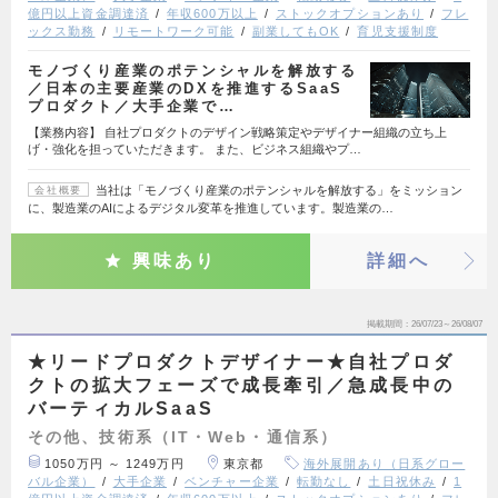
億円以上資金調達済
年収600万以上
ストックオプションあり
フレ
ックス勤務
リモートワーク可能
副業してもOK
育児支援制度
モノづくり産業のポテンシャルを解放する
／日本の主要産業のDXを推進するSaaS
プロダクト／大手企業で…
【業務内容】 自社プロダクトのデザイン戦略策定やデザイナー組織の立ち上
げ・強化を担っていただきます。 また、ビジネス組織やプ…
当社は「モノづくり産業のポテンシャルを解放する」をミッション
会社概要
に、製造業のAIによるデジタル変革を推進しています。製造業の…
興味あり
詳細へ
掲載期間
26/07/23～26/08/07
★リードプロダクトデザイナー★自社プロダ
クトの拡大フェーズで成長牽引／急成長中の
バーティカルSaaS
その他、技術系（IT・Web・通信系）
1050万円 ～ 1249万円
東京都
海外展開あり（日系グロー
バル企業）
大手企業
ベンチャー企業
転勤なし
土日祝休み
1