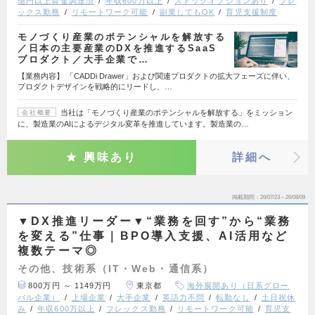
億円以上資金調達済
年収600万以上
ストックオプションあり
フレ
ックス勤務
リモートワーク可能
副業してもOK
育児支援制度
モノづくり産業のポテンシャルを解放する
／日本の主要産業のDXを推進するSaaS
プロダクト／大手企業で…
【業務内容】 「CADDi Drawer」および関連プロダクトの拡大フェーズに伴い、
プロダクトデザインを戦略的にリードし、…
当社は「モノづくり産業のポテンシャルを解放する」をミッション
会社概要
に、製造業のAIによるデジタル変革を推進しています。製造業の…
興味あり
詳細へ
掲載期間
26/07/23～26/08/09
▼DX推進リーダー▼“業務を回す”から“業務
を変える”仕事｜BPO導入支援、AI活用など
複数テーマ◎
その他、技術系（IT・Web・通信系）
800万円 ～ 1149万円
東京都
海外展開あり（日系グロー
バル企業）
上場企業
大手企業
英語力不問
転勤なし
土日祝休
み
年収600万以上
フレックス勤務
リモートワーク可能
育児支