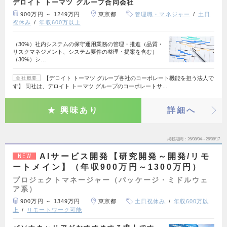
デロイト トーマツ グループ合同会社
900万円 ～ 1249万円
東京都
管理職・マネジャー
土日
祝休み
年収600万以上
（30%）社内システムの保守運用業務の管理・推進（品質・
リスクマネジメント、システム要件の整理・提案を含む）
（30%）シ…
【デロイト トーマツ グループ各社のコーポレート機能を担う法人で
会社概要
す】 同社は、デロイト トーマツ グループのコーポレートサ…
興味あり
詳細へ
掲載期間
26/08/04～26/08/17
AIサービス開発【研究開発～開発/リモ
NEW
ートメイン】（年収900万円～1300万円）
プロジェクトマネージャー（パッケージ・ミドルウェ
ア系）
900万円 ～ 1349万円
東京都
土日祝休み
年収600万以
上
リモートワーク可能