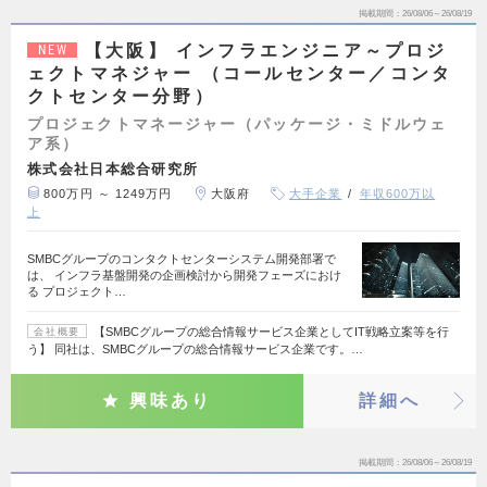
掲載期間
26/08/06～26/08/19
【大阪】 インフラエンジニア～プロジ
NEW
ェクトマネジャー （コールセンター／コンタ
クトセンター分野）
プロジェクトマネージャー（パッケージ・ミドルウェ
ア系）
株式会社日本総合研究所
800万円 ～ 1249万円
大阪府
大手企業
年収600万以
上
SMBCグループのコンタクトセンターシステム開発部署で
は、 インフラ基盤開発の企画検討から開発フェーズにおけ
る プロジェクト…
【SMBCグループの総合情報サービス企業としてIT戦略立案等を行
会社概要
う】 同社は、SMBCグループの総合情報サービス企業です。…
興味あり
詳細へ
掲載期間
26/08/06～26/08/19