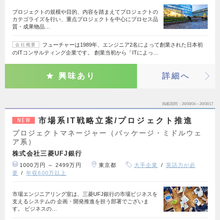
プロジェクトの規模や目的、内容を踏まえてプロジェクトの
カテゴライズを行い、重点プロジェクトを中心にプロセス品
質・成果物品…
フューチャーは1989年、エンジニア2名によって創業された日本初
会社概要
のITコンサルティング企業です。 創業当初から「ITによっ…
興味あり
詳細へ
掲載期間
26/08/04～26/08/17
市場系IT戦略立案/プロジェクト推進
NEW
プロジェクトマネージャー（パッケージ・ミドルウェ
ア系）
株式会社三菱UFJ銀行
1000万円 ～ 2499万円
東京都
大手企業
英語力が必
要
年収600万以上
市場エンジニアリング室は、三菱UFJ銀行の市場ビジネスを
支えるシステムの 企画・開発推進を担う部署でございま
す。 ビジネスの…