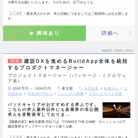
の牽引をお願いいたします。 そのための、以下のような…
匿名求人のため、求人詳細につきましてはご面談時にお伝え致しま
会社概要
す。
興味あり
詳細へ
掲載期間
26/08/04～26/08/17
建設DXを進めるBuildApp全体を統括
NEW
するプロダクトマネージャー
プロジェクトマネージャー（パッケージ・ミドルウェ
ア系）
1000万円 ～ 2499万円
東京都
大手企業
転勤なし
土
日祝休み
年収600万以上
フレックス勤務
リモートワーク可能
パソナキャリアがおすすめする求人です。
こちらの求人案件以外にも各業界の非公開
求人を多数保有しておりま…
【職務内容】 ■担当業務 同社では゛CHANGE THE GAME゛のミッションの下、
建設業界をアップデートするべく様々な建…
匿名求人のため、求人詳細につきましてはご面談時にお伝え致しま
会社概要