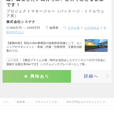
です！
プロジェクトマネージャー（パッケージ・ミドルウェ
ア系）
株式会社システナ
800万円 ～ 1049万円
福岡県
大手企業
土日祝休み
年
収600万以上
【業務内容】 同社のSIer事業部の技術部長候補として、エン
ジニアのマネジメント・育成・評価・労務管理、主要担当顧
客のプロ…
【東証プライム上場：時代を先読みしたテクノロジーの力で社会に
会社概要
貢献する独立系SIerです】 システムインテグレーターとして私…
興味あり
詳細へ
ハイク
技術系（I
プロジェクトマネー
800万円以上のプロジェクトマネ
ラス求
T・We
ジャー（パッケー
ージャー（パッケージ・ミドルウ