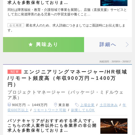
求人を多数保有しておりま…
同社は障害福祉・教育・介護領域で事業を展開し、店舗（直接支援）サービスと
して主に発達障害のある児童への学習支援や働くこと…
匿名求人のため、求人詳細につきましてはご面談時にお伝え致しま
会社概要
す。
興味あり
詳細へ
掲載期間
26/08/04～26/08/17
エンジニアリングマネージャー/HR領域
NEW
/リモート頻度高（年収900万円～1400万
円）
プロジェクトマネージャー（パッケージ・ミドルウェ
ア系）
900万円 ～ 1449万円
東京都
上場企業
土日祝休み
年
収600万以上
リモートワーク可能
副業してもOK
パソナキャリアがおすすめする求人です。
こちらの求人案件以外にも各業界の非公開
求人を多数保有しておりま…