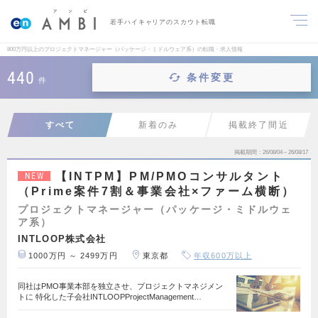
若手ハイキャリアのスカウト転職
800万円以上のプロジェクトマネージャー（パッケージ・ミドルウェア系）の転職・求人情報
440
条件変更
件
すべて
新着のみ
掲載終了間近
掲載期間
26/08/04～26/08/17
【INTPM】PM/PMOコンサルタント
NEW
（Prime案件7割＆事業会社×ファーム横断）
プロジェクトマネージャー（パッケージ・ミドルウェ
ア系）
INTLOOP株式会社
1000万円 ～ 2499万円
東京都
年収600万以上
同社はPMO事業本部を独立させ、プロジェクトマネジメン
トに 特化した子会社INTLOOPProjectManagement…