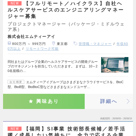
【フルリモート／ハイクラス】自社ヘ
NEW
ルスケアサービスのエンジニアリングマネー
ジャー募集
プロジェクトマネージャー（パッケージ・ミドルウェ
ア系）
株式会社エムティーアイ
800万円 ～ 999万円
東京都
管理職・マネジャー
年収60
0万以上
リモートワーク可能
同社またはグループ企業のヘルスケアサービスの開発グルー
プのマネジメントを担当していただきます。 まずは、10～2
0名規模の…
エムティーアイグループはさまざまなクラウドサービスを、BtoC
会社概要
型、BtoB型、BtoBtoC型などさまざまなエンドユーザ…
興味あり
詳細へ
掲載期間
26/08/06～26/08/19
【福岡】SI事業 技術部長候補／若手活
NEW
躍／成長したい気持ちに、全力で応える企業