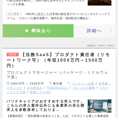
の経営課題を解決し、持続可能な変革をもたらすコンサルテ
ィングを実施…
・1981年に設立した日本発の総合系グローバルコンサルティングフ
会社概要
ァーム ・グローバル案件多数で、海外出張・海外駐在の機会が…
興味あり
詳細へ
掲載期間
26/08/04～26/08/17
【法務SaaS】プロダクト責任者（リモ
NEW
ートワーク可）（年収1000万円～1500万
円）
プロジェクトマネージャー（パッケージ・ミドルウェ
ア系）
1000万円 ～ 1549万円
東京都
ベンチャー企業
管理職・
マネジャー
土日祝休み
年収600万以上
フレックス勤務
リモー
トワーク可能
副業してもOK
パソナキャリアがおすすめする求人です。
こちらの求人案件以外にも各業界の非公開
求人を多数保有しておりま…
【業務内容】 「契約業務の未来をつくる」ため、プロダクトを通じた事業成長