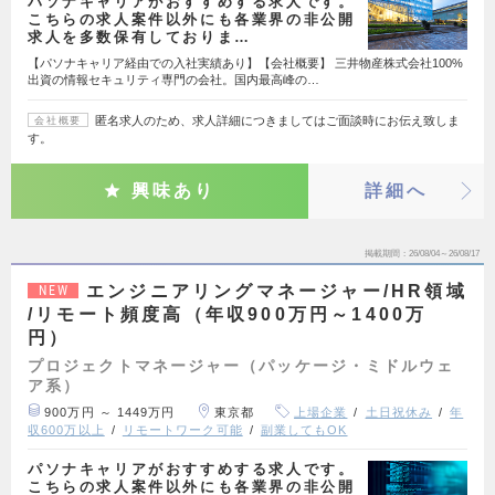
パソナキャリアがおすすめする求人です。
こちらの求人案件以外にも各業界の非公開
求人を多数保有しておりま…
【パソナキャリア経由での入社実績あり】【会社概要】 三井物産株式会社100%
出資の情報セキュリティ専門の会社。国内最高峰の…
匿名求人のため、求人詳細につきましてはご面談時にお伝え致しま
会社概要
す。
興味あり
詳細へ
掲載期間
26/08/04～26/08/17
エンジニアリングマネージャー/HR領域
NEW
/リモート頻度高（年収900万円～1400万
円）
プロジェクトマネージャー（パッケージ・ミドルウェ
ア系）
900万円 ～ 1449万円
東京都
上場企業
土日祝休み
年
収600万以上
リモートワーク可能
副業してもOK
パソナキャリアがおすすめする求人です。
こちらの求人案件以外にも各業界の非公開