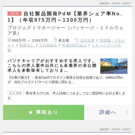
掲載期間
26/08/04～26/08/17
自社製品開発PdM【業界シェア率No.
NEW
1】（年収975万円～1300万円）
プロジェクトマネージャー（パッケージ・ミドルウェ
ア系）
950万円 ～ 1349万円
東京都
大手企業
管理職・マネジ
ャー
転勤なし
土日祝休み
年収600万以上
リモートワーク可
能
パソナキャリアがおすすめする求人です。
こちらの求人案件以外にも各業界の非公開
求人を多数保有しておりま…
【仕事の魅力】 ・新規SaaSプロダクト開発を目指す組織であり、toB/toC問わ
ず、自社プロダクト/サービス開発に関わる…
匿名求人のため、求人詳細につきましてはご面談時にお伝え致しま
会社概要
す。
興味あり
詳細へ
掲載期間
26/08/04～26/08/17