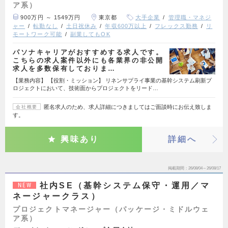
ア系）
900万円 ～ 1549万円
東京都
大手企業
管理職・マネジ
ャー
転勤なし
土日祝休み
年収600万以上
フレックス勤務
リ
モートワーク可能
副業してもOK
パソナキャリアがおすすめする求人です。
こちらの求人案件以外にも各業界の非公開
求人を多数保有しておりま…
【業務内容】 【役割・ミッション】 リネンサプライ事業の基幹システム刷新プ
ロジェクトにおいて、技術面からプロジェクトをリード…
匿名求人のため、求人詳細につきましてはご面談時にお伝え致しま
会社概要
す。
興味あり
詳細へ
掲載期間
26/08/04～26/08/17
社内SE（基幹システム保守・運用／マ
NEW
ネージャークラス）
プロジェクトマネージャー（パッケージ・ミドルウェ
ア系）