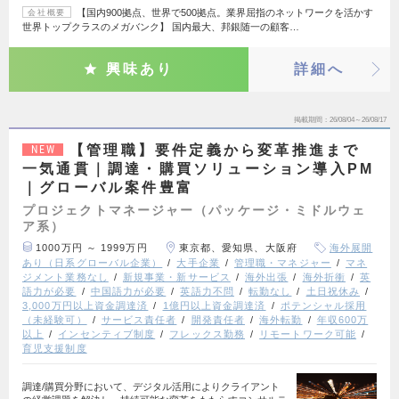
【国内900拠点、世界で500拠点。業界屈指のネットワークを活かす
会社概要
世界トップクラスのメガバンク】 国内最大、邦銀随一の顧客…
興味あり
詳細へ
掲載期間
26/08/04～26/08/17
【管理職】要件定義から変革推進まで
NEW
一気通貫｜調達・購買ソリューション導入PM
｜グローバル案件豊富
プロジェクトマネージャー（パッケージ・ミドルウェ
ア系）
1000万円 ～ 1999万円
東京都、愛知県、大阪府
海外展開
あり（日系グローバル企業）
大手企業
管理職・マネジャー
マネ
ジメント業務なし
新規事業・新サービス
海外出張
海外折衝
英
語力が必要
中国語力が必要
英語力不問
転勤なし
土日祝休み
3,000万円以上資金調達済
1億円以上資金調達済
ポテンシャル採用
（未経験可）
サービス責任者
開発責任者
海外転勤
年収600万
以上
インセンティブ制度
フレックス勤務
リモートワーク可能
育児支援制度
調達/購買分野において、デジタル活用によりクライアント