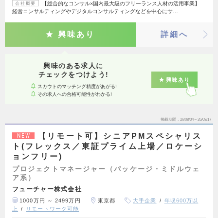
【総合的なコンサル×国内最大級のフリーランス人材の活用事業】
会社概要
経営コンサルティングやデジタルコンサルティングなどを中心にサ…
興味あり
詳細へ
興味のある求人に
チェックをつけよう!
興味あり
スカウトのマッチング精度があがる!
その求人への合格可能性がわかる!
掲載期間
26/08/04～26/08/17
【リモート可】シニアPMスペシャリス
NEW
ト(フレックス／東証プライム上場／ロケーシ
ョンフリー)
プロジェクトマネージャー（パッケージ・ミドルウェ
ア系）
フューチャー株式会社
1000万円 ～ 2499万円
東京都
大手企業
年収600万以
上
リモートワーク可能