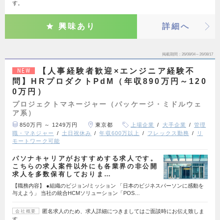
す。
興味あり
詳細へ
掲載期間
26/08/04～26/08/17
【人事経験者歓迎×エンジニア経験不
NEW
問】HRプロダクトPdM（年収890万円～120
0万円）
プロジェクトマネージャー（パッケージ・ミドルウェ
ア系）
850万円 ～ 1249万円
東京都
上場企業
大手企業
管理
職・マネジャー
土日祝休み
年収600万以上
フレックス勤務
リ
モートワーク可能
パソナキャリアがおすすめする求人です。
こちらの求人案件以外にも各業界の非公開
求人を多数保有しておりま…
【職務内容】 ●組織のビジョン/ミッション 「日本のビジネスパーソンに感動を
与えよう」 当社の統合HCMソリューション「POS…
匿名求人のため、求人詳細につきましてはご面談時にお伝え致しま
会社概要
す。