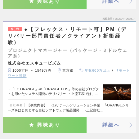
興味あり
詳細へ
掲載期間
26/08/04～26/08/17
●【フレックス・リモート可】PM（デ
NEW
リバリー部門責任者／クライアント折衝経
験）
プロジェクトマネージャー（パッケージ・ミドルウェ
ア系）
株式会社エスキュービズム
1000万円 ～ 1549万円
東京都
年収600万以上
リモート
ワーク可能
・「EC ORANGE」や「ORANGE POS」等の自社プロダク
トを用いたシステム開発のデリバリー ・上流工程では、…
【事業内容】 (1)リテールソリューション事業 └ORANGEシリ
会社概要
ーズをはじめとする自社ソフトウェア製品開発 └上記自社…
興味あり
詳細へ