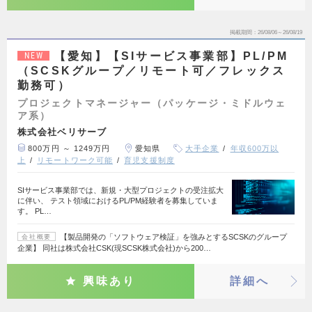
掲載期間
26/08/06～26/08/19
【愛知】【SIサービス事業部】PL/PM
NEW
（SCSKグループ／リモート可／フレックス
勤務可）
プロジェクトマネージャー（パッケージ・ミドルウェ
ア系）
株式会社ベリサーブ
800万円 ～ 1249万円
愛知県
大手企業
年収600万以
上
リモートワーク可能
育児支援制度
SIサービス事業部では、新規・大型プロジェクトの受注拡大
に伴い、 テスト領域におけるPL/PM経験者を募集していま
す。 PL…
【製品開発の「ソフトウェア検証」を強みとするSCSKのグループ
会社概要
企業】 同社は株式会社CSK(現SCSK株式会社)から200…
興味あり
詳細へ