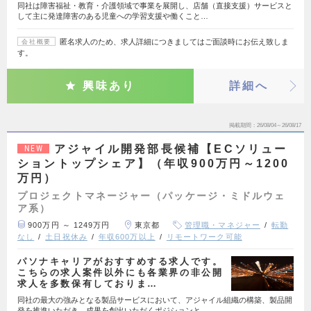
同社は障害福祉・教育・介護領域で事業を展開し、店舗（直接支援）サービスと
して主に発達障害のある児童への学習支援や働くこと…
匿名求人のため、求人詳細につきましてはご面談時にお伝え致しま
会社概要
す。
興味あり
詳細へ
掲載期間
26/08/04～26/08/17
アジャイル開発部長候補【ECソリュー
NEW
ショントップシェア】（年収900万円～1200
万円）
プロジェクトマネージャー（パッケージ・ミドルウェ
ア系）
900万円 ～ 1249万円
東京都
管理職・マネジャー
転勤
なし
土日祝休み
年収600万以上
リモートワーク可能
パソナキャリアがおすすめする求人です。
こちらの求人案件以外にも各業界の非公開
求人を多数保有しておりま…
同社の最大の強みとなる製品サービスにおいて、アジャイル組織の構築、製品開
発を推進いただき、成果を創出いただくポジションと…