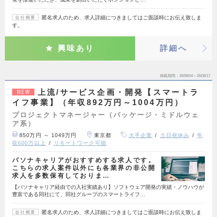
匿名求人のため、求人詳細につきましてはご面談時にお伝え致しま
会社概要
す。
興味あり
詳細へ
掲載期間
26/08/04～26/08/17
上流/サービス企画・開発【スマートラ
NEW
イフ事業】（年収892万円～1004万円）
プロジェクトマネージャー（パッケージ・ミドルウェ
ア系）
850万円 ～ 1049万円
東京都
大手企業
土日祝休み
年
収600万以上
リモートワーク可能
パソナキャリアがおすすめする求人です。
こちらの求人案件以外にも各業界の非公開
求人を多数保有しておりま…
【パソナキャリア経由での入社実績あり】ソフトウェア開発の実績・ノウハウが
豊富である同社にて、同社グループのスマートライフ…
匿名求人のため、求人詳細につきましてはご面談時にお伝え致しま
会社概要