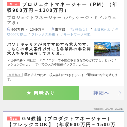
プロジェクトマネージャー（PM）（年
NEW
収900万円～1300万円）
プロジェクトマネージャー（パッケージ・ミドルウェ
ア系）
900万円 ～ 1349万円
東京都
転勤なし
土日祝休み
年
収600万以上
フレックス勤務
リモートワーク可能
パソナキャリアがおすすめする求人です。
こちらの求人案件以外にも各業界の非公開
求人を多数保有しておりま…
＜仕事概要＞ 同社は「テクノロジーで不動産取引をなめらかにする」というミ
ッションのもと、「すべての人の不動産インフラ」とな…
匿名求人のため、求人詳細につきましてはご面談時にお伝え致しま
会社概要
す。
興味あり
詳細へ
掲載期間
26/08/04～26/08/17
GM候補（プロダクトマネージャー）
NEW
【フレックスOK】（年収900万円～1500万