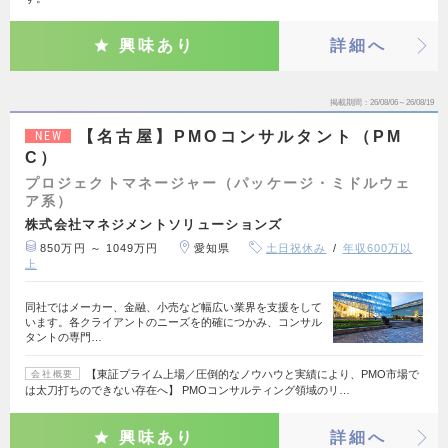
興味あり
詳細へ
掲載期間
26/08/06～26/08/19
【名古屋】PMOコンサルタント（PM
NEW
C）
プロジェクトマネージャー（パッケージ・ミドルウェ
ア系）
株式会社マネジメントソリューションズ
850万円 ～ 1049万円
愛知県
土日祝休み
年収600万以
上
同社ではメーカー、金融、小売など幅広い業界を支援をして
います。各クライアントのニーズを的確につかみ、コンサル
タントの専門…
【東証プライム上場／圧倒的なノウハウと実績により、PMO市場で
会社概要
は太刀打ちのできない存在へ】 PMOコンサルティング領域のリ…
興味あり
詳細へ