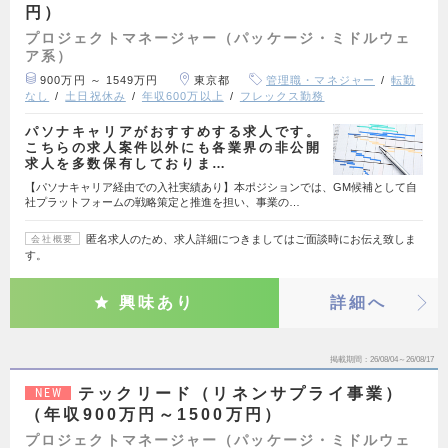
円）
プロジェクトマネージャー（パッケージ・ミドルウェ
ア系）
900万円 ～ 1549万円
東京都
管理職・マネジャー
転勤
なし
土日祝休み
年収600万以上
フレックス勤務
パソナキャリアがおすすめする求人です。
こちらの求人案件以外にも各業界の非公開
求人を多数保有しておりま…
【パソナキャリア経由での入社実績あり】本ポジションでは、GM候補として自
社プラットフォームの戦略策定と推進を担い、事業の…
匿名求人のため、求人詳細につきましてはご面談時にお伝え致しま
会社概要
す。
興味あり
詳細へ
掲載期間
26/08/04～26/08/17
テックリード（リネンサプライ事業）
NEW
（年収900万円～1500万円）
プロジェクトマネージャー（パッケージ・ミドルウェ