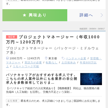
す。
興味あり
詳細へ
掲載期間
26/08/04～26/08/17
プロジェクトマネージャー（年収1000
NEW
万円～1200万円）
プロジェクトマネージャー（パッケージ・ミドルウェ
ア系）
1000万円 ～ 1249万円
東京都
ベンチャー企業
管理職・
マネジャー
英語力が必要
転勤なし
土日祝休み
年収600万以
上
リモートワーク可能
パソナキャリアがおすすめする求人です。
こちらの求人案件以外にも各業界の非公開
求人を多数保有しておりま…
【パソナキャリア経由での入社実績あり】【職務概要】 同社は、独自開発の最
先端AI（人工知能）を活用し、労働力不足という深刻…
匿名求人のため、求人詳細につきましてはご面談時にお伝え致しま
会社概要
す。