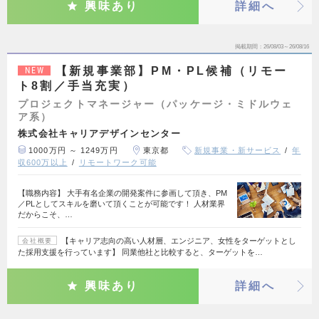
興味あり
詳細へ
掲載期間
26/08/03～26/08/16
【新規事業部】PM・PL候補（リモー
NEW
ト8割／手当充実）
プロジェクトマネージャー（パッケージ・ミドルウェ
ア系）
株式会社キャリアデザインセンター
1000万円 ～ 1249万円
東京都
新規事業・新サービス
年
収600万以上
リモートワーク可能
【職務内容】 大手有名企業の開発案件に参画して頂き、PM
／PLとしてスキルを磨いて頂くことが可能です！ 人材業界
だからこそ、…
【キャリア志向の高い人材層、エンジニア、女性をターゲットとし
会社概要
た採用支援を行っています】 同業他社と比較すると、ターゲットを…
興味あり
詳細へ