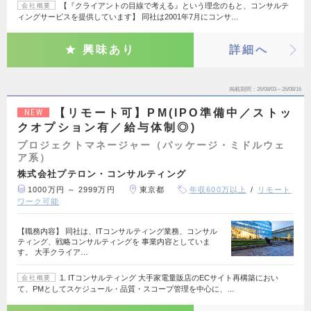
【『クライアントの目線で考える』という理念のもと、コンサルテ
会社概要
ィングサービスを提供しています】 同社は2001年7月にコンサ…
興味あり
詳細へ
掲載期間
26/08/03～26/08/16
【リモート可】PM(IPO準備中／ストッ
NEW
クオプション有／給与体制◎)
プロジェクトマネージャー（パッケージ・ミドルウェ
ア系）
株式会社プテロン・コンサルティング
1000万円 ～ 2999万円
東京都
年収600万以上
リモート
ワーク可能
【職務内容】 同社は、ITコンサルティング業務、コンサル
ティング、戦略コンサルティングを 事業内容としていま
す。 大手クライア…
1. ITコンサルティング 大手家電量販店のECサイト再構築におい
会社概要
て、PMとしてスケジュール・品質・スコープ管理を中心に、…