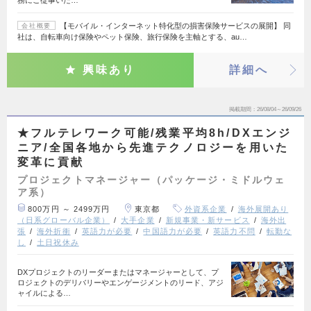
【モバイル・インターネット特化型の損害保険サービスの展開】 同
会社概要
社は、自転車向け保険やペット保険、旅行保険を主軸とする、au…
興味あり
詳細へ
掲載期間
26/08/04～26/09/26
★フルテレワーク可能/残業平均8h/DXエンジ
ニア/全国各地から先進テクノロジーを用いた
変革に貢献
プロジェクトマネージャー（パッケージ・ミドルウェ
ア系）
800万円 ～ 2499万円
東京都
外資系企業
海外展開あり
（日系グローバル企業）
大手企業
新規事業・新サービス
海外出
張
海外折衝
英語力が必要
中国語力が必要
英語力不問
転勤な
し
土日祝休み
DXプロジェクトのリーダーまたはマネージャーとして、プ
ロジェクトのデリバリーやエンゲージメントのリード、アジ
ャイルによる…