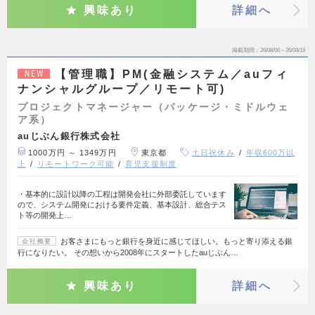
興味あり
詳細へ
掲載期間
26/08/06～26/08/19
【管理職】PM(金融システム／auフィ
NEW
ナンシャルグループ／リモート可)
プロジェクトマネージャー（パッケージ・ミドルウェ
ア系）
auじぶん銀行株式会社
1000万円 ～ 1349万円
東京都
土日祝休み
年収600万以
上
リモートワーク可能
育児支援制度
・基本的に設計以降の工程は開発会社に外部委託しています
ので、システム開発における要件定義、基本設計、総合テス
ト等の開発上…
お客さまにもっと銀行を身近に感じてほしい。もっと寄り添える銀
会社概要
行になりたい。 その想いから2008年にスタートしたauじぶん…
興味あり
詳細へ