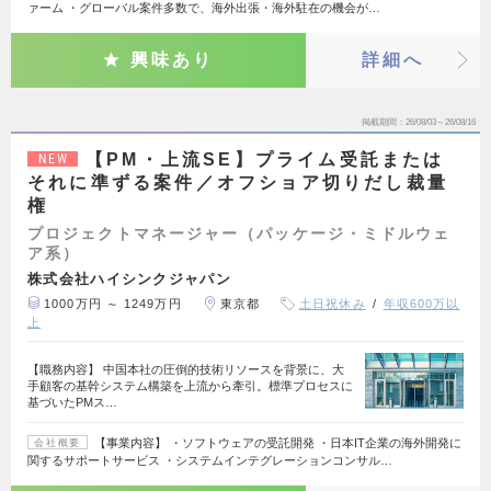
ァーム ・グローバル案件多数で、海外出張・海外駐在の機会が…
興味あり
詳細へ
掲載期間
26/08/03～26/08/16
【PM・上流SE】プライム受託または
NEW
それに準ずる案件／オフショア切りだし裁量
権
プロジェクトマネージャー（パッケージ・ミドルウェ
ア系）
株式会社ハイシンクジャパン
1000万円 ～ 1249万円
東京都
土日祝休み
年収600万以
上
【職務内容】 中国本社の圧倒的技術リソースを背景に、大
手顧客の基幹システム構築を上流から牽引。標準プロセスに
基づいたPMス…
【事業内容】 ・ソフトウェアの受託開発 ・日本IT企業の海外開発に
会社概要
関するサポートサービス ・システムインテグレーションコンサル…