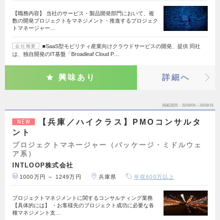
【職務内容】 当社のサービス・製品開発部門において、複
数の開発プロジェクトをマネジメント・推進するプロジェク
トマネージャー…
■SaaS型モビリティ産業向けクラウドサービスの開発、提供 同社
会社概要
は、独自開発のIT基盤「Broadleaf Cloud P…
興味あり
詳細へ
掲載期間
26/08/06～26/08/19
【兵庫／ハイクラス】PMOコンサルタ
NEW
ント
プロジェクトマネージャー（パッケージ・ミドルウェ
ア系）
INTLOOP株式会社
1000万円 ～ 1249万円
兵庫県
年収600万以上
プロジェクトマネジメントに関するコンサルティング業務
【具体的には】 ・お客様先のプロジェクト成功に必要な各
種マネジメント支…