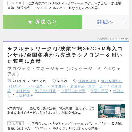
・世界有数のコンサルティングファーム のグループ会社 ・製造業、
会社概要
金融、流通小売、インフラ、ヘルスケア、ITなどあらゆる業界…
興味あり
詳細へ
掲載期間
26/08/04～26/09/26
★フルテレワーク可/残業平均8h/CRM導入コ
ンサル/全国各地から先進テクノロジーを用い
た変革に貢献
プロジェクトマネージャー（パッケージ・ミドルウェ
ア系）
800万円 ～ 2499万円
東京都
外資系企業
海外展開あり
（日系グローバル企業）
大手企業
新規事業・新サービス
海外出
張
海外折衝
英語力が必要
中国語力が必要
英語力不問
転勤な
し
土日祝休み
■業務内容 当社では要件定義・導入展開・運用保守まで
End to Endでサービスを提供します。M&I Divisio…
・世界有数のコンサルティングファーム のグループ会社 ・製造業、
会社概要
金融、流通小売、インフラ、ヘルスケア、ITなどあらゆる業界…