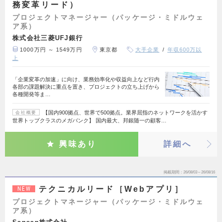
務変革リード）
プロジェクトマネージャー（パッケージ・ミドルウェ
ア系）
株式会社三菱UFJ銀行
1000万円 ～ 1549万円
東京都
大手企業
年収600万以
上
「企業変革の加速」に向け、業務効率化や収益向上など行内
各部の課題解決に重点を置き、プロジェクトの立ち上げから
各種開発等ま…
【国内900拠点、世界で500拠点。業界屈指のネットワークを活かす
会社概要
世界トップクラスのメガバンク】 国内最大、邦銀随一の顧客…
興味あり
詳細へ
掲載期間
26/08/03～26/08/16
テクニカルリード［Webアプリ］
NEW
プロジェクトマネージャー（パッケージ・ミドルウェ
ア系）
Sansan株式会社