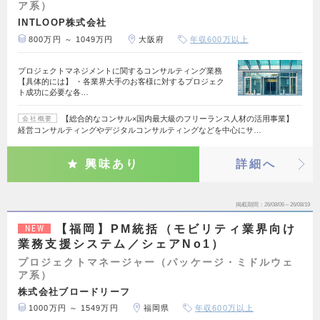
ア系）
INTLOOP株式会社
800万円 ～ 1049万円
大阪府
年収600万以上
プロジェクトマネジメントに関するコンサルティング業務
【具体的には】 ・各業界大手のお客様に対するプロジェク
ト成功に必要な各…
【総合的なコンサル×国内最大級のフリーランス人材の活用事業】
会社概要
経営コンサルティングやデジタルコンサルティングなどを中心にサ…
興味あり
詳細へ
掲載期間
26/08/06～26/08/19
【福岡】PM統括（モビリティ業界向け
NEW
業務支援システム／シェアNo1）
プロジェクトマネージャー（パッケージ・ミドルウェ
ア系）
株式会社ブロードリーフ
1000万円 ～ 1549万円
福岡県
年収600万以上