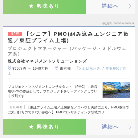
興味あり
詳細へ
掲載期間
26/08/03～26/08/16
【シニア】PMO(組み込みエンジニア歓
NEW
迎／東証プライム上場)
プロジェクトマネージャー（パッケージ・ミドルウェ
ア系）
株式会社マネジメントソリューションズ
950万円 ～ 1549万円
東京都
土日祝休み
年収600万以
上
プロジェクトマネジメントコンサルタント （PMC）：経営
層やPMの参謀として、プロジェクトをリーディングしてい
く役割です…
【東証プライム上場／圧倒的なノウハウと実績により、PMO市場で
会社概要
は太刀打ちのできない存在へ】 PMOコンサルティング領域のリ…
興味あり
詳細へ