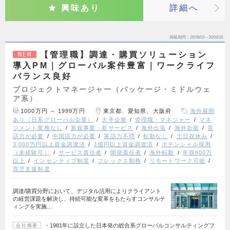
興味あり
詳細へ
掲載期間
26/08/03～26/08/16
【管理職】調達・購買ソリューション
NEW
導入PM｜グローバル案件豊富｜ワークライフ
バランス良好
プロジェクトマネージャー（パッケージ・ミドルウェ
ア系）
1000万円 ～ 1999万円
東京都、愛知県、大阪府
海外展開
あり（日系グローバル企業）
大手企業
管理職・マネジャー
マネ
ジメント業務なし
新規事業・新サービス
海外出張
海外折衝
英
語力が必要
中国語力が必要
英語力不問
転勤なし
土日祝休み
3,000万円以上資金調達済
1億円以上資金調達済
ポテンシャル採用
（未経験可）
サービス責任者
開発責任者
海外転勤
年収600万
以上
インセンティブ制度
フレックス勤務
リモートワーク可能
育児支援制度
調達/購買分野において、デジタル活用によりクライアント
の経営課題を解決し、持続可能な変革をもたらすコンサルテ
ィングを実施…
・1981年に設立した日本発の総合系グローバルコンサルティングフ
会社概要