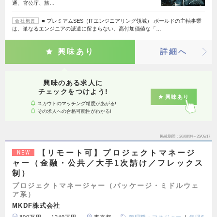
通、官公庁、旅…
■ プレミアムSES（ITエンジニアリング領域） ボールドの主軸事業
会社概要
は、単なるエンジニアの派遣に留まらない、高付加価値な「…
興味あり
詳細へ
興味のある求人に
チェックをつけよう!
興味あり
スカウトのマッチング精度があがる!
その求人への合格可能性がわかる!
掲載期間
26/08/04～26/08/17
【リモート可】プロジェクトマネージ
NEW
ャー（金融・公共／大手1次請け／フレックス
制）
プロジェクトマネージャー（パッケージ・ミドルウェ
ア系）
MKDF株式会社