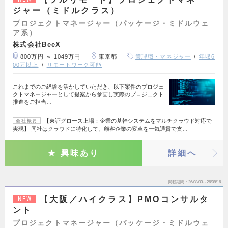
ジャー（ミドルクラス）
プロジェクトマネージャー（パッケージ・ミドルウェ
ア系）
株式会社BeeX
800万円 ～ 1049万円
東京都
管理職・マネジャー
年収6
00万以上
リモートワーク可能
これまでのご経験を活かしていただき、以下案件のプロジェ
クトマネージャーとして提案から参画し実際のプロジェクト
推進をご担当…
【東証グロース上場：企業の基幹システムをマルチクラウド対応で
会社概要
実現】 同社はクラウドに特化して、顧客企業の変革を一気通貫で支…
興味あり
詳細へ
掲載期間
26/08/03～26/08/16
【大阪／ハイクラス】PMOコンサルタ
NEW
ント
プロジェクトマネージャー（パッケージ・ミドルウェ