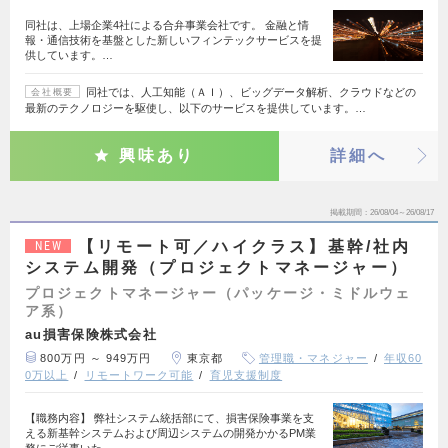
同社は、上場企業4社による合弁事業会社です。 金融と情
報・通信技術を基盤とした新しいフィンテックサービスを提
供しています。…
同社では、人工知能（ＡＩ）、ビッグデータ解析、クラウドなどの
会社概要
最新のテクノロジーを駆使し、以下のサービスを提供しています。…
興味あり
詳細へ
掲載期間
26/08/04～26/08/17
【リモート可／ハイクラス】基幹/社内
NEW
システム開発（プロジェクトマネージャー）
プロジェクトマネージャー（パッケージ・ミドルウェ
ア系）
au損害保険株式会社
800万円 ～ 949万円
東京都
管理職・マネジャー
年収60
0万以上
リモートワーク可能
育児支援制度
【職務内容】 弊社システム統括部にて、損害保険事業を支
える新基幹システムおよび周辺システムの開発かかるPM業
務にご従事いた…