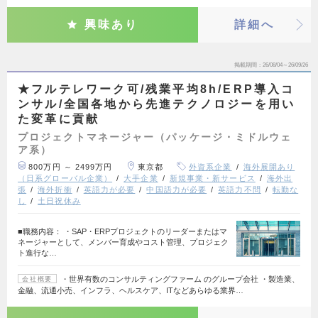
興味あり
詳細へ
掲載期間
26/08/04～26/09/26
★フルテレワーク可/残業平均8h/ERP導入コ
ンサル/全国各地から先進テクノロジーを用い
た変革に貢献
プロジェクトマネージャー（パッケージ・ミドルウェ
ア系）
800万円 ～ 2499万円
東京都
外資系企業
海外展開あり
（日系グローバル企業）
大手企業
新規事業・新サービス
海外出
張
海外折衝
英語力が必要
中国語力が必要
英語力不問
転勤な
し
土日祝休み
■職務内容： ・SAP・ERPプロジェクトのリーダーまたはマ
ネージャーとして、メンバー育成やコスト管理、プロジェク
ト進行な…
・世界有数のコンサルティングファーム のグループ会社 ・製造業、
会社概要
金融、流通小売、インフラ、ヘルスケア、ITなどあらゆる業界…