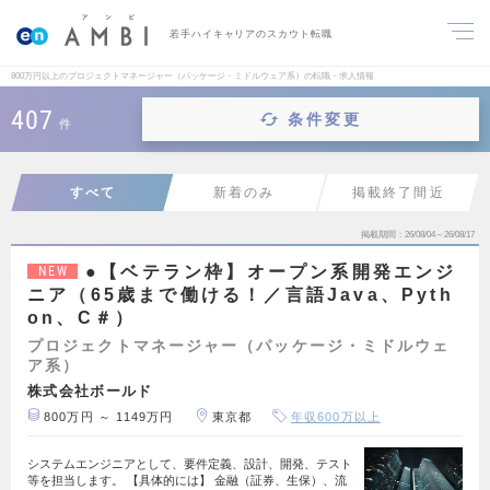
若手ハイキャリアのスカウト転職
800万円以上のプロジェクトマネージャー（パッケージ・ミドルウェア系）の転職・求人情報
407
条件変更
件
すべて
新着のみ
掲載終了間近
掲載期間
26/08/04～26/08/17
●【ベテラン枠】オープン系開発エンジ
NEW
ニア（65歳まで働ける！／言語Java、Pyth
on、C＃）
プロジェクトマネージャー（パッケージ・ミドルウェ
ア系）
株式会社ボールド
800万円 ～ 1149万円
東京都
年収600万以上
システムエンジニアとして、要件定義、設計、開発、テスト
等を担当します。 【具体的には】 金融（証券、生保）、流