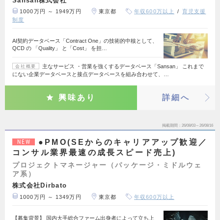
1000万円 ～ 1949万円
東京都
年収600万以上
育児支援
制度
AI契約データベース「Contract One」の技術的中核として、
QCD の 「Quality」 と「Cost」 を担…
主なサービス ・営業を強くするデータベース「Sansan」 これまで
会社概要
にない企業データベースと接点データベースを組み合わせて、…
興味あり
詳細へ
掲載期間
26/08/03～26/08/16
●PMO(SEからのキャリアアップ歓迎／
NEW
コンサル業界最速の成長スピード売上)
プロジェクトマネージャー（パッケージ・ミドルウェ
ア系）
株式会社Dirbato
1000万円 ～ 1349万円
東京都
年収600万以上
【募集背景】 国内大手総合ファーム出身者によって立ち上