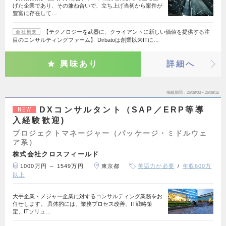
げた企業であり、その兼ね合いで、立ち上げ当初から案件が
豊富に存在して…
【テクノロジーを武器に、クライアントに新しい価値を提供する注
会社概要
目のコンサルティングファーム】 Dirbatoは創業以来ITに…
興味あり
詳細へ
掲載期間
26/08/03～26/08/16
DXコンサルタント（SAP／ERP等導
NEW
入経験歓迎)
プロジェクトマネージャー（パッケージ・ミドルウェ
ア系）
株式会社クロスフィールド
1000万円 ～ 1549万円
東京都
英語力が必要
年収600万
以上
大手企業・メジャー企業に対するコンサルティング業務をお
任せします。 具体的には、業務プロセス改善、IT戦略策
定、ITソリュ…