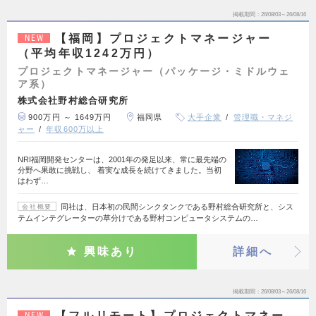
掲載期間
26/08/03～26/08/16
【福岡】プロジェクトマネージャー
NEW
（平均年収1242万円）
プロジェクトマネージャー（パッケージ・ミドルウェ
ア系）
株式会社野村総合研究所
900万円 ～ 1649万円
福岡県
大手企業
管理職・マネジ
ャー
年収600万以上
NRI福岡開発センターは、2001年の発足以来、常に最先端の
分野へ果敢に挑戦し、 着実な成長を続けてきました。当初
はわず…
同社は、日本初の民間シンクタンクである野村総合研究所と、シス
会社概要
テムインテグレーターの草分けである野村コンピュータシステムの…
興味あり
詳細へ
掲載期間
26/08/03～26/08/16
【フルリモート】プロジェクトマネー
NEW