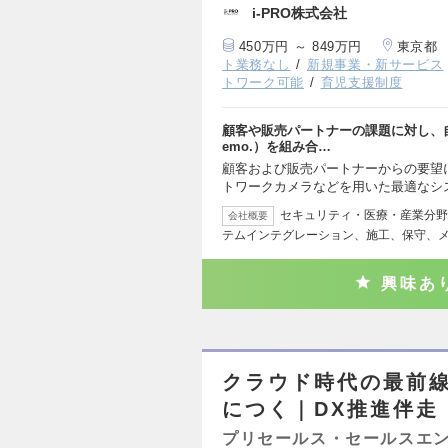
i-PRO株式会社
450万円 ～ 849万円
東京都
ト業務なし
新規事業・新サービス
トワーク可能
育児支援制度
顧客や販売パートナーの課題に対し、自社
emo.）を組み合…
顧客および販売パートナーからの要望
トワークカメラなどを用いた最適なシ
セキュリティ・医療・産業分野
会社概要
テムインテグレーション、施工、保守、
興味あ
クラウド時代の最前線
につく｜DX推進伴走
プリセールス・セールスエ