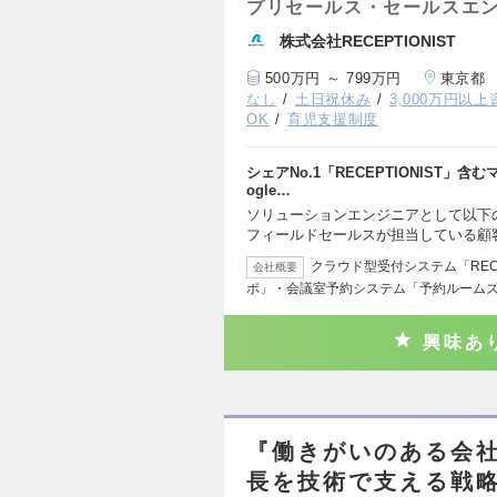
プリセールス・セールスエ
株式会社RECEPTIONIST
500万円 ～ 799万円
東京都
なし
土日祝休み
3,000万円以
OK
育児支援制度
シェアNo.1「RECEPTIONIST」
ogle…
ソリューションエンジニアとして以下
フィールドセールスが担当している顧
クラウド型受付システム「RECE
会社概要
ポ」・会議室予約システム「予約ルーム
興味あ
『働きがいのある会
長を技術で支える戦