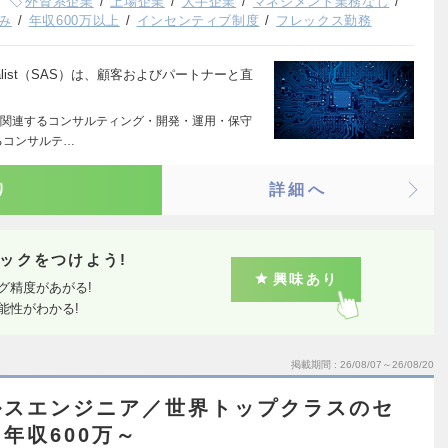
外資系企業
上場企業
大手企業
マネジメント業務なし
み
年収600万以上
インセンティブ制度
フレックス勤務
pecialist（SAS）は、顧客およびパートナーと直
関連するコンサルティング・開発・運用・保守
るコンサルテ…
り
詳細へ
ックをつけよう!
興味あり
グ精度があがる!
能性がわかる!
掲載期間
26/08/07～26/08/20
ルスエンジニア／世界トップクラスのセ
年収600万～