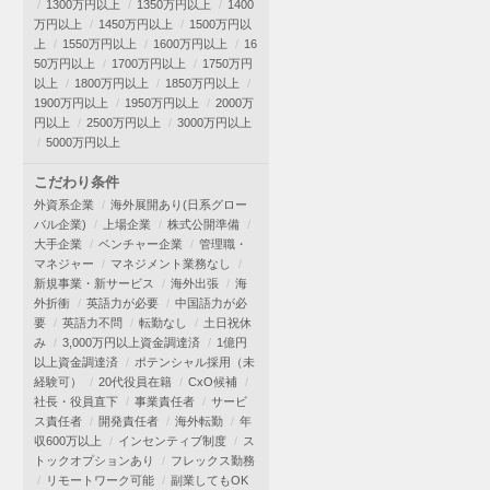
1300万円以上
1350万円以上
1400
万円以上
1450万円以上
1500万円以
上
1550万円以上
1600万円以上
16
50万円以上
1700万円以上
1750万円
以上
1800万円以上
1850万円以上
1900万円以上
1950万円以上
2000万
円以上
2500万円以上
3000万円以上
5000万円以上
こだわり条件
外資系企業
海外展開あり(日系グロー
バル企業)
上場企業
株式公開準備
大手企業
ベンチャー企業
管理職・
マネジャー
マネジメント業務なし
新規事業・新サービス
海外出張
海
外折衝
英語力が必要
中国語力が必
要
英語力不問
転勤なし
土日祝休
み
3,000万円以上資金調達済
1億円
以上資金調達済
ポテンシャル採用（未
経験可）
20代役員在籍
CxO候補
社長・役員直下
事業責任者
サービ
ス責任者
開発責任者
海外転勤
年
収600万以上
インセンティブ制度
ス
トックオプションあり
フレックス勤務
リモートワーク可能
副業してもOK