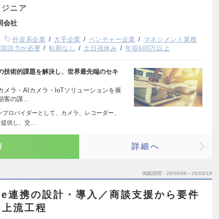
ンジニア
合同会社
外資系企業
大手企業
ベンチャー企業
マネジメント業務
中国語力が必要
転勤なし
土日祝休み
年収600万以上
の技術的課題を解決し、世界最先端のセキ
メラ・AIカメラ・IoTソリューションを展
顧客の課…
ョンプロバイダーとして、カメラ、レコーダー、
を提供し、交…
り
詳細へ
掲載期間
26/08/06～26/08/19
ogle連携の設計・導入／商談支援から要件
う上流工程