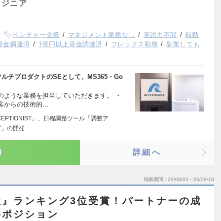
ンジニア
ベンチャー企業
マネジメント業務なし
英語力不問
転勤
上資金調達済
1億円以上資金調達済
フレックス勤務
副業しても
含むマルチプロダクトのSEとして、MS365・Go
のような業務を担当していただきます。 ・
客からの技術的…
PTIONIST」、日程調整ツール「調整ア
ズ」の開発…
り
詳細へ
掲載期間
26/08/05～26/08/18
社』ランキング3位受賞！パートナーの成
略ポジション