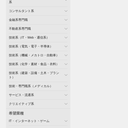
系
コンサルタント系
金融系専門職
不動産系専門職
技術系（IT・Web・通信系）
技術系（電気・電子・半導体）
技術系（機械・メカトロ・自動車）
技術系（化学・素材・食品・衣料）
技術系（建築・設備・土木・プラン
ト）
技術・専門職系（メディカル）
サービス・流通系
クリエイティブ系
希望業種
IT・インターネット・ゲーム