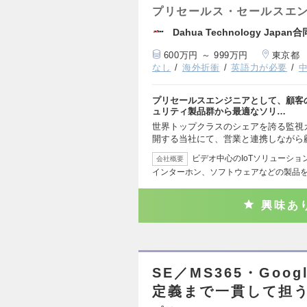
プリセールス・セールスエ
Dahua Technology Japan
600万円 ～ 999万円
東京都
なし
海外折衝
英語力が必要
プリセールスエンジニアとして、顧客
ュリティ製品群から最適なソリ…
世界トップクラスのシェアを誇る監視カ
開する当社にて、営業と連携しながら
ビデオ中心のIoTソリューシ
会社概要
インターホン、ソフトウェアなどの製品
興味あ
SE／MS365・Go
定義まで一貫して担