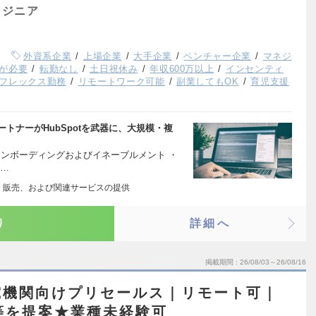
ンジニア
外資系企業
上場企業
大手企業
ベンチャー企業
マネジ
が必要
転勤なし
土日祝休み
年収600万以上
インセンティ
フレックス勤務
リモートワーク可能
副業してもOK
育児支援
ートナーがHubSpotを武器に、大規模・複
的オンボーディングおよびイネーブルメント ・
日…
、販売、および関連サービスの提供
り
詳細へ
掲載期間
26/08/03～26/08/16
究機関向けプリセールス｜リモート可｜
等を提案★業種未経験可