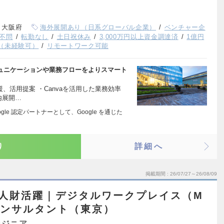
、大阪府
海外展開あり（日系グローバル企業）
ベンチャー企
不問
転勤なし
土日祝休み
3,000万円以上資金調達済
1億円
（未経験可）
リモートワーク可能
ミュニケーションや業務フローをよりスマート
援、活用提案 ・Canvaを活用した業務効率
内展開…
le 認定パートナーとして、Google を通じた
り
詳細へ
掲載期間
26/07/27～26/08/09
ル人財活躍｜デジタルワークプレイス（M
コンサルタント（東京）
ンジニア