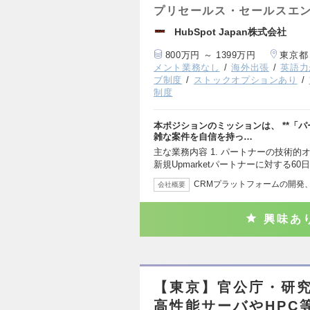
プリセールス・セールスエ
HubSpot Japan株式会社
800万円 ～ 1399万円
東京都
メント業務なし
海外出張
英語力
ブ制度
ストックオプションあり
制度
本ポジションのミッションは、 **「パ
雑な案件を自信を持っ…
主な業務内容 1. パートナーの技術
新規Upmarketパートナーに対する60
CRMプラットフォームの開発
会社概要
興味あ
【東京】官公庁・研
高性能サーバやHPC