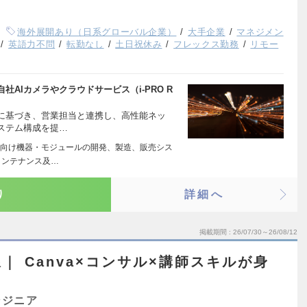
海外展開あり（日系グローバル企業）
大手企業
マネジメン
英語力不問
転勤なし
土日祝休み
フレックス勤務
リモー
AIカメラやクラウドサービス（i-PRO R
に基づき、営業担当と連携し、高性能ネッ
ステム構成を提…
向け機器・モジュールの開発、製造、販売シス
メンテナンス及…
り
詳細へ
掲載期間
26/07/30～26/08/12
｜ Canva×コンサル×講師スキルが身
ンジニア