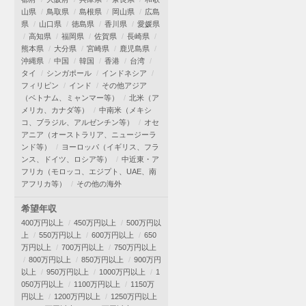
山県
鳥取県
島根県
岡山県
広島
県
山口県
徳島県
香川県
愛媛県
高知県
福岡県
佐賀県
長崎県
熊本県
大分県
宮崎県
鹿児島県
沖縄県
中国
韓国
香港
台湾
タイ
シンガポール
インドネシア
フィリピン
インド
その他アジア
（ベトナム、ミャンマー等）
北米（ア
メリカ、カナダ等）
中南米（メキシ
コ、ブラジル、アルゼンチン等）
オセ
アニア（オーストラリア、ニュージーラ
ンド等）
ヨーロッパ（イギリス、フラ
ンス、ドイツ、ロシア等）
中近東・ア
フリカ（モロッコ、エジプト、UAE、南
アフリカ等）
その他の海外
希望年収
400万円以上
450万円以上
500万円以
上
550万円以上
600万円以上
650
万円以上
700万円以上
750万円以上
800万円以上
850万円以上
900万円
以上
950万円以上
1000万円以上
1
050万円以上
1100万円以上
1150万
円以上
1200万円以上
1250万円以上