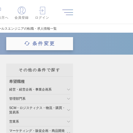
の方へ
会員登録
ログイン
ールスエンジニアの転職・求人情報一覧
条件変更
その他の条件で探す
希望職種
経営・経営企画・事業企画系
管理部門系
SCM・ロジスティクス・物流・購買・
貿易系
営業系
マーケティング・販促企画・商品開発