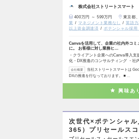
株式会社ストリートスマート
400万円 ～ 599万円
東京都
業
マネジメント業務なし
英語力
以上資金調達済
ポテンシャル採用
Canvaを活用して、企業の社内外コ
に。 お客様に対し業務ヒ…
・クライアント企業へのCanva導入支
化・DX推進のコンサルティング ・社
当社ストリートスマートは Goog
会社概要
DXの推進を行なっております。 ■ …
興味あ
次世代×ポテンシャ
365）プリセールス
プリセールス・セールスエ