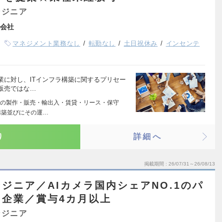
ンジニア
会社
マネジメント業務なし
転勤なし
土日祝休み
インセンテ
業に対し、ITインフラ構築に関するプリセー
販売ではな…
の製作・販売・輸出入・賃貸・リース・保守
構築並びにその運…
り
詳細へ
掲載期間
26/07/31～26/08/13
ジニア／AIカメラ国内シェアNO.1のパ
企業／賞与4カ月以上
ンジニア