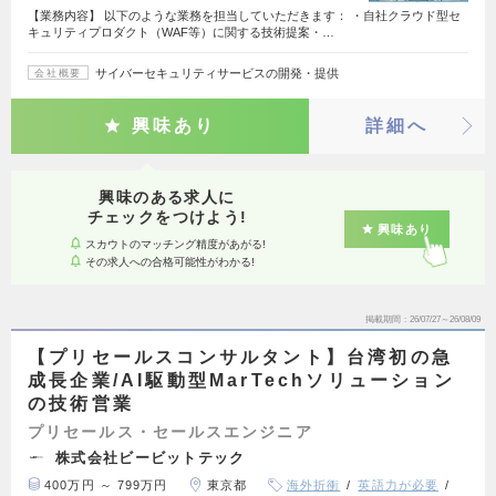
【業務内容】 以下のような業務を担当していただきます： ・自社クラウド型セ
キュリティプロダクト（WAF等）に関する技術提案・…
サイバーセキュリティサービスの開発・提供
会社概要
興味あり
詳細へ
興味のある求人に
チェックをつけよう!
興味あり
スカウトのマッチング精度があがる!
その求人への合格可能性がわかる!
掲載期間
26/07/27～26/08/09
【プリセールスコンサルタント】台湾初の急
成長企業/AI駆動型MarTechソリューション
の技術営業
プリセールス・セールスエンジニア
株式会社ビービットテック
400万円 ～ 799万円
東京都
海外折衝
英語力が必要