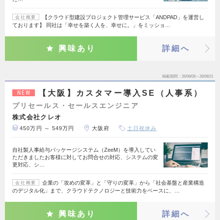
【クラウド型建設プロジェクト管理サービス「ANDPAD」を運営し
会社概要
ております】 同社は「幸せを築く人を、幸せに。」をミッショ…
興味あり
詳細へ
掲載期間
26/08/08～26/08/21
【大阪】カスタマー導入SE（人事系）
NEW
プリセールス・セールスエンジニア
株式会社クレオ
450万円 ～ 549万円
大阪府
土日祝休み
自社製人事給与パッケージシステム（ZeeM）を導入してい
ただきましたお客様に対してお問合せの対応、システムの変
更対応、シ…
企業の「攻めの変革」と「守りの変革」から「社会基盤と産業構造
会社概要
のデジタル化」まで、クラウドテクノロジーと技術力をベースに、…
興味あり
詳細へ