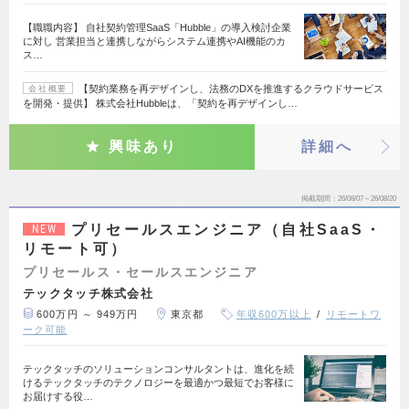
【職職内容】 自社契約管理SaaS「Hubble」の導入検討企業
に対し 営業担当と連携しながらシステム連携やAI機能のカ
ス…
【契約業務を再デザインし、法務のDXを推進するクラウドサービス
会社概要
を開発・提供】 株式会社Hubbleは、「契約を再デザインし…
興味あり
詳細へ
掲載期間
26/08/07～26/08/20
プリセールスエンジニア（自社SaaS・
NEW
リモート可）
プリセールス・セールスエンジニア
テックタッチ株式会社
600万円 ～ 949万円
東京都
年収600万以上
リモートワ
ーク可能
テックタッチのソリューションコンサルタントは、進化を続
けるテックタッチのテクノロジーを最適かつ最短でお客様に
お届けする役…