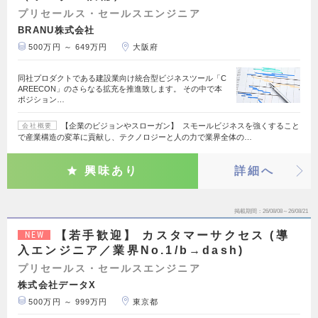
プリセールス・セールスエンジニア
BRANU株式会社
500万円 ～ 649万円
大阪府
同社プロダクトである建設業向け統合型ビジネスツール「C
AREECON」のさらなる拡充を推進致します。 その中で本
ポジション…
【企業のビジョンやスローガン】 スモールビジネスを強くすること
会社概要
で産業構造の変革に貢献し、テクノロジーと人の力で業界全体の…
興味あり
詳細へ
掲載期間
26/08/08～26/08/21
【若手歓迎】 カスタマーサクセス (導
NEW
入エンジニア／業界No.1/b→dash)
プリセールス・セールスエンジニア
株式会社データX
500万円 ～ 999万円
東京都