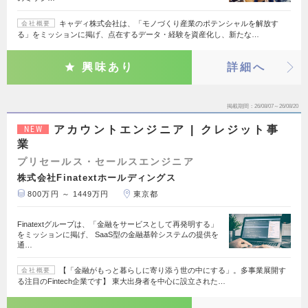
キャディ株式会社は、「モノづくり産業のポテンシャルを解放す
会社概要
る」をミッションに掲げ、点在するデータ・経験を資産化し、新たな…
興味あり
詳細へ
掲載期間
26/08/07～26/08/20
アカウントエンジニア | クレジット事
NEW
業
プリセールス・セールスエンジニア
株式会社Finatextホールディングス
800万円 ～ 1449万円
東京都
Finatextグループは、「金融をサービスとして再発明する」
をミッションに掲げ、 SaaS型の金融基幹システムの提供を
通…
【「金融がもっと暮らしに寄り添う世の中にする」。多事業展開す
会社概要
る注目のFintech企業です】 東大出身者を中心に設立された…