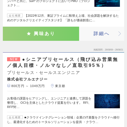
ンバーと共に、Sun* のプロジェクトにおいてPMO（プロジ
ェクト…
【2022年12月、東証プライムに鞍替え上場、社会課題を解決するた
会社概要
めのデジタルクリエイティブスタジオ】 「誰もが価値創造に…
興味あり
詳細へ
掲載期間
26/08/08～26/08/21
●シニアプリセールス（飛び込み営業無
NEW
／個人目標・ノルマなし／直取引95％）
プリセールス・セールスエンジニア
株式会社フルエナジー
800万円 ～ 1049万円
東京都
お客様の課題をヒアリングし、エンジニアと連携して課題を
整理し、 OCIを主体としたクラウド提案を行います。 RFI、
RFP対…
■クラウドインテグレーション領域：企業のIT基盤をクラウドへ移行
会社概要
し、最適化するためのトータルソリューションを提供 ・クラウ…