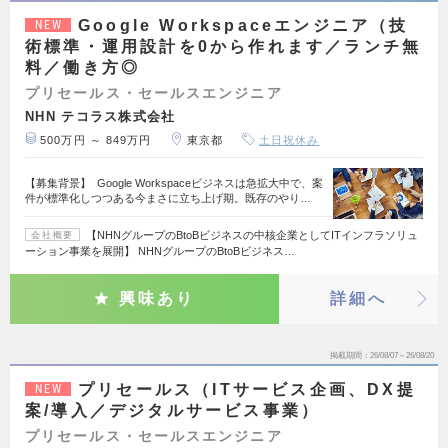
Google Workspaceエンジニア（技
NEW
術標準・運用設計を0から作れます／ランチ無
料／働き方◎
プリセールス・セールスエンジニア
NHN テコラス株式会社
500万円 ～ 849万円
東京都
土日祝休み
【募集背景】 Google Workspaceビジネスは急拡大中で、案
件が標準化しつつある今まさに立ち上げ期。既存のやり…
【NHNグループのBtoBビジネスの中核企業としてITインフラソリュ
会社概要
ーション事業を展開】 NHNグループのBtoBビジネス…
興味あり
詳細へ
掲載期間
26/08/07～26/08/20
プリセールス（ITサービス企画、DX提
NEW
案/導入／デジタルサービス事業）
プリセールス・セールスエンジニア