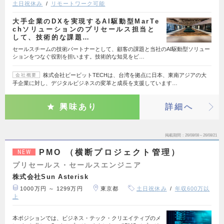
土日祝休み
リモートワーク可能
大手企業のDXを実現するAI駆動型MarTe
chソリューションのプリセールス担当と
して、技術的な課題…
セールスチームの技術パートナーとして、顧客の課題と当社のAI駆動型ソリュー
ションをつなぐ役割を担います。技術的な知見をビ…
株式会社ビービットTECHは、台湾を拠点に日本、東南アジアの大
会社概要
手企業に対し、デジタルビジネスの変革と成長を支援しています…
興味あり
詳細へ
掲載期間
26/08/08～26/08/21
PMO （横断プロジェクト管理）
NEW
プリセールス・セールスエンジニア
株式会社Sun Asterisk
1000万円 ～ 1299万円
東京都
土日祝休み
年収600万以
上
本ポジションでは、ビジネス・テック・クリエイティブのメ