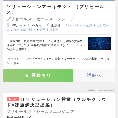
ソリューションアーキテクト （プリセール
ス）
プリセールス・セールスエンジニア
800万円 ～ 1399万円
東京都
ベンチャー企業
土日祝休
み
年収600万以上
育児支援制度
・顧客対応・提案業務 営業チームと連携した顧客の技術的
課題のヒアリング 顧客の課題に対する最適なソリューショ
ン提案 技術検証(…
・広告プラットフォーム事業 ・マーケティングSaaS事業 ・デジタ
会社概要
ルPR事業
興味あり
詳細へ
掲載期間
26/08/07～26/08/20
ITソリューション営業（マルチクラウ
NEW
ド×課題解決型提案）
プリセールス・セールスエンジニア
株式会社BeeX