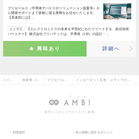
プリセールス（半導体デバイスやソリューション提案等）か
ら開発サポートまで多岐に渡る業務をお任せいたします。
【具体的には】…
【エレクトロニクスの未来を半世紀にわたりリードする、総合技術
会社概要
パートナー】 株式会社プリバテックは、半導体（LSI）の設計・…
興味あり
詳細へ
ハイク
技術系（I
プリセール
インターネット広告・メディアのプ
ラス求
T・Web・
ス・セールス
リセールス・セールスエンジニアの
人TOP
通信系）
エンジニア
転職・求人情報一覧
若手ハイキャリアのスカウト転職
利用規約
求人情報に関するポリシー