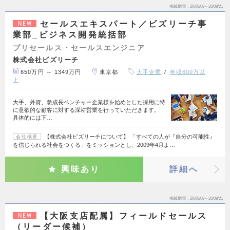
掲載期間
26/08/08～26/08/21
セールスエキスパート／ビズリーチ事
NEW
業部_ビジネス開発統括部
プリセールス・セールスエンジニア
株式会社ビズリーチ
650万円 ～ 1349万円
東京都
大手企業
年収600万以
上
大手、外資、急成長ベンチャー企業様を始めとした採用に特
に意欲的な顧客に対する深耕営業を行っていただきます。
具体的には下…
【株式会社ビズリーチについて】 「すべての人が『自分の可能性』
会社概要
を信じられる社会をつくる」をミッションとし、2009年4月よ…
興味あり
詳細へ
掲載期間
26/08/08～26/08/21
【大阪支店配属】フィールドセールス
NEW
（リーダー候補）