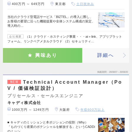
400万円 ～ 649万円
東京都
土日祝休み
当社のクラウド型電話サービス「BIZTEL」の導入に際し、
お客様の要望に沿った機能提案や全体システム構成の策定、
導入時の…
（1）クラウド・ホスティング事業・・・at＋link、アプリプラット
会社概要
フォーム、リンクベアメタルクラウド （2）セキュリティ…
興味あり
詳細へ
掲載期間
26/08/07～26/08/20
Technical Account Manager（Po
NEW
V / 価値検証設計）
プリセールス・セールスエンジニア
キャディ株式会社
1000万円 ～ 1249万円
大阪府
年収600万以上
■ キャディのミッションと本ポジションの役割（Why）
「ものづくり産業のポテンシャルを解放する」というCADDi
のミッシ…