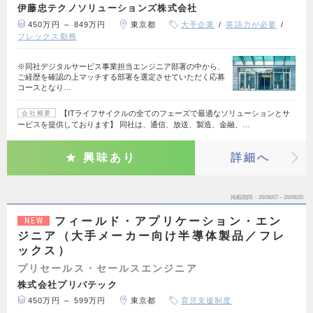
伊藤忠テクノソリューションズ株式会社
450万円 ～ 849万円
東京都
大手企業
英語力が必要
フレックス勤務
※同社デジタルサービス事業担当エンジニア部署の中から、
ご経歴を確認の上マッチする部署を選定させていただく応募
コースとなり…
【ITライフサイクルの全てのフェーズで最適なソリューションとサ
会社概要
ービスを提供しております】 同社は、通信、放送、製造、金融、…
興味あり
詳細へ
掲載期間
26/08/07～26/08/20
フィールド・アプリケーション・エン
NEW
ジニア（大手メーカー向け半導体製品／フレ
ックス）
プリセールス・セールスエンジニア
株式会社プリバテック
450万円 ～ 599万円
東京都
育児支援制度