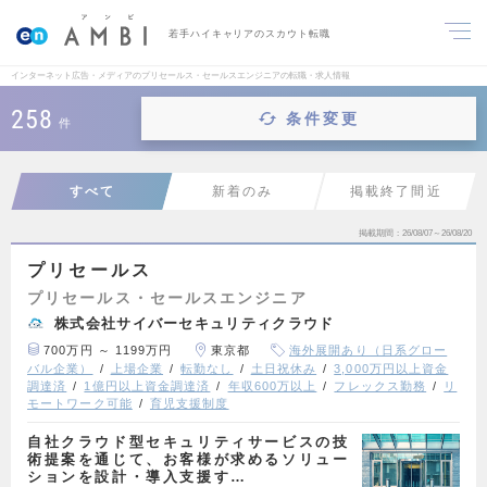
若手ハイキャリアのスカウト転職
インターネット広告・メディアのプリセールス・セールスエンジニアの転職・求人情報
258
条件変更
件
すべて
新着のみ
掲載終了間近
掲載期間
26/08/07～26/08/20
プリセールス
プリセールス・セールスエンジニア
株式会社サイバーセキュリティクラウド
700万円 ～ 1199万円
東京都
海外展開あり（日系グロー
バル企業）
上場企業
転勤なし
土日祝休み
3,000万円以上資金
調達済
1億円以上資金調達済
年収600万以上
フレックス勤務
リ
モートワーク可能
育児支援制度
自社クラウド型セキュリティサービスの技
術提案を通じて、お客様が求めるソリュー
ションを設計・導入支援す…