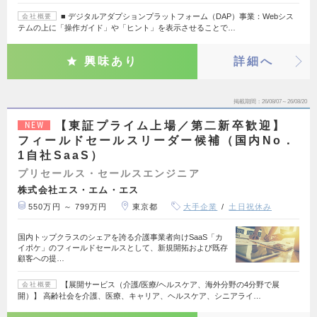
■ デジタルアダプションプラットフォーム（DAP）事業：Webシス
会社概要
テムの上に「操作ガイド」や「ヒント」を表示させることで…
興味あり
詳細へ
掲載期間
26/08/07～26/08/20
【東証プライム上場／第二新卒歓迎】
NEW
フィールドセールスリーダー候補（国内No．
1自社SaaS）
プリセールス・セールスエンジニア
株式会社エス・エム・エス
550万円 ～ 799万円
東京都
大手企業
土日祝休み
国内トップクラスのシェアを誇る介護事業者向けSaaS「カ
イポケ」のフィールドセールスとして、新規開拓および既存
顧客への提…
【展開サービス（介護/医療/ヘルスケア、海外分野の4分野で展
会社概要
開）】 高齢社会を介護、医療、キャリア、ヘルスケア、シニアライ…