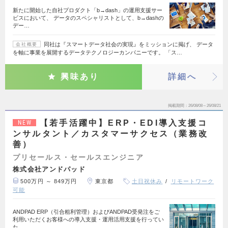
新たに開始した自社プロダクト「b→dash」の運用支援サー
ビスにおいて、 データのスペシャリストとして、b→dashの
デー…
同社は『スマートデータ社会の実現』をミッションに掲げ、 データ
会社概要
を軸に事業を展開するデータテクノロジーカンパニーです。 「ス…
興味あり
詳細へ
掲載期間
26/08/08～26/08/21
【若手活躍中】ERP・EDI導入支援コ
NEW
ンサルタント／カスタマーサクセス（業務改
善）
プリセールス・セールスエンジニア
株式会社アンドパッド
500万円 ～ 849万円
東京都
土日祝休み
リモートワーク
可能
ANDPAD ERP（引合粗利管理）およびANDPAD受発注をご
利用いただくお客様への導入支援・運用活用支援を行ってい
た…