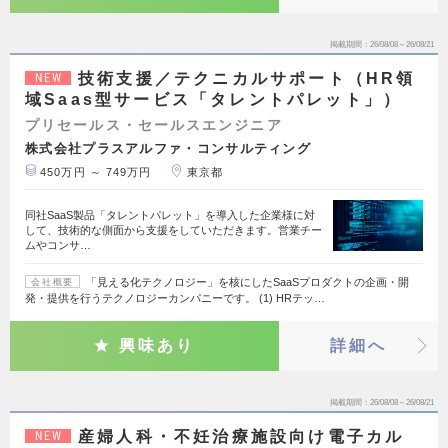
掲載期間
26/08/08～26/08/21
技術支援／テクニカルサポート（HR領
NEW
域Saas型サービス「タレントパレット」）
プリセールス・セールスエンジニア
株式会社プラスアルファ・コンサルティング
450万円 ～ 749万円
東京都
同社SaaS製品「タレントパレット」を導入した企業様に対
して、技術的な側面から支援をしていただきます。営業チー
ムやコンサ…
「見える化テクノロジー」を核にしたSaaSプロダクトの企画・開
会社概要
発・提供を行うテクノロジーカンパニーです。 (1) HRテッ…
興味あり
詳細へ
掲載期間
26/08/08～26/08/21
産婦人科・不妊治療施設向け電子カル
NEW