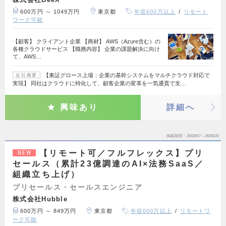
600万円 ～ 1049万円
東京都
年収600万以上
リモート
ワーク可能
【顧客】 クライアント企業 【商材】 AWS（Azure含む）の
各種クラウドサービス 【職務内容】 企業の課題解決に向け
て、AWS…
【東証グロース上場：企業の基幹システムをマルチクラウド対応で
会社概要
実現】 同社はクラウドに特化して、顧客企業の変革を一気通貫で支…
興味あり
詳細へ
掲載期間
26/08/07～26/08/20
【リモート可／フルフレックス】プリ
NEW
セールス（累計23億調達のAI×法務SaaS／
組織立ち上げ）
プリセールス・セールスエンジニア
株式会社Hubble
600万円 ～ 849万円
東京都
年収600万以上
リモートワ
ーク可能