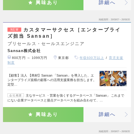
興味あり
詳細へ
掲載期間
26/08/07～26/08/20
カスタマーサクセス［エンタープライ
NEW
ズ担当 Sansan］
プリセールス・セールスエンジニア
Sansan株式会社
800万円 ～ 1099万円
東京都
年収600万以上
育児支援
制度
【顧客】法人 【商材】Sansan 「Sansan」を導入した、エ
ンタープライズ規模の顧客への活用支援業務を担当します。
定型…
主なサービス ・営業を強くするデータベース「Sansan」 これまで
会社概要
にない企業データベースと接点データベースを組み合わせて、…
興味あり
詳細へ
掲載期間
26/08/07～26/08/20