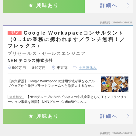
興味あり
詳細へ
掲載期間
26/08/07～26/08/20
Google Workspaceコンサルタント
NEW
（0→1の業務に携われます／ランチ無料！／
フレックス）
プリセールス・セールスエンジニア
NHN テコラス株式会社
500万円 ～ 849万円
東京都
土日祝休み
【募集背景】 Google Workspace の活用領域が単なるグルー
プウェアから業務プラットフォームへと急拡大するなか…
【NHNグループのBtoBビジネスの中核企業としてITインフラソリュ
会社概要
ーション事業を展開】 NHNグループのBtoBビジネス…
興味あり
詳細へ
掲載期間
26/08/07～26/08/20