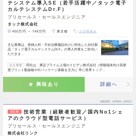
テシステム導入SE（若手活躍中／タック電子
カルテシステムDr.F）
プリセールス・セールスエンジニア
タック株式会社
450万円 ～ 749万円
東京都
土日祝休み
主な業務は、産婦人科・不妊治療施設向けに特化した自社製
品『タック電子カルテシステムDr.F』の導入作業をご担当い
ただきま…
同社は、東証プライム上場のイビデン株式会社（情報端末向け高密
会社概要
度プリント配線板やICパッケージ基板を主力に 常に世界トップ…
興味あり
詳細へ
掲載期間
26/08/08～26/08/21
技術営業（経験者歓迎／国内No1シェ
NEW
アのクラウド型電話サービス）
プリセールス・セールスエンジニア
株式会社リンク