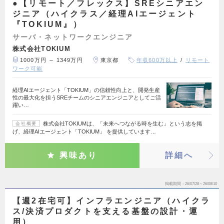
●【リモート／フレックス】SREシニアエン
ジニア（ハイクラス／経理AIエージェント
『TOKIUM』）
サーバ・ネットワークエンジニア
株式会社TOKIUM
1000万円 ～ 1349万円
東京都
年収600万以上
リモート
ワーク可能
経理AIエージェント「TOKIUM」の信頼性向上と、開発生産
性の最大化を担うSREチームのシニアエンジニアとしてご活
躍い…
株式会社TOKIUMは、「未来へつながる時を生む」という志を掲
会社概要
げ、経理AIエージェント「TOKIUM」 を提供しています…
興味あり
詳細へ
掲載期間
26/07/28～26/08/10
【週2在宅可】インフラエンジニア（ハイクラ
ス/決済プロダクトを支える基盤の設計・運
用）