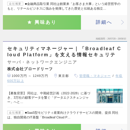
■金融商品取引業 同社は創業来「お客さま大事」という経営哲学の
会社概要
もと、リテールビジネスに強みを発揮してきた歴史と伝統ある独立…
興味あり
詳細へ
掲載期間
26/07/28～26/08/10
セキュリティマネージャー｜「Broadleaf C
loud Platform」を支える情報セキュリテ
サーバ・ネットワークエンジニア
株式会社ブロードリーフ
1000万円 ～ 1249万円
東京都
管理職・マネジャー
年収
600万以上
【募集背景】 同社は、中期経営計画（2022-2028）に基づ
き、3万社の顧客データを繋ぐ「データエクスチェンジャ
ー」へと…
■SaaS型モビリティ産業向けクラウドサービスの開発、提供 同社
会社概要
は、独自開発のIT基盤「Broadleaf Cloud P…