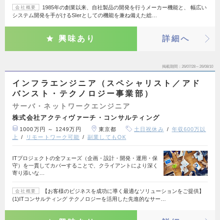
1985年の創業以来、自社製品の開発を行うメーカー機能と、 幅広い
会社概要
システム開発を手がけるSIerとしての機能を兼ね備えた総…
興味あり
詳細へ
掲載期間
26/07/28～26/08/10
インフラエンジニア（スペシャリスト／アド
バンスト・テクノロジー事業部）
サーバ・ネットワークエンジニア
株式会社アクティヴァーチ・コンサルティング
1000万円 ～ 1249万円
東京都
土日祝休み
年収600万以
上
リモートワーク可能
副業してもOK
ITプロジェクトの全フェーズ（企画・設計・開発・運用・保
守）を一貫してカバーすることで、クライアントにより深く
寄り添いな…
【お客様のビジネスを成功に導く最適なソリューションをご提供】
会社概要
(1)ITコンサルティング テクノロジーを活用した先進的なサー…