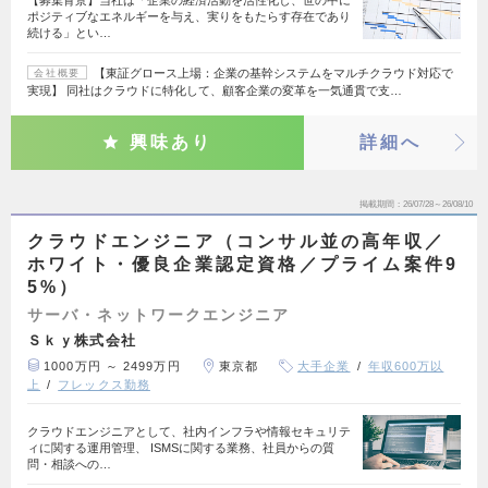
【募集背景】当社は「企業の経済活動を活性化し、世の中に
ポジティブなエネルギーを与え、実りをもたらす存在であり
続ける」とい…
【東証グロース上場：企業の基幹システムをマルチクラウド対応で
会社概要
実現】 同社はクラウドに特化して、顧客企業の変革を一気通貫で支…
興味あり
詳細へ
掲載期間
26/07/28～26/08/10
クラウドエンジニア（コンサル並の高年収／
ホワイト・優良企業認定資格／プライム案件9
5%）
サーバ・ネットワークエンジニア
Ｓｋｙ株式会社
1000万円 ～ 2499万円
東京都
大手企業
年収600万以
上
フレックス勤務
クラウドエンジニアとして、社内インフラや情報セキュリテ
ィに関する運用管理、 ISMSに関する業務、社員からの質
問・相談への…