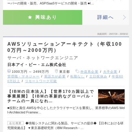
ーバーの開発・販売、ASP/SaaSサービスの開発・販売 ■I…
興味あり
詳細へ
掲載期間
26/07/28～26/08/10
AWSソリューションアーキテクト（年収100
0万円～2000万円）
サーバ・ネットワークエンジニア
日本アイ・ビー・エム株式会社
1000万円 ～ 2499万円
東京都
外資系企業
大手企業
管理職・マネジャー
英語力が必要
転勤なし
土日祝休み
年収60
0万以上
リモートワーク可能
【IBMの日本法人】【世界170カ国以上で
事業展開】【IBMの革新的なグローバル・
チームの一員になれ…
■役割と責任 AWSを中心としたクラウドサービスを重視し、業界標準のAWS Wel
l-Architected Framew…
◆情報システムに関わる製品、サービスの提供◆ 【日本における研
会社概要
究開発拠点】 ▼東京基礎研究所（IBM Research - …