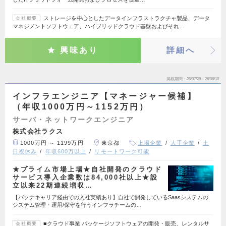
ストレージを中心としたデータインフラストラクチャ製品、データ
会社概要
マネジメントソフトウェア、ハイブリッドクラウド基盤およびそれ…
興味あり
詳細へ
掲載期間
26/07/28～26/08/10
インフラエンジニア【マネージャー候補】
（年収1000万円～1152万円）
サーバ・ネットワークエンジニア
株式会社ラクス
1000万円 ～ 1199万円
東京都
上場企業
大手企業
土
日祝休み
年収600万以上
リモートワーク可能
★プライム市場上場★自社開発のクラウド
サービス導入企業数は84,000社以上★設
立以来22期連続増収…
【パソナキャリア経由での入社実績あり】自社で開発しているSaasシステムの
システム管理・運用/保守を行うインフラチームの…
■クラウド事業 パッケージソフトウェアの開発・販売、レンタルサ
会社概要