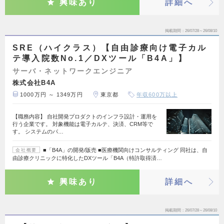
興味あり
詳細へ
掲載期間
26/07/28～26/08/10
SRE（ハイクラス）【自由診療向け電子カル
テ導入院数No.1／DXツール「B4A」】
サーバ・ネットワークエンジニア
株式会社B4A
1000万円 ～ 1349万円
東京都
年収600万以上
【職務内容】 自社開発プロダクトのインフラ設計・運用を
行う企業です。 対象機能は電子カルテ、決済、CRM等で
す。 システムのパ…
■「B4A」の開発/販売 ■医療機関向けコンサルティング 同社は、自
会社概要
由診療クリニックに特化したDXツール「B4A（特許取得済…
興味あり
詳細へ
掲載期間
26/07/28～26/08/10