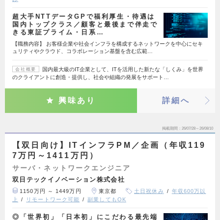
超大手NTTデータGPで福利厚生・待遇は
国内トップクラス／顧客と最後まで伴走で
きる東証プライム・日系…
【職務内容】 お客様企業や社会インフラを構成するネットワークを中心にセキ
ュリティやクラウド、コラボレーション基盤を含む広範…
国内最大級のIT企業として、ITを活用した新たな「しくみ」を世界
会社概要
のクライアントに創造・提供し、社会や組織の発展をサポート…
興味あり
詳細へ
掲載期間
26/07/28～26/08/10
【双日向け】ITインフラPM／企画（年収119
7万円～1411万円）
サーバ・ネットワークエンジニア
双日テックイノベーション株式会社
1150万円 ～ 1449万円
東京都
土日祝休み
年収600万以
上
リモートワーク可能
副業してもOK
◎「世界初」「日本初」にこだわる最先端