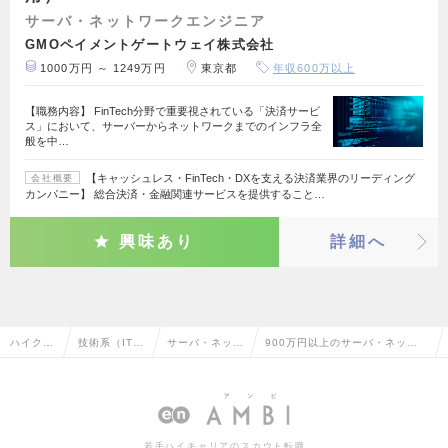
サーバ・ネットワークエンジニア
GMOペイメントゲートウェイ株式会社
1000万円 ～ 1249万円
東京都
年収600万以上
【職務内容】 FinTech分野で重要視されている「決済サービ
ス」において、サーバーからネットワークまでのインフラ全
般を中…
【キャッシュレス・FinTech・DXを支える決済業界のリーディング
会社概要
カンパニー】 総合決済・金融関連サービスを提供すること…
興味あり
詳細へ
ハイクラ
技術系（IT・
サーバ・ネット
900万円以上のサーバ・ネットワ
ス求人T
Web・通信
ワークエンジニ
ークエンジニアの転職・求人情
OP
系）
ア
報一覧
若手ハイキャリアのスカウト転職