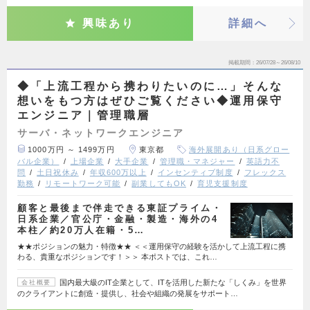
興味あり
詳細へ
掲載期間
26/07/28～26/08/10
◆「上流工程から携わりたいのに…」そんな
想いをもつ方はぜひご覧ください◆運用保守
エンジニア｜管理職層
サーバ・ネットワークエンジニア
1000万円 ～ 1499万円
東京都
海外展開あり（日系グロー
バル企業）
上場企業
大手企業
管理職・マネジャー
英語力不
問
土日祝休み
年収600万以上
インセンティブ制度
フレックス
勤務
リモートワーク可能
副業してもOK
育児支援制度
顧客と最後まで伴走できる東証プライム・
日系企業／官公庁・金融・製造・海外の4
本柱／約20万人在籍・5…
★★ポジションの魅力・特徴★★ ＜＜運用保守の経験を活かして上流工程に携
わる、貴重なポジションです！＞＞ 本ポストでは、これ…
国内最大級のIT企業として、ITを活用した新たな「しくみ」を世界
会社概要
のクライアントに創造・提供し、社会や組織の発展をサポート…