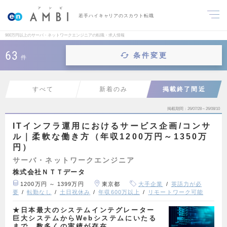
若手ハイキャリアのスカウト転職
900万円以上のサーバ・ネットワークエンジニアの転職・求人情報
63
条件変更
件
すべて
新着のみ
掲載終了間近
掲載期間
26/07/28～26/08/10
ITインフラ運用におけるサービス企画/コンサ
ル｜柔軟な働き方（年収1200万円～1350万
円）
サーバ・ネットワークエンジニア
株式会社ＮＴＴデータ
1200万円 ～ 1399万円
東京都
大手企業
英語力が必
要
転勤なし
土日祝休み
年収600万以上
リモートワーク可能
★日本最大のシステムインテグレーター
巨大システムからWebシステムにいたる
まで、数多くの実績が存在…