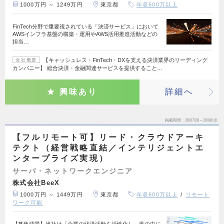
1000万円 ～ 1249万円
東京都
年収600万以上
FinTech分野で重要視されている「決済サービス」において
AWSインフラ基盤の構築・運用やAWS活用推進活動などの
担当…
【キャッシュレス・FinTech・DXを支える決済業界のリーディング
会社概要
カンパニー】 総合決済・金融関連サービスを提供すること…
興味あり
詳細へ
掲載期間
26/07/28～26/08/10
【フルリモート可】リード・クラウドアーキ
テクト（経営戦略直結／インテリジェントエ
ンタープライズ実現）
サーバ・ネットワークエンジニア
株式会社BeeX
1000万円 ～ 1449万円
東京都
年収600万以上
リモート
ワーク可能