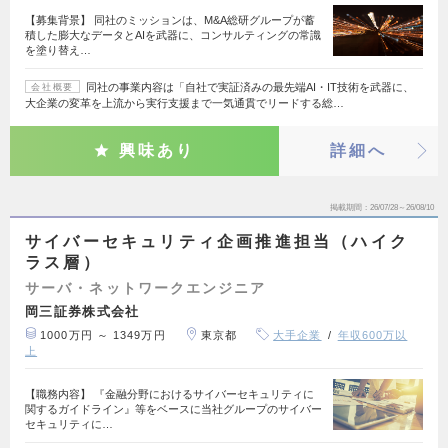
【募集背景】 同社のミッションは、M&A総研グループが蓄
積した膨大なデータとAIを武器に、コンサルティングの常識
を塗り替え…
同社の事業内容は「自社で実証済みの最先端AI・IT技術を武器に、
会社概要
大企業の変革を上流から実行支援まで一気通貫でリードする総…
興味あり
詳細へ
掲載期間
26/07/28～26/08/10
サイバーセキュリティ企画推進担当（ハイク
ラス層）
サーバ・ネットワークエンジニア
岡三証券株式会社
1000万円 ～ 1349万円
東京都
大手企業
年収600万以
上
【職務内容】 『金融分野におけるサイバーセキュリティに
関するガイドライン』等をベースに当社グループのサイバー
セキュリティに…