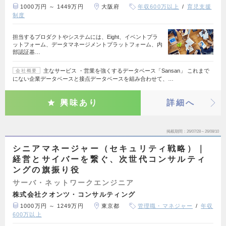
1000万円 ～ 1449万円
大阪府
年収600万以上
育児支援
制度
担当するプロダクトやシステムには、Eight、イベントプラ
ットフォーム、データマネージメントプラットフォーム、内
部認証基…
主なサービス ・営業を強くするデータベース「Sansan」 これまで
会社概要
にない企業データベースと接点データベースを組み合わせて、…
興味あり
詳細へ
掲載期間
26/07/28～26/08/10
シニアマネージャー（セキュリティ戦略）｜
経営とサイバーを繋ぐ、次世代コンサルティ
ングの旗振り役
サーバ・ネットワークエンジニア
株式会社クオンツ・コンサルティング
1000万円 ～ 1249万円
東京都
管理職・マネジャー
年収
600万以上