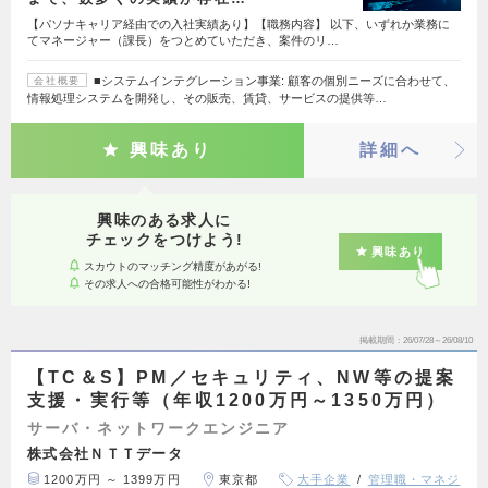
【パソナキャリア経由での入社実績あり】【職務内容】 以下、いずれか業務に
てマネージャー（課長）をつとめていただき、案件のリ…
■システムインテグレーション事業: 顧客の個別ニーズに合わせて、
会社概要
情報処理システムを開発し、その販売、賃貸、サービスの提供等…
興味あり
詳細へ
興味のある求人に
チェックをつけよう!
興味あり
スカウトのマッチング精度があがる!
その求人への合格可能性がわかる!
掲載期間
26/07/28～26/08/10
【TC＆S】PM／セキュリティ、NW等の提案
支援・実行等（年収1200万円～1350万円）
サーバ・ネットワークエンジニア
株式会社ＮＴＴデータ
1200万円 ～ 1399万円
東京都
大手企業
管理職・マネジ