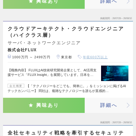
興味あり
詳細へ
掲載期間
26/07/28～26/08/10
クラウドアーキテクト・クラウドエンジニア
（ハイクラス層）
サーバ・ネットワークエンジニア
株式会社FLUX
1000万円 ～ 2499万円
東京都
年収600万以上
【職務内容】 FLUXはAI技術研究開発企業として、AI活用支
援サービス「FLUX Insight」を展開しています。日本を…
【「テクノロジーをどこでも、簡単に。」をミッションに掲げるAI
会社概要
テックカンパニー】 同社は、複雑なテクノロジーを誰もが直感的…
興味あり
詳細へ
掲載期間
26/07/28～26/08/10
全社セキュリティ戦略を牽引するセキュリテ