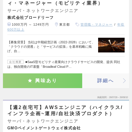
ィ・マネージャー（モビリティ業界）
サーバ・ネットワークエンジニア
株式会社ブロードリーフ
1000万円 ～ 1249万円
東京都
管理職・マネジャー
年収
600万以上
【募集背景】 当社は中期経営計画（2022-2028）において、
「クラウドの浸透」と「サービスの拡張」を基本戦略に掲
げ、自…
■SaaS型モビリティ産業向けクラウドサービスの開発、提供 同社
会社概要
は、独自開発のIT基盤「Broadleaf Cloud P…
興味あり
詳細へ
掲載期間
26/07/28～26/08/10
【週2在宅可】AWSエンジニア（ハイクラス/
インフラ企画~運用/自社決済プロダクト）
サーバ・ネットワークエンジニア
GMOペイメントゲートウェイ株式会社