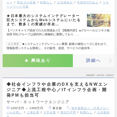
ャー
英語力が必要
転勤なし
土日祝休み
年収600万以上
リモ
ートワーク可能
★日本最大のシステムインテグレーター
巨大システムからWebシステムにいたる
まで、数多くの実績が存在…
【パソナキャリア経由での入社実績あり】【職務内容】 ●グローバルビジネス統
括部 同社グループは国内外に積極的に展開しており、…
■システムインテグレーション事業: 顧客の個別ニーズに合わせて、
会社概要
情報処理システムを開発し、その販売、賃貸、サービスの提供等…
興味あり
詳細へ
掲載期間
26/07/28～26/08/10
◆社会インフラや企業のDXを支えるNWエン
ジニア◆上流工程中心／ITインフラ企画・開
発PMも担当可
サーバ・ネットワークエンジニア
1200万円 ～ 1499万円
東京都
海外展開あり（日系グロー
バル企業）
上場企業
大手企業
英語力不問
転勤なし
土日祝休
み