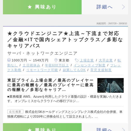
興味あり
詳細へ
掲載期間
26/07/28～26/08/10
★クラウドエンジニア★上流～下流まで対応
／金融×ITで国内シェアトップクラス／多彩な
キャリアパス
サーバ・ネットワークエンジニア
1000万円 ～ 1549万円
東京都
上場企業
大手企業
転
勤なし
土日祝休み
年収600万以上
インセンティブ制度
フレッ
クス勤務
リモートワーク可能
副業してもOK
育児支援制度
東証プライム上場企業／最高のプレイヤー
に最高の報酬を／最高のプレイヤーに最高
の報酬を／多彩なキャリア…
■業務概要 AWS、Azureを利用したクラウド基盤の設計・構築を実施いただきま
す。 オンプレミスからクラウドへの移行プロジ…
株式会社SKホールディングスとシンプレクス株式会社の合併後、単
会社概要
独株式移転により2016年に持株会社として設立されました。…
興味あり
詳細へ