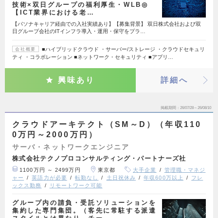
技術×双日グループの福利厚生・WLB◎
【ICT業界における老…
【パソナキャリア経由での入社実績あり】【募集背景】 双日株式会社および双
日グループ会社のITインフラ導入・運用・保守をプラ…
■ハイブリッドクラウド ・サーバー/ストレージ ・クラウドセキュリ
会社概要
ティ ・コラボレーション ■ネットワーク・セキュリティ ■アプリ…
興味あり
詳細へ
掲載期間
26/07/28～26/08/10
クラウドアーキテクト（SM～D）（年収110
0万円～2000万円）
サーバ・ネットワークエンジニア
株式会社テクノプロコンサルティング・パートナーズ社
1100万円 ～ 2499万円
東京都
大手企業
管理職・マネジ
ャー
英語力が必要
転勤なし
土日祝休み
年収600万以上
フレ
ックス勤務
リモートワーク可能
グループ内の請負・受託ソリューションを
集約した専門集団。（客先に常駐する派遣