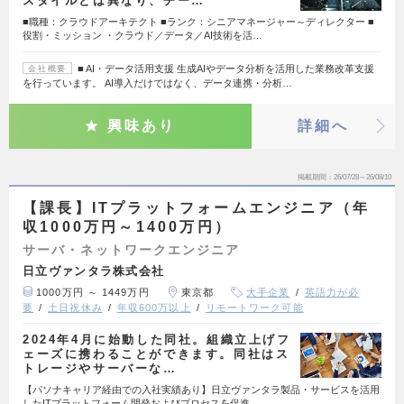
スタイルとは異なり、チー…
■職種：クラウドアーキテクト ■ランク：シニアマネージャー～ディレクター ■
役割・ミッション ・クラウド／データ／AI技術を活…
■ AI・データ活用支援 生成AIやデータ分析を活用した業務改革支援
会社概要
を行っています。 AI導入だけではなく、データ連携・分析…
興味あり
詳細へ
掲載期間
26/07/28～26/08/10
【課長】ITプラットフォームエンジニア（年
収1000万円～1400万円）
サーバ・ネットワークエンジニア
日立ヴァンタラ株式会社
1000万円 ～ 1449万円
東京都
大手企業
英語力が必
要
土日祝休み
年収600万以上
リモートワーク可能
2024年4月に始動した同社。組織立上げフ
ェーズに携わることができます。同社はス
トレージやサーバーな…
【パソナキャリア経由での入社実績あり】日立ヴァンタラ製品・サービスを活用
したITプラットフォーム開発およびプロセスを促進…