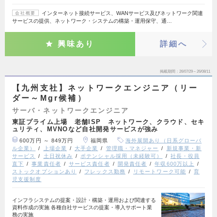
インターネット接続サービス、WANサービス及びネットワーク関連
会社概要
サービスの提供、ネットワーク・システムの構築・運用保守、通…
興味あり
詳細へ
掲載期間
26/07/29～26/08/11
【九州支社】ネットワークエンジニア（リー
ダー～Mgr候補）
サーバ・ネットワークエンジニア
東証プライム上場 老舗ISP ネットワーク、クラウド、セキ
ュリティ、MVNOなど自社開発サービスが強み
600万円 ～ 849万円
福岡県
海外展開あり（日系グローバ
ル企業）
上場企業
大手企業
管理職・マネジャー
新規事業・新
サービス
土日祝休み
ポテンシャル採用（未経験可）
社長・役員
直下
事業責任者
サービス責任者
開発責任者
年収600万以上
ストックオプションあり
フレックス勤務
リモートワーク可能
育
児支援制度
インフラシステムの提案・設計・構築・運用および関連する
資料作成の実施 各種自社サービスの提案・導入サポート業
務の実施