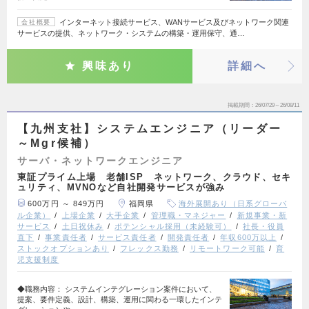
インターネット接続サービス、WANサービス及びネットワーク関連
会社概要
サービスの提供、ネットワーク・システムの構築・運用保守、通…
興味あり
詳細へ
掲載期間
26/07/29～26/08/11
【九州支社】システムエンジニア（リーダー
～Mgr候補）
サーバ・ネットワークエンジニア
東証プライム上場 老舗ISP ネットワーク、クラウド、セキ
ュリティ、MVNOなど自社開発サービスが強み
600万円 ～ 849万円
福岡県
海外展開あり（日系グローバ
ル企業）
上場企業
大手企業
管理職・マネジャー
新規事業・新
サービス
土日祝休み
ポテンシャル採用（未経験可）
社長・役員
直下
事業責任者
サービス責任者
開発責任者
年収600万以上
ストックオプションあり
フレックス勤務
リモートワーク可能
育
児支援制度
◆職務内容： システムインテグレーション案件において、
提案、要件定義、設計、構築、運用に関わる一環したインテ