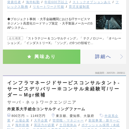
発責任者
海外転勤
年収600万以上
ストックオプションあり
フ
レックス勤務
リモートワーク可能
育児支援制度
◆プロジェクト事例 ・大手金融機関におけるITサービスマ
ネジメント高度化ロードマップ策定 ・大手製薬メーカーのS
APシステム…
「ストラテジー & コンサルティング」「 テクノロジー」「オペレー
会社概要
ションズ」「インダストリーX」「ソング」の5つの領域で…
興味あり
詳細へ
掲載期間
26/07/29～26/08/11
インフラマネージドサービスコンサルタント-
サービスデリバリー※コンサル未経験可/リー
ダー～Mgr候補
サーバ・ネットワークエンジニア
外資系大手総合コンサルティングファーム
800万円 ～ 1149万円
東京都、愛知県、大阪府
外資系企
業
上場企業
大手企業
管理職・マネジャー
新規事業・新サービ
ス
海外折衝
英語力が必要
土日祝休み
ポテンシャル採用（未経