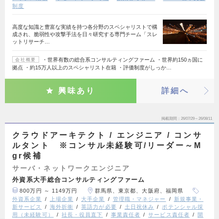
制度
高度な知識と豊富な実績を持つ各分野のスペシャリストで構
成され、脆弱性や攻撃手法を日々研究する専門チーム「スレ
ットリサーチ…
・世界有数の総合系コンサルティングファーム ・世界約150ヵ国に
会社概要
拠点 ・約15万人以上のスペシャリスト在籍 ・評価制度がしっか…
興味あり
詳細へ
掲載期間
26/07/29～26/08/11
クラウドアーキテクト / エンジニア / コンサ
ルタント ※コンサル未経験可/リーダー～M
gr候補
サーバ・ネットワークエンジニア
外資系大手総合コンサルティングファーム
800万円 ～ 1149万円
群馬県、東京都、大阪府、福岡県
外資系企業
上場企業
大手企業
管理職・マネジャー
新規事業・
新サービス
海外折衝
英語力が必要
土日祝休み
ポテンシャル採
用（未経験可）
社長・役員直下
事業責任者
サービス責任者
開