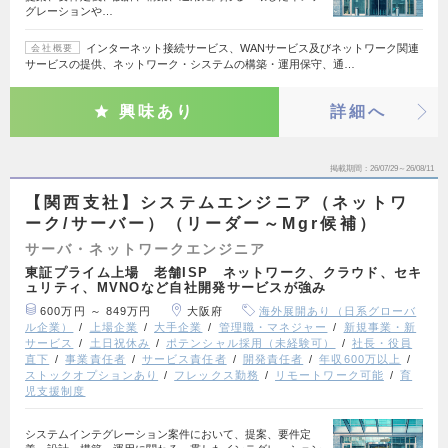
グレーションや…
インターネット接続サービス、WANサービス及びネットワーク関連
会社概要
サービスの提供、ネットワーク・システムの構築・運用保守、通…
興味あり
詳細へ
掲載期間
26/07/29～26/08/11
【関西支社】システムエンジニア（ネットワ
ーク/サーバー）（リーダー～Mgr候補）
サーバ・ネットワークエンジニア
東証プライム上場 老舗ISP ネットワーク、クラウド、セキ
ュリティ、MVNOなど自社開発サービスが強み
600万円 ～ 849万円
大阪府
海外展開あり（日系グローバ
ル企業）
上場企業
大手企業
管理職・マネジャー
新規事業・新
サービス
土日祝休み
ポテンシャル採用（未経験可）
社長・役員
直下
事業責任者
サービス責任者
開発責任者
年収600万以上
ストックオプションあり
フレックス勤務
リモートワーク可能
育
児支援制度
システムインテグレーション案件において、提案、要件定