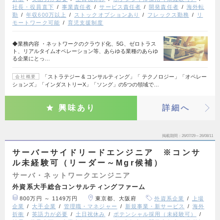
社長・役員直下
事業責任者
サービス責任者
開発責任者
海外転
勤
年収600万以上
ストックオプションあり
フレックス勤務
リ
モートワーク可能
育児支援制度
◆業務内容 ・ネットワークのクラウド化、5G、ゼロトラス
ト、リアルタイムオペレーション等、あらゆる業種のあらゆ
る企業にとっ…
「ストラテジー & コンサルティング」「 テクノロジー」「オペレー
会社概要
ションズ」「インダストリーX」「ソング」の5つの領域で…
興味あり
詳細へ
掲載期間
26/07/29～26/08/11
サーバーサイドリードエンジニア ※コンサ
ル未経験可（リーダー～Mgr候補）
サーバ・ネットワークエンジニア
外資系大手総合コンサルティングファーム
800万円 ～ 1149万円
東京都、大阪府
外資系企業
上場
企業
大手企業
管理職・マネジャー
新規事業・新サービス
海外
折衝
英語力が必要
土日祝休み
ポテンシャル採用（未経験可）