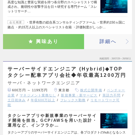
高度な知識と豊富な実績を持つ各分野のスペシャリストで構
成され、脆弱性や攻撃手法を日々研究する専門チーム「スレ
ットリサーチ…
・世界有数の総合系コンサルティングファーム ・世界約150ヵ国に
会社概要
拠点 ・約15万人以上のスペシャリスト在籍 ・評価制度がしっか…
興味あり
詳細へ
掲載期間
26/07/29～26/08/11
サーバーサイドエンジニア (Hybrid)◆TOP
タクシー配車アプリ会社◆年収最高1200万円
サーバ・ネットワークエンジニア
600万円 ～ 1199万円
東京都
株式公開準備
ベンチャー
企業
マネジメント業務なし
新規事業・新サービス
英語力不問
土日祝休み
年収600万以上
フレックス勤務
リモートワーク可
能
タクシーアプリや新規事業のサーバーサイ
ド開発を担当。GCP/AWSを用いた設計・
運用など、インフラか…
タクシーアプリのサーバーサイドエンジニアは、各プロダクトのhubとなるシス