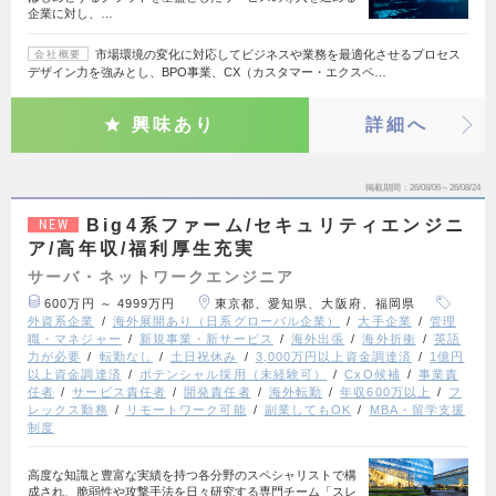
企業に対し、…
市場環境の変化に対応してビジネスや業務を最適化させるプロセス
会社概要
デザイン力を強みとし、BPO事業、CX（カスタマー・エクスペ…
興味あり
詳細へ
掲載期間
26/08/06～26/08/24
Big4系ファーム/セキュリティエンジニ
NEW
ア/高年収/福利厚生充実
サーバ・ネットワークエンジニア
600万円 ～ 4999万円
東京都、愛知県、大阪府、福岡県
外資系企業
海外展開あり（日系グローバル企業）
大手企業
管理
職・マネジャー
新規事業・新サービス
海外出張
海外折衝
英語
力が必要
転勤なし
土日祝休み
3,000万円以上資金調達済
1億円
以上資金調達済
ポテンシャル採用（未経験可）
CxO候補
事業責
任者
サービス責任者
開発責任者
海外転勤
年収600万以上
フ
レックス勤務
リモートワーク可能
副業してもOK
MBA・留学支援
制度
高度な知識と豊富な実績を持つ各分野のスペシャリストで構
成され、脆弱性や攻撃手法を日々研究する専門チーム「スレ