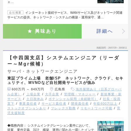
ェ…
インターネット接続サービス、WANサービス及びネットワーク関連
会社概要
サービスの提供、ネットワーク・システムの構築・運用保守、通…
興味あり
詳細へ
掲載期間
26/07/29～26/08/11
【中四国支店】システムエンジニア（リーダ
ー～Mgr候補）
サーバ・ネットワークエンジニア
東証プライム上場 老舗ISP ネットワーク、クラウド、セキ
ュリティ、MVNOなど自社開発サービスが強み
600万円 ～ 849万円
広島県
海外展開あり（日系グローバ
ル企業）
上場企業
大手企業
管理職・マネジャー
新規事業・新
サービス
土日祝休み
ポテンシャル採用（未経験可）
社長・役員
直下
事業責任者
サービス責任者
開発責任者
年収600万以上
ストックオプションあり
フレックス勤務
リモートワーク可能
育
児支援制度
◆職務内容： システムインテグレーション案件において、
提案、要件定義、設計、構築、運用に関わる一環したインテ