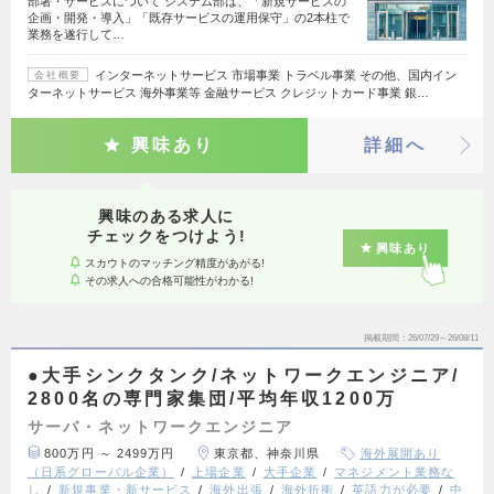
部署・サービスについて システム部は、「新規サービスの
企画・開発・導入」「既存サービスの運用保守」の2本柱で
業務を遂行して…
インターネットサービス 市場事業 トラベル事業 その他、国内イン
会社概要
ターネットサービス 海外事業等 金融サービス クレジットカード事業 銀…
興味あり
詳細へ
興味のある求人に
チェックをつけよう!
興味あり
スカウトのマッチング精度があがる!
その求人への合格可能性がわかる!
掲載期間
26/07/29～26/08/11
●大手シンクタンク/ネットワークエンジニア/
2800名の専門家集団/平均年収1200万
サーバ・ネットワークエンジニア
800万円 ～ 2499万円
東京都、神奈川県
海外展開あり
（日系グローバル企業）
上場企業
大手企業
マネジメント業務な
し
新規事業・新サービス
海外出張
海外折衝
英語力が必要
中