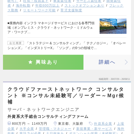
験可）
社長・役員直下
事業責任者
サービス責任者
開発責任
者
海外転勤
年収600万以上
ストックオプションあり
フレック
ス勤務
リモートワーク可能
育児支援制度
■業務内容 インフラ マネージドサービス における各専門領
域（オンプレミス・クラウド・ネットワーク・ミドルウェ
ア・ワークプ…
「ストラテジー & コンサルティング」「 テクノロジー」「オペレー
会社概要
ションズ」「インダストリーX」「ソング」の5つの領域で…
興味あり
詳細へ
掲載期間
26/07/29～26/08/11
クラウドファーストネットワーク コンサルタ
ント ※コンサル未経験可／リーダー～Mgr候
補
サーバ・ネットワークエンジニア
外資系大手総合コンサルティングファーム
800万円 ～ 1149万円
東京都、大阪府
外資系企業
上場
企業
大手企業
管理職・マネジャー
新規事業・新サービス
海外
折衝
英語力が必要
土日祝休み
ポテンシャル採用（未経験可）