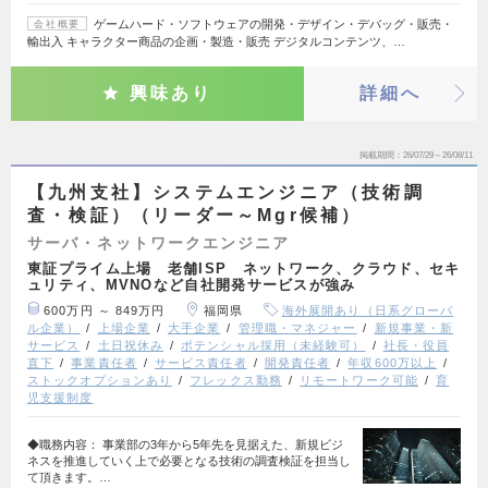
ゲームハード・ソフトウェアの開発・デザイン・デバッグ・販売・
会社概要
輸出入 キャラクター商品の企画・製造・販売 デジタルコンテンツ、…
興味あり
詳細へ
掲載期間
26/07/29～26/08/11
【九州支社】システムエンジニア（技術調
査・検証）（リーダー～Mgr候補）
サーバ・ネットワークエンジニア
東証プライム上場 老舗ISP ネットワーク、クラウド、セキ
ュリティ、MVNOなど自社開発サービスが強み
600万円 ～ 849万円
福岡県
海外展開あり（日系グローバ
ル企業）
上場企業
大手企業
管理職・マネジャー
新規事業・新
サービス
土日祝休み
ポテンシャル採用（未経験可）
社長・役員
直下
事業責任者
サービス責任者
開発責任者
年収600万以上
ストックオプションあり
フレックス勤務
リモートワーク可能
育
児支援制度
◆職務内容： 事業部の3年から5年先を見据えた、新規ビジ
ネスを推進していく上で必要となる技術の調査検証を担当し
て頂きます。…