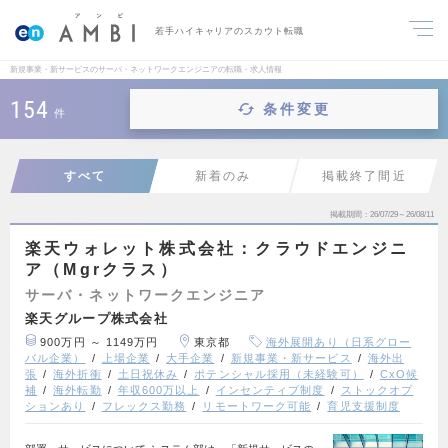
若手ハイキャリアのスカウト転職
新規事業・新サービスのサーバ・ネットワークエンジニアの転職・求人情報
154
条件変更
件
すべて
新着のみ
掲載終了間近
掲載期間
26/07/29～26/08/11
楽天ウォレット株式会社：クラウドエンジニ
ア（Mgrクラス）
サーバ・ネットワークエンジニア
楽天グループ株式会社
900万円 ～ 1149万円
東京都
海外展開あり（日系グロー
バル企業）
上場企業
大手企業
新規事業・新サービス
海外出
張
海外折衝
土日祝休み
ポテンシャル採用（未経験可）
CxO候
補
海外転勤
年収600万以上
インセンティブ制度
ストックオプ
ションあり
フレックス勤務
リモートワーク可能
育児支援制度