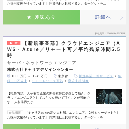
た採用支援を行っています】 同業他社と比較すると、ターゲットを…
興味あり
詳細へ
掲載期間
26/08/05～26/08/18
【新規事業部】クラウドエンジニア（A
NEW
WS・Azure／リモート可／平均残業時間5.5
時
サーバ・ネットワークエンジニア
株式会社キャリアデザインセンター
1000万円 ～ 1249万円
東京都
新規事業・新サービス
年
収600万以上
リモートワーク可能
育児支援制度
【職務内容】 大手有名企業の開発案件に参画して頂き、ク
ラウドエンジニアとしてスキルを磨いて頂くことが可能で
す！ 人材業界だか…
【キャリア志向の高い人材層、エンジニア、女性をターゲットとし
会社概要
た採用支援を行っています】 同業他社と比較すると、ターゲットを…