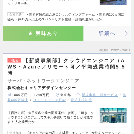
ットリサーチ…
・世界有数の総合系コンサルティングファーム ・世界約150ヵ国に
会社概要
拠点 ・約15万人以上のスペシャリスト在籍 ・評価制度がしっか…
興味あり
詳細へ
掲載期間
26/08/05～26/08/18
【新規事業部】クラウドエンジニア（A
NEW
WS・Azure／リモート可／平均残業時間5.5
時
サーバ・ネットワークエンジニア
株式会社キャリアデザインセンター
1000万円 ～ 1249万円
東京都
新規事業・新サービス
年
収600万以上
リモートワーク可能
育児支援制度
【職務内容】 大手有名企業の開発案件に参画して頂き、ク
ラウドエンジニアとしてスキルを磨いて頂くことが可能で
す！ 人材業界だか…
【キャリア志向の高い人材層、エンジニア、女性をターゲットとし
会社概要