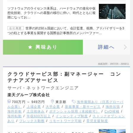
ソフトウェアのライセンス体系は、ハードウェアの進化や仮
想化技術、クラウドへの基盤の移行に伴い、時代とともに複
雑になってお…
世界の約150ヵ国超において、会計監査、税務、アドバイザリーを3
会社概要
つの柱とする事業を展開する国際会計事務所のメンバーファー…
興味あり
詳細へ
掲載期間
26/07/29～26/08/11
クラウドサービス部：副マネージャー コン
テナアズアサービス
サーバ・ネットワークエンジニア
楽天グループ株式会社
700万円 ～ 949万円
東京都
海外展開あり（日系グローバ
ル企業）
上場企業
大手企業
新規事業・新サービス
海外出張
海外折衝
土日祝休み
ポテンシャル採用（未経験可）
CxO候補
海外転勤
年収600万以上
インセンティブ制度
ストックオプション
あり
フレックス勤務
リモートワーク可能
育児支援制度