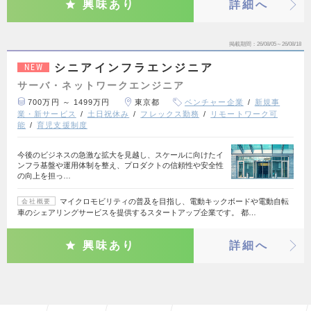
興味あり
詳細へ
掲載期間
26/08/05～26/08/18
シニアインフラエンジニア
NEW
サーバ・ネットワークエンジニア
700万円 ～ 1499万円
東京都
ベンチャー企業
新規事
業・新サービス
土日祝休み
フレックス勤務
リモートワーク可
能
育児支援制度
今後のビジネスの急激な拡大を見越し、スケールに向けたイ
ンフラ基盤や運用体制を整え、プロダクトの信頼性や安全性
の向上を担っ…
マイクロモビリティの普及を目指し、電動キックボードや電動自転
会社概要
車のシェアリングサービスを提供するスタートアップ企業です。 都…
興味あり
詳細へ