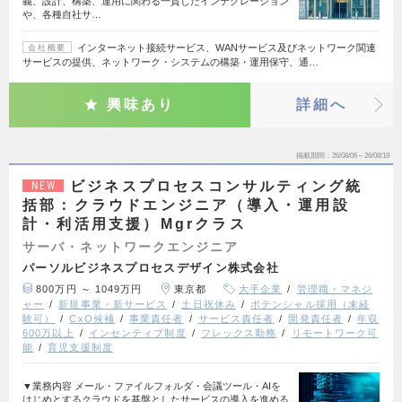
義、設計、構築、運用に関わる一貫したインテグレーション
や、各種自社サ…
インターネット接続サービス、WANサービス及びネットワーク関連
会社概要
サービスの提供、ネットワーク・システムの構築・運用保守、通…
興味あり
詳細へ
掲載期間
26/08/06～26/08/19
ビジネスプロセスコンサルティング統
NEW
括部：クラウドエンジニア（導入・運用設
計・利活用支援）Mgrクラス
サーバ・ネットワークエンジニア
パーソルビジネスプロセスデザイン株式会社
800万円 ～ 1049万円
東京都
大手企業
管理職・マネジ
ャー
新規事業・新サービス
土日祝休み
ポテンシャル採用（未経
験可）
CxO候補
事業責任者
サービス責任者
開発責任者
年収
600万以上
インセンティブ制度
フレックス勤務
リモートワーク可
能
育児支援制度
▼業務内容 メール・ファイルフォルダ・会議ツール・AIを
はじめとするクラウドを基盤としたサービスの導入を進める