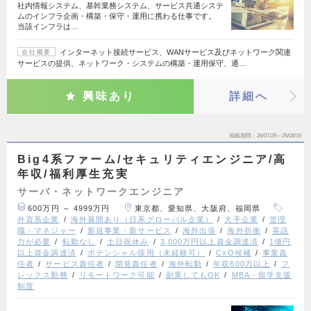
社内情報システム、基幹業務システム、サービス共通システ
ムのインフラ企画・構築・保守・運用に携わる仕事です。
当該インフラは…
インターネット接続サービス、WANサービス及びネットワーク関連
会社概要
サービスの提供、ネットワーク・システムの構築・運用保守、通…
興味あり
詳細へ
掲載期間
26/07/29～26/08/16
Big4系ファーム/セキュリティエンジニア/高
年収/福利厚生充実
サーバ・ネットワークエンジニア
600万円 ～ 4999万円
東京都、愛知県、大阪府、福岡県
外資系企業
海外展開あり（日系グローバル企業）
大手企業
管理
職・マネジャー
新規事業・新サービス
海外出張
海外折衝
英語
力が必要
転勤なし
土日祝休み
3,000万円以上資金調達済
1億円
以上資金調達済
ポテンシャル採用（未経験可）
CxO候補
事業責
任者
サービス責任者
開発責任者
海外転勤
年収600万以上
フ
レックス勤務
リモートワーク可能
副業してもOK
MBA・留学支援
制度