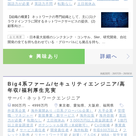
国語力が必要
英語力不問
転勤なし
土日祝休み
【組織の概要】 ネットワークの専門組織として、主に(1)ク
ラウドインフラに関するネットワークサービスの提供、(2)
顧客向け…
・日本最大規模のシンクタンク ・コンサル、SIer、研究開発、自社
会社概要
開発の全てを持ち合わせている ・グローバルにも拠点を持ち、…
興味あり
詳細へ
掲載期間
26/07/29～26/08/16
Big4系ファーム/セキュリティエンジニア/高
年収/福利厚生充実
サーバ・ネットワークエンジニア
800万円 ～ 4999万円
東京都、愛知県、大阪府、福岡県
外資系企業
海外展開あり（日系グローバル企業）
大手企業
管理
職・マネジャー
新規事業・新サービス
海外出張
海外折衝
英語
力が必要
転勤なし
土日祝休み
3,000万円以上資金調達済
1億円
以上資金調達済
ポテンシャル採用（未経験可）
CxO候補
事業責
任者
サービス責任者
開発責任者
海外転勤
年収600万以上
フ
レックス勤務
リモートワーク可能
副業してもOK
MBA・留学支援