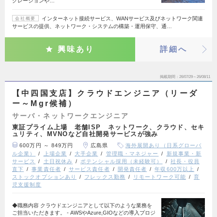
グレーションや…
インターネット接続サービス、WANサービス及びネットワーク関連
会社概要
サービスの提供、ネットワーク・システムの構築・運用保守、通…
興味あり
詳細へ
掲載期間
26/07/29～26/08/11
【中四国支店】クラウドエンジニア（リーダ
ー～Mgr候補）
サーバ・ネットワークエンジニア
東証プライム上場 老舗ISP ネットワーク、クラウド、セキ
ュリティ、MVNOなど自社開発サービスが強み
600万円 ～ 849万円
広島県
海外展開あり（日系グローバ
ル企業）
上場企業
大手企業
管理職・マネジャー
新規事業・新
サービス
土日祝休み
ポテンシャル採用（未経験可）
社長・役員
直下
事業責任者
サービス責任者
開発責任者
年収600万以上
ストックオプションあり
フレックス勤務
リモートワーク可能
育
児支援制度
◆職務内容 クラウドエンジニアとして以下のような業務を
ご担当いただきます。 - AWSやAzure,GIOなどの導入プロジ