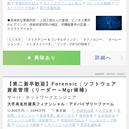
勤
年収600万以上
ストックオプションあり
フレックス勤務
リ
モートワーク可能
育児支援制度
◆具体的な業務内容 ・上流工程からの参画：ビジネス要件
のヒアリング、技術的実現性の検証、非機能要件の定義 ・
クラウドアーキテ…
「ストラテジー & コンサルティング」「 テクノロジー」「オペレー
会社概要
ションズ」「インダストリーX」「ソング」の5つの領域で…
興味あり
詳細へ
掲載期間
26/07/29～26/08/11
【第二新卒歓迎】Forensic：ソフトウェア
資産管理（リーダー～Mgr候補）
サーバ・ネットワークエンジニア
大手有名外資系フィナンシャル・アドバイザリーファーム
800万円 ～ 1049万円
東京都
外資系企業
大手企業
管
理職・マネジャー
新規事業・新サービス
海外折衝
土日祝休み
ポテンシャル採用（未経験可）
年収600万以上
インセンティブ制
度
フレックス勤務
リモートワーク可能
育児支援制度