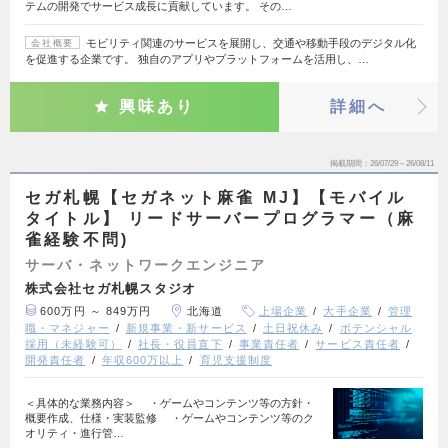
テムの開発でサービス成長に貢献しています。 その…
モビリティ関連のサービスを展開し、交通や移動手段のデジタル化
会社概要
を促進する企業です。 独自のアプリやプラットフォームを活用し、…
興味あり
詳細へ
掲載期間
26/07/29～26/08/11
セガ札幌【セガネット麻雀 MJ】【モバイル
タイトル】 リードサーバープログラマー（麻
雀経験不問)
サーバ・ネットワークエンジニア
株式会社セガ札幌スタジオ
600万円 ～ 849万円
北海道
上場企業
大手企業
管理
職・マネジャー
新規事業・新サービス
土日祝休み
ポテンシャル
採用（未経験可）
社長・役員直下
事業責任者
サービス責任者
開発責任者
年収600万以上
育児支援制度
＜具体的な業務内容＞ ・ゲームやコンテンツ等の方針・
概要作成、仕様・実装監修 ・ゲームやコンテンツ等のク
オリティ・進行管…