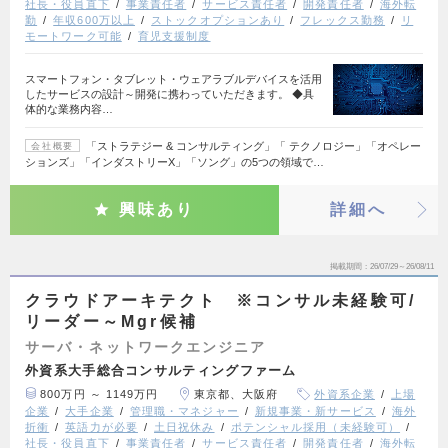
社長・役員直下
事業責任者
サービス責任者
開発責任者
海外転
勤
年収600万以上
ストックオプションあり
フレックス勤務
リ
モートワーク可能
育児支援制度
スマートフォン・タブレット・ウェアラブルデバイスを活用
したサービスの設計～開発に携わっていただきます。 ◆具
体的な業務内容…
「ストラテジー & コンサルティング」「 テクノロジー」「オペレー
会社概要
ションズ」「インダストリーX」「ソング」の5つの領域で…
興味あり
詳細へ
掲載期間
26/07/29～26/08/11
クラウドアーキテクト ※コンサル未経験可/
リーダー～Mgr候補
サーバ・ネットワークエンジニア
外資系大手総合コンサルティングファーム
800万円 ～ 1149万円
東京都、大阪府
外資系企業
上場
企業
大手企業
管理職・マネジャー
新規事業・新サービス
海外
折衝
英語力が必要
土日祝休み
ポテンシャル採用（未経験可）
社長・役員直下
事業責任者
サービス責任者
開発責任者
海外転