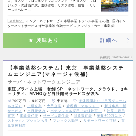
２）タスク・プロジェクトマネジメント ・各タスク・プロ
ジェクトの計画作成、進捗管理、リスク管理、報告 ・リリ
ースオペレー…
インターネットサービス 市場事業 トラベル事業 その他、国内イン
会社概要
ターネットサービス 海外事業等 金融サービス クレジットカード事業 銀…
興味あり
詳細へ
掲載期間
26/07/29～26/08/11
【事業基盤システム】東京 事業基盤システ
ムエンジニア(マネージャ候補)
サーバ・ネットワークエンジニア
東証プライム上場 老舗ISP ネットワーク、クラウド、セキ
ュリティ、MVNOなど自社開発サービスが強み
700万円 ～ 949万円
東京都
海外展開あり（日系グローバ
ル企業）
上場企業
大手企業
管理職・マネジャー
新規事業・新
サービス
土日祝休み
ポテンシャル採用（未経験可）
社長・役員
直下
事業責任者
サービス責任者
開発責任者
年収600万以上
ストックオプションあり
フレックス勤務
リモートワーク可能
育
児支援制度