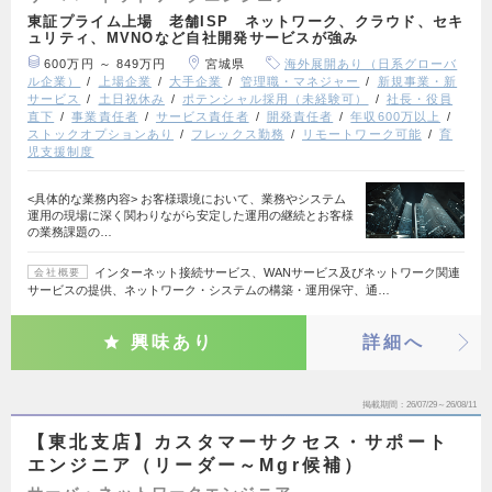
東証プライム上場 老舗ISP ネットワーク、クラウド、セキ
ュリティ、MVNOなど自社開発サービスが強み
600万円 ～ 849万円
宮城県
海外展開あり（日系グローバ
ル企業）
上場企業
大手企業
管理職・マネジャー
新規事業・新
サービス
土日祝休み
ポテンシャル採用（未経験可）
社長・役員
直下
事業責任者
サービス責任者
開発責任者
年収600万以上
ストックオプションあり
フレックス勤務
リモートワーク可能
育
児支援制度
<具体的な業務内容> お客様環境において、業務やシステム
運用の現場に深く関わりながら安定した運用の継続とお客様
の業務課題の…
インターネット接続サービス、WANサービス及びネットワーク関連
会社概要
サービスの提供、ネットワーク・システムの構築・運用保守、通…
興味あり
詳細へ
掲載期間
26/07/29～26/08/11
【東北支店】カスタマーサクセス・サポート
エンジニア（リーダー～Mgr候補）