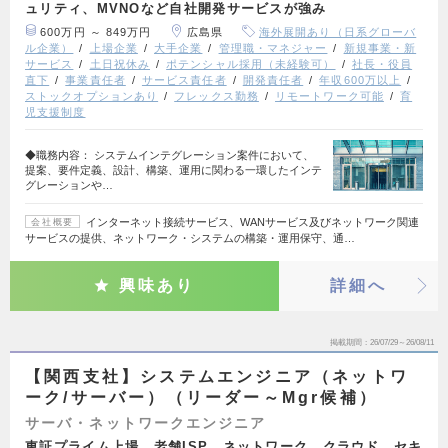
ュリティ、MVNOなど自社開発サービスが強み
600万円 ～ 849万円
広島県
海外展開あり（日系グローバ
ル企業）
上場企業
大手企業
管理職・マネジャー
新規事業・新
サービス
土日祝休み
ポテンシャル採用（未経験可）
社長・役員
直下
事業責任者
サービス責任者
開発責任者
年収600万以上
ストックオプションあり
フレックス勤務
リモートワーク可能
育
児支援制度
◆職務内容： システムインテグレーション案件において、
提案、要件定義、設計、構築、運用に関わる一環したインテ
グレーションや…
インターネット接続サービス、WANサービス及びネットワーク関連
会社概要
サービスの提供、ネットワーク・システムの構築・運用保守、通…
興味あり
詳細へ
掲載期間
26/07/29～26/08/11
【関西支社】システムエンジニア（ネットワ
ーク/サーバー）（リーダー～Mgr候補）
サーバ・ネットワークエンジニア
東証プライム上場 老舗ISP ネットワーク、クラウド、セキ