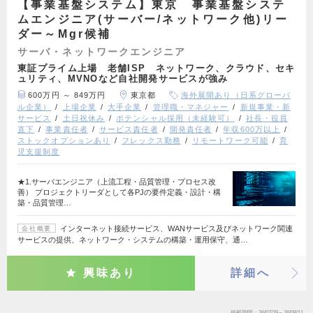
【事業基盤システム】東京 事業基盤システ
ムエンジニア(サーバー/ネットワーク他)リー
ダー～Mgr候補
サーバ・ネットワークエンジニア
東証プライム上場 老舗ISP ネットワーク、クラウド、セキ
ュリティ、MVNOなど自社開発サービスが強み
600万円 ～ 849万円
東京都
海外展開あり（日系グローバ
ル企業）
上場企業
大手企業
管理職・マネジャー
新規事業・新
サービス
土日祝休み
ポテンシャル採用（未経験可）
社長・役員
直下
事業責任者
サービス責任者
開発責任者
年収600万以上
ストックオプションあり
フレックス勤務
リモートワーク可能
育
児支援制度
★1.サーバエンジニア（上流工程・品質管理・プロセス改
善） プロジェクトリーダとして各PJの要件定義・設計・構
築・品質管理…
インターネット接続サービス、WANサービス及びネットワーク関連
会社概要
サービスの提供、ネットワーク・システムの構築・運用保守、通…
興味あり
詳細へ
掲載期間
26/07/29～26/08/11