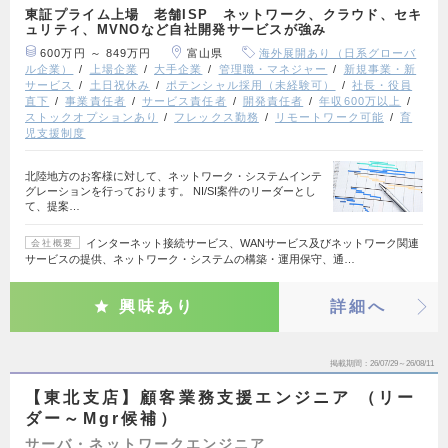
東証プライム上場 老舗ISP ネットワーク、クラウド、セキ
ュリティ、MVNOなど自社開発サービスが強み
600万円 ～ 849万円
富山県
海外展開あり（日系グローバ
ル企業）
上場企業
大手企業
管理職・マネジャー
新規事業・新
サービス
土日祝休み
ポテンシャル採用（未経験可）
社長・役員
直下
事業責任者
サービス責任者
開発責任者
年収600万以上
ストックオプションあり
フレックス勤務
リモートワーク可能
育
児支援制度
北陸地方のお客様に対して、ネットワーク・システムインテ
グレーションを行っております。 NI/SI案件のリーダーとし
て、提案…
インターネット接続サービス、WANサービス及びネットワーク関連
会社概要
サービスの提供、ネットワーク・システムの構築・運用保守、通…
興味あり
詳細へ
掲載期間
26/07/29～26/08/11
【東北支店】顧客業務支援エンジニア （リー
ダー～Mgr候補）
サーバ・ネットワークエンジニア