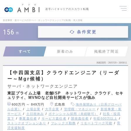
若手ハイキャリアのスカウト転職
新規事業・新サービスのサーバ・ネットワークエンジニアの転職・求人情報
156
条件変更
件
すべて
新着のみ
掲載終了間近
掲載期間
26/07/29～26/08/11
【中四国支店】クラウドエンジニア（リーダ
ー～Mgr候補）
サーバ・ネットワークエンジニア
東証プライム上場 老舗ISP ネットワーク、クラウド、セキ
ュリティ、MVNOなど自社開発サービスが強み
600万円 ～ 849万円
広島県
海外展開あり（日系グローバ
ル企業）
上場企業
大手企業
管理職・マネジャー
新規事業・新
サービス
土日祝休み
ポテンシャル採用（未経験可）
社長・役員
直下
事業責任者
サービス責任者
開発責任者
年収600万以上
ストックオプションあり
フレックス勤務
リモートワーク可能
育
児支援制度