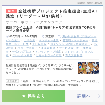
掲載期間
26/08/07～26/08/20
全社横断プロジェクト推進担当/生成AI
NEW
推進（リーダー～Mgr候補）
サーバ・ネットワークエンジニア
東証プライム上場 介護/医療/キャリア領域で業界TOPのサ
ービス運営企業
800万円 ～ 1049万円
東京都
海外展開あり（日系グロー
バル企業）
上場企業
ベンチャー企業
管理職・マネジャー
新規
事業・新サービス
土日祝休み
ポテンシャル採用（未経験可）
Cx
O候補
社長・役員直下
事業責任者
サービス責任者
開発責任
者
年収600万以上
インセンティブ制度
ストックオプションあ
り
フレックス勤務
リモートワーク可能
育児支援制度
配属部署 経営管理本部経営インフラ部 ITインフラサービス
グループへの配属を想定しております。 少数精鋭の組織と
なっており、…
「介護」「医療/キャリア」「ヘルスケア/シニアライフ」に特化した
会社概要
情報インフラの構築 ■介護分野 介護職向け求人情報、資格講座…
興味あり
詳細へ