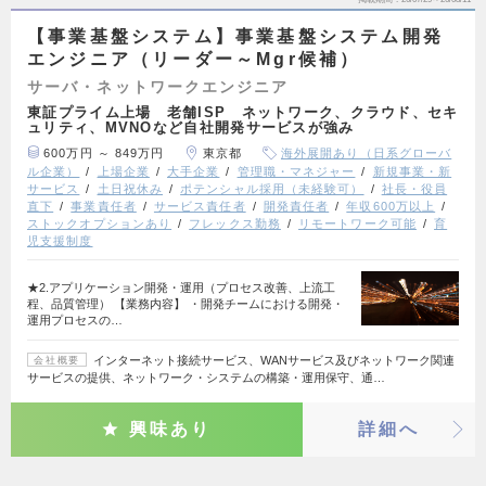
【事業基盤システム】事業基盤システム開発
エンジニア（リーダー～Mgr候補）
サーバ・ネットワークエンジニア
東証プライム上場 老舗ISP ネットワーク、クラウド、セキ
ュリティ、MVNOなど自社開発サービスが強み
600万円 ～ 849万円
東京都
海外展開あり（日系グローバ
ル企業）
上場企業
大手企業
管理職・マネジャー
新規事業・新
サービス
土日祝休み
ポテンシャル採用（未経験可）
社長・役員
直下
事業責任者
サービス責任者
開発責任者
年収600万以上
ストックオプションあり
フレックス勤務
リモートワーク可能
育
児支援制度
★2.アプリケーション開発・運用（プロセス改善、上流工
程、品質管理） 【業務内容】 ・開発チームにおける開発・
運用プロセスの…
インターネット接続サービス、WANサービス及びネットワーク関連
会社概要
サービスの提供、ネットワーク・システムの構築・運用保守、通…
興味あり
詳細へ