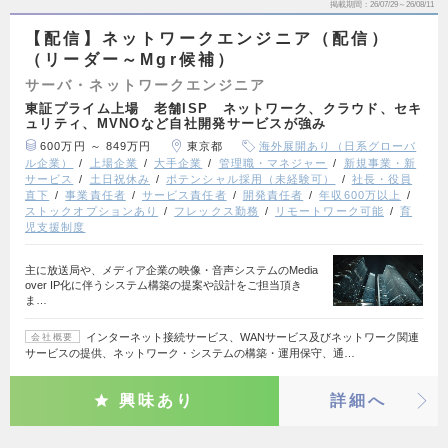
掲載期間
26/07/29～26/08/11
【配信】ネットワークエンジニア（配信）
（リーダー～Mgr候補）
サーバ・ネットワークエンジニア
東証プライム上場 老舗ISP ネットワーク、クラウド、セキ
ュリティ、MVNOなど自社開発サービスが強み
600万円 ～ 849万円
東京都
海外展開あり（日系グローバ
ル企業）
上場企業
大手企業
管理職・マネジャー
新規事業・新
サービス
土日祝休み
ポテンシャル採用（未経験可）
社長・役員
直下
事業責任者
サービス責任者
開発責任者
年収600万以上
ストックオプションあり
フレックス勤務
リモートワーク可能
育
児支援制度
主に放送局や、メディア企業の映像・音声システムのMedia
over IP化に伴うシステム構築の提案や設計をご担当頂き
ま…
インターネット接続サービス、WANサービス及びネットワーク関連
会社概要
サービスの提供、ネットワーク・システムの構築・運用保守、通…
興味あり
詳細へ