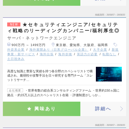
掲載期間
26/08/07～26/08/20
★セキュリティエンジニア/セキュリテ
NEW
ィ戦略のリーディングカンパニー/福利厚生◎
サーバ・ネットワークエンジニア
900万円 ～ 1499万円
東京都、愛知県、大阪府、福岡県
外資系企業
海外展開あり（日系グローバル企業）
大手企業
新規
事業・新サービス
海外出張
海外折衝
英語力が必要
転勤なし
土日祝休み
高度な知識と豊富な実績を持つ各分野のスペシャリストで構
成され、脆弱性や攻撃手法を日々研究する専門チーム「スレ
ットリサーチ…
・世界有数の総合系コンサルティングファーム ・世界約150ヵ国に
会社概要
拠点 ・約15万人以上のスペシャリスト在籍 ・評価制度がしっか…
興味あり
詳細へ
掲載期間
26/08/07～26/08/20