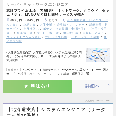
サーバ・ネットワークエンジニア
東証プライム上場 老舗ISP ネットワーク、クラウド、セキ
ュリティ、MVNOなど自社開発サービスが強み
600万円 ～ 849万円
北海道
海外展開あり（日系グローバ
ル企業）
上場企業
大手企業
管理職・マネジャー
新規事業・新
サービス
土日祝休み
ポテンシャル採用（未経験可）
社長・役員
直下
事業責任者
サービス責任者
開発責任者
年収600万以上
ストックオプションあり
フレックス勤務
リモートワーク可能
育
児支援制度
<具体的な業務内容> お客様の業務やシステム運用に深く関
与し、安定稼働の支援と、サービス活用を通じた課題解決・
満足度向上に…
インターネット接続サービス、WANサービス及びネットワーク関連
会社概要
サービスの提供、ネットワーク・システムの構築・運用保守、通…
興味あり
詳細へ
掲載期間
26/07/29～26/08/11
【北海道支店】システムエンジニア（リーダ
ー～Mgr候補）