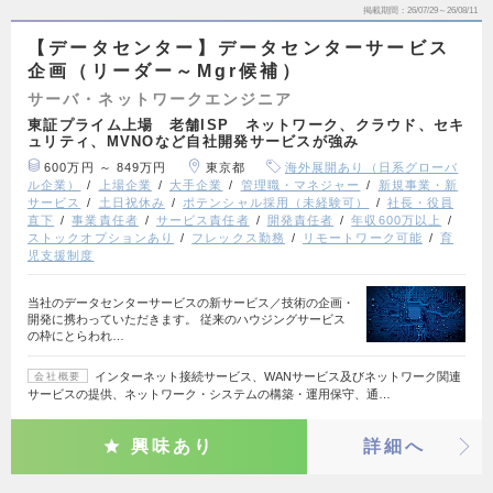
掲載期間
26/07/29～26/08/11
【データセンター】データセンターサービス
企画（リーダー～Mgr候補）
サーバ・ネットワークエンジニア
東証プライム上場 老舗ISP ネットワーク、クラウド、セキ
ュリティ、MVNOなど自社開発サービスが強み
600万円 ～ 849万円
東京都
海外展開あり（日系グローバ
ル企業）
上場企業
大手企業
管理職・マネジャー
新規事業・新
サービス
土日祝休み
ポテンシャル採用（未経験可）
社長・役員
直下
事業責任者
サービス責任者
開発責任者
年収600万以上
ストックオプションあり
フレックス勤務
リモートワーク可能
育
児支援制度
当社のデータセンターサービスの新サービス／技術の企画・
開発に携わっていただきます。 従来のハウジングサービス
の枠にとらわれ…
インターネット接続サービス、WANサービス及びネットワーク関連
会社概要
サービスの提供、ネットワーク・システムの構築・運用保守、通…
興味あり
詳細へ