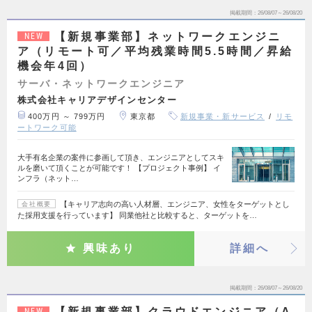
掲載期間
26/08/07～26/08/20
【新規事業部】ネットワークエンジニ
NEW
ア（リモート可／平均残業時間5.5時間／昇給
機会年4回）
サーバ・ネットワークエンジニア
株式会社キャリアデザインセンター
400万円 ～ 799万円
東京都
新規事業・新サービス
リモ
ートワーク可能
大手有名企業の案件に参画して頂き、エンジニアとしてスキ
ルを磨いて頂くことが可能です！ 【プロジェクト事例】 イ
ンフラ（ネット…
【キャリア志向の高い人材層、エンジニア、女性をターゲットとし
会社概要
た採用支援を行っています】 同業他社と比較すると、ターゲットを…
興味あり
詳細へ
掲載期間
26/08/07～26/08/20
【新規事業部】クラウドエンジニア（A
NEW