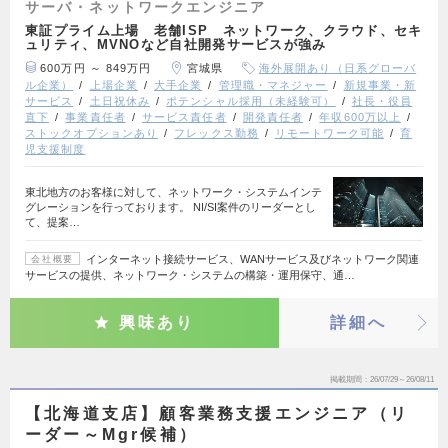
サーバ・ネットワークエンジニア
東証プライム上場 老舗ISP ネットワーク、クラウド、セキ
ュリティ、MVNOなど自社開発サービスが強み
600万円 ～ 849万円
宮城県
海外展開あり（日系グローバ
ル企業）
上場企業
大手企業
管理職・マネジャー
新規事業・新
サービス
土日祝休み
ポテンシャル採用（未経験可）
社長・役員
直下
事業責任者
サービス責任者
開発責任者
年収600万以上
ストックオプションあり
フレックス勤務
リモートワーク可能
育
児支援制度
東北地方のお客様に対して、ネットワーク・システムインテ
グレーションを行っております。 NI/SI案件のリーダーとし
て、提案…
インターネット接続サービス、WANサービス及びネットワーク関連
会社概要
サービスの提供、ネットワーク・システムの構築・運用保守、通…
興味あり
詳細へ
掲載期間
26/07/29～26/08/11
【北海道支店】顧客業務支援エンジニア（リ
ーダー～Mgr候補）