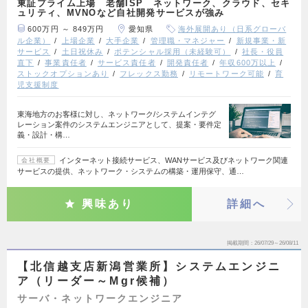
東証プライム上場 老舗ISP ネットワーク、クラウド、セキ
ュリティ、MVNOなど自社開発サービスが強み
600万円 ～ 849万円
愛知県
海外展開あり（日系グローバ
ル企業）
上場企業
大手企業
管理職・マネジャー
新規事業・新
サービス
土日祝休み
ポテンシャル採用（未経験可）
社長・役員
直下
事業責任者
サービス責任者
開発責任者
年収600万以上
ストックオプションあり
フレックス勤務
リモートワーク可能
育
児支援制度
東海地方のお客様に対し、ネットワーク/システムインテグ
レーション案件のシステムエンジニアとして、提案・要件定
義・設計・構…
インターネット接続サービス、WANサービス及びネットワーク関連
会社概要
サービスの提供、ネットワーク・システムの構築・運用保守、通…
興味あり
詳細へ
掲載期間
26/07/29～26/08/11
【北信越支店新潟営業所】システムエンジニ
ア（リーダー～Mgr候補）
サーバ・ネットワークエンジニア