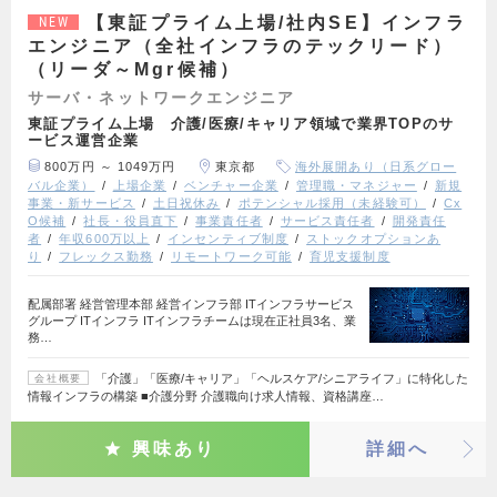
【東証プライム上場/社内SE】インフラ
NEW
エンジニア（全社インフラのテックリード）
（リーダ～Mgr候補）
サーバ・ネットワークエンジニア
東証プライム上場 介護/医療/キャリア領域で業界TOPのサ
ービス運営企業
800万円 ～ 1049万円
東京都
海外展開あり（日系グロー
バル企業）
上場企業
ベンチャー企業
管理職・マネジャー
新規
事業・新サービス
土日祝休み
ポテンシャル採用（未経験可）
Cx
O候補
社長・役員直下
事業責任者
サービス責任者
開発責任
者
年収600万以上
インセンティブ制度
ストックオプションあ
り
フレックス勤務
リモートワーク可能
育児支援制度
配属部署 経営管理本部 経営インフラ部 ITインフラサービス
グループ ITインフラ ITインフラチームは現在正社員3名、業
務…
「介護」「医療/キャリア」「ヘルスケア/シニアライフ」に特化した
会社概要
情報インフラの構築 ■介護分野 介護職向け求人情報、資格講座…
興味あり
詳細へ