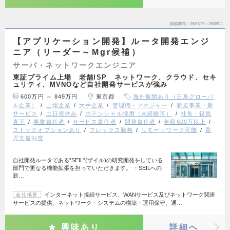
掲載期間
26/07/29～26/08/11
【アプリケーション開発】ルータ開発エンジ
ニア（リーダー～Mgr候補）
サーバ・ネットワークエンジニア
東証プライム上場 老舗ISP ネットワーク、クラウド、セキ
ュリティ、MVNOなど自社開発サービスが強み
600万円 ～ 849万円
東京都
海外展開あり（日系グローバ
ル企業）
上場企業
大手企業
管理職・マネジャー
新規事業・新
サービス
土日祝休み
ポテンシャル採用（未経験可）
社長・役員
直下
事業責任者
サービス責任者
開発責任者
年収600万以上
ストックオプションあり
フレックス勤務
リモートワーク可能
育
児支援制度
自社開発ルータである”SEIL”(ザイル)の研究開発をしている
部門で更なる機能拡張を担っていただきます。 ・SEILへの
新…
インターネット接続サービス、WANサービス及びネットワーク関連
会社概要
サービスの提供、ネットワーク・システムの構築・運用保守、通…
興味あり
詳細へ