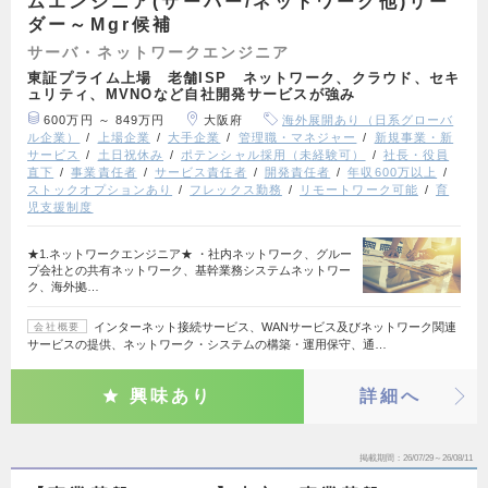
ムエンジニア(サーバー/ネットワーク他)リー
ダー～Mgr候補
サーバ・ネットワークエンジニア
東証プライム上場 老舗ISP ネットワーク、クラウド、セキ
ュリティ、MVNOなど自社開発サービスが強み
600万円 ～ 849万円
大阪府
海外展開あり（日系グローバ
ル企業）
上場企業
大手企業
管理職・マネジャー
新規事業・新
サービス
土日祝休み
ポテンシャル採用（未経験可）
社長・役員
直下
事業責任者
サービス責任者
開発責任者
年収600万以上
ストックオプションあり
フレックス勤務
リモートワーク可能
育
児支援制度
★1.ネットワークエンジニア★ ・社内ネットワーク、グルー
プ会社との共有ネットワーク、基幹業務システムネットワー
ク、海外拠…
インターネット接続サービス、WANサービス及びネットワーク関連
会社概要
サービスの提供、ネットワーク・システムの構築・運用保守、通…
興味あり
詳細へ
掲載期間
26/07/29～26/08/11