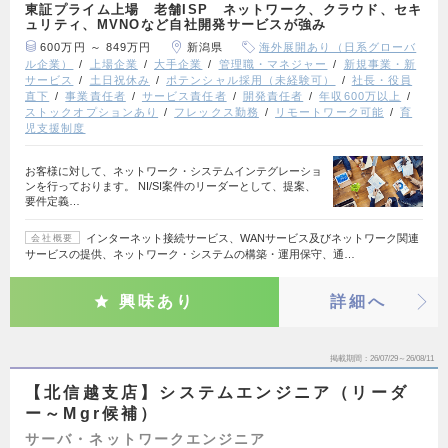
東証プライム上場 老舗ISP ネットワーク、クラウド、セキ
ュリティ、MVNOなど自社開発サービスが強み
600万円 ～ 849万円
新潟県
海外展開あり（日系グローバ
ル企業）
上場企業
大手企業
管理職・マネジャー
新規事業・新
サービス
土日祝休み
ポテンシャル採用（未経験可）
社長・役員
直下
事業責任者
サービス責任者
開発責任者
年収600万以上
ストックオプションあり
フレックス勤務
リモートワーク可能
育
児支援制度
お客様に対して、ネットワーク・システムインテグレーショ
ンを行っております。 NI/SI案件のリーダーとして、提案、
要件定義…
インターネット接続サービス、WANサービス及びネットワーク関連
会社概要
サービスの提供、ネットワーク・システムの構築・運用保守、通…
興味あり
詳細へ
掲載期間
26/07/29～26/08/11
【北信越支店】システムエンジニア（リーダ
ー～Mgr候補）
サーバ・ネットワークエンジニア