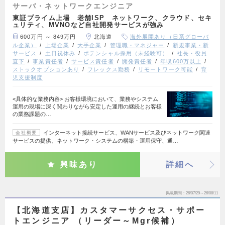
サーバ・ネットワークエンジニア
東証プライム上場 老舗ISP ネットワーク、クラウド、セキ
ュリティ、MVNOなど自社開発サービスが強み
600万円 ～ 849万円
北海道
海外展開あり（日系グローバ
ル企業）
上場企業
大手企業
管理職・マネジャー
新規事業・新
サービス
土日祝休み
ポテンシャル採用（未経験可）
社長・役員
直下
事業責任者
サービス責任者
開発責任者
年収600万以上
ストックオプションあり
フレックス勤務
リモートワーク可能
育
児支援制度
<具体的な業務内容> お客様環境において、業務やシステム
運用の現場に深く関わりながら安定した運用の継続とお客様
の業務課題の…
インターネット接続サービス、WANサービス及びネットワーク関連
会社概要
サービスの提供、ネットワーク・システムの構築・運用保守、通…
興味あり
詳細へ
掲載期間
26/07/29～26/08/11
【北海道支店】カスタマーサクセス・サポー
トエンジニア （リーダー～Mgr候補）