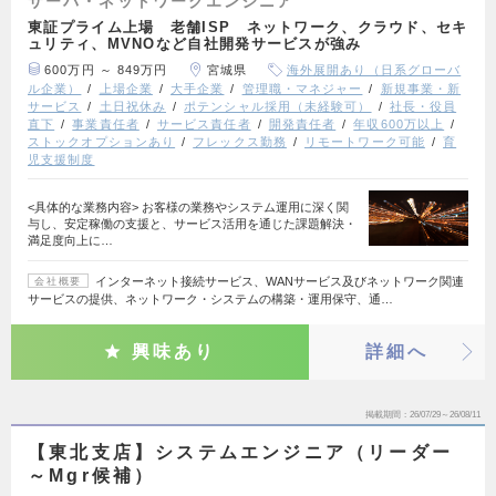
サーバ・ネットワークエンジニア
東証プライム上場 老舗ISP ネットワーク、クラウド、セキ
ュリティ、MVNOなど自社開発サービスが強み
600万円 ～ 849万円
宮城県
海外展開あり（日系グローバ
ル企業）
上場企業
大手企業
管理職・マネジャー
新規事業・新
サービス
土日祝休み
ポテンシャル採用（未経験可）
社長・役員
直下
事業責任者
サービス責任者
開発責任者
年収600万以上
ストックオプションあり
フレックス勤務
リモートワーク可能
育
児支援制度
<具体的な業務内容> お客様の業務やシステム運用に深く関
与し、安定稼働の支援と、サービス活用を通じた課題解決・
満足度向上に…
インターネット接続サービス、WANサービス及びネットワーク関連
会社概要
サービスの提供、ネットワーク・システムの構築・運用保守、通…
興味あり
詳細へ
掲載期間
26/07/29～26/08/11
【東北支店】システムエンジニア（リーダー
～Mgr候補）