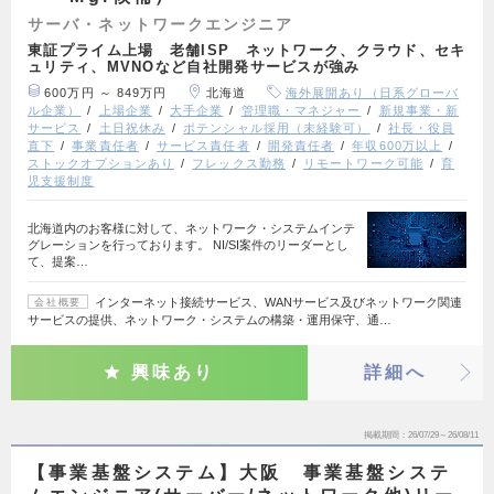
サーバ・ネットワークエンジニア
東証プライム上場 老舗ISP ネットワーク、クラウド、セキ
ュリティ、MVNOなど自社開発サービスが強み
600万円 ～ 849万円
北海道
海外展開あり（日系グローバ
ル企業）
上場企業
大手企業
管理職・マネジャー
新規事業・新
サービス
土日祝休み
ポテンシャル採用（未経験可）
社長・役員
直下
事業責任者
サービス責任者
開発責任者
年収600万以上
ストックオプションあり
フレックス勤務
リモートワーク可能
育
児支援制度
北海道内のお客様に対して、ネットワーク・システムインテ
グレーションを行っております。 NI/SI案件のリーダーとし
て、提案…
インターネット接続サービス、WANサービス及びネットワーク関連
会社概要
サービスの提供、ネットワーク・システムの構築・運用保守、通…
興味あり
詳細へ
掲載期間
26/07/29～26/08/11
【事業基盤システム】大阪 事業基盤システ