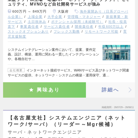
ュリティ、MVNOなど自社開発サービスが強み
600万円 ～ 849万円
大阪府
海外展開あり（日系グローバ
ル企業）
上場企業
大手企業
管理職・マネジャー
新規事業・新
サービス
土日祝休み
ポテンシャル採用（未経験可）
社長・役員
直下
事業責任者
サービス責任者
開発責任者
年収600万以上
ストックオプションあり
フレックス勤務
リモートワーク可能
育
児支援制度
システムインテグレーション案件において、提案、要件定
義、設計、構築、運用に関わる一貫したインテグレーション
や、各種自社サ…
インターネット接続サービス、WANサービス及びネットワーク関連
会社概要
サービスの提供、ネットワーク・システムの構築・運用保守、通…
興味あり
詳細へ
掲載期間
26/07/29～26/08/11
【名古屋支社】システムエンジニア（ネット
ワーク/サーバ）（リーダー～Mgr候補）
サーバ・ネットワークエンジニア