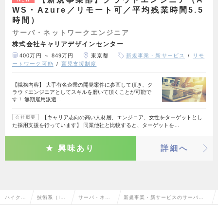
WS・Azure／リモート可／平均残業時間5.5
時間）
サーバ・ネットワークエンジニア
株式会社キャリアデザインセンター
400万円 ～ 849万円
東京都
新規事業・新サービス
リモ
ートワーク可能
育児支援制度
【職務内容】 大手有名企業の開発案件に参画して頂き、ク
ラウドエンジニアとしてスキルを磨いて頂くことが可能で
す！ 無期雇用派遣…
【キャリア志向の高い人材層、エンジニア、女性をターゲットとし
会社概要
た採用支援を行っています】 同業他社と比較すると、ターゲットを…
興味あり
詳細へ
ハイクラ
技術系（I
サーバ・ネッ
新規事業・新サービスのサーバ・
ス求人T
T・Web・
トワークエン
ネットワークエンジニアの転職・