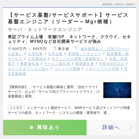
掲載期間
26/07/29～26/08/11
【サービス基盤/サービスサポート】サービス
基盤エンジニア（リーダー～Mgr候補）
サーバ・ネットワークエンジニア
東証プライム上場 老舗ISP ネットワーク、クラウド、セキ
ュリティ、MVNOなど自社開発サービスが強み
600万円 ～ 849万円
東京都
海外展開あり（日系グローバ
ル企業）
上場企業
大手企業
管理職・マネジャー
新規事業・新
サービス
土日祝休み
ポテンシャル採用（未経験可）
社長・役員
直下
事業責任者
サービス責任者
開発責任者
年収600万以上
ストックオプションあり
フレックス勤務
リモートワーク可能
育
児支援制度
【職務内容】 ・サービス基盤の構築と運用 「自社クラウド
サービス」および「サービス向けプライベートクラウド」の
基盤構築と運用…
インターネット接続サービス、WANサービス及びネットワーク関連
会社概要
サービスの提供、ネットワーク・システムの構築・運用保守、通…
興味あり
詳細へ