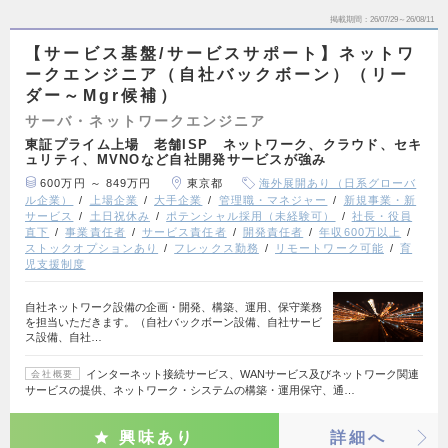
掲載期間
26/07/29～26/08/11
【サービス基盤/サービスサポート】ネットワ
ークエンジニア（自社バックボーン）（リー
ダー～Mgr候補）
サーバ・ネットワークエンジニア
東証プライム上場 老舗ISP ネットワーク、クラウド、セキ
ュリティ、MVNOなど自社開発サービスが強み
600万円 ～ 849万円
東京都
海外展開あり（日系グローバ
ル企業）
上場企業
大手企業
管理職・マネジャー
新規事業・新
サービス
土日祝休み
ポテンシャル採用（未経験可）
社長・役員
直下
事業責任者
サービス責任者
開発責任者
年収600万以上
ストックオプションあり
フレックス勤務
リモートワーク可能
育
児支援制度
自社ネットワーク設備の企画・開発、構築、運用、保守業務
を担当いただきます。（自社バックボーン設備、自社サービ
ス設備、自社…
インターネット接続サービス、WANサービス及びネットワーク関連
会社概要
サービスの提供、ネットワーク・システムの構築・運用保守、通…
興味あり
詳細へ