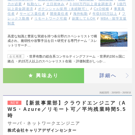
力が必要
転勤なし
土日祝休み
3,000万円以上資金調達済
1億円
以上資金調達済
ポテンシャル採用（未経験可）
CxO候補
事業責
任者
サービス責任者
開発責任者
海外転勤
年収600万以上
フ
レックス勤務
リモートワーク可能
副業してもOK
MBA・留学支援
制度
高度な知識と豊富な実績を持つ各分野のスペシャリストで構
成され、脆弱性や攻撃手法を日々研究する専門チーム「スレ
ットリサーチ…
・世界有数の総合系コンサルティングファーム ・世界約150ヵ国に
会社概要
拠点 ・約15万人以上のスペシャリスト在籍 ・評価制度がしっか…
興味あり
詳細へ
掲載期間
26/08/05～26/08/18
【新規事業部】クラウドエンジニア（A
NEW
WS・Azure／リモート可／平均残業時間5.5
時
サーバ・ネットワークエンジニア
株式会社キャリアデザインセンター