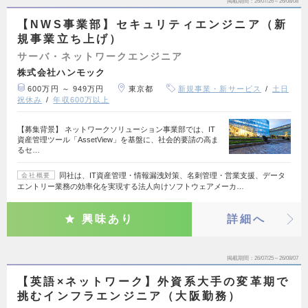
掲載期間
26/07/26～26/08/08
【NWS事業部】セキュリティエンジニア（新
規事業立ち上げ）
サーバ・ネットワークエンジニア
株式会社ハンモック
600万円 ～ 949万円
東京都
新規事業・新サービス
土日
祝休み
年収600万以上
【募集背景】 ネットワークソリューション事業部では、IT
資産管理ツール「AssetView」を基盤に、社会的要請の高ま
るセ…
同社は、IT資産管理・情報漏洩対策、名刺管理・営業支援、データ
会社概要
エントリー業務の効率化を実現する法人向けソフトウェアメーカ…
興味あり
詳細へ
掲載期間
26/07/25～26/08/07
【英語×ネットワーク】外資系大手の変革期で
挑むインフラエンジニア（大阪勤務）