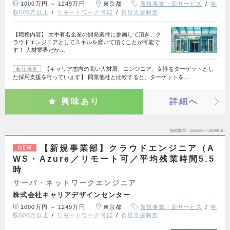
1000万円 ～ 1249万円
東京都
新規事業・新サービス
年
収600万以上
リモートワーク可能
育児支援制度
【職務内容】 大手有名企業の開発案件に参画して頂き、ク
ラウドエンジニアとしてスキルを磨いて頂くことが可能で
す！ 人材業界だか…
【キャリア志向の高い人材層、エンジニア、女性をターゲットとし
会社概要
た採用支援を行っています】 同業他社と比較すると、ターゲットを…
興味あり
詳細へ
掲載期間
26/08/05～26/08/18
【新規事業部】クラウドエンジニア（A
NEW
WS・Azure／リモート可／平均残業時間5.5
時
サーバ・ネットワークエンジニア
株式会社キャリアデザインセンター
1000万円 ～ 1249万円
東京都
新規事業・新サービス
年
収600万以上
リモートワーク可能
育児支援制度