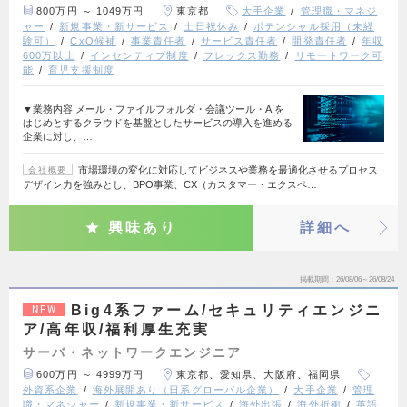
800万円 ～ 1049万円
東京都
大手企業
管理職・マネジ
ャー
新規事業・新サービス
土日祝休み
ポテンシャル採用（未経
験可）
CxO候補
事業責任者
サービス責任者
開発責任者
年収
600万以上
インセンティブ制度
フレックス勤務
リモートワーク可
能
育児支援制度
▼業務内容 メール・ファイルフォルダ・会議ツール・AIを
はじめとするクラウドを基盤としたサービスの導入を進める
企業に対し、…
市場環境の変化に対応してビジネスや業務を最適化させるプロセス
会社概要
デザイン力を強みとし、BPO事業、CX（カスタマー・エクスペ…
興味あり
詳細へ
掲載期間
26/08/06～26/08/24
Big4系ファーム/セキュリティエンジニ
NEW
ア/高年収/福利厚生充実
サーバ・ネットワークエンジニア
600万円 ～ 4999万円
東京都、愛知県、大阪府、福岡県
外資系企業
海外展開あり（日系グローバル企業）
大手企業
管理
職・マネジャー
新規事業・新サービス
海外出張
海外折衝
英語