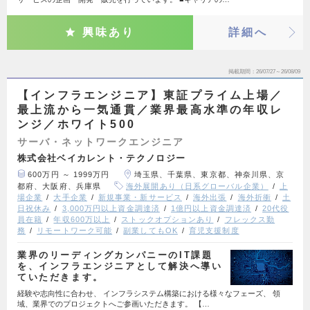
興味あり
詳細へ
掲載期間
26/07/27～26/08/09
【インフラエンジニア】東証プライム上場／
最上流から一気通貫／業界最高水準の年収レ
ンジ／ホワイト500
サーバ・ネットワークエンジニア
株式会社ベイカレント・テクノロジー
600万円 ～ 1999万円
埼玉県、千葉県、東京都、神奈川県、京
都府、大阪府、兵庫県
海外展開あり（日系グローバル企業）
上
場企業
大手企業
新規事業・新サービス
海外出張
海外折衝
土
日祝休み
3,000万円以上資金調達済
1億円以上資金調達済
20代役
員在籍
年収600万以上
ストックオプションあり
フレックス勤
務
リモートワーク可能
副業してもOK
育児支援制度
業界のリーディングカンパニーのIT課題
を、インフラエンジニアとして解決へ導い
ていただきます。
経験や志向性に合わせ、 インフラシステム構築における様々なフェーズ、 領
域、業界でのプロジェクトへご参画いただきます。 【…