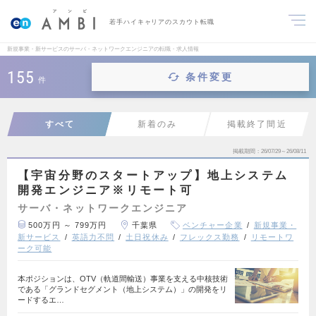
若手ハイキャリアのスカウト転職
新規事業・新サービスのサーバ・ネットワークエンジニアの転職・求人情報
155
条件変更
件
すべて
新着のみ
掲載終了間近
掲載期間
26/07/29～26/08/11
【宇宙分野のスタートアップ】地上システム
開発エンジニア※リモート可
サーバ・ネットワークエンジニア
500万円 ～ 799万円
千葉県
ベンチャー企業
新規事業・
新サービス
英語力不問
土日祝休み
フレックス勤務
リモートワ
ーク可能
本ポジションは、OTV（軌道間輸送）事業を支える中核技術
である「グランドセグメント（地上システム）」の開発をリ
ードするエ…