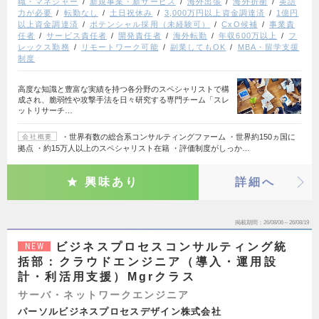
職・マネジャー
新規事業・新サービス
海外出張
海外折衝
英語
力が必要
転勤なし
土日祝休み
3,000万円以上資金調達済
1億円
以上資金調達済
ポテンシャル採用（未経験可）
CxO候補
事業責
任者
サービス責任者
開発責任者
海外転勤
年収600万以上
フ
レックス勤務
リモートワーク可能
副業してもOK
MBA・留学支援
制度
高度な知識と豊富な実績を持つ各分野のスペシャリストで構
成され、脆弱性や攻撃手法を日々研究する専門チーム「スレ
ットリサーチ…
・世界有数の総合系コンサルティングファーム ・世界約150ヵ国に
会社概要
拠点 ・約15万人以上のスペシャリスト在籍 ・評価制度がしっか…
興味あり
詳細へ
掲載期間
26/08/06～26/08/19
ビジネスプロセスコンサルティング統
NEW
括部：クラウドエンジニア（導入・運用設
計・利活用支援）Mgrクラス
サーバ・ネットワークエンジニア
パーソルビジネスプロセスデザイン株式会社