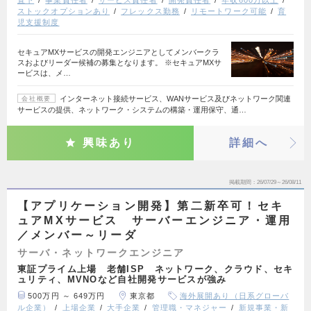
直下
事業責任者
サービス責任者
開発責任者
年収600万以上
ストックオプションあり
フレックス勤務
リモートワーク可能
育
児支援制度
セキュアMXサービスの開発エンジニアとしてメンバークラ
スおよびリーダー候補の募集となります。 ※セキュアMXサ
ービスは、メ…
インターネット接続サービス、WANサービス及びネットワーク関連
会社概要
サービスの提供、ネットワーク・システムの構築・運用保守、通…
興味あり
詳細へ
掲載期間
26/07/29～26/08/11
【アプリケーション開発】第二新卒可！セキ
ュアMXサービス サーバーエンジニア・運用
／メンバー～リーダ
サーバ・ネットワークエンジニア
東証プライム上場 老舗ISP ネットワーク、クラウド、セキ
ュリティ、MVNOなど自社開発サービスが強み
500万円 ～ 649万円
東京都
海外展開あり（日系グローバ
ル企業）
上場企業
大手企業
管理職・マネジャー
新規事業・新