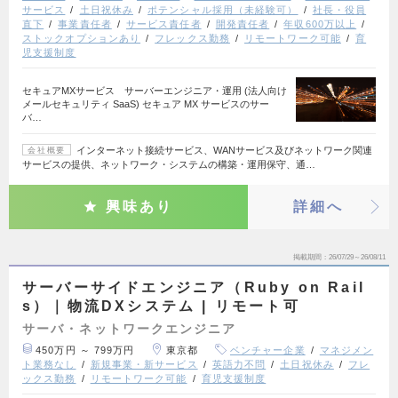
サービス
土日祝休み
ポテンシャル採用（未経験可）
社長・役員
直下
事業責任者
サービス責任者
開発責任者
年収600万以上
ストックオプションあり
フレックス勤務
リモートワーク可能
育
児支援制度
セキュアMXサービス サーバーエンジニア・運用 (法人向け
メールセキュリティ SaaS) セキュア MX サービスのサー
バ…
インターネット接続サービス、WANサービス及びネットワーク関連
会社概要
サービスの提供、ネットワーク・システムの構築・運用保守、通…
興味あり
詳細へ
掲載期間
26/07/29～26/08/11
サーバーサイドエンジニア（Ruby on Rail
s）｜物流DXシステム | リモート可
サーバ・ネットワークエンジニア
450万円 ～ 799万円
東京都
ベンチャー企業
マネジメン
ト業務なし
新規事業・新サービス
英語力不問
土日祝休み
フレ
ックス勤務
リモートワーク可能
育児支援制度