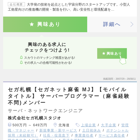
大学発の技術を起点とした宇宙分野のスタートアップです。小型人
会社概要
工衛星向けの推進機の開発・製造を行い、高い安全性と環境配慮を…
興味あり
詳細へ
興味のある求人に
チェックをつけよう!
興味あり
スカウトのマッチング精度があがる!
その求人への合格可能性がわかる!
掲載期間
26/07/29～26/08/11
セガ札幌【セガネット麻雀 MJ】【モバイル
タイトル】 サーバープログラマー（麻雀経験
不問)メンバー
サーバ・ネットワークエンジニア
株式会社セガ札幌スタジオ
500万円 ～ 649万円
北海道
上場企業
大手企業
管理
職・マネジャー
新規事業・新サービス
土日祝休み
ポテンシャル
採用（未経験可）
社長・役員直下
事業責任者
サービス責任者