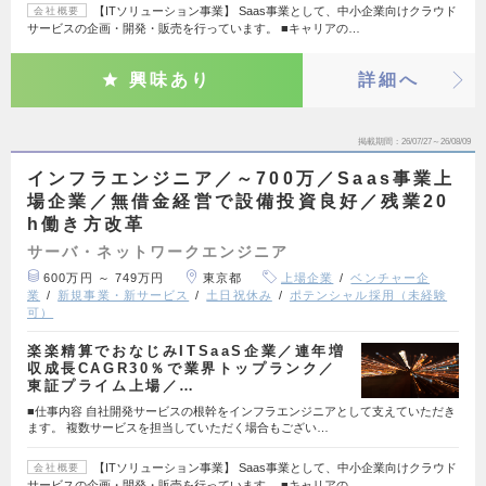
【ITソリューション事業】 Saas事業として、中小企業向けクラウド
会社概要
サービスの企画・開発・販売を行っています。 ■キャリアの…
興味あり
詳細へ
掲載期間
26/07/27～26/08/09
インフラエンジニア／～700万／Saas事業上
場企業／無借金経営で設備投資良好／残業20
h働き方改革
サーバ・ネットワークエンジニア
600万円 ～ 749万円
東京都
上場企業
ベンチャー企
業
新規事業・新サービス
土日祝休み
ポテンシャル採用（未経験
可）
楽楽精算でおなじみITSaaS企業／連年増
収成長CAGR30％で業界トップランク／
東証プライム上場／…
■仕事内容 自社開発サービスの根幹をインフラエンジニアとして支えていただき
ます。 複数サービスを担当していただく場合もござい…
【ITソリューション事業】 Saas事業として、中小企業向けクラウド
会社概要
サービスの企画・開発・販売を行っています。 ■キャリアの…