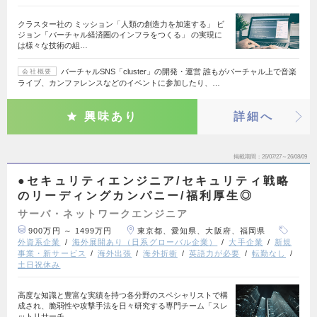
クラスター社の ミッション「人類の創造力を加速する」 ビ
ジョン「バーチャル経済圏のインフラをつくる」 の実現に
は様々な技術の組…
バーチャルSNS「cluster」の開発・運営 誰もがバーチャル上で音楽
会社概要
ライブ、カンファレンスなどのイベントに参加したり、…
興味あり
詳細へ
掲載期間
26/07/27～26/08/09
●セキュリティエンジニア/セキュリティ戦略
のリーディングカンパニー/福利厚生◎
サーバ・ネットワークエンジニア
900万円 ～ 1499万円
東京都、愛知県、大阪府、福岡県
外資系企業
海外展開あり（日系グローバル企業）
大手企業
新規
事業・新サービス
海外出張
海外折衝
英語力が必要
転勤なし
土日祝休み
高度な知識と豊富な実績を持つ各分野のスペシャリストで構
成され、脆弱性や攻撃手法を日々研究する専門チーム「スレ
ットリサーチ…