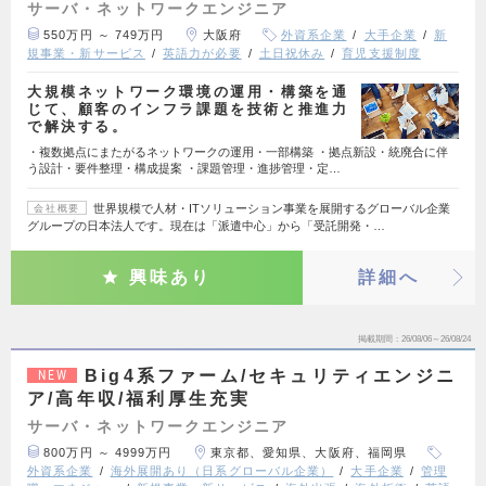
サーバ・ネットワークエンジニア
550万円 ～ 749万円
大阪府
外資系企業
大手企業
新
規事業・新サービス
英語力が必要
土日祝休み
育児支援制度
大規模ネットワーク環境の運用・構築を通
じて、顧客のインフラ課題を技術と推進力
で解決する。
・複数拠点にまたがるネットワークの運用・一部構築 ・拠点新設・統廃合に伴
う設計・要件整理・構成提案 ・課題管理・進捗管理・定…
世界規模で人材・ITソリューション事業を展開するグローバル企業
会社概要
グループの日本法人です。現在は「派遣中心」から「受託開発・…
興味あり
詳細へ
掲載期間
26/08/06～26/08/24
Big4系ファーム/セキュリティエンジニ
NEW
ア/高年収/福利厚生充実
サーバ・ネットワークエンジニア
800万円 ～ 4999万円
東京都、愛知県、大阪府、福岡県
外資系企業
海外展開あり（日系グローバル企業）
大手企業
管理