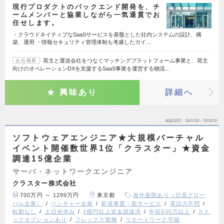
現行プロダクトのバックエンド開発を、チ
ームメンバーと協業しながら一気通貫でお
任せします。
・クラウドネイティブなSaaSサービスを基盤とした社内システムの設計、構
築、運用 ・情報セキュリティ管理体制も考慮したガイ…
荷主と運送会社をつなぐマッチングプラットフォーム事業と、荷主
会社概要
向けのオペレーションDXを支援するSaaS事業を運営する物流…
興味あり
詳細へ
掲載期間
26/07/28～26/08/10
ソフトウェアエンジニア★大規模バーチャル
イベント開催数世界1位「クラスター」★資金
調達15億企業
サーバ・ネットワークエンジニア
クラスター株式会社
700万円 ～ 1299万円
東京都
海外展開あり（日系グロー
バル企業）
ベンチャー企業
新規事業・新サービス
英語力不問
転勤なし
土日祝休み
1億円以上資金調達済
年収600万以上
スト
ックオプションあり
フレックス勤務
リモートワーク可能