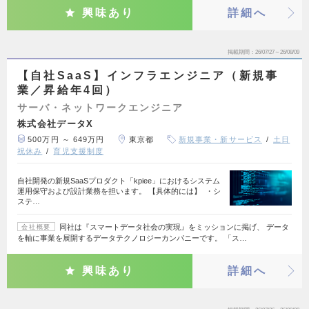
興味あり
詳細へ
掲載期間
26/07/27～26/08/09
【自社SaaS】インフラエンジニア（新規事
業／昇給年4回）
サーバ・ネットワークエンジニア
株式会社データX
500万円 ～ 649万円
東京都
新規事業・新サービス
土日
祝休み
育児支援制度
自社開発の新規SaaSプロダクト「kpiee」におけるシステム
運用保守および設計業務を担います。 【具体的には】 ・シ
ステ…
同社は『スマートデータ社会の実現』をミッションに掲げ、 データ
会社概要
を軸に事業を展開するデータテクノロジーカンパニーです。 「ス…
興味あり
詳細へ