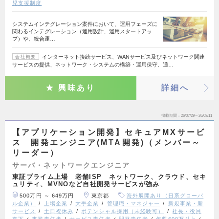
児支援制度
システムインテグレーション案件において、運用フェーズに
関わるインテグレーション（運用設計、運用スタートアッ
プ）や、統合運…
インターネット接続サービス、WANサービス及びネットワーク関連
会社概要
サービスの提供、ネットワーク・システムの構築・運用保守、通…
興味あり
詳細へ
掲載期間
26/07/29～26/08/11
【アプリケーション開発】セキュアMXサービ
ス 開発エンジニア(MTA開発)（メンバー～
リーダー）
サーバ・ネットワークエンジニア
東証プライム上場 老舗ISP ネットワーク、クラウド、セキ
ュリティ、MVNOなど自社開発サービスが強み
500万円 ～ 649万円
東京都
海外展開あり（日系グローバ
ル企業）
上場企業
大手企業
管理職・マネジャー
新規事業・新
サービス
土日祝休み
ポテンシャル採用（未経験可）
社長・役員