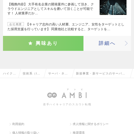
【職務内容】 大手有名企業の開発案件に参画して頂き、ク
ラウドエンジニアとしてスキルを磨いて頂くことが可能で
す！ 人材業界だか…
【キャリア志向の高い人材層、エンジニア、女性をターゲットとし
会社概要
た採用支援を行っています】 同業他社と比較すると、ターゲットを…
興味あり
詳細へ
ハイクラ
技術系（I
サーバ・ネッ
新規事業・新サービスのサーバ・
ス求人T
T・Web・
トワークエン
ネットワークエンジニアの転職・
OP
通信系）
ジニア
求人情報一覧
若手ハイキャリアのスカウト転職
利用規約
求人情報に関するポリシー
個人情報の取り扱い
推奨環境