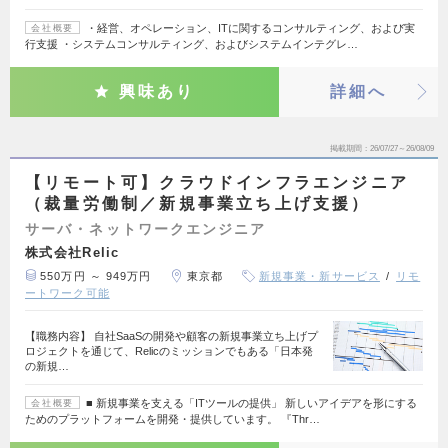
・経営、オペレーション、ITに関するコンサルティング、および実
会社概要
行支援 ・システムコンサルティング、およびシステムインテグレ…
興味あり
詳細へ
掲載期間
26/07/27～26/08/09
【リモート可】クラウドインフラエンジニア
（裁量労働制／新規事業立ち上げ支援）
サーバ・ネットワークエンジニア
株式会社Relic
550万円 ～ 949万円
東京都
新規事業・新サービス
リモ
ートワーク可能
【職務内容】 自社SaaSの開発や顧客の新規事業立ち上げプ
ロジェクトを通じて、Relicのミッションでもある「日本発
の新規…
■ 新規事業を支える「ITツールの提供」 新しいアイデアを形にする
会社概要
ためのプラットフォームを開発・提供しています。 『Thr…