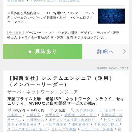
開発責任者
年収600万以上
育児支援制度
＜具体的な業務内容＞ ・PHPを用いたPC/スマートフォン
向けゲームのサーバーサイド開発・運用 ・ゲームロジッ
ク（マッチ…
ゲームハード・ソフトウェアの開発・デザイン・デバッグ・販売・
会社概要
輸出入 キャラクター商品の企画・製造・販売 デジタルコンテンツ、…
興味あり
詳細へ
掲載期間
26/07/29～26/08/11
【関西支社】システムエンジニア（運用）
（メンバー～リーダー）
サーバ・ネットワークエンジニア
東証プライム上場 老舗ISP ネットワーク、クラウド、セキ
ュリティ、MVNOなど自社開発サービスが強み
500万円 ～ 649万円
大阪府
海外展開あり（日系グローバ
ル企業）
上場企業
大手企業
管理職・マネジャー
新規事業・新
サービス
土日祝休み
ポテンシャル採用（未経験可）
社長・役員
直下
事業責任者
サービス責任者
開発責任者
年収600万以上
ストックオプションあり
フレックス勤務
リモートワーク可能
育