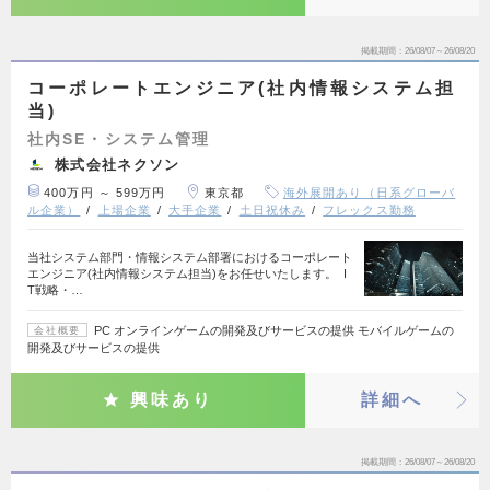
掲載期間
26/08/07～26/08/20
コーポレートエンジニア(社内情報システム担
当)
社内SE・システム管理
株式会社ネクソン
400万円 ～ 599万円
東京都
海外展開あり（日系グローバ
ル企業）
上場企業
大手企業
土日祝休み
フレックス勤務
当社システム部門・情報システム部署におけるコーポレート
エンジニア(社内情報システム担当)をお任せいたします。 I
T戦略・…
PC オンラインゲームの開発及びサービスの提供 モバイルゲームの
会社概要
開発及びサービスの提供
興味あり
詳細へ
掲載期間
26/08/07～26/08/20