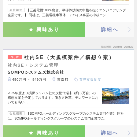
【三菱電機100％出資。半導体技術の中核を担うエンジニアリング
会社概要
企業です。】 同社は、三菱電機半導体・デバイス事業の中核エン…
興味あり
詳細へ
掲載期間
26/08/08～26/08/21
社内SE（大規模案件／構想立案）
NEW
社内SE・システム管理
SOMPOシステムズ株式会社
450万円 ～ 849万円
東京都
育児支援制度
2025年度より損保ジャパン社の次世代端末（約３万台）の
構想立案を予定しております。働き方改革、テレワークにお
いても高い…
【SOMPOホールディングスグループのシステム専門企業】 同社
会社概要
は、SOMPOホールディングスグループのシステム専門企業でご…
興味あり
詳細へ