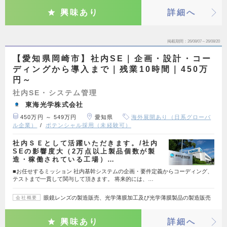
興味あり
詳細へ
掲載期間
26/08/07～26/08/20
【愛知県岡崎市】社内SE｜企画・設計・コー
ディングから導入まで｜残業10時間｜450万
円～
社内SE・システム管理
東海光学株式会社
450万円 ～ 549万円
愛知県
海外展開あり（日系グローバ
ル企業）
ポテンシャル採用（未経験可）
社内ＳＥとして活躍いただきます。/社内
SEの影響度大（2万点以上製品個数が製
造・稼働されている工場）…
■お任せするミッション 社内基幹システムの企画・要件定義からコーディング、
テストまで一貫して関与して頂きます。 将来的には、…
眼鏡レンズの製造販売、光学薄膜加工及び光学薄膜製品の製造販売
会社概要
興味あり
詳細へ