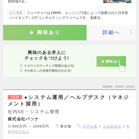
発領域のみ…
フューチャーは1989年、エンジニア2名によって創業された日本初
会社概要
（パイオニア）のITコンサルティングファームです。 創業当…
興味あり
詳細へ
興味のある求人に
チェックをつけよう!
興味あり
スカウトのマッチング精度があがる!
その求人への合格可能性がわかる!
掲載期間
26/08/08～26/08/21
●システム運用／ヘルプデスク（マネジ
NEW
メント採用）
社内SE・システム管理
株式会社パソナ
800万円 ～ 1049万円
東京都
大手企業
土日祝休み
年
収600万以上