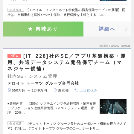
【モバイル・インターネット特化型の損害保険サービスの展開】 同
会社概要
社は、自転車向け保険やペット保険、旅行保険を主軸とする、au…
興味あり
詳細へ
掲載期間
26/08/08～26/08/21
[IT_228]社内SE／アプリ基盤構築・運
NEW
用、共通データシステム開発保守チーム（マ
ネジャー候補）
社内SE・システム管理
デロイト トーマツ グループ合同会社
550万円 ～ 1249万円
東京都
土日祝休み
■業務内容 （30%）システムインフラ維持管理・業務支援
アプリケーション改修案件管理 （20%）システム運用・管
理 （20%…
【デロイト トーマツ グループ各社のコーポレート機能を担う法人で
会社概要
す】 同社は、デロイト トーマツ グループのコーポレートサ…