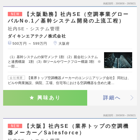
掲載期間
26/08/08～26/08/21
【大阪勤務】社内SE（空調事業グロー
NEW
バルNo.1／基幹システム開発の上流工程）
社内SE・システム管理
ダイキンエアテクノ株式会社
500万円 ～ 599万円
大阪府
（1）基幹システムの保守メンテ 1割 （2）親会社システム
と連携構築 1割 （3）BIツールやワークフロー構築 3割 ※
一部…
【業界トップ空調機器メーカーのエンジニアリング会社】 同社は、
会社概要
ビルや商業施設、病院、工場、住宅等における空調機器を含めた建…
興味あり
詳細へ
掲載期間
26/08/08～26/08/21
【大阪】社内SE（業界トップの空調機
NEW
器メーカー／Salesforce）