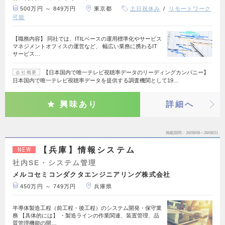
500万円 ～ 849万円
東京都
土日祝休み
リモートワーク
可能
【職務内容】 同社では、ITILベースの運用標準化やサービス
マネジメントオフィスの運営など、 幅広い業務に携わるIT
サービス…
【日本国内で唯一テレビ視聴率データのリーディングカンパニー】
会社概要
日本国内で唯一テレビ視聴率データを提供する調査機関として19…
興味あり
詳細へ
掲載期間
26/08/08～26/08/21
【兵庫】情報システム
NEW
社内SE・システム管理
メルコセミコンダクタエンジニアリング株式会社
450万円 ～ 749万円
兵庫県
半導体製造工程（前工程・後工程）のシステム開発・保守業
務 【具体的には】 ・製造ラインの作業関連、装置管理、品
質管理機能の開…