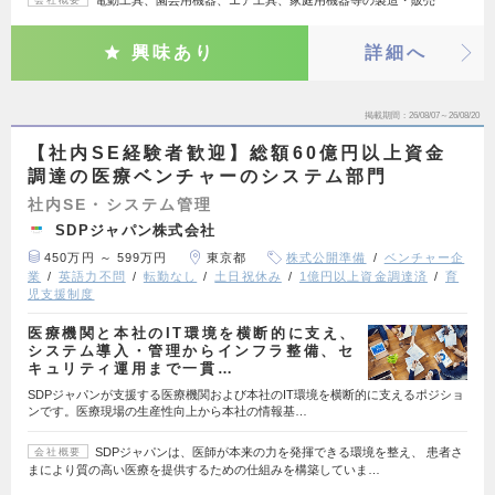
興味あり
詳細へ
掲載期間
26/08/07～26/08/20
【社内SE経験者歓迎】総額60億円以上資金
調達の医療ベンチャーのシステム部門
社内SE・システム管理
SDPジャパン株式会社
450万円 ～ 599万円
東京都
株式公開準備
ベンチャー企
業
英語力不問
転勤なし
土日祝休み
1億円以上資金調達済
育
児支援制度
医療機関と本社のIT環境を横断的に支え、
システム導入・管理からインフラ整備、セ
キュリティ運用まで一貫…
SDPジャパンが支援する医療機関および本社のIT環境を横断的に支えるポジショ
ンです。医療現場の生産性向上から本社の情報基…
SDPジャパンは、医師が本来の力を発揮できる環境を整え、 患者さ
会社概要
まにより質の高い医療を提供するための仕組みを構築していま…