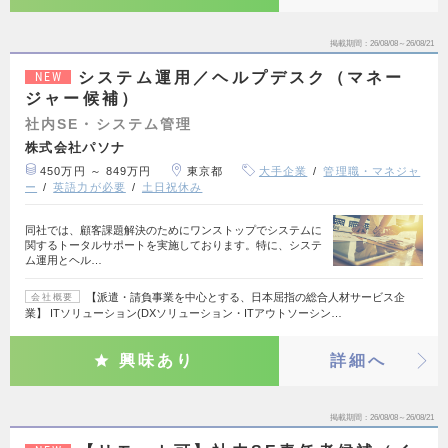
掲載期間
26/08/08～26/08/21
システム運用／ヘルプデスク（マネー
NEW
ジャー候補）
社内SE・システム管理
株式会社パソナ
450万円 ～ 849万円
東京都
大手企業
管理職・マネジャ
ー
英語力が必要
土日祝休み
同社では、顧客課題解決のためにワンストップでシステムに
関するトータルサポートを実施しております。特に、システ
ム運用とヘル…
【派遣・請負事業を中心とする、日本屈指の総合人材サービス企
会社概要
業】 ITソリューション(DXソリューション・ITアウトソーシン…
興味あり
詳細へ
掲載期間
26/08/08～26/08/21