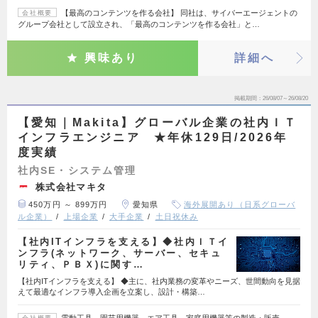
【最高のコンテンツを作る会社】 同社は、サイバーエージェントの
会社概要
グループ会社として設立され、「最高のコンテンツを作る会社」と…
興味あり
詳細へ
掲載期間
26/08/07～26/08/20
【愛知｜Makita】グローバル企業の社内ＩＴ
インフラエンジニア ★年休129日/2026年
度実績
社内SE・システム管理
株式会社マキタ
450万円 ～ 899万円
愛知県
海外展開あり（日系グローバ
ル企業）
上場企業
大手企業
土日祝休み
【社内ITインフラを支える】◆社内ＩＴイ
ンフラ(ネットワーク、サーバー、セキュ
リティ、ＰＢＸ)に関す…
【社内ITインフラを支える】 ◆主に、社内業務の変革やニーズ、世間動向を見据
えて最適なインフラ導入企画を立案し、設計・構築…
電動工具、園芸用機器、エア工具、家庭用機器等の製造・販売
会社概要