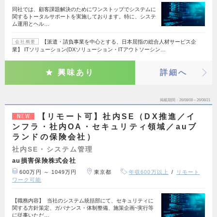
同社では、顧客課題解決のためにワンストップでシステムに
関するトータルサポートを実施しております。特に、システ
ム運用とヘル…
【派遣・請負事業を中心とする、日本屈指の総合人材サービス企
会社概要
業】 ITソリューション(DXソリューション・ITアウトソーシン…
興味あり
詳細へ
掲載期間
26/08/08～26/08/21
【リモート可】社内SE（DX推進／イ
NEW
ンフラ・社内OA・セキュリティ領域／auブ
ランドの保険会社）
社内SE・システム管理
au損害保険株式会社
600万円 ～ 1049万円
東京都
年収600万以上
リモート
ワーク可能
【職務内容】 当社のシステム統括部にて、セキュリティに
関する方針策定、ガバナンス・体制整備、施策企画~実行等
に従事いただ…