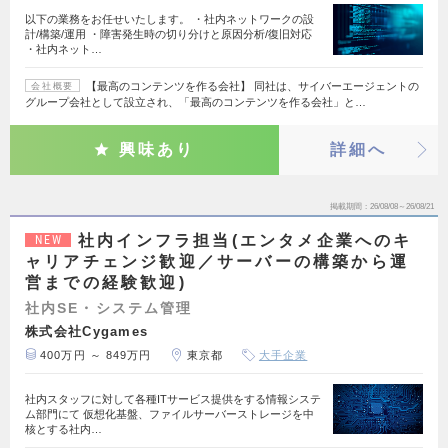
以下の業務をお任せいたします。 ・社内ネットワークの設
計/構築/運用 ・障害発生時の切り分けと原因分析/復旧対応
・社内ネット…
【最高のコンテンツを作る会社】 同社は、サイバーエージェントの
会社概要
グループ会社として設立され、「最高のコンテンツを作る会社」と…
興味あり
詳細へ
掲載期間
26/08/08～26/08/21
社内インフラ担当(エンタメ企業へのキ
NEW
ャリアチェンジ歓迎／サーバーの構築から運
営までの経験歓迎)
社内SE・システム管理
株式会社Cygames
400万円 ～ 849万円
東京都
大手企業
社内スタッフに対して各種ITサービス提供をする情報システ
ム部門にて 仮想化基盤、ファイルサーバーストレージを中
核とする社内…