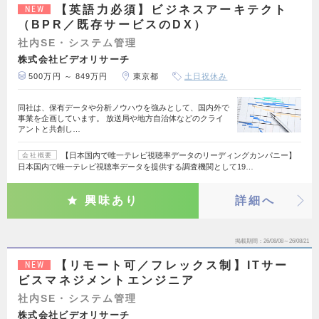
【英語力必須】ビジネスアーキテクト
NEW
（BPR／既存サービスのDX）
社内SE・システム管理
株式会社ビデオリサーチ
500万円 ～ 849万円
東京都
土日祝休み
同社は、保有データや分析ノウハウを強みとして、国内外で
事業を企画しています。 放送局や地方自治体などのクライ
アントと共創し…
【日本国内で唯一テレビ視聴率データのリーディングカンパニー】
会社概要
日本国内で唯一テレビ視聴率データを提供する調査機関として19…
興味あり
詳細へ
掲載期間
26/08/08～26/08/21
【リモート可／フレックス制】ITサー
NEW
ビスマネジメントエンジニア
社内SE・システム管理
株式会社ビデオリサーチ