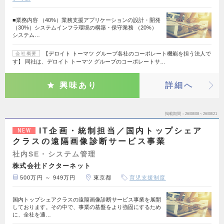
■業務内容 （40%）業務支援アプリケーションの設計・開発
（30%）システムインフラ環境の構築・保守業務 （20%）
システム…
【デロイト トーマツ グループ各社のコーポレート機能を担う法人で
会社概要
す】 同社は、デロイト トーマツ グループのコーポレートサ…
興味あり
詳細へ
掲載期間
26/08/08～26/08/21
IT企画・統制担当／国内トップシェア
NEW
クラスの遠隔画像診断サービス事業
社内SE・システム管理
株式会社ドクターネット
500万円 ～ 949万円
東京都
育児支援制度
国内トップシェアクラスの遠隔画像診断サービス事業を展開
しております。その中で、事業の基盤をより強固にするため
に、全社を通…