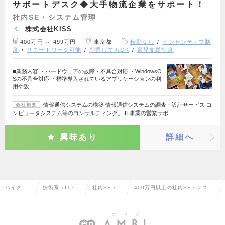
サポートデスク◆⼤⼿物流企業をサポート！
社内SE・システム管理
株式会社KISS
400万円 ～ 499万円
東京都
転勤なし
インセンティブ制
度
リモートワーク可能
副業してもOK
育児支援制度
■業務内容 ・ハードウェアの故障・不具合対応 ・WindowsO
Sの不具合対応 ・標準導入されているアプリケーションの利
用や設…
情報通信システムの構築 情報通信システムの調査・設計サービス コ
会社概要
ンピュータシステム等のコンサルティング。 IT事業の営業サポ…
興味あり
詳細へ
ハイクラ
技術系（IT・W
社内SE・シ
400万円以上の社内SE・システ
ス求人TO
eb・通信系）
ステム管理
ム管理の転職・求人情報一覧
P