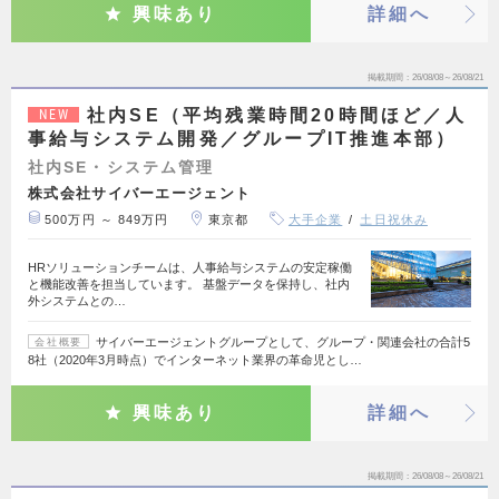
興味あり
詳細へ
掲載期間
26/08/08～26/08/21
社内SE（平均残業時間20時間ほど／人
NEW
事給与システム開発／グループIT推進本部）
社内SE・システム管理
株式会社サイバーエージェント
500万円 ～ 849万円
東京都
大手企業
土日祝休み
HRソリューションチームは、人事給与システムの安定稼働
と機能改善を担当しています。 基盤データを保持し、社内
外システムとの…
サイバーエージェントグループとして、グループ・関連会社の合計5
会社概要
8社（2020年3月時点）でインターネット業界の革命児とし…
興味あり
詳細へ
掲載期間
26/08/08～26/08/21