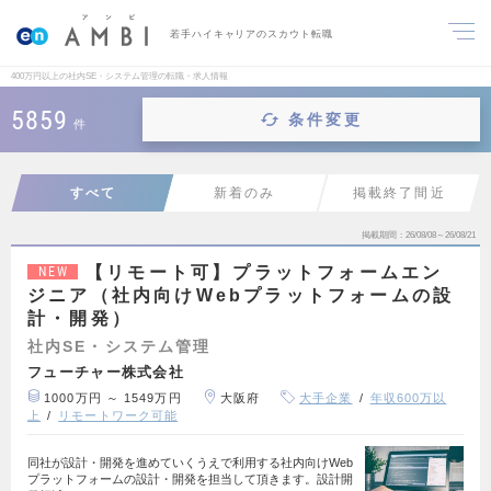
若手ハイキャリアのスカウト転職
400万円以上の社内SE・システム管理の転職・求人情報
5859
条件変更
件
すべて
新着のみ
掲載終了間近
掲載期間
26/08/08～26/08/21
【リモート可】プラットフォームエン
NEW
ジニア（社内向けWebプラットフォームの設
計・開発）
社内SE・システム管理
フューチャー株式会社
1000万円 ～ 1549万円
大阪府
大手企業
年収600万以
上
リモートワーク可能
同社が設計・開発を進めていくうえで利用する社内向けWeb
プラットフォームの設計・開発を担当して頂きます。設計開