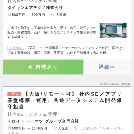
社内SE・システム管理
ダイキンエアテクノ株式会社
500万円 ～ 599万円
大阪府
－当社が施工する工事物件の案件～受注～着工～竣工までの
販売・購買管理、及び、保守を含むメンテナンス業務を管理
する基幹シス…
【業界トップ空調機器メーカーのエンジニアリング会社】 同社は、
会社概要
ビルや商業施設、病院、工場、住宅等における空調機器を含めた建…
興味あり
詳細へ
掲載期間
26/08/08～26/08/21
【大阪/リモート可】 社内SE／アプリ
NEW
基盤構築・運用、共通データシステム開発保
守担当
社内SE・システム管理
デロイト トーマツ グループ合同会社
500万円 ～ 1249万円
大阪府
土日祝休み
リモートワー
ク可能