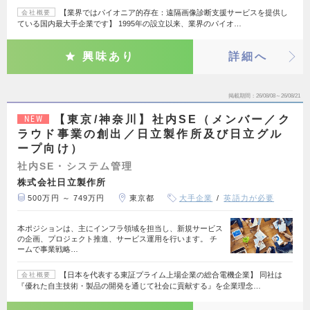
【業界ではパイオニア的存在：遠隔画像診断支援サービスを提供し
会社概要
ている国内最大手企業です】 1995年の設立以来、業界のパイオ…
興味あり
詳細へ
掲載期間
26/08/08～26/08/21
【東京/神奈川】社内SE（メンバー／ク
NEW
ラウド事業の創出／日立製作所及び日立グル
ープ向け）
社内SE・システム管理
株式会社日立製作所
500万円 ～ 749万円
東京都
大手企業
英語力が必要
本ポジションは、主にインフラ領域を担当し、新規サービス
の企画、プロジェクト推進、サービス運用を行います。 チ
ームで事業戦略…
【日本を代表する東証プライム上場企業の総合電機企業】 同社は
会社概要
『優れた自主技術・製品の開発を通じて社会に貢献する』を企業理念…