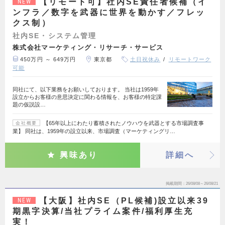
【リモート可】社内SE責任者候補（イ
NEW
ンフラ／数字を武器に世界を動かす／フレッ
クス制）
社内SE・システム管理
株式会社マーケティング・リサーチ・サービス
450万円 ～ 649万円
東京都
土日祝休み
リモートワーク
可能
同社にて、以下業務をお願いしております。 当社は1959年
設立からお客様の意思決定に関わる情報を、お客様の特定課
題の仮説設…
【65年以上にわたり蓄積されたノウハウを武器とする市場調査事
会社概要
業】 同社は、1959年の設立以来、市場調査（マーケティングリ…
興味あり
詳細へ
掲載期間
26/08/08～26/08/21
【大阪】社内SE（PL候補)設立以来39
NEW
期黒字決算/当社プライム案件/福利厚生充
実！