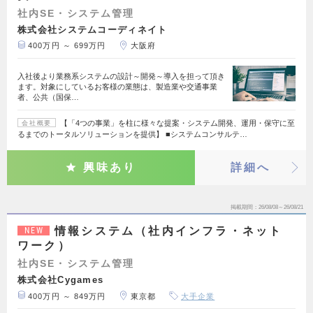
社内SE・システム管理
株式会社システムコーディネイト
400万円 ～ 699万円
大阪府
入社後より業務系システムの設計～開発～導入を担って頂き
ます。対象にしているお客様の業態は、製造業や交通事業
者、公共（国保…
【「4つの事業」を柱に様々な提案・システム開発、運用・保守に至
会社概要
るまでのトータルソリューションを提供】 ■システムコンサルテ…
興味あり
詳細へ
掲載期間
26/08/08～26/08/21
情報システム（社内インフラ・ネット
NEW
ワーク）
社内SE・システム管理
株式会社Cygames
400万円 ～ 849万円
東京都
大手企業