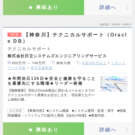
興味あり
詳細へ
掲載期間
26/08/06～26/08/19
【神奈川】テクニカルサポート（Oracl
NEW
e DB）
テクニカルサポート
株式会社日立システムズエンジニアリングサービス
650万円 ～ 749万円
神奈川県
年収600万以上
リモート
ワーク可能
育児支援制度
★年間休日126日★安全と健康を守ること
を最優先にする職場★リーダー候補
【職務概要】 同社のOracle製品に関わるコールセンタでの
テクニカルサポート業務をお任せします。 現在新たなチー
ム体制の構…
【事業内容】 ■システム構築 ■システム運用・監視・保守 ■情報
会社概要
関連機器・ソフトウェアの販売と開発 【会社の特徴】 ■事業内容…
興味あり
詳細へ