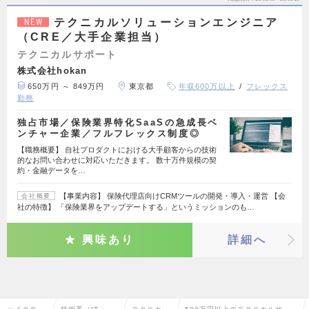
テクニカルソリューションエンジニア
NEW
（CRE／大手企業担当）
テクニカルサポート
株式会社hokan
650万円 ～ 849万円
東京都
年収600万以上
フレックス
勤務
独占市場／保険業界特化SaaSの急成長ベ
ンチャー企業／フルフレックス制度◎
【職務概要】 自社プロダクトにおける大手顧客からの技術
的なお問い合わせに対応いただきます。 数十万件規模の契
約・金融データを…
【事業内容】 保険代理店向けCRMツールの開発・導入・運営 【会
会社概要
社の特徴】 「保険業界をアップデートする」というミッションのも…
興味あり
詳細へ