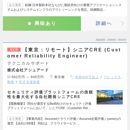
鉄鋼 日本製鉄本社ならびに製鉄所向けの業務アプリケーションシス
会社概要
テムおよびシステムインフラのアウトソーシングを受託。鉄鋼製品…
興味あり
詳細へ
掲載期間
26/08/06～26/08/19
【東京：リモート】シニアCRE (Cust
NEW
omer Reliability Engineer)
テクニカルサポート
株式会社アシュアード
650万円 ～ 849万円
東京都
年収600万以上
フレックス
勤務
育児支援制度
セキュリティ評価プラットフォームの信頼
性を最大化する自社開発シニアCRE
【職務概要】 同社が運営するBtoB向けのセキュリティ評価
プラットフォームにおいて、シニアCRE（Customer Rel…
【事業内容】 Assuredクラウド評価／Assured企業評価／yamoryの
会社概要
運営 【会社の特徴】 同社は、クラウドサービス…