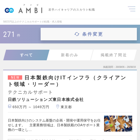
若手ハイキャリアのスカウト転職
500万円以上のテクニカルサポートの転職・求人情報
271
条件変更
件
すべて
新着のみ
掲載終了間近
掲載期間
26/08/06～26/08/19
日本製鉄向けITインフラ（クライアン
NEW
ト領域・リーダー）
テクニカルサポート
日鉄ソリューションズ東日本株式会社
650万円 ～ 1049万円
東京都
日本製鉄向けのシステム基盤の企画・開発や運用保守をお任
せします。 主要業務領域は、日本製鉄殿のOAサポート業
務の一環とし…