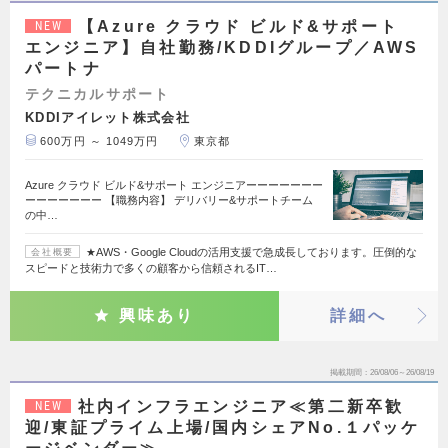
【Azure クラウド ビルド&サポート
NEW
エンジニア】自社勤務/KDDIグループ／AWS
パートナ
テクニカルサポート
KDDIアイレット株式会社
600万円 ～ 1049万円
東京都
Azure クラウド ビルド&サポート エンジニアーーーーーーー
ーーーーーーー 【職務内容】 デリバリー&サポートチーム
の中…
★AWS・Google Cloudの活用支援で急成長しております。圧倒的な
会社概要
スピードと技術力で多くの顧客から信頼されるIT…
興味あり
詳細へ
掲載期間
26/08/06～26/08/19
社内インフラエンジニア≪第二新卒歓
NEW
迎/東証プライム上場/国内シェアNo.１パッケ