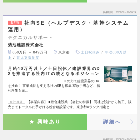
掲載期間
26/08/06～26/08/19
社内SE（ヘルプデスク・基幹システム
NEW
運用）
テクニカルサポート
菊池建設株式会社
650万円 ～ 849万円
東京都
土日祝休み
年収600万以
上
育児支援制度
月給40万円以上／土日祝休／建設業界のD
Xを推進する社内ITの核となるポジション
￣￣￣￣￣￣￣￣￣￣￣￣￣￣￣￣ ITの力で建設業界のDX
を推進！ 事業成長を支える社内SEを募集 家族手当など、福
利厚生も充…
【事業内容】 ■総合建設業 【会社の特徴】 同社は設計から施工、販
会社概要
売までトータルに手がける総合建設業です。東京都Aランク指定と…
興味あり
詳細へ
掲載期間
26/08/06～26/08/19