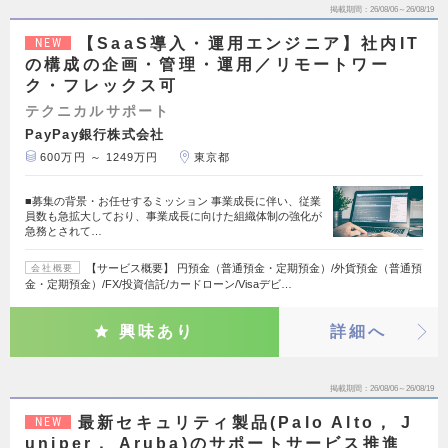
掲載期間
26/08/06～26/08/19
【SaaS導入・運用エンジニア】社内IT
NEW
の構成の企画・管理・運用／リモートワー
ク・フレックス可
テクニカルサポート
PayPay銀行株式会社
600万円 ～ 1249万円
東京都
■募集の背景・お任せするミッション 事業成長に伴い、従業
員数も急拡大しており、事業成長に向けた組織体制の強化が
急務とされて…
【サービス概要】 円預金（普通預金・定期預金）/外貨預金（普通預
会社概要
金・定期預金）/FX/投資信託/カードローン/Visaデビ…
興味あり
詳細へ
掲載期間
26/08/06～26/08/19
最新セキュリティ製品(Palo Alto， J
NEW
uniper， Aruba)のサポートサービス推進