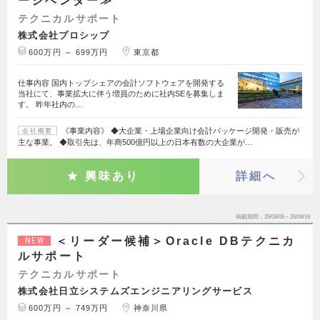
ージベンダー≫
テクニカルサポート
株式会社プロシップ
600万円 ～ 699万円
東京都
仕事内容 国内トップシェアの会計ソフトウェアを開発する
当社にて、事業拡大に伴う増員のために社内SEを募集しま
す。 昨年社内の…
《事業内容》 ◆大企業・上場企業向け会計パッケージ開発・販売が
会社概要
主な事業。 ◆取引先は、年商500億円以上の日本有数の大企業が…
興味あり
詳細へ
掲載期間
26/08/06～26/08/19
＜リーダー候補＞Oracle DBテクニカ
NEW
ルサポート
テクニカルサポート
株式会社日立システムズエンジニアリングサービス
600万円 ～ 749万円
神奈川県