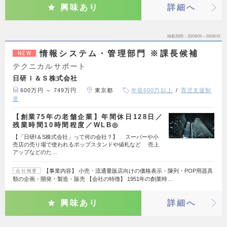
興味あり
詳細へ
掲載期間
26/08/06～26/08/19
情報システム・管理部門 ※課長候補
NEW
テクニカルサポート
日研Ｉ＆Ｓ株式会社
600万円 ～ 749万円
東京都
年収600万以上
育児支援制
度
【創業75年の老舗企業】年間休日128日／
残業時間10時間程度／WLB◎
【「日研I＆S株式会社」って何の会社？】 スーパーや小
売店の売り場で使われるポップスタンドや値札など 売上
アップなどのた…
【事業内容】 小売・流通量販店向けの価格表示・陳列・POP用器具
会社概要
類の企画・開発・製造・販売 【会社の特徴】 1951年の創業時…
興味あり
詳細へ