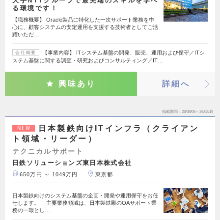
大手NTTグループで最先端のスキルを学べ
る環境です！
【職務概要】 Oracle製品に特化した一次サポート業務を中
心に、顧客システムの安定運用を支援する技術者としてご活
躍いただ…
【事業内容】 ITシステム基盤の開発、販売、運用および保守／ITシ
会社概要
ステム基盤に関する調査・研究およびコンサルティング／IT…
興味あり
詳細へ
掲載期間
26/08/06～26/08/19
日本製鉄向けITインフラ（クライアン
NEW
ト領域・リーダー）
テクニカルサポート
日鉄ソリューションズ東日本株式会社
650万円 ～ 1049万円
東京都
日本製鉄向けのシステム基盤の企画・開発や運用保守をお任
せします。 主要業務領域は、日本製鉄殿のOAサポート業
務の一環とし…