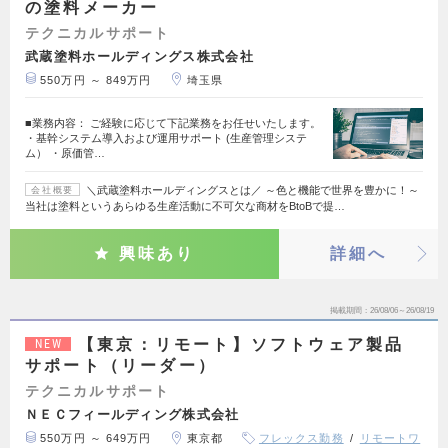
の塗料メーカー
テクニカルサポート
武蔵塗料ホールディングス株式会社
550万円 ～ 849万円
埼玉県
■業務内容： ご経験に応じて下記業務をお任せいたします。
・基幹システム導入および運用サポート (生産管理システ
ム） ・原価管…
＼武蔵塗料ホールディングスとは／ ～色と機能で世界を豊かに！～
会社概要
当社は塗料というあらゆる生産活動に不可欠な商材をBtoBで提…
興味あり
詳細へ
掲載期間
26/08/06～26/08/19
【東京：リモート】ソフトウェア製品
NEW
サポート（リーダー）
テクニカルサポート
ＮＥＣフィールディング株式会社
550万円 ～ 649万円
東京都
フレックス勤務
リモートワ