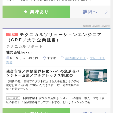
興味あり
詳細へ
掲載期間
26/08/06～26/08/19
テクニカルソリューションエンジニア
NEW
（CRE／大手企業担当）
テクニカルサポート
株式会社hokan
650万円 ～ 849万円
東京都
年収600万以上
フレックス
勤務
独占市場／保険業界特化SaaSの急成長ベ
ンチャー企業／フルフレックス制度◎
【職務概要】 自社プロダクトにおける大手顧客からの技術
的なお問い合わせに対応いただきます。 数十万件規模の契
約・金融データを…
【事業内容】 保険代理店向けCRMツールの開発・導入・運営 【会
会社概要
社の特徴】 「保険業界をアップデートする」というミッションのも…