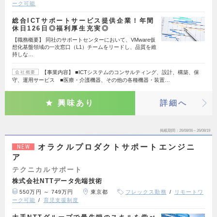
ーク可能
総合ICTサポートサービス提供企業！年間
休日126日◎福利厚生充実◎
【職務概要】 同社のサポートセンターにおいて、VMware仮
想化基盤領域の一次窓口（L1）チームをリードし、品質を維
持しな…
【事業内容】 ■ICTシステムのコンサルティング、設計、構築、保
会社概要
守、運用サービス ■医療・介護機器、その他の各種機器・装置…
興味あり
詳細へ
掲載期間
26/08/06～26/08/19
オラクルプロダクトサポートエンジニ
NEW
ア
テクニカルサポート
株式会社NTTデータ先端技術
550万円 ～ 749万円
東京都
フレックス勤務
リモートワ
ーク可能
育児支援制度