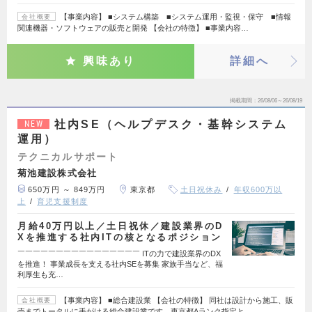
【事業内容】 ■システム構築 ■システム運用・監視・保守 ■情報
会社概要
関連機器・ソフトウェアの販売と開発 【会社の特徴】 ■事業内容…
興味あり
詳細へ
掲載期間
26/08/06～26/08/19
社内SE（ヘルプデスク・基幹システム
NEW
運用）
テクニカルサポート
菊池建設株式会社
650万円 ～ 849万円
東京都
土日祝休み
年収600万以
上
育児支援制度
月給40万円以上／土日祝休／建設業界のD
Xを推進する社内ITの核となるポジション
￣￣￣￣￣￣￣￣￣￣￣￣￣￣￣￣ ITの力で建設業界のDX
を推進！ 事業成長を支える社内SEを募集 家族手当など、福
利厚生も充…
【事業内容】 ■総合建設業 【会社の特徴】 同社は設計から施工、販
会社概要
売までトータルに手がける総合建設業です。東京都Aランク指定と…