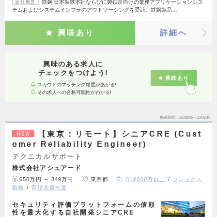
鉄鋼 日本製鉄本社ならびに製鉄所向けの業務アプリケーションシス
会社概要
テムおよびシステムインフラのアウトソーシングを受託。鉄鋼製品…
興味あり
詳細へ
興味のある求人に
チェックをつけよう!
興味あり
スカウトのマッチング精度があがる!
その求人への合格可能性がわかる!
掲載期間
26/08/06～26/08/19
【東京：リモート】シニアCRE (Cust
NEW
omer Reliability Engineer)
テクニカルサポート
株式会社アシュアード
650万円 ～ 849万円
東京都
年収600万以上
フレックス
勤務
育児支援制度
セキュリティ評価プラットフォームの信頼
性を最大化する自社開発シニアCRE