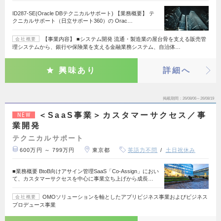
ID287-SE(Oracle DBテクニカルサポート) 【業務概要】 テ
クニカルサポート（日立サポート360）の Orac…
【事業内容】 ■システム開発 流通・製造業の屋台骨を支える販売管
会社概要
理システムから、銀行や保険業を支える金融業務システム、自治体…
興味あり
詳細へ
掲載期間
26/08/06～26/08/19
＜SaaS事業＞カスタマーサクセス／事
NEW
業開発
テクニカルサポート
600万円 ～ 799万円
東京都
英語力不問
土日祝休み
■業務概要 BtoB向けアサイン管理SaaS「Co-Assign」におい
て、カスタマーサクセスを中心に事業立ち上げから成長…
OMOソリューションを軸としたアプリビジネス事業およびビジネス
会社概要
プロデュース事業