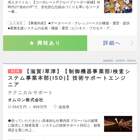
求人タイトル：【コーポレートITグループリーダー候補】AI
時代の“攻めのIT”で、全社的な仕組みづくりも率いるリーダ
ー募…
【事業内容】 ■データベース・ナレッジベースの構築・運営・提供
会社概要
■業務支援システムの企画・構築・運営（ビジネス・プロセス・ア…
興味あり
詳細へ
掲載期間
26/08/06～26/08/19
【滋賀/草津】【制御機器事業部/検査シ
NEW
ステム事業本部(ISD)】技術サポートエンジ
ニア
テクニカルサポート
オムロン株式会社
550万円 ～ 899万円
滋賀県
◆担っていただきたい具体的な仕事内容 グローバルの顧客
に販売した検査装置・システムの技術サポート対応と、顧客
満足を更に向上…