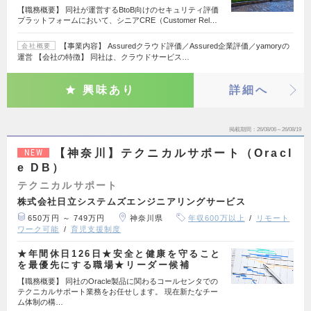
【職務概要】 同社が運営するBtoB向けのセキュリティ評価
プラットフォームにおいて、シニアCRE（Customer Rel…
【事業内容】 Assuredクラウド評価／Assured企業評価／yamoryの
会社概要
運営 【会社の特徴】 同社は、クラウドサービス…
興味あり
詳細へ
掲載期間
26/08/06～26/08/19
【神奈川】テクニカルサポート（Oracl
NEW
e DB）
テクニカルサポート
株式会社日立システムズエンジニアリングサービス
650万円 ～ 749万円
神奈川県
年収600万以上
リモート
ワーク可能
育児支援制度
★年間休日126日★安全と健康を守ること
を最優先にする職場★リーダー候補
【職務概要】 同社のOracle製品に関わるコールセンタでの
テクニカルサポート業務をお任せします。 現在新たなチー
ム体制の構…