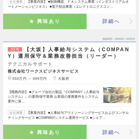
【事業内容】 ■制御機器、ＦＡシステム事業（インダストリアルオ
会社概要
ートメーションビジネス） ■電子部品事業（エレクトロニクスコン…
興味あり
詳細へ
掲載期間
26/08/06～26/08/19
【大坂】人事給与システム（COMPAN
NEW
Y）運用保守＆業務改善担当（リーダー）
テクニカルサポート
株式会社ワークスビジネスサービス
550万円 ～ 699万円
大阪府
【職務内容】 ■グループ会社の製品『COMPANY（人事給与
システム）』の運用/保守業務 お客様の業務要件をシステム
要件に落…
【事業内容】 ■人事給与アウトソーシングサービスおよびコンサル
会社概要
ティングサービス ■COMPANYシステム運用サービス ■シェア…
興味あり
詳細へ