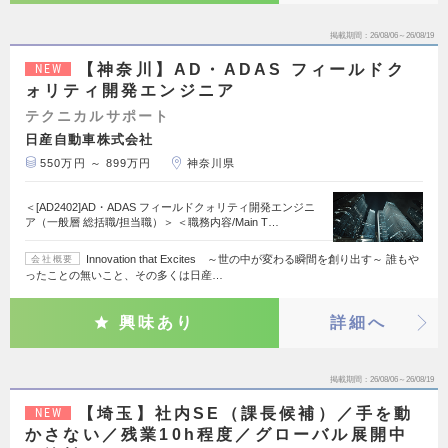
掲載期間
26/08/06～26/08/19
【神奈川】AD・ADAS フィールドク
NEW
ォリティ開発エンジニア
テクニカルサポート
日産自動車株式会社
550万円 ～ 899万円
神奈川県
＜[AD2402]AD・ADAS フィールドクォリティ開発エンジニ
ア（一般層 総括職/担当職）＞ ＜職務内容/Main T…
Innovation that Excites ～世の中が変わる瞬間を創り出す～ 誰もや
会社概要
ったことの無いこと、その多くは日産…
興味あり
詳細へ
掲載期間
26/08/06～26/08/19
【埼玉】社内SE（課長候補）／手を動
NEW
かさない／残業10h程度／グローバル展開中