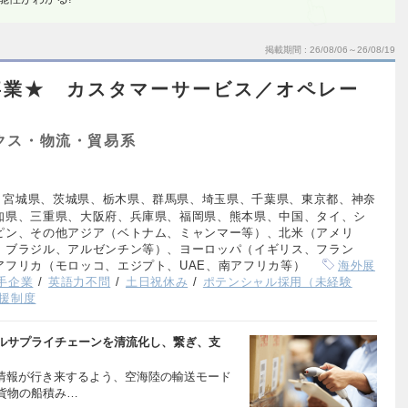
掲載期間
26/08/06～26/08/19
事業★ カスタマーサービス／オペレー
クス・物流・貿易系
、宮城県、茨城県、栃木県、群馬県、埼玉県、千葉県、東京都、神奈
知県、三重県、大阪府、兵庫県、福岡県、熊本県、中国、タイ、シ
ピン、その他アジア（ベトナム、ミャンマー等）、北米（アメリ
、ブラジル、アルゼンチン等）、ヨーロッパ（イギリス、フラン
アフリカ（モロッコ、エジプト、UAE、南アフリカ等）
海外展
手企業
英語力不問
土日祝休み
ポテンシャル採用（未経験
援制度
ルサプライチェーンを清流化し、繋ぎ、支
・情報が行き来するよう、空海陸の輸送モード
貨物の船積み…