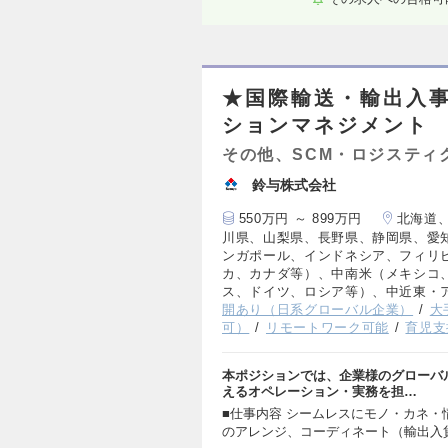
★国際輸送・輸出入
ションマネジメント
その他、SCM・ロジスティ
鈴与株式会社
550万円 ～ 899万円
北海道
川県、山梨県、長野県、静岡県、愛
ンガポール、インドネシア、フィリ
カ、カナダ等）、中南米（メキシコ
ス、ドイツ、ロシア等）、中近東・
開あり（日系グローバル企業）
大
可）
リモートワーク可能
育児支
本ポジションでは、企業様のグローバ
えるオペレーション・実務を担…
■仕事内容 シームレスにモノ・カネ
のアレンジ、コーディネート（輸出入