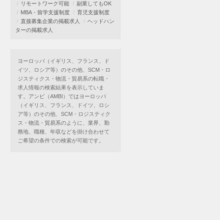
リモートワーク可能
副業してもOK
MBA・留学支援制度
育児支援制度
直接募集企業の掲載求人
ヘッドハン
ターの掲載求人
ヨーロッパ（イギリス、フランス、ド
イツ、ロシア等）のその他、SCM・ロ
ジスティクス・物流・貿易系の転職・
求人情報の検索結果を表示していま
す。アンビ（AMBI）ではヨーロッパ
（イギリス、フランス、ドイツ、ロシ
ア等）のその他、SCM・ロジスティク
ス・物流・貿易系のように、業界、勤
務地、職種、年収などを掛け合わせて
ご希望の条件での検索が可能です。