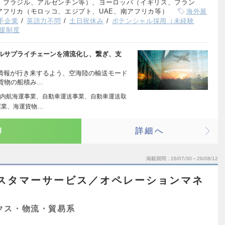
、ブラジル、アルゼンチン等）、ヨーロッパ（イギリス、フラン
アフリカ（モロッコ、エジプト、UAE、南アフリカ等）
海外展
手企業
英語力不問
土日祝休み
ポテンシャル採用（未経験
援制度
ルサプライチェーンを清流化し、繋ぎ、支
・情報が行き来するよう、空海陸の輸送モード
貨物の船積み…
内航海運事業、自動車運送事業、自動車運送取
屋業、海運貨物…
り
詳細へ
掲載期間
26/07/30～26/08/12
スタマーサービス／オペレーションマネ
クス・物流・貿易系