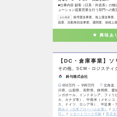
■仕事内容 顧客（日系・外資系）の
ューション提案営業を行う部門への配
港湾運送事業、海上運送事業、
会社概要
扱業、自動車回送事業、通関業、保税上
興味あ
【DC・倉庫事業】ソ
その他、SCM・ロジスティ
鈴与株式会社
650万円 ～ 999万円
北海道
川県、山梨県、長野県、静岡県、愛
ンガポール、インドネシア、フィリ
カ、カナダ等）、中南米（メキシコ
ス、ドイツ、ロシア等）、中近東・
開あり（日系グローバル企業）
大
可）
リモートワーク可能
育児支