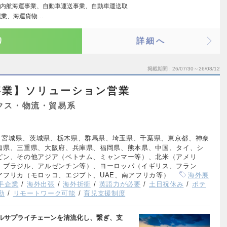
内航海運事業、自動車運送事業、自動車運送取
屋業、海運貨物…
り
詳細へ
掲載期間
26/07/30～26/08/12
事業】ソリューション営業
クス・物流・貿易系
、宮城県、茨城県、栃木県、群馬県、埼玉県、千葉県、東京都、神奈
知県、三重県、大阪府、兵庫県、福岡県、熊本県、中国、タイ、シ
ピン、その他アジア（ベトナム、ミャンマー等）、北米（アメリ
、ブラジル、アルゼンチン等）、ヨーロッパ（イギリス、フラン
アフリカ（モロッコ、エジプト、UAE、南アフリカ等）
海外展
手企業
海外出張
海外折衝
英語力が必要
土日祝休み
ポテ
勤
リモートワーク可能
育児支援制度
ルサプライチェーンを清流化し、繋ぎ、支