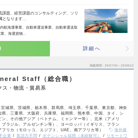
物流課題、経営課題のコンサルティング、ソリ
属となります…
内航海運事業、自動車運送事業、自動車運送取
屋業、海運貨物…
り
詳細へ
掲載期間
26/07/30～26/08/12
eral Staff（総合職）
クス・物流・貿易系
、宮城県、茨城県、栃木県、群馬県、埼玉県、千葉県、東京都、神奈
知県、三重県、大阪府、兵庫県、福岡県、熊本県、中国、タイ、シ
ピン、その他アジア（ベトナム、ミャンマー等）、北米（アメリ
、ブラジル、アルゼンチン等）、ヨーロッパ（イギリス、フラン
アフリカ（モロッコ、エジプト、UAE、南アフリカ等）
海外展
手企業
英語力不問
ポテンシャル採用（未経験可）
リモートワ