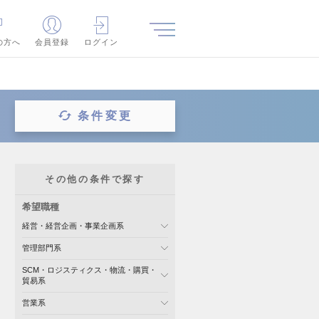
の方へ
会員登録
ログイン
条件変更
その他の条件で探す
希望職種
経営・経営企画・事業企画系
管理部門系
SCM・ロジスティクス・物流・購買・
貿易系
営業系