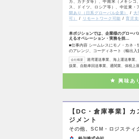
カ、カナダ等）、中南米（メキシコ
ス、ドイツ、ロシア等）、中近東・
開あり（日系グローバル企業）
大
可）
リモートワーク可能
育児支
本ポジションでは、企業様のグローバ
えるオペレーション・実務を担…
■仕事内容 シームレスにモノ・カネ
のアレンジ、コーディネート（輸出入
港湾運送事業、海上運送事業、
会社概要
扱業、自動車回送事業、通関業、保税上
興味あ
【DC・倉庫事業】カ
ジメント
その他、SCM・ロジスティ
鈴与株式会社