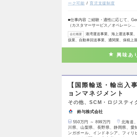
ーク可能
育児支援制度
■仕事内容 ご経験・適性に応じて、Gene
（カスタマーサービス／オペレーシ…
港湾運送事業、海上運送事業、
会社概要
扱業、自動車回送事業、通関業、保税上
興味あ
【国際輸送・輸出入
ョンマネジメント
その他、SCM・ロジスティ
鈴与株式会社
550万円 ～ 899万円
北海道
川県、山梨県、長野県、静岡県、愛
ンガポール、インドネシア、フィリ