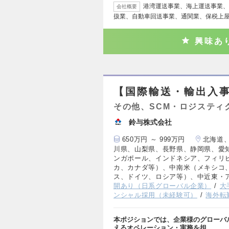
港湾運送事業、海上運送事業、
会社概要
扱業、自動車回送事業、通関業、保税上
興味あ
【国際輸送・輸出入
その他、SCM・ロジスティ
鈴与株式会社
650万円 ～ 999万円
北海道
川県、山梨県、長野県、静岡県、愛
ンガポール、インドネシア、フィリ
カ、カナダ等）、中南米（メキシコ
ス、ドイツ、ロシア等）、中近東・
開あり（日系グローバル企業）
大
ンシャル採用（未経験可）
海外転
本ポジションでは、企業様のグローバ
えるオペレーション・実務を担…