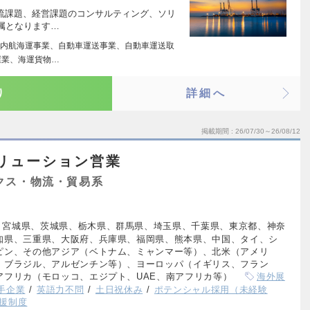
物流課題、経営課題のコンサルティング、ソリ
属となります…
内航海運事業、自動車運送事業、自動車運送取
屋業、海運貨物…
り
詳細へ
掲載期間
26/07/30～26/08/12
リューション営業
クス・物流・貿易系
、宮城県、茨城県、栃木県、群馬県、埼玉県、千葉県、東京都、神奈
知県、三重県、大阪府、兵庫県、福岡県、熊本県、中国、タイ、シ
ピン、その他アジア（ベトナム、ミャンマー等）、北米（アメリ
、ブラジル、アルゼンチン等）、ヨーロッパ（イギリス、フラン
アフリカ（モロッコ、エジプト、UAE、南アフリカ等）
海外展
手企業
英語力不問
土日祝休み
ポテンシャル採用（未経験
援制度