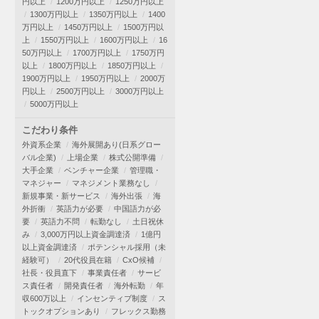
円以上
1200万円以上
1250万円以上
1300万円以上
1350万円以上
1400
万円以上
1450万円以上
1500万円以
上
1550万円以上
1600万円以上
16
50万円以上
1700万円以上
1750万円
以上
1800万円以上
1850万円以上
1900万円以上
1950万円以上
2000万
円以上
2500万円以上
3000万円以上
5000万円以上
こだわり条件
外資系企業
海外展開あり(日系グロー
バル企業)
上場企業
株式公開準備
大手企業
ベンチャー企業
管理職・
マネジャー
マネジメント業務なし
新規事業・新サービス
海外出張
海
外折衝
英語力が必要
中国語力が必
要
英語力不問
転勤なし
土日祝休
み
3,000万円以上資金調達済
1億円
以上資金調達済
ポテンシャル採用（未
経験可）
20代役員在籍
CxO候補
社長・役員直下
事業責任者
サービ
ス責任者
開発責任者
海外転勤
年
収600万以上
インセンティブ制度
ス
トックオプションあり
フレックス勤務