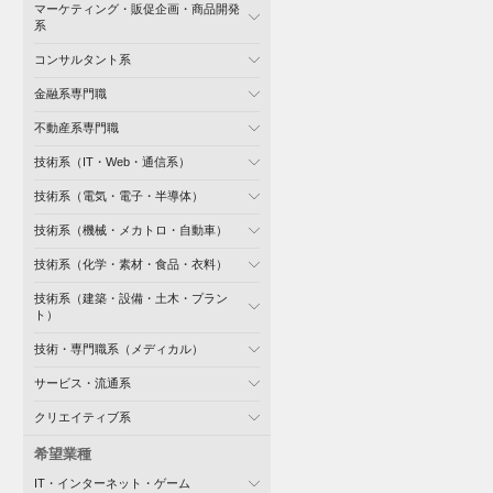
マーケティング・販促企画・商品開発
系
コンサルタント系
金融系専門職
不動産系専門職
技術系（IT・Web・通信系）
技術系（電気・電子・半導体）
技術系（機械・メカトロ・自動車）
技術系（化学・素材・食品・衣料）
技術系（建築・設備・土木・プラン
ト）
技術・専門職系（メディカル）
サービス・流通系
クリエイティブ系
希望業種
IT・インターネット・ゲーム