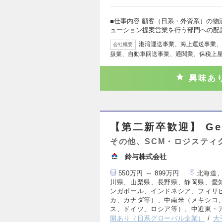
■仕事内容 顧客（日系・外資系）の
ューション提案営業を行う部門への配
港湾運送事業、海上運送事業、
会社概要
扱業、自動車回送事業、通関業、保税上
興味あ
【第二新卒歓迎】 Gen
その他、SCM・ロジスティ
鈴与株式会社
550万円 ～ 899万円
北海道
川県、山梨県、長野県、静岡県、愛
ンガポール、インドネシア、フィリ
カ、カナダ等）、中南米（メキシコ
ス、ドイツ、ロシア等）、中近東・
開あり（日系グローバル企業）
大