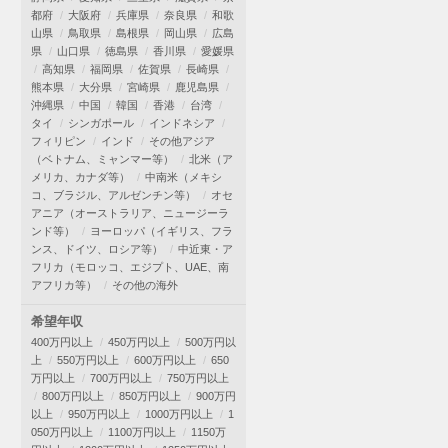
都府
大阪府
兵庫県
奈良県
和歌
山県
鳥取県
島根県
岡山県
広島
県
山口県
徳島県
香川県
愛媛県
高知県
福岡県
佐賀県
長崎県
熊本県
大分県
宮崎県
鹿児島県
沖縄県
中国
韓国
香港
台湾
タイ
シンガポール
インドネシア
フィリピン
インド
その他アジア
（ベトナム、ミャンマー等）
北米（ア
メリカ、カナダ等）
中南米（メキシ
コ、ブラジル、アルゼンチン等）
オセ
アニア（オーストラリア、ニュージーラ
ンド等）
ヨーロッパ（イギリス、フラ
ンス、ドイツ、ロシア等）
中近東・ア
フリカ（モロッコ、エジプト、UAE、南
アフリカ等）
その他の海外
希望年収
400万円以上
450万円以上
500万円以
上
550万円以上
600万円以上
650
万円以上
700万円以上
750万円以上
800万円以上
850万円以上
900万円
以上
950万円以上
1000万円以上
1
050万円以上
1100万円以上
1150万