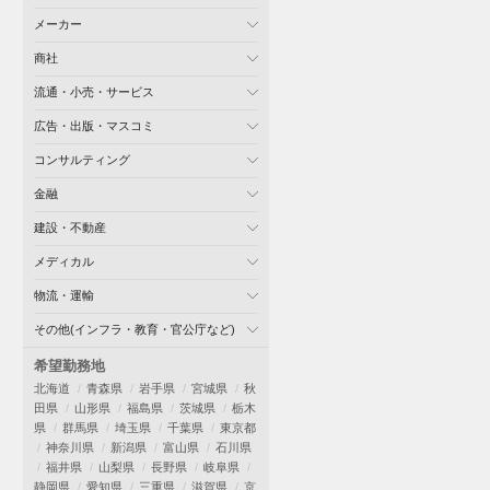
メーカー
商社
流通・小売・サービス
広告・出版・マスコミ
コンサルティング
金融
建設・不動産
メディカル
物流・運輸
その他(インフラ・教育・官公庁など)
希望勤務地
北海道
青森県
岩手県
宮城県
秋
田県
山形県
福島県
茨城県
栃木
県
群馬県
埼玉県
千葉県
東京都
神奈川県
新潟県
富山県
石川県
福井県
山梨県
長野県
岐阜県
静岡県
愛知県
三重県
滋賀県
京