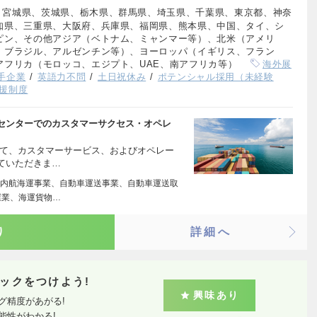
、宮城県、茨城県、栃木県、群馬県、埼玉県、千葉県、東京都、神奈
知県、三重県、大阪府、兵庫県、福岡県、熊本県、中国、タイ、シ
ピン、その他アジア（ベトナム、ミャンマー等）、北米（アメリ
、ブラジル、アルゼンチン等）、ヨーロッパ（イギリス、フラン
アフリカ（モロッコ、エジプト、UAE、南アフリカ等）
海外展
手企業
英語力不問
土日祝休み
ポテンシャル採用（未経験
援制度
センターでのカスタマーサクセス・オペレ
にて、カスタマーサービス、およびオペレー
ていただきま…
内航海運事業、自動車運送事業、自動車運送取
屋業、海運貨物…
り
詳細へ
ックをつけよう!
興味あり
グ精度があがる!
能性がわかる!