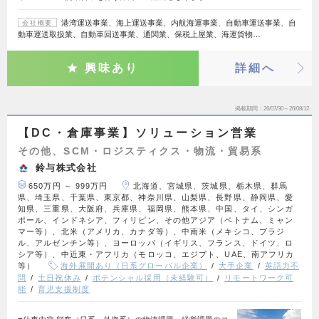
港湾運送事業、海上運送事業、内航海運事業、自動車運送事業、自
会社概要
動車運送取扱業、自動車回送事業、通関業、保税上屋業、海運貨物…
興味あり
詳細へ
掲載期間
26/07/30～26/08/12
【DC・倉庫事業】ソリューション営業
その他、SCM・ロジスティクス・物流・貿易系
鈴与株式会社
650万円 ～ 999万円
北海道、宮城県、茨城県、栃木県、群馬
県、埼玉県、千葉県、東京都、神奈川県、山梨県、長野県、静岡県、愛
知県、三重県、大阪府、兵庫県、福岡県、熊本県、中国、タイ、シンガ
ポール、インドネシア、フィリピン、その他アジア（ベトナム、ミャン
マー等）、北米（アメリカ、カナダ等）、中南米（メキシコ、ブラジ
ル、アルゼンチン等）、ヨーロッパ（イギリス、フランス、ドイツ、ロ
シア等）、中近東・アフリカ（モロッコ、エジプト、UAE、南アフリカ
等）
海外展開あり（日系グローバル企業）
大手企業
英語力不
問
土日祝休み
ポテンシャル採用（未経験可）
リモートワーク可
能
育児支援制度