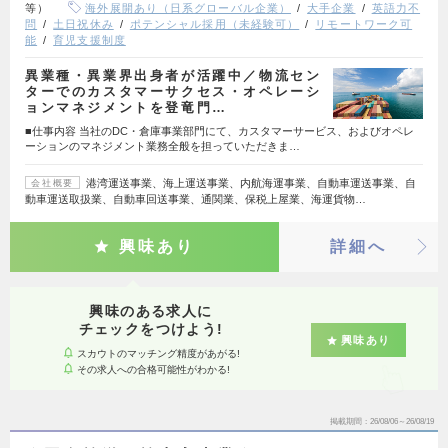
等）
海外展開あり（日系グローバル企業）
大手企業
英語力不
問
土日祝休み
ポテンシャル採用（未経験可）
リモートワーク可
能
育児支援制度
異業種・異業界出身者が活躍中／物流セン
ターでのカスタマーサクセス・オペレーシ
ョンマネジメントを登竜門…
■仕事内容 当社のDC・倉庫事業部門にて、カスタマーサービス、およびオペレ
ーションのマネジメント業務全般を担っていただきま…
港湾運送事業、海上運送事業、内航海運事業、自動車運送事業、自
会社概要
動車運送取扱業、自動車回送事業、通関業、保税上屋業、海運貨物…
興味あり
詳細へ
興味のある求人に
チェックをつけよう!
興味あり
スカウトのマッチング精度があがる!
その求人への合格可能性がわかる!
掲載期間
26/08/06～26/08/19