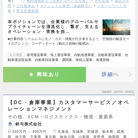
等）
海外展開あり（日系グローバル企業）
大手企業
英語力不
問
土日祝休み
ポテンシャル採用（未経験可）
リモートワーク可
能
育児支援制度
本ポジションでは、企業様のグローバルサ
プライチェーンを清流化し、繋ぎ、支える
オペレーション・実務を担…
■仕事内容 シームレスにモノ・カネ・情報が行き来するよう、空海陸の輸送モー
ドのアレンジ、コーディネート（輸出入貨物の船積み…
港湾運送事業、海上運送事業、内航海運事業、自動車運送事業、自
会社概要
動車運送取扱業、自動車回送事業、通関業、保税上屋業、海運貨物…
興味あり
詳細へ
掲載期間
26/07/30～26/08/12
【DC・倉庫事業】カスタマーサービス／オペ
レーションマネジメント
その他、SCM・ロジスティクス・物流・貿易系
鈴与株式会社
550万円 ～ 899万円
北海道、宮城県、茨城県、栃木県、群馬
県、埼玉県、千葉県、東京都、神奈川県、山梨県、長野県、静岡県、愛