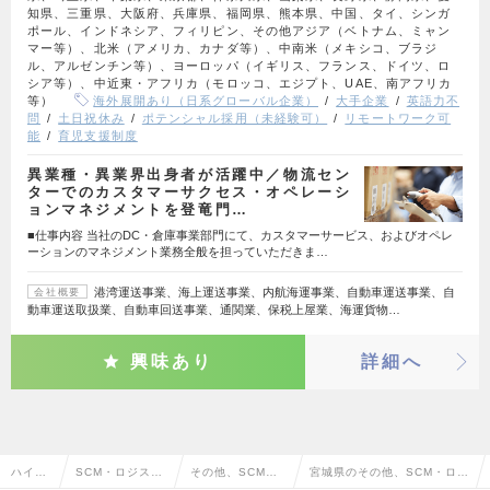
知県、三重県、大阪府、兵庫県、福岡県、熊本県、中国、タイ、シンガ
ポール、インドネシア、フィリピン、その他アジア（ベトナム、ミャン
マー等）、北米（アメリカ、カナダ等）、中南米（メキシコ、ブラジ
ル、アルゼンチン等）、ヨーロッパ（イギリス、フランス、ドイツ、ロ
シア等）、中近東・アフリカ（モロッコ、エジプト、UAE、南アフリカ
等）
海外展開あり（日系グローバル企業）
大手企業
英語力不
問
土日祝休み
ポテンシャル採用（未経験可）
リモートワーク可
能
育児支援制度
異業種・異業界出身者が活躍中／物流セン
ターでのカスタマーサクセス・オペレーシ
ョンマネジメントを登竜門…
■仕事内容 当社のDC・倉庫事業部門にて、カスタマーサービス、およびオペレ
ーションのマネジメント業務全般を担っていただきま…
港湾運送事業、海上運送事業、内航海運事業、自動車運送事業、自
会社概要
動車運送取扱業、自動車回送事業、通関業、保税上屋業、海運貨物…
興味あり
詳細へ
ハイク
SCM・ロジステ
その他、SCM・
宮城県のその他、SCM・ロジ