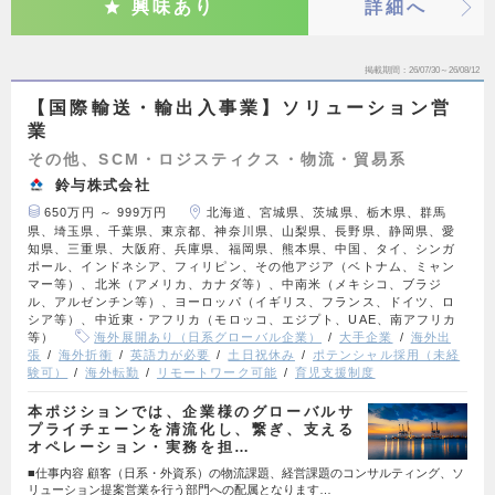
興味あり
詳細へ
掲載期間
26/07/30～26/08/12
【国際輸送・輸出入事業】ソリューション営
業
その他、SCM・ロジスティクス・物流・貿易系
鈴与株式会社
650万円 ～ 999万円
北海道、宮城県、茨城県、栃木県、群馬
県、埼玉県、千葉県、東京都、神奈川県、山梨県、長野県、静岡県、愛
知県、三重県、大阪府、兵庫県、福岡県、熊本県、中国、タイ、シンガ
ポール、インドネシア、フィリピン、その他アジア（ベトナム、ミャン
マー等）、北米（アメリカ、カナダ等）、中南米（メキシコ、ブラジ
ル、アルゼンチン等）、ヨーロッパ（イギリス、フランス、ドイツ、ロ
シア等）、中近東・アフリカ（モロッコ、エジプト、UAE、南アフリカ
等）
海外展開あり（日系グローバル企業）
大手企業
海外出
張
海外折衝
英語力が必要
土日祝休み
ポテンシャル採用（未経
験可）
海外転勤
リモートワーク可能
育児支援制度
本ポジションでは、企業様のグローバルサ
プライチェーンを清流化し、繋ぎ、支える
オペレーション・実務を担…
■仕事内容 顧客（日系・外資系）の物流課題、経営課題のコンサルティング、ソ
リューション提案営業を行う部門への配属となります…