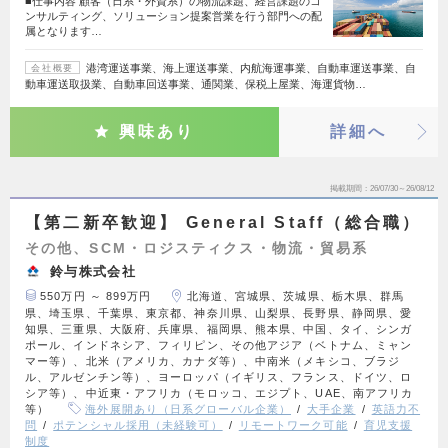
■仕事内容 顧客（日系・外資系）の物流課題、経営課題のコ
ンサルティング、ソリューション提案営業を行う部門への配
属となります…
港湾運送事業、海上運送事業、内航海運事業、自動車運送事業、自
会社概要
動車運送取扱業、自動車回送事業、通関業、保税上屋業、海運貨物…
興味あり
詳細へ
掲載期間
26/07/30～26/08/12
【第二新卒歓迎】 General Staff（総合職）
その他、SCM・ロジスティクス・物流・貿易系
鈴与株式会社
550万円 ～ 899万円
北海道、宮城県、茨城県、栃木県、群馬
県、埼玉県、千葉県、東京都、神奈川県、山梨県、長野県、静岡県、愛
知県、三重県、大阪府、兵庫県、福岡県、熊本県、中国、タイ、シンガ
ポール、インドネシア、フィリピン、その他アジア（ベトナム、ミャン
マー等）、北米（アメリカ、カナダ等）、中南米（メキシコ、ブラジ
ル、アルゼンチン等）、ヨーロッパ（イギリス、フランス、ドイツ、ロ
シア等）、中近東・アフリカ（モロッコ、エジプト、UAE、南アフリカ
等）
海外展開あり（日系グローバル企業）
大手企業
英語力不
問
ポテンシャル採用（未経験可）
リモートワーク可能
育児支援
制度