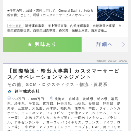
■仕事内容 ご経験・適性に応じて、General Staff（いわゆる
総合職）として、現場（カスタマーサービス／オペレーシ…
港湾運送事業、海上運送事業、内航海運事業、自動車運送事業、自
会社概要
動車運送取扱業、自動車回送事業、通関業、保税上屋業、海運貨物…
興味あり
詳細へ
掲載期間
26/07/30～26/08/12
【国際輸送・輸出入事業】カスタマーサービ
ス／オペレーションマネジメント
その他、SCM・ロジスティクス・物流・貿易系
鈴与株式会社
550万円 ～ 899万円
北海道、宮城県、茨城県、栃木県、群馬
県、埼玉県、千葉県、東京都、神奈川県、山梨県、長野県、静岡県、愛
知県、三重県、大阪府、兵庫県、福岡県、熊本県、中国、タイ、シンガ
ポール、インドネシア、フィリピン、その他アジア（ベトナム、ミャン
マー等）、北米（アメリカ、カナダ等）、中南米（メキシコ、ブラジ
ル、アルゼンチン等）、ヨーロッパ（イギリス、フランス、ドイツ、ロ
シア等）、中近東・アフリカ（モロッコ、エジプト、UAE、南アフリカ