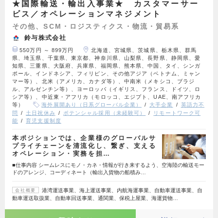
★国際輸送・輸出入事業★ カスタマーサー
ビス／オペレーションマネジメント
その他、SCM・ロジスティクス・物流・貿易系
鈴与株式会社
550万円 ～ 899万円
北海道、宮城県、茨城県、栃木県、群馬
県、埼玉県、千葉県、東京都、神奈川県、山梨県、長野県、静岡県、愛
知県、三重県、大阪府、兵庫県、福岡県、熊本県、中国、タイ、シンガ
ポール、インドネシア、フィリピン、その他アジア（ベトナム、ミャン
マー等）、北米（アメリカ、カナダ等）、中南米（メキシコ、ブラジ
ル、アルゼンチン等）、ヨーロッパ（イギリス、フランス、ドイツ、ロ
シア等）、中近東・アフリカ（モロッコ、エジプト、UAE、南アフリカ
等）
海外展開あり（日系グローバル企業）
大手企業
英語力不
問
土日祝休み
ポテンシャル採用（未経験可）
リモートワーク可
能
育児支援制度
本ポジションでは、企業様のグローバルサ
プライチェーンを清流化し、繋ぎ、支える
オペレーション・実務を担…
■仕事内容 シームレスにモノ・カネ・情報が行き来するよう、空海陸の輸送モー
ドのアレンジ、コーディネート（輸出入貨物の船積み…
港湾運送事業、海上運送事業、内航海運事業、自動車運送事業、自
会社概要
動車運送取扱業、自動車回送事業、通関業、保税上屋業、海運貨物…