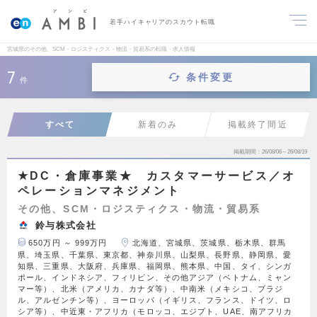
若手ハイキャリアのスカウト転職
宮城県のその他、SCM・ロジスティクス・物流・貿易系の転職・求人情報
7
条件変更
件
すべて
新着のみ
掲載終了間近
掲載期間
26/08/06～26/08/19
★DC・倉庫事業★ カスタマーサービス／オ
ペレーションマネジメント
その他、SCM・ロジスティクス・物流・貿易系
鈴与株式会社
650万円 ～ 999万円
北海道、宮城県、茨城県、栃木県、群馬
県、埼玉県、千葉県、東京都、神奈川県、山梨県、長野県、静岡県、愛
知県、三重県、大阪府、兵庫県、福岡県、熊本県、中国、タイ、シンガ
ポール、インドネシア、フィリピン、その他アジア（ベトナム、ミャン
マー等）、北米（アメリカ、カナダ等）、中南米（メキシコ、ブラジ
ル、アルゼンチン等）、ヨーロッパ（イギリス、フランス、ドイツ、ロ
シア等）、中近東・アフリカ（モロッコ、エジプト、UAE、南アフリカ