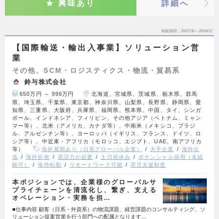
興味あり
詳細へ
掲載期間
26/07/30～26/08/12
【国際輸送・輸出入事業】ソリューション営
業
その他、SCM・ロジスティクス・物流・貿易系
鈴与株式会社
650万円 ～ 999万円
北海道、宮城県、茨城県、栃木県、群馬
県、埼玉県、千葉県、東京都、神奈川県、山梨県、長野県、静岡県、愛
知県、三重県、大阪府、兵庫県、福岡県、熊本県、中国、タイ、シンガ
ポール、インドネシア、フィリピン、その他アジア（ベトナム、ミャン
マー等）、北米（アメリカ、カナダ等）、中南米（メキシコ、ブラジ
ル、アルゼンチン等）、ヨーロッパ（イギリス、フランス、ドイツ、ロ
シア等）、中近東・アフリカ（モロッコ、エジプト、UAE、南アフリカ
等）
海外展開あり（日系グローバル企業）
大手企業
海外出
張
海外折衝
英語力が必要
土日祝休み
ポテンシャル採用（未経
験可）
海外転勤
リモートワーク可能
育児支援制度
本ポジションでは、企業様のグローバルサ
プライチェーンを清流化し、繋ぎ、支える
オペレーション・実務を担…
■仕事内容 顧客（日系・外資系）の物流課題、経営課題のコンサルティング、ソ
リューション提案営業を行う部門への配属となります…