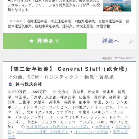
■仕事内容 顧客（日系・外資系）の物流課題、経営課題のコ
ンサルティング、ソリューション提案営業を行う部門への配
属となります…
港湾運送事業、海上運送事業、内航海運事業、自動車運送事業、自
会社概要
動車運送取扱業、自動車回送事業、通関業、保税上屋業、海運貨物…
興味あり
詳細へ
掲載期間
26/07/30～26/08/12
【第二新卒歓迎】 General Staff（総合職）
その他、SCM・ロジスティクス・物流・貿易系
鈴与株式会社
550万円 ～ 899万円
北海道、宮城県、茨城県、栃木県、群馬
県、埼玉県、千葉県、東京都、神奈川県、山梨県、長野県、静岡県、愛
知県、三重県、大阪府、兵庫県、福岡県、熊本県、中国、タイ、シンガ
ポール、インドネシア、フィリピン、その他アジア（ベトナム、ミャン
マー等）、北米（アメリカ、カナダ等）、中南米（メキシコ、ブラジ
ル、アルゼンチン等）、ヨーロッパ（イギリス、フランス、ドイツ、ロ
シア等）、中近東・アフリカ（モロッコ、エジプト、UAE、南アフリカ
等）
海外展開あり（日系グローバル企業）
大手企業
英語力不
問
ポテンシャル採用（未経験可）
リモートワーク可能
育児支援
制度