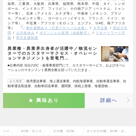
知県、三重県、大阪府、兵庫県、福岡県、熊本県、中国、タイ、シンガ
ポール、インドネシア、フィリピン、その他アジア（ベトナム、ミャン
マー等）、北米（アメリカ、カナダ等）、中南米（メキシコ、ブラジ
ル、アルゼンチン等）、ヨーロッパ（イギリス、フランス、ドイツ、ロ
シア等）、中近東・アフリカ（モロッコ、エジプト、UAE、南アフリカ
等）
海外展開あり（日系グローバル企業）
大手企業
英語力不
問
土日祝休み
ポテンシャル採用（未経験可）
リモートワーク可
能
育児支援制度
異業種・異業界出身者が活躍中／物流セン
ターでのカスタマーサクセス・オペレーシ
ョンマネジメントを登竜門…
■仕事内容 当社のDC・倉庫事業部門にて、カスタマーサービス、およびオペレ
ーションのマネジメント業務全般を担っていただきま…
港湾運送事業、海上運送事業、内航海運事業、自動車運送事業、自
会社概要
動車運送取扱業、自動車回送事業、通関業、保税上屋業、海運貨物…
興味あり
詳細へ
ハイク
SCM・ロジステ
その他、SCM・
タイのその他、SCM・ロジ