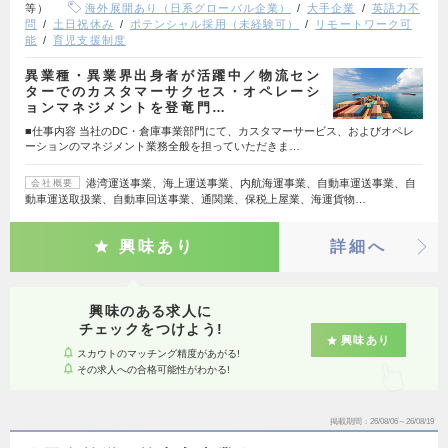
等）
海外展開あり（日系グローバル企業）
大手企業
英語力不
問
土日祝休み
ポテンシャル採用（未経験可）
リモートワーク可
能
育児支援制度
異業種・異業界出身者が活躍中／物流セン
ターでのカスタマーサクセス・オペレーシ
ョンマネジメントを登竜門…
■仕事内容 当社のDC・倉庫事業部門にて、カスタマーサービス、およびオペレ
ーションのマネジメント業務全般を担っていただきま…
港湾運送事業、海上運送事業、内航海運事業、自動車運送事業、自
会社概要
動車運送取扱業、自動車回送事業、通関業、保税上屋業、海運貨物…
興味あり
詳細へ
興味のある求人に
チェックをつけよう!
興味あり
スカウトのマッチング精度があがる!
その求人への合格可能性がわかる!
掲載期間
26/08/06～26/08/19