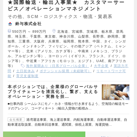
★国際輸送・輸出入事業★ カスタマーサー
ビス／オペレーションマネジメント
その他、SCM・ロジスティクス・物流・貿易系
鈴与株式会社
550万円 ～ 899万円
北海道、宮城県、茨城県、栃木県、群馬
県、埼玉県、千葉県、東京都、神奈川県、山梨県、長野県、静岡県、愛
知県、三重県、大阪府、兵庫県、福岡県、熊本県、中国、タイ、シンガ
ポール、インドネシア、フィリピン、その他アジア（ベトナム、ミャン
マー等）、北米（アメリカ、カナダ等）、中南米（メキシコ、ブラジ
ル、アルゼンチン等）、ヨーロッパ（イギリス、フランス、ドイツ、ロ
シア等）、中近東・アフリカ（モロッコ、エジプト、UAE、南アフリカ
等）
海外展開あり（日系グローバル企業）
大手企業
英語力不
問
土日祝休み
ポテンシャル採用（未経験可）
リモートワーク可
能
育児支援制度
本ポジションでは、企業様のグローバルサ
プライチェーンを清流化し、繋ぎ、支える
オペレーション・実務を担…
■仕事内容 シームレスにモノ・カネ・情報が行き来するよう、空海陸の輸送モー
ドのアレンジ、コーディネート（輸出入貨物の船積み…
港湾運送事業、海上運送事業、内航海運事業、自動車運送事業、自
会社概要
動車運送取扱業、自動車回送事業、通関業、保税上屋業、海運貨物…