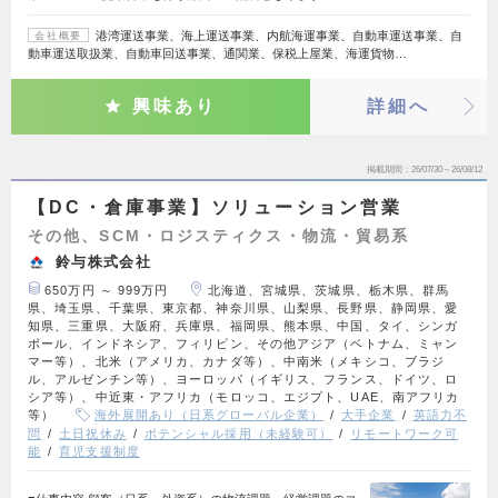
港湾運送事業、海上運送事業、内航海運事業、自動車運送事業、自
会社概要
動車運送取扱業、自動車回送事業、通関業、保税上屋業、海運貨物…
興味あり
詳細へ
掲載期間
26/07/30～26/08/12
【DC・倉庫事業】ソリューション営業
その他、SCM・ロジスティクス・物流・貿易系
鈴与株式会社
650万円 ～ 999万円
北海道、宮城県、茨城県、栃木県、群馬
県、埼玉県、千葉県、東京都、神奈川県、山梨県、長野県、静岡県、愛
知県、三重県、大阪府、兵庫県、福岡県、熊本県、中国、タイ、シンガ
ポール、インドネシア、フィリピン、その他アジア（ベトナム、ミャン
マー等）、北米（アメリカ、カナダ等）、中南米（メキシコ、ブラジ
ル、アルゼンチン等）、ヨーロッパ（イギリス、フランス、ドイツ、ロ
シア等）、中近東・アフリカ（モロッコ、エジプト、UAE、南アフリカ
等）
海外展開あり（日系グローバル企業）
大手企業
英語力不
問
土日祝休み
ポテンシャル採用（未経験可）
リモートワーク可
能
育児支援制度