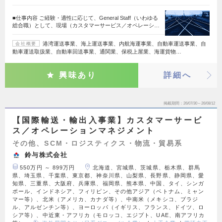
■仕事内容 ご経験・適性に応じて、General Staff（いわゆる
総合職）として、現場（カスタマーサービス／オペレーシ…
港湾運送事業、海上運送事業、内航海運事業、自動車運送事業、自
会社概要
動車運送取扱業、自動車回送事業、通関業、保税上屋業、海運貨物…
興味あり
詳細へ
掲載期間
26/07/30～26/08/12
【国際輸送・輸出入事業】カスタマーサービ
ス／オペレーションマネジメント
その他、SCM・ロジスティクス・物流・貿易系
鈴与株式会社
550万円 ～ 899万円
北海道、宮城県、茨城県、栃木県、群馬
県、埼玉県、千葉県、東京都、神奈川県、山梨県、長野県、静岡県、愛
知県、三重県、大阪府、兵庫県、福岡県、熊本県、中国、タイ、シンガ
ポール、インドネシア、フィリピン、その他アジア（ベトナム、ミャン
マー等）、北米（アメリカ、カナダ等）、中南米（メキシコ、ブラジ
ル、アルゼンチン等）、ヨーロッパ（イギリス、フランス、ドイツ、ロ
シア等）、中近東・アフリカ（モロッコ、エジプト、UAE、南アフリカ