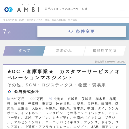
若手ハイキャリアのスカウト転職
タイのその他、SCM・ロジスティクス・物流・貿易系の転職・求人情報
7
条件変更
件
すべて
新着のみ
掲載終了間近
掲載期間
26/08/06～26/08/19
★DC・倉庫事業★ カスタマーサービス／オ
ペレーションマネジメント
その他、SCM・ロジスティクス・物流・貿易系
鈴与株式会社
650万円 ～ 999万円
北海道、宮城県、茨城県、栃木県、群馬
県、埼玉県、千葉県、東京都、神奈川県、山梨県、長野県、静岡県、愛
知県、三重県、大阪府、兵庫県、福岡県、熊本県、中国、タイ、シンガ
ポール、インドネシア、フィリピン、その他アジア（ベトナム、ミャン
マー等）、北米（アメリカ、カナダ等）、中南米（メキシコ、ブラジ
ル、アルゼンチン等）、ヨーロッパ（イギリス、フランス、ドイツ、ロ
シア等）、中近東・アフリカ（モロッコ、エジプト、UAE、南アフリカ