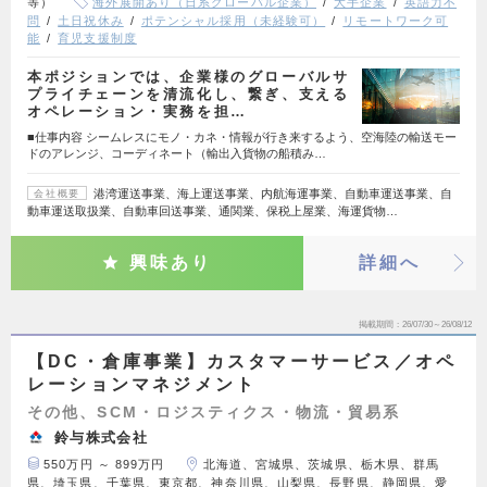
等）
海外展開あり（日系グローバル企業）
大手企業
英語力不
問
土日祝休み
ポテンシャル採用（未経験可）
リモートワーク可
能
育児支援制度
本ポジションでは、企業様のグローバルサ
プライチェーンを清流化し、繋ぎ、支える
オペレーション・実務を担…
■仕事内容 シームレスにモノ・カネ・情報が行き来するよう、空海陸の輸送モー
ドのアレンジ、コーディネート（輸出入貨物の船積み…
港湾運送事業、海上運送事業、内航海運事業、自動車運送事業、自
会社概要
動車運送取扱業、自動車回送事業、通関業、保税上屋業、海運貨物…
興味あり
詳細へ
掲載期間
26/07/30～26/08/12
【DC・倉庫事業】カスタマーサービス／オペ
レーションマネジメント
その他、SCM・ロジスティクス・物流・貿易系
鈴与株式会社
550万円 ～ 899万円
北海道、宮城県、茨城県、栃木県、群馬
県、埼玉県、千葉県、東京都、神奈川県、山梨県、長野県、静岡県、愛