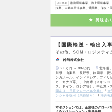
港湾運送事業、海上運送事業、
会社概要
扱業、自動車回送事業、通関業、保税上
興味あ
【国際輸送・輸出入
その他、SCM・ロジスティ
鈴与株式会社
650万円 ～ 999万円
北海道
川県、山梨県、長野県、静岡県、愛
ンガポール、インドネシア、フィリ
カ、カナダ等）、中南米（メキシコ
ス、ドイツ、ロシア等）、中近東・
開あり（日系グローバル企業）
大
ンシャル採用（未経験可）
海外転
本ポジションでは、企業様のグローバ
えるオペレーション・実務を担…