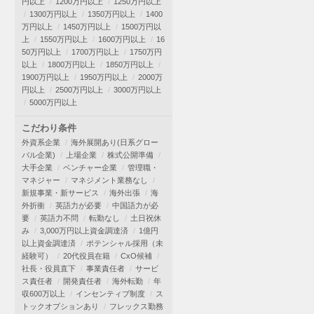
円以上
1200万円以上
1250万円以上
1300万円以上
1350万円以上
1400
万円以上
1450万円以上
1500万円以
上
1550万円以上
1600万円以上
16
50万円以上
1700万円以上
1750万円
以上
1800万円以上
1850万円以上
1900万円以上
1950万円以上
2000万
円以上
2500万円以上
3000万円以上
5000万円以上
こだわり条件
外資系企業
海外展開あり(日系グロー
バル企業)
上場企業
株式公開準備
大手企業
ベンチャー企業
管理職・
マネジャー
マネジメント業務なし
新規事業・新サービス
海外出張
海
外折衝
英語力が必要
中国語力が必
要
英語力不問
転勤なし
土日祝休
み
3,000万円以上資金調達済
1億円
以上資金調達済
ポテンシャル採用（未
経験可）
20代役員在籍
CxO候補
社長・役員直下
事業責任者
サービ
ス責任者
開発責任者
海外転勤
年
収600万以上
インセンティブ制度
ス
トックオプションあり
フレックス勤務