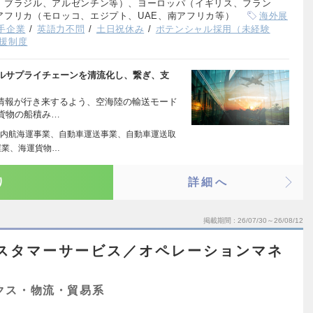
、ブラジル、アルゼンチン等）、ヨーロッパ（イギリス、フラン
アフリカ（モロッコ、エジプト、UAE、南アフリカ等）
海外展
手企業
英語力不問
土日祝休み
ポテンシャル採用（未経験
援制度
ルサプライチェーンを清流化し、繋ぎ、支
・情報が行き来するよう、空海陸の輸送モード
貨物の船積み…
内航海運事業、自動車運送事業、自動車運送取
屋業、海運貨物…
り
詳細へ
掲載期間
26/07/30～26/08/12
スタマーサービス／オペレーションマネ
クス・物流・貿易系