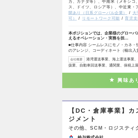
カ、カナダ等）、中南米（メキシコ
ス、ドイツ、ロシア等）、中近東・
開あり（日系グローバル企業）
大
可）
リモートワーク可能
育児支
本ポジションでは、企業様のグローバ
えるオペレーション・実務を担…
■仕事内容 シームレスにモノ・カネ
のアレンジ、コーディネート（輸出入
港湾運送事業、海上運送事業、
会社概要
扱業、自動車回送事業、通関業、保税上
興味あ
【DC・倉庫事業】カ
ジメント
その他、SCM・ロジスティ
鈴与株式会社