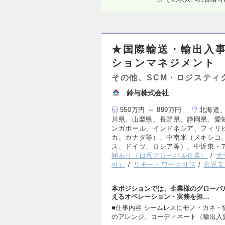
★国際輸送・輸出入
ションマネジメント
その他、SCM・ロジスティ
鈴与株式会社
550万円 ～ 899万円
北海道
川県、山梨県、長野県、静岡県、愛
ンガポール、インドネシア、フィリ
カ、カナダ等）、中南米（メキシコ
ス、ドイツ、ロシア等）、中近東・
開あり（日系グローバル企業）
大
可）
リモートワーク可能
育児支
本ポジションでは、企業様のグローバ
えるオペレーション・実務を担…
■仕事内容 シームレスにモノ・カネ
のアレンジ、コーディネート（輸出入