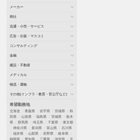
メーカー
商社
流通・小売・サービス
広告・出版・マスコミ
コンサルティング
金融
建設・不動産
メディカル
物流・運輸
その他(インフラ・教育・官公庁など)
希望勤務地
北海道
青森県
岩手県
宮城県
秋
田県
山形県
福島県
茨城県
栃木
県
群馬県
埼玉県
千葉県
東京都
神奈川県
新潟県
富山県
石川県
福井県
山梨県
長野県
岐阜県
静岡県
愛知県
三重県
滋賀県
京