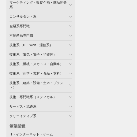
マーケティング・販促企画・商品開発
系
コンサルタント系
金融系専門職
不動産系専門職
技術系（IT・Web・通信系）
技術系（電気・電子・半導体）
技術系（機械・メカトロ・自動車）
技術系（化学・素材・食品・衣料）
技術系（建築・設備・土木・プラン
ト）
技術・専門職系（メディカル）
サービス・流通系
クリエイティブ系
希望業種
IT・インターネット・ゲーム