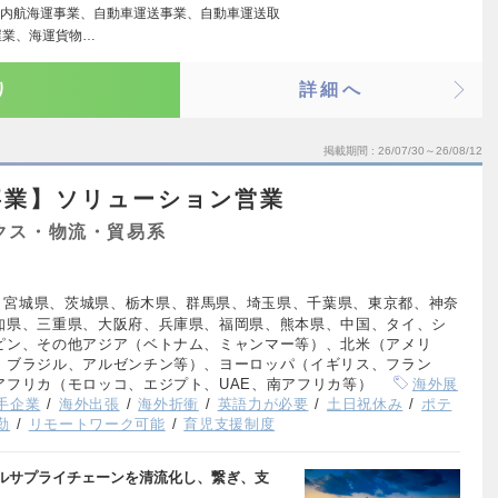
内航海運事業、自動車運送事業、自動車運送取
屋業、海運貨物…
り
詳細へ
掲載期間
26/07/30～26/08/12
事業】ソリューション営業
クス・物流・貿易系
、宮城県、茨城県、栃木県、群馬県、埼玉県、千葉県、東京都、神奈
知県、三重県、大阪府、兵庫県、福岡県、熊本県、中国、タイ、シ
ピン、その他アジア（ベトナム、ミャンマー等）、北米（アメリ
、ブラジル、アルゼンチン等）、ヨーロッパ（イギリス、フラン
アフリカ（モロッコ、エジプト、UAE、南アフリカ等）
海外展
手企業
海外出張
海外折衝
英語力が必要
土日祝休み
ポテ
勤
リモートワーク可能
育児支援制度
ルサプライチェーンを清流化し、繋ぎ、支