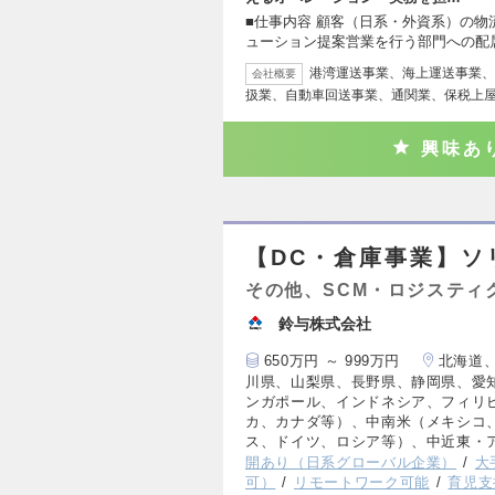
■仕事内容 顧客（日系・外資系）の
ューション提案営業を行う部門への配
港湾運送事業、海上運送事業、
会社概要
扱業、自動車回送事業、通関業、保税上
興味あ
【DC・倉庫事業】ソ
その他、SCM・ロジスティ
鈴与株式会社
650万円 ～ 999万円
北海道
川県、山梨県、長野県、静岡県、愛
ンガポール、インドネシア、フィリ
カ、カナダ等）、中南米（メキシコ
ス、ドイツ、ロシア等）、中近東・
開あり（日系グローバル企業）
大
可）
リモートワーク可能
育児支