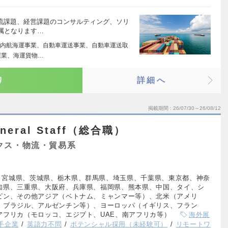
物流課題、経営課題のコンサルティング、ソリ
属となります…
内航海運事業、自動車運送事業、自動車運送取
屋業、海運貨物…
り
詳細へ
掲載期間
26/07/30～26/08/12
eral Staff（総合職）
クス・物流・貿易系
、宮城県、茨城県、栃木県、群馬県、埼玉県、千葉県、東京都、神奈
知県、三重県、大阪府、兵庫県、福岡県、熊本県、中国、タイ、シ
ピン、その他アジア（ベトナム、ミャンマー等）、北米（アメリ
、ブラジル、アルゼンチン等）、ヨーロッパ（イギリス、フラン
アフリカ（モロッコ、エジプト、UAE、南アフリカ等）
海外展
手企業
英語力不問
ポテンシャル採用（未経験可）
リモートワ