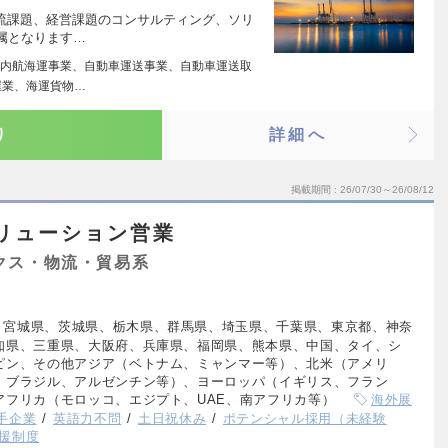
物流課題、経営課題のコンサルティング、ソリ
属となります…
内航海運事業、自動車運送事業、自動車運送取
屋業、海運貨物…
り
詳細へ
掲載期間
26/07/30～26/08/12
リューション営業
クス・物流・貿易系
、宮城県、茨城県、栃木県、群馬県、埼玉県、千葉県、東京都、神奈
知県、三重県、大阪府、兵庫県、福岡県、熊本県、中国、タイ、シ
ピン、その他アジア（ベトナム、ミャンマー等）、北米（アメリ
、ブラジル、アルゼンチン等）、ヨーロッパ（イギリス、フラン
アフリカ（モロッコ、エジプト、UAE、南アフリカ等）
海外展
手企業
英語力不問
土日祝休み
ポテンシャル採用（未経験
援制度