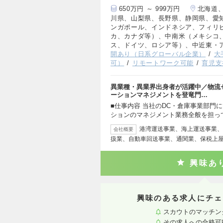
650万円 ～ 999万円
北海道
川県、山梨県、長野県、静岡県、愛
ンガポール、インドネシア、フィリ
カ、カナダ等）、中南米（メキシコ
ス、ドイツ、ロシア等）、中近東・
開あり（日系グローバル企業）
大
可）
リモートワーク可能
育児支
異業種・異業界出身者が活躍中／物流
ーションマネジメントを登竜門…
■仕事内容 当社のDC・倉庫事業部門
ションのマネジメント業務全般を担っ
港湾運送事業、海上運送事業、
会社概要
扱業、自動車回送事業、通関業、保税上
興味あ
興味のある求人にチェ
スカウトのマッチン
その求人への合格可