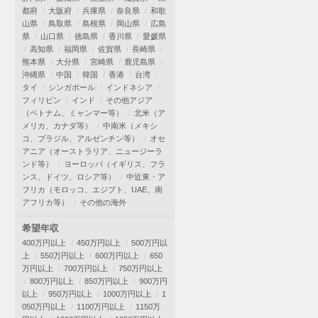
都府
大阪府
兵庫県
奈良県
和歌
山県
鳥取県
島根県
岡山県
広島
県
山口県
徳島県
香川県
愛媛県
高知県
福岡県
佐賀県
長崎県
熊本県
大分県
宮崎県
鹿児島県
沖縄県
中国
韓国
香港
台湾
タイ
シンガポール
インドネシア
フィリピン
インド
その他アジア
（ベトナム、ミャンマー等）
北米（ア
メリカ、カナダ等）
中南米（メキシ
コ、ブラジル、アルゼンチン等）
オセ
アニア（オーストラリア、ニュージーラ
ンド等）
ヨーロッパ（イギリス、フラ
ンス、ドイツ、ロシア等）
中近東・ア
フリカ（モロッコ、エジプト、UAE、南
アフリカ等）
その他の海外
希望年収
400万円以上
450万円以上
500万円以
上
550万円以上
600万円以上
650
万円以上
700万円以上
750万円以上
800万円以上
850万円以上
900万円
以上
950万円以上
1000万円以上
1
050万円以上
1100万円以上
1150万