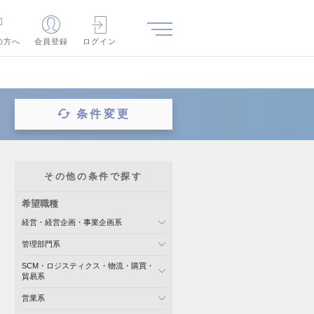
の方へ
会員登録
ログイン
条件変更
その他の条件で探す
希望職種
経営・経営企画・事業企画系
管理部門系
SCM・ロジスティクス・物流・購買・
貿易系
営業系