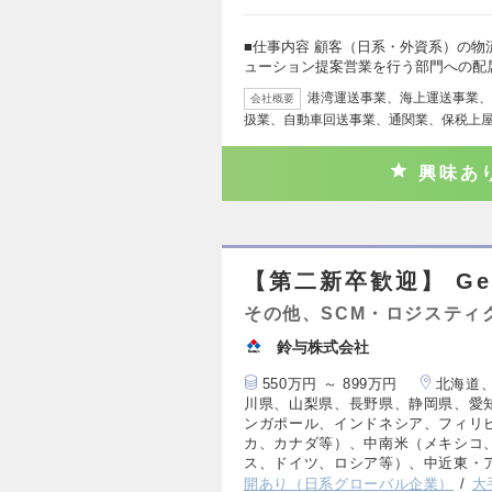
■仕事内容 顧客（日系・外資系）の
ューション提案営業を行う部門への配
港湾運送事業、海上運送事業、
会社概要
扱業、自動車回送事業、通関業、保税上
興味あ
【第二新卒歓迎】 Gen
その他、SCM・ロジスティ
鈴与株式会社
550万円 ～ 899万円
北海道
川県、山梨県、長野県、静岡県、愛
ンガポール、インドネシア、フィリ
カ、カナダ等）、中南米（メキシコ
ス、ドイツ、ロシア等）、中近東・
開あり（日系グローバル企業）
大