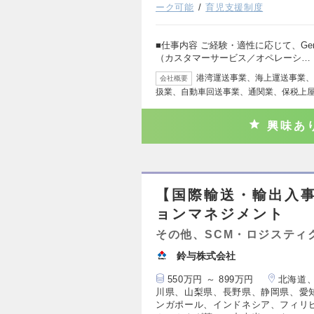
ーク可能
育児支援制度
■仕事内容 ご経験・適性に応じて、Gene
（カスタマーサービス／オペレーシ…
港湾運送事業、海上運送事業、
会社概要
扱業、自動車回送事業、通関業、保税上
興味あ
【国際輸送・輸出入
ョンマネジメント
その他、SCM・ロジスティ
鈴与株式会社
550万円 ～ 899万円
北海道
川県、山梨県、長野県、静岡県、愛
ンガポール、インドネシア、フィリ