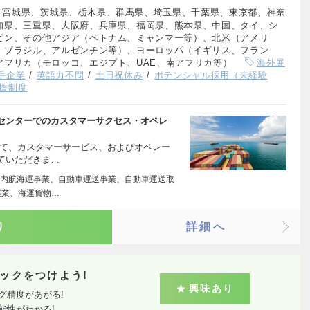
、宮城県、茨城県、栃木県、群馬県、埼玉県、千葉県、東京都、神奈
知県、三重県、大阪府、兵庫県、福岡県、熊本県、中国、タイ、シ
ピン、その他アジア（ベトナム、ミャンマー等）、北米（アメリ
、ブラジル、アルゼンチン等）、ヨーロッパ（イギリス、フラン
アフリカ（モロッコ、エジプト、UAE、南アフリカ等）
海外展
手企業
英語力不問
土日祝休み
ポテンシャル採用（未経験
援制度
センターでのカスタマーサクセス・オペレ
にて、カスタマーサービス、およびオペレー
ていただきま…
内航海運事業、自動車運送事業、自動車運送取
屋業、海運貨物…
り
詳細へ
ックをつけよう!
興味あり
グ精度があがる!
能性がわかる!