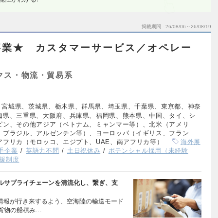
掲載期間
26/08/06～26/08/19
事業★ カスタマーサービス／オペレー
クス・物流・貿易系
、宮城県、茨城県、栃木県、群馬県、埼玉県、千葉県、東京都、神奈
知県、三重県、大阪府、兵庫県、福岡県、熊本県、中国、タイ、シ
ピン、その他アジア（ベトナム、ミャンマー等）、北米（アメリ
、ブラジル、アルゼンチン等）、ヨーロッパ（イギリス、フラン
アフリカ（モロッコ、エジプト、UAE、南アフリカ等）
海外展
手企業
英語力不問
土日祝休み
ポテンシャル採用（未経験
援制度
ルサプライチェーンを清流化し、繋ぎ、支
・情報が行き来するよう、空海陸の輸送モード
貨物の船積み…