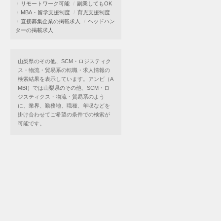
リモートワーク可能
副業してもOK
MBA・留学支援制度
育児支援制度
直接募集企業の掲載求人
ヘッドハン
ターの掲載求人
山梨県のその他、SCM・ロジスティク
ス・物流・貿易系の転職・求人情報の
検索結果を表示しています。アンビ（A
MBI）では山梨県のその他、SCM・ロ
ジスティクス・物流・貿易系のよう
に、業界、勤務地、職種、年収などを
掛け合わせてご希望の条件での検索が
可能です。