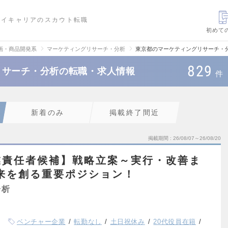
ハイキャリアのスカウト転職
初めて
画・商品開発系
マーケティングリサーチ・分析
東京都のマーケティングリサーチ・
829
リサーチ・分析の転職・求人情報
件
新着のみ
掲載終了間近
掲載期間
26/08/07～26/08/20
業責任者候補】戦略立案～実行・改善ま
来を創る重要ポジション！
分析
ベンチャー企業
転勤なし
土日祝休み
20代役員在籍