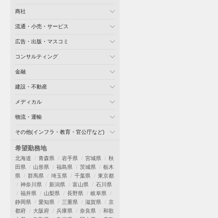
商社
流通・小売・サービス
広告・出版・マスコミ
コンサルティング
金融
建設・不動産
メディカル
物流・運輸
その他(インフラ・教育・官公庁など)
希望勤務地
北海道
青森県
岩手県
宮城県
秋
田県
山形県
福島県
茨城県
栃木
県
群馬県
埼玉県
千葉県
東京都
神奈川県
新潟県
富山県
石川県
福井県
山梨県
長野県
岐阜県
静岡県
愛知県
三重県
滋賀県
京
都府
大阪府
兵庫県
奈良県
和歌