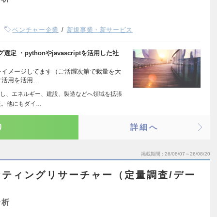
ベンチャー企業
新規事業・新サービス
・pythonやjavascriptを活用した社
をイメージしてます（ご活躍次第で裁量を大
タ活用を活用…
し、エネルギー、建設、製造などへ領域を拡張
援。他にもダイ…
り
詳細へ
掲載期間
26/08/07～26/08/20
ティングリサーチャー（定量調査/デー
分析