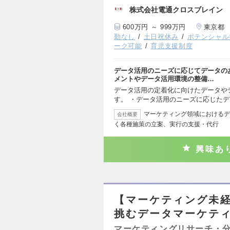
株式会社電通クロスブレイン
600万円 ～ 999万円
東京都
勤なし
土日祝休み
ポテンシャル
ーク可能
育児支援制度
データ活用のニーズに応じてデータの
メントやデータ活用環境の整備…
データ活用の定着化に向けたデータや
す。 ・データ活用のニーズに応じた
マーケティング領域におけるデ
会社概要
く各種施策の立案、実行の支援・代行
興味あ
【マーケティング未経
挑むデータマーケテ
マーケティングリサーチ・