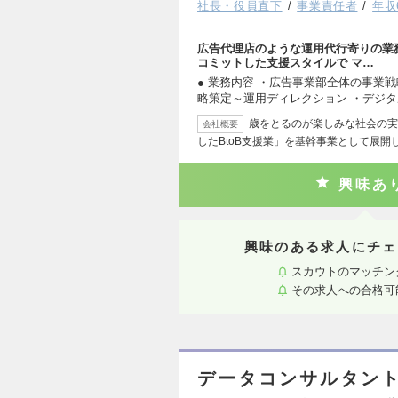
社長・役員直下
事業責任者
年収
広告代理店のような運用代行寄りの業
コミットした支援スタイルで マ…
● 業務内容 ・広告事業部全体の事業戦
略策定～運用ディレクション ・デジ
歳をとるのが楽しみな社会の実
会社概要
したBtoB支援業」を基幹事業として展開
興味あ
興味のある求人にチェ
スカウトのマッチン
その求人への合格可
データコンサルタン