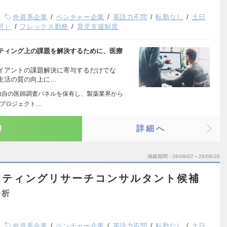
外資系企業
ベンチャー企業
英語力不問
転勤なし
土日
可）
フレックス勤務
育児支援制度
ティング上の課題を解決するために、医療
イアントの課題解決に寄与するだけでな
生活の質の向上に…
独自の医師調査パネルを保有し、製薬業界から
チプロジェクト…
り
詳細へ
掲載期間
26/08/07～26/08/20
ケティングリサーチコンサルタント候補
分析
外資系企業
ベンチャー企業
英語力不問
転勤なし
土日