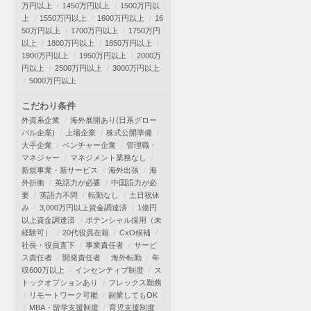
万円以上
1450万円以上
1500万円以
上
1550万円以上
1600万円以上
16
50万円以上
1700万円以上
1750万円
以上
1800万円以上
1850万円以上
1900万円以上
1950万円以上
2000万
円以上
2500万円以上
3000万円以上
5000万円以上
こだわり条件
外資系企業
海外展開あり(日系グロー
バル企業)
上場企業
株式公開準備
大手企業
ベンチャー企業
管理職・
マネジャー
マネジメント業務なし
新規事業・新サービス
海外出張
海
外折衝
英語力が必要
中国語力が必
要
英語力不問
転勤なし
土日祝休
み
3,000万円以上資金調達済
1億円
以上資金調達済
ポテンシャル採用（未
経験可）
20代役員在籍
CxO候補
社長・役員直下
事業責任者
サービ
ス責任者
開発責任者
海外転勤
年
収600万以上
インセンティブ制度
ス
トックオプションあり
フレックス勤務
リモートワーク可能
副業してもOK
MBA・留学支援制度
育児支援制度