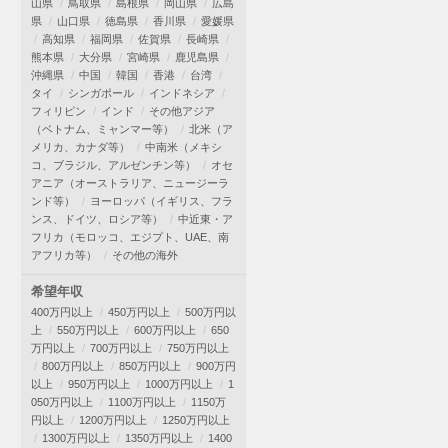
山県
鳥取県
島根県
岡山県
広島
県
山口県
徳島県
香川県
愛媛県
高知県
福岡県
佐賀県
長崎県
熊本県
大分県
宮崎県
鹿児島県
沖縄県
中国
韓国
香港
台湾
タイ
シンガポール
インドネシア
フィリピン
インド
その他アジア
（ベトナム、ミャンマー等）
北米（ア
メリカ、カナダ等）
中南米（メキシ
コ、ブラジル、アルゼンチン等）
オセ
アニア（オーストラリア、ニュージーラ
ンド等）
ヨーロッパ（イギリス、フラ
ンス、ドイツ、ロシア等）
中近東・ア
フリカ（モロッコ、エジプト、UAE、南
アフリカ等）
その他の海外
希望年収
400万円以上
450万円以上
500万円以
上
550万円以上
600万円以上
650
万円以上
700万円以上
750万円以上
800万円以上
850万円以上
900万円
以上
950万円以上
1000万円以上
1
050万円以上
1100万円以上
1150万
円以上
1200万円以上
1250万円以上
1300万円以上
1350万円以上
1400