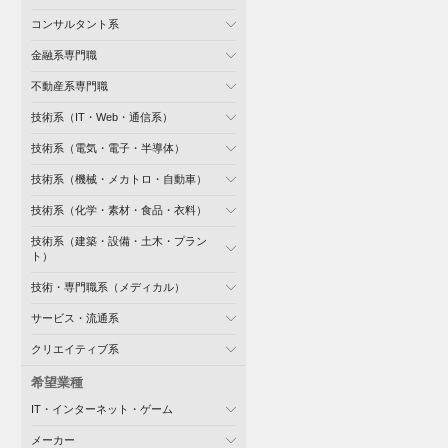
コンサルタント系
金融系専門職
不動産系専門職
技術系（IT・Web・通信系）
技術系（電気・電子・半導体）
技術系（機械・メカトロ・自動車）
技術系（化学・素材・食品・衣料）
技術系（建築・設備・土木・プラン
ト）
技術・専門職系（メディカル）
サービス・流通系
クリエイティブ系
希望業種
IT・インターネット・ゲーム
メーカー