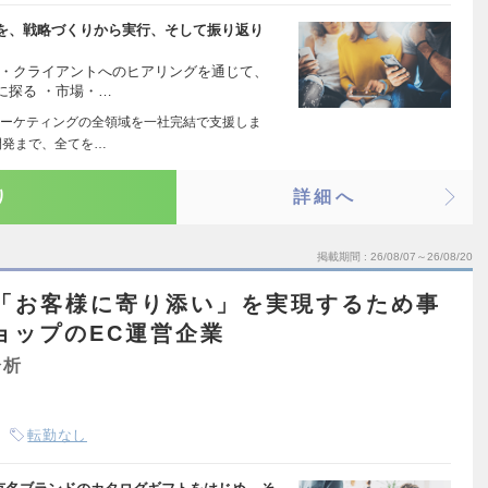
を、戦略づくりから実行、そして振り返り
 ・クライアントへのヒアリングを通じて、
に探る ・市場・…
ーケティングの全領域を一社完結で支援しま
開発まで、全てを…
り
詳細へ
掲載期間
26/08/07～26/08/20
「お客様に寄り添い」を実現するため事
ョップのEC運営企業
分析
転勤なし