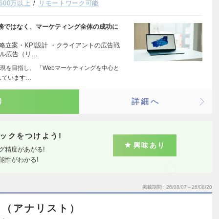
600万以上
リモートワーク可能
務ではなく、マーケティング全体の成功に
略立案・KPI設計 ・クライアントの広告戦
タル広告（リ…
現を目指し、 「Webマーケティングを中心と
しています…
り
詳細へ
ックをつけよう!
興味あり
グ精度があがる!
能性がわかる!
掲載期間
26/08/07～26/08/20
ト（アナリスト）