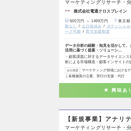
マーケティングリサーチ・
株式会社電通クロスブレイン
600万円 ～ 1499万円
東京都
勤なし
土日祝休み
ポテンシャル
ーク可能
育児支援制度
データ分析の経験・知見を活かして、
活用に基づく提案・ソリューシ…
・顧客課題に対するデータサイエンス
析による市場構造・顧客インサイトの
マーケティング領域におけるデ
会社概要
く各種施策の立案、実行の支援・代行
興味あ
【新規事業】アナリ
マーケティングリサーチ・