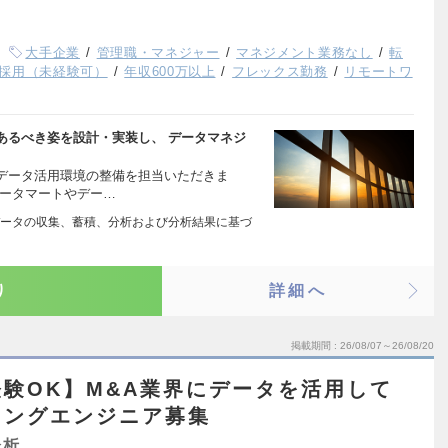
大手企業
管理職・マネジャー
マネジメント業務なし
転
採用（未経験可）
年収600万以上
フレックス勤務
リモートワ
あるべき姿を設計・実装し、 データマネジ
データ活用環境の整備を担当いただきま
データマートやデー…
ータの収集、蓄積、分析および分析結果に基づ
り
詳細へ
掲載期間
26/08/07～26/08/20
験OK】M&A業界にデータを活用して
ィングエンジニア募集
分析