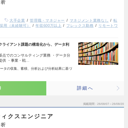
分析
大手企業
管理職・マネジャー
マネジメント業務なし
転
採用（未経験可）
年収600万以上
フレックス勤務
リモートワ
クライアント課題の構造化から、データ利
基点でのコンサルティング業務 ・データ分
提供 ・事業・戦…
ータの収集、蓄積、分析および分析結果に基づ
り
詳細へ
掲載期間
26/08/07～26/08/20
ティクスエンジニア
分析