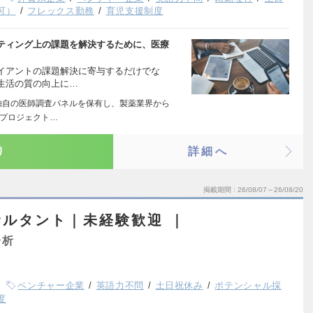
可）
フレックス勤務
育児支援制度
ティング上の課題を解決するために、医療
イアントの課題解決に寄与するだけでな
生活の質の向上に…
独自の医師調査パネルを保有し、製薬業界から
チプロジェクト…
り
詳細へ
掲載期間
26/08/07～26/08/20
ルタント｜未経験歓迎 ｜
分析
ベンチャー企業
英語力不問
土日祝休み
ポテンシャル採
度