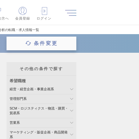
の方へ
会員登録
ログイン
分析の転職・求人情報一覧
条件変更
その他の条件で探す
希望職種
経営・経営企画・事業企画系
管理部門系
SCM・ロジスティクス・物流・購買・
貿易系
営業系
マーケティング・販促企画・商品開発
系