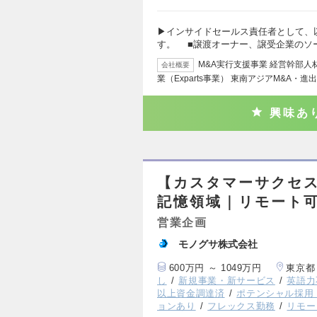
▶インサイドセールス責任者として、
す。 ■譲渡オーナー、譲受企業のソ
M&A実行支援事業 経営幹部
会社概要
業（Exparts事業） 東南アジアM&A・進
興味あ
【カスタマーサクセス
記憶領域｜リモート
営業企画
モノグサ株式会社
600万円 ～ 1049万円
東京都
し
新規事業・新サービス
英語力
以上資金調達済
ポテンシャル採用
ョンあり
フレックス勤務
リモー