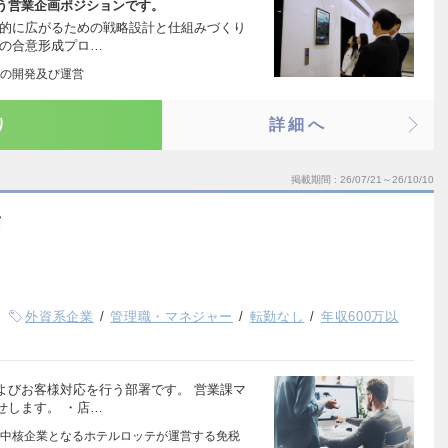
う営業企画ポジションです。
続的に広がるための戦略設計と仕組みづくり
での合意形成プロ…
の開発及び運営
り
詳細へ
掲載期間
26/07/21～26/10/10
補
外資系企業
管理職・マネジャー
転勤なし
年収600万以
よびお客様対応を行う部署です。 営業課マ
せします。 ・店…
中核企業となるホテルロッテが運営する免税