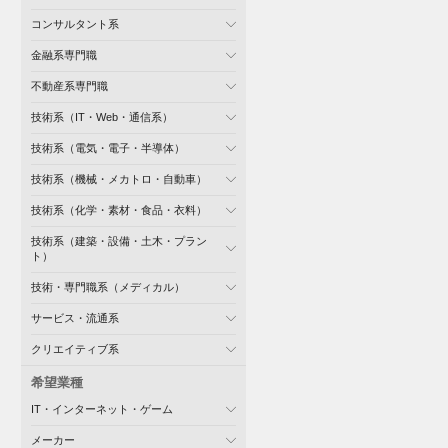
コンサルタント系
金融系専門職
不動産系専門職
技術系（IT・Web・通信系）
技術系（電気・電子・半導体）
技術系（機械・メカトロ・自動車）
技術系（化学・素材・食品・衣料）
技術系（建築・設備・土木・プラン
ト）
技術・専門職系（メディカル）
サービス・流通系
クリエイティブ系
希望業種
IT・インターネット・ゲーム
メーカー