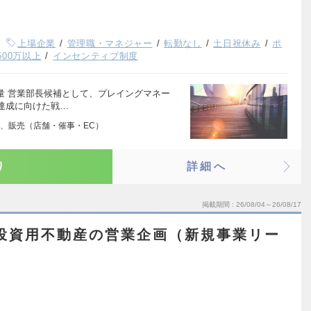
上場企業
管理職・マネジャー
転勤なし
土日祝休み
ポ
600万以上
インセンティブ制度
量 営業部長候補として、プレイングマネー
達成に向けた戦…
、販売（店舗・催事・EC）
り
詳細へ
掲載期間
26/08/04～26/08/17
投資用不動産の営業企画（新規事業リー