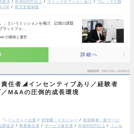
調達済
年収600万以上
ストックオプションあり
フレックス勤
もOK
育児支援制度
に。」というミッションを掲げ、記憶の課題
のプラットフォ…
xer の開発と運営
り
詳細へ
掲載期間
26/07/30～26/08/12
ス責任者◢インセンティブあり／経験者
／M&Aの圧倒的成長環境
ベンチャー企業
管理職・マネジャー
新規事業・新サービ
資金調達済
事業責任者
サービス責任者
年収600万以上
インセ