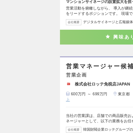
マンションサイネージの設置拡大を担
営業活動を俯瞰しながら、 導入が継
をリードするポジションです。 現場
デジタルサイネージと広報媒体
会社概要
興味あ
営業マネージャー候
営業企画
株式会社ロッテ免税店JAPAN
600万円 ～ 699万円
東京都
上
当社の営業課は、店舗での商品販売お
ネージャーとして、以下の業務をお任
韓国財閥企業ロッテグループの
会社概要