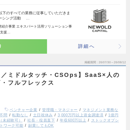
以下のすべての業務に従事していただきま
ーシング活動 …
人材紹介事業 エキスパート活用ソリューション事
出支援…
り
詳細へ
掲載期間
26/07/30～26/08/12
／ミドルタッチ・CSOps】SaaS×人の
可・フルフレックス
ベンチャー企業
管理職・マネジャー
マネジメント業務な
不問
転勤なし
土日祝休み
3,000万円以上資金調達済
1億円
（未経験可）
社長・役員直下
年収600万以上
ストックオプシ
トワーク可能
副業してもOK