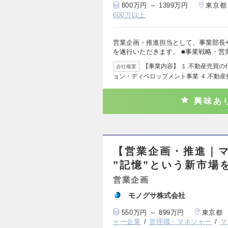
800万円 ～ 1399万円
東京都
600万以上
営業企画・推進担当として、事業部長
を遂行いただきます。 ■事業戦略・営
【事業内容】 １.不動産売買の
会社概要
ョン・ディベロップメント事業 ４.不動産
興味あ
【営業企画・推進｜
”記憶”という新市場
営業企画
モノグサ株式会社
550万円 ～ 899万円
東京都
ャー企業
管理職・マネジャー
マ