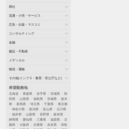
商社
流通・小売・サービス
広告・出版・マスコミ
コンサルティング
金融
建設・不動産
メディカル
物流・運輸
その他(インフラ・教育・官公庁など)
希望勤務地
北海道
青森県
岩手県
宮城県
秋
田県
山形県
福島県
茨城県
栃木
県
群馬県
埼玉県
千葉県
東京都
神奈川県
新潟県
富山県
石川県
福井県
山梨県
長野県
岐阜県
静岡県
愛知県
三重県
滋賀県
京
都府
大阪府
兵庫県
奈良県
和歌