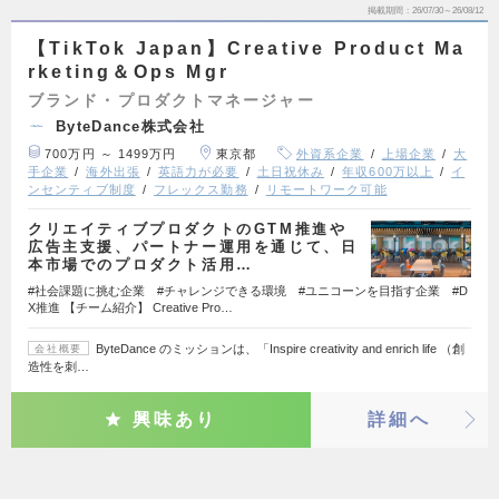
掲載期間
26/07/30～26/08/12
【TikTok Japan】Creative Product Ma
rketing＆Ops Mgr
ブランド・プロダクトマネージャー
ByteDance株式会社
700万円 ～ 1499万円
東京都
外資系企業
上場企業
大
手企業
海外出張
英語力が必要
土日祝休み
年収600万以上
イ
ンセンティブ制度
フレックス勤務
リモートワーク可能
クリエイティブプロダクトのGTM推進や
広告主支援、パートナー運用を通じて、日
本市場でのプロダクト活用…
#社会課題に挑む企業 #チャレンジできる環境 #ユニコーンを目指す企業 #D
X推進 【チーム紹介】 Creative Pro…
ByteDance のミッションは、「Inspire creativity and enrich life （創
会社概要
造性を刺…
興味あり
詳細へ