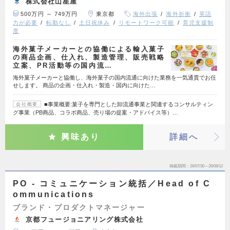
株式会社山星屋
500万円 ～ 749万円
東京都
海外出張
海外折衝
英語
力が必要
転勤なし
土日祝休み
リモートワーク可能
育児支援制
度
海外菓子メーカーとの協働による輸入菓子
の商品企画、仕入れ、製造管理、販売戦略
立案、PR活動等の国内流…
海外菓子メーカーと協働し、海外菓子の国内流通に向けた業務を一気通貫でお任
せします。 商品の企画・仕入れ・製造・国内に向けた…
■事業概要:菓子を専門とした卸流通事業と関連するコンサルティン
会社概要
グ事業（PB商品、コラボ商品、売り場の提案・アドバイス等）…
興味あり
詳細へ
掲載期間
26/07/30～26/08/12
PO - コミュニケーション統括／Head of C
ommunications
ブランド・プロダクトマネージャー
京都フュージョニアリング株式会社