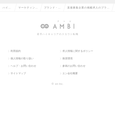
ハイク
マーケティン
ブランド・プ
直接募集企業の掲載求人のブラン
ラス求
グ・販促企画・
ロダクトマネ
ド・プロダクトマネージャーの転
人TOP
商品開発系
ージャー
職・求人情報一覧
若手ハイキャリアのスカウト転職
利用規約
求人情報に関するポリシー
個人情報の取り扱い
推奨環境
ヘルプ・お問い合わせ
参画のお問い合わせ
サイトマップ
エン会社概要
©
en Inc.