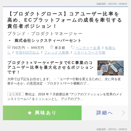
掲載期間
26/07/26～26/08/24
【プロダクトグロース】コアユーザー比率を
高め、ECプラットフォームの成長を牽引する
責任者ポジション！
ブランド・プロダクトマネージャー
株式会社シックスティーパーセント
700万円 ～ 999万円
東京都
ベンチャー企業
転勤な
し
年収600万以上
フレックス勤務
リモートワーク可能
プロダクト×マーケ×データでEC事業のコ
アユーザー比率を最大化させるポジション
です！
大枠では下記をお任せします。 ・「ユーザー行動を変えるために、次に何を改
善すべきか」の意思決定 ・プロダクト/マーケ横断のプ…
弊社は、2018 年 7 月創業以来 "アジアのファッションを世界のメイ
会社概要
ンストリームへ" をミッションとし、アジアのブラ…
興味あり
詳細へ
掲載期間
26/07/31～26/08/13