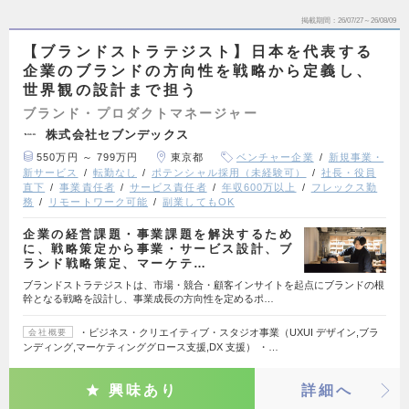
掲載期間
26/07/27～26/08/09
【ブランドストラテジスト】日本を代表する
企業のブランドの方向性を戦略から定義し、
世界観の設計まで担う
ブランド・プロダクトマネージャー
株式会社セブンデックス
550万円 ～ 799万円
東京都
ベンチャー企業
新規事業・
新サービス
転勤なし
ポテンシャル採用（未経験可）
社長・役員
直下
事業責任者
サービス責任者
年収600万以上
フレックス勤
務
リモートワーク可能
副業してもOK
企業の経営課題・事業課題を解決するため
に、戦略策定から事業・サービス設計、ブ
ランド戦略策定、マーケテ…
ブランドストラテジストは、市場・競合・顧客インサイトを起点にブランドの根
幹となる戦略を設計し、事業成長の方向性を定めるポ…
・ビジネス・クリエイティブ・スタジオ事業（UXUI デザイン,ブラ
会社概要
ンディング,マーケティンググロース支援,DX 支援） ・…
興味あり
詳細へ