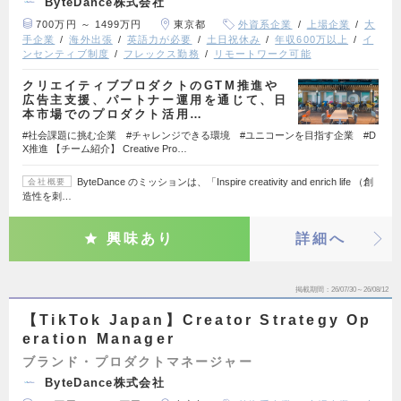
ByteDance株式会社
700万円 ～ 1499万円
東京都
外資系企業
上場企業
大
手企業
海外出張
英語力が必要
土日祝休み
年収600万以上
イ
ンセンティブ制度
フレックス勤務
リモートワーク可能
クリエイティブプロダクトのGTM推進や
広告主支援、パートナー運用を通じて、日
本市場でのプロダクト活用…
#社会課題に挑む企業 #チャレンジできる環境 #ユニコーンを目指す企業 #D
X推進 【チーム紹介】 Creative Pro…
ByteDance のミッションは、「Inspire creativity and enrich life （創
会社概要
造性を刺…
興味あり
詳細へ
掲載期間
26/07/30～26/08/12
【TikTok Japan】Creator Strategy Op
eration Manager
ブランド・プロダクトマネージャー
ByteDance株式会社