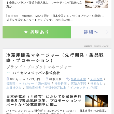
ト企業のブランド価値を最大化し、マーケティング戦略の立
案か…
forestは、 M&Aを通じて日本全国のモノづくりブランドを承継し、
会社概要
成長を実現するスタートアップ です。 2021年の創…
興味あり
詳細へ
掲載期間
26/07/29～26/08/11
冷蔵庫開発マネージャ―（先行開発・製品戦
略・プロモーション）
ブランド・プロダクトマネージャー
ハイセンスジャパン株式会社
800万円 ～ 1299万円
神奈川県
外資系企業
大手企業
管理職・マネジャー
海外出張
海外折衝
英語力不問
転勤なし
土日祝休み
開発責任者
年収600万以上
インセンティブ制度
日本研究所（川崎市）において冷蔵庫先行
開発及び製品戦略立案、プロモーションサ
ポートなど冷蔵庫開発に関…
ハイセンスジャパンの研究所（R&Dセンター）において、日本市場向け冷蔵庫の