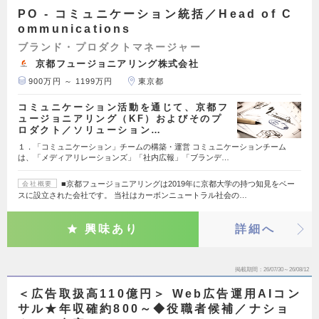
PO - コミュニケーション統括／Head of C
ommunications
ブランド・プロダクトマネージャー
京都フュージョニアリング株式会社
900万円 ～ 1199万円
東京都
コミュニケーション活動を通じて、京都フ
ュージョニアリング（KF）およびそのプ
ロダクト／ソリューション…
１．「コミュニケーション」チームの構築・運営 コミュニケーションチーム
は、「メディアリレーションズ」「社内広報」「ブランデ…
■京都フュージョニアリングは2019年に京都大学の持つ知見をベー
会社概要
スに設立された会社です。 当社はカーボンニュートラル社会の…
興味あり
詳細へ
掲載期間
26/07/30～26/08/12
＜広告取扱高110億円＞ Web広告運用AIコン
サル★年収確約800～◆役職者候補／ナショ