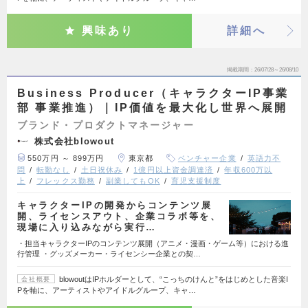
興味あり
詳細へ
掲載期間
26/07/28～26/08/10
Business Producer（キャラクターIP事業
部 事業推進）｜IP価値を最大化し世界へ展開
ブランド・プロダクトマネージャー
株式会社blowout
550万円 ～ 899万円
東京都
ベンチャー企業
英語力不
問
転勤なし
土日祝休み
1億円以上資金調達済
年収600万以
上
フレックス勤務
副業してもOK
育児支援制度
キャラクターIPの開発からコンテンツ展
開、ライセンスアウト、企業コラボ等を、
現場に入り込みながら実行…
・担当キャラクターIPのコンテンツ展開（アニメ・漫画・ゲーム等）における進
行管理 ・グッズメーカー・ライセンシー企業との契…
blowoutはIPホルダーとして、“こっちのけんと”をはじめとした音楽I
会社概要
Pを軸に、アーティストやアイドルグループ、キャ…