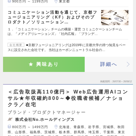
900万円 ～ 1199万円
東京都
コミュニケーション活動を通じて、京都フ
ュージョニアリング（KF）およびそのプ
ロダクト／ソリューション…
１．「コミュニケーション」チームの構築・運営 コミュニケーションチーム
は、「メディアリレーションズ」「社内広報」「ブランデ…
■京都フュージョニアリングは2019年に京都大学の持つ知見をベー
会社概要
スに設立された会社です。 当社はカーボンニュートラル社会の…
興味あり
詳細へ
掲載期間
26/07/30～26/08/12
＜広告取扱高110億円＞ Web広告運用AIコン
サル★年収確約800～◆役職者候補／ナショ
クラ／在宅
ブランド・プロダクトマネージャー
株式会社No.ホールディングス
800万円 ～ 1499万円
北海道、青森県、岩手県、宮城県、秋田
県、山形県、福島県、茨城県、栃木県、群馬県、埼玉県、千葉県、東京