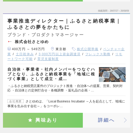
掲載期間
26/07/27～26/08/09
事業推進ディレクター｜ふるさと納税事業｜
ふるさとの夢をかたちに
ブランド・プロダクトマネージャー
株式会社さとゆめ
400万円 ～ 549万円
東京都
株式公開準備
ベンチャー企
業
土日祝休み
3,000万円以上資金調達済
フレックス勤務
リモ
ートワーク可能
育児支援制度
自治体・事業者・社内メンバーをつなぐハ
ブとなり、ふるさと納税事業を「地域に根
づく事業」として成立・成…
・ふるさと納税受託案件のプロジェクト推進 ・自治体への提案、営業、契約対
応 ・自治体との定例打合せ・各種調整 ・返礼品の企画・…
さとゆめは、「Local Business Incubator ～人を起点として、地域に
会社概要
事業を生み出す会社～」をコーポレ…
興味あり
詳細へ