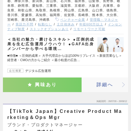
都、神奈川県、新潟県、富山県、石川県、福井県、山梨県、長野県、岐
阜県、静岡県、愛知県、三重県、滋賀県、京都府、大阪府、兵庫県、奈
良県、和歌山県、鳥取県、島根県、岡山県、広島県、山口県、徳島県、
香川県、愛媛県、高知県、福岡県、佐賀県、長崎県、熊本県、大分県、
宮崎県、鹿児島県、沖縄県
ベンチャー企業
管理職・マネジャ
ー
英語力不問
転勤なし
土日祝休み
年収600万以上
インセン
ティブ制度
ストックオプションあり
リモートワーク可能
＜当社の魅力・磨けるスキル＞ ●圧倒的成
果を生む広告運用ノウハウ！ ●GAFA出身
メンバーから学べる環境…
■特徴■ ＜圧倒的成果＞ 大手代理店からほぼ100%リプレイス ＜新規営業なし＞
経営者・CMOの方からご紹介 ＜最小粒度の広告…
デジタル広告運用
会社概要
興味あり
詳細へ
掲載期間
26/07/30～26/08/12
【TikTok Japan】Creative Product Ma
rketing＆Ops Mgr
ブランド・プロダクトマネージャー