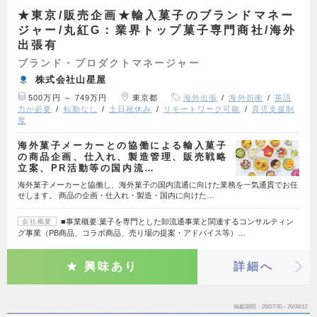
★東京/販売企画★輸入菓子のブランドマネー
ジャー/丸紅G：業界トップ菓子専門商社/海外
出張有
ブランド・プロダクトマネージャー
株式会社山星屋
500万円 ～ 749万円
東京都
海外出張
海外折衝
英語
力が必要
転勤なし
土日祝休み
リモートワーク可能
育児支援制
度
海外菓子メーカーとの協働による輸入菓子
の商品企画、仕入れ、製造管理、販売戦略
立案、PR活動等の国内流…
海外菓子メーカーと協働し、海外菓子の国内流通に向けた業務を一気通貫でお任
せします。 商品の企画・仕入れ・製造・国内に向けた…
■事業概要:菓子を専門とした卸流通事業と関連するコンサルティン
会社概要
グ事業（PB商品、コラボ商品、売り場の提案・アドバイス等）…
興味あり
詳細へ
掲載期間
26/07/30～26/08/12