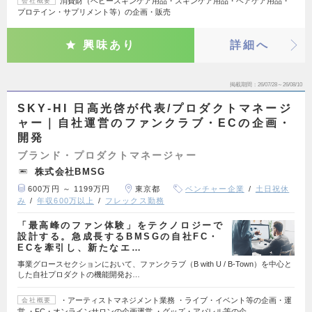
消費財（ベビースキンケア用品・スキンケア用品・ヘアケア用品・
会社概要
プロテイン・サプリメント等）の企画・販売
興味あり
詳細へ
掲載期間
26/07/28～26/08/10
SKY-HI 日高光啓が代表/プロダクトマネージ
ャー｜自社運営のファンクラブ・ECの企画・
開発
ブランド・プロダクトマネージャー
株式会社BMSG
600万円 ～ 1199万円
東京都
ベンチャー企業
土日祝休
み
年収600万以上
フレックス勤務
「最高峰のファン体験」をテクノロジーで
設計する。急成長するBMSGの自社FC・
ECを牽引し、新たなエ…
事業グロースセクションにおいて、ファンクラブ（B with U / B-Town）を中心と
した自社プロダクトの機能開発お…
・アーティストマネジメント業務 ・ライブ・イベント等の企画・運
会社概要
営 ・FC・オンラインサロンの企画運営 ・グッズ・アパレル等の企…