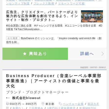
ンセンティブ制度
フレックス勤務
リモートワーク可能
広告主、クリエイター、パートナーがより
魅力的な広告体験を創出できるよう、イン
サイト・制作・プロダクト…
#社会課題に挑む企業 #チャレンジできる環境 #ユニコーンを目指す企業 #D
X推進 TikTokのMonetization…
ByteDance のミッションは、「Inspire creativity and enrich life （創
会社概要
造性を刺…
興味あり
詳細へ
掲載期間
26/07/30～26/08/12
Business Producer（音楽レーベル事業部
事業推進）｜アーティストの価値と事業を最
大化
ブランド・プロダクトマネージャー
株式会社blowout
550万円 ～ 899万円
東京都
ベンチャー企業
英語力不
問
転勤なし
土日祝休み
1億円以上資金調達済
年収600万以