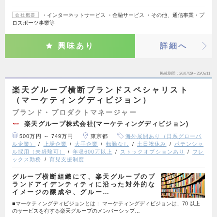
・インターネットサービス ・金融サービス ・その他、通信事業・プ
会社概要
ロスポーツ事業等
興味あり
詳細へ
掲載期間
26/07/29～26/08/11
楽天グループ横断ブランドスペシャリスト
（マーケティングディビジョン）
ブランド・プロダクトマネージャー
楽天グループ株式会社(マーケティングディビジョン)
500万円 ～ 749万円
東京都
海外展開あり（日系グローバ
ル企業）
上場企業
大手企業
転勤なし
土日祝休み
ポテンシャ
ル採用（未経験可）
年収600万以上
ストックオプションあり
フレ
ックス勤務
育児支援制度
グループ横断組織にて、楽天グループのブ
ランドアイデンティティに沿った対外的な
イメージの醸成や、グルー…
■マーケティングディビジョンとは： マーケティングディビジョンは、70 以上
のサービスを有する楽天グループのメンバーシップ…