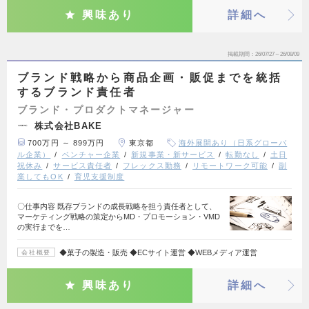
興味あり
詳細へ
掲載期間
26/07/27～26/08/09
ブランド戦略から商品企画・販促までを統括
するブランド責任者
ブランド・プロダクトマネージャー
株式会社BAKE
700万円 ～ 899万円
東京都
海外展開あり（日系グローバ
ル企業）
ベンチャー企業
新規事業・新サービス
転勤なし
土日
祝休み
サービス責任者
フレックス勤務
リモートワーク可能
副
業してもOK
育児支援制度
〇仕事内容 既存ブランドの成長戦略を担う責任者として、
マーケティング戦略の策定からMD・プロモーション・VMD
の実行までを…
◆菓子の製造・販売 ◆ECサイト運営 ◆WEBメディア運営
会社概要
興味あり
詳細へ