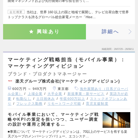
開発マネジメントおよび先行開発の牽引役を担って…
当社は、世界 160 以上の国と地域で展開し、テレビ出荷台数で世界
会社概要
トップクラスを誇るグローバル総合家電メーカー「Hise…
興味あり
詳細へ
掲載期間
26/07/29～26/08/11
マーケティング戦略担当（モバイル事業）：
マーケティングディビジョン
ブランド・プロダクトマネージャー
楽天グループ株式会社(マーケティングディビジョン)
600万円 ～ 949万円
東京都
海外展開あり（日系グローバ
ル企業）
上場企業
大手企業
新規事業・新サービス
英語力が必
要
転勤なし
土日祝休み
年収600万以上
ストックオプションあ
り
フレックス勤務
リモートワーク可能
育児支援制度
モバイル事業において、マーケティング戦
略やKPIの策定を担いつつ、ユーザー調査
の設計や運用と関連する…
■事業について マーケティングディビジョンは、70以上のサービスを有する楽
天グループのメンバーシップバリュー、エコシステ…