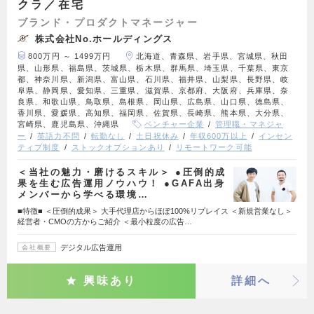
クラ／在宅
ブランド・プロダクトマネージャー
株式会社No.ホールディングス
800万円 ～ 1499万円
北海道、青森県、岩手県、宮城県、秋田
県、山形県、福島県、茨城県、栃木県、群馬県、埼玉県、千葉県、東京
都、神奈川県、新潟県、富山県、石川県、福井県、山梨県、長野県、岐
阜県、静岡県、愛知県、三重県、滋賀県、京都府、大阪府、兵庫県、奈
良県、和歌山県、鳥取県、島根県、岡山県、広島県、山口県、徳島県、
香川県、愛媛県、高知県、福岡県、佐賀県、長崎県、熊本県、大分県、
宮崎県、鹿児島県、沖縄県
ベンチャー企業
管理職・マネジャ
ー
英語力不問
転勤なし
土日祝休み
年収600万以上
インセン
ティブ制度
ストックオプションあり
リモートワーク可能
＜当社の魅力・磨けるスキル＞ ●圧倒的成
果を生む広告運用ノウハウ！ ●GAFA出身
メンバーから学べる環境…
■特徴■ ＜圧倒的成果＞ 大手代理店からほぼ100%リプレイス ＜新規営業なし＞
経営者・CMOの方からご紹介 ＜最小粒度の広告…
デジタル広告運用
会社概要
興味あり
詳細へ