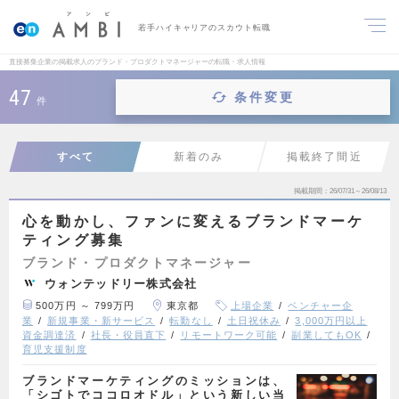
若手ハイキャリアのスカウト転職
直接募集企業の掲載求人のブランド・プロダクトマネージャーの転職・求人情報
47
条件変更
件
すべて
新着のみ
掲載終了間近
掲載期間
26/07/31～26/08/13
心を動かし、ファンに変えるブランドマーケ
ティング募集
ブランド・プロダクトマネージャー
ウォンテッドリー株式会社
500万円 ～ 799万円
東京都
上場企業
ベンチャー企
業
新規事業・新サービス
転勤なし
土日祝休み
3,000万円以上
資金調達済
社長・役員直下
リモートワーク可能
副業してもOK
育児支援制度
ブランドマーケティングのミッションは、
「シゴトでココロオドル」という新しい当