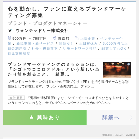
心を動かし、ファンに変えるブランドマーケ
ティング募集
ブランド・プロダクトマネージャー
ウォンテッドリー株式会社
500万円 ～ 799万円
東京都
上場企業
ベンチャー企
業
新規事業・新サービス
転勤なし
土日祝休み
3,000万円以上
資金調達済
社長・役員直下
リモートワーク可能
副業してもOK
育児支援制度
ブランドマーケティングのミッションは、
「シゴトでココロオドル」という新しい当
たり前を創ること。 綺麗…
ブランドマーケティングは世の中の空気づくり（PR）を担う専門チームとは別
動隊として存在します。 ブランド認知の向上、ファン…
「究極の適材適所により、シゴトでココロオドルひとをふやす」と
会社概要
いうミッションのもと、全てのビジネスパーソンのためのビジネス…
興味あり
詳細へ
掲載期間
26/07/31～26/08/13