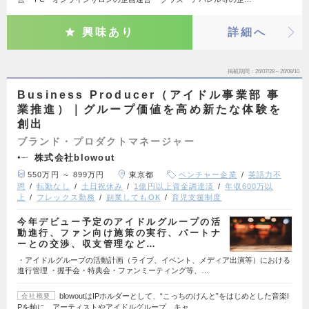
興味あり
詳細へ
掲載期間
26/07/28～26/08/10
Business Producer（アイドル事業部 事
業推進）｜グループ価値を高め新たな体験を
創出
ブランド・プロダクトマネージャー
株式会社blowout
550万円 ～ 899万円
東京都
ベンチャー企業
英語力不
問
転勤なし
土日祝休み
1億円以上資金調達済
年収600万以
上
フレックス勤務
副業してもOK
育児支援制度
今年デビュー予定のアイドルグループの活
動進行、ファン向け施策の実行、パートナ
ーとの交渉、収支管理など…
・アイドルグループの活動計画（ライブ、イベント、メディア出演等）における
進行管理 ・握手会・特典会・ファンミーティング等、…
blowoutはIPホルダーとして、“こっちのけんと”をはじめとした音楽I
会社概要
Pを軸に、アーティストやアイドルグループ、キャ…