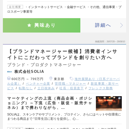
・インターネットサービス ・金融サービス ・その他、通信事業・プ
会社概要
ロスポーツ事業等
興味あり
詳細へ
掲載期間
26/07/28～26/08/10
【ブランドマネージャー候補】消費者インサ
イトにこだわってブランドを創りたい方へ
ブランド・プロダクトマネージャー
株式会社SOLIA
600万円 ～ 799万円
東京都
海外展開あり（日系グローバ
ル企業）
ベンチャー企業
管理職・マネジャー
新規事業・新サー
ビス
転勤なし
土日祝休み
社長・役員直下
フレックス勤務
マーケティングの上流（商品企画・ポジシ
ョニング）～下流（広告・販促・販売チャ
ネル）まで携わりながら、…
SOLIAは、スキンケアやサプリメント、プロテイン、さらにはペットや住環境に
まつわる商品まで “日常生活に彩りを提供し、心…