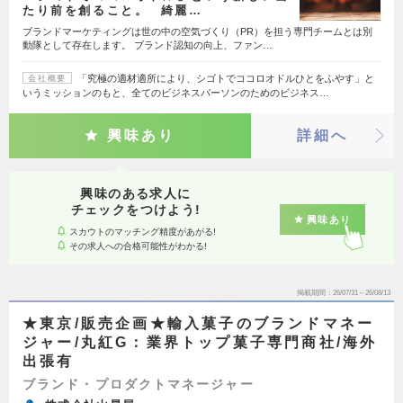
たり前を創ること。 綺麗…
ブランドマーケティングは世の中の空気づくり（PR）を担う専門チームとは別
動隊として存在します。 ブランド認知の向上、ファン…
「究極の適材適所により、シゴトでココロオドルひとをふやす」と
会社概要
いうミッションのもと、全てのビジネスパーソンのためのビジネス…
興味あり
詳細へ
興味のある求人に
チェックをつけよう!
興味あり
スカウトのマッチング精度があがる!
その求人への合格可能性がわかる!
掲載期間
26/07/31～26/08/13
★東京/販売企画★輸入菓子のブランドマネー
ジャー/丸紅G：業界トップ菓子専門商社/海外
出張有
ブランド・プロダクトマネージャー