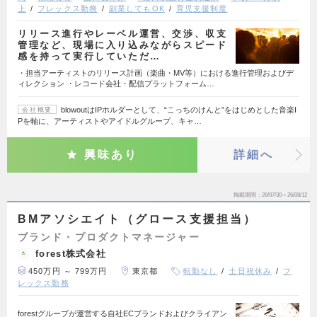
上
フレックス勤務
副業してもOK
育児支援制度
リリース進行やレーベル運営、交渉、収支
管理など、現場に入り込みながらスピード
感を持って実行していただ…
・担当アーティストのリリース計画（楽曲・MV等）における進行管理およびデ
ィレクション ・レコード会社・配信プラットフォーム…
blowoutはIPホルダーとして、“こっちのけんと”をはじめとした音楽I
会社概要
Pを軸に、アーティストやアイドルグループ、キャ…
興味あり
詳細へ
掲載期間
26/07/30～26/08/12
BMアソシエイト（グロース支援担当）
ブランド・プロダクトマネージャー
forest株式会社
450万円 ～ 799万円
東京都
転勤なし
土日祝休み
フ
レックス勤務
forestグループが運営する自社ECブランドおよびクライアン