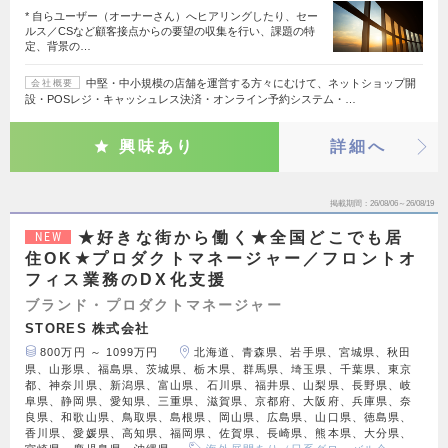
* 自らユーザー（オーナーさん）へヒアリングしたり、セー
ルス／CSなど顧客接点からの要望の収集を行い、課題の特
定、背景の…
中堅・中小規模の店舗を運営する方々にむけて、ネットショップ開
会社概要
設・POSレジ・キャッシュレス決済・オンライン予約システム・…
興味あり
詳細へ
掲載期間
26/08/06～26/08/19
★好きな街から働く★全国どこでも居
NEW
住OK★プロダクトマネージャー／フロントオ
フィス業務のDX化支援
ブランド・プロダクトマネージャー
STORES 株式会社
800万円 ～ 1099万円
北海道、青森県、岩手県、宮城県、秋田
県、山形県、福島県、茨城県、栃木県、群馬県、埼玉県、千葉県、東京
都、神奈川県、新潟県、富山県、石川県、福井県、山梨県、長野県、岐
阜県、静岡県、愛知県、三重県、滋賀県、京都府、大阪府、兵庫県、奈
良県、和歌山県、鳥取県、島根県、岡山県、広島県、山口県、徳島県、
香川県、愛媛県、高知県、福岡県、佐賀県、長崎県、熊本県、大分県、