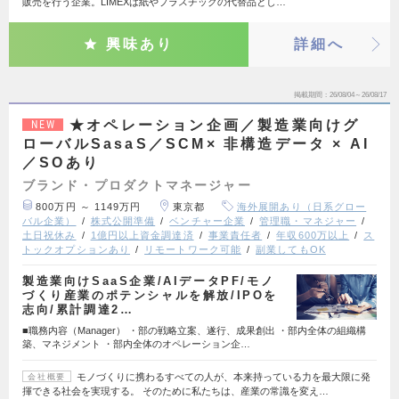
販売を行う企業。LIMEXは紙やプラスチックの代替品とし…
興味あり
詳細へ
掲載期間
26/08/04～26/08/17
★オペレーション企画／製造業向けグ
NEW
ローバルSasaS／SCM× 非構造データ × AI
／SOあり
ブランド・プロダクトマネージャー
800万円 ～ 1149万円
東京都
海外展開あり（日系グロー
バル企業）
株式公開準備
ベンチャー企業
管理職・マネジャー
土日祝休み
1億円以上資金調達済
事業責任者
年収600万以上
ス
トックオプションあり
リモートワーク可能
副業してもOK
製造業向けSaaS企業/AIデータPF/モノ
づくり産業のポテンシャルを解放/IPOを
志向/累計調達2…
■職務内容（Manager） ・部の戦略立案、遂行、成果創出 ・部内全体の組織構
築、マネジメント ・部内全体のオペレーション企…
モノづくりに携わるすべての人が、本来持っている力を最大限に発
会社概要
揮できる社会を実現する。 そのために私たちは、産業の常識を変え…