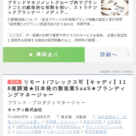
ブランドマネジメントグループ内でブラン
ドごとの総括的な役割を担い、ストラテジ
ックプランナー・メディア…
◎業務内容について ・担当ブランドの中長期ブランド戦略の策定と実行管理
└経営層とのブランド投資方針のすり合わせ、年間予算…
IT・医療の分野で業界TOPクラスのサービスを保有。 企業の安定性
会社概要
と成長性を担保する独自の経営戦略のもと、2005年の創業…
興味あり
詳細へ
掲載期間
26/08/07～26/08/20
リモート/フレックス可【キャディ】11
NEW
8億調達★日本発の製造業SaaS★ブランディ
ングマネージャー
ブランド・プロダクトマネージャー
キャディ株式会社
1000万円 ～ 1299万円
東京都、大阪府
海外展開あり（日
系グローバル企業）
管理職・マネジャー
英語力不問
土日祝休
み
1億円以上資金調達済
年収600万以上
ストックオプションあ
り
フレックス勤務
リモートワーク可能
育児支援制度