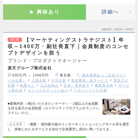
興味あり
詳細へ
掲載期間
26/08/04～26/08/17
【マーケティングストラテジスト】年
NEW
収～1400万・副社長直下｜会員制度のコンセ
プトデザインを担う
ブランド・プロダクトマネージャー
楽天グループ株式会社
500万円 ～ 1399万円
東京都
海外展開あり（日系グロー
バル企業）
上場企業
大手企業
新規事業・新サービス
英語力が
必要
転勤なし
土日祝休み
社長・役員直下
事業責任者
サービ
ス責任者
ストックオプションあり
リモートワーク可能
■業務内容 ＜検討いただきたいテーマ＞ ・1億以上の会員数
を誇る楽天の会員制度（ロイヤリティプログラムやランクシ
ステム）のコ…
・概要： 国内最大級のインターネットショッピングモール等を運営
会社概要
し、多岐にわたるサービスを自社で企画運営し成功に導いておりま…