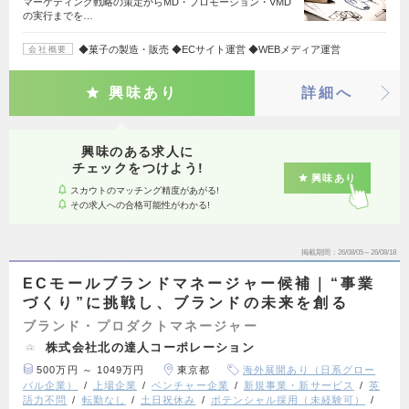
マーケティング戦略の策定からMD・プロモーション・VMD
の実行までを…
◆菓子の製造・販売 ◆ECサイト運営 ◆WEBメディア運営
会社概要
興味あり
詳細へ
興味のある求人に
チェックをつけよう!
興味あり
スカウトのマッチング精度があがる!
その求人への合格可能性がわかる!
掲載期間
26/08/05～26/08/18
ECモールブランドマネージャー候補｜“事業
づくり”に挑戦し、ブランドの未来を創る
ブランド・プロダクトマネージャー
株式会社北の達人コーポレーション
500万円 ～ 1049万円
東京都
海外展開あり（日系グロー
バル企業）
上場企業
ベンチャー企業
新規事業・新サービス
英
語力不問
転勤なし
土日祝休み
ポテンシャル採用（未経験可）