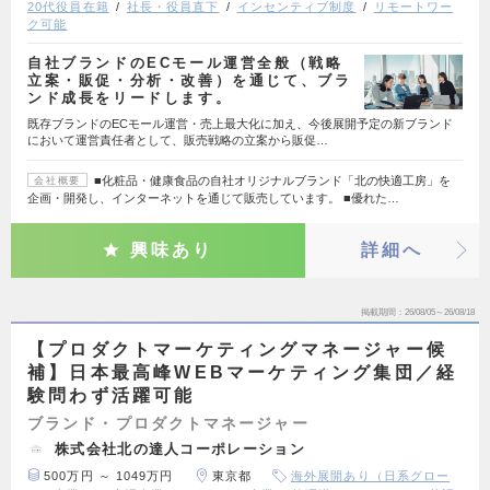
20代役員在籍
社長・役員直下
インセンティブ制度
リモートワー
ク可能
自社ブランドのECモール運営全般（戦略
立案・販促・分析・改善）を通じて、ブラ
ンド成長をリードします。
既存ブランドのECモール運営・売上最大化に加え、今後展開予定の新ブランド
において運営責任者として、販売戦略の立案から販促…
■化粧品・健康食品の自社オリジナルブランド「北の快適工房」を
会社概要
企画・開発し、インターネットを通じて販売しています。 ■優れた…
興味あり
詳細へ
掲載期間
26/08/05～26/08/18
【プロダクトマーケティングマネージャー候
補】日本最高峰WEBマーケティング集団／経
験問わず活躍可能
ブランド・プロダクトマネージャー
株式会社北の達人コーポレーション
500万円 ～ 1049万円
東京都
海外展開あり（日系グロー