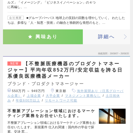
ルズ」「イメージング」「ビジネスイノベーション」の４つ
に再編し、…
■グループパーパス 地球上の笑顔の回数を増やしていく。 わたした
会社概要
ちは、多様な「人・知恵・技術」の融合と独創的な発想のもと、…
興味あり
詳細へ
掲載期間
26/08/07～26/08/20
【不整脈医療機器のプロダクトマネー
NEW
ジャー】平均年収852万円/安定収益を誇る日
系優良医療機器メーカー
ブランド・プロダクトマネージャー
550万円 ～ 949万円
東京都
海外展開あり（日系グローバ
ル企業）
上場企業
大手企業
マネジメント業務なし
土日祝休
み
年収600万以上
リモートワーク可能
不整脈アブレーション領域におけるマーケ
ティング業務をお任せいたします。
不整脈アブレーション領域におけるマーケティング業務をお
任せいたします。 新規案件 仕入れ関連：国内外の学会で探
索、交渉 窓…