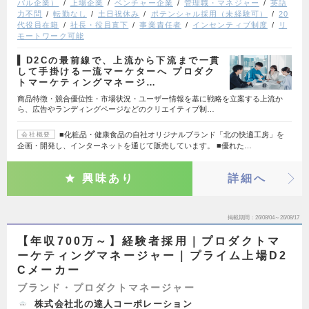
バル企業）
上場企業
ベンチャー企業
管理職・マネジャー
英語
力不問
転勤なし
土日祝休み
ポテンシャル採用（未経験可）
20
代役員在籍
社長・役員直下
事業責任者
インセンティブ制度
リ
モートワーク可能
▍D2Cの最前線で、上流から下流まで一貫
して手掛ける一流マーケターへ プロダク
トマーケティングマネージ…
商品特徴・競合優位性・市場状況・ユーザー情報を基に戦略を立案する上流か
ら、広告やランディングページなどのクリエイティブ制…
■化粧品・健康食品の自社オリジナルブランド「北の快適工房」を
会社概要
企画・開発し、インターネットを通じて販売しています。 ■優れた…
興味あり
詳細へ
掲載期間
26/08/04～26/08/17
【年収700万～】経験者採用｜プロダクトマ
ーケティングマネージャー｜プライム上場D2
Cメーカー
ブランド・プロダクトマネージャー
株式会社北の達人コーポレーション