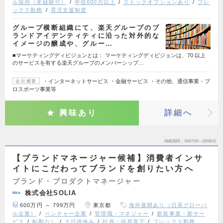
ル採用（未経験可）
年収600万以上
ストックオプションあり
フレ
ックス勤務
育児支援制度
グループ横断組織にて、楽天グループのブ
ランドアイデンティティに沿った対外的な
イメージの醸成や、グルー…
■マーケティングディビジョンとは： マーケティングディビジョンは、70 以上
のサービスを有する楽天グループのメンバーシップ…
・インターネットサービス ・金融サービス ・その他、通信事業・プ
会社概要
ロスポーツ事業等
興味あり
詳細へ
掲載期間
26/07/28～26/08/10
【ブランドマネージャー候補】消費者インサ
イトにこだわってブランドを創りたい方へ
ブランド・プロダクトマネージャー
株式会社SOLIA
600万円 ～ 799万円
東京都
海外展開あり（日系グローバ
ル企業）
ベンチャー企業
管理職・マネジャー
新規事業・新サー
ビス
転勤なし
土日祝休み
社長・役員直下
フレックス勤務