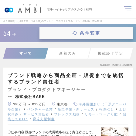
若手ハイキャリアのスカウト転職
海外展開あり(日系グローバル企業)のブランド・プロダクトマネージャーの転職・求人情報
54
条件変更
件
すべて
新着のみ
掲載終了間近
掲載期間
26/08/10～26/08/23
ブランド戦略から商品企画・販促までを統括
するブランド責任者
ブランド・プロダクトマネージャー
株式会社BAKE
700万円 ～ 899万円
東京都
海外展開あり（日系グローバ
ル企業）
ベンチャー企業
新規事業・新サービス
転勤なし
土日
祝休み
サービス責任者
フレックス勤務
リモートワーク可能
副
業してもOK
育児支援制度
〇仕事内容 既存ブランドの成長戦略を担う責任者として、