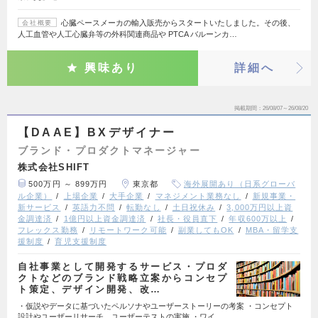
心臓ペースメーカの輸入販売からスタートいたしました。その後、
会社概要
人工血管や人工心臓弁等の外科関連商品や PTCA バルーンカ…
興味あり
詳細へ
掲載期間
26/08/07～26/08/20
【DAAE】BXデザイナー
ブランド・プロダクトマネージャー
株式会社SHIFT
500万円 ～ 899万円
東京都
海外展開あり（日系グローバ
ル企業）
上場企業
大手企業
マネジメント業務なし
新規事業・
新サービス
英語力不問
転勤なし
土日祝休み
3,000万円以上資
金調達済
1億円以上資金調達済
社長・役員直下
年収600万以上
フレックス勤務
リモートワーク可能
副業してもOK
MBA・留学支
援制度
育児支援制度
自社事業として開発するサービス・プロダ
クトなどのブランド戦略立案からコンセプ
ト策定、デザイン開発、改…
・仮説やデータに基づいたペルソナやユーザーストーリーの考案 ・コンセプト
設計やユーザーリサーチ、ユーザーテストの実施 ・ワイ…