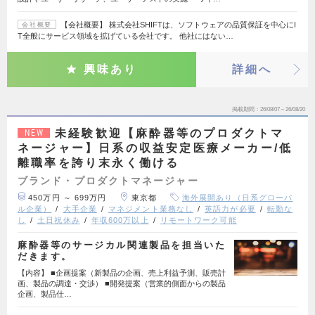
【会社概要】 株式会社SHIFTは、ソフトウェアの品質保証を中心にI
会社概要
T全般にサービス領域を拡げている会社です。 他社にはない…
興味あり
詳細へ
掲載期間
26/08/07～26/08/20
未経験歓迎【麻酔器等のプロダクトマ
NEW
ネージャー】日系の収益安定医療メーカー/低
離職率を誇り末永く働ける
ブランド・プロダクトマネージャー
450万円 ～ 699万円
東京都
海外展開あり（日系グローバ
ル企業）
大手企業
マネジメント業務なし
英語力が必要
転勤な
し
土日祝休み
年収600万以上
リモートワーク可能
麻酔器等のサージカル関連製品を担当いた
だきます。
【内容】 ■企画提案（新製品の企画、売上利益予測、販売計
画、製品の調達・交渉） ■開発提案（営業的側面からの製品
企画、製品仕…