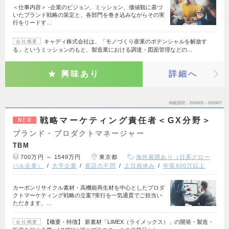
＜仕事内容＞ -企業のビジョン、ミッション、価値観に基づ
いたブランド戦略の策定と、各部門を巻き込みながらその実
行をリードす…
キャディ株式会社は、「モノづくり産業のポテンシャルを解放す
会社概要
る」というミッションのもと、製造業における調達・図面管理などの…
興味あり
詳細へ
掲載期間
26/08/05～26/09/07
戦略マーケティング責任者＜GX分野＞
NEW
ブランド・プロダクトマネージャー
TBM
700万円 ～ 1549万円
東京都
海外展開あり（日系グロー
バル企業）
大手企業
英語力不問
土日祝休み
年収600万以上
カーボンリサイクル素材・高機能再生材を中心としたプロダ
クトマーケティング戦略の立案?実行を一気通貫でご担当い
ただきます。…
【概要・特徴】 新素材「LIMEX（ライメックス）」の開発・製造・
会社概要