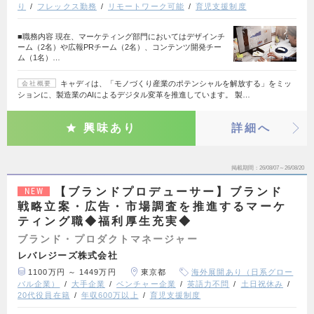
り
フレックス勤務
リモートワーク可能
育児支援制度
■職務内容 現在、マーケティング部門においてはデザインチ
ーム（2名）や広報PRチーム（2名）、コンテンツ開発チー
ム（1名）…
キャディは、「モノづくり産業のポテンシャルを解放する」をミッ
会社概要
ションに、製造業のAIによるデジタル変革を推進しています。 製…
興味あり
詳細へ
掲載期間
26/08/07～26/08/20
【ブランドプロデューサー】ブランド
NEW
戦略立案・広告・市場調査を推進するマーケ
ティング職◆福利厚生充実◆
ブランド・プロダクトマネージャー
レバレジーズ株式会社
1100万円 ～ 1449万円
東京都
海外展開あり（日系グロー
バル企業）
大手企業
ベンチャー企業
英語力不問
土日祝休み
20代役員在籍
年収600万以上
育児支援制度