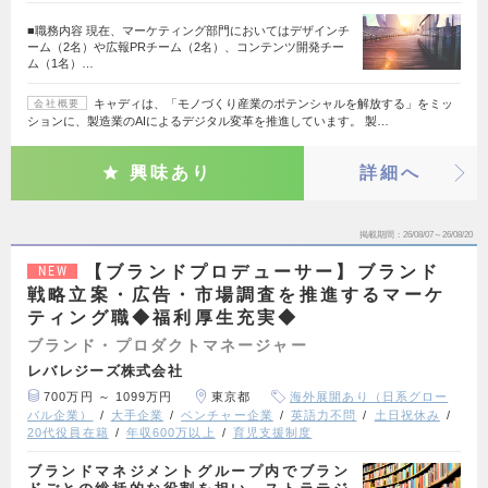
■職務内容 現在、マーケティング部門においてはデザインチ
ーム（2名）や広報PRチーム（2名）、コンテンツ開発チー
ム（1名）…
キャディは、「モノづくり産業のポテンシャルを解放する」をミッ
会社概要
ションに、製造業のAIによるデジタル変革を推進しています。 製…
興味あり
詳細へ
掲載期間
26/08/07～26/08/20
【ブランドプロデューサー】ブランド
NEW
戦略立案・広告・市場調査を推進するマーケ
ティング職◆福利厚生充実◆
ブランド・プロダクトマネージャー
レバレジーズ株式会社
700万円 ～ 1099万円
東京都
海外展開あり（日系グロー
バル企業）
大手企業
ベンチャー企業
英語力不問
土日祝休み
20代役員在籍
年収600万以上
育児支援制度
ブランドマネジメントグループ内でブラン