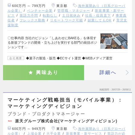
600万円 ～ 799万円
東京都
海外展開あり（日系グローバ
ル企業）
ベンチャー企業
管理職・マネジャー
新規事業・新サー
ビス
英語力不問
転勤なし
土日祝休み
社長・役員直下
事業責
任者
フレックス勤務
リモートワーク可能
副業してもOK
育児支
援制度
〇仕事内容 当社のビジョン「しあわせにBAKEる」を体現す
る新規ブランドの開発・立ち上げを実行する部門の統括ポジ
ションです…
◆菓子の製造・販売 ◆ECサイト運営 ◆WEBメディア運営
会社概要
興味あり
詳細へ
掲載期間
26/07/29～26/08/11
マーケティング戦略担当（モバイル事業）：
マーケティングディビジョン
ブランド・プロダクトマネージャー
楽天グループ株式会社(マーケティングディビジョン)
600万円 ～ 949万円
東京都
海外展開あり（日系グローバ
ル企業）
上場企業
大手企業
新規事業・新サービス
英語力が必