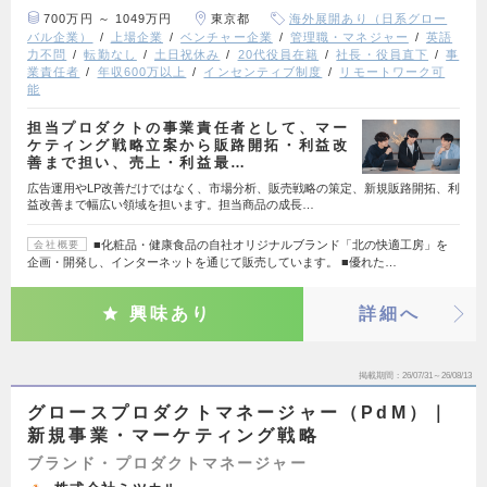
700万円 ～ 1049万円
東京都
海外展開あり（日系グロー
バル企業）
上場企業
ベンチャー企業
管理職・マネジャー
英語
力不問
転勤なし
土日祝休み
20代役員在籍
社長・役員直下
事
業責任者
年収600万以上
インセンティブ制度
リモートワーク可
能
担当プロダクトの事業責任者として、マー
ケティング戦略立案から販路開拓・利益改
善まで担い、売上・利益最…
広告運用やLP改善だけではなく、市場分析、販売戦略の策定、新規販路開拓、利
益改善まで幅広い領域を担います。担当商品の成長…
■化粧品・健康食品の自社オリジナルブランド「北の快適工房」を
会社概要
企画・開発し、インターネットを通じて販売しています。 ■優れた…
興味あり
詳細へ
掲載期間
26/07/31～26/08/13
グロースプロダクトマネージャー（PdM）｜
新規事業・マーケティング戦略
ブランド・プロダクトマネージャー