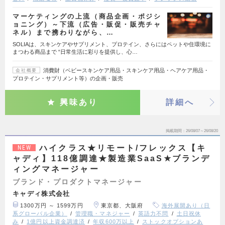
マーケティングの上流（商品企画・ポジシ
ョニング）～下流（広告・販促・販売チャ
ネル）まで携わりながら、…
SOLIAは、スキンケアやサプリメント、プロテイン、さらにはペットや住環境に
まつわる商品まで “日常生活に彩りを提供し、心…
消費財（ベビースキンケア用品・スキンケア用品・ヘアケア用品・
会社概要
プロテイン・サプリメント等）の企画・販売
興味あり
詳細へ
掲載期間
26/08/07～26/08/20
ハイクラス★リモート/フレックス【キ
NEW
ャディ】118億調達★製造業SaaS★ブランデ
ィングマネージャー
ブランド・プロダクトマネージャー
キャディ株式会社
1300万円 ～ 1599万円
東京都、大阪府
海外展開あり（日
系グローバル企業）
管理職・マネジャー
英語力不問
土日祝休
み
1億円以上資金調達済
年収600万以上
ストックオプションあ