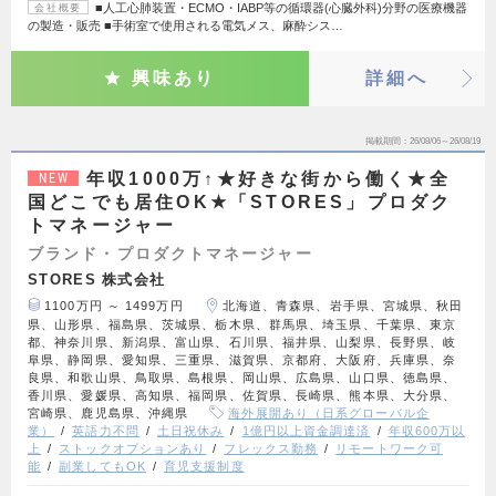
■人工心肺装置・ECMO・IABP等の循環器(心臓外科)分野の医療機器
会社概要
の製造・販売 ■手術室で使用される電気メス、麻酔シス…
興味あり
詳細へ
掲載期間
26/08/06～26/08/19
年収1000万↑★好きな街から働く★全
NEW
国どこでも居住OK★「STORES」プロダク
トマネージャー
ブランド・プロダクトマネージャー
STORES 株式会社
1100万円 ～ 1499万円
北海道、青森県、岩手県、宮城県、秋田
県、山形県、福島県、茨城県、栃木県、群馬県、埼玉県、千葉県、東京
都、神奈川県、新潟県、富山県、石川県、福井県、山梨県、長野県、岐
阜県、静岡県、愛知県、三重県、滋賀県、京都府、大阪府、兵庫県、奈
良県、和歌山県、鳥取県、島根県、岡山県、広島県、山口県、徳島県、
香川県、愛媛県、高知県、福岡県、佐賀県、長崎県、熊本県、大分県、
宮崎県、鹿児島県、沖縄県
海外展開あり（日系グローバル企
業）
英語力不問
土日祝休み
1億円以上資金調達済
年収600万以
上
ストックオプションあり
フレックス勤務
リモートワーク可
能
副業してもOK
育児支援制度