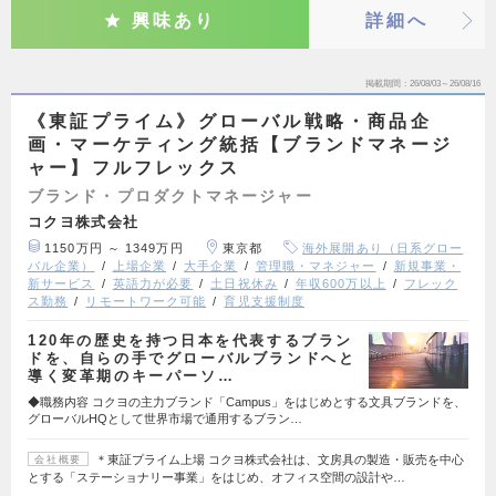
興味あり
詳細へ
掲載期間
26/08/03～26/08/16
《東証プライム》グローバル戦略・商品企
画・マーケティング統括【ブランドマネージ
ャー】フルフレックス
ブランド・プロダクトマネージャー
コクヨ株式会社
1150万円 ～ 1349万円
東京都
海外展開あり（日系グロー
バル企業）
上場企業
大手企業
管理職・マネジャー
新規事業・
新サービス
英語力が必要
土日祝休み
年収600万以上
フレック
ス勤務
リモートワーク可能
育児支援制度
120年の歴史を持つ日本を代表するブラン
ドを、自らの手でグローバルブランドへと
導く変革期のキーパーソ…
◆職務内容 コクヨの主力ブランド「Campus」をはじめとする文具ブランドを、
グローバルHQとして世界市場で通用するブラン…
＊東証プライム上場 コクヨ株式会社は、文房具の製造・販売を中心
会社概要
とする「ステーショナリー事業」をはじめ、オフィス空間の設計や…