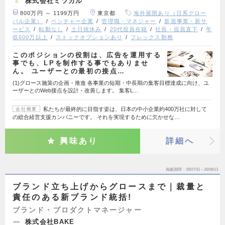
株式会社ミツカル
800万円 ～ 1199万円
東京都
海外展開あり（日系グロー
バル企業）
ベンチャー企業
管理職・マネジャー
新規事業・新サ
ービス
転勤なし
土日祝休み
20代役員在籍
社長・役員直下
年
収600万以上
ストックオプションあり
フレックス勤務
このポジションの役割は、広告を運用する
事でも、LPを制作する事でもありませ
ん。 ユーザーとの最初の接点…
(1)グロース施策の企画・推進 各事業の短期・中長期の集客目標達成に向け、ユ
ーザーとのWeb接点を設計・改善します。 集客L…
私たちが最終的に目指す姿は、日本の中小企業約400万社に対して
会社概要
の総合経営支援カンパニーです。 それを実現するために欠かせな…
興味あり
詳細へ
掲載期間
26/07/31～26/08/13
ブランド立ち上げからグロースまで｜裁量と
責任のある新ブランド統括!
ブランド・プロダクトマネージャー
株式会社BAKE