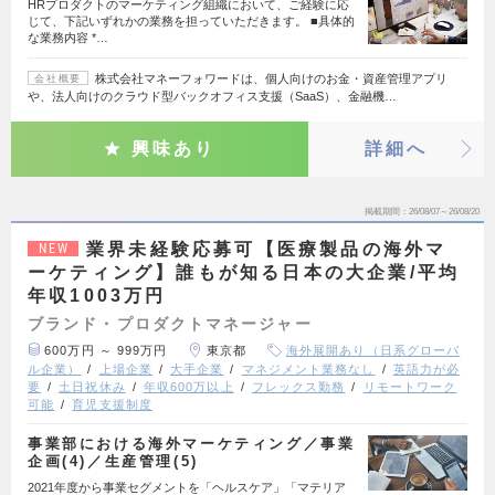
HRプロダクトのマーケティング組織において、ご経験に応
じて、下記いずれかの業務を担っていただきます。 ■具体的
な業務内容 *…
株式会社マネーフォワードは、個人向けのお金・資産管理アプリ
会社概要
や、法人向けのクラウド型バックオフィス支援（SaaS）、金融機…
興味あり
詳細へ
掲載期間
26/08/07～26/08/20
業界未経験応募可【医療製品の海外マ
NEW
ーケティング】誰もが知る日本の大企業/平均
年収1003万円
ブランド・プロダクトマネージャー
600万円 ～ 999万円
東京都
海外展開あり（日系グローバ
ル企業）
上場企業
大手企業
マネジメント業務なし
英語力が必
要
土日祝休み
年収600万以上
フレックス勤務
リモートワーク
可能
育児支援制度
事業部における海外マーケティング／事業
企画(4)／生産管理(5)
2021年度から事業セグメントを「ヘルスケア」「マテリア