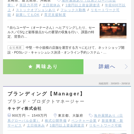
宮崎県、鹿児島県、沖縄県
海外展開あり（日系グローバル企
業）
英語力不問
土日祝休み
1億円以上資金調達済
年収600万以
上
ストックオプションあり
フレックス勤務
リモートワーク可
能
副業してもOK
育児支援制度
* 自らユーザー（オーナーさん）へヒアリングしたり、セー
ルス／CSなど顧客接点からの要望の収集を行い、課題の特
定、背景の…
中堅・中小規模の店舗を運営する方々にむけて、ネットショップ開
会社概要
設・POSレジ・キャッシュレス決済・オンライン予約システム・…
興味あり
詳細へ
掲載期間
26/08/05～26/08/18
ブランディング【Manager】
ブランド・プロダクトマネージャー
キャディ株式会社
900万円 ～ 1549万円
東京都、大阪府
海外展開あり（日
系グローバル企業）
株式公開準備
ベンチャー企業
新規事業・新
サービス
土日祝休み
1億円以上資金調達済
リモートワーク可能