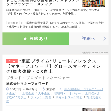
ドごとの総括的な役割を担い、ストラテジ
ックプランナー・メディア…
◎業務内容について ・担当ブランドの中長期ブランド戦略の策定と実行管理
└経営層とのブランド投資方針のすり合わせ、年間予算…
IT・医療の分野で業界TOPクラスのサービスを保有。 企業の安定性
会社概要
と成長性を担保する独自の経営戦略のもと、2005年の創業…
興味あり
詳細へ
掲載期間
26/08/07～26/08/20
*東証プライム*リモート/フレックス
NEW
【マネーフォワード】グロースマーケティン
グ/顧客体験・CX向上
ブランド・プロダクトマネージャー
株式会社マネーフォワード
650万円 ～ 849万円
東京都
海外展開あり（日系グローバ
ル企業）
上場企業
大手企業
管理職・マネジャー
土日祝休み
年収600万以上
フレックス勤務
リモートワーク可能
育児支援制
度