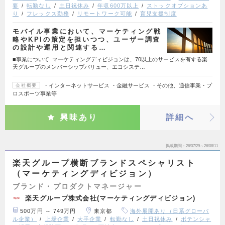
要
転勤なし
土日祝休み
年収600万以上
ストックオプションあ
り
フレックス勤務
リモートワーク可能
育児支援制度
モバイル事業において、マーケティング戦
略やKPIの策定を担いつつ、ユーザー調査
の設計や運用と関連する…
■事業について マーケティングディビジョンは、70以上のサービスを有する楽
天グループのメンバーシップバリュー、エコシステ…
・インターネットサービス ・金融サービス ・その他、通信事業・プ
会社概要
ロスポーツ事業等
興味あり
詳細へ
掲載期間
26/07/29～26/08/11
楽天グループ横断ブランドスペシャリスト
（マーケティングディビジョン）
ブランド・プロダクトマネージャー
楽天グループ株式会社(マーケティングディビジョン)
500万円 ～ 749万円
東京都
海外展開あり（日系グローバ
ル企業）
上場企業
大手企業
転勤なし
土日祝休み
ポテンシャ