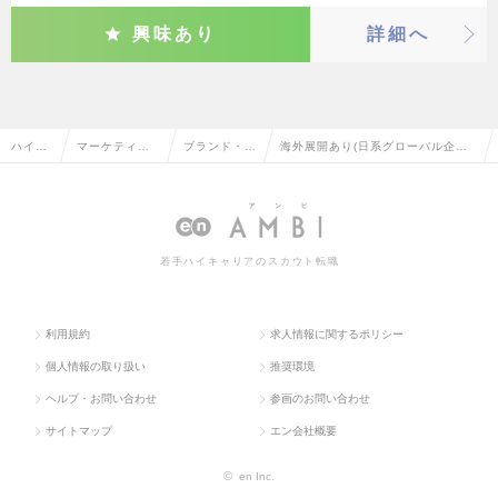
興味あり
詳細へ
ハイク
マーケティン
ブランド・プ
海外展開あり(日系グローバル企業)
ラス求
グ・販促企
ロダクトマネ
のブランド・プロダクトマネージャ
人TOP
画・商品開発
ージャー
ーの転職・求人情報一覧
系
若手ハイキャリアのスカウト転職
利用規約
求人情報に関するポリシー
個人情報の取り扱い
推奨環境
ヘルプ・お問い合わせ
参画のお問い合わせ
サイトマップ
エン会社概要
©
en Inc.