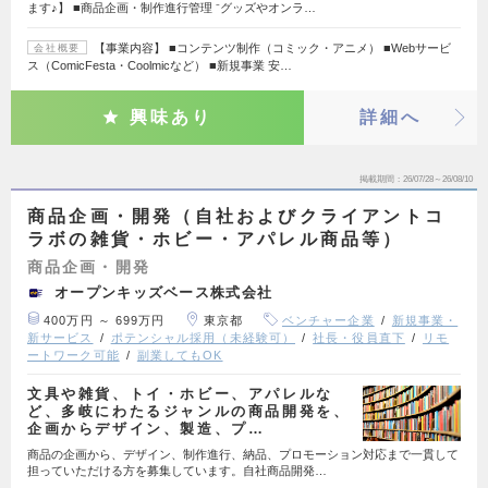
ます♪】 ■商品企画・制作進行管理 ⁻グッズやオンラ…
【事業内容】 ■コンテンツ制作（コミック・アニメ） ■Webサービ
会社概要
ス（ComicFesta・Coolmicなど） ■新規事業 安…
興味あり
詳細へ
掲載期間
26/07/28～26/08/10
商品企画・開発（自社およびクライアントコ
ラボの雑貨・ホビー・アパレル商品等）
商品企画・開発
オープンキッズベース株式会社
400万円 ～ 699万円
東京都
ベンチャー企業
新規事業・
新サービス
ポテンシャル採用（未経験可）
社長・役員直下
リモ
ートワーク可能
副業してもOK
文具や雑貨、トイ・ホビー、アパレルな
ど、多岐にわたるジャンルの商品開発を、
企画からデザイン、製造、プ…
商品の企画から、デザイン、制作進行、納品、プロモーション対応まで一貫して
担っていただける方を募集しています。自社商品開発…