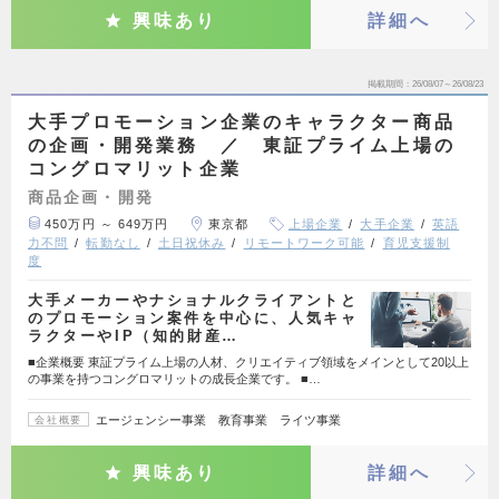
興味あり
詳細へ
掲載期間
26/08/07～26/08/23
大手プロモーション企業のキャラクター商品
の企画・開発業務 ／ 東証プライム上場の
コングロマリット企業
商品企画・開発
450万円 ～ 649万円
東京都
上場企業
大手企業
英語
力不問
転勤なし
土日祝休み
リモートワーク可能
育児支援制
度
大手メーカーやナショナルクライアントと
のプロモーション案件を中心に、人気キャ
ラクターやIP（知的財産…
■企業概要 東証プライム上場の人材、クリエイティブ領域をメインとして20以上
の事業を持つコングロマリットの成長企業です。 ■…
エージェンシー事業 教育事業 ライツ事業
会社概要
興味あり
詳細へ