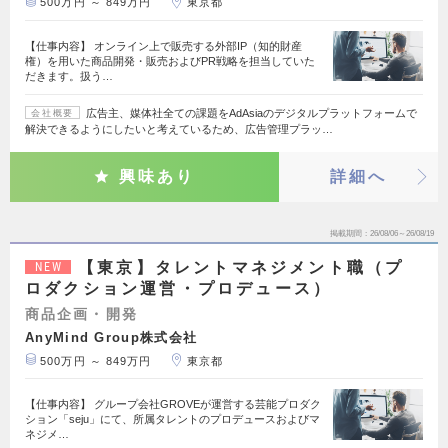
500万円 ～ 849万円
東京都
【仕事内容】 オンライン上で販売する外部IP（知的財産
権）を用いた商品開発・販売およびPR戦略を担当していた
だきます。扱う…
広告主、媒体社全ての課題をAdAsiaのデジタルプラットフォームで
会社概要
解決できるようにしたいと考えているため、広告管理プラッ…
興味あり
詳細へ
掲載期間
26/08/06～26/08/19
【東京】タレントマネジメント職（プ
NEW
ロダクション運営・プロデュース）
商品企画・開発
AnyMind Group株式会社
500万円 ～ 849万円
東京都
【仕事内容】 グループ会社GROVEが運営する芸能プロダク
ション「seju」にて、所属タレントのプロデュースおよびマ
ネジメ…