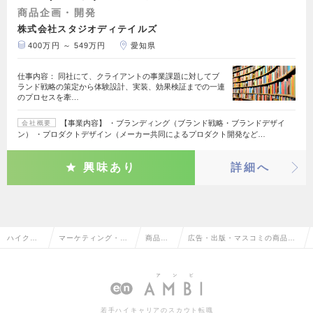
商品企画・開発
株式会社スタジオディテイルズ
400万円 ～ 549万円
愛知県
仕事内容： 同社にて、クライアントの事業課題に対してブ
ランド戦略の策定から体験設計、実装、効果検証までの一連
のプロセスを牽…
【事業内容】 ・ブランディング（ブランド戦略・ブランドデザイ
会社概要
ン） ・プロダクトデザイン（メーカー共同によるプロダクト開発など…
興味あり
詳細へ
ハイクラ
マーケティング・販
商品企
広告・出版・マスコミの商品企
ス求人TO
促企画・商品開発系
画・開
画・開発の転職・求人情報一覧
P
発
若手ハイキャリアのスカウト転職