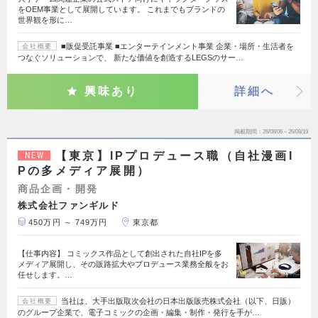
をOEM事業として展開しています。 これまでもブランドの
世界観を形に…
■販促受託事業 ■エンターテインメント事業 企業・場所・生活者を
会社概要
つなぐソリューションで、 新たな価値を創造するLEGSのサー…
興味あり
詳細へ
掲載期間
26/08/06～26/08/19
【東京】IPプロデュース職（自社漫画I
NEW
Pの多メディア展開）
商品企画・開発
株式会社ファンギルド
450万円 ～ 749万円
東京都
【仕事内容】 コミックス作品として創出された自社IPを多
メディア展開し、その販路拡大やプロデュース業務全般をお
任せします。…
当社は、大手出版取次会社の日本出版販売株式会社（以下、日販）
会社概要
のグループ企業で、電子コミックの企画・編集・制作・発行を手が…