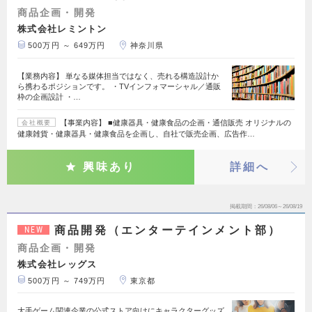
商品企画・開発
株式会社レミントン
500万円 ～ 649万円
神奈川県
【業務内容】 単なる媒体担当ではなく、売れる構造設計か
ら携わるポジションです。 ・TVインフォマーシャル／通販
枠の企画設計 ・…
【事業内容】 ■健康器具・健康食品の企画・通信販売 オリジナルの
会社概要
健康雑貨・健康器具・健康食品を企画し、自社で販売企画、広告作…
興味あり
詳細へ
掲載期間
26/08/06～26/08/19
商品開発（エンターテインメント部）
NEW
商品企画・開発
株式会社レッグス
500万円 ～ 749万円
東京都
大手ゲーム関連企業の公式ストア向けにキャラクターグッズ