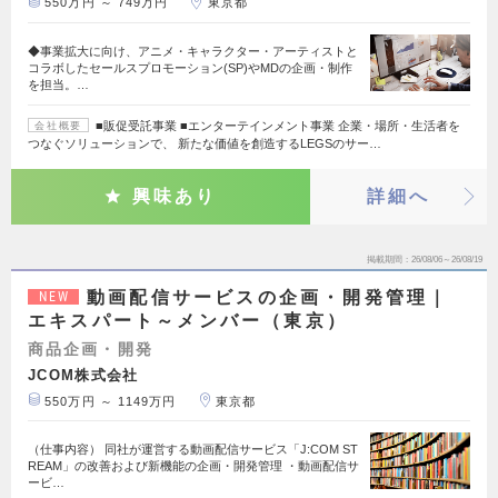
550万円 ～ 749万円
東京都
◆事業拡大に向け、アニメ・キャラクター・アーティストと
コラボしたセールスプロモーション(SP)やMDの企画・制作
を担当。…
■販促受託事業 ■エンターテインメント事業 企業・場所・生活者を
会社概要
つなぐソリューションで、 新たな価値を創造するLEGSのサー…
興味あり
詳細へ
掲載期間
26/08/06～26/08/19
動画配信サービスの企画・開発管理｜
NEW
エキスパート～メンバー（東京）
商品企画・開発
JCOM株式会社
550万円 ～ 1149万円
東京都
（仕事内容） 同社が運営する動画配信サービス「J:COM ST
REAM」の改善および新機能の企画・開発管理 ・動画配信サ
ービ…