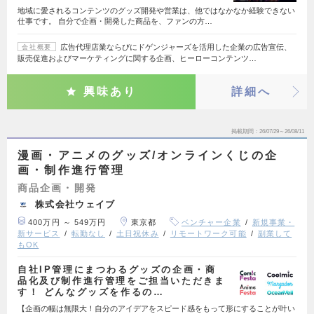
地域に愛されるコンテンツのグッズ開発や営業は、他ではなかなか経験できない
仕事です。 自分で企画・開発した商品を、ファンの方…
広告代理店業ならびにドゲンジャーズを活用した企業の広告宣伝、
会社概要
販売促進およびマーケティングに関する企画、ヒーローコンテンツ…
興味あり
詳細へ
掲載期間
26/07/29～26/08/11
漫画・アニメのグッズ/オンラインくじの企
画・制作進行管理
商品企画・開発
株式会社ウェイブ
400万円 ～ 549万円
東京都
ベンチャー企業
新規事業・
新サービス
転勤なし
土日祝休み
リモートワーク可能
副業して
もOK
自社IP管理にまつわるグッズの企画・商
品化及び制作進行管理をご担当いただきま
す！ どんなグッズを作るの…
【企画の幅は無限大！自分のアイデアをスピード感をもって形にすることが叶い