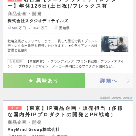
ー】年休126日(土日祝)/フレックス有
商品企画・開発
株式会社スタジオディテイルズ
500万円 ～ 1049万円
愛知県
戦略立案からデリバリーまで、一貫した思想で貫くブランド
ディレクター業務を担当いただきます。 ■クライアントの経
営層と直接向…
【事業内容】 ・ブランディング（ブランド戦略・ブランドデザイ
会社概要
ン） ・プロダクトデザイン（メーカー共同によるプロダクト開発など…
興味あり
詳細へ
掲載期間
26/08/06～26/08/19
【東京】IP商品企画・販売担当（多様
NEW
な国内外IPプロダクトの開発とPR戦略）
商品企画・開発
AnyMind Group株式会社