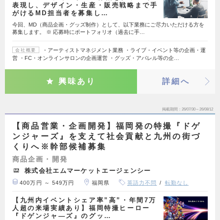
表現し、デザイン・生産・販売戦略まで手
がけるMD担当者を募集し…
今回、MD（商品企画・グッズ制作）として、以下業務にご尽力いただける方を
募集します。 ※ 応募時にポートフォリオ（過去に手…
・アーティストマネジメント業務 ・ライブ・イベント等の企画・運
会社概要
営 ・FC・オンラインサロンの企画運営 ・グッズ・アパレル等の企…
興味あり
詳細へ
掲載期間
26/07/30～26/08/12
【商品営業・企画開発】福岡発の特撮『ドゲ
ンジャーズ』を支えて社会貢献と九州の街づ
くりへ※幹部候補募集
商品企画・開発
株式会社エムマーケットエージェンシー
400万円 ～ 549万円
福岡県
英語力不問
転勤なし
【九州内イベントシェア率”高”・年間7万
人超の来場実績あり】福岡特撮ヒーロー
『ドゲンジャ―ズ』のグッ…