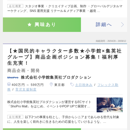
スタジオ事業 ・クリエイティブ企画、制作 ・グローバルデジタルマ
会社概要
ーケティング、SNS 運用支援 リテール＆メディア事業 ・越境 …
興味あり
詳細へ
掲載期間
26/04/28～26/08/12
【★国民的キャラクター多数★小学館×集英社
グループ】商品企画ポジション募集！福利厚
生充実！
商品企画・開発
株式会社小学館集英社プロダクション
400万円 ～ 599万円
東京都
土日祝休み
フレックス勤
務
育児支援制度
株式会社小学館集英社プロダクションが運営するECサイト
「ShoPro Mall」をはじめ、イベントやPOP UPで展開す…
以下2つの事業を柱とし、子供からシニアまであらゆる世代を対象
会社概要
に、人生を楽しく前向きに生きるための応援をしていけるような、…