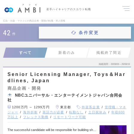
若手ハイキャリアのスカウト転職
広告・出版・マスコミの商品企画・開発の転職・求人情報
42
条件変更
件
すべて
新着のみ
掲載終了間近
掲載期間
26/08/06～26/08/19
Senior Licensing Manager, Toys＆Har
dlines, Japan
商品企画・開発
NBCユニバーサル・エンターテイメントジャパン合同会
社
1200万円 ～ 1299万円
東京都
外資系企業
管理職・マネ
ジャー
海外折衝
英語力が必要
転勤なし
土日祝休み
年収600
万以上
フレックス勤務
リモートワーク可能
The successful candidate will be responsible for building sh…