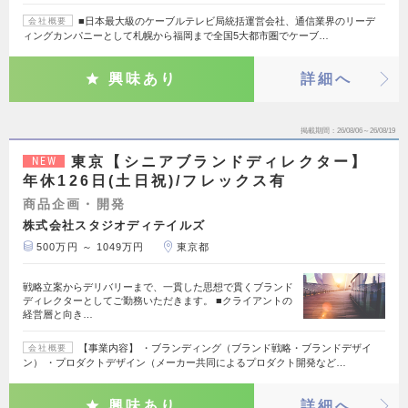
■日本最大級のケーブルテレビ局統括運営会社、通信業界のリーデ
会社概要
ィングカンパニーとして札幌から福岡まで全国5大都市圏でケーブ…
興味あり
詳細へ
掲載期間
26/08/06～26/08/19
東京【シニアブランドディレクター】
NEW
年休126日(土日祝)/フレックス有
商品企画・開発
株式会社スタジオディテイルズ
500万円 ～ 1049万円
東京都
戦略立案からデリバリーまで、一貫した思想で貫くブランド
ディレクターとしてご勤務いただきます。 ■クライアントの
経営層と向き…
【事業内容】 ・ブランディング（ブランド戦略・ブランドデザイ
会社概要
ン） ・プロダクトデザイン（メーカー共同によるプロダクト開発など…
興味あり
詳細へ