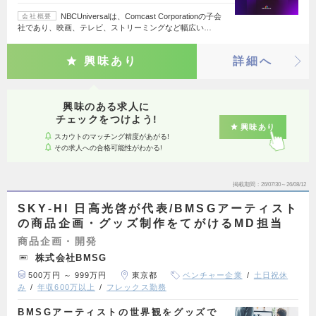
NBCUniversalは、Comcast Corporationの子会
会社概要
社であり、映画、テレビ、ストリーミングなど幅広い…
興味あり
詳細へ
興味のある求人に
チェックをつけよう!
興味あり
スカウトのマッチング精度があがる!
その求人への合格可能性がわかる!
掲載期間
26/07/30～26/08/12
SKY-HI 日高光啓が代表/BMSGアーティスト
の商品企画・グッズ制作をてがけるMD担当
商品企画・開発
株式会社BMSG
500万円 ～ 999万円
東京都
ベンチャー企業
土日祝休
み
年収600万以上
フレックス勤務
BMSGアーティストの世界観をグッズで