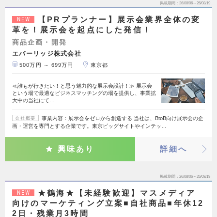
掲載期間
26/08/06～26/08/19
【PRプランナー】展示会業界全体の変
NEW
革を！展示会を起点にした発信！
商品企画・開発
エバーリッジ株式会社
500万円 ～ 699万円
東京都
≪誰もが行きたい！と思う魅力的な展示会設計！≫ 展示会
という場で最適なビジネスマッチングの場を提供し、事業拡
大中の当社にて…
事業内容：展示会をゼロから創造する 当社は、BtoB向け展示会の企
会社概要
画・運営を専門とする企業です。東京ビッグサイトやインテッ…
興味あり
詳細へ
掲載期間
26/08/06～26/08/19
★鶴海★【未経験歓迎】マスメディア
NEW
向けのマーケティング立案■自社商品■年休12
2日・残業月3時間