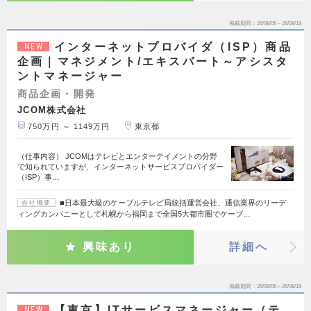
掲載期間
26/08/06～26/08/19
インターネットプロバイダ（ISP）商品
NEW
企画｜マネジメント/エキスパート～アシスタ
ントマネージャー
商品企画・開発
JCOM株式会社
750万円 ～ 1149万円
東京都
（仕事内容） JCOMはテレビとエンターテイメントの分野
で知られていますが、インターネットサービスプロバイダー
（ISP）事…
■日本最大級のケーブルテレビ局統括運営会社、通信業界のリーデ
会社概要
ィングカンパニーとして札幌から福岡まで全国5大都市圏でケーブ…
興味あり
詳細へ
掲載期間
26/08/06～26/08/19
【東京】ITサービスマネージャー（テ
NEW