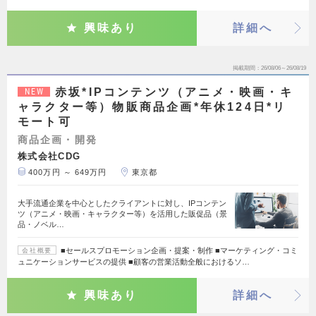
興味あり
詳細へ
掲載期間
26/08/06～26/08/19
赤坂*IPコンテンツ（アニメ・映画・キ
NEW
ャラクター等）物販商品企画*年休124日*リ
モート可
商品企画・開発
株式会社CDG
400万円 ～ 649万円
東京都
大手流通企業を中心としたクライアントに対し、IPコンテン
ツ（アニメ・映画・キャラクター等）を活用した販促品（景
品・ノベル…
■セールスプロモーション企画・提案・制作 ■マーケティング・コミ
会社概要
ュニケーションサービスの提供 ■顧客の営業活動全般におけるソ…
興味あり
詳細へ