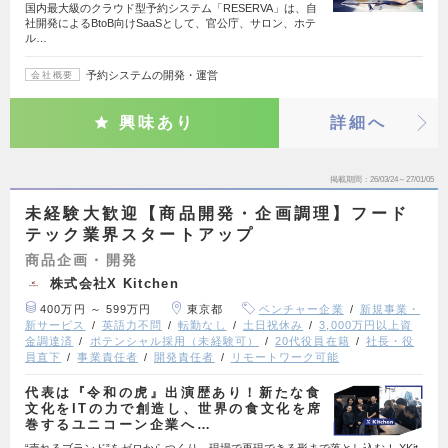
国内最大級のクラウド型予約システム「RESERVA」は、自
社開発によるBtoB向けSaaSとして、官公庁、サロン、ホテ
ル…
予約システムの開発・運営
会社概要
興味あり
詳細へ
掲載期間
26/03/24～27/01/05
未経験大歓迎【商品開発・企画調理】フード
テック業界スタートアップ
商品企画・開発
株式会社X Kitchen
400万円 ～ 599万円
東京都
ベンチャー企業
新規事業・
新サービス
英語力不問
転勤なし
土日祝休み
3,000万円以上資
金調達済
ポテンシャル採用（未経験可）
20代役員在籍
社長・役
員直下
事業責任者
開発責任者
リモートワーク可能
代表は『令和の虎』出演歴あり！新たな食
文化をITの力で創造し、世界の食文化を席
巻するユニコーン企業へ…