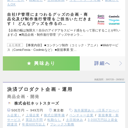
もOK
自社IP管理にまつわるグッズの企画・商
品化及び制作進行管理をご担当いただきま
す！ どんなグッズを作るの…
【企画の幅は無限大！自分のアイデアをスピード感をもって形にすることが叶い
ます♪】 ■商品企画・制作進行管理 ⁻グッズやオンラ…
【事業内容】 ■コンテンツ制作（コミック・アニメ） ■Webサービ
会社概要
ス（ComicFesta・Coolmicなど） ■新規事業 安…
興味あり
詳細へ
掲載期間
26/07/28～26/08/10
決済プロダクト企画・運用
商品企画・開発
株式会社ネットスターズ
500万円 ～ 949万円
東京都
海外展開あり（日系グローバ
ル企業）
上場企業
株式公開準備
ベンチャー企業
新規事業・新
サービス
英語力不問
転勤なし
土日祝休み
3,000万円以上資金
調達済
年収600万以上
フレックス勤務