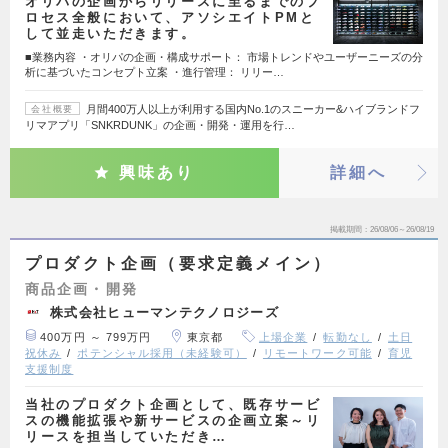
オリパの企画からリリースに至るまでのプ
ロセス全般において、アソシエイトPMと
して並走いただきます。
■業務内容 ・オリパの企画・構成サポート： 市場トレンドやユーザーニーズの分
析に基づいたコンセプト立案 ・進行管理： リリー…
月間400万人以上が利用する国内No.1のスニーカー&ハイブランドフ
会社概要
リマアプリ「SNKRDUNK」の企画・開発・運用を行…
興味あり
詳細へ
掲載期間
26/08/06～26/08/19
プロダクト企画（要求定義メイン）
商品企画・開発
株式会社ヒューマンテクノロジーズ
400万円 ～ 799万円
東京都
上場企業
転勤なし
土日
祝休み
ポテンシャル採用（未経験可）
リモートワーク可能
育児
支援制度
当社のプロダクト企画として、既存サービ
スの機能拡張や新サービスの企画立案～リ
リースを担当していただき…