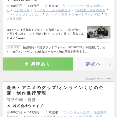
400万円 ～ 599万円
東京都
ベンチャー企業
転勤な
し
土日祝休み
3,000万円以上資金調達済
1億円以上資金調達済
ストックオプションあり
フレックス勤務
リモートワーク可能
育
児支援制度
MDチームは消費者インサイトや市場トレンドに向き合い、
企画を生み出していく役割を担っています。日々、顧客であ
るコンビニエ…
食品開発・製造プラットフォーム「FOOVEST」を展開していま
会社概要
す。セグメント別に、(1)食品メーカーと独自商品を開発する…
興味あり
詳細へ
掲載期間
26/07/29～26/08/11
漫画・アニメのグッズ/オンラインくじの企
画・制作進行管理
商品企画・開発
株式会社ウェイブ
400万円 ～ 549万円
東京都
ベンチャー企業
新規事業・
新サービス
転勤なし
土日祝休み
リモートワーク可能
副業して