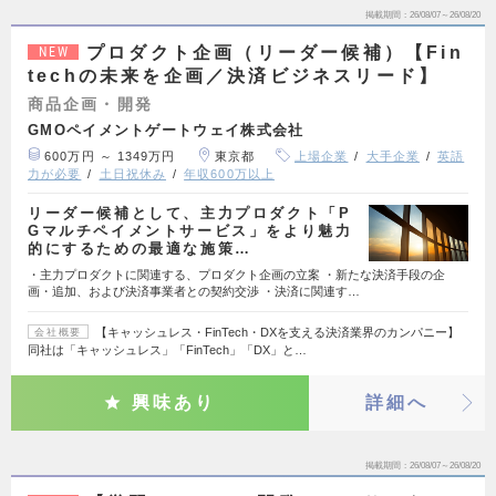
掲載期間
26/08/07～26/08/20
プロダクト企画（リーダー候補）【Fin
NEW
techの未来を企画／決済ビジネスリード】
商品企画・開発
GMOペイメントゲートウェイ株式会社
600万円 ～ 1349万円
東京都
上場企業
大手企業
英語
力が必要
土日祝休み
年収600万以上
リーダー候補として、主力プロダクト「P
Gマルチペイメントサービス」をより魅力
的にするための最適な施策…
・主力プロダクトに関連する、プロダクト企画の立案 ・新たな決済手段の企
画・追加、および決済事業者との契約交渉 ・決済に関連す…
【キャッシュレス・FinTech・DXを支える決済業界のカンパニー】
会社概要
同社は「キャッシュレス」「FinTech」「DX」と…
興味あり
詳細へ
掲載期間
26/08/07～26/08/20