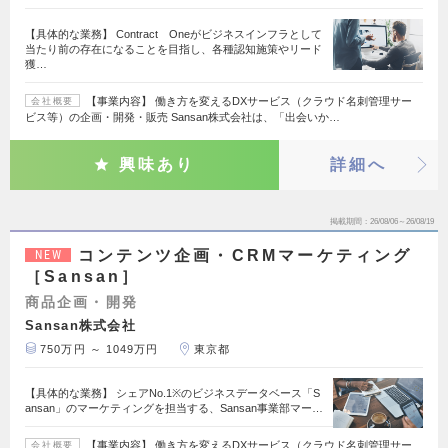
【具体的な業務】 Contract Oneがビジネスインフラとして
当たり前の存在になることを目指し、各種認知施策やリード
獲…
【事業内容】 働き方を変えるDXサービス（クラウド名刺管理サー
会社概要
ビス等）の企画・開発・販売 Sansan株式会社は、「出会いか…
興味あり
詳細へ
掲載期間
26/08/06～26/08/19
コンテンツ企画・CRMマーケティング
NEW
［Sansan］
商品企画・開発
Sansan株式会社
750万円 ～ 1049万円
東京都
【具体的な業務】 シェアNo.1※のビジネスデータベース「S
ansan」のマーケティングを担当する、Sansan事業部マー…
【事業内容】 働き方を変えるDXサービス（クラウド名刺管理サー
会社概要