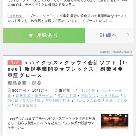
“売れるブランド”をゼロからつくり、現場で再現できる形まで落とし込む！ XKit
chenでは、データをもとに価値ある新ブラ…
・ブランドシェアリング事業 既存の飲食店内で展開可能なゴースト
会社概要
レストランを、飲食店と提携して広めています。 ・ゴーストレスト…
興味あり
詳細へ
掲載期間
26/08/07～26/08/20
＜ハイクラス＞クラウド会計ソフト【fr
NEW
eee】新規事業開発★フレックス・副業可◆
東証グロース
商品企画・開発
800万円 ～ 1049万円
東京都
上場企業
ベンチャー企
業
新規事業・新サービス
英語力不問
転勤なし
土日祝休み
1
億円以上資金調達済
年収600万以上
フレックス勤務
副業してもO
K
育児支援制度
freeeではこれまでスモールビジネスマーケット全体を対象
とし、顧客規模別のペインを起点にプラン体系の設計やマー
ケティン…