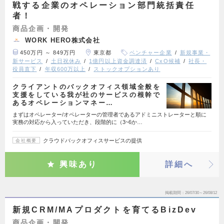
戦する企業のオペレーション部門統括責任
者！
商品企画・開発
WORK HERO株式会社
450万円 ～ 849万円
東京都
ベンチャー企業
新規事業・
新サービス
土日祝休み
1億円以上資金調達済
CxO候補
社長・
役員直下
年収600万以上
ストックオプションあり
クライアントのバックオフィス領域全般を
支援をしている我が社のサービスの根幹で
あるオペレーションマネー…
まずはオペレーター/オペレーターの管理者であるアドミニストレーターと順に
実務の対応から入っていただき、段階的に（3~6か…
クラウドバックオフィスサービスの提供
会社概要
興味あり
詳細へ
掲載期間
26/07/30～26/08/12
新規CRM/MAプロダクトを育てるBizDev
商品企画・開発