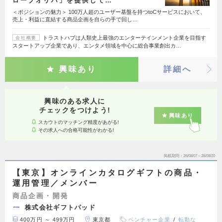
ローブオリパ」を提供して…
＜ポジションの魅力＞ 100万人超のユーザー基盤を持つtoCサービスにおいて、
売上・利益に直結する商品企画を自らの手で回し…
トラストハブは人類史上最強のエンターテインメント企業を目指す
会社概要
スタートアップ企業であり、エンタメ領域を中心に総合事業創出カ…
興味あり
詳細へ
興味のある求人に
チェックをつけよう!
興味あり
スカウトのマッチング精度があがる!
その求人への合格可能性がわかる!
掲載期間
26/08/07～26/08/20
【東京】オンラインカタログギフトの商品・
運用管理／メンバー
商品企画・開発
株式会社ギフトパッド
400万円 ～ 499万円
東京都
ベンチャー企業
転勤な