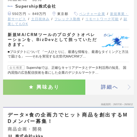
Supership株式会社
550万円 ～ 849万円
東京都
ベンチャー企業
新規事業・
新サービス
土日祝休み
フレックス勤務
リモートワーク可能
副
業してもOK
新規MA/CRMツールのプロダクトオペレ
ーションを、BizDevとして担っていただ
きます。
■プロダクトについて 「一人ひとりに、最適な情報を、最適なタイミングと方法
で届ける」 ——それを実現する次世代MA/CRMプ…
Supershipでは、正確なキャリアデータとデータ利活用の知見、 国
会社概要
内屈指の広告配信技術を基にした企業のデジタルマーケテ…
興味あり
詳細へ
掲載期間
26/07/30～26/08/12
データ×食の企画力でヒット商品を創出するM
Dメンバー募集！
商品企画・開発
株式会社ukka