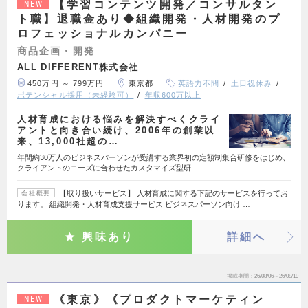
【学習コンテンツ開発／コンサルタン
NEW
ト職】退職金あり◆組織開発・人材開発のプ
ロフェッショナルカンパニー
商品企画・開発
ALL DIFFERENT株式会社
450万円 ～ 799万円
東京都
英語力不問
土日祝休み
ポテンシャル採用（未経験可）
年収600万以上
人材育成における悩みを解決すべくクライ
アントと向き合い続け、2006年の創業以
来、13,000社超の…
年間約30万人のビジネスパーソンが受講する業界初の定額制集合研修をはじめ、
クライアントのニーズに合わせたカスタマイズ型研…
【取り扱いサービス】 人材育成に関する下記のサービスを行ってお
会社概要
ります。 組織開発・人材育成支援サービス ビジネスパーソン向け …
興味あり
詳細へ
掲載期間
26/08/06～26/08/19
《東京》《プロダクトマーケティン
NEW