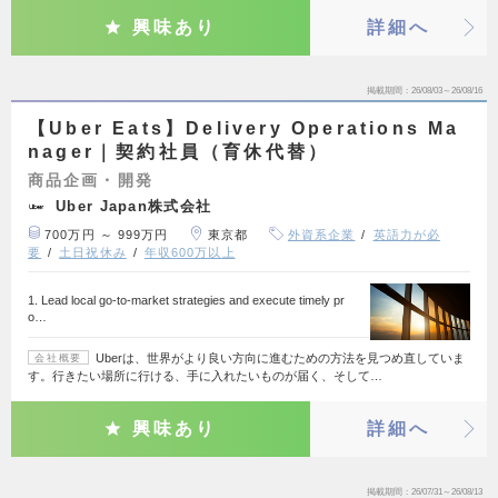
興味あり
詳細へ
掲載期間
26/08/03～26/08/16
【Uber Eats】Delivery Operations Ma
nager｜契約社員（育休代替）
商品企画・開発
Uber Japan株式会社
700万円 ～ 999万円
東京都
外資系企業
英語力が必
要
土日祝休み
年収600万以上
1. Lead local go-to-market strategies and execute timely pr
o…
Uberは、世界がより良い方向に進むための方法を見つめ直していま
会社概要
す。行きたい場所に行ける、手に入れたいものが届く、そして…
興味あり
詳細へ
掲載期間
26/07/31～26/08/13