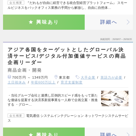
『だれもが自由に経営できる統合型経営プラットフォーム』 スモー
会社概要
ルビジネスをバックオフィス業務の手間から解放し、自由に自然体…
興味あり
詳細へ
掲載期間
26/08/07～26/08/20
アジア各国をターゲットとしたグローバル決
済サービス/デジタル付加価値サービスの商品
企画リーダー
商品企画・開発
700万円 ～ 1349万円
東京都
大手企業
英語力が必要
土日祝休み
年収600万以上
育児支援制度
・当社グループ会社と連携し圧倒的スピード感をもって新た
な価値を提案する決済系新規事業を一人称で企画立案・推進
する ・グロー…
電気通信 システムインテグレーション ネットワークシステムサービ
会社概要
ス
興味あり
詳細へ