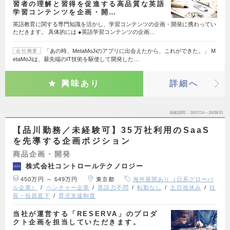
習者の理解と習得を促進する高品質な英語
学習コンテンツを企画・開…
英語教育に関する専門知識を活かし、学習コンテンツの企画・開発に携わってい
ただきます。 具体的には ●英語学習コンテンツの企画…
「あの時、MetaMoJiのアプリに出会えたから、これができた。」 M
会社概要
etaMoJiは、最先端のIT技術を駆使して開発した…
興味あり
詳細へ
掲載期間
26/07/14～26/08/10
【品川勤務／未経験可】35万社利用のSaaS
を先導する企画ポジション
商品企画・開発
株式会社コントロールテクノロジー
450万円 ～ 649万円
東京都
海外展開あり（日系グローバ
ル企業）
ベンチャー企業
英語力不問
転勤なし
土日祝休み
社
長・役員直下
育児支援制度
当社が運営する「RESERVA」のプロダ
クト企画を担当していただきます。