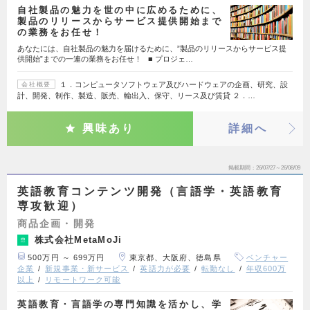
自社製品の魅力を世の中に広めるために、
製品のリリースからサービス提供開始まで
の業務をお任せ！
あなたには、自社製品の魅力を届けるために、”製品のリリースからサービス提
供開始”までの一連の業務をお任せ！ ■ プロジェ…
１．コンピュータソフトウェア及びハードウェアの企画、研究、設
会社概要
計、開発、制作、製造、販売、輸出入、保守、リース及び賃貸 ２．…
興味あり
詳細へ
掲載期間
26/07/27～26/08/09
英語教育コンテンツ開発（言語学・英語教育
専攻歓迎）
商品企画・開発
株式会社MetaMoJi
500万円 ～ 699万円
東京都、大阪府、徳島県
ベンチャー
企業
新規事業・新サービス
英語力が必要
転勤なし
年収600万
以上
リモートワーク可能
英語教育・言語学の専門知識を活かし、学