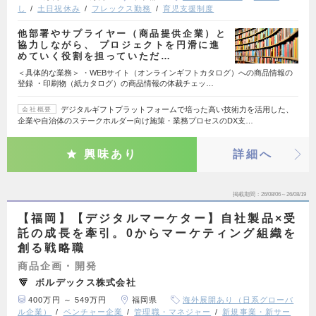
し
土日祝休み
フレックス勤務
育児支援制度
他部署やサプライヤー（商品提供企業）と
協力しながら、 プロジェクトを円滑に進
めていく役割を担っていただ…
＜具体的な業務＞ ・WEBサイト（オンラインギフトカタログ）への商品情報の
登録 ・印刷物（紙カタログ）の商品情報の体裁チェッ…
デジタルギフトプラットフォームで培った高い技術力を活用した、
会社概要
企業や自治体のステークホルダー向け施策・業務プロセスのDX支…
興味あり
詳細へ
掲載期間
26/08/06～26/08/19
【福岡】【デジタルマーケター】自社製品×受
託の成長を牽引。0からマーケティング組織を
創る戦略職
商品企画・開発
ボルデックス株式会社
400万円 ～ 549万円
福岡県
海外展開あり（日系グローバ
ル企業）
ベンチャー企業
管理職・マネジャー
新規事業・新サー