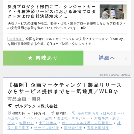
決済プロダクト部門にて、クレジットカー
ド・各種決済サービスにおける決済プロダ
クトおよび自社決済端末／…
決済サービスの運用を軸に、要件・仕様・業務フローを整理しながらプロダクト
の安定運用と改善を進めていくポジションです。 ■決…
全国を対象にマルチキャッシュレス決済ソリューション「StarPay」
会社概要
を揚げ事業展開する企業。QRコード決済・クレジットカ…
興味あり
詳細へ
掲載期間
26/07/28～26/08/10
【福岡】企画マーケティングｌ製品リリース
からサービス提供までを一気通貫／WLB◎
商品企画・開発
ボルデックス株式会社
400万円 ～ 499万円
福岡県
海外展開あり（日系グローバ
ル企業）
ベンチャー企業
管理職・マネジャー
新規事業・新サー
ビス
転勤なし
土日祝休み
ポテンシャル採用（未経験可）
社
長・役員直下
サービス責任者
開発責任者
育児支援制度