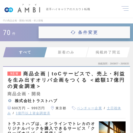
若手ハイキャリアのスカウト転職
ITの商品企画・開発の転職・求人情報
70
条件変更
件
すべて
新着のみ
掲載終了間近
掲載期間
26/08/07～26/08/20
商品企画｜toCサービスで、売上・利益
NEW
を生み出すオリパ企画をつくる ＜総額17億円
の資金調達＞
商品企画・開発
株式会社トラストハブ
600万円 ～ 999万円
東京都
ベンチャー企業
土日祝休
み
1億円以上資金調達済
トラストハブは、オンラインでトレカのオ
リジナルパックを購入できるサービス「ク