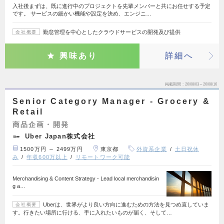
入社後まずは、既に進行中のプロジェクトを先輩メンバーと共にお任せする予定
です。 サービスの細かい機能や設定を決め、エンジニ…
勤怠管理を中心としたクラウドサービスの開発及び提供
会社概要
興味あり
詳細へ
掲載期間
26/08/03～26/08/16
Senior Category Manager - Grocery &
Retail
商品企画・開発
Uber Japan株式会社
1500万円 ～ 2499万円
東京都
外資系企業
土日祝休
み
年収600万以上
リモートワーク可能
Merchandising & Content Strategy - Lead local merchandisin
g a…
Uberは、世界がより良い方向に進むための方法を見つめ直していま
会社概要
す。行きたい場所に行ける、手に入れたいものが届く、そして…