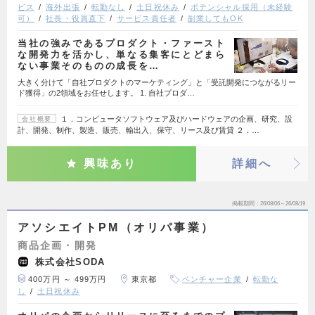
ビス
海外出張
転勤なし
土日祝休み
ポテンシャル採用（未経験
可）
社長・役員直下
サービス責任者
副業してもOK
当社の強みであるプロダクト・ファースト
な開発力を活かし、単なる集客にとどまら
ない事業そのものの成長を…
大きく分けて「自社プロダクトのマーケティング」と「受託開発につながるリー
ド獲得」の2領域をお任せします。 1. 自社プロダ…
１．コンピュータソフトウェア及びハードウェアの企画、研究、設
会社概要
計、開発、制作、製造、販売、輸出入、保守、リース及び賃貸 ２．…
興味あり
詳細へ
掲載期間
26/08/06～26/08/19
アソシエイトPM（オリパ事業）
商品企画・開発
株式会社SODA
400万円 ～ 499万円
東京都
ベンチャー企業
転勤な
し
土日祝休み