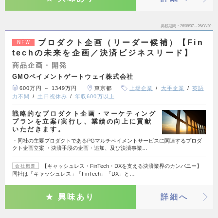
掲載期間
26/08/07～26/08/20
プロダクト企画（リーダー候補）【Fin
NEW
techの未来を企画／決済ビジネスリード】
商品企画・開発
GMOペイメントゲートウェイ株式会社
600万円 ～ 1349万円
東京都
上場企業
大手企業
英語
力不問
土日祝休み
年収600万以上
戦略的なプロダクト企画・マーケティング
プランを立案/実行し、業績の向上に貢献
いただきます。
・同社の主要プロダクトであるPGマルチペイメントサービスに関連するプロダ
クト企画立案 ・決済手段の企画・追加、及び決済事業…
【キャッシュレス・FinTech・DXを支える決済業界のカンパニー】
会社概要
同社は「キャッシュレス」「FinTech」「DX」と…
興味あり
詳細へ