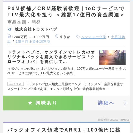
PdM候補／CRM経験者歓迎｜toCサービスで
LTV最大化を担う ＜総額17億円の資金調達＞
商品企画・開発
株式会社トラストハブ
1200万円 ～ 1999万円
東京都
ベンチャー企業
土日祝休
み
1億円以上資金調達済
トラストハブは、オンラインでトレカのオ
リジナルパックを購入できるサービス「ク
ローブオリパ」を提供して…
＜ポジションの魅力＞ 本ポジションの魅力は、100万人超のユーザー基盤を持つt
oCサービスにおいて、LTV最大化という事業…
トラストハブは人類史上最強のエンターテインメント企業を目指す
会社概要
スタートアップ企業であり、エンタメ領域を中心に総合事業創出カ…
興味あり
詳細へ
掲載期間
26/07/31～26/08/13
バックオフィス領域でARR1→100億円に挑