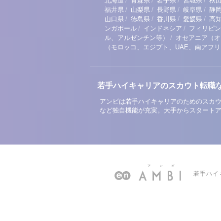
/
/
/
/
北海道
青森県
岩手県
宮城県
秋
/
/
/
/
福井県
山梨県
長野県
岐阜県
静
/
/
/
/
山口県
徳島県
香川県
愛媛県
高
/
/
ンガポール
インドネシア
フィリピン
/
ル、アルゼンチン等）
オセアニア（オ
（モロッコ、エジプト、UAE、南アフ
若手ハイキャリアのスカウト転職
アンビは若手ハイキャリアのためのスカウ
など独自機能が充実。大手からスタート
若手ハイ