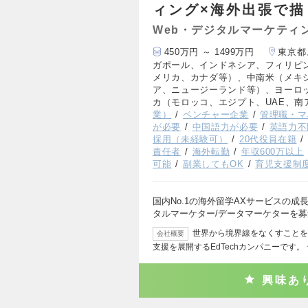
ィング×海外出張で描
Web・デジタルマーケティ
450万円 ～ 1499万円
東京都
ガポール、インドネシア、フィリピ
メリカ、カナダ等）、中南米（メキ
ア、ニュージーランド等）、ヨーロ
カ（モロッコ、エジプト、UAE、南
業）
ベンチャー企業
管理職・マ
が必要
中国語力が必要
英語力不
採用（未経験可）
20代役員在籍
責任者
海外転勤
年収600万以上
可能
副業してもOK
育児支援制
国内No.1の海外留学AXサービスの
タルマーケター/データマーケターを
世界から境界線をなくすことを
会社概要
支援を展開するEdTechカンパニーです。
興味あ