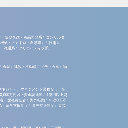
/
グ・販促企画・商品開発系
コンサルタ
/
（機械・メカトロ・自動車）
技術系
/
・流通系
クリエイティブ系
/
/
/
/
金融
建設・不動産
メディカル
物
/
/
マネジャー
マネジメント業務なし
新
/
3,000万円以上資金調達済
1億円以上資
/
/
/
者
開発責任者
海外転勤
年収600万
/
/
BA・留学支援制度
育児支援制度
直接