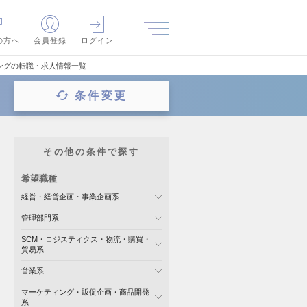
の方へ
会員登録
ログイン
ングの転職・求人情報一覧
条件変更
その他の条件で探す
希望職種
経営・経営企画・事業企画系
管理部門系
SCM・ロジスティクス・物流・購買・
貿易系
営業系
マーケティング・販促企画・商品開発
系