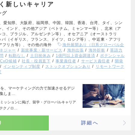
く新しいキャリア
ング
、愛知県、大阪府、福岡県、中国、韓国、香港、台湾、タイ、シン
ン、インド、その他アジア（ベトナム、ミャンマー等）、北米（ア
シコ、ブラジル、アルゼンチン等）、オセアニア（オーストラリ
ッパ（イギリス、フランス、ドイツ、ロシア等）、中近東・アフリ
アフリカ等）、その他の海外
海外展開あり（日系グローバル企
ネジャー
新規事業・新サービス
海外出張
海外折衝
英語力
問
転勤なし
土日祝休み
1億円以上資金調達済
ポテンシャル
CxO候補
社長・役員直下
事業責任者
サービス責任者
開発
インセンティブ制度
ストックオプションあり
リモートワーク
度
成長を、マーケティングの力で加速させるデジ
募集しま…
ミッションに掲げ、留学・グローバルキャリア
 テクノロ…
り
詳細へ