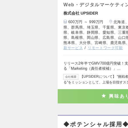
Web・デジタルマーケティ
株式会社 UPSIDER
600万円 ～ 999万円
北海道
県、群馬県、埼玉県、千葉県、東京
県、岐阜県、静岡県、愛知県、三重
県、島根県、岡山県、広島県、山口
熊本県、大分県、宮崎県、鹿児島県
新サービス
リモートワーク可能
リリース2年半でGMV700億円突破！
る「Marketing（責任者候補）」…
【UPSIDERについて】 "
会社概要
る"をミッションとして、上場を目指すス
興味あ
◆ポテンシャル採用◆