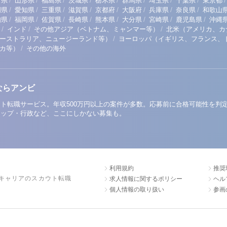
/
/
/
/
/
/
/
/
/
田県
山形県
福島県
茨城県
栃木県
群馬県
埼玉県
千葉県
東京都
/
/
/
/
/
/
/
/
岡県
愛知県
三重県
滋賀県
京都府
大阪府
兵庫県
奈良県
和歌山
/
/
/
/
/
/
/
/
知県
福岡県
佐賀県
長崎県
熊本県
大分県
宮崎県
鹿児島県
沖縄
/
/
/
インド
その他アジア（ベトナム、ミャンマー等）
北米（アメリカ、カ
/
ーストラリア、ニュージーランド等）
ヨーロッパ（イギリス、フランス、
/
リカ等）
その他の海外
ならアンビ
ト転職サービス。年収500万円以上の案件が多数。応募前に合格可能性を判
アップ・行政など、ここにしかない募集も。
利用規約
推奨
キャリアのスカウト転職
求人情報に関するポリシー
ヘル
個人情報の取り扱い
参画