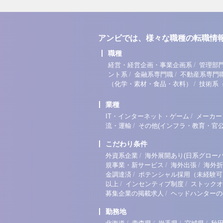
アンビでは、様々な職種の転職情
職種
/
経営・経営企画・事業企画系
管理部
/
/
ント系
金融系専門職
不動産系専門
/
（化学・素材・食品・衣料）
技術系
業種
/
IT・インターネット・ゲーム
メーカー
/
流・運輸
その他(インフラ・教育・官公
こだわり条件
/
外資系企業
海外展開あり(日系グローバ
/
/
規事業・新サービス
海外出張
海外折
/
金調達済
ポテンシャル採用（未経験可
/
/
以上
インセンティブ制度
ストックオ
/
募集企業の掲載求人
ヘッドハンターの
勤務地