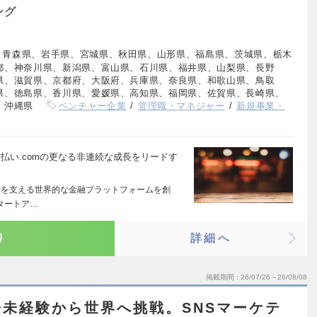
ング
、青森県、岩手県、宮城県、秋田県、山形県、福島県、茨城県、栃木
都、神奈川県、新潟県、富山県、石川県、福井県、山梨県、長野
県、滋賀県、京都府、大阪府、兵庫県、奈良県、和歌山県、鳥取
県、徳島県、香川県、愛媛県、高知県、福岡県、佐賀県、長崎県、
、沖縄県
ベンチャー企業
管理職・マネジャー
新規事業・
支払い.comの更なる非連続な成長をリードす
挑戦者を支える世界的な金融プラットフォームを創
タートア…
り
詳細へ
掲載期間
26/07/26～26/08/08
未経験から世界へ挑戦。SNSマーケテ