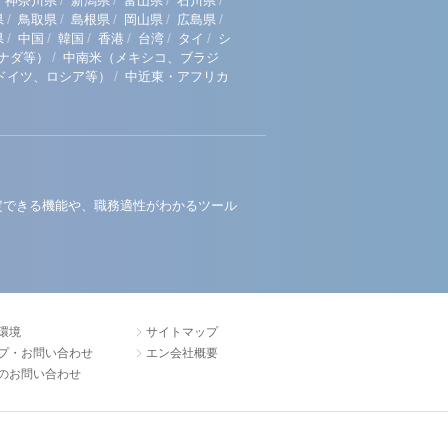
/
/
/
/
神奈川県
新潟県
富山県
石川県
/
/
/
/
/
県
鳥取県
島根県
岡山県
広島県
/
/
/
/
/
/
県
中国
韓国
香港
台湾
タイ
シ
/
ナダ等）
中南米（メキシコ、ブラジ
/
ドイツ、ロシア等）
中近東・アフリカ
定できる機能や、職務適性がわかるツール
環境
サイトマップ
プ・お問い合わせ
エン会社概要
のお問い合わせ