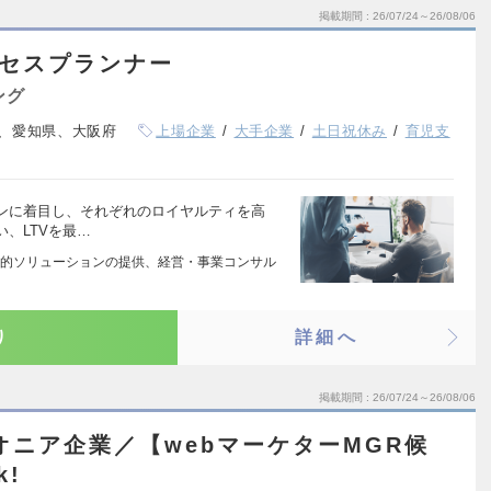
掲載期間
26/07/24～26/08/06
クセスプランナー
ング
、愛知県、大阪府
上場企業
大手企業
土日祝休み
育児支
ンに着目し、それぞれのロイヤルティを高
、LTVを最…
的ソリューションの提供、経営・事業コンサル
り
詳細へ
掲載期間
26/07/24～26/08/06
オニア企業／【webマーケターMGR候
!