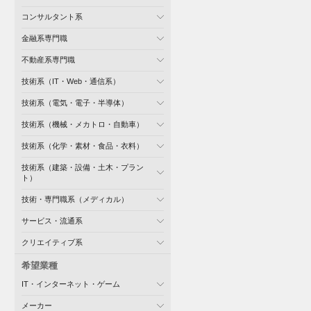
コンサルタント系
金融系専門職
不動産系専門職
技術系（IT・Web・通信系）
技術系（電気・電子・半導体）
技術系（機械・メカトロ・自動車）
技術系（化学・素材・食品・衣料）
技術系（建築・設備・土木・プラン
ト）
技術・専門職系（メディカル）
サービス・流通系
クリエイティブ系
希望業種
IT・インターネット・ゲーム
メーカー