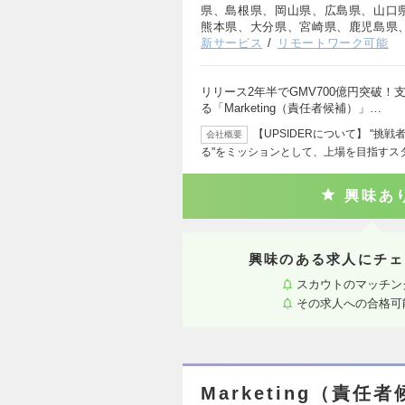
県、島根県、岡山県、広島県、山口
熊本県、大分県、宮崎県、鹿児島県
新サービス
リモートワーク可能
リリース2年半でGMV700億円突破！
る「Marketing（責任者候補）」…
【UPSIDERについて】 "
会社概要
る"をミッションとして、上場を目指すス
興味あ
興味のある求人にチェ
スカウトのマッチン
その求人への合格可
Marketing（責任