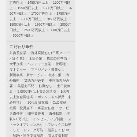
万円以上
1450万円以上
1500万円以
上
1550万円以上
1600万円以上
16
50万円以上
1700万円以上
1750万円
以上
1800万円以上
1850万円以上
1900万円以上
1950万円以上
2000万
円以上
2500万円以上
3000万円以上
5000万円以上
こだわり条件
外資系企業
海外展開あり(日系グロー
バル企業)
上場企業
株式公開準備
大手企業
ベンチャー企業
管理職・
マネジャー
マネジメント業務なし
新規事業・新サービス
海外出張
海
外折衝
英語力が必要
中国語力が必
要
英語力不問
転勤なし
土日祝休
み
3,000万円以上資金調達済
1億円
以上資金調達済
ポテンシャル採用（未
経験可）
20代役員在籍
CxO候補
社長・役員直下
事業責任者
サービ
ス責任者
開発責任者
海外転勤
年
収600万以上
インセンティブ制度
ス
トックオプションあり
フレックス勤務
リモートワーク可能
副業してもOK
MBA・留学支援制度
育児支援制度