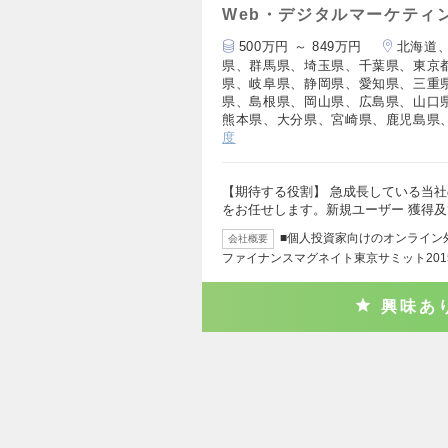
Web・デジタルマーケティ
500万円 ～ 849万円
北海道
県、群馬県、埼玉県、千葉県、東京
県、岐阜県、静岡県、愛知県、三重
県、島根県、岡山県、広島県、山口
熊本県、大分県、宮崎県、鹿児島県
度
【期待する役割】 急成長している当
をお任せします。新規ユーザー 獲得
■個人投資家向けのオンライン
会社概要
ファイナンスマグネイト東京サミット2015
興味あ