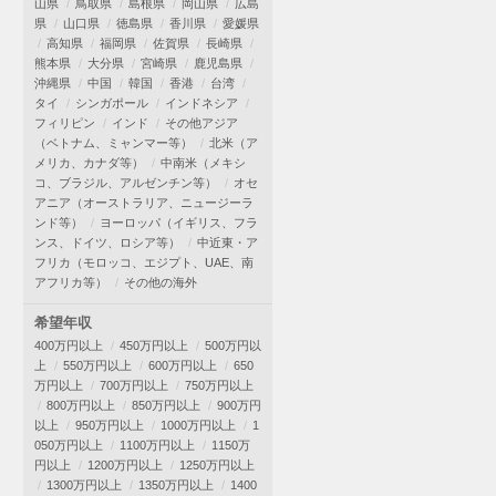
山県
鳥取県
島根県
岡山県
広島
県
山口県
徳島県
香川県
愛媛県
高知県
福岡県
佐賀県
長崎県
熊本県
大分県
宮崎県
鹿児島県
沖縄県
中国
韓国
香港
台湾
タイ
シンガポール
インドネシア
フィリピン
インド
その他アジア
（ベトナム、ミャンマー等）
北米（ア
メリカ、カナダ等）
中南米（メキシ
コ、ブラジル、アルゼンチン等）
オセ
アニア（オーストラリア、ニュージーラ
ンド等）
ヨーロッパ（イギリス、フラ
ンス、ドイツ、ロシア等）
中近東・ア
フリカ（モロッコ、エジプト、UAE、南
アフリカ等）
その他の海外
希望年収
400万円以上
450万円以上
500万円以
上
550万円以上
600万円以上
650
万円以上
700万円以上
750万円以上
800万円以上
850万円以上
900万円
以上
950万円以上
1000万円以上
1
050万円以上
1100万円以上
1150万
円以上
1200万円以上
1250万円以上
1300万円以上
1350万円以上
1400