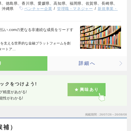
県、徳島県、香川県、愛媛県、高知県、福岡県、佐賀県、長崎県、
、沖縄県
ベンチャー企業
管理職・マネジャー
新規事業・
支払い.comの更なる非連続な成長をリードす
挑戦者を支える世界的な金融プラットフォームを創
タートア…
り
詳細へ
ックをつけよう!
興味あり
グ精度があがる!
能性がわかる!
掲載期間
26/07/26～26/08/08
者候補）