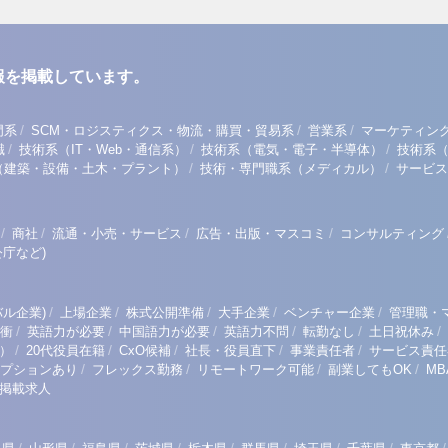
報を掲載しています。
/
/
/
門系
SCM・ロジスティクス・物流・購買・貿易系
営業系
マーケティン
/
/
/
職
技術系（IT・Web・通信系）
技術系（電気・電子・半導体）
技術系
/
/
（建築・設備・土木・プラント）
技術・専門職系（メディカル）
サービス
/
/
/
/
商社
流通・小売・サービス
広告・出版・マスコミ
コンサルティング
庁など)
/
/
/
/
/
ル企業)
上場企業
株式公開準備
大手企業
ベンチャー企業
管理職・
/
/
/
/
/
/
衝
英語力が必要
中国語力が必要
英語力不問
転勤なし
土日祝休み
/
/
/
/
/
）
20代役員在籍
CxO候補
社長・役員直下
事業責任者
サービス責任
/
/
/
/
プションあり
フレックス勤務
リモートワーク可能
副業してもOK
M
掲載求人