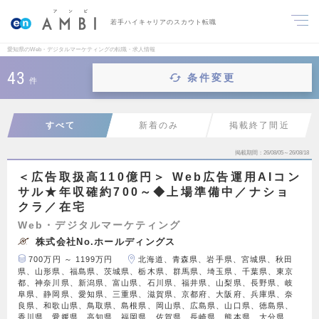
若手ハイキャリアのスカウト転職
愛知県のWeb・デジタルマーケティングの転職・求人情報
43
条件変更
件
すべて
新着のみ
掲載終了間近
掲載期間
26/08/05～26/08/18
＜広告取扱高110億円＞ Web広告運用AIコン
サル★年収確約700～◆上場準備中／ナショ
クラ／在宅
Web・デジタルマーケティング
株式会社No.ホールディングス
700万円 ～ 1199万円
北海道、青森県、岩手県、宮城県、秋田
県、山形県、福島県、茨城県、栃木県、群馬県、埼玉県、千葉県、東京
都、神奈川県、新潟県、富山県、石川県、福井県、山梨県、長野県、岐
阜県、静岡県、愛知県、三重県、滋賀県、京都府、大阪府、兵庫県、奈
良県、和歌山県、鳥取県、島根県、岡山県、広島県、山口県、徳島県、
香川県、愛媛県、高知県、福岡県、佐賀県、長崎県、熊本県、大分県、