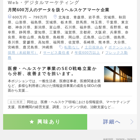
Web・デジタルマーケティング
月間600万人のデータを扱うヘルスケアマーケ企業
600万円 ～ 799万円
北海道、青森県、岩手県、宮城県、秋田
県、山形県、福島県、茨城県、栃木県、群馬県、埼玉県、千葉県、東京
都、神奈川県、新潟県、富山県、石川県、福井県、山梨県、長野県、岐
阜県、静岡県、愛知県、三重県、滋賀県、京都府、大阪府、兵庫県、奈
良県、和歌山県、鳥取県、島根県、岡山県、広島県、山口県、徳島県、
香川県、愛媛県、高知県、福岡県、佐賀県、長崎県、熊本県、大分県、
宮崎県、鹿児島県、沖縄県
転勤なし
土日祝休み
ポテンシャル
採用（未経験可）
サービス責任者
年収600万以上
フレックス勤
務
医療・ヘルスケア事業のSEO戦略立案か
ら分析、改善までを担います。
本ポジションでは、一般生活者、医療従事者、医療関連企業
など、多様な利用者に向けた情報提供事業の成長をSEOの側
面から支援…
同社は、医療・ヘルスケア領域における情報提供、マーケティング
会社概要
支援、医療機関の経営支援、調査、コンテンツ供給、治験支援など…
興味あり
詳細へ
掲載期間
26/08/06～26/08/19