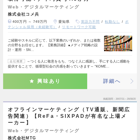
Web・デジタルマーケティング
株式会社コメ兵
400万円 ～ 749万円
愛知県
英語力不問
転勤なし
ポ
テンシャル採用（未経験可）
リモートワーク可能
ご経験やスキルに応じて、以下業務のいずれか、または複数
の分野をお任せします。 【業務詳細】 ●メディア戦略の設
計・運用 ・SN…
～つくる人に敬意をもち、つなぐ人に感謝し、手にする人に感動を
会社概要
提供することで、循環型社会の共感を創っていきます～ “KOME…
興味あり
詳細へ
掲載期間
26/07/31～26/08/20
オフラインマーケティング（TV通販、新聞広
告関連）【ReFa・SIXPADが有名な上場メ
ーカー】
Web・デジタルマーケティング
株式会社MTG