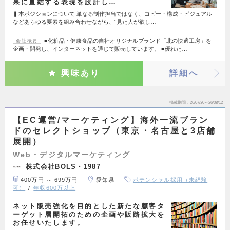
果に直結する表現を設計し…
▍本ポジションについて 単なる制作担当ではなく、コピー・構成・ビジュアル
などあらゆる要素を組み合わせながら、“見た人が欲し…
■化粧品・健康食品の自社オリジナルブランド「北の快適工房」を
会社概要
企画・開発し、インターネットを通じて販売しています。 ■優れた…
興味あり
詳細へ
掲載期間
26/07/30～26/08/12
【EC運営/マーケティング】海外一流ブラン
ドのセレクトショップ（東京・名古屋と3店舗
展開）
Web・デジタルマーケティング
株式会社BOLS・1987
400万円 ～ 699万円
愛知県
ポテンシャル採用（未経験
可）
年収600万以上
ネット販売強化を目的とした新たな顧客タ
ーゲット層開拓のための企画や販路拡大を
お任せいたします。