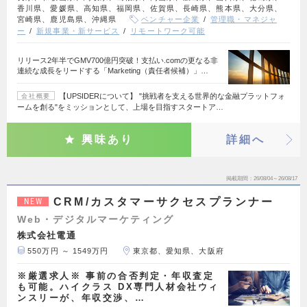
香川県、愛媛県、高知県、福岡県、佐賀県、長崎県、熊本県、大分県、
宮崎県、鹿児島県、沖縄県
ベンチャー企業
管理職・マネジャ
ー
新規事業・新サービス
リモートワーク可能
リリース2年半でGMV700億円突破！支払い.comの更なる非
連続な成長をリードする「Marketing（責任者候補）」…
【UPSIDERについて】 "挑戦者を支える世界的な金融プラットフォ
会社概要
ームを創る"をミッションとして、上場を目指すスタートア…
興味あり
詳細へ
掲載期間
26/08/04～26/08/17
CRM/カスタマーサクセスプランナー
NEW
Web・デジタルマーケティング
株式会社電通
550万円 ～ 1549万円
東京都、愛知県、大阪府
※厳選求人※ 事前の合否判定・年収査定
も可能。ハイクラス DX専門人材会社ウィ
ンスリーが、年収交渉、…