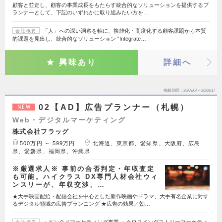
顧客と並走し、顧客の事業成長をもたらす統合的なソリューションを提供するプ
ランナーとして、下記のいずれかに取り組みたい方を…
「人」への深い洞察を軸に、複雑化・高度化する顧客課題から本質
会社概要
的課題を見出し、統合的なソリューション “Integrate…
興味あり
詳細へ
掲載期間
26/08/04～26/08/17
02【AD】広告プランナー（札幌）
NEW
Web・デジタルマーケティング
株式会社フラッグ
500万円 ～ 599万円
北海道、東京都、愛知県、大阪府、広島
県、愛媛県、福岡県、沖縄県
※厳選求人※ 事前の合否判定・年収査定
も可能。ハイクラス DX専門人材会社ウィ
ンスリーが、年収交渉、…
★大手映画配給・配信会社を中心とした新作映画やドラマ、大手有名企業に対す
るデジタル領域の広告プランニング ★広告の効果／効…