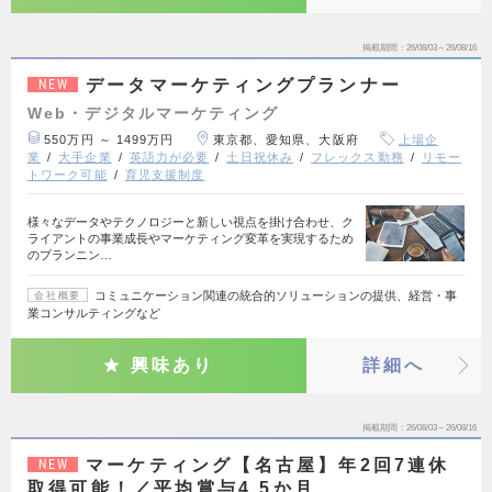
掲載期間
26/08/03～26/08/16
データマーケティングプランナー
NEW
Web・デジタルマーケティング
550万円 ～ 1499万円
東京都、愛知県、大阪府
上場企
業
大手企業
英語力が必要
土日祝休み
フレックス勤務
リモー
トワーク可能
育児支援制度
様々なデータやテクノロジーと新しい視点を掛け合わせ、ク
ライアントの事業成長やマーケティング変革を実現するため
のプランニン…
コミュニケーション関連の統合的ソリューションの提供、経営・事
会社概要
業コンサルティングなど
興味あり
詳細へ
掲載期間
26/08/03～26/08/16
マーケティング【名古屋】年2回7連休
NEW
取得可能！／平均賞与4.5か月