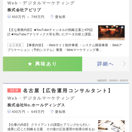
Web・デジタルマーケティング
株式会社アビリブ
450万円 ～ 799万円
愛知県
【主な業務内容】 ■YouTubeチャンネルの戦略立案とKPI設
計 ■YouTubeアナリティクス等を用いたデータ分析と課題…
【事業内容】 ・Webサイト制作事業 ・システム開発事業 ・Webア
会社概要
プリケーション（予約システム）事業 ・Webマーケティング事…
興味あり
詳細へ
掲載期間
26/08/06～26/08/19
名古屋【広告運用コンサルタント】
NEW
Web・デジタルマーケティング
株式会社No.ホールディングス
400万円 ～ 649万円
愛知県
【仕事の内容】 クライアントの課題ヒアリングから行い、
成果に応じた戦略を立案、その後の広告運用や効果分析をお