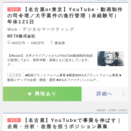
【名古屋or東京】YouTube・動画制作
NEW
の司令塔／大手案件の進行管理（未経験可）
年休121日
Web・デジタルマーケティング
BETA株式会社
450万円 ～ 599万円
愛知県
【Mission】 大手クライアントからのYouTube動画制作依頼
が急増しており、制作本数・規模ともに拡大しています。
ク…
■動画プラットフォーム事業 ■審査制M＆Aプラットフォーム事業 ■
会社概要
動画メディアの企画・開発・運営 ■M＆A ファイナンシャルア…
興味あり
詳細へ
掲載期間
26/08/06～26/08/19
【名古屋】YouTubeで事業を伸ばす｜
NEW
企画・分析・改善を担うポジション募集