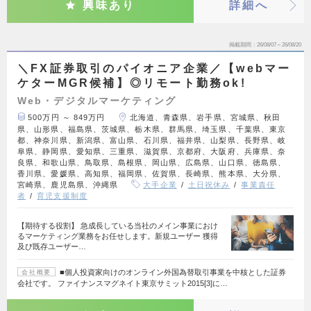
興味あり
詳細へ
掲載期間
26/08/07～26/08/20
＼FX証券取引のパイオニア企業／【webマー
ケターMGR候補】◎リモート勤務ok!
Web・デジタルマーケティング
500万円 ～ 849万円
北海道、青森県、岩手県、宮城県、秋田
県、山形県、福島県、茨城県、栃木県、群馬県、埼玉県、千葉県、東京
都、神奈川県、新潟県、富山県、石川県、福井県、山梨県、長野県、岐
阜県、静岡県、愛知県、三重県、滋賀県、京都府、大阪府、兵庫県、奈
良県、和歌山県、鳥取県、島根県、岡山県、広島県、山口県、徳島県、
香川県、愛媛県、高知県、福岡県、佐賀県、長崎県、熊本県、大分県、
宮崎県、鹿児島県、沖縄県
大手企業
土日祝休み
事業責任
者
育児支援制度
【期待する役割】 急成長している当社のメイン事業におけ
るマーケティング業務をお任せします。新規ユーザー 獲得
及び既存ユーザー…
■個人投資家向けのオンライン外国為替取引事業を中核とした証券
会社概要
会社です。 ファイナンスマグネイト東京サミット2015[3]に…