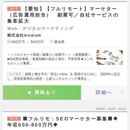
【愛知】【フルリモート】マーケター
NEW
（広告運用担当） 副業可／自社サービスの
集客拡大
Web・デジタルマーケティング
株式会社miraism
600万円 ～ 849万円
愛知県
～＜フルリモート勤務／裁量◎／副業可～＞ ＜業務概要＞
■自社既存事業 ・集客戦略の策定と実行、予実管理 ■コンサ
ルティング事業…
顧客と働き手の「明るいmirai」を 実現するために。 2020年に設立
会社概要
し、理美容業界向け経営・人材コンサルティング事業を…
興味あり
詳細へ
掲載期間
26/08/06～26/08/19
🟦フルリモ：SEOマーケター募集🟦🔶
NEW
年収600-800万円🔶