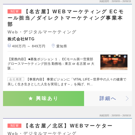
掲載期間
26/08/06～26/08/19
【名古屋】WEBマーケティング ECモ
NEW
ール担当／ダイレクトマーケティング事業本
部
Web・デジタルマーケティング
株式会社MTG
400万円 ～ 849万円
愛知県
【業務内容】 ■募集ポジション １． ECモール第一営業部
グロースマーケティング担当 勤務地：東京 or 名古屋 or 大
阪…
【事業内容】 事業ビジョンに「VITAL LIFE～世界中の人々の健康で
会社概要
美しく生き生きとした人生を実現します～」を掲げ、H…
興味あり
詳細へ
掲載期間
26/08/06～26/08/19
【名古屋／北区】WEBマーケター
NEW
Web・デジタルマーケティング