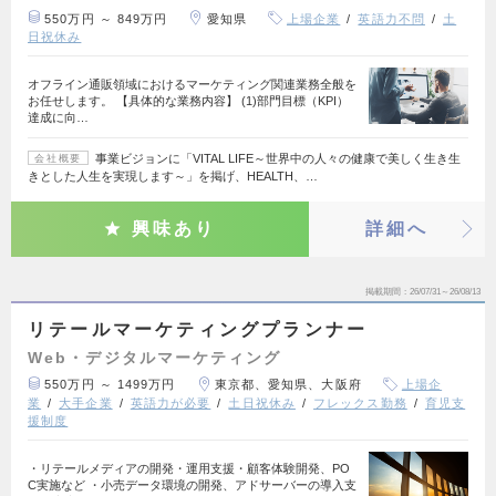
550万円 ～ 849万円
愛知県
上場企業
英語力不問
土
日祝休み
オフライン通販領域におけるマーケティング関連業務全般を
お任せします。 【具体的な業務内容】 (1)部門目標（KPI）
達成に向…
事業ビジョンに「VITAL LIFE～世界中の人々の健康で美しく生き生
会社概要
きとした人生を実現します～」を掲げ、HEALTH、…
興味あり
詳細へ
掲載期間
26/07/31～26/08/13
リテールマーケティングプランナー
Web・デジタルマーケティング
550万円 ～ 1499万円
東京都、愛知県、大阪府
上場企
業
大手企業
英語力が必要
土日祝休み
フレックス勤務
育児支
援制度
・リテールメディアの開発・運用支援・顧客体験開発、PO
C実施など ・小売データ環境の開発、アドサーバーの導入支