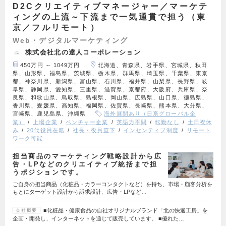
D2Cクリエイティブマネージャー／マーケテ
ィングの上流～下流まで一気通貫で担う（東
京／フルリモート）
Web・デジタルマーケティング
株式会社北の達人コーポレーション
450万円 ～ 1049万円
北海道、青森県、岩手県、宮城県、秋田
県、山形県、福島県、茨城県、栃木県、群馬県、埼玉県、千葉県、東京
都、神奈川県、新潟県、富山県、石川県、福井県、山梨県、長野県、岐
阜県、静岡県、愛知県、三重県、滋賀県、京都府、大阪府、兵庫県、奈
良県、和歌山県、鳥取県、島根県、岡山県、広島県、山口県、徳島県、
香川県、愛媛県、高知県、福岡県、佐賀県、長崎県、熊本県、大分県、
宮崎県、鹿児島県、沖縄県
海外展開あり（日系グローバル企
業）
上場企業
ベンチャー企業
英語力不問
転勤なし
土日祝休
み
20代役員在籍
社長・役員直下
インセンティブ制度
リモート
ワーク可能
担当商品のマーケティング戦略設計から広
告・LPなどのクリエイティブ統括まで担
うポジションです。
ご自身の担当商品（化粧品・カラーコンタクトなど）を持ち、市場・顧客分析を
もとにターゲット設計から訴求設計、広告・LPなど…
■化粧品・健康食品の自社オリジナルブランド「北の快適工房」を
会社概要
企画・開発し、インターネットを通じて販売しています。 ■優れた…