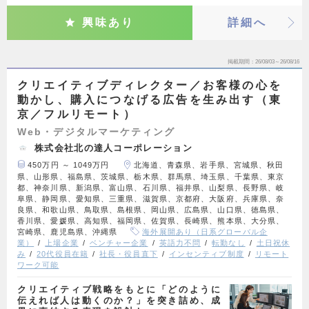
興味あり
詳細へ
掲載期間
26/08/03～26/08/16
クリエイティブディレクター／お客様の心を
動かし、購入につなげる広告を生み出す（東
京／フルリモート）
Web・デジタルマーケティング
株式会社北の達人コーポレーション
450万円 ～ 1049万円
北海道、青森県、岩手県、宮城県、秋田
県、山形県、福島県、茨城県、栃木県、群馬県、埼玉県、千葉県、東京
都、神奈川県、新潟県、富山県、石川県、福井県、山梨県、長野県、岐
阜県、静岡県、愛知県、三重県、滋賀県、京都府、大阪府、兵庫県、奈
良県、和歌山県、鳥取県、島根県、岡山県、広島県、山口県、徳島県、
香川県、愛媛県、高知県、福岡県、佐賀県、長崎県、熊本県、大分県、
宮崎県、鹿児島県、沖縄県
海外展開あり（日系グローバル企
業）
上場企業
ベンチャー企業
英語力不問
転勤なし
土日祝休
み
20代役員在籍
社長・役員直下
インセンティブ制度
リモート
ワーク可能
クリエイティブ戦略をもとに「どのように
伝えれば人は動くのか？」を突き詰め、成