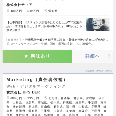
株式会社ティア
400万円 ～ 549万円
愛知県
【仕事内容】 リスティング広告をはじめとしたWEB施策の
設計・管理をお任せします。販促戦略の策定・KPI設定から
効果分析ま…
・葬儀施行全般や各種法要の請負 ・葬儀施行後の遺族の相談内容に
会社概要
応じたアフターフォロー ・中部、関東、関西に直営、FCで葬儀会…
興味あり
詳細へ
掲載期間
26/08/05～26/08/18
Marketing（責任者候補）
Web・デジタルマーケティング
株式会社 UPSIDER
600万円 ～ 999万円
北海道、青森県、岩手県、宮城県、秋田
県、山形県、福島県、茨城県、栃木県、群馬県、埼玉県、千葉県、東京
都、神奈川県、新潟県、富山県、石川県、福井県、山梨県、長野県、岐
阜県、静岡県、愛知県、三重県、滋賀県、京都府、大阪府、兵庫県、奈
良県、和歌山県、鳥取県、島根県、岡山県、広島県、山口県、徳島県、