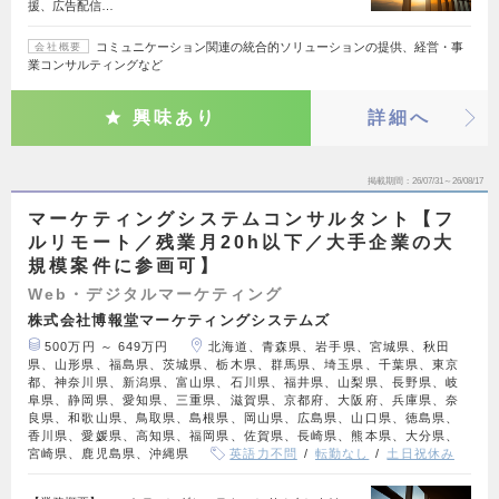
援、広告配信…
コミュニケーション関連の統合的ソリューションの提供、経営・事
会社概要
業コンサルティングなど
興味あり
詳細へ
掲載期間
26/07/31～26/08/17
マーケティングシステムコンサルタント【フ
ルリモート／残業月20h以下／大手企業の大
規模案件に参画可】
Web・デジタルマーケティング
株式会社博報堂マーケティングシステムズ
500万円 ～ 649万円
北海道、青森県、岩手県、宮城県、秋田
県、山形県、福島県、茨城県、栃木県、群馬県、埼玉県、千葉県、東京
都、神奈川県、新潟県、富山県、石川県、福井県、山梨県、長野県、岐
阜県、静岡県、愛知県、三重県、滋賀県、京都府、大阪府、兵庫県、奈
良県、和歌山県、鳥取県、島根県、岡山県、広島県、山口県、徳島県、
香川県、愛媛県、高知県、福岡県、佐賀県、長崎県、熊本県、大分県、
宮崎県、鹿児島県、沖縄県
英語力不問
転勤なし
土日祝休み