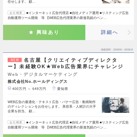
任せします。 顧…
■インターネット広告代理店 ■自社メディア運用 ■リスティング広告
会社概要
自動運用ツール開発 等 【WEB広告代理業界の新進気鋭のベン…
興味あり
詳細へ
掲載期間
26/08/06～26/08/19
名古屋【クリエイティブディレクタ
NEW
ー】未経験OK★Web広告業界にチャレンジ
Web・デジタルマーケティング
株式会社No.ホールディングス
400万円 ～ 649万円
愛知県
WEB広告の最適化・テキスト広告・バナー広告・動画制作
のディレクションをお任せします。 美容系・人材計の大手
企業を担当。 顧…
■インターネット広告代理店 ■自社メディア運用 ■リスティング広告
会社概要
自動運用ツール開発 等 【WEB広告代理業界の新進気鋭のベン…