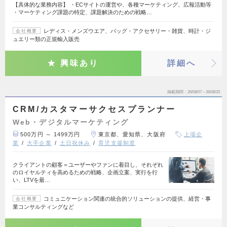
【具体的な業務内容】 ・ECサイトの運営や、各種マーケティング、広報活動等
・マーケティング課題の特定、課題解決のための戦略…
レディス・メンズウエア、バッグ・アクセサリー・雑貨、時計・ジ
会社概要
ュエリー類の正規輸入販売
興味あり
詳細へ
掲載期間
26/08/07～26/08/20
CRM/カスタマーサクセスプランナー
Web・デジタルマーケティング
500万円 ～ 1499万円
東京都、愛知県、大阪府
上場企
業
大手企業
土日祝休み
育児支援制度
クライアントの顧客＝ユーザーやファンに着目し、それぞれ
のロイヤルティを高めるための戦略、企画立案、実行を行
い、LTVを最…
コミュニケーション関連の統合的ソリューションの提供、経営・事
会社概要
業コンサルティングなど