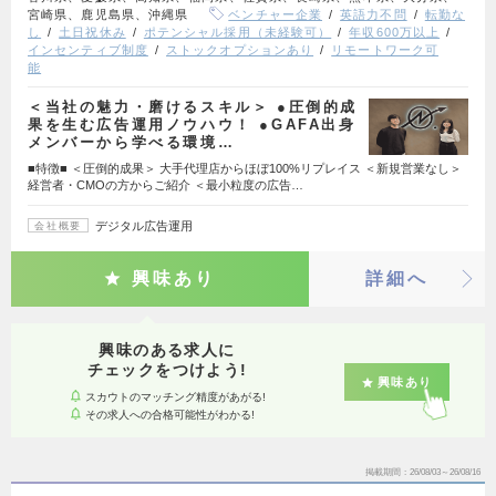
宮崎県、鹿児島県、沖縄県
ベンチャー企業
英語力不問
転勤な
し
土日祝休み
ポテンシャル採用（未経験可）
年収600万以上
インセンティブ制度
ストックオプションあり
リモートワーク可
能
＜当社の魅力・磨けるスキル＞ ●圧倒的成
果を生む広告運用ノウハウ！ ●GAFA出身
メンバーから学べる環境…
■特徴■ ＜圧倒的成果＞ 大手代理店からほぼ100%リプレイス ＜新規営業なし＞
経営者・CMOの方からご紹介 ＜最小粒度の広告…
デジタル広告運用
会社概要
興味あり
詳細へ
興味のある求人に
チェックをつけよう!
興味あり
スカウトのマッチング精度があがる!
その求人への合格可能性がわかる!
掲載期間
26/08/03～26/08/16