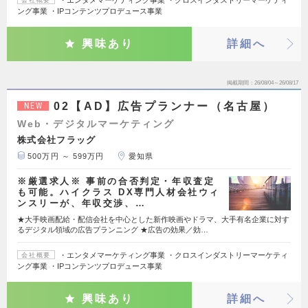
・エンタメマーケティング事業 ・クロスインダストリーマーケティ
会社概要
ング事業 ・IPコンテンツプロデュース事業
興味あり
詳細へ
掲載期間
26/08/04～26/08/17
02【AD】広告プランナー（名古屋）
NEW
Web・デジタルマーケティング
株式会社フラッグ
500万円 ～ 599万円
愛知県
※厳選求人※ 事前の合否判定・年収査定
も可能。ハイクラス DX専門人材会社ウィ
ンスリーが、年収交渉、…
★大手映画配給・配信会社を中心とした新作映画やドラマ、大手有名企業に対す
るデジタル領域の広告プランニング ★広告の効果／効…
・エンタメマーケティング事業 ・クロスインダストリーマーケティ
会社概要
ング事業 ・IPコンテンツプロデュース事業
興味あり
詳細へ