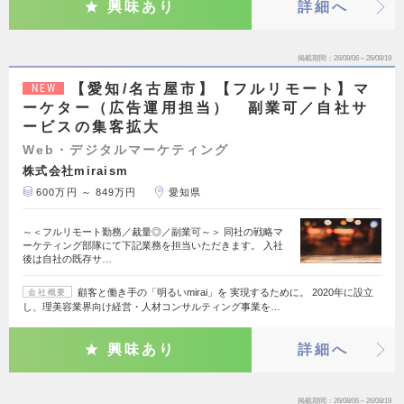
興味あり
詳細へ
掲載期間
26/08/06～26/08/19
【愛知/名古屋市】【フルリモート】マ
NEW
ーケター（広告運用担当） 副業可／自社サ
ービスの集客拡大
Web・デジタルマーケティング
株式会社miraism
600万円 ～ 849万円
愛知県
～＜フルリモート勤務／裁量◎／副業可～＞ 同社の戦略マ
ーケティング部隊にて下記業務を担当いただきます。 入社
後は自社の既存サ…
顧客と働き手の「明るいmirai」を 実現するために。 2020年に設立
会社概要
し、理美容業界向け経営・人材コンサルティング事業を…
興味あり
詳細へ
掲載期間
26/08/06～26/08/19