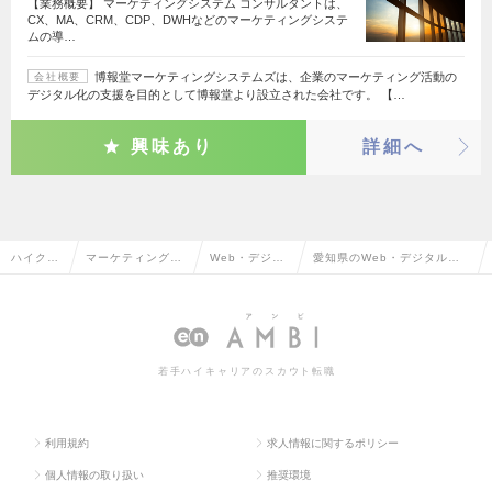
【業務概要】 マーケティングシステム コンサルタントは、
CX、MA、CRM、CDP、DWHなどのマーケティングシステ
ムの導…
博報堂マーケティングシステムズは、企業のマーケティング活動の
会社概要
デジタル化の支援を目的として博報堂より設立された会社です。 【…
興味あり
詳細へ
ハイクラ
マーケティング・
Web・デジタ
愛知県のWeb・デジタルマ
ス求人T
販促企画・商品開
ルマーケティ
ーケティングの転職・求人情
OP
発系
ング
報一覧
若手ハイキャリアのスカウト転職
利用規約
求人情報に関するポリシー
個人情報の取り扱い
推奨環境