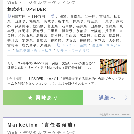
Web・デジタルマーケティング
株式会社 UPSIDER
600万円 ～ 999万円
北海道、青森県、岩手県、宮城県、秋田
県、山形県、福島県、茨城県、栃木県、群馬県、埼玉県、千葉県、東京
都、神奈川県、新潟県、富山県、石川県、福井県、山梨県、長野県、岐
阜県、静岡県、愛知県、三重県、滋賀県、京都府、大阪府、兵庫県、奈
良県、和歌山県、鳥取県、島根県、岡山県、広島県、山口県、徳島県、
香川県、愛媛県、高知県、福岡県、佐賀県、長崎県、熊本県、大分県、
宮崎県、鹿児島県、沖縄県
ベンチャー企業
管理職・マネジャ
ー
新規事業・新サービス
リモートワーク可能
リリース2年半でGMV700億円突破！支払い.comの更なる非
連続な成長をリードする「Marketing（責任者候補）」…
【UPSIDERについて】 "挑戦者を支える世界的な金融プラットフォ
会社概要
ームを創る"をミッションとして、上場を目指すスタートア…
興味あり
詳細へ
掲載期間
26/07/26～26/08/08
Marketing（責任者候補）
Web・デジタルマーケティング