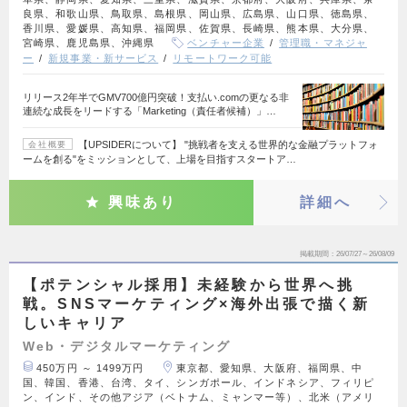
良県、和歌山県、鳥取県、島根県、岡山県、広島県、山口県、徳島県、
香川県、愛媛県、高知県、福岡県、佐賀県、長崎県、熊本県、大分県、
宮崎県、鹿児島県、沖縄県
ベンチャー企業
管理職・マネジャ
ー
新規事業・新サービス
リモートワーク可能
リリース2年半でGMV700億円突破！支払い.comの更なる非
連続な成長をリードする「Marketing（責任者候補）」…
【UPSIDERについて】 "挑戦者を支える世界的な金融プラットフォ
会社概要
ームを創る"をミッションとして、上場を目指すスタートア…
興味あり
詳細へ
掲載期間
26/07/27～26/08/09
【ポテンシャル採用】未経験から世界へ挑
戦。SNSマーケティング×海外出張で描く新
しいキャリア
Web・デジタルマーケティング
450万円 ～ 1499万円
東京都、愛知県、大阪府、福岡県、中
国、韓国、香港、台湾、タイ、シンガポール、インドネシア、フィリピ
ン、インド、その他アジア（ベトナム、ミャンマー等）、北米（アメリ