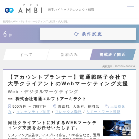
若手ハイキャリアのスカウト転職
福岡県のWeb・デジタルマーケティングの転職・求人情報
6
条件変更
件
すべて
新着のみ
掲載終了間近
掲載期間
26/07/28～26/08/10
【アカウントプランナー】電通戦略子会社で
大手クライアントのWebマーケティング支援
Web・デジタルマーケティング
株式会社電通エルフトアーキテクト
500万円 ～ 799万円
東京都、大阪府、福岡県
土日祝休
み
インセンティブ制度
フレックス勤務
リモートワーク可能
同社クライアントに対するWEBマーケテ
ィング支援をお任せいたします。
リスティング広告やディスプレイ広告、SNS広告など、運用