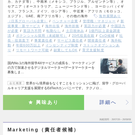
カ、カナダ等）、中南米（メキシコ、ブラジル、アルゼンチン等）、オ
セアニア（オーストラリア、ニュージーランド等）、ヨーロッパ（イギ
リス、フランス、ドイツ、ロシア等）、中近東・アフリカ（モロッコ、
エジプト、UAE、南アフリカ等）、その他の海外
海外展開あり
（日系グローバル企業）
ベンチャー企業
管理職・マネジャー
新
規事業・新サービス
海外出張
海外折衝
英語力が必要
中国語力
が必要
英語力不問
転勤なし
土日祝休み
1億円以上資金調達
済
ポテンシャル採用（未経験可）
20代役員在籍
CxO候補
社
長・役員直下
事業責任者
サービス責任者
開発責任者
海外転
勤
年収600万以上
インセンティブ制度
ストックオプションあ
り
リモートワーク可能
副業してもOK
育児支援制度
国内No.1の海外留学AXサービスの成長を、マーケティング
の力で加速させるデジタルマーケター/データマーケターを
募集しま…
世界から境界線をなくすことをミッションに掲げ、留学・グローバ
会社概要
ルキャリア支援を展開するEdTechカンパニーです。 テクノロ…
興味あり
詳細へ
掲載期間
26/07/26～26/08/08
Marketing（責任者候補）