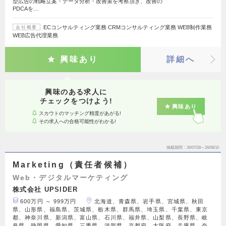
型広告の戦略立案・データ分析・改善策を考察頂き、改善の
PDCAを…
ECコンサルティング業務 CRMコンサルティング業務 WEB制作業務
会社概要
WEB広告代理業務
興味あり
詳細へ
興味のある求人に
チェックをつけよう!
興味あり
スカウトのマッチング精度があがる!
その求人への合格可能性がわかる!
掲載期間
26/07/28～26/08/10
Marketing（責任者候補）
Web・デジタルマーケティング
株式会社 UPSIDER
600万円 ～ 999万円
北海道、青森県、岩手県、宮城県、秋田
県、山形県、福島県、茨城県、栃木県、群馬県、埼玉県、千葉県、東京
都、神奈川県、新潟県、富山県、石川県、福井県、山梨県、長野県、岐
阜県、静岡県、愛知県、三重県、滋賀県、京都府、大阪府、兵庫県、奈