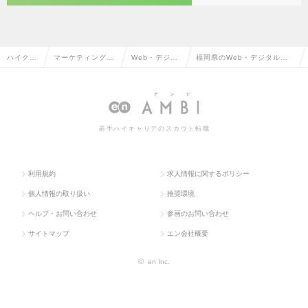
ハイクラ
マーケティング・
Web・デジタ
福岡県のWeb・デジタルマ
ス求人T
販促企画・商品開
ルマーケティ
ーケティングの転職・求人情
OP
発系
ング
報一覧
若手ハイキャリアのスカウト転職
利用規約
求人情報に関するポリシー
個人情報の取り扱い
推奨環境
ヘルプ・お問い合わせ
参画のお問い合わせ
サイトマップ
エン会社概要
©
en Inc.