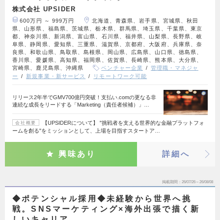
株式会社 UPSIDER
600万円 ～ 999万円
北海道、青森県、岩手県、宮城県、秋田
県、山形県、福島県、茨城県、栃木県、群馬県、埼玉県、千葉県、東京
都、神奈川県、新潟県、富山県、石川県、福井県、山梨県、長野県、岐
阜県、静岡県、愛知県、三重県、滋賀県、京都府、大阪府、兵庫県、奈
良県、和歌山県、鳥取県、島根県、岡山県、広島県、山口県、徳島県、
香川県、愛媛県、高知県、福岡県、佐賀県、長崎県、熊本県、大分県、
宮崎県、鹿児島県、沖縄県
ベンチャー企業
管理職・マネジャ
ー
新規事業・新サービス
リモートワーク可能
リリース2年半でGMV700億円突破！支払い.comの更なる非
連続な成長をリードする「Marketing（責任者候補）」…
【UPSIDERについて】 "挑戦者を支える世界的な金融プラットフォ
会社概要
ームを創る"をミッションとして、上場を目指すスタートア…
興味あり
詳細へ
掲載期間
26/07/26～26/08/08
◆ポテンシャル採用◆未経験から世界へ挑
戦。SNSマーケティング×海外出張で描く新
しいキャリア