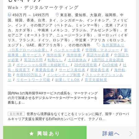
Web・デジタルマーケティング
450万円 ～ 1499万円
東京都、愛知県、大阪府、福岡県、中
国、韓国、香港、台湾、タイ、シンガポール、インドネシア、フィリピ
ン、インド、その他アジア（ベトナム、ミャンマー等）、北米（アメリ
カ、カナダ等）、中南米（メキシコ、ブラジル、アルゼンチン等）、オ
セアニア（オーストラリア、ニュージーランド等）、ヨーロッパ（イギ
リス、フランス、ドイツ、ロシア等）、中近東・アフリカ（モロッコ、
エジプト、UAE、南アフリカ等）、その他の海外
海外展開あり
（日系グローバル企業）
ベンチャー企業
管理職・マネジャー
新
規事業・新サービス
海外出張
海外折衝
英語力が必要
中国語力
が必要
英語力不問
転勤なし
土日祝休み
1億円以上資金調達
済
ポテンシャル採用（未経験可）
20代役員在籍
CxO候補
社
長・役員直下
事業責任者
サービス責任者
開発責任者
海外転
勤
年収600万以上
インセンティブ制度
ストックオプションあ
り
リモートワーク可能
副業してもOK
育児支援制度
国内No.1の海外留学AXサービスの成長を、マーケティング
の力で加速させるデジタルマーケター/データマーケターを
募集しま…
世界から境界線をなくすことをミッションに掲げ、留学・グローバ
会社概要
ルキャリア支援を展開するEdTechカンパニーです。 テクノロ…
興味あり
詳細へ