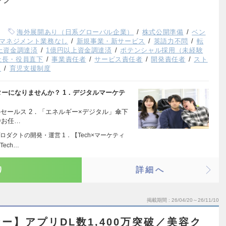
海外展開あり（日系グローバル企業）
株式公開準備
ベン
マネジメント業務なし
新規事業・新サービス
英語力不問
転
以上資金調達済
1億円以上資金調達済
ポテンシャル採用（未経験
社長・役員直下
事業責任者
サービス責任者
開発責任者
スト
K
育児支援制度
スターになりませんか？ 1．デジタルマーケテ
のセールス 2．「エネルギー×デジタル」傘下
◉お任…
ダクトの開発・運営 1．【Tech×マーケティ
ech…
り
詳細へ
掲載期間
26/04/20～26/11/10
ー】アプリDL数1,400万突破／美容ク