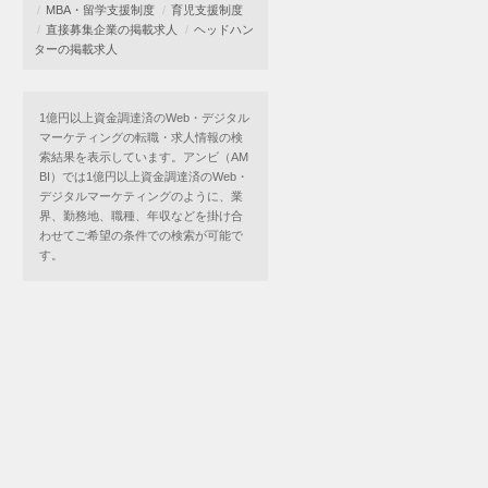
MBA・留学支援制度
育児支援制度
直接募集企業の掲載求人
ヘッドハン
ターの掲載求人
1億円以上資金調達済のWeb・デジタル
マーケティングの転職・求人情報の検
索結果を表示しています。アンビ（AM
BI）では1億円以上資金調達済のWeb・
デジタルマーケティングのように、業
界、勤務地、職種、年収などを掛け合
わせてご希望の条件での検索が可能で
す。