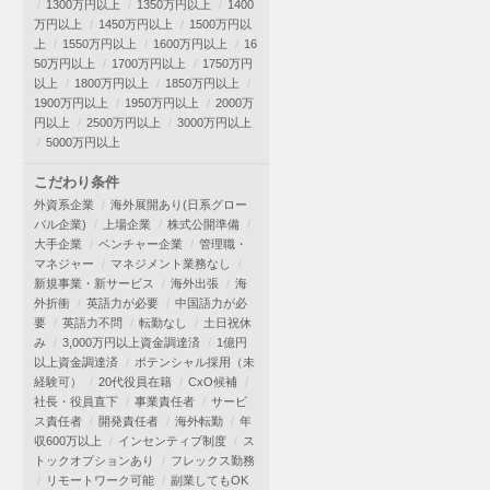
1300万円以上
1350万円以上
1400
万円以上
1450万円以上
1500万円以
上
1550万円以上
1600万円以上
16
50万円以上
1700万円以上
1750万円
以上
1800万円以上
1850万円以上
1900万円以上
1950万円以上
2000万
円以上
2500万円以上
3000万円以上
5000万円以上
こだわり条件
外資系企業
海外展開あり(日系グロー
バル企業)
上場企業
株式公開準備
大手企業
ベンチャー企業
管理職・
マネジャー
マネジメント業務なし
新規事業・新サービス
海外出張
海
外折衝
英語力が必要
中国語力が必
要
英語力不問
転勤なし
土日祝休
み
3,000万円以上資金調達済
1億円
以上資金調達済
ポテンシャル採用（未
経験可）
20代役員在籍
CxO候補
社長・役員直下
事業責任者
サービ
ス責任者
開発責任者
海外転勤
年
収600万以上
インセンティブ制度
ス
トックオプションあり
フレックス勤務
リモートワーク可能
副業してもOK