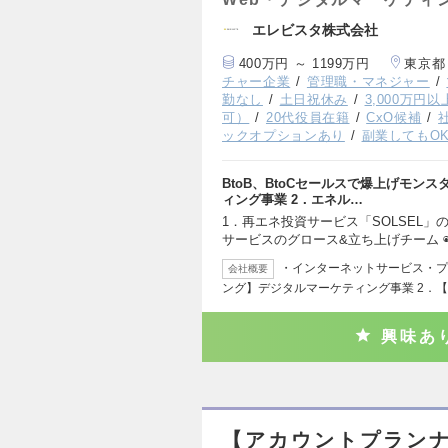
エレビスタ株式会社
400万円 ～ 1199万円
東京都
チャー企業
管理職・マネジャー
勤なし
土日祝休み
3,000万円
可）
20代役員在籍
CxO候補
ックオプションあり
副業してもO
BtoB、BtoCセールスで爆上げモン
ィング事業 2．エネル…
1．再エネ投資サービス「SOLSEL」
サービスのグロース&立ち上げチーム 
・インターネットサービス・プロ
会社概要
ング】デジタルマーケティング事業 2．【T
興味あ
【アカウントプランナ