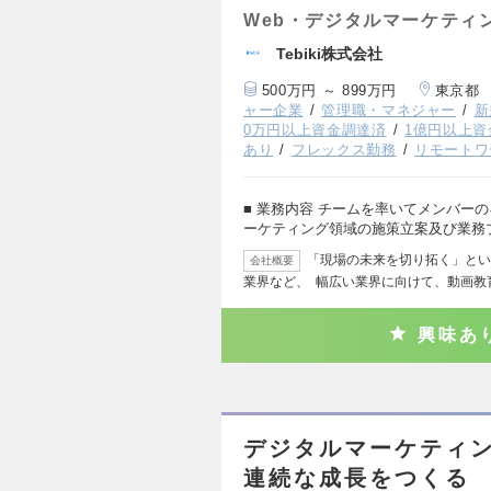
Web・デジタルマーケティ
Tebiki株式会社
500万円 ～ 899万円
東京都
ャー企業
管理職・マネジャー
新
0万円以上資金調達済
1億円以上資
あり
フレックス勤務
リモートワ
■ 業務内容 チームを率いてメンバー
ーケティング領域の施策立案及び業務
「現場の未来を切り拓く」とい
会社概要
業界など、 幅広い業界に向けて、動画教
興味あ
デジタルマーケティン
連続な成長をつくる