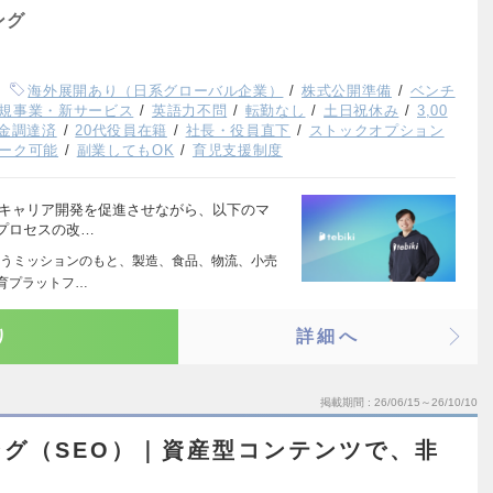
ング
海外展開あり（日系グローバル企業）
株式公開準備
ベンチ
規事業・新サービス
英語力不問
転勤なし
土日祝休み
3,00
金調達済
20代役員在籍
社長・役員直下
ストックオプション
ーク可能
副業してもOK
育児支援制度
のキャリア開発を促進させながら、以下のマ
プロセスの改…
うミッションのもと、製造、食品、物流、小売
育プラットフ…
り
詳細へ
掲載期間
26/06/15～26/10/10
グ（SEO）｜資産型コンテンツで、非