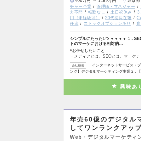
400万円 ～ 1199万円
東京都
チャー企業
管理職・マネジャー
力不問
転勤なし
土日祝休み
3
用（未経験可）
20代役員在籍
C
任者
ストックオプションあり
育
シンプルにたった1つ ▼▼▼▼ 1．
トのマーケにおける相対的…
◉お任せしたいこと ──────────
・メディアとは、SEOとは、マーケテ
・インターネットサービス・プロ
会社概要
ング】デジタルマーケティング事業 2．【T
興味あ
年売60億のデジタル
してワンランクアップ
Web・デジタルマーケティ