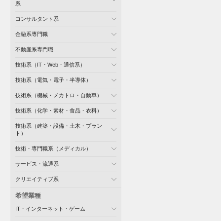
系
コンサルタント系
金融系専門職
不動産系専門職
技術系（IT・Web・通信系）
技術系（電気・電子・半導体）
技術系（機械・メカトロ・自動車）
技術系（化学・素材・食品・衣料）
技術系（建築・設備・土木・プラン
ト）
技術・専門職系（メディカル）
サービス・流通系
クリエイティブ系
希望業種
IT・インターネット・ゲーム