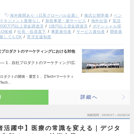
海外展開あり（日系グローバル企業）
株式公開準備
ベン
マネジメント業務なし
新規事業・新サービス
海外出張
英語
,000万円以上資金調達済
1億円以上資金調達済
ポテンシャル採
xO候補
社長・役員直下
事業責任者
サービス責任者
開発責
業してもOK
育児支援制度
自社プロダクトのマーケティングにおける対他
──── 1．自社プロダクトのマーケティング/広
ダクトの開発・運営 1．【Tech×マーケティ
ech…
り
詳細へ
掲載期間
26/06/27～26/08/19
者活躍中】医療の常識を変える｜デジタ