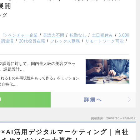
展開
ング
ベンチャー企業
英語力不問
転勤なし
土日祝休み
3,000
金調達済
20代役員在籍
フレックス勤務
リモートワーク可能
グ課題に対して、国内最大級の美容プラッ
し、課題設計…
められるものを再現性をもって作る」をミッション
美容特化…
り
詳細へ
掲載期間
26/02/10～27/04/12
×AI活用デジタルマーケティング｜自社