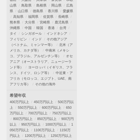
山県
鳥取県
島根県
岡山県
広島
県
山口県
徳島県
香川県
愛媛県
高知県
福岡県
佐賀県
長崎県
熊本県
大分県
宮崎県
鹿児島県
沖縄県
中国
韓国
香港
台湾
タイ
シンガポール
インドネシア
フィリピン
インド
その他アジア
（ベトナム、ミャンマー等）
北米（ア
メリカ、カナダ等）
中南米（メキシ
コ、ブラジル、アルゼンチン等）
オセ
アニア（オーストラリア、ニュージーラ
ンド等）
ヨーロッパ（イギリス、フラ
ンス、ドイツ、ロシア等）
中近東・ア
フリカ（モロッコ、エジプト、UAE、南
アフリカ等）
その他の海外
希望年収
400万円以上
450万円以上
500万円以
上
550万円以上
600万円以上
650
万円以上
700万円以上
750万円以上
800万円以上
850万円以上
900万円
以上
950万円以上
1000万円以上
1
050万円以上
1100万円以上
1150万
円以上
1200万円以上
1250万円以上