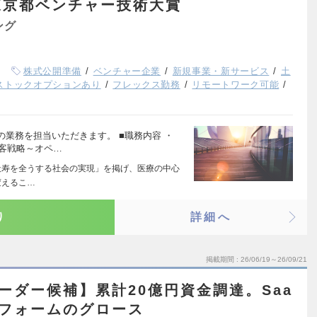
東京都ベンチャー技術大賞
ング
株式公開準備
ベンチャー企業
新規事業・新サービス
土
ストックオプションあり
フレックス勤務
リモートワーク可能
業務を担当いただきます。 ■職務内容 ・
集客戦略～オペ…
が天寿を全うする社会の実現」を掲げ、医療の中心
変えるこ…
り
詳細へ
掲載期間
26/06/19～26/09/21
ーダー候補】累計20億円資金調達。Saa
トフォームのグロース