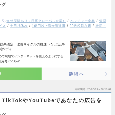
ング
海外展開あり（日系グローバル企業）
ベンチャー企業
管理
ビス
土日祝休み
1億円以上資金調達済
20代役員在籍
社長・
、効果測定、改善サイクルの推進 ・SEO記事
制作ディ…
つで現地でインターネットを使えるようにする
外用モバイルW…
り
詳細へ
掲載期間
26/05/19～26/11/09
TikTokやYouTubeであなたの広告を
？
ング