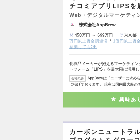
チコミアプリLIPSを
Web・デジタルマーケティ
株式会社AppBrew
450万円 ～ 699万円
東京都
万円以上資金調達済
1億円以上資
副業してもOK
化粧品メーカーが抱えるマーケティン
トフォーム「LIPS」を最大限に活用
AppBrewは「ユーザーに求
会社概要
に掲げております。 現在は国内最大級の
興味あ
カーボンニュートラル