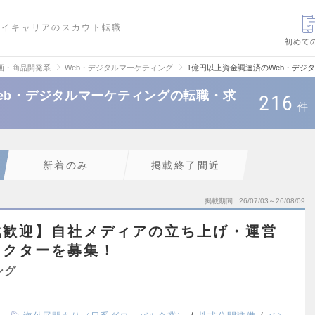
ハイキャリアのスカウト転職
初めて
画・商品開発系
Web・デジタルマーケティング
1億円以上資金調達済のWeb・デジ
eb・デジタルマーケティングの転職・求
216
件
新着のみ
掲載終了間近
掲載期間
26/07/03～26/08/09
戦歓迎】自社メディアの立ち上げ・運営
レクターを募集！
ング