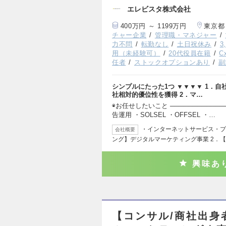
エレビスタ株式会社
400万円 ～ 1199万円
東京都
チャー企業
管理職・マネジャー
力不問
転勤なし
土日祝休み
3
用（未経験可）
20代役員在籍
C
任者
ストックオプションあり
副
シンプルにたった1つ ▼▼▼▼ 1．
社相対的優位性を獲得 2．マ…
◉お任せしたいこと ──────────
告運用 ・SOLSEL ・OFFSEL ・…
・インターネットサービス・プロ
会社概要
ング】デジタルマーケティング事業 2．【T
興味あ
【コンサル/商社出身