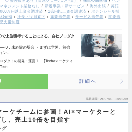
海外展開あり（日系グローバル企業）
株式公開準備
ベン
マネジメント業務なし
新規事業・新サービス
海外出張
英語
,000万円以上資金調達済
1億円以上資金調達済
ポテンシャル採
xO候補
社長・役員直下
事業責任者
サービス責任者
開発責
児支援制度
SEOで上位獲得することによる、自社プロダク
──── 0．未経験の場合 ・まずは学習、勉強
ィン…
ダクトの開発・運営 1．【Tech×マーケティ
ech…
り
詳細へ
掲載期間
26/07/03～26/08/09
マーケチームに参画！AI×マーケターと
し、売上10倍を目指す
ング