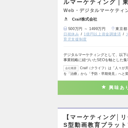
ルマーケティング｜
Web・デジタルマーケティ
Craif株式会社
500万円 ～ 1499万円
東京都
日祝休み
1億円以上資金調達済
育児支援制度
デジタルマーケティングとして、以下の
事業戦略に紐づいたSEOを軸とした
Craif（クライフ）は「人々
会社概要
を「治療」から「予防・早期発見」へと
興味あ
【マーケティング│リ
S型動画教育プラッ