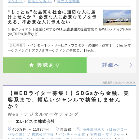
ョンあり
副業してもOK
育児支援制度
“もっとも”な品質を社会に適切な人に届
けませんか？ 必要な人に必要なモノを伝
える、不必要な人に伝えない…
1. 各クライアント企業に対するWEB広告展開の提案営業 2. 各WEBメディア(Goo
gle,TikTok,楽天など…
・インターネットサービス・プロダクトの開発・運営 1．【Tech×マ
会社概要
ーケティング】デジタルマーケティング事業 2．【Tech…
興味あり
詳細へ
掲載期間
26/08/04～26/09/15
【WEBライター募集！】SDGsから金融、美
容系まで、幅広いジャンルで執筆しません
か？
Web・デジタルマーケティング
エレビスタ株式会社
400万円 ～ 1199万円
東京都
海外展開あり（日系グロー
バル企業）
株式公開準備
ベンチャー企業
管理職・マネジャー