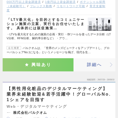
000万円以上資金調達済
1億円以上資金調達済
ポテンシャル採用
（未経験可）
フレックス勤務
リモートワーク可能
育児支援制
度
「LTV最大化」を目的とするコミュニケー
ション施策の立案、実行をお任せいたしま
す。 具体的には販促施策…
・LTVを最大化するための施策の企画・実行 ・BIツールを使ったデータ分析（LT
V分析、RFM分析、解約率分析など） ・アウ…
バルクオムは、「世界のメンズビューティをアップデートし、グロ
会社概要
ーバルシェアNo.1になる」というメッセージを掲げ、現代を生…
興味あり
詳細へ
掲載期間
26/07/28～26/08/10
【男性用化粧品のデジタルマーケティング】
業界未経験歓迎&若手活躍中！グローバルNo.
1シェアを目指す
Web・デジタルマーケティング
株式会社バルクオム