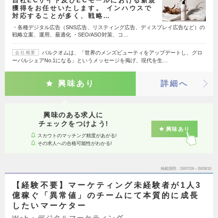
自社ECサイト及びECモールにおける新規
獲得をお任せいたします。 インハウスで
対応することが多く、戦略…
・各種デジタル広告（SNS広告、リスティング広告、ディスプレイ広告など）の
戦略立案、運用、最適化 ・SEO/ASO対策、コ…
バルクオムは、「世界のメンズビューティをアップデートし、グロ
会社概要
ーバルシェアNo.1になる」というメッセージを掲げ、現代を生…
興味あり
詳細へ
興味のある求人に
チェックをつけよう!
興味あり
スカウトのマッチング精度があがる!
その求人への合格可能性がわかる!
掲載期間
26/07/28～26/08/10
【経験不要】マーケティング未経験者が1人3
億稼ぐ「異常値」のチームにて本質的に成長
したいマーケター
Web・デジタルマーケティング