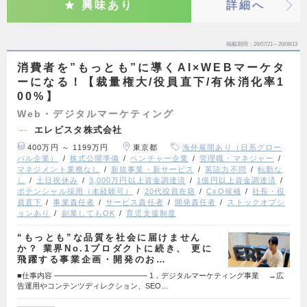
興味あり
詳細へ
掲載期間
26/07/21～26/08/13
消費者を”もっとも”に導くAI×WEBマーケタ
ーになる！【裁量権大/役員直下/有休消化率1
00%】
Web・デジタルマーケティング
エレビスタ株式会社
400万円 ～ 1199万円
東京都
海外展開あり（日系グロー
バル企業）
株式公開準備
ベンチャー企業
管理職・マネジャー
マネジメント業務なし
新規事業・新サービス
英語力不問
転勤な
し
土日祝休み
3,000万円以上資金調達済
1億円以上資金調達済
ポテンシャル採用（未経験可）
20代役員在籍
CxO候補
社長・役
員直下
事業責任者
サービス責任者
開発責任者
ストックオプシ
ョンあり
副業してもOK
育児支援制度
“もっとも”な品質を社会に届けません
か？ 業界No.1プロダクトに続き、 更に
飛躍する事業企画・開発のお…
■仕事内容 ───────────────── 1．デジタルマーケティング事業 →広
告運用やコンテンツディレクション、SEO…