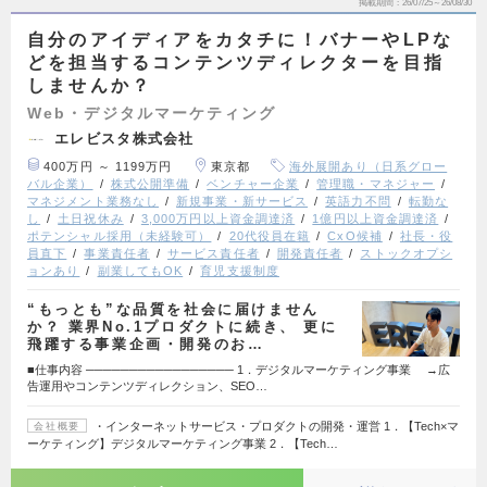
掲載期間
26/07/25～26/08/30
自分のアイディアをカタチに！バナーやLPな
どを担当するコンテンツディレクターを目指
しませんか？
Web・デジタルマーケティング
エレビスタ株式会社
400万円 ～ 1199万円
東京都
海外展開あり（日系グロー
バル企業）
株式公開準備
ベンチャー企業
管理職・マネジャー
マネジメント業務なし
新規事業・新サービス
英語力不問
転勤な
し
土日祝休み
3,000万円以上資金調達済
1億円以上資金調達済
ポテンシャル採用（未経験可）
20代役員在籍
CxO候補
社長・役
員直下
事業責任者
サービス責任者
開発責任者
ストックオプシ
ョンあり
副業してもOK
育児支援制度
“もっとも”な品質を社会に届けません
か？ 業界No.1プロダクトに続き、 更に
飛躍する事業企画・開発のお…
■仕事内容 ───────────────── 1．デジタルマーケティング事業 →広
告運用やコンテンツディレクション、SEO…
・インターネットサービス・プロダクトの開発・運営 1．【Tech×マ
会社概要
ーケティング】デジタルマーケティング事業 2．【Tech…