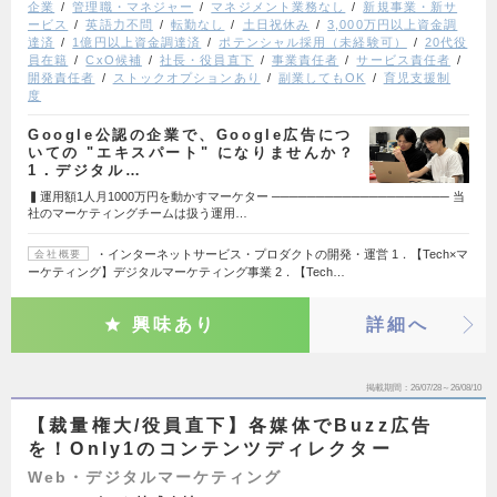
企業
管理職・マネジャー
マネジメント業務なし
新規事業・新サ
ービス
英語力不問
転勤なし
土日祝休み
3,000万円以上資金調
達済
1億円以上資金調達済
ポテンシャル採用（未経験可）
20代役
員在籍
CxO候補
社長・役員直下
事業責任者
サービス責任者
開発責任者
ストックオプションあり
副業してもOK
育児支援制
度
Google公認の企業で、Google広告につ
いての "エキスパート" になりませんか？
1．デジタル…
▍運用額1人月1000万円を動かすマーケター ──────────────────── 当
社のマーケティングチームは扱う運用…
・インターネットサービス・プロダクトの開発・運営 1．【Tech×マ
会社概要
ーケティング】デジタルマーケティング事業 2．【Tech…
興味あり
詳細へ
掲載期間
26/07/28～26/08/10
【裁量権大/役員直下】各媒体でBuzz広告
を！Only1のコンテンツディレクター
Web・デジタルマーケティング