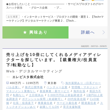
◉お任せしたいこと ───────────────── ・サービス/プロダクトのグロー
スハック担当 ・グロース企画 ・プ…
・インターネットサービス・プロダクトの開発・運営 1．【Tech×マ
会社概要
ーケティング】デジタルマーケティング事業 2．【Tech…
興味あり
詳細へ
掲載期間
26/07/18～26/08/25
売り上げを10倍にしてくれるメディアディレ
クターを探しています。【裁量権大/役員直
下/転勤なし】
Web・デジタルマーケティング
エレビスタ株式会社
400万円 ～ 1199万円
東京都
海外展開あり（日系グロー
バル企業）
株式公開準備
ベンチャー企業
管理職・マネジャー
マネジメント業務なし
新規事業・新サービス
海外出張
英語力不
問
転勤なし
土日祝休み
3,000万円以上資金調達済
1億円以上資
金調達済
ポテンシャル採用（未経験可）
20代役員在籍
CxO候
補
社長・役員直下
事業責任者
サービス責任者
開発責任者
ス
トックオプションあり
副業してもOK
育児支援制度