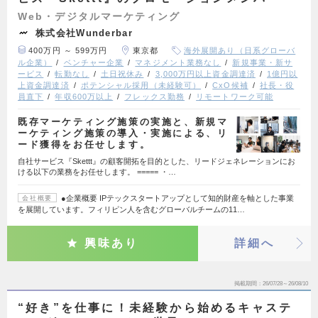
Web・デジタルマーケティング
株式会社Wunderbar
400万円 ～ 599万円
東京都
海外展開あり（日系グローバ
ル企業）
ベンチャー企業
マネジメント業務なし
新規事業・新サ
ービス
転勤なし
土日祝休み
3,000万円以上資金調達済
1億円以
上資金調達済
ポテンシャル採用（未経験可）
CxO候補
社長・役
員直下
年収600万以上
フレックス勤務
リモートワーク可能
既存マーケティング施策の実施と、新規マ
ーケティング施策の導入・実施による、リ
ード獲得をお任せします。
自社サービス『Skettt』の顧客開拓を目的とした、リードジェネレーションにお
ける以下の業務をお任せします。 ===== ・…
●企業概要 IPテックスタートアップとして知的財産を軸とした事業
会社概要
を展開しています。フィリピン人を含むグローバルチームの11…
興味あり
詳細へ
掲載期間
26/07/28～26/08/10
“好き”を仕事に！未経験から始めるキャステ