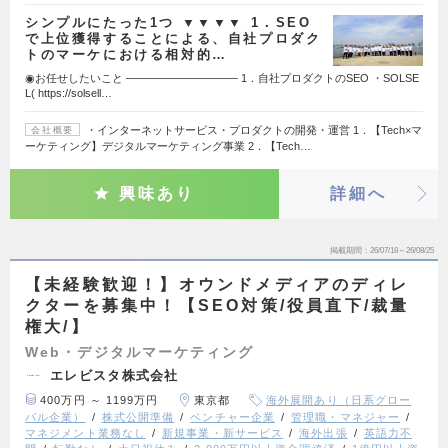
シンプルにたった1つ ▼▼▼▼ 1．SEO
で上位獲得することによる、自社プロダク
トのマーケにおける相対的…
◉お任せしたいこと ────────────── 1．自社プロダクトのSEO ・SOLSE
L( https://solsell…
・インターネットサービス・プロダクトの開発・運営 1．【Tech×マ
会社概要
ーケティング】デジタルマーケティング事業 2．【Tech…
興味あり
詳細へ
掲載期間
26/07/18～26/08/25
【未経験歓迎！】オウンドメディアのディレ
クターを募集中！【SEO対策/役員直下/裁量
権大/】
Web・デジタルマーケティング
エレビスタ株式会社
400万円 ～ 1199万円
東京都
海外展開あり（日系グロー
バル企業）
株式公開準備
ベンチャー企業
管理職・マネジャー
マネジメント業務なし
新規事業・新サービス
海外出張
英語力不