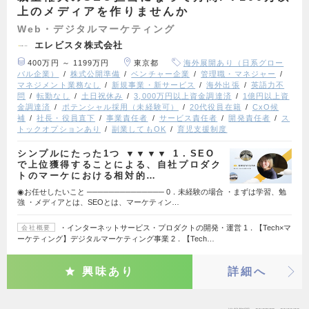
上のメディアを作りませんか
Web・デジタルマーケティング
エレビスタ株式会社
400万円 ～ 1199万円
東京都
海外展開あり（日系グロー
バル企業）
株式公開準備
ベンチャー企業
管理職・マネジャー
マネジメント業務なし
新規事業・新サービス
海外出張
英語力不
問
転勤なし
土日祝休み
3,000万円以上資金調達済
1億円以上資
金調達済
ポテンシャル採用（未経験可）
20代役員在籍
CxO候
補
社長・役員直下
事業責任者
サービス責任者
開発責任者
ス
トックオプションあり
副業してもOK
育児支援制度
シンプルにたった1つ ▼▼▼▼ 1．SEO
で上位獲得することによる、自社プロダク
トのマーケにおける相対的…
◉お任せしたいこと ────────────── 0．未経験の場合 ・まずは学習、勉
強 ・メディアとは、SEOとは、マーケティン…
・インターネットサービス・プロダクトの開発・運営 1．【Tech×マ
会社概要
ーケティング】デジタルマーケティング事業 2．【Tech…
興味あり
詳細へ