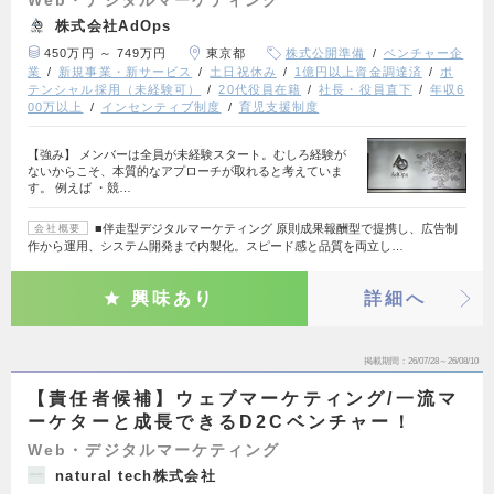
株式会社AdOps
450万円 ～ 749万円
東京都
株式公開準備
ベンチャー企
業
新規事業・新サービス
土日祝休み
1億円以上資金調達済
ポ
テンシャル採用（未経験可）
20代役員在籍
社長・役員直下
年収6
00万以上
インセンティブ制度
育児支援制度
【強み】 メンバーは全員が未経験スタート。むしろ経験が
ないからこそ、本質的なアプローチが取れると考えていま
す。 例えば ・競…
■伴走型デジタルマーケティング 原則成果報酬型で提携し、広告制
会社概要
作から運用、システム開発まで内製化。スピード感と品質を両立し…
興味あり
詳細へ
掲載期間
26/07/28～26/08/10
【責任者候補】ウェブマーケティング/一流マ
ーケターと成長できるD2Cベンチャー！
Web・デジタルマーケティング
natural tech株式会社