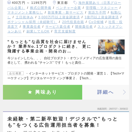
400万円 ～ 1199万円
東京都
海外展開あり（日系グロー
バル企業）
株式公開準備
ベンチャー企業
管理職・マネジャー
マネジメント業務なし
新規事業・新サービス
英語力不問
転勤な
し
土日祝休み
3,000万円以上資金調達済
1億円以上資金調達済
ポテンシャル採用（未経験可）
20代役員在籍
CxO候補
社長・役
員直下
事業責任者
サービス責任者
開発責任者
ストックオプシ
ョンあり
副業してもOK
育児支援制度
“もっとも”な品質を社会に届けません
か？ 業界No.1プロダクトに続き、 更に
飛躍する事業企画・開発のお…
今ジョインしたら、、、 自社プロダクト・オウンドメディアの広告運用の責任
者として、 携われる ”チャンス” です！ もっと責任…
・インターネットサービス・プロダクトの開発・運営 1．【Tech×マ
会社概要
ーケティング】デジタルマーケティング事業 2．【Tech…
興味あり
詳細へ
掲載期間
26/07/27～26/08/22
未経験・第二新卒歓迎！デジタルで”もっと
も”をつくる広告運用担当者を募集！