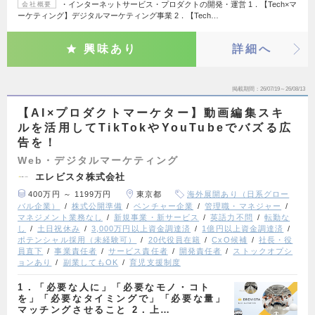
・インターネットサービス・プロダクトの開発・運営 1．【Tech×マ
会社概要
ーケティング】デジタルマーケティング事業 2．【Tech…
興味あり
詳細へ
掲載期間
26/07/19～26/08/13
【AI×プロダクトマーケター】動画編集スキ
ルを活用してTikTokやYouTubeでバズる広
告を！
Web・デジタルマーケティング
エレビスタ株式会社
400万円 ～ 1199万円
東京都
海外展開あり（日系グロー
バル企業）
株式公開準備
ベンチャー企業
管理職・マネジャー
マネジメント業務なし
新規事業・新サービス
英語力不問
転勤な
し
土日祝休み
3,000万円以上資金調達済
1億円以上資金調達済
ポテンシャル採用（未経験可）
20代役員在籍
CxO候補
社長・役
員直下
事業責任者
サービス責任者
開発責任者
ストックオプシ
ョンあり
副業してもOK
育児支援制度
1．「必要な人に」「必要なモノ・コト
を」「必要なタイミングで」「必要な量」
マッチングさせること 2．上…