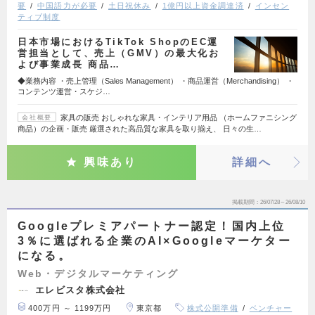
要
中国語力が必要
土日祝休み
1億円以上資金調達済
インセン
ティブ制度
日本市場におけるTikTok ShopのEC運
営担当として、売上（GMV）の最大化お
よび事業成長 商品…
◆業務内容 ・売上管理（Sales Management） ・商品運営（Merchandising） ・
コンテンツ運営・スケジ…
家具の販売 おしゃれな家具・インテリア用品 （ホームファニシング
会社概要
商品）の企画・販売 厳選された高品質な家具を取り揃え、 日々の生…
興味あり
詳細へ
掲載期間
26/07/28～26/08/10
Googleプレミアパートナー認定！国内上位
3％に選ばれる企業のAI×Googleマーケター
になる。
Web・デジタルマーケティング
エレビスタ株式会社
400万円 ～ 1199万円
東京都
株式公開準備
ベンチャー