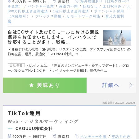
400万円 ～ 699万円
東京都
海外展開あり（日系グローバ
ル企業）
ベンチャー企業
英語力不問
転勤なし
土日祝休み
3,
000万円以上資金調達済
1億円以上資金調達済
ポテンシャル採用
（未経験可）
フレックス勤務
リモートワーク可能
育児支援制
度
自社ECサイト及びECモールにおける新規
獲得をお任せいたします。 インハウスで
対応することが多く、戦略…
・各種デジタル広告（SNS広告、リスティング広告、ディスプレイ広告など）の
戦略立案、運用、最適化 ・SEO/ASO対策、コ…
バルクオムは、「世界のメンズビューティをアップデートし、グロ
会社概要
ーバルシェアNo.1になる」というメッセージを掲げ、現代を生…
興味あり
詳細へ
掲載期間
26/07/28～26/08/10
TikTok運用
Web・デジタルマーケティング
CAGUUU株式会社
400万円 ～ 999万円
東京都
ベンチャー企業
英語力が必