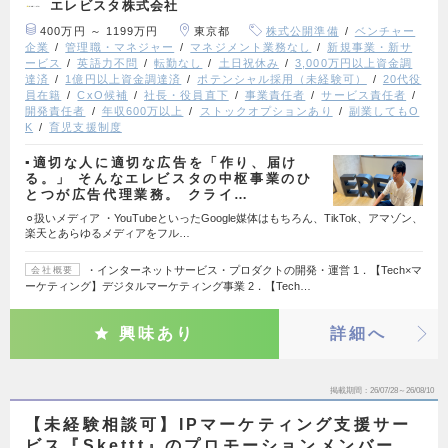
エレビスタ株式会社
400万円 ～ 1199万円
東京都
株式公開準備
ベンチャー
企業
管理職・マネジャー
マネジメント業務なし
新規事業・新サ
ービス
英語力不問
転勤なし
土日祝休み
3,000万円以上資金調
達済
1億円以上資金調達済
ポテンシャル採用（未経験可）
20代役
員在籍
CxO候補
社長・役員直下
事業責任者
サービス責任者
開発責任者
年収600万以上
ストックオプションあり
副業してもO
K
育児支援制度
▪️適切な人に適切な広告を「作り、届け
る。」 そんなエレビスタの中枢事業のひ
とつが広告代理業務。 クライ…
⚪︎扱いメディア ・YouTubeといったGoogle媒体はもちろん、TikTok、アマゾン、
楽天とあらゆるメディアをフル…
・インターネットサービス・プロダクトの開発・運営 1．【Tech×マ
会社概要
ーケティング】デジタルマーケティング事業 2．【Tech…
興味あり
詳細へ
掲載期間
26/07/28～26/08/10
【未経験相談可】IPマーケティング支援サー
ビス『Skettt』のプロモーションメンバー