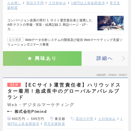
ル企業）
英語力不問
土日祝休み
1億円以上資金調達済
育児支
援制度
コンバージョン改善の実行 1. サイト運営責任者と連携した
A/B テストの準備・実装・結果記録 2. 商品ページ・LP・
カ…
Webデータ分析システムの開発及び提供 Webマーケティング支援ソ
会社概要
リューション Eコマース事業
興味あり
詳細へ
掲載期間
26/08/04～26/08/17
【ECサイト運営責任者】ハリウッドス
NEW
ター着用！急成長中のグローバルアパレルブ
ランド
Web・デジタルマーケティング
株式会社Ptmind
400万円 ～ 599万円
東京都
英語力不問
土日祝休み
1
億円以上資金調達済
育児支援制度