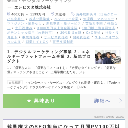
Web・デジタルマーケティング
エレビスタ株式会社
400万円 ～ 1199万円
東京都
海外展開あり（日系グロー
バル企業）
株式公開準備
ベンチャー企業
管理職・マネジャー
マネジメント業務なし
新規事業・新サービス
英語力不問
転勤な
し
土日祝休み
3,000万円以上資金調達済
1億円以上資金調達済
ポテンシャル採用（未経験可）
20代役員在籍
CxO候補
社長・役
員直下
事業責任者
サービス責任者
開発責任者
ストックオプシ
ョンあり
副業してもOK
育児支援制度
1．デジタルマーケティング事業 2．エネ
ルギープラットフォーム事業 3. 新規プロ
ダクト
1．「必要な人に」「必要なモノ・コトを」「必要なタイミングで」「必要な
量」マッチングさせること 2．上場準備にあたり、ジャ…
・インターネットサービス・プロダクトの開発・運営 1．【Tech×マ
会社概要
ーケティング】デジタルマーケティング事業 2．【Tech…
興味あり
詳細へ
掲載期間
26/07/25～26/08/30
裁量権大のSEO担当になって月間PV100万以