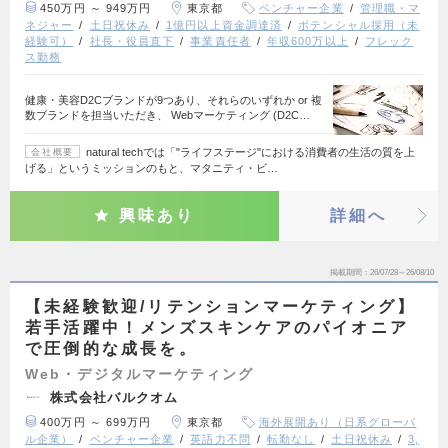
450万円 ～ 949万円
東京都
ベンチャー企業
管理職・マ
ネジャー
土日祝休み
1億円以上資金調達済
ポテンシャル採用（未
経験可）
社長・役員直下
事業責任者
年収600万以上
フレック
ス勤務
健康・美容D2Cブランドが9つあり、それらのいずれか or 複
数ブランドを担当いただき、 Webマーケティング (D2C…
natural techでは「"ライフステージ"における消費者の生活の質を上
会社概要
げる」というミッションのもと、マタニティ・ビ…
興味あり
詳細へ
掲載期間
26/07/28～26/08/10
【未経験歓迎/リテンションマーケティング】
若手活躍中！メンズスキンケアのパイオニア
で圧倒的な成長を。
Web・デジタルマーケティング
株式会社バルクオム
400万円 ～ 699万円
東京都
海外展開あり（日系グローバ
ル企業）
ベンチャー企業
英語力不問
転勤なし
土日祝休み
3,