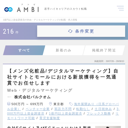
若手ハイキャリアのスカウト転職
1億円以上資金調達済のWeb・デジタルマーケティングの転職・求人情報
216
条件変更
件
すべて
新着のみ
掲載終了間近
掲載期間
26/07/28～26/08/10
【メンズ化粧品/デジタルマーケティング】自
社サイトとモールにおける新規獲得を一気通
貫でお任せします
Web・デジタルマーケティング
株式会社バルクオム
500万円 ～ 699万円
東京都
海外展開あり（日系グローバ
ル企業）
ベンチャー企業
英語力不問
転勤なし
土日祝休み
3,
000万円以上資金調達済
1億円以上資金調達済
フレックス勤務
リ
モートワーク可能
育児支援制度