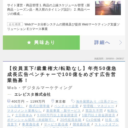
サイト運営・商品管理 1. 商品の上線スケジュール管理（新
商品・シーズン品・再入荷のタイミング設計） 2. 商品ペー
ジの構成…
Webデータ分析システムの開発及び提供 Webマーケティング支援ソ
会社概要
リューション Eコマース事業
興味あり
詳細へ
掲載期間
26/08/04～26/08/17
【役員直下/裁量権大/転勤なし】年売50億急
成長広告ベンチャーで100億をめざす広告営
業熱募！
Web・デジタルマーケティング
エレビスタ株式会社
400万円 ～ 1199万円
東京都
海外展開あり（日系グロー
バル企業）
株式公開準備
ベンチャー企業
管理職・マネジャー
マネジメント業務なし
新規事業・新サービス
英語力不問
転勤な
し
土日祝休み
3,000万円以上資金調達済
1億円以上資金調達済
ポテンシャル採用（未経験可）
20代役員在籍
CxO候補
社長・役
員直下
事業責任者
サービス責任者
開発責任者
ストックオプシ