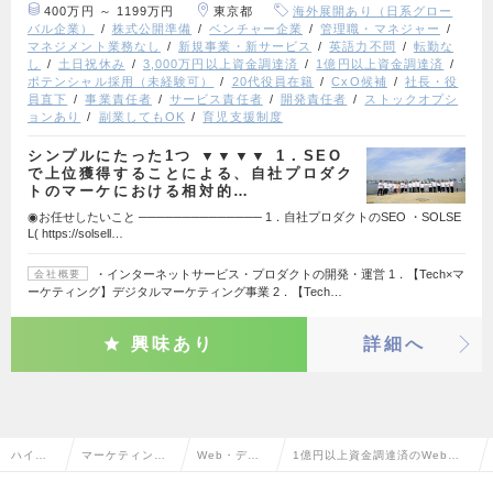
400万円 ～ 1199万円
東京都
海外展開あり（日系グロー
バル企業）
株式公開準備
ベンチャー企業
管理職・マネジャー
マネジメント業務なし
新規事業・新サービス
英語力不問
転勤な
し
土日祝休み
3,000万円以上資金調達済
1億円以上資金調達済
ポテンシャル採用（未経験可）
20代役員在籍
CxO候補
社長・役
員直下
事業責任者
サービス責任者
開発責任者
ストックオプシ
ョンあり
副業してもOK
育児支援制度
シンプルにたった1つ ▼▼▼▼ 1．SEO
で上位獲得することによる、自社プロダク
トのマーケにおける相対的…
◉お任せしたいこと ────────────── 1．自社プロダクトのSEO ・SOLSE
L( https://solsell…
・インターネットサービス・プロダクトの開発・運営 1．【Tech×マ
会社概要
ーケティング】デジタルマーケティング事業 2．【Tech…
興味あり
詳細へ
ハイク
マーケティン
Web・デジ
1億円以上資金調達済のWeb・
ラス求
グ・販促企画・
タルマーケテ
デジタルマーケティングの転