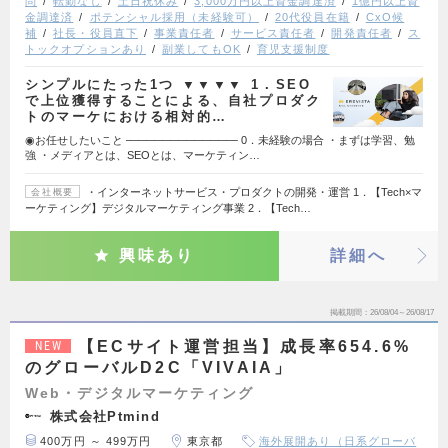
問
転勤なし
土日祝休み
3,000万円以上資金調達済
1億円以上資
金調達済
ポテンシャル採用（未経験可）
20代役員在籍
CxO候
補
社長・役員直下
事業責任者
サービス責任者
開発責任者
ス
トックオプションあり
副業してもOK
育児支援制度
シンプルにたった1つ ▼▼▼▼ 1．SEO
で上位獲得することによる、自社プロダク
トのマーケにおける相対的…
◉お任せしたいこと ────────────── 0．未経験の場合 ・まずは学習、勉
強 ・メディアとは、SEOとは、マーケティン…
・インターネットサービス・プロダクトの開発・運営 1．【Tech×マ
会社概要
ーケティング】デジタルマーケティング事業 2．【Tech…
興味あり
詳細へ
掲載期間
26/08/04～26/08/17
【ECサイト運営担当】成長率654.6%
NEW
のグローバルD2C「VIVAIA」
Web・デジタルマーケティング
株式会社Ptmind
400万円 ～ 499万円
東京都
海外展開あり（日系グローバ