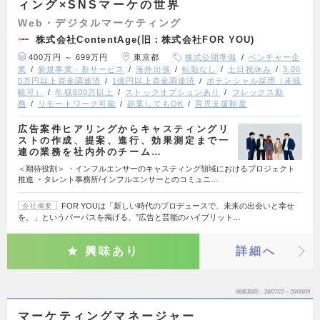
ィング×SNSマーケの世界
Web・デジタルマーケティング
株式会社ContentAge(旧：株式会社FOR YOU)
400万円 ～ 699万円
東京都
株式公開準備
ベンチャー企
業
新規事業・新サービス
海外出張
転勤なし
土日祝休み
3,00
0万円以上資金調達済
1億円以上資金調達済
ポテンシャル採用（未経
験可）
年収600万以上
ストックオプションあり
フレックス勤
務
リモートワーク可能
副業してもOK
育児支援制度
広告案件ヒアリングからキャスティングリ
ストの作成、提案、進行、効果測定まで一
連の業務を社内外のチーム…
＜期待役割＞ ・インフルエンサーのキャスティング領域におけるプロジェクト
推進 ・タレント事務所/インフルエンサーとのコミュニ…
FOR YOUは「新しい時代のプロデュースで、未来の出会いと幸せ
会社概要
を。」というパーパスを掲げる、”広告と芸能のハイブリット…
興味あり
詳細へ
掲載期間
26/07/27～26/08/09
マーケティングマネージャー