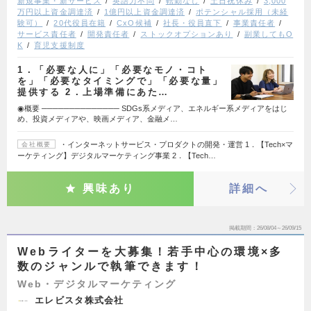
新規事業・新サービス
英語力不問
転勤なし
土日祝休み
3,000
万円以上資金調達済
1億円以上資金調達済
ポテンシャル採用（未経
験可）
20代役員在籍
CxO候補
社長・役員直下
事業責任者
サービス責任者
開発責任者
ストックオプションあり
副業してもO
K
育児支援制度
1．「必要な人に」「必要なモノ・コト
を」「必要なタイミングで」「必要な量」
提供する 2．上場準備にあた…
◉概要 ────────────── SDGs系メディア、エネルギー系メディアをはじ
め、投資メディアや、映画メディア、金融メ…
・インターネットサービス・プロダクトの開発・運営 1．【Tech×マ
会社概要
ーケティング】デジタルマーケティング事業 2．【Tech…
興味あり
詳細へ
掲載期間
26/08/04～26/09/15
Webライターを大募集！若手中心の環境×多
数のジャンルで執筆できます！
Web・デジタルマーケティング
エレビスタ株式会社