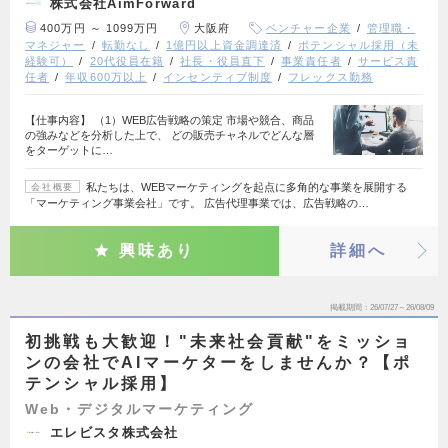
株式会社AimForward
400万円 ～ 1099万円
大阪府
ベンチャー企業
管理職・
マネジャー
転勤なし
1億円以上資金調達済
ポテンシャル採用（未
経験可）
20代役員在籍
社長・役員直下
事業責任者
サービス責
任者
年収600万以上
インセンティブ制度
フレックス勤務
【仕事内容】 （1）WEB広告戦略の策定 市場や競合、商品
の強みなどを分析した上で、 どの販売チャネルでどんな層
をターゲットに…
私たちは、WEBマーケティングを起点に多角的な事業を展開する
会社概要
「マーケティング事業会社」です。 広告代理事業では、広告戦略の…
興味あり
詳細へ
掲載期間
26/07/27～26/08/09
初挑戦も大歓迎！"未来社会貢献"をミッショ
ンの会社でAIマーケターをしませんか？【ポ
テンシャル採用】
Web・デジタルマーケティング
エレビスタ株式会社