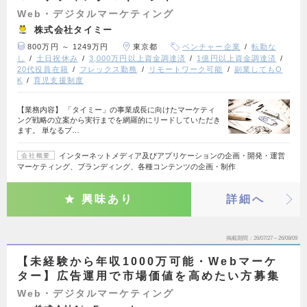
Web・デジタルマーケティング
株式会社タイミー
800万円 ～ 1249万円
東京都
ベンチャー企業
転勤な
し
土日祝休み
3,000万円以上資金調達済
1億円以上資金調達済
20代役員在籍
フレックス勤務
リモートワーク可能
副業してもO
K
育児支援制度
【業務内容】 「タイミー」の事業成長に向けたマーケティ
ング戦略の立案から実行までを網羅的にリードしていただき
ます。 単なるプ…
インターネットメディア及びアプリケーションの企画・開発・運営
会社概要
マーケティング、ブランディング、各種コンテンツの企画・制作
興味あり
詳細へ
掲載期間
26/07/27～26/08/09
【未経験から年収1000万可能・Webマーケ
ター】広告運用で市場価値を高めたい方募集
Web・デジタルマーケティング