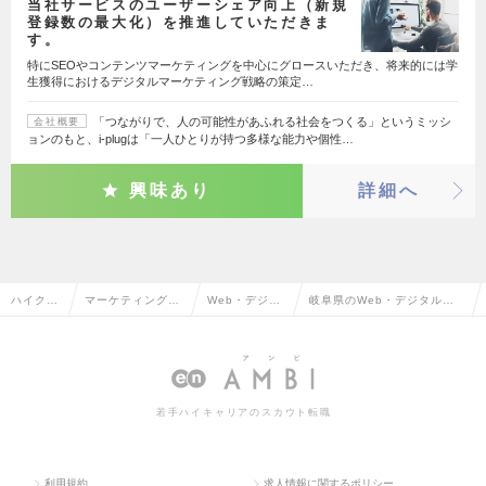
当社サービスのユーザーシェア向上（新規
登録数の最大化）を推進していただきま
す。
特にSEOやコンテンツマーケティングを中心にグロースいただき、将来的には学
生獲得におけるデジタルマーケティング戦略の策定…
「つながりで、人の可能性があふれる社会をつくる」というミッシ
会社概要
ョンのもと、i-plugは「一人ひとりが持つ多様な能力や個性…
興味あり
詳細へ
ハイクラ
マーケティング・
Web・デジタ
岐阜県のWeb・デジタルマ
ス求人T
販促企画・商品開
ルマーケティ
ーケティングの転職・求人情
OP
発系
ング
報一覧
若手ハイキャリアのスカウト転職
利用規約
求人情報に関するポリシー