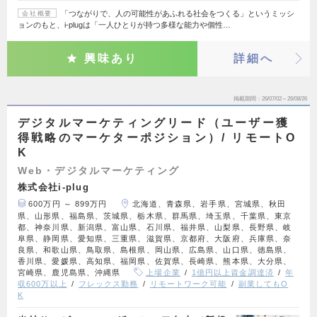
「つながりで、人の可能性があふれる社会をつくる」というミッシ
会社概要
ョンのもと、i-plugは「一人ひとりが持つ多様な能力や個性…
興味あり
詳細へ
掲載期間
26/07/02～26/08/26
デジタルマーケティングリード（ユーザー獲
得戦略のマーケターポジション）/ リモートO
K
Web・デジタルマーケティング
株式会社i-plug
600万円 ～ 899万円
北海道、青森県、岩手県、宮城県、秋田
県、山形県、福島県、茨城県、栃木県、群馬県、埼玉県、千葉県、東京
都、神奈川県、新潟県、富山県、石川県、福井県、山梨県、長野県、岐
阜県、静岡県、愛知県、三重県、滋賀県、京都府、大阪府、兵庫県、奈
良県、和歌山県、鳥取県、島根県、岡山県、広島県、山口県、徳島県、
香川県、愛媛県、高知県、福岡県、佐賀県、長崎県、熊本県、大分県、
宮崎県、鹿児島県、沖縄県
上場企業
1億円以上資金調達済
年
収600万以上
フレックス勤務
リモートワーク可能
副業してもO
K