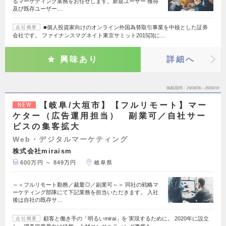
るマーケティング業務をお任せします。新規ユーザー 獲得
及び既存ユーザー…
■個人投資家向けのオンライン外国為替取引事業を中核とした証券
会社概要
会社です。 ファイナンスマグネイト東京サミット2015[3]に…
興味あり
詳細へ
掲載期間
26/08/06～26/08/19
【岐阜/大垣市】【フルリモート】マー
NEW
ケター（広告運用担当） 副業可／自社サー
ビスの集客拡大
Web・デジタルマーケティング
株式会社miraism
600万円 ～ 849万円
岐阜県
～＜フルリモート勤務／裁量◎／副業可～＞ 同社の戦略マ
ーケティング部隊にて下記業務を担当いただきます。 入社
後は自社の既存サ…
顧客と働き手の「明るいmirai」を 実現するために。 2020年に設立
会社概要