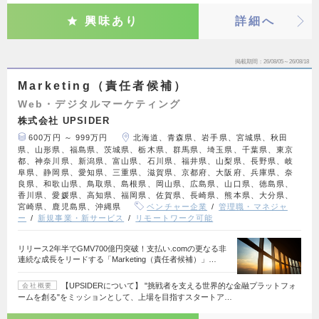
興味あり
詳細へ
掲載期間
26/08/05～26/08/18
Marketing（責任者候補）
Web・デジタルマーケティング
株式会社 UPSIDER
600万円 ～ 999万円
北海道、青森県、岩手県、宮城県、秋田
県、山形県、福島県、茨城県、栃木県、群馬県、埼玉県、千葉県、東京
都、神奈川県、新潟県、富山県、石川県、福井県、山梨県、長野県、岐
阜県、静岡県、愛知県、三重県、滋賀県、京都府、大阪府、兵庫県、奈
良県、和歌山県、鳥取県、島根県、岡山県、広島県、山口県、徳島県、
香川県、愛媛県、高知県、福岡県、佐賀県、長崎県、熊本県、大分県、
宮崎県、鹿児島県、沖縄県
ベンチャー企業
管理職・マネジャ
ー
新規事業・新サービス
リモートワーク可能
リリース2年半でGMV700億円突破！支払い.comの更なる非
連続な成長をリードする「Marketing（責任者候補）」…
【UPSIDERについて】 "挑戦者を支える世界的な金融プラットフォ
会社概要
ームを創る"をミッションとして、上場を目指すスタートア…