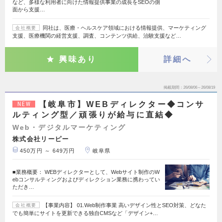
など、多様な利用者に向けた情報提供事業の成長をSEOの側
面から支援…
同社は、医療・ヘルスケア領域における情報提供、マーケティング
会社概要
支援、医療機関の経営支援、調査、コンテンツ供給、治験支援など…
興味あり
詳細へ
掲載期間
26/08/06～26/08/19
【岐阜市】WEBディレクター◆コンサ
NEW
ルティング型／頑張りが給与に直結◆
Web・デジタルマーケティング
株式会社リーピー
450万円 ～ 649万円
岐阜県
■業務概要： WEBディレクターとして、Webサイト制作のW
ebコンサルティングおよびディレクション業務に携わってい
ただき…
【事業内容】 01.Web制作事業 高いデザイン性とSEO対策、どなた
会社概要
でも簡単にサイトを更新できる独自CMSなど「デザイン+…