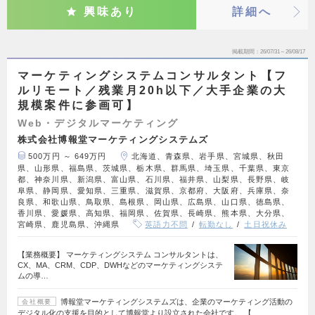
興味あり
詳細へ
掲載期間
26/07/31～26/08/17
マーケティングシステムコンサルタント【フ
ルリモート／残業月20h以下／大手企業の大
規模案件に参画可】
Web・デジタルマーケティング
株式会社博報堂マーケティングシステムズ
500万円 ～ 649万円
北海道、青森県、岩手県、宮城県、秋田
県、山形県、福島県、茨城県、栃木県、群馬県、埼玉県、千葉県、東京
都、神奈川県、新潟県、富山県、石川県、福井県、山梨県、長野県、岐
阜県、静岡県、愛知県、三重県、滋賀県、京都府、大阪府、兵庫県、奈
良県、和歌山県、鳥取県、島根県、岡山県、広島県、山口県、徳島県、
香川県、愛媛県、高知県、福岡県、佐賀県、長崎県、熊本県、大分県、
宮崎県、鹿児島県、沖縄県
英語力不問
転勤なし
土日祝休み
【業務概要】 マーケティングシステム コンサルタントは、
CX、MA、CRM、CDP、DWHなどのマーケティングシステ
ムの導…
博報堂マーケティングシステムズは、企業のマーケティング活動の
会社概要
デジタル化の支援を目的として博報堂より設立された会社です。 【…