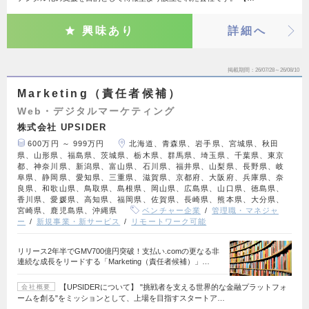
興味あり
詳細へ
掲載期間
26/07/28～26/08/10
Marketing（責任者候補）
Web・デジタルマーケティング
株式会社 UPSIDER
600万円 ～ 999万円
北海道、青森県、岩手県、宮城県、秋田
県、山形県、福島県、茨城県、栃木県、群馬県、埼玉県、千葉県、東京
都、神奈川県、新潟県、富山県、石川県、福井県、山梨県、長野県、岐
阜県、静岡県、愛知県、三重県、滋賀県、京都府、大阪府、兵庫県、奈
良県、和歌山県、鳥取県、島根県、岡山県、広島県、山口県、徳島県、
香川県、愛媛県、高知県、福岡県、佐賀県、長崎県、熊本県、大分県、
宮崎県、鹿児島県、沖縄県
ベンチャー企業
管理職・マネジャ
ー
新規事業・新サービス
リモートワーク可能
リリース2年半でGMV700億円突破！支払い.comの更なる非
連続な成長をリードする「Marketing（責任者候補）」…
【UPSIDERについて】 "挑戦者を支える世界的な金融プラットフォ
会社概要
ームを創る"をミッションとして、上場を目指すスタートア…