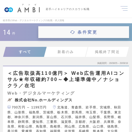
若手ハイキャリアのスカウト転職
岐阜県のWeb・デジタルマーケティングの転職・求人情報
14
条件変更
件
すべて
新着のみ
掲載終了間近
掲載期間
26/08/05～26/08/18
＜広告取扱高110億円＞ Web広告運用AIコン
サル★年収確約700～◆上場準備中／ナショ
クラ／在宅
Web・デジタルマーケティング
株式会社No.ホールディングス
700万円 ～ 1199万円
北海道、青森県、岩手県、宮城県、秋田
県、山形県、福島県、茨城県、栃木県、群馬県、埼玉県、千葉県、東京
都、神奈川県、新潟県、富山県、石川県、福井県、山梨県、長野県、岐
阜県、静岡県、愛知県、三重県、滋賀県、京都府、大阪府、兵庫県、奈
良県、和歌山県、鳥取県、島根県、岡山県、広島県、山口県、徳島県、
香川県、愛媛県、高知県、福岡県、佐賀県、長崎県、熊本県、大分県、