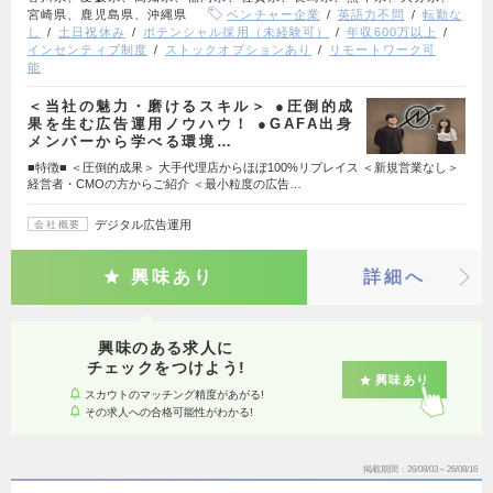
宮崎県、鹿児島県、沖縄県
ベンチャー企業
英語力不問
転勤な
し
土日祝休み
ポテンシャル採用（未経験可）
年収600万以上
インセンティブ制度
ストックオプションあり
リモートワーク可
能
＜当社の魅力・磨けるスキル＞ ●圧倒的成
果を生む広告運用ノウハウ！ ●GAFA出身
メンバーから学べる環境…
■特徴■ ＜圧倒的成果＞ 大手代理店からほぼ100%リプレイス ＜新規営業なし＞
経営者・CMOの方からご紹介 ＜最小粒度の広告…
デジタル広告運用
会社概要
興味あり
詳細へ
興味のある求人に
チェックをつけよう!
興味あり
スカウトのマッチング精度があがる!
その求人への合格可能性がわかる!
掲載期間
26/08/03～26/08/16