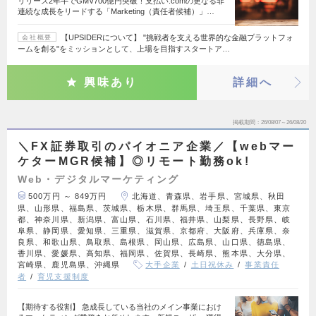
リリース2年半でGMV700億円突破！支払い.comの更なる非
連続な成長をリードする「Marketing（責任者候補）」…
【UPSIDERについて】 "挑戦者を支える世界的な金融プラットフォ
会社概要
ームを創る"をミッションとして、上場を目指すスタートア…
興味あり
詳細へ
掲載期間
26/08/07～26/08/20
＼FX証券取引のパイオニア企業／【webマー
ケターMGR候補】◎リモート勤務ok!
Web・デジタルマーケティング
500万円 ～ 849万円
北海道、青森県、岩手県、宮城県、秋田
県、山形県、福島県、茨城県、栃木県、群馬県、埼玉県、千葉県、東京
都、神奈川県、新潟県、富山県、石川県、福井県、山梨県、長野県、岐
阜県、静岡県、愛知県、三重県、滋賀県、京都府、大阪府、兵庫県、奈
良県、和歌山県、鳥取県、島根県、岡山県、広島県、山口県、徳島県、
香川県、愛媛県、高知県、福岡県、佐賀県、長崎県、熊本県、大分県、
宮崎県、鹿児島県、沖縄県
大手企業
土日祝休み
事業責任
者
育児支援制度
【期待する役割】 急成長している当社のメイン事業におけ