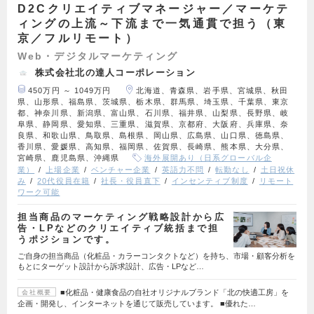
D2Cクリエイティブマネージャー／マーケテ
ィングの上流～下流まで一気通貫で担う（東
京／フルリモート）
Web・デジタルマーケティング
株式会社北の達人コーポレーション
450万円 ～ 1049万円
北海道、青森県、岩手県、宮城県、秋田
県、山形県、福島県、茨城県、栃木県、群馬県、埼玉県、千葉県、東京
都、神奈川県、新潟県、富山県、石川県、福井県、山梨県、長野県、岐
阜県、静岡県、愛知県、三重県、滋賀県、京都府、大阪府、兵庫県、奈
良県、和歌山県、鳥取県、島根県、岡山県、広島県、山口県、徳島県、
香川県、愛媛県、高知県、福岡県、佐賀県、長崎県、熊本県、大分県、
宮崎県、鹿児島県、沖縄県
海外展開あり（日系グローバル企
業）
上場企業
ベンチャー企業
英語力不問
転勤なし
土日祝休
み
20代役員在籍
社長・役員直下
インセンティブ制度
リモート
ワーク可能
担当商品のマーケティング戦略設計から広
告・LPなどのクリエイティブ統括まで担
うポジションです。
ご自身の担当商品（化粧品・カラーコンタクトなど）を持ち、市場・顧客分析を
もとにターゲット設計から訴求設計、広告・LPなど…
■化粧品・健康食品の自社オリジナルブランド「北の快適工房」を
会社概要
企画・開発し、インターネットを通じて販売しています。 ■優れた…