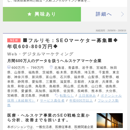
し、理美容業界向け経営・人材コンサルティング事業を…
興味あり
詳細へ
掲載期間
26/08/06～26/08/19
🟦フルリモ：SEOマーケター募集🟦🔶
NEW
年収600-800万円🔶
Web・デジタルマーケティング
月間600万人のデータを扱うヘルスケアマーケ企業
600万円 ～ 799万円
北海道、青森県、岩手県、宮城県、秋田
県、山形県、福島県、茨城県、栃木県、群馬県、埼玉県、千葉県、東京
都、神奈川県、新潟県、富山県、石川県、福井県、山梨県、長野県、岐
阜県、静岡県、愛知県、三重県、滋賀県、京都府、大阪府、兵庫県、奈
良県、和歌山県、鳥取県、島根県、岡山県、広島県、山口県、徳島県、
香川県、愛媛県、高知県、福岡県、佐賀県、長崎県、熊本県、大分県、
宮崎県、鹿児島県、沖縄県
転勤なし
土日祝休み
ポテンシャル
採用（未経験可）
サービス責任者
年収600万以上
フレックス勤
務
医療・ヘルスケア事業のSEO戦略立案か
ら分析、改善までを担います。
本ポジションでは、一般生活者、医療従事者、医療関連企業