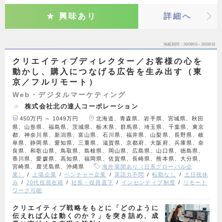
興味あり
詳細へ
掲載期間
26/08/03～26/08/16
クリエイティブディレクター／お客様の心を
動かし、購入につなげる広告を生み出す（東
京／フルリモート）
Web・デジタルマーケティング
株式会社北の達人コーポレーション
450万円 ～ 1049万円
北海道、青森県、岩手県、宮城県、秋田
県、山形県、福島県、茨城県、栃木県、群馬県、埼玉県、千葉県、東京
都、神奈川県、新潟県、富山県、石川県、福井県、山梨県、長野県、岐
阜県、静岡県、愛知県、三重県、滋賀県、京都府、大阪府、兵庫県、奈
良県、和歌山県、鳥取県、島根県、岡山県、広島県、山口県、徳島県、
香川県、愛媛県、高知県、福岡県、佐賀県、長崎県、熊本県、大分県、
宮崎県、鹿児島県、沖縄県
海外展開あり（日系グローバル企
業）
上場企業
ベンチャー企業
英語力不問
転勤なし
土日祝休
み
20代役員在籍
社長・役員直下
インセンティブ制度
リモート
ワーク可能
クリエイティブ戦略をもとに「どのように
伝えれば人は動くのか？」を突き詰め、成