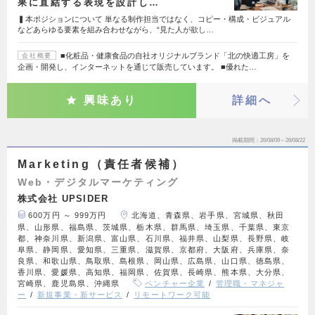
果に直結する表現を設計し…
▍本ポジションについて 単なる制作担当ではなく、コピー・構成・ビジュアル
などあらゆる要素を組み合わせながら、“見た人が欲し…
■化粧品・健康食品の自社オリジナルブランド「北の快適工房」を
会社概要
企画・開発し、インターネットを通じて販売しています。 ■優れた…
興味あり
詳細へ
掲載期間
26/08/09～26/08/22
Marketing（責任者候補）
Web・デジタルマーケティング
株式会社 UPSIDER
600万円 ～ 999万円
北海道、青森県、岩手県、宮城県、秋田
県、山形県、福島県、茨城県、栃木県、群馬県、埼玉県、千葉県、東京
都、神奈川県、新潟県、富山県、石川県、福井県、山梨県、長野県、岐
阜県、静岡県、愛知県、三重県、滋賀県、京都府、大阪府、兵庫県、奈
良県、和歌山県、鳥取県、島根県、岡山県、広島県、山口県、徳島県、
香川県、愛媛県、高知県、福岡県、佐賀県、長崎県、熊本県、大分県、
宮崎県、鹿児島県、沖縄県
ベンチャー企業
管理職・マネジャ
ー
新規事業・新サービス
リモートワーク可能