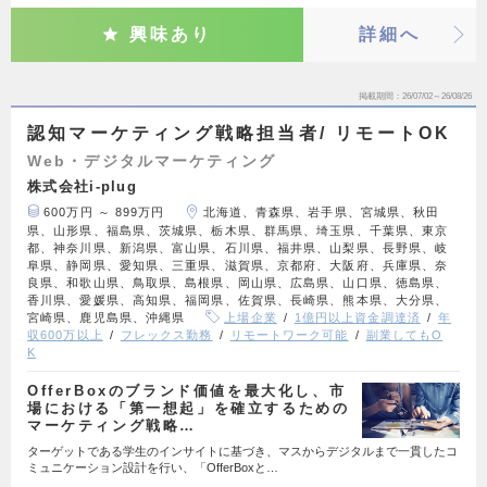
興味あり
詳細へ
掲載期間
26/07/02～26/08/26
認知マーケティング戦略担当者/ リモートOK
Web・デジタルマーケティング
株式会社i-plug
600万円 ～ 899万円
北海道、青森県、岩手県、宮城県、秋田
県、山形県、福島県、茨城県、栃木県、群馬県、埼玉県、千葉県、東京
都、神奈川県、新潟県、富山県、石川県、福井県、山梨県、長野県、岐
阜県、静岡県、愛知県、三重県、滋賀県、京都府、大阪府、兵庫県、奈
良県、和歌山県、鳥取県、島根県、岡山県、広島県、山口県、徳島県、
香川県、愛媛県、高知県、福岡県、佐賀県、長崎県、熊本県、大分県、
宮崎県、鹿児島県、沖縄県
上場企業
1億円以上資金調達済
年
収600万以上
フレックス勤務
リモートワーク可能
副業してもO
K
OfferBoxのブランド価値を最大化し、市
場における「第一想起」を確立するための
マーケティング戦略…
ターゲットである学生のインサイトに基づき、マスからデジタルまで一貫したコ
ミュニケーション設計を行い、「OfferBoxと…