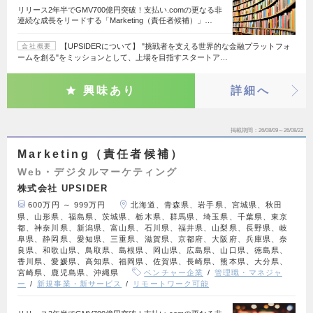
リリース2年半でGMV700億円突破！支払い.comの更なる非
連続な成長をリードする「Marketing（責任者候補）」…
【UPSIDERについて】 "挑戦者を支える世界的な金融プラットフォ
会社概要
ームを創る"をミッションとして、上場を目指すスタートア…
興味あり
詳細へ
掲載期間
26/08/09～26/08/22
Marketing（責任者候補）
Web・デジタルマーケティング
株式会社 UPSIDER
600万円 ～ 999万円
北海道、青森県、岩手県、宮城県、秋田
県、山形県、福島県、茨城県、栃木県、群馬県、埼玉県、千葉県、東京
都、神奈川県、新潟県、富山県、石川県、福井県、山梨県、長野県、岐
阜県、静岡県、愛知県、三重県、滋賀県、京都府、大阪府、兵庫県、奈
良県、和歌山県、鳥取県、島根県、岡山県、広島県、山口県、徳島県、
香川県、愛媛県、高知県、福岡県、佐賀県、長崎県、熊本県、大分県、
宮崎県、鹿児島県、沖縄県
ベンチャー企業
管理職・マネジャ
ー
新規事業・新サービス
リモートワーク可能