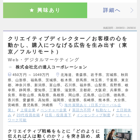
興味あり
詳細へ
掲載期間
26/08/03～26/08/16
クリエイティブディレクター／お客様の心を
動かし、購入につなげる広告を生み出す（東
京／フルリモート）
Web・デジタルマーケティング
株式会社北の達人コーポレーション
450万円 ～ 1049万円
北海道、青森県、岩手県、宮城県、秋田
県、山形県、福島県、茨城県、栃木県、群馬県、埼玉県、千葉県、東京
都、神奈川県、新潟県、富山県、石川県、福井県、山梨県、長野県、岐
阜県、静岡県、愛知県、三重県、滋賀県、京都府、大阪府、兵庫県、奈
良県、和歌山県、鳥取県、島根県、岡山県、広島県、山口県、徳島県、
香川県、愛媛県、高知県、福岡県、佐賀県、長崎県、熊本県、大分県、
宮崎県、鹿児島県、沖縄県
海外展開あり（日系グローバル企
業）
上場企業
ベンチャー企業
英語力不問
転勤なし
土日祝休
み
20代役員在籍
社長・役員直下
インセンティブ制度
リモート
ワーク可能
クリエイティブ戦略をもとに「どのように
伝えれば人は動くのか？」を突き詰め、成