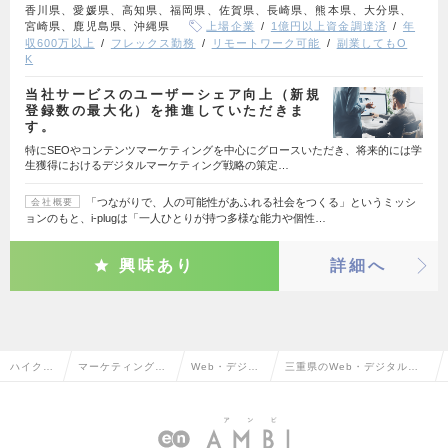
香川県、愛媛県、高知県、福岡県、佐賀県、長崎県、熊本県、大分県、
宮崎県、鹿児島県、沖縄県
上場企業
1億円以上資金調達済
年
収600万以上
フレックス勤務
リモートワーク可能
副業してもO
K
当社サービスのユーザーシェア向上（新規
登録数の最大化）を推進していただきま
す。
特にSEOやコンテンツマーケティングを中心にグロースいただき、将来的には学
生獲得におけるデジタルマーケティング戦略の策定…
「つながりで、人の可能性があふれる社会をつくる」というミッシ
会社概要
ョンのもと、i-plugは「一人ひとりが持つ多様な能力や個性…
興味あり
詳細へ
ハイクラ
マーケティング・
Web・デジタ
三重県のWeb・デジタルマ
ス求人T
販促企画・商品開
ルマーケティ
ーケティングの転職・求人情
OP
発系
ング
報一覧