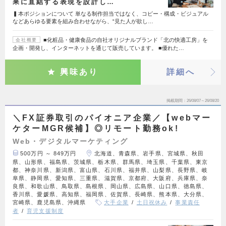
果に直結する表現を設計し…
▍本ポジションについて 単なる制作担当ではなく、コピー・構成・ビジュアル
などあらゆる要素を組み合わせながら、“見た人が欲し…
■化粧品・健康食品の自社オリジナルブランド「北の快適工房」を
会社概要
企画・開発し、インターネットを通じて販売しています。 ■優れた…
興味あり
詳細へ
掲載期間
26/08/07～26/08/20
＼FX証券取引のパイオニア企業／【webマー
ケターMGR候補】◎リモート勤務ok!
Web・デジタルマーケティング
500万円 ～ 849万円
北海道、青森県、岩手県、宮城県、秋田
県、山形県、福島県、茨城県、栃木県、群馬県、埼玉県、千葉県、東京
都、神奈川県、新潟県、富山県、石川県、福井県、山梨県、長野県、岐
阜県、静岡県、愛知県、三重県、滋賀県、京都府、大阪府、兵庫県、奈
良県、和歌山県、鳥取県、島根県、岡山県、広島県、山口県、徳島県、
香川県、愛媛県、高知県、福岡県、佐賀県、長崎県、熊本県、大分県、
宮崎県、鹿児島県、沖縄県
大手企業
土日祝休み
事業責任
者
育児支援制度