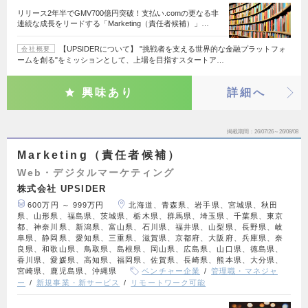
リリース2年半でGMV700億円突破！支払い.comの更なる非
連続な成長をリードする「Marketing（責任者候補）」…
【UPSIDERについて】 "挑戦者を支える世界的な金融プラットフォ
会社概要
ームを創る"をミッションとして、上場を目指すスタートア…
興味あり
詳細へ
掲載期間
26/07/26～26/08/08
Marketing（責任者候補）
Web・デジタルマーケティング
株式会社 UPSIDER
600万円 ～ 999万円
北海道、青森県、岩手県、宮城県、秋田
県、山形県、福島県、茨城県、栃木県、群馬県、埼玉県、千葉県、東京
都、神奈川県、新潟県、富山県、石川県、福井県、山梨県、長野県、岐
阜県、静岡県、愛知県、三重県、滋賀県、京都府、大阪府、兵庫県、奈
良県、和歌山県、鳥取県、島根県、岡山県、広島県、山口県、徳島県、
香川県、愛媛県、高知県、福岡県、佐賀県、長崎県、熊本県、大分県、
宮崎県、鹿児島県、沖縄県
ベンチャー企業
管理職・マネジャ
ー
新規事業・新サービス
リモートワーク可能