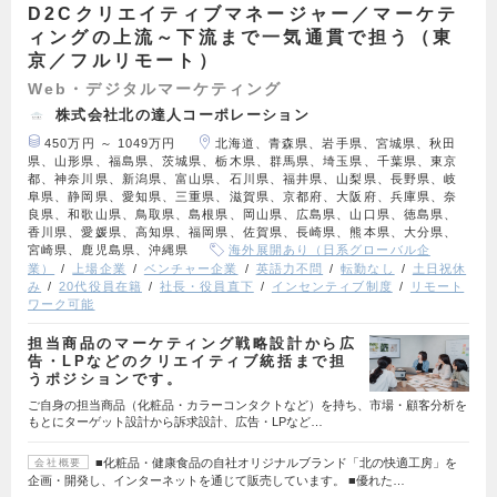
D2Cクリエイティブマネージャー／マーケテ
ィングの上流～下流まで一気通貫で担う（東
京／フルリモート）
Web・デジタルマーケティング
株式会社北の達人コーポレーション
450万円 ～ 1049万円
北海道、青森県、岩手県、宮城県、秋田
県、山形県、福島県、茨城県、栃木県、群馬県、埼玉県、千葉県、東京
都、神奈川県、新潟県、富山県、石川県、福井県、山梨県、長野県、岐
阜県、静岡県、愛知県、三重県、滋賀県、京都府、大阪府、兵庫県、奈
良県、和歌山県、鳥取県、島根県、岡山県、広島県、山口県、徳島県、
香川県、愛媛県、高知県、福岡県、佐賀県、長崎県、熊本県、大分県、
宮崎県、鹿児島県、沖縄県
海外展開あり（日系グローバル企
業）
上場企業
ベンチャー企業
英語力不問
転勤なし
土日祝休
み
20代役員在籍
社長・役員直下
インセンティブ制度
リモート
ワーク可能
担当商品のマーケティング戦略設計から広
告・LPなどのクリエイティブ統括まで担
うポジションです。
ご自身の担当商品（化粧品・カラーコンタクトなど）を持ち、市場・顧客分析を
もとにターゲット設計から訴求設計、広告・LPなど…
■化粧品・健康食品の自社オリジナルブランド「北の快適工房」を
会社概要
企画・開発し、インターネットを通じて販売しています。 ■優れた…