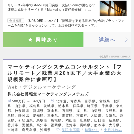
リリース2年半でGMV700億円突破！支払い.comの更なる非
連続な成長をリードする「Marketing（責任者候補）」…
【UPSIDERについて】 "挑戦者を支える世界的な金融プラットフォ
会社概要
ームを創る"をミッションとして、上場を目指すスタートア…
興味あり
詳細へ
掲載期間
26/07/31～26/08/17
マーケティングシステムコンサルタント【フ
ルリモート／残業月20h以下／大手企業の大
規模案件に参画可】
Web・デジタルマーケティング
株式会社博報堂マーケティングシステムズ
500万円 ～ 649万円
北海道、青森県、岩手県、宮城県、秋田
県、山形県、福島県、茨城県、栃木県、群馬県、埼玉県、千葉県、東京
都、神奈川県、新潟県、富山県、石川県、福井県、山梨県、長野県、岐
阜県、静岡県、愛知県、三重県、滋賀県、京都府、大阪府、兵庫県、奈
良県、和歌山県、鳥取県、島根県、岡山県、広島県、山口県、徳島県、
香川県、愛媛県、高知県、福岡県、佐賀県、長崎県、熊本県、大分県、
宮崎県、鹿児島県、沖縄県
英語力不問
転勤なし
土日祝休み