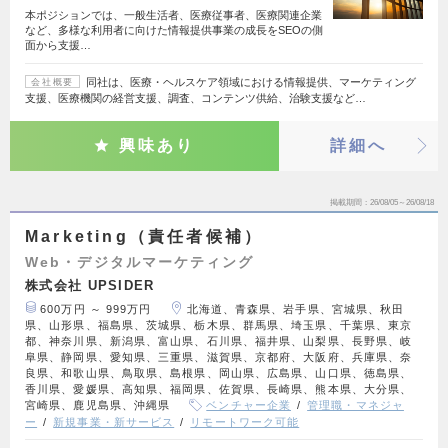
本ポジションでは、一般生活者、医療従事者、医療関連企業
など、多様な利用者に向けた情報提供事業の成長をSEOの側
面から支援…
同社は、医療・ヘルスケア領域における情報提供、マーケティング
会社概要
支援、医療機関の経営支援、調査、コンテンツ供給、治験支援など…
興味あり
詳細へ
掲載期間
26/08/05～26/08/18
Marketing（責任者候補）
Web・デジタルマーケティング
株式会社 UPSIDER
600万円 ～ 999万円
北海道、青森県、岩手県、宮城県、秋田
県、山形県、福島県、茨城県、栃木県、群馬県、埼玉県、千葉県、東京
都、神奈川県、新潟県、富山県、石川県、福井県、山梨県、長野県、岐
阜県、静岡県、愛知県、三重県、滋賀県、京都府、大阪府、兵庫県、奈
良県、和歌山県、鳥取県、島根県、岡山県、広島県、山口県、徳島県、
香川県、愛媛県、高知県、福岡県、佐賀県、長崎県、熊本県、大分県、
宮崎県、鹿児島県、沖縄県
ベンチャー企業
管理職・マネジャ
ー
新規事業・新サービス
リモートワーク可能