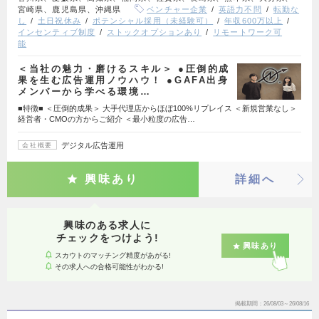
宮崎県、鹿児島県、沖縄県
ベンチャー企業
英語力不問
転勤な
し
土日祝休み
ポテンシャル採用（未経験可）
年収600万以上
インセンティブ制度
ストックオプションあり
リモートワーク可
能
＜当社の魅力・磨けるスキル＞ ●圧倒的成
果を生む広告運用ノウハウ！ ●GAFA出身
メンバーから学べる環境…
■特徴■ ＜圧倒的成果＞ 大手代理店からほぼ100%リプレイス ＜新規営業なし＞
経営者・CMOの方からご紹介 ＜最小粒度の広告…
デジタル広告運用
会社概要
興味あり
詳細へ
興味のある求人に
チェックをつけよう!
興味あり
スカウトのマッチング精度があがる!
その求人への合格可能性がわかる!
掲載期間
26/08/03～26/08/16