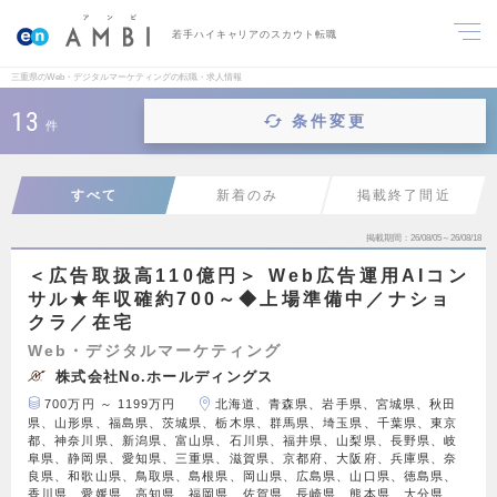
若手ハイキャリアのスカウト転職
三重県のWeb・デジタルマーケティングの転職・求人情報
13
条件変更
件
すべて
新着のみ
掲載終了間近
掲載期間
26/08/05～26/08/18
＜広告取扱高110億円＞ Web広告運用AIコン
サル★年収確約700～◆上場準備中／ナショ
クラ／在宅
Web・デジタルマーケティング
株式会社No.ホールディングス
700万円 ～ 1199万円
北海道、青森県、岩手県、宮城県、秋田
県、山形県、福島県、茨城県、栃木県、群馬県、埼玉県、千葉県、東京
都、神奈川県、新潟県、富山県、石川県、福井県、山梨県、長野県、岐
阜県、静岡県、愛知県、三重県、滋賀県、京都府、大阪府、兵庫県、奈
良県、和歌山県、鳥取県、島根県、岡山県、広島県、山口県、徳島県、
香川県、愛媛県、高知県、福岡県、佐賀県、長崎県、熊本県、大分県、