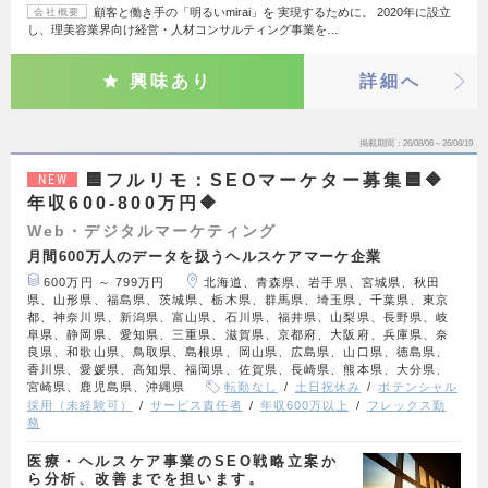
顧客と働き手の「明るいmirai」を 実現するために。 2020年に設立
会社概要
し、理美容業界向け経営・人材コンサルティング事業を…
興味あり
詳細へ
掲載期間
26/08/06～26/08/19
🟦フルリモ：SEOマーケター募集🟦🔶
NEW
年収600-800万円🔶
Web・デジタルマーケティング
月間600万人のデータを扱うヘルスケアマーケ企業
600万円 ～ 799万円
北海道、青森県、岩手県、宮城県、秋田
県、山形県、福島県、茨城県、栃木県、群馬県、埼玉県、千葉県、東京
都、神奈川県、新潟県、富山県、石川県、福井県、山梨県、長野県、岐
阜県、静岡県、愛知県、三重県、滋賀県、京都府、大阪府、兵庫県、奈
良県、和歌山県、鳥取県、島根県、岡山県、広島県、山口県、徳島県、
香川県、愛媛県、高知県、福岡県、佐賀県、長崎県、熊本県、大分県、
宮崎県、鹿児島県、沖縄県
転勤なし
土日祝休み
ポテンシャル
採用（未経験可）
サービス責任者
年収600万以上
フレックス勤
務
医療・ヘルスケア事業のSEO戦略立案か
ら分析、改善までを担います。