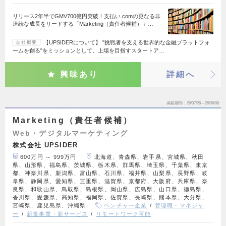
リリース2年半でGMV700億円突破！支払い.comの更なる非
連続な成長をリードする「Marketing（責任者候補）」…
【UPSIDERについて】 "挑戦者を支える世界的な金融プラットフォ
会社概要
ームを創る"をミッションとして、上場を目指すスタートア…
興味あり
詳細へ
掲載期間
26/07/26～26/08/08
Marketing（責任者候補）
Web・デジタルマーケティング
株式会社 UPSIDER
600万円 ～ 999万円
北海道、青森県、岩手県、宮城県、秋田
県、山形県、福島県、茨城県、栃木県、群馬県、埼玉県、千葉県、東京
都、神奈川県、新潟県、富山県、石川県、福井県、山梨県、長野県、岐
阜県、静岡県、愛知県、三重県、滋賀県、京都府、大阪府、兵庫県、奈
良県、和歌山県、鳥取県、島根県、岡山県、広島県、山口県、徳島県、
香川県、愛媛県、高知県、福岡県、佐賀県、長崎県、熊本県、大分県、
宮崎県、鹿児島県、沖縄県
ベンチャー企業
管理職・マネジャ
ー
新規事業・新サービス
リモートワーク可能