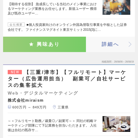
【期待する役割】 急成長している当社のメイン事業におけ
るマーケティング業務をお任せします。新規ユーザー 獲得
及び既存ユーザー…
■個人投資家向けのオンライン外国為替取引事業を中核とした証券
会社概要
会社です。 ファイナンスマグネイト東京サミット2015[3]に…
興味あり
詳細へ
掲載期間
26/08/06～26/08/19
【三重/津市】【フルリモート】マーケ
NEW
ター（広告運用担当） 副業可／自社サービ
スの集客拡大
Web・デジタルマーケティング
株式会社miraism
600万円 ～ 849万円
三重県
～＜フルリモート勤務／裁量◎／副業可～＞ 同社の戦略マ
ーケティング部隊にて下記業務を担当いただきます。 入社
後は自社の既存サ…