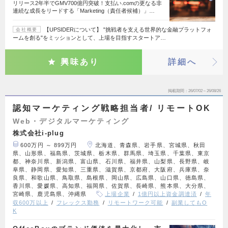
リリース2年半でGMV700億円突破！支払い.comの更なる非
連続な成長をリードする「Marketing（責任者候補）」…
【UPSIDERについて】 "挑戦者を支える世界的な金融プラットフォ
会社概要
ームを創る"をミッションとして、上場を目指すスタートア…
興味あり
詳細へ
掲載期間
26/07/02～26/08/26
認知マーケティング戦略担当者/ リモートOK
Web・デジタルマーケティング
株式会社i-plug
600万円 ～ 899万円
北海道、青森県、岩手県、宮城県、秋田
県、山形県、福島県、茨城県、栃木県、群馬県、埼玉県、千葉県、東京
都、神奈川県、新潟県、富山県、石川県、福井県、山梨県、長野県、岐
阜県、静岡県、愛知県、三重県、滋賀県、京都府、大阪府、兵庫県、奈
良県、和歌山県、鳥取県、島根県、岡山県、広島県、山口県、徳島県、
香川県、愛媛県、高知県、福岡県、佐賀県、長崎県、熊本県、大分県、
宮崎県、鹿児島県、沖縄県
上場企業
1億円以上資金調達済
年
収600万以上
フレックス勤務
リモートワーク可能
副業してもO
K