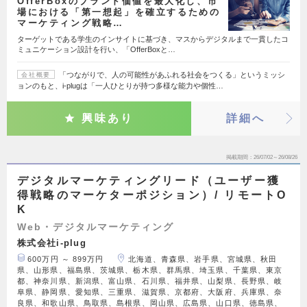
OfferBoxのブランド価値を最大化し、市
場における「第一想起」を確立するための
マーケティング戦略…
ターゲットである学生のインサイトに基づき、マスからデジタルまで一貫したコ
ミュニケーション設計を行い、「OfferBoxと…
「つながりで、人の可能性があふれる社会をつくる」というミッシ
会社概要
ョンのもと、i-plugは「一人ひとりが持つ多様な能力や個性…
興味あり
詳細へ
掲載期間
26/07/02～26/08/26
デジタルマーケティングリード（ユーザー獲
得戦略のマーケターポジション）/ リモートO
K
Web・デジタルマーケティング
株式会社i-plug
600万円 ～ 899万円
北海道、青森県、岩手県、宮城県、秋田
県、山形県、福島県、茨城県、栃木県、群馬県、埼玉県、千葉県、東京
都、神奈川県、新潟県、富山県、石川県、福井県、山梨県、長野県、岐
阜県、静岡県、愛知県、三重県、滋賀県、京都府、大阪府、兵庫県、奈
良県、和歌山県、鳥取県、島根県、岡山県、広島県、山口県、徳島県、