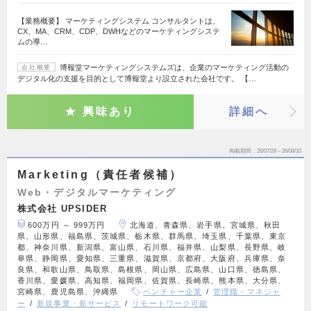
【業務概要】 マーケティングシステム コンサルタントは、
CX、MA、CRM、CDP、DWHなどのマーケティングシステ
ムの導…
博報堂マーケティングシステムズは、企業のマーケティング活動の
会社概要
デジタル化の支援を目的として博報堂より設立された会社です。 【…
興味あり
詳細へ
掲載期間
26/07/28～26/08/10
Marketing（責任者候補）
Web・デジタルマーケティング
株式会社 UPSIDER
600万円 ～ 999万円
北海道、青森県、岩手県、宮城県、秋田
県、山形県、福島県、茨城県、栃木県、群馬県、埼玉県、千葉県、東京
都、神奈川県、新潟県、富山県、石川県、福井県、山梨県、長野県、岐
阜県、静岡県、愛知県、三重県、滋賀県、京都府、大阪府、兵庫県、奈
良県、和歌山県、鳥取県、島根県、岡山県、広島県、山口県、徳島県、
香川県、愛媛県、高知県、福岡県、佐賀県、長崎県、熊本県、大分県、
宮崎県、鹿児島県、沖縄県
ベンチャー企業
管理職・マネジャ
ー
新規事業・新サービス
リモートワーク可能