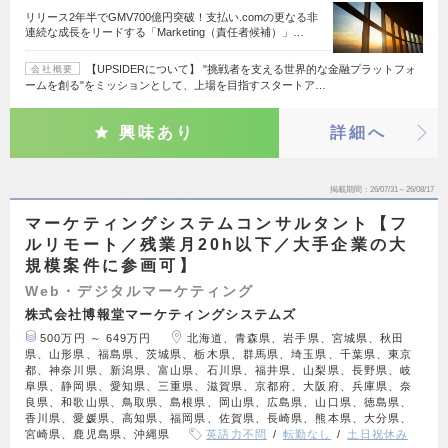
リリース2年半でGMV700億円突破！支払い.comの更なる非
連続な成長をリードする「Marketing（責任者候補）」…
【UPSIDERについて】 "挑戦者を支える世界的な金融プラットフォ
会社概要
ームを創る"をミッションとして、上場を目指すスタートア…
興味あり
詳細へ
掲載期間
26/07/31～26/08/17
マーケティングシステムコンサルタント【フ
ルリモート／残業月20h以下／大手企業の大
規模案件に参画可】
Web・デジタルマーケティング
株式会社博報堂マーケティングシステムズ
500万円 ～ 649万円
北海道、青森県、岩手県、宮城県、秋田
県、山形県、福島県、茨城県、栃木県、群馬県、埼玉県、千葉県、東京
都、神奈川県、新潟県、富山県、石川県、福井県、山梨県、長野県、岐
阜県、静岡県、愛知県、三重県、滋賀県、京都府、大阪府、兵庫県、奈
良県、和歌山県、鳥取県、島根県、岡山県、広島県、山口県、徳島県、
香川県、愛媛県、高知県、福岡県、佐賀県、長崎県、熊本県、大分県、
宮崎県、鹿児島県、沖縄県
英語力不問
転勤なし
土日祝休み