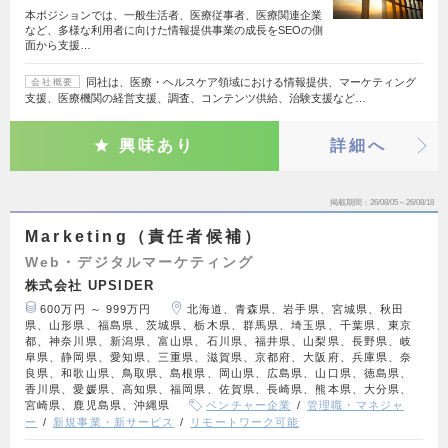
本ポジションでは、一般生活者、医療従事者、医療関連企業
など、多様な利用者に向けた情報提供事業の成長をSEOの側
面から支援…
同社は、医療・ヘルスケア領域における情報提供、マーケティング
会社概要
支援、医療機関の経営支援、調査、コンテンツ供給、治験支援など…
興味あり
詳細へ
掲載期間
26/08/05～26/08/18
Marketing（責任者候補）
Web・デジタルマーケティング
株式会社 UPSIDER
600万円 ～ 999万円
北海道、青森県、岩手県、宮城県、秋田
県、山形県、福島県、茨城県、栃木県、群馬県、埼玉県、千葉県、東京
都、神奈川県、新潟県、富山県、石川県、福井県、山梨県、長野県、岐
阜県、静岡県、愛知県、三重県、滋賀県、京都府、大阪府、兵庫県、奈
良県、和歌山県、鳥取県、島根県、岡山県、広島県、山口県、徳島県、
香川県、愛媛県、高知県、福岡県、佐賀県、長崎県、熊本県、大分県、
宮崎県、鹿児島県、沖縄県
ベンチャー企業
管理職・マネジャ
ー
新規事業・新サービス
リモートワーク可能