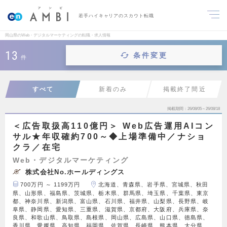
若手ハイキャリアのスカウト転職
岡山県のWeb・デジタルマーケティングの転職・求人情報
13
条件変更
件
すべて
新着のみ
掲載終了間近
掲載期間
26/08/05～26/08/18
＜広告取扱高110億円＞ Web広告運用AIコン
サル★年収確約700～◆上場準備中／ナショ
クラ／在宅
Web・デジタルマーケティング
株式会社No.ホールディングス
700万円 ～ 1199万円
北海道、青森県、岩手県、宮城県、秋田
県、山形県、福島県、茨城県、栃木県、群馬県、埼玉県、千葉県、東京
都、神奈川県、新潟県、富山県、石川県、福井県、山梨県、長野県、岐
阜県、静岡県、愛知県、三重県、滋賀県、京都府、大阪府、兵庫県、奈
良県、和歌山県、鳥取県、島根県、岡山県、広島県、山口県、徳島県、
香川県、愛媛県、高知県、福岡県、佐賀県、長崎県、熊本県、大分県、