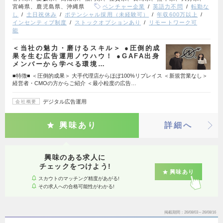
宮崎県、鹿児島県、沖縄県
ベンチャー企業
英語力不問
転勤な
し
土日祝休み
ポテンシャル採用（未経験可）
年収600万以上
インセンティブ制度
ストックオプションあり
リモートワーク可
能
＜当社の魅力・磨けるスキル＞ ●圧倒的成
果を生む広告運用ノウハウ！ ●GAFA出身
メンバーから学べる環境…
■特徴■ ＜圧倒的成果＞ 大手代理店からほぼ100%リプレイス ＜新規営業なし＞
経営者・CMOの方からご紹介 ＜最小粒度の広告…
デジタル広告運用
会社概要
興味あり
詳細へ
興味のある求人に
チェックをつけよう!
興味あり
スカウトのマッチング精度があがる!
その求人への合格可能性がわかる!
掲載期間
26/08/03～26/08/16