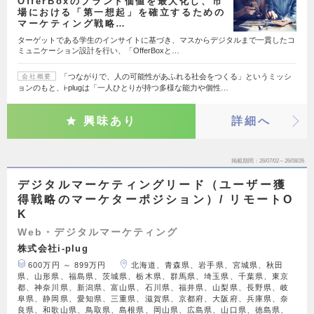
OfferBoxのブランド価値を最大化し、市
場における「第一想起」を確立するための
マーケティング戦略…
ターゲットである学生のインサイトに基づき、マスからデジタルまで一貫したコ
ミュニケーション設計を行い、「OfferBoxと…
「つながりで、人の可能性があふれる社会をつくる」というミッシ
会社概要
ョンのもと、i-plugは「一人ひとりが持つ多様な能力や個性…
興味あり
詳細へ
掲載期間
26/07/02～26/08/26
デジタルマーケティングリード（ユーザー獲
得戦略のマーケターポジション）/ リモートO
K
Web・デジタルマーケティング
株式会社i-plug
600万円 ～ 899万円
北海道、青森県、岩手県、宮城県、秋田
県、山形県、福島県、茨城県、栃木県、群馬県、埼玉県、千葉県、東京
都、神奈川県、新潟県、富山県、石川県、福井県、山梨県、長野県、岐
阜県、静岡県、愛知県、三重県、滋賀県、京都府、大阪府、兵庫県、奈
良県、和歌山県、鳥取県、島根県、岡山県、広島県、山口県、徳島県、