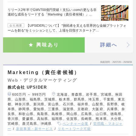
リリース2年半でGMV700億円突破！支払い.comの更なる非
連続な成長をリードする「Marketing（責任者候補）」…
【UPSIDERについて】 "挑戦者を支える世界的な金融プラットフォ
会社概要
ームを創る"をミッションとして、上場を目指すスタートア…
興味あり
詳細へ
掲載期間
26/07/26～26/08/08
Marketing（責任者候補）
Web・デジタルマーケティング
株式会社 UPSIDER
600万円 ～ 999万円
北海道、青森県、岩手県、宮城県、秋田
県、山形県、福島県、茨城県、栃木県、群馬県、埼玉県、千葉県、東京
都、神奈川県、新潟県、富山県、石川県、福井県、山梨県、長野県、岐
阜県、静岡県、愛知県、三重県、滋賀県、京都府、大阪府、兵庫県、奈
良県、和歌山県、鳥取県、島根県、岡山県、広島県、山口県、徳島県、
香川県、愛媛県、高知県、福岡県、佐賀県、長崎県、熊本県、大分県、
宮崎県、鹿児島県、沖縄県
ベンチャー企業
管理職・マネジャ
ー
新規事業・新サービス
リモートワーク可能