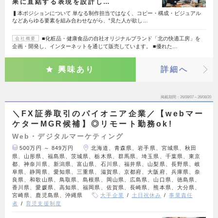
果に直結する表現を設計し…
▍本ポジションについて 単なる制作担当ではなく、コピー・構成・ビジュアル
などあらゆる要素を組み合わせながら、“見た人が欲し…
■化粧品・健康食品の自社オリジナルブランド「北の快適工房」を
会社概要
企画・開発し、インターネットを通じて販売しています。 ■優れた…
興味あり
詳細へ
掲載期間
26/08/07～26/08/20
＼FX証券取引のパイオニア企業／【webマー
ケターMGR候補】◎リモート勤務ok!
Web・デジタルマーケティング
500万円 ～ 849万円
北海道、青森県、岩手県、宮城県、秋田
県、山形県、福島県、茨城県、栃木県、群馬県、埼玉県、千葉県、東京
都、神奈川県、新潟県、富山県、石川県、福井県、山梨県、長野県、岐
阜県、静岡県、愛知県、三重県、滋賀県、京都府、大阪府、兵庫県、奈
良県、和歌山県、鳥取県、島根県、岡山県、広島県、山口県、徳島県、
香川県、愛媛県、高知県、福岡県、佐賀県、長崎県、熊本県、大分県、
宮崎県、鹿児島県、沖縄県
大手企業
土日祝休み
事業責任
者
育児支援制度