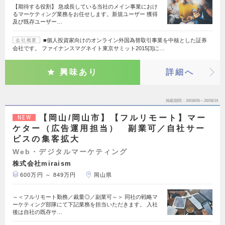
【期待する役割】 急成長している当社のメイン事業におけ
るマーケティング業務をお任せします。新規ユーザー 獲得
及び既存ユーザー…
■個人投資家向けのオンライン外国為替取引事業を中核とした証券
会社概要
会社です。 ファイナンスマグネイト東京サミット2015[3]に…
興味あり
詳細へ
掲載期間
26/08/06～26/08/19
【岡山/岡山市】【フルリモート】マー
NEW
ケター（広告運用担当） 副業可／自社サー
ビスの集客拡大
Web・デジタルマーケティング
株式会社miraism
600万円 ～ 849万円
岡山県
～＜フルリモート勤務／裁量◎／副業可～＞ 同社の戦略マ
ーケティング部隊にて下記業務を担当いただきます。 入社
後は自社の既存サ…