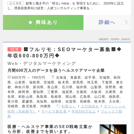
顧客と働き手の「明るいmirai」を 実現するために。 2020年に設立
会社概要
し、理美容業界向け経営・人材コンサルティング事業を…
興味あり
詳細へ
掲載期間
26/08/06～26/08/19
🟦フルリモ：SEOマーケター募集🟦🔶
NEW
年収600-800万円🔶
Web・デジタルマーケティング
月間600万人のデータを扱うヘルスケアマーケ企業
600万円 ～ 799万円
北海道、青森県、岩手県、宮城県、秋田
県、山形県、福島県、茨城県、栃木県、群馬県、埼玉県、千葉県、東京
都、神奈川県、新潟県、富山県、石川県、福井県、山梨県、長野県、岐
阜県、静岡県、愛知県、三重県、滋賀県、京都府、大阪府、兵庫県、奈
良県、和歌山県、鳥取県、島根県、岡山県、広島県、山口県、徳島県、
香川県、愛媛県、高知県、福岡県、佐賀県、長崎県、熊本県、大分県、
宮崎県、鹿児島県、沖縄県
転勤なし
土日祝休み
ポテンシャル
採用（未経験可）
サービス責任者
年収600万以上
フレックス勤
務
医療・ヘルスケア事業のSEO戦略立案か
ら分析、改善までを担います。