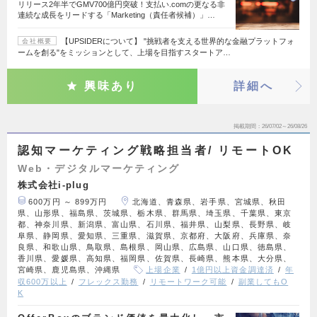
リリース2年半でGMV700億円突破！支払い.comの更なる非
連続な成長をリードする「Marketing（責任者候補）」…
【UPSIDERについて】 "挑戦者を支える世界的な金融プラットフォ
会社概要
ームを創る"をミッションとして、上場を目指すスタートア…
興味あり
詳細へ
掲載期間
26/07/02～26/08/26
認知マーケティング戦略担当者/ リモートOK
Web・デジタルマーケティング
株式会社i-plug
600万円 ～ 899万円
北海道、青森県、岩手県、宮城県、秋田
県、山形県、福島県、茨城県、栃木県、群馬県、埼玉県、千葉県、東京
都、神奈川県、新潟県、富山県、石川県、福井県、山梨県、長野県、岐
阜県、静岡県、愛知県、三重県、滋賀県、京都府、大阪府、兵庫県、奈
良県、和歌山県、鳥取県、島根県、岡山県、広島県、山口県、徳島県、
香川県、愛媛県、高知県、福岡県、佐賀県、長崎県、熊本県、大分県、
宮崎県、鹿児島県、沖縄県
上場企業
1億円以上資金調達済
年
収600万以上
フレックス勤務
リモートワーク可能
副業してもO
K