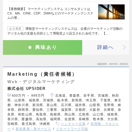
【業務概要】 マーケティングシステム コンサルタントは、
CX、MA、CRM、CDP、DWHなどのマーケティングシステ
ムの導…
博報堂マーケティングシステムズは、企業のマーケティング活動の
会社概要
デジタル化の支援を目的として博報堂より設立された会社です。 【…
興味あり
詳細へ
掲載期間
26/07/28～26/08/10
Marketing（責任者候補）
Web・デジタルマーケティング
株式会社 UPSIDER
600万円 ～ 999万円
北海道、青森県、岩手県、宮城県、秋田
県、山形県、福島県、茨城県、栃木県、群馬県、埼玉県、千葉県、東京
都、神奈川県、新潟県、富山県、石川県、福井県、山梨県、長野県、岐
阜県、静岡県、愛知県、三重県、滋賀県、京都府、大阪府、兵庫県、奈
良県、和歌山県、鳥取県、島根県、岡山県、広島県、山口県、徳島県、
香川県、愛媛県、高知県、福岡県、佐賀県、長崎県、熊本県、大分県、
宮崎県、鹿児島県、沖縄県
ベンチャー企業
管理職・マネジャ
ー
新規事業・新サービス
リモートワーク可能