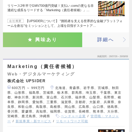
リリース2年半でGMV700億円突破！支払い.comの更なる非
連続な成長をリードする「Marketing（責任者候補）」…
【UPSIDERについて】 "挑戦者を支える世界的な金融プラットフォ
会社概要
ームを創る"をミッションとして、上場を目指すスタートア…
興味あり
詳細へ
掲載期間
26/07/26～26/08/08
Marketing（責任者候補）
Web・デジタルマーケティング
株式会社 UPSIDER
600万円 ～ 999万円
北海道、青森県、岩手県、宮城県、秋田
県、山形県、福島県、茨城県、栃木県、群馬県、埼玉県、千葉県、東京
都、神奈川県、新潟県、富山県、石川県、福井県、山梨県、長野県、岐
阜県、静岡県、愛知県、三重県、滋賀県、京都府、大阪府、兵庫県、奈
良県、和歌山県、鳥取県、島根県、岡山県、広島県、山口県、徳島県、
香川県、愛媛県、高知県、福岡県、佐賀県、長崎県、熊本県、大分県、
宮崎県、鹿児島県、沖縄県
ベンチャー企業
管理職・マネジャ
ー
新規事業・新サービス
リモートワーク可能