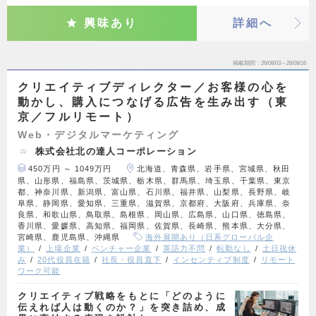
興味あり
詳細へ
掲載期間
26/08/03～26/08/16
クリエイティブディレクター／お客様の心を
動かし、購入につなげる広告を生み出す（東
京／フルリモート）
Web・デジタルマーケティング
株式会社北の達人コーポレーション
450万円 ～ 1049万円
北海道、青森県、岩手県、宮城県、秋田
県、山形県、福島県、茨城県、栃木県、群馬県、埼玉県、千葉県、東京
都、神奈川県、新潟県、富山県、石川県、福井県、山梨県、長野県、岐
阜県、静岡県、愛知県、三重県、滋賀県、京都府、大阪府、兵庫県、奈
良県、和歌山県、鳥取県、島根県、岡山県、広島県、山口県、徳島県、
香川県、愛媛県、高知県、福岡県、佐賀県、長崎県、熊本県、大分県、
宮崎県、鹿児島県、沖縄県
海外展開あり（日系グローバル企
業）
上場企業
ベンチャー企業
英語力不問
転勤なし
土日祝休
み
20代役員在籍
社長・役員直下
インセンティブ制度
リモート
ワーク可能
クリエイティブ戦略をもとに「どのように
伝えれば人は動くのか？」を突き詰め、成