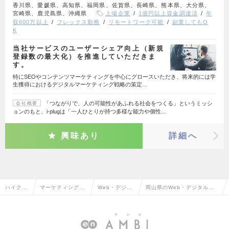
香川県、愛媛県、高知県、福岡県、佐賀県、長崎県、熊本県、大分県、
宮崎県、鹿児島県、沖縄県
上場企業
1億円以上資金調達済
年
収600万以上
フレックス勤務
リモートワーク可能
副業してもO
K
当社サービスのユーザーシェア向上（新規
登録数の最大化）を推進していただきま
す。
特にSEOやコンテンツマーケティングを中心にグロースいただき、将来的には学
生獲得におけるデジタルマーケティング戦略の策定…
「つながりで、人の可能性があふれる社会をつくる」というミッシ
会社概要
ョンのもと、i-plugは「一人ひとりが持つ多様な能力や個性…
興味あり
詳細へ
ハイクラ
マーケティング・
Web・デジタ
岡山県のWeb・デジタルマ
ス求人T
販促企画・商品開
ルマーケティ
ーケティングの転職・求人情
OP
発系
ング
報一覧